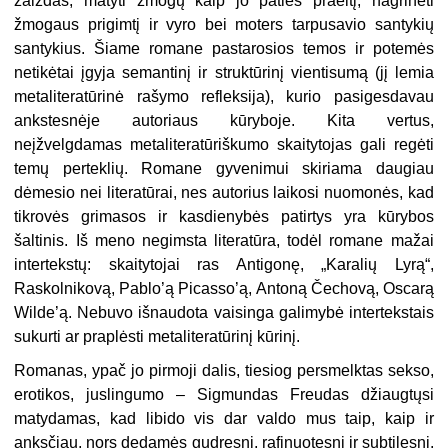
žaizdas, matyti žmogų kaip jo paties praeitį, nagrinėti
žmogaus prigimtį ir vyro bei moters tarpusavio santykių
santykius. Šiame romane pastarosios temos ir potemės
netikėtai įgyja semantinį ir struktūrinį vientisumą (jį lemia
metaliteratūrinė rašymo refleksija), kurio pasigesdavau
ankstesnėje autoriaus kūryboje. Kita vertus,
neįžvelgdamas
metaliteratūriškumo skaitytojas gali regėti
temų perteklių. Romane gyvenimui skiriama daugiau
dėmesio nei literatūrai,
nes autorius laikosi nuomonės, kad
tikrovės grimasos ir kasdienybės patirtys yra kūrybos
šaltinis. Iš meno negimsta literatūra, todėl romane mažai
intertekstų: skaitytojai ras Antigonę, „Karalių Lyrą“,
Raskolnikovą, Pablo’ą Picasso’ą, Antoną Čechovą, Oscarą
Wilde’ą. Nebuvo išnaudota vaisinga galimybė intertekstais
sukurti ar praplėsti metaliteratūrinį kūrinį.
Romanas, ypač jo pirmoji dalis, tiesiog persmelktas sekso,
erotikos, juslingumo – Sigmundas Freudas džiaugtųsi
matydamas, kad libido vis dar valdo mus taip, kaip ir
anksčiau, nors dedamės gudresni, rafinuotesni ir subtilesni.