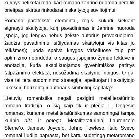
kūrinys netikėtai rodo, kad romano žanrinė nuoroda nėra tik
prielipas, skirtas rinkodarai ir skaitytojų suviliojimui.
Romano parateksto elementai, regis, sukurti siekiant
atgrasyti skaitytoją, kurį pavadinimas ir žanrinė nuoroda
įspėja, jog lengva nebus (tekste autorius provokuojamai
žaidžia pavadinimu, siūlydamas skaitytojui vis kitas jo
reikšmes); juoda spalva knygos viršeliuose taip pat
optimizmo neprideda, o saugos įspėjimo žymuo lėktuve ir
anotacija, kuria eksplikuojamos gyvenimiškos patirtys
(atpažinimo efektas), nesužadina skaitymo intrigos. O gal
visa tai tėra sudominimo strategija, apeliuojant į skaitytojo
lūkesčių horizontą ir autoriaus simbolinį kapitalą?
Lietuvių romanistika negali pasigirti metaliteratūrinio
romano tradicija, o šią kaip tik ir plečia L. Degėsio
romanas, kuriame metaliteratūriškumas sąmoningai tampa
kūrinio
alfa
ir
omega
. Metaliteratūriniai Laurence’o
Sterne’o, Jameso Joyce’o, Johno Fowleso, Italo Svevo
romanai liudija paprastą, bet kartu sudėtingą metaromano