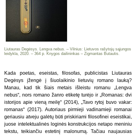
Liutauras Degėsys. Lengva nebus. – Vilnius: Lietuvos rašytojų sąjungos
leidykla, 2020. – 364 p. Knygos dailininkas – Zigmantas Butautis.
Kada poetas, eseistas, filosofas, publicistas Liutauras
Degėsys įžengė į šiuolaikinio lietuvių romano lauką?
Manau, kad tik šiais metais išleistu romanu „Lengva
nebus“, nors romano žanro etiketę turėjo ir „Romanas: dvi
istorijos apie vieną meilę“ (2014), „Tavo rytoj buvo vakar:
romanas“ (2017). Autoriaus pirmieji vadinamieji romanai
geriausiu atveju galėtų būti priskiriami filosofinei eseistikai,
juose intelektualinės loginės konstrukcijos netapo meniniu
tekstu, teikiančiu estetinį
malonumą. Tačiau naujausias