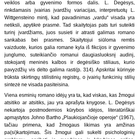
veiklos arba gyvenimo formos dalis. L. Degėsys,
rinkdamasis įvairias įvardžių variacijas, interpretuotų L.
Wittgensteino mintį, kad pavadinimas „vardu“ visada yra
netiksli, apytikrė prasmė. Tad skaitytojas pats turi suteikti
turinį įvardžiams, juos susieti ir atrasti galimas romano
sankabas bei prasmes. Skaitytojui
siūloma remtis
vaizduote, kurios galia romane kyla iš fikcijos ir gyvenimo
junglumo, suteikiančio romanui daugiasluoksnį audinį,
stokojantį meninės kalbos ir degėsiško stiliaus, kurio
pavyzdžių vis dėlto galima rasti(p. 314). Apskritai kūrinyje
trūksta skirtingų stilistinių registrų, o įvairių funkcinių stilių
sintezė ne visada pasiteisina.
Viena esminių romano idėjų yra ta, kad viskas, kas žmogui
atsitiko ar atsitiks, jau yra aprašyta knygose. L. Degėsys
nekartoja postmodernios kūrybos idėjos, literatūriškai
apmąstytos Johno Bartho „Plaukiojančioje operoje“ (1967),
tačiau primena, kad žmogaus likimas yra amžinas
pa(si)kartojimas. Šis žmogui gali sukelti psichologinių