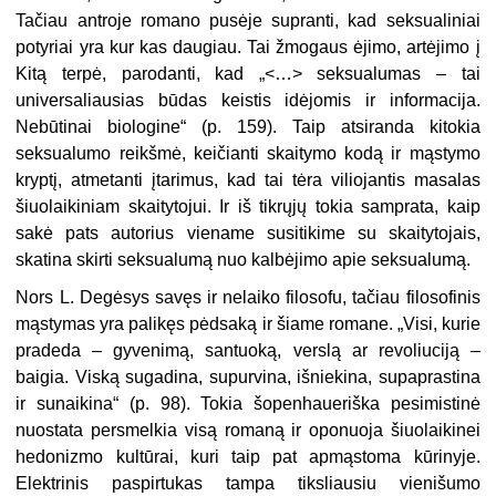
Tačiau antroje romano pusėje supranti, kad seksualiniai
potyriai yra kur kas daugiau. Tai žmogaus ėjimo, artėjimo į
Kitą terpė, parodanti, kad „<…> seksualumas – tai
universaliausias būdas keistis idėjomis ir informacija.
Nebūtinai biologine“ (p. 159). Taip atsiranda kitokia
seksualumo reikšmė, keičianti skaitymo kodą ir mąstymo
kryptį, atmetanti įtarimus, kad tai tėra viliojantis masalas
šiuolaikiniam skaitytojui. Ir iš tikrųjų tokia samprata, kaip
sakė pats autorius viename susitikime su skaitytojais,
skatina skirti
seksualumą nuo kalbėjimo apie seksualumą.
Nors L. Degėsys savęs ir nelaiko filosofu, tačiau filosofinis
mąstymas yra palikęs pėdsaką ir šiame romane. „Visi, kurie
pradeda – gyvenimą, santuoką, verslą ar revoliuciją –
baigia. Viską sugadina, supurvina, išniekina, supaprastina
ir sunaikina“ (p. 98). Tokia šopenhaueriška pesimistinė
nuostata persmelkia visą romaną ir oponuoja šiuolaikinei
hedonizmo kultūrai, kuri taip pat apmąstoma kūrinyje.
Elektrinis paspirtukas tampa tiksliausiu vienišumo