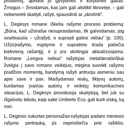
problemų, apriboti jo gyvybines ir kūrybines galias.
Žmogus – žinodamas, kas jam gali atsitikti tikrovėje, – gali
nebenorėti skaityti, rašyti, spausdinti ar „skrolinti“.
L. Degėsys romane iškelia rašymo proceso problemą:
„Būna, kad užsirašai nesuprasdamas, tik galvodamas, jog
svarbiausia – užrašyti, o suprasti galėsi vėliau“ (p. 100).
Už(si)rašymo, mąstymo ir supratimo triada paliečia
kiekvieną rašantįjį, ir ji yra skirtingai aktualizuojama.
Romane „Lengva nebus“ rašytojas metaliteratūriškai
žvelgia į savo romano veikėjus, mėgina suvokti rašymo
pradžios momentą, bandymą rašyti antruoju asmeniu sau
apie save ir pan. Maišydamas realų, fiktyvų autorių,
kurdamas įvairias autorių ir veikėjų komunikacines
situacijas, L. Degėsys provokuoja skaitytoją, bet juk su
išgalvotu tekstu, kaip sakė Umberto Eco, gali kurti viską, ką
nori.
L. Degėsio sukurtas personažas-rašytojas padaro mėnesio
rašymo pertrauką, jis neprisiliečia prie rašiklio,