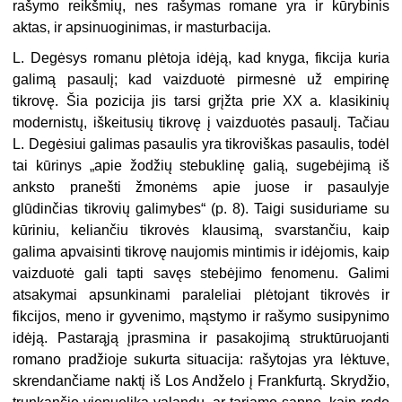
rašymo reikšmių, nes rašymas romane yra ir kūrybinis
aktas, ir apsinuoginimas, ir masturbacija.
L. Degėsys romanu plėtoja idėją, kad knyga, fikcija kuria
galimą pasaulį; kad vaizduotė pirmesnė už empirinę
tikrovę. Šia pozicija jis tarsi grįžta prie XX a. klasikinių
modernistų, iškeitusių tikrovę į vaizduotės pasaulį. Tačiau
L. Degėsiui galimas pasaulis yra tikroviškas pasaulis, todėl
tai kūrinys „apie žodžių stebuklinę galią, sugebėjimą iš
anksto pranešti žmonėms apie juose ir pasaulyje
glūdinčias tikrovių galimybes“ (p. 8). Taigi susiduriame su
kūriniu, keliančiu tikrovės klausimą, svarstančiu,
kaip
galima apvaisinti tikrovę naujomis mintimis ir idėjomis, kaip
vaizduotė gali tapti savęs stebėjimo fenomenu. Galimi
atsakymai apsunkinami paraleliai plėtojant tikrovės ir
fikcijos, meno ir gyvenimo, mąstymo ir rašymo susipynimo
idėją. Pastarąją įprasmina ir pasakojimą struktūruojanti
romano pradžioje sukurta situacija: rašytojas yra lėktuve,
skrendančiame naktį iš Los Andželo į Frankfurtą. Skrydžio,