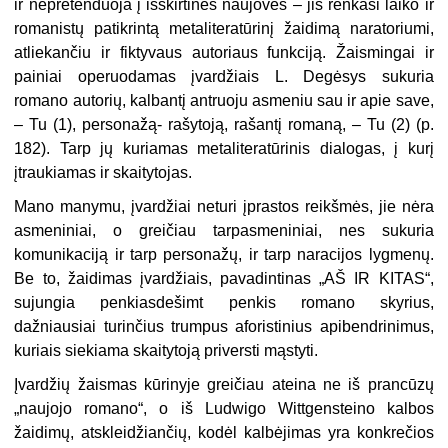
ir nepretenduoja į išskirtines naujoves – jis renkasi laiko ir
romanistų patikrintą metaliteratūrinį žaidimą naratoriumi,
atliekančiu ir fiktyvaus autoriaus funkciją. Žaismingai ir
painiai operuodamas įvardžiais L. Degėsys sukuria
romano autorių, kalbantį antruoju asmeniu sau ir apie save,
– Tu (1), personažą- rašytoją, rašantį romaną, – Tu (2) (p.
182). Tarp jų kuriamas metaliteratūrinis dialogas, į kurį
įtraukiamas ir skaitytojas.
Mano manymu, įvardžiai neturi įprastos reikšmės, jie nėra
asmeniniai, o greičiau tarpasmeniniai, nes sukuria
komunikaciją ir
tarp personažų, ir tarp naracijos lygmenų.
Be to, žaidimas įvardžiais, pavadintinas „AŠ IR KITAS“,
sujungia penkiasdešimt penkis romano skyrius,
dažniausiai turinčius trumpus aforistinius apibendrinimus,
kuriais siekiama skaitytoją priversti mąstyti.
Įvardžių žaismas kūrinyje greičiau ateina ne iš prancūzų
„naujojo romano“, o iš Ludwigo Wittgensteino kalbos
žaidimų,
atskleidžiančių, kodėl kalbėjimas yra konkrečios