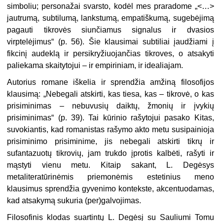
simboliu; personažai svarsto, kodėl mes praradome „<…>
jautrumą, subtilumą, lankstumą, empatiškumą, sugebėjimą
pagauti tikrovės siunčiamus signalus ir dvasios
virptelėjimus“ (p. 56). Šie klausimai subtiliai įaudžiami į
fikcinį audeklą ir persikryžiuojančias tikroves, o atsakyti
paliekama
skaitytojui – ir empiriniam, ir idealiajam.
Autorius romane iškelia ir sprendžia amžiną filosofijos
klausimą: „Nebegali atskirti, kas tiesa, kas – tikrovė, o kas
prisiminimas – nebuvusių daiktų, žmonių ir įvykių
prisiminimas“ (p. 39). Tai kūrinio rašytojui pasako Kitas,
suvokiantis, kad romanistas rašymo akto metu susipainioja
prisiminimo prisiminime, jis nebegali atskirti tikrų ir
sufantazuotų tikrovių, jam trukdo įprotis kalbėti, rašyti ir
mąstyti vienu metu. Kitaip sakant, L. Degėsys
metaliteratūrinėmis priemonėmis estetinius meno
klausimus sprendžia gyvenimo kontekste, akcentuodamas,
kad atsakymą sukuria (per)galvojimas.
Filosofinis klodas suartintų L. Degėsį su Sauliumi Tomu