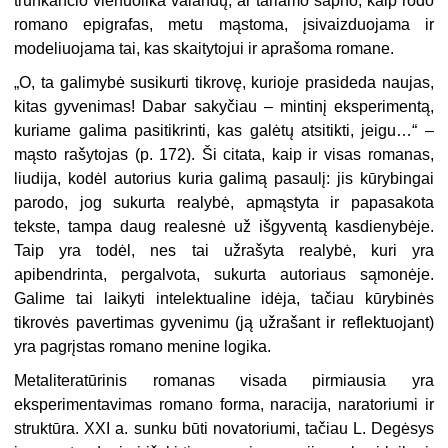
trunkančio vienuolika valandų, ar tariamo sapno, kaip rodo
romano epigrafas, metu mąstoma, įsivaizduojama ir
modeliuojama tai, kas skaitytojui ir aprašoma romane.
„
O, ta galimybė susikurti tikrovę, kurioje prasideda naujas,
kitas gyvenimas! Dabar sakyčiau – mintinį eksperimentą,
kuriame galima pasitikrinti, kas galėtų atsitikti, jeigu…“ –
mąsto rašytojas (p. 172). Ši citata, kaip ir visas romanas,
liudija, kodėl autorius kuria galimą pasaulį: jis kūrybingai
parodo, jog sukurta realybė, apmąstyta ir papasakota
tekste, tampa daug realesnė už išgyventą kasdienybėje.
Taip yra todėl, nes tai užrašyta realybė, kuri yra
apibendrinta, pergalvota, sukurta autoriaus sąmonėje.
Galime tai laikyti intelektualine idėja, tačiau kūrybinės
tikrovės pavertimas gyvenimu (ją užrašant ir reflektuojant)
yra pagrįstas romano menine logika.
Metaliteratūrinis romanas visada pirmiausia yra
eksperimentavimas romano forma, naracija, naratoriumi ir
struktūra. XXI a.
sunku būti novatoriumi, tačiau L. Degėsys