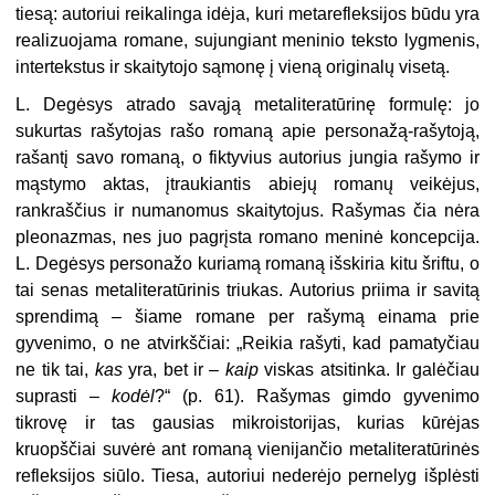
tiesą: autoriui reikalinga idėja, kuri metarefleksijos būdu yra
realizuojama romane, sujungiant meninio teksto lygmenis,
intertekstus ir skaitytojo sąmonę į vieną originalų visetą.
L. Degėsys atrado savąją metaliteratūrinę formulę: jo
sukurtas rašytojas rašo romaną apie personažą-rašytoją,
rašantį savo romaną, o fiktyvius autorius jungia rašymo ir
mąstymo aktas, įtraukiantis abiejų romanų veikėjus,
rankraščius ir numanomus skaitytojus. Rašymas čia nėra
pleonazmas, nes juo pagrįsta romano meninė koncepcija.
L. Degėsys personažo kuriamą romaną išskiria kitu šriftu, o
tai senas metaliteratūrinis triukas. Autorius priima ir savitą
sprendimą – šiame romane per rašymą einama prie
gyvenimo, o ne atvirkščiai: „Reikia rašyti, kad pamatyčiau
ne tik tai,
kas
yra, bet ir –
kaip
viskas atsitinka. Ir galėčiau
suprasti –
kodėl
?“ (p. 61). Rašymas gimdo gyvenimo
tikrovę ir tas gausias mikroistorijas, kurias kūrėjas
kruopščiai suvėrė ant romaną vienijančio metaliteratūrinės
refleksijos siūlo. Tiesa, autoriui nederėjo pernelyg išplėsti