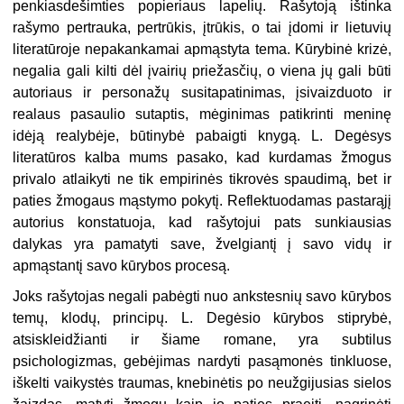
penkiasdešimties popieriaus lapelių. Rašytoją ištinka
rašymo pertrauka, pertrūkis, įtrūkis, o tai įdomi ir lietuvių
literatūroje nepakankamai apmąstyta tema. Kūrybinė krizė,
negalia gali kilti dėl įvairių priežasčių, o viena jų gali būti
autoriaus ir personažų susitapatinimas, įsivaizduoto ir
realaus pasaulio sutaptis, mėginimas patikrinti meninę
idėją realybėje, būtinybė pabaigti knygą. L. Degėsys
literatūros kalba mums pasako, kad kurdamas žmogus
privalo atlaikyti ne tik empirinės tikrovės spaudimą,
bet ir
paties žmogaus mąstymo pokytį. Reflektuodamas pastarąjį
autorius konstatuoja, kad rašytojui pats sunkiausias
dalykas yra pamatyti save, žvelgiantį į savo vidų ir
apmąstantį savo kūrybos procesą.
Joks rašytojas negali pabėgti nuo ankstesnių savo kūrybos
temų, klodų, principų. L. Degėsio kūrybos stiprybė,
atsiskleidžianti
ir šiame romane, yra subtilus
psichologizmas, gebėjimas nardyti pasąmonės tinkluose,
iškelti vaikystės traumas, knebinėtis po neužgijusias sielos