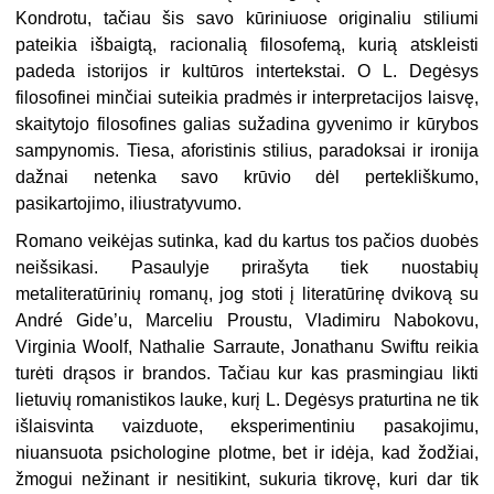
Kondrotu, tačiau šis savo kūriniuose originaliu stiliumi
pateikia išbaigtą, racionalią filosofemą, kurią atskleisti
padeda istorijos ir kultūros intertekstai. O L. Degėsys
filosofinei minčiai suteikia pradmės ir interpretacijos laisvę,
skaitytojo filosofines galias sužadina gyvenimo ir kūrybos
sampynomis. Tiesa, aforistinis stilius, paradoksai ir ironija
dažnai netenka savo krūvio dėl pertekliškumo,
pasikartojimo, iliustratyvumo.
Romano veikėjas sutinka, kad du kartus tos pačios duobės
neišsikasi. Pasaulyje prirašyta tiek nuostabių
metaliteratūrinių romanų, jog stoti į literatūrinę dvikovą su
André Gide’u, Marceliu Proustu, Vladimiru Nabokovu,
Virginia Woolf, Nathalie Sarraute, Jonathanu Swiftu reikia
turėti drąsos ir brandos. Tačiau kur kas prasmingiau likti
lietuvių romanistikos lauke, kurį L. Degėsys praturtina ne tik
išlaisvinta vaizduote, eksperimentiniu pasakojimu,
niuansuota psichologine plotme, bet ir idėja, kad žodžiai,
žmogui nežinant ir nesitikint, sukuria tikrovę, kuri dar tik