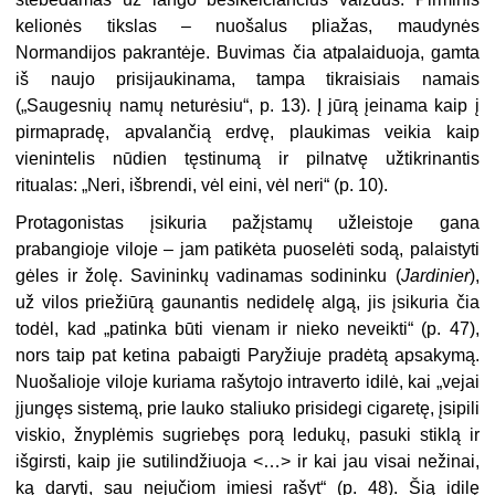
kelionės tikslas – nuošalus pliažas, maudynės
Normandijos pakrantėje. Buvimas čia atpalaiduoja, gamta
iš naujo prisijaukinama, tampa tikraisiais namais
(„Saugesnių namų neturėsiu“, p. 13). Į jūrą įeinama kaip į
pirmapradę, apvalančią erdvę, plaukimas veikia kaip
vienintelis nūdien tęstinumą ir pilnatvę užtikrinantis
ritualas: „Neri, išbrendi, vėl eini, vėl neri“ (p. 10).
Protagonistas įsikuria pažįstamų užleistoje gana
prabangioje viloje – jam patikėta puoselėti sodą, palaistyti
gėles ir žolę. Savininkų vadinamas sodininku (
Jardinier
),
už vilos priežiūrą gaunantis nedidelę algą, jis įsikuria čia
todėl, kad „patinka būti vienam ir nieko neveikti“ (p. 47),
nors taip pat ketina pabaigti Paryžiuje pradėtą apsakymą.
Nuošalioje viloje kuriama rašytojo intraverto idilė, kai „vejai
įjungęs sistemą, prie lauko staliuko prisidegi cigaretę, įsipili
viskio, žnyplėmis sugriebęs porą ledukų, pasuki stiklą ir
išgirsti, kaip jie sutilindžiuoja <…> ir kai jau visai nežinai,
ką daryti, sau nejučiom imiesi rašyt“ (p. 48). Šią idilę