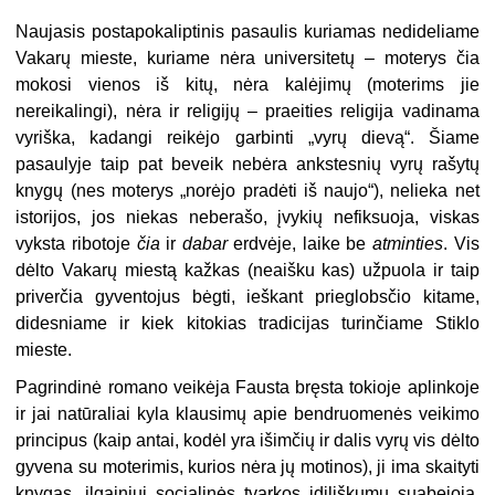
Naujasis postapokaliptinis pasaulis kuriamas nedideliame
Vakarų mieste, kuriame nėra universitetų – moterys čia
mokosi vienos iš kitų, nėra kalėjimų (moterims jie
nereikalingi), nėra ir religijų – praeities religija vadinama
vyriška, kadangi reikėjo garbinti „vyrų dievą“. Šiame
pasaulyje taip pat beveik nebėra ankstesnių vyrų rašytų
knygų (nes moterys „norėjo pradėti iš naujo“), nelieka net
istorijos, jos niekas neberašo, įvykių nefiksuoja, viskas
vyksta ribotoje
čia
ir
dabar
erdvėje, laike be
atminties
. Vis
dėlto Vakarų miestą kažkas (neaišku kas) užpuola ir taip
priverčia gyventojus bėgti, ieškant prieglobsčio kitame,
didesniame ir kiek kitokias tradicijas turinčiame Stiklo
mieste.
Pagrindinė romano veikėja Fausta bręsta tokioje aplinkoje
ir jai natūraliai kyla klausimų apie bendruomenės veikimo
principus (kaip antai, kodėl yra išimčių ir dalis vyrų vis dėlto
gyvena su moterimis, kurios nėra jų motinos), ji ima skaityti
knygas, ilgainiui socialinės tvarkos idiliškumu suabejoja,