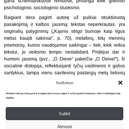
gana schematiškuose rėmuose, pristinga kiek gilesnio
psichologinio, sociologinio sluoksnio.
Baigiant dera pagirti autorę už puikiai struktūruotą
pasakojimą ir kalbos jausmą: tekstas neperkrautas, yra
originalių palyginimų („Kąsnis strigo burnoje kaip ilgus
metus kaupti sakiniai“, p. 70), metaforų, kitų meninių
priemonių, kurios naudojamos saikingai – tiek, kiek reikia
tekstui, jo veiksmo tempo nestabdant. Pridėjus dar ir
humoro jausmą (pvz., „O Dieve“ pakeičia „O Deive!“), ši
socialinė distopija, reflektuojanti lyčių vaidmenis ir galios
santykius, tampa vienu savitesnių pastarųjų metų lietuvių
prozos debiutų.
Sutikimas
Siekdami teikti geriausią patirtį, įrenginio informacijai saugoti ir (arba) pasiekti naudojame tokias technologijas kaip
slapukus.
Sutikti
Apie mus
Redakcija
Prenumerata
Atmesti