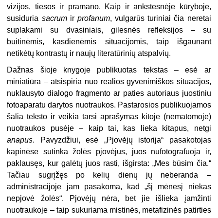
vizijos, tiesos ir pramano. Kaip ir ankstesnėje kūryboje,
susiduria
sacrum
ir
profanum
, vulgarūs turiniai čia neretai
suplakami su dvasiniais, gilesnės refleksijos – su
buitinėmis, kasdienėmis situacijomis, taip išgaunant
netikėtų kontrastų ir naujų literatūrinių atspalvių.
Dažnas šioje knygoje publikuotas tekstas – esė ar
miniatiūra – atsispiria nuo realios gyvenimiškos situacijos,
nuklausyto dialogo fragmento ar paties autoriaus juostiniu
fotoaparatu darytos nuotraukos. Pastarosios publikuojamos
šalia teksto ir veikia tarsi aprašymas kitoje (nematomoje)
nuotraukos pusėje – kaip tai, kas lieka kitapus, netgi
anapus
. Pavyzdžiui, esė „Pjovėjų istorija“ pasakotojas
kapinėse sutinka žolės pjovėjus, juos nufotografuoja ir,
paklausęs, kur galėtų juos rasti, išgirsta: „Mes būsim čia.“
Tačiau sugrįžęs po kelių dienų jų neberanda –
administracijoje jam pasakoma, kad „šį mėnesį niekas
nepjovė žolės“. Pjovėjų nėra, bet jie išlieka įamžinti
nuotraukoje – taip sukuriama mistinės, metafizinės patirties