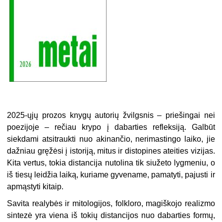
2025-ųjų prozos knygų autorių žvilgsnis – priešingai nei
poezijoje – rečiau krypo į dabarties refleksiją. Galbūt
siekdami atsitraukti nuo akinančio, nerimastingo laiko, jie
dažniau gręžėsi į istoriją, mitus ir distopines ateities vizijas.
Kita vertus, tokia distancija nutolina tik siužeto lygmeniu, o
iš tiesų leidžia laiką, kuriame gyvename, pamatyti, pajusti ir
apmąstyti kitaip.
Savita realybės ir mitologijos, folkloro, magiškojo realizmo
sintezė yra viena iš tokių distancijos nuo dabarties formų,