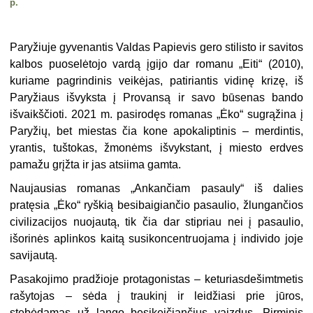
p.
Paryžiuje gyvenantis Valdas Papievis gero stilisto ir savitos
kalbos puoselėtojo vardą įgijo dar romanu „Eiti“ (2010),
kuriame pagrindinis veikėjas, patiriantis vidinę krizę, iš
Paryžiaus išvyksta į Provansą ir savo būsenas bando
išvaikščioti. 2021 m. pasirodęs romanas „Ėko“ sugrąžina į
Paryžių, bet miestas čia kone apokaliptinis – merdintis,
yrantis, tuštokas, žmonėms išvykstant, į miesto erdves
pamažu grįžta ir jas atsiima gamta.
Naujausias romanas „Ankančiam pasauly“ iš dalies
pratęsia „Ėko“ ryškią besibaigiančio pasaulio, žlungančios
civilizacijos nuojautą, tik čia dar stipriau nei į pasaulio,
išorinės aplinkos kaitą susikoncentruojama į individo joje
savijautą.
Pasakojimo pradžioje protagonistas – keturiasdešimtmetis
rašytojas – sėda į traukinį ir leidžiasi prie jūros,
stebėdamas už lango besikeičiančius vaizdus. Pirminis