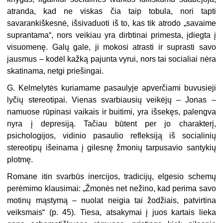
atranda, kad ne viskas čia taip tobula, nori tapti
savarankiškesnė, išsivaduoti iš to, kas tik atrodo „savaime
suprantama“, nors veikiau yra dirbtinai primesta, įdiegta į
visuomenę. Galų gale, ji mokosi atrasti ir suprasti savo
jausmus – kodėl kažką pajunta vyrui, nors tai socialiai nėra
skatinama, netgi priešingai.
G. Kelmelytės kuriamame pasaulyje apverčiami buvusieji
lyčių stereotipai. Vienas svarbiausių veikėjų – Jonas –
namuose rūpinasi vaikais ir buitimi, yra išsekęs, palengva
nyra į depresiją. Tačiau būtent per jo charakterį,
psichologijos, vidinio pasaulio refleksiją iš socialinių
stereotipų išeinama į gilesnę žmonių tarpusavio santykių
plotmę.
Romane itin svarbūs inercijos, tradicijų, elgesio schemų
perėmimo klausimai: „Žmonės net nežino, kad perima savo
motinų mąstymą – nuolat neigia tai žodžiais, patvirtina
veiksmais“ (p. 45). Tiesa, atsakymai į juos kartais lieka