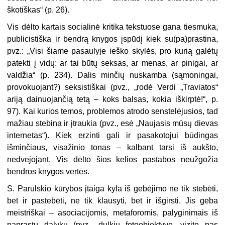
škotiškas“ (p. 26).
Vis dėlto kartais socialinė kritika tekstuose gana tiesmuka,
publicistiška ir bendrą knygos įspūdį kiek su(pa)prastina,
pvz.: „Visi šiame pasaulyje ieško skylės, pro kurią galėtų
patekti į vidų: ar tai būtų seksas, ar menas, ar pinigai, ar
valdžia“ (p. 234). Dalis minčių nuskamba (sąmoningai,
provokuojant?) seksistiškai (pvz., „rodė Verdi „Traviatos“
ariją dainuojančią tetą – koks balsas, kokia iškirptė!“, p.
97). Kai kurios temos, problemos atrodo senstelėjusios, tad
mažiau stebina ir įtraukia (pvz., esė „Naujasis mūsų dievas
internetas“). Kiek erzinti gali ir pasakotojui būdingas
išminčiaus, visažinio tonas – kalbant tarsi iš aukšto,
nedvejojant. Vis dėlto šios kelios pastabos neužgožia
bendros knygos vertės.
S. Parulskio kūrybos įtaiga kyla iš gebėjimo ne tik stebėti,
bet ir pastebėti, ne tik klausyti, bet ir išgirsti. Jis geba
meistriškai – asociacijomis, metaforomis, palyginimais iš
paprastų dalykų (pvz., dulkių fotoobjektyve, vizito pas