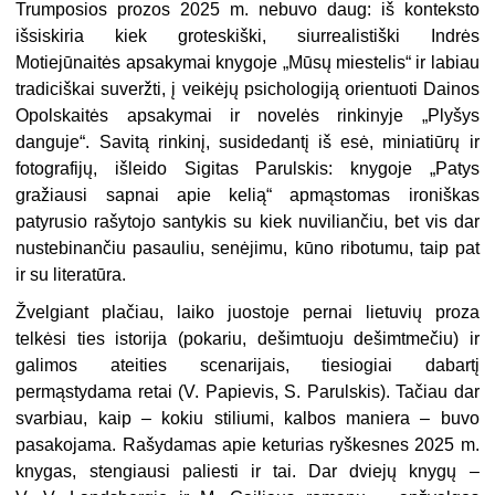
Trumposios prozos 2025 m. nebuvo daug: iš konteksto
išsiskiria kiek groteskiški, siurrealistiški Indrės
Motiejūnaitės apsakymai knygoje „Mūsų miestelis“ ir labiau
tradiciškai suveržti, į veikėjų psichologiją orientuoti Dainos
Opolskaitės apsakymai ir novelės rinkinyje „Plyšys
danguje“. Savitą rinkinį, susidedantį iš esė, miniatiūrų ir
fotografijų, išleido Sigitas Parulskis: knygoje „Patys
gražiausi sapnai apie kelią“ apmąstomas ironiškas
patyrusio rašytojo santykis su kiek nuviliančiu, bet vis dar
nustebinančiu pasauliu, senėjimu, kūno ribotumu, taip pat
ir su literatūra.
Žvelgiant plačiau, laiko juostoje pernai lietuvių proza
telkėsi ties istorija (pokariu, dešimtuoju dešimtmečiu) ir
galimos ateities scenarijais, tiesiogiai dabartį
permąstydama retai (V. Papievis, S. Parulskis). Tačiau dar
svarbiau, kaip – kokiu stiliumi, kalbos maniera – buvo
pasakojama. Rašydamas apie keturias ryškesnes 2025 m.
knygas, stengiausi paliesti ir tai. Dar dviejų knygų –