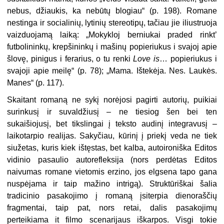
nebus, džiaukis, ka nebūtų blogiau“ (p. 198). Romane
nestinga ir socialinių, lytinių stereotipų, tačiau jie iliustruoja
vaizduojamą laiką: „Mokykloj berniukai praded rinkt’
futbolininkų, krepšininkų i mašinų popieriukus i svajoj apie
šlovę, pinigus i ferarius, o tu renki
Love is
… popieriukus i
svajoji apie meilę“ (p. 78); „Mama. Ištekėja. Nes. Laukės.
Manes“ (p. 117).
Skaitant romaną ne sykį norėjosi pagirti autorių, puikiai
surinkusį ir suvaldžiusį – ne tiesiog šen bei ten
sukaišiojusį, bet tikslingai į teksto audinį integravusį –
laikotarpio realijas. Sakyčiau, kūrinį į priekį veda ne tiek
siužetas, kuris kiek ištęstas, bet kalba, autoironiška Editos
vidinio pasaulio autorefleksija (nors perdėtas Editos
naivumas romane vietomis erzino, jos elgsena tapo gana
nuspėjama ir taip mažino intrigą). Struktūriškai šalia
tradicinio pasakojimo į romaną įsiterpia dienoraščių
fragmentai, taip pat, nors retai, dalis pasakojimų
perteikiama it filmo scenarijaus iškarpos. Visgi tokie