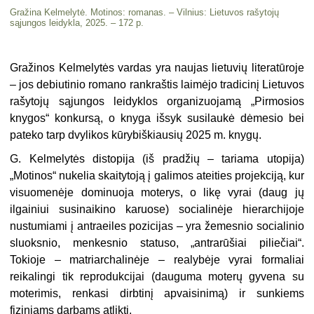
Gražina Kelmelytė. Motinos: romanas. – Vilnius: Lietuvos rašytojų
sąjungos leidykla, 2025. – 172 p.
Gražinos Kelmelytės vardas yra naujas lietuvių literatūroje
– jos debiutinio romano rankraštis laimėjo tradicinį Lietuvos
rašytojų sąjungos leidyklos organizuojamą „Pirmosios
knygos“ konkursą, o knyga išsyk susilaukė dėmesio bei
pateko tarp dvylikos kūrybiškiausių 2025 m. knygų.
G. Kelmelytės distopija (iš pradžių – tariama utopija)
„Motinos“ nukelia skaitytoją į galimos ateities projekciją, kur
visuomenėje dominuoja moterys, o likę vyrai (daug jų
ilgainiui susinaikino karuose) socialinėje hierarchijoje
nustumiami į antraeiles pozicijas – yra žemesnio socialinio
sluoksnio, menkesnio statuso, „antrarūšiai piliečiai“.
Tokioje – matriarchalinėje – realybėje vyrai formaliai
reikalingi tik reprodukcijai (dauguma moterų gyvena su
moterimis, renkasi dirbtinį apvaisinimą) ir sunkiems
fiziniams darbams atlikti.