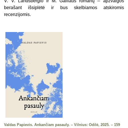
V. V. Landsbergio ir M. Gailiaus romanų – apžvalgos
berašant išsiplėtė ir bus skelbiamos atskiromis
recenzijomis.
Valdas Papievis. Ankančiam pasauly. – Vilnius: Odilė, 2025. – 159