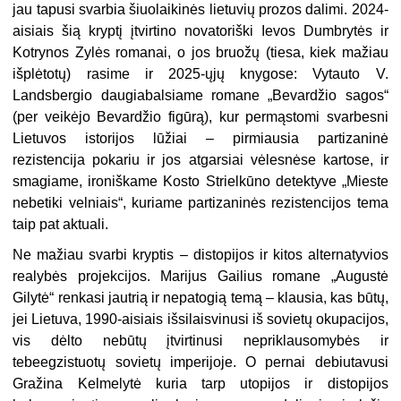
jau tapusi svarbia šiuolaikinės lietuvių prozos dalimi. 2024-
aisiais šią kryptį įtvirtino novatoriški Ievos Dumbrytės ir
Kotrynos Zylės romanai, o jos bruožų (tiesa, kiek mažiau
išplėtotų) rasime ir 2025-ųjų knygose: Vytauto V.
Landsbergio daugiabalsiame romane „Bevardžio sagos“
(per veikėjo Bevardžio figūrą), kur permąstomi svarbesni
Lietuvos istorijos lūžiai – pirmiausia partizaninė
rezistencija pokariu ir jos atgarsiai vėlesnėse kartose, ir
smagiame, ironiškame Kosto Strielkūno detektyve „Mieste
nebetiki velniais“, kuriame partizaninės rezistencijos tema
taip pat aktuali.
Ne mažiau svarbi kryptis – distopijos ir kitos alternatyvios
realybės projekcijos. Marijus Gailius romane „Augustė
Gilytė“ renkasi jautrią ir nepatogią temą – klausia, kas būtų,
jei Lietuva, 1990-aisiais išsilaisvinusi iš sovietų okupacijos,
vis dėlto nebūtų įtvirtinusi nepriklausomybės ir
tebeegzistuotų sovietų imperijoje. O pernai debiutavusi
Gražina Kelmelytė kuria tarp utopijos ir distopijos