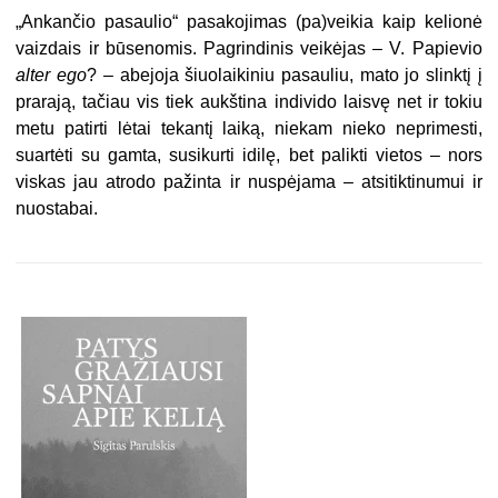
„Ankančio pasaulio“ pasakojimas (pa)veikia kaip kelionė
vaizdais ir būsenomis. Pagrindinis veikėjas – V. Papievio
alter ego
? – abejoja šiuolaikiniu pasauliu, mato jo slinktį į
prarają, tačiau vis tiek aukština individo laisvę net ir tokiu
metu patirti lėtai tekantį laiką, niekam nieko neprimesti,
suartėti su gamta, susikurti idilę, bet palikti vietos – nors
viskas jau atrodo pažinta ir nuspėjama – atsitiktinumui ir
nuostabai.