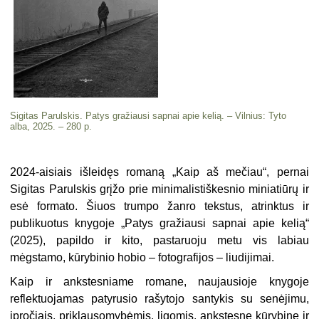
Sigitas Parulskis. Patys gražiausi sapnai apie kelią. – Vilnius: Tyto
alba, 2025. – 280 p.
2024-aisiais išleidęs romaną „Kaip aš mečiau“, pernai
Sigitas Parulskis grįžo prie minimalistiškesnio miniatiūrų ir
esė formato. Šiuos trumpo žanro tekstus, atrinktus ir
publikuotus knygoje „Patys gražiausi sapnai apie kelią“
(2025), papildo ir kito, pastaruoju metu vis labiau
mėgstamo, kūrybinio hobio – fotografijos – liudijimai.
Kaip ir ankstesniame romane, naujausioje knygoje
reflektuojamas patyrusio rašytojo santykis su senėjimu,
įpročiais, priklausomybėmis, ligomis, ankstesne kūrybine ir