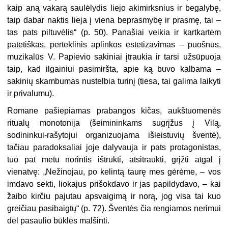
kaip aną vakarą saulėlydis liejo akimirksnius ir begalybę,
taip dabar naktis lieja į viena beprasmybę ir prasmę, tai –
tas pats piltuvėlis“ (p. 50). Panašiai veikia ir kartkartėm
patetiškas, perteklinis aplinkos estetizavimas – puošnūs,
muzikalūs V. Papievio sakiniai įtraukia ir tarsi užsūpuoja
taip, kad ilgainiui pasimiršta, apie ką buvo kalbama –
sakinių skambumas nustelbia turinį (tiesa, tai galima laikyti
ir privalumu).
Romane pašiepiamas prabangos kičas, aukštuomenės
ritualų monotonija (šeimininkams sugrįžus į Vilą,
sodininkui-rašytojui organizuojama išleistuvių šventė),
tačiau paradoksaliai joje dalyvauja ir pats protagonistas,
tuo pat metu norintis ištrūkti, atsitraukti, grįžti atgal į
vienatvę: „Nežinojau, po kelintą taurę mes gėrėme, – vos
imdavo sekti, liokajus prišokdavo ir jas papildydavo, – kai
žaibo kirčiu pajutau apsvaigimą ir norą, jog visa tai kuo
greičiau pasibaigtų“ (p. 72). Šventės čia rengiamos nerimui
dėl pasaulio būklės malšinti.