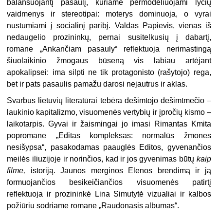
balansuojantį pasaulį, kuriame permodeliuojami lyčių
vaidmenys ir stereotipai: moterys dominuoja, o vyrai
nustumiami į socialinį paribį. Valdas Papievis, vienas iš
nedaugelio prozininkų, pernai susitelkusių į dabartį,
romane „Ankančiam pasauly“ reflektuoja nerimastingą
šiuolaikinio žmogaus būseną vis labiau artėjant
apokalipsei: ima silpti ne tik protagonisto (rašytojo) rega,
bet ir pats pasaulis pamažu darosi nejautrus ir aklas.
Svarbus lietuvių literatūrai tebėra dešimtojo dešimtmečio –
laukinio kapitalizmo, visuomenės vertybių ir įpročių kismo –
laikotarpis. Gyvai ir žaismingai jo imasi Rimantas Kmita
popromane „Editas kompleksas: normalūs žmones
nesišypsa“, pasakodamas paauglės Editos, gyvenančios
meilės iliuzijoje ir norinčios, kad ir jos gyvenimas būtų
kaip
filme,
istoriją. Jaunos merginos Elenos brendimą ir ją
formuojančios besikeičiančios visuomenės patirtį
reflektuoja ir prozininkė Lina Simutytė vizualiai ir kalbos
požiūriu sodriame romane „Raudonasis albumas“.