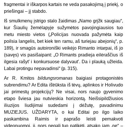
fragmentai ir iškarpos kartais ne veda pasakojimą į priekį, o
priešingai – jį stabdo.
Iš smulkmenų įstrigo stalo žaidimas „Namo grįžk saugiau“,
kur Šiaulių žemėlapyje sužymėtos pavojingiausios tuo
metu miesto vietos („Policijas nuovada pažymėta kaip
poilsia langelis, bet kiek ten ramu, aš turiejau abejonių“, p.
189), ir smagūs autoironiški veikėjo Rimanto intarpai, iš jo
(savęs) vis pasišaipant: „O Rimants pradieja eilėraščius iš
ilgesia rašyt’ i konkursuose dalyvaut’. Da i plauką užleida.
Labai protingu nepavadinsi“ (p. 315).
Ar R. Kmitos
bildungsromanas
baigiasi protagonistės
subrendimu? Ar Edita ištrūksta iš tėvų, aplinkos ir Holivudo
jai primestų projekcijų? Ne visai, nors naujo gyvenimo
etapo šviesa jau nutvieskia horizontą. Neišsipildžiusios
iliuzijos liudijimai sudedami į dėžutę, pavadinimu
MUZIEJUS. UŽDARYTA, o kai Editai po ilgo laiko
paskambina Raimis ir paprašo leisti pernakvoti
videonuomoj, ji, nors negali tuo patikėti, atsako jam „ne“ –