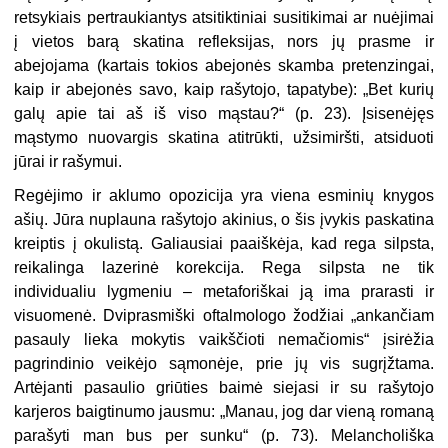
retsykiais pertraukiantys atsitiktiniai susitikimai ar nuėjimai
į vietos barą skatina refleksijas, nors jų prasme ir
abejojama (kartais tokios abejonės skamba pretenzingai,
kaip ir abejonės savo, kaip rašytojo, tapatybe): „Bet kurių
galų apie tai aš iš viso mąstau?“ (p. 23). Įsisenėjęs
mąstymo nuovargis skatina atitrūkti, užsimiršti, atsiduoti
jūrai ir rašymui.
Regėjimo ir aklumo opozicija yra viena esminių knygos
ašių. Jūra nuplauna rašytojo akinius, o šis įvykis paskatina
kreiptis į okulistą. Galiausiai paaiškėja, kad rega silpsta,
reikalinga lazerinė korekcija. Rega silpsta ne tik
individualiu lygmeniu – metaforiškai ją ima prarasti ir
visuomenė. Dviprasmiški oftalmologo žodžiai „ankančiam
pasauly lieka mokytis vaikščioti nemačiomis“ įsirėžia
pagrindinio veikėjo sąmonėje, prie jų vis sugrįžtama.
Artėjanti pasaulio griūties baimė siejasi ir su rašytojo
karjeros baigtinumo jausmu: „Manau, jog dar vieną romaną
parašyti man bus per sunku“ (p. 73). Melancholiška