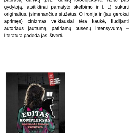
gydytoją, atsitiktinai pamatyto skelbimo ir t. t.) sukurti
originalius, įsimenančius siužetus. O ironija ir (jau gerokai
aprimęs) cinizmas veikiausiai tėra kaukė, liudijanti
autoriaus jautrumą, patiriamų būsenų intensyvumą –
literatūra padeda jas ištverti.