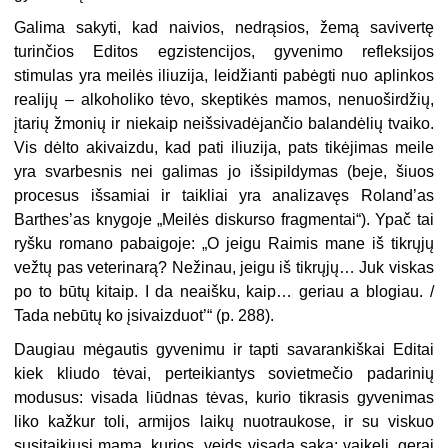
Galima sakyti, kad naivios, nedrąsios, žemą savivertę
turinčios Editos egzistencijos, gyvenimo refleksijos
stimulas yra meilės iliuzija, leidžianti pabėgti nuo aplinkos
realijų – alkoholiko tėvo, skeptikės mamos, nenuoširdžių,
įtarių žmonių ir niekaip neišsivadėjančio balandėlių tvaiko.
Vis dėlto akivaizdu, kad pati iliuzija, pats tikėjimas meile
yra svarbesnis nei galimas jo išsipildymas (beje, šiuos
procesus išsamiai ir taikliai yra analizavęs Roland’as
Barthes’as knygoje „Meilės diskurso fragmentai“). Ypač tai
ryšku romano pabaigoje: „O jeigu Raimis mane iš tikrųjų
vežtų pas veterinarą? Nežinau, jeigu iš tikrųjų… Juk viskas
po to būtų kitaip. I da neaišku, kaip… geriau a blogiau. /
Tada nebūtų ko įsivaizduot’“ (p. 288).
Daugiau mėgautis gyvenimu ir tapti savarankiškai Editai
kiek kliudo tėvai, perteikiantys sovietmečio padarinių
modusus: visada liūdnas tėvas, kurio tikrasis gyvenimas
liko kažkur toli, armijos laikų nuotraukose, ir su viskuo
susitaikiusi mama, kurios „veids visada saka: vaikeli, gerai