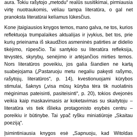
aura. Tokiu rašytojo „metodu“ realūs susitikimai, pirmiausia
virtę nuotraukomis, vėliau tampa literatūra, o gal net
pranoksta literatūrai keliamus lūkesčius.
Kone įtaigiausios knygos temos, mano galva, ne tos, kurios
reflektuoja trumpalaikes aktualijas ir įvykius, bet tos, prie
kurių prieinama iš skaudžios asmeninės patirties ar didelio
tikėjimo, rūpesčio. Tai santykio su literatūra refleksija,
tėvystės, skyrybų, senėjimo ir artėjančios mirties temos.
Nors literatūros poveikiu, jos galia šiandien ne kartą
suabejojama („Pastaruoju metu negaliu pakęsti rašymo,
rašytojų, literatūros“, p. 14), kvestionuojami kūrybos
stimulai, šaknys („visa mūsų kūryba tėra tik nuolatinis
mėginimas pateisinti, pasiteisinti“, p. 20), tokios dvejonės
veikia kaip maskavimasis ar koketavimas su skaitytoju –
literatūra vis tiek išlieka protagonisto esybės centru –
poreikiu ir būtinybe. Tai ypač ryšku miniatiūroje „Skaitau
poeziją“.
Įsimintiniausia knygos esė „Sapnuoju, kad Witoldas