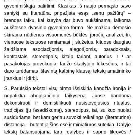
gyvenimiškąja patirtimi. Klasikas iš naujo permąsto savo
santykį su literatūra, pripažįsta esąs „senų pažiūrų“ –
brendęs laiku, kai kūryba dar buvo aukštinama, laikoma
aukštesne dvasinio gyvenimo forma. Ne mažiau dėmesio
skiriama nūdienos visuomenės būklės, įpročių analizei, tik
vienuose tekstuose remiamasi į siužetus, kituose daugiau
žaidžiama asociacijomis, alegorijomis, paradoksais,
kontrastais, stereotipais, kitaip tariant, autorius ir / ar
pasakotojas provokuoja, laužo skaitytojo lūkesčius, ir tai
daro turėdamas išlavintą kalbinę klausą, tekstų amatininko
įrankius ir įdirbį.
S. Parulskio tekstai visų pirma išsiskiria kandžia ironija ir
nepatiklia abejojančiojo laikysena. Juose bandoma
dekonstruoti ir demistifikuoti nusistovėjusios ritualus,
tradicijas (jų fasadiškumą), stereotipus, tai, su kuo nuolat
susiduriame, bet kam geriau suvokti reikalinga (literatūrinė)
distancija – būtent ją šios esė ir miniatiūros suteikia. Dalyje
tekstų balansuojama tarp realybės ir sapno tikrovės /