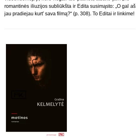
romantinės iliuzijos subliūkšta ir Edita susimąsto: „O gal aš
jau pradiejau kurt’ sava filmą?“ (p. 308). To Editai ir linkime!