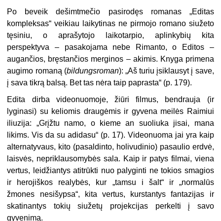
Po beveik dešimtmečio pasirodęs romanas „Editas
kompleksas“ veikiau laikytinas ne pirmojo romano siužeto
tęsiniu, o aprašytojo laikotarpio, aplinkybių kita
perspektyva – pasakojama nebe Rimanto, o Editos –
augančios, bręstančios merginos – akimis. Knyga primena
augimo romaną (
bildungsroman
): „Aš turiu įsiklausyt į save,
į sava tikrą balsą. Bet tas nėra taip paprasta“ (p. 179).
Edita dirba videonuomoje, žiūri filmus, bendrauja (ir
lyginasi) su keliomis draugėmis ir gyvena meilės Raimiui
iliuzija: „Grįžtu namo, o kieme an suoliuka jisai, mana
likims. Vis da su adidasu“ (p. 17). Videonuoma jai yra kaip
alternatyvaus, kito (pasaldinto, holivudinio) pasaulio erdvė,
laisvės, nepriklausomybės sala. Kaip ir patys filmai, viena
vertus, leidžiantys atitrūkti nuo palyginti ne tokios smagios
ir herojiškos realybės, kur „tamsu i šalt“ ir „normalūs
žmones nesišypsa“, kita vertus, kurstantys fantazijas ir
skatinantys tokių siužetų projekcijas perkelti į savo
gyvenimą.