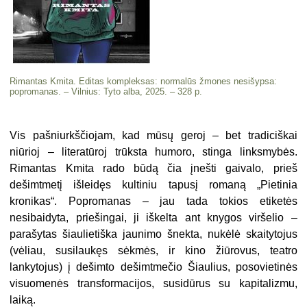
Rimantas Kmita. Editas kompleksas: normalūs žmones nesišypsa:
popromanas. – Vilnius: Tyto alba, 2025. – 328 p.
Vis pašniurkščiojam, kad mūsų geroj – bet tradiciškai
niūrioj – literatūroj trūksta humoro, stinga linksmybės.
Rimantas Kmita rado būdą čia įnešti gaivalo, prieš
dešimtmetį išleidęs kultiniu tapusį romaną „Pietinia
kronikas“. Popromanas – jau tada tokios etiketės
nesibaidyta, priešingai, ji iškelta ant knygos viršelio –
parašytas šiaulietiška jaunimo šnekta, nukėlė skaitytojus
(vėliau, susilaukęs sėkmės, ir kino žiūrovus, teatro
lankytojus) į dešimto dešimtmečio Šiaulius, posovietinės
visuomenės transformacijos, susidūrus su kapitalizmu,
laiką.