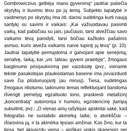
Gombrowiczius gelbėja mano gyvenimą“ jautriai paliečia
skyrybų ir buvimo tėvu po jų temą. Subjekto tapatybė ir
vaidmenys po skyrybų ima irti, darosi sudėtinga kurti naują
santykį su savimi ir vaikais: „Kai važiuodavau pasiimti
vaikų, kad pabūčiau su jais, jaučiausi, tarsi atvežčiau savo
vaikams tėvą parodyti, tarsi būčiau kažkoks pašalinis
asmuo, kuris atveža vaikams narve tupintį jų tėvą“ (p. 10).
Jautriai tapatybė permąstoma ir galvojant apie senėjimą,
senatvę, laiką, kai „vis labiau gyveni praeityje“, žmogaus
baigtinumo prisijaukinimą per vaizduotę (pvz., viename
tekste pasakotojas plaukiodamas baseine ima įsivaizduoti
save čia plūduriuojantį jau mirusį). Tiesa, sudėtingas
žmogaus ribotumo, laikinumo temas reflektuojant bandoma
išvengti pernelyg egzaltuoto tono, praskiesti metafizinį
„koncentratą“ autoironija ir humoru, egzistencinę įtampą
subuitinti, pvz.: „O vienas airių rašytojas apskritai sakė, kad
fotografas ne sustabdo akimirką laike, o atvirkščiai –
išlaisvina ją, ir ta akimirka tęsiasi amžinai. Kas žino, kur ta
tiesa, bet akivaizdu viena – airiškas viskis skanesnis nei