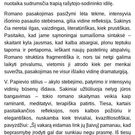
nuotaika sudrumsčia trapią rašytojo-sodininko idilę.
Romano pasakojimas pasižymi lėta tėkme, intensyvia
išorinio pasaulio stebėsena, gilia vidine refleksija. Sakinys
čia neretai ilgas, vaizdingas, literatūriškas, kiek prustiškas.
Pasitaiko, kad jame sąmoningai sumaišoma sintaksė –
skaitant kyla jausmas, kad kalba atsargiai, plonu teptuku
tapoma ir pertapoma, ieškant naujų pastelinių atspalvių.
Romano struktūra fragmentiška ir, nors tai netgi galima
laikyti privalumu, vietomis ji atrodo kiek per menkai
suveržta, pasakojimas ne visur išlaiko vidinę dramaturgiją.
V. Papievio stilius – akylo stebėjimo, patyrimo ir intensyvių
vidinių būsenų išdava. Sakiniai užliūliuoja nelyg jūros
bangavimas – tokio romano skaitymas veikia kaip
raminanti, meditatyvi, terapiška patirtis. Tiesa, kartais
pasitaikančios refleksijos, nors kalbos požiūriu ir
elegantiškos, nuskamba kiek trivialiai, kvazifilosofiškai,
pavyzdžiui: „Šį vakarą eidamas link jų [laivų] pamanau, kad
beprasmybę įrodyti gal dar sunkiau negu prasmę. Iš tiesų