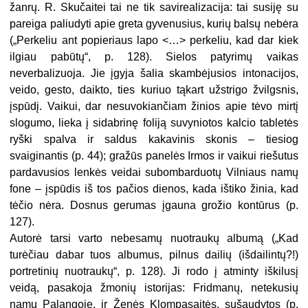
žanrų. R. Skučaitei tai ne tik savirealizacija: tai susiję su
pareiga paliudyti apie greta gyvenusius, kurių balsų nebėra
(„Perkeliu ant popieriaus lapo <…> perkeliu, kad dar kiek
ilgiau pabūtų“, p. 128). Sielos patyrimų vaikas
neverbalizuoja. Jie įgyja šalia skambėjusios intonacijos,
veido, gesto, daikto, ties kuriuo tąkart užstrigo žvilgsnis,
įspūdį. Vaikui, dar nesuvokiančiam žinios apie tėvo mirtį
slogumo, lieka į sidabrinę foliją suvyniotos kalcio tabletės
ryški spalva ir saldus kakavinis skonis – tiesiog
svaiginantis (p. 44); gražūs panelės Irmos ir vaikui riešutus
pardavusios lenkės veidai subombarduotų Vilniaus namų
fone – įspūdis iš tos pačios dienos, kada ištiko žinia, kad
tėčio nėra. Dosnus gerumas įgauna grožio kontūrus (p.
127).
Autorė tarsi varto nebesamų nuotraukų albumą („Kad
turėčiau dabar tuos albumus, pilnus dailių (išdailintų?!)
portretinių nuotraukų“, p. 128). Ji rodo į atminty iškilusį
veidą, pasakoja žmonių istorijas: Fridmanų, netekusių
namų Palangoje, ir Ženės Klompasaitės, sušaudytos (p.