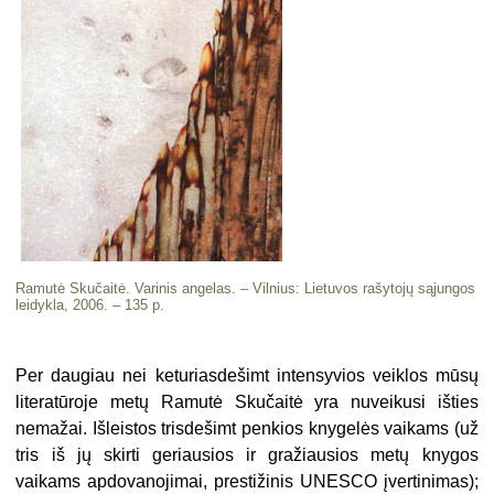
Ramutė Skučaitė. Varinis angelas. – Vilnius: Lietuvos rašytojų sąjungos
leidykla, 2006. – 135 p.
Per daugiau nei keturiasdešimt intensyvios veiklos mūsų
literatūroje metų Ramutė Skučaitė yra nuveikusi išties
nemažai. Išleistos trisdešimt penkios knygelės vaikams (už
tris iš jų skirti geriausios ir gražiausios metų knygos
vaikams apdovanojimai, prestižinis UNESCO įvertinimas);