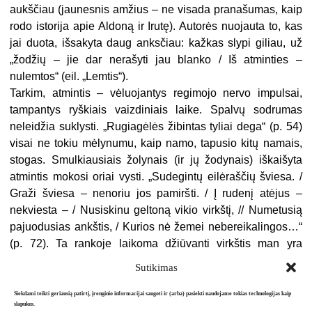
aukščiau (jaunesnis amžius – ne visada pranašumas, kaip
rodo istorija apie Aldoną ir Irutę). Autorės nuojauta to, kas
jai duota, išsakyta daug anksčiau: kažkas slypi giliau, už
„žodžių – jie dar nerašyti jau blanko / Iš atminties –
nulemtos“ (eil. „Lemtis“).
Tarkim, atmintis – vėluojantys regimojo nervo impulsai,
tampantys ryškiais vaizdiniais laike. Spalvų sodrumas
neleidžia suklysti. „Rugiagėlės žibintas tyliai dega“ (p. 54)
visai ne tokiu mėlynumu, kaip namo, tapusio kitų namais,
stogas. Smulkiausiais žolynais (ir jų žodynais) iškaišyta
atmintis mokosi oriai vysti. „Sudegintų eilėraščių šviesa. /
Graži šviesa – nenoriu jos pamiršti. / Į rudenį atėjus –
nekviesta – / Nusiskinu geltoną vikio virkštį, // Numetusią
pajuodusias ankštis, / Kurios nė žemei nebereikalingos…“
(p. 72). Ta rankoje laikoma džiūvanti virkštis man yra
atmintį maitinančios gijos metafora. Nervo, jei norite.
Sutikimas
Siekdami teikti geriausią patirtį, įrenginio informacijai saugoti ir (arba) pasiekti naudojame tokias technologijas kaip
slapukus.