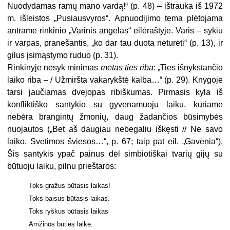
Nuodydamas ramų mano vardą!“ (p. 48) – ištrauka iš 1972
m. išleistos „Pusiausvyros“. Apnuodijimo tema plėtojama
antrame rinkinio „Varinis angelas“ eilėraštyje. Varis – sykiu
ir varpas, pranešantis, „ko dar tau duota neturėti“ (p. 13), ir
gilus įsimąstymo ruduo (p. 31).
Rinkinyje nesyk minimas
metas ties riba
: „Ties išnykstančio
laiko riba – / Užmiršta vakarykštė kalba…“ (p. 29). Knygoje
tarsi jaučiamas dvejopas ribiškumas. Pirmasis kyla iš
konfliktiško santykio su gyvenamuoju laiku, kuriame
nebėra brangintų žmonių, daug žadančios būsimybės
nuojautos („Bet aš daugiau nebegaliu iškęsti // Ne savo
laiko. Svetimos šviesos…“, p. 67; taip pat eil. „Gavėnia“).
Šis santykis ypač painus dėl simbiotiškai tvarių gijų su
būtuoju laiku, pilnu prieštaros:
Toks gražus būtasis laikas!
Toks baisus būtasis laikas.
Toks ryškus būtasis laikas
Amžinos būties laike.