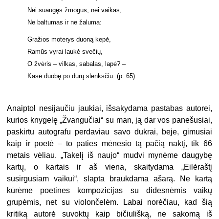
Nei suaugęs žmogus, nei vaikas,
Ne baltumas ir ne žaluma:
Gražios moterys duoną kepė,
Ramūs vyrai laukė svečių,
O žvėris – vilkas, sabalas, lapė? –
Kasė duobę po durų slenksčiu. (p. 65)
Anaiptol nesijaučiu jaukiai, išsakydama pastabas autorei,
kurios knygelę „Žvangučiai“ su man, ją dar vos panešusiai,
paskirtu autografu perdaviau savo dukrai, beje, gimusiai
kaip ir poetė – to paties mėnesio tą pačią naktį, tik 66
metais vėliau. „Takelį iš naujo“ mudvi mynėme daugybę
kartų, o kartais ir aš viena, skaitydama „Eilėraštį
susirgusiam vaikui“, slapta braukdama ašarą. Ne kartą
kūrėme poetines kompozicijas su didesnėmis vaikų
grupėmis, net su violončelėm. Labai norėčiau, kad šią
kritiką autorė suvoktų kaip bičiulišką, ne sakomą iš