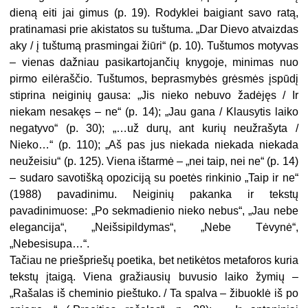
dieną eiti jai gimus (p. 19). Rodyklei baigiant savo ratą,
pratinamasi prie akistatos su tuštuma. „Dar Dievo atvaizdas
aky / į tuštumą prasmingai žiūri“ (p. 10). Tuštumos motyvas
– vienas dažniau pasikartojančių knygoje, minimas nuo
pirmo eilėraščio. Tuštumos, beprasmybės grėsmės įspūdį
stiprina neiginių gausa: „Jis nieko nebuvo žadėjęs / Ir
niekam nesakęs – ne“ (p. 14); „Jau gana / Klausytis laiko
negatyvo“ (p. 30); „…už durų, ant kurių neužrašyta /
Nieko…“ (p. 110); „Aš pas jus niekada niekada niekada
neužeisiu“ (p. 125). Viena ištarmė – „nei taip, nei ne“ (p. 14)
– sudaro savotišką opoziciją su poetės rinkinio „Taip ir ne“
(1988) pavadinimu. Neiginių pakanka ir tekstų
pavadinimuose: „Po sekmadienio nieko nebus“, „Jau nebe
elegancija“, „Neišsipildymas“, „Nebe Tėvynė“,
„Nebesisupa…“.
Tačiau ne priešpriešų poetika, bet netikėtos metaforos kuria
tekstų įtaigą. Viena gražiausių buvusio laiko žymių –
„Rašalas iš cheminio pieštuko. / Ta spalva – žibuoklė iš po