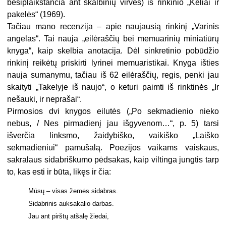
besiplaikstančia ant skalbinių virvės) iš rinkinio „Keliai ir
pakelės“ (1969).
Tačiau mano recenzija – apie naujausią rinkinį „Varinis
angelas“. Tai nauja „eilėraščių bei memuarinių miniatiūrų
knyga“, kaip skelbia anotacija. Dėl sinkretinio pobūdžio
rinkinį reikėtų priskirti lyrinei memuaristikai. Knyga išties
nauja sumanymu, tačiau iš 62 eilėraščių, regis, penki jau
skaityti „Takelyje iš naujo“, o keturi paimti iš rinktinės „Ir
nešauki, ir neprašai“.
Pirmosios dvi knygos eilutės („Po sekmadienio nieko
nebus, / Nes pirmadienį jau išgyvenom…“, p. 5) tarsi
išverčia linksmo, žaidybiško, vaikiško „Laiško
sekmadieniui“ pamušalą. Poezijos vaikams vaiskaus,
sakralaus sidabriškumo pėdsakas, kaip viltinga jungtis tarp
to, kas esti ir būta, likęs ir čia:
Mūsų – visas žemės sidabras.
Sidabrinis auksakalio darbas.
Jau ant pirštų atšalę žiedai,