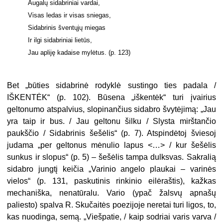
Augalų sidabriniai vardai,
Visas ledas ir visas sniegas,
Sidabrinis šventųjų miegas
Ir ilgi sidabriniai lietūs,
Jau apliję kadaise mylėtus. (p. 123)
Bet „būties sidabrinė rodyklė sustingo ties padala /
IŠKENTĖK“ (p. 102). Būsena „iškentėk“ turi įvairius
geltonumo atspalvius, slopinančius sidabro švytėjimą: „Jau
yra taip ir bus. / Jau geltonu šilku / Slysta mirštančio
paukščio / Sidabrinis šešėlis“ (p. 7). Atspindėtoj šviesoj
judama „per geltonus mėnulio lapus <…> / kur šešėlis
sunkus ir slopus“ (p. 5) – šešėlis tampa dulksvas. Sakralią
sidabro jungtį keičia „Varinio angelo plaukai – varinės
vielos“ (p. 131, paskutinis rinkinio eilėraštis), kažkas
mechaniška, nenatūralu. Vario (ypač žalsvų apnašų
paliesto) spalva R. Skučaitės poezijoje neretai turi ligos, to,
kas nuodinga, semą. „Viešpatie, / kaip sodriai varis varva /