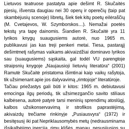
Lietuvos teatruose pastatyta apie dešimt R. Skučaitės
pjesių, išversta daugiau nei 30 operų ir operečių (taip pat
skambėjusių scenoje) libretų, šiek tiek kitų poetų eilėraščių
(M. Cvetajevos, W. Szymborskos…). Nemažai poetės
tekstų yra tapę dainomis. Šiandien R. Skučaitė yra 11
lyrikos knygų suaugusiems autorė, nuo 1965 m.
publikavusi jas kas treji penkeri metai. Tiesa, pastarąjį
dešimtmetį rašymas vaikams akivaizdžiai dominavo lyrikos
sau (suaugusiems) sąskaita, gal todėl VU parengtoje
straipsnių knygoje „Naujausioji lietuvių literatūra“ (2001)
Ramutė Skučaitė pristatoma išimtinai kaip vaikų rašytoja,
tik užsimenant apie jos dalyvavimą „rimtojoje“ literatūroje.
Tačiau priežastys gali būti ir kitos: 1965 m. debiutavusi
emocinga ilgų periodų, tik užsimezgančio savito stiliaus
kalbėsena, autorė patyrė tarsi meninių sprendimų atoslūgį,
kalbos užsikonservavimą ir strofikos paprastėjimą,
akivaizdų trečiame rinkinyje „Pusiausvyra“ (1972) ir
besitęsusį iki pat Nepriklausomybės metų (nedrausminama
išsikalbėjimo inercija, rimų klišės, manau, nesusijusios su