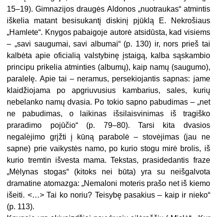
15–19). Gimnazijos draugės Aldonos „nuotraukas“ atmintis
iškelia matant besisukantį diskinį pjūklą E. Nekrošiaus
„Hamlete“. Knygos pabaigoje autorė atsidūsta, kad visiems
– „savi saugumai, savi albumai“ (p. 130) ir, nors prieš tai
kalbėta apie oficialią valstybinę įstaigą, kalba sąskambio
principu prikelia atminties (albumų), kaip namų (saugumo),
paralelę. Apie tai – neramus, persekiojantis sapnas: jame
klaidžiojama po apgriuvusius kambarius, sales, kurių
nebelanko namų dvasia. Po tokio sapno pabudimas – „net
ne pabudimas, o laikinas išsilaisvinimas iš tragiško
praradimo pojūčio“ (p. 79–80). Tarsi kita dvasios
negalėjimo grįžti į kūną parabolė – stovėjimas (jau ne
sapne) prie vaikystės namo, po kurio stogu mirė brolis, iš
kurio tremtin išvesta mama. Tekstas, prasidedantis fraze
„Mėlynas stogas“ (kitoks nei būta) yra su neišgalvota
dramatine atomazga: „Nemaloni moteris prašo net iš kiemo
išeiti. <…> Tai ko noriu? Teisybę pasakius – kaip ir nieko“
(p. 113).