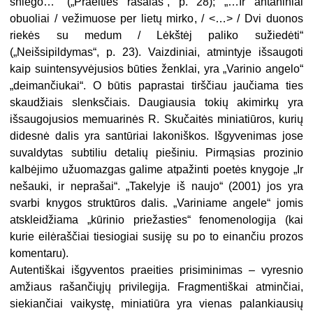
sniego…“ („Praeities rašalas“, p. 28); „…Ir antaniniai
obuoliai / vežimuose per lietų mirko, / <…> / Dvi duonos
riekės su medum / Lėkštėj paliko sužiedėti“
(„Neišsipildymas“, p. 23). Vaizdiniai, atmintyje išsaugoti
kaip suintensyvėjusios būties ženklai, yra „Varinio angelo“
„deimančiukai“. O būtis paprastai tirščiau jaučiama ties
skaudžiais slenksčiais. Daugiausia tokių akimirkų yra
išsaugojusios memuarinės R. Skučaitės miniatiūros, kurių
didesnė dalis yra santūriai lakoniškos. Išgyvenimas jose
suvaldytas subtiliu detalių piešiniu. Pirmąsias prozinio
kalbėjimo užuomazgas galime atpažinti poetės knygoje „Ir
nešauki, ir neprašai“. „Takelyje iš naujo“ (2001) jos yra
svarbi knygos struktūros dalis. „Variniame angele“ jomis
atskleidžiama „kūrinio priežasties“ fenomenologija (kai
kurie eilėraščiai tiesiogiai susiję su po to einančiu prozos
komentaru).
Autentiškai išgyventos praeities prisiminimas – vyresnio
amžiaus rašančiųjų privilegija. Fragmentiškai atminčiai,
siekiančiai vaikystę, miniatiūra yra vienas palankiausių