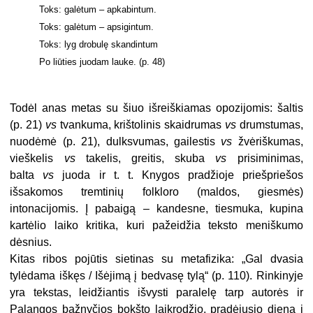
Toks: galėtum – apkabintum.
Toks: galėtum – apsigintum.
Toks: lyg drobulę skandintum
Po liūties juodam lauke. (p. 48)
Todėl anas metas su šiuo išreiškiamas opozijomis: šaltis
(p. 21)
vs
tvankuma, krištolinis skaidrumas
vs
drumstumas,
nuodėmė (p. 21), dulksvumas, gailestis
vs
žvėriškumas,
vieškelis
vs
takelis, greitis, skuba
vs
prisiminimas,
balta
vs
juoda ir t. t. Knygos pradžioje priešpriešos
išsakomos tremtinių folkloro (maldos, giesmės)
intonacijomis. Į pabaigą – kandesne, tiesmuka, kupina
kartėlio laiko kritika, kuri pažeidžia teksto meniškumo
dėsnius.
Kitas ribos pojūtis sietinas su metafizika: „Gal dvasia
tylėdama iškęs / Išėjimą į bedvasę tylą“ (p. 110). Rinkinyje
yra tekstas, leidžiantis išvysti paralelę tarp autorės ir
Palangos bažnyčios bokšto laikrodžio, pradėjusio diena į