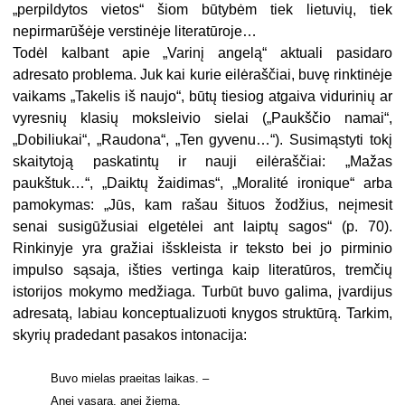
„perpildytos vietos“ šiom būtybėm tiek lietuvių, tiek
nepirmarūšėje verstinėje literatūroje…
Todėl kalbant apie „Varinį angelą“ aktuali pasidaro
adresato problema. Juk kai kurie eilėraščiai, buvę rinktinėje
vaikams „Takelis iš naujo“, būtų tiesiog atgaiva vidurinių ar
vyresnių klasių moksleivio sielai („Paukščio namai“,
„Dobiliukai“, „Raudona“, „Ten gyvenu…“). Susimąstyti tokį
skaitytoją paskatintų ir nauji eilėraščiai: „Mažas
paukštuk…“, „Daiktų žaidimas“, „Moralité ironique“ arba
pamokymas: „Jūs, kam rašau šituos žodžius, neįmesit
senai susigūžusiai elgetėlei ant laiptų sagos“ (p. 70).
Rinkinyje yra gražiai išskleista ir teksto bei jo pirminio
impulso sąsaja, išties vertinga kaip literatūros, tremčių
istorijos mokymo medžiaga. Turbūt buvo galima, įvardijus
adresatą, labiau konceptualizuoti knygos struktūrą. Tarkim,
skyrių pradedant pasakos intonacija:
Buvo mielas praeitas laikas. –
Anei vasara, anei žiema,