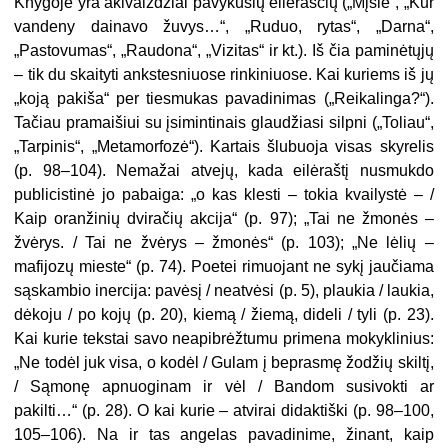
Knygoje yra akivaizdžiai pavykusių eilėraščių („Mįslė“, „Kur
vandeny dainavo žuvys…“, „Ruduo, rytas“, „Darna“,
„Pastovumas“, „Raudona“, „Vizitas“ ir kt.). Iš čia paminėtųjų
– tik du skaityti ankstesniuose rinkiniuose. Kai kuriems iš jų
„koją pakiša“ per tiesmukas pavadinimas („Reikalinga?“).
Tačiau pramaišiui su įsimintinais glaudžiasi silpni („Toliau“,
„Tarpinis“, „Metamorfozė“). Kartais šlubuoja visas skyrelis
(p. 98–104). Nemažai atvejų, kada eilėraštį nusmukdo
publicistinė jo pabaiga: „o kas klesti – tokia kvailystė – /
Kaip oranžinių dviračių akcija“ (p. 97); „Tai ne žmonės –
žvėrys. / Tai ne žvėrys – žmonės“ (p. 103); „Ne lėlių –
mafijozų mieste“ (p. 74). Poetei rimuojant ne sykį jaučiama
sąskambio inercija: pavėsį / neatvėsi (p. 5), plaukia / laukia,
dėkoju / po kojų (p. 20), kiemą / žiemą, dideli / tyli (p. 23).
Kai kurie tekstai savo neapibrėžtumu primena mokyklinius:
„Ne todėl juk visa, o kodėl / Gulam į beprasmę žodžių skiltį,
/ Sąmonę apnuoginam ir vėl / Bandom susivokti ar
pakilti…“ (p. 28). O kai kurie – atvirai didaktiški (p. 98–100,
105–106). Na ir tas angelas pavadinime, žinant, kaip