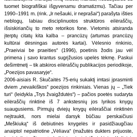
tuomet biografiškai išgyvenamu dramatizmu). Tačiau per
1990–1991 m. (rink. „Ir nešauki, ir neprašai“) parašyta išties
neblogų, labiau disciplinuotos struktūros eilėraščių,
išsiskiriančių to meto retorikos fone. Vietomis atsiranda
įterptų citatų kita kalba – prancūzų (artumas prancūzų
kultūrai dėsningas autorės kartai). Vėlesnio rinkinio,
„Praeiviai be praeities“ (1996), poetinis žodis jau vėl
primena į savo krantus sugrįžusios upelės tėkmę. Paskui
dešimtmetį – tik atskiros eilėraščių publikacijos periodikoje,
„Poezijos pavasaryje“.
2006-aisiais R. Skučaitės 75-erių sukaktį imtasi įprasminti
dviem „nevaikiškos“ poezijos rinkiniais. Vienas jų – „Tiek
turi“ (leidykla „Trys žvaigždutės“) – pačios poetės sudaryta
eilėraščių rinktinė iš 7 ankstesnių jos lyrikos knygų
suaugusiems. Pirmųjų dviejų knygų eilėraščiai rinktinėn
neįtraukti, nors mielai darsyk būčiau perskaičiusi
„Meškiuką“ iš debiutinės knygelės ir pasidžiaugčiau
anaiptol nepatriotine „Vėliava“ (mažutės dukters prijuoste,