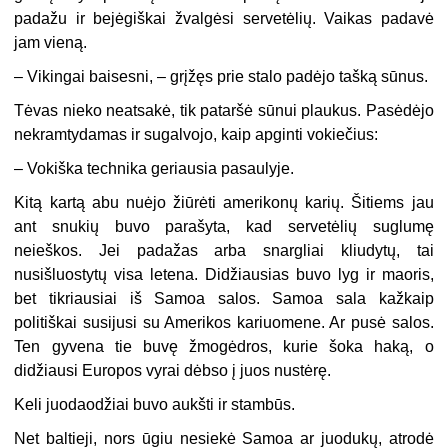
padažu ir bejėgiškai žvalgėsi servetėlių. Vaikas padavė
jam vieną.
– Vikingai baisesni, – grįžęs prie stalo padėjo tašką sūnus.
Tėvas nieko neatsakė, tik pataršė sūnui plaukus. Pasėdėjo
nekramtydamas ir sugalvojo, kaip apginti vokiečius:
– Vokiška technika geriausia pasaulyje.
Kitą kartą abu nuėjo žiūrėti amerikonų karių. Šitiems jau
ant snukių buvo parašyta, kad servetėlių suglumę
neieškos. Jei padažas arba snargliai kliudytų, tai
nusišluostytų visa letena. Didžiausias buvo lyg ir maoris,
bet tikriausiai iš Samoa salos. Samoa sala kažkaip
politiškai susijusi su Amerikos kariuomene. Ar pusė salos.
Ten gyvena tie buvę žmogėdros, kurie šoka haką, o
didžiausi Europos vyrai dėbso į juos nustėrę.
Keli juodaodžiai buvo aukšti ir stambūs.
Net baltieji, nors ūgiu nesiekė Samoa ar juodukų, atrodė