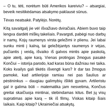
– O tu, tėti, norėtum būti Amerikos kareiviu? – atsargiai,
beveik nesitikėdamas atsakymo paklausė sūnus.
Tėvas neatsakė. Patylėjo. Norėtų.
Kitą savaitgalį jie vėl išvažiavo dviračiais. Abiem buvo taip
lengva dardėti miškų takeliais. Pavargsti, pabėgi nuo darbų
ir namų. Kojų raumenys virsta geležimi ir plienu. Jei labai
sunku minti į kalną, tai geležėjantys raumenys ir vėjas,
pučiantis į veidą, išvaiko iš galvos mintis apie paskolą,
apie ateitį, apie karą. Vienas protingas žmogus pasakė
Končiui – istorija parodo, kad karas būna dažniau nei taika.
Koks kvailys gali tikėtis išvengti karo? Ir dar tas žmogus
pamokė, kad artilerijoje ramiau nei pas šaulius ar
pėstininkus – daugiau galimybių išlikti gyvam. Artileristu
gal ir galima būti – matematika jam nesvetima, Končius
greitai skaičiuoja mintinai, stebindamas kitus. Bet jų visų
supratimas apie karą – tik iš filmų. Viskas kitaip šiais
laikais. Kaip kitaip? Ukrainiečiai atsakytų.