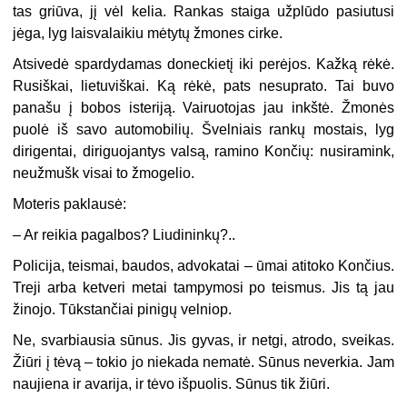
tas griūva, jį vėl kelia. Rankas staiga užplūdo pasiutusi
jėga, lyg laisvalaikiu mėtytų žmones cirke.
Atsivedė spardydamas doneckietį iki perėjos. Kažką rėkė.
Rusiškai, lietuviškai. Ką rėkė, pats nesuprato. Tai buvo
panašu į bobos isteriją. Vairuotojas jau inkštė. Žmonės
puolė iš savo automobilių. Švelniais rankų mostais, lyg
dirigentai, diriguojantys valsą, ramino Končių: nusiramink,
neužmušk visai to žmogelio.
Moteris paklausė:
– Ar reikia pagalbos? Liudininkų?..
Policija, teismai, baudos, advokatai – ūmai atitoko Končius.
Treji arba ketveri metai tampymosi po teismus. Jis tą jau
žinojo. Tūkstančiai pinigų velniop.
Ne, svarbiausia sūnus. Jis gyvas, ir netgi, atrodo, sveikas.
Žiūri į tėvą – tokio jo niekada nematė. Sūnus neverkia. Jam
naujiena ir avarija, ir tėvo išpuolis. Sūnus tik žiūri.