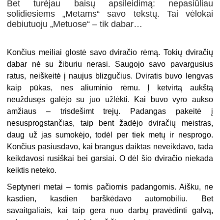
Bet turėjau baisų apsileidimą: nepasiūliau
solidiesiems „Metams“ savo tekstų. Tai vėlokai
debiutuoju „Metuose“ – tik dabar…
Končius meiliai glostė savo dviračio rėmą. Tokių dviračių
dabar nė su žiburiu nerasi. Saugojo savo pavargusius
ratus, neiškeitė į naujus blizgučius. Dviratis buvo lengvas
kaip pūkas, nes aliuminio rėmu. Į ketvirtą aukštą
neuždusęs galėjo su juo užlėkti. Kai buvo vyro aukso
amžiaus – trisdešimt trejų. Padangas pakeitė į
nesusprogstančias, taip bent žadėjo dviračių meistras,
daug už jas sumokėjo, todėl per tiek metų ir nesprogo.
Končius pasiusdavo, kai brangus daiktas neveikdavo, tada
keikdavosi rusiškai bei garsiai. O dėl šio dviračio niekada
keiktis neteko.
Septyneri metai – tomis pačiomis padangomis. Aišku, ne
kasdien, kasdien barškėdavo automobiliu. Bet
savaitgaliais, kai taip gera nuo darbų pravėdinti galvą,