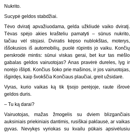
Nukrito.
Sucypė geldos stabdžiai.
Tėvo dviratį apvažiuodama, gelda užkliudė vaiko dviratį.
Tėvas spėjo akies krašteliu pamatyti – sūnus nukrito,
tačiau vėl stojasi. Dviratis kėpso nublokštas, moterys,
iššokusios iš automobilių, puolė rūpintis jo vaiku. Končių
perskrodė mintis: sūnui viskas gerai, bet kur tas mėšlo
gabalas geldos vairuotojas? Anas pravėrė dureles, lyg ir
norėjo išlipti. Končius šoko prie mašinos, ir jos vairuotojas,
išgirdęs, kaip švokščia Končiaus plaučiai, greit užsidarė.
Vyras, kurio vaikas ką tik tįsojo perėjoje, raute išrovė
geldos duris.
– Tu ką darai?
Vairuotojas, mažas žmogelis su dviem blizgančiais
auksiniais priekiniais dantimis, rusiškai paklausė, ar vaikas
gyvas. Nevykęs vyriokas su kvailu pūkais apsivėlusiu