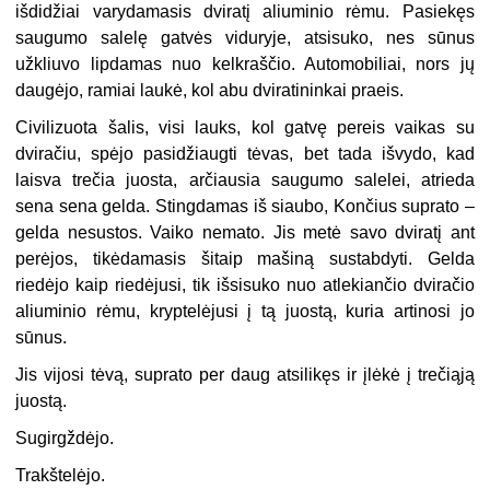
išdidžiai varydamasis dviratį aliuminio rėmu. Pasiekęs
saugumo salelę gatvės viduryje, atsisuko, nes sūnus
užkliuvo lipdamas nuo kelkraščio. Automobiliai, nors jų
daugėjo, ramiai laukė, kol abu dviratininkai praeis.
Civilizuota šalis, visi lauks, kol gatvę pereis vaikas su
dviračiu, spėjo pasidžiaugti tėvas, bet tada išvydo, kad
laisva trečia juosta, arčiausia saugumo salelei, atrieda
sena sena gelda. Stingdamas iš siaubo, Končius suprato –
gelda nesustos. Vaiko nemato. Jis metė savo dviratį ant
perėjos, tikėdamasis šitaip mašiną sustabdyti. Gelda
riedėjo kaip riedėjusi, tik išsisuko nuo atlekiančio dviračio
aliuminio rėmu, kryptelėjusi į tą juostą, kuria artinosi jo
sūnus.
Jis vijosi tėvą, suprato per daug atsilikęs ir įlėkė į trečiąją
juostą.
Sugirgždėjo.
Trakštelėjo.