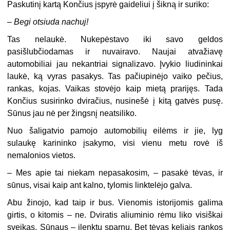
Paskutinį kartą Končius įspyrė gaideliui į šikną ir suriko:
– Begi otsiuda nachuj!
Tas nelaukė. Nukepėstavo iki savo geldos
pasišlubčiodamas ir nuvairavo. Naujai atvažiavę
automobiliai jau nekantriai signalizavo. Įvykio liudininkai
laukė, ką vyras pasakys. Tas pačiupinėjo vaiko pečius,
rankas, kojas. Vaikas stovėjo kaip mietą prarijęs. Tada
Končius susirinko dviračius, nusinešė į kitą gatvės pusę.
Sūnus jau nė per žingsnį neatsiliko.
Nuo šaligatvio pamojo automobilių eilėms ir jie, lyg
sulaukę karininko įsakymo, visi vienu metu rovė iš
nemalonios vietos.
– Mes apie tai niekam nepasakosim, – pasakė tėvas, ir
sūnus, visai kaip ant kalno, tylomis linktelėjo galva.
Abu žinojo, kad taip ir bus. Vienomis istorijomis galima
girtis, o kitomis – ne. Dviratis aliuminio rėmu liko visiškai
sveikas. Sūnaus – įlenktu sparnu. Bet tėvas keliais rankos