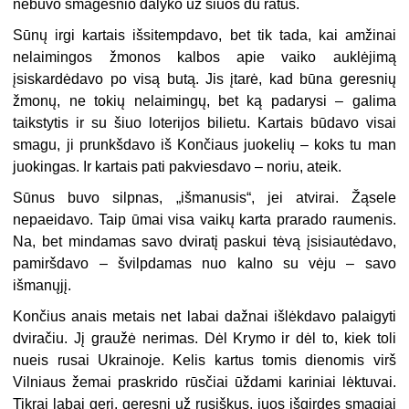
nebuvo smagesnio dalyko už šiuos du ratus.
Sūnų irgi kartais išsitempdavo, bet tik tada, kai amžinai
nelaimingos žmonos kalbos apie vaiko auklėjimą
įsiskardėdavo po visą butą. Jis įtarė, kad būna geresnių
žmonų, ne tokių nelaimingų, bet ką padarysi – galima
taikstytis ir su šiuo loterijos bilietu. Kartais būdavo visai
smagu, ji prunkšdavo iš Končiaus juokelių – koks tu man
juokingas. Ir kartais pati pakviesdavo – noriu, ateik.
Sūnus buvo silpnas, „išmanusis“, jei atvirai. Žąsele
nepaeidavo. Taip ūmai visa vaikų karta prarado raumenis.
Na, bet mindamas savo dviratį paskui tėvą įsisiautėdavo,
pamiršdavo – švilpdamas nuo kalno su vėju – savo
išmanųjį.
Končius anais metais net labai dažnai išlėkdavo palaigyti
dviračiu. Jį graužė nerimas. Dėl Krymo ir dėl to, kiek toli
nueis rusai Ukrainoje. Kelis kartus tomis dienomis virš
Vilniaus žemai praskrido rūsčiai ūždami kariniai lėktuvai.
Tikrai labai geri, geresni už rusiškus, juos išgirdęs smagiai