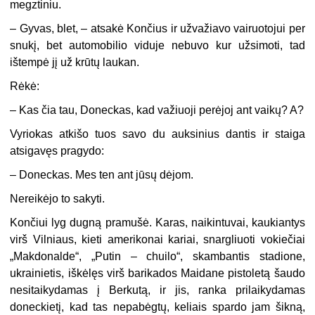
megztiniu.
– Gyvas, blet, – atsakė Končius ir užvažiavo vairuotojui per
snukį, bet automobilio viduje nebuvo kur užsimoti, tad
ištempė jį už krūtų laukan.
Rėkė:
– Kas čia tau, Doneckas, kad važiuoji perėjoj ant vaikų? A?
Vyriokas atkišo tuos savo du auksinius dantis ir staiga
atsigavęs pragydo:
– Doneckas. Mes ten ant jūsų dėjom.
Nereikėjo to sakyti.
Končiui lyg dugną pramušė. Karas, naikintuvai, kaukiantys
virš Vilniaus, kieti amerikonai kariai, snargliuoti vokiečiai
„Makdonalde“, „Putin – chuilo“, skambantis stadione,
ukrainietis, iškėlęs virš barikados Maidane pistoletą šaudo
nesitaikydamas į Berkutą, ir jis, ranka prilaikydamas
doneckietį, kad tas nepabėgtų, keliais spardo jam šikną,