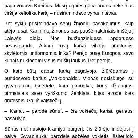
pagalvodavo Končius. Mūsų ugnies galia anuos bekelnius
viršija keliolika kartų – nusiramindavo vyras ir tėvas.
Bet sykiu prisimindavo senų žmonių pasakojimus, kaip
atėjo rusai. Karininkų žmonos pasipuošė naktiniais ir išėjo į
Laisvės alėją. Nes buržuaziniuose apdaruose
nesusigaudė. Alkani rusų kariai vilkėjo prastomis,
skylėtomis uniformomis. Ir ką? Perėjo pusę Europos, savo
kūnais nuklodami visus mūšių laukus. Bet perėjo.
O kaip būtų dabar, kartą pagalvojo, žiūrėdamas į
bundesvero karius „Makdonalde“. Vienas nesiskutęs, su
gyvaplaukių barzdele, kaip paauglys, kuris džiaugiasi
pirmaisiais savo vyriškumo ženklais, kitas atrodė kiek
drūtesnis. Gal iš valstiečių.
– Kariai, – parodė sūnui, – čia vokiečių kariai, geriausi
pasaulyje.
Sūnus net nustojo kramtyti burgerį. Jis žiūrėjo ir dėjosi į
galvą. Gyvaplaukių barzdele apžėlęs vokietis išsiterliojo