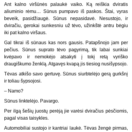
Ant kalno viršūnės palaukė vaiko. Ką reiškia dviratis
aliuminio rėmu… Sūnus pumpavo iš paskos. Štai, vyras
beveik, pasidžiaugė. Sūnus nepasidavė. Nesustojo, ir
dviračiu, gerokai sunkesniu už tėvo, užinkštė antru bėgiu
iki pat kalno viršaus.
Gal tikrai iš sūnaus kas nors gausis. Patapšnojo jam per
pečius. Sūnus suprato tėvo pagyrimą, tik labai sunkiai
kvėpavo ir nemokėjo atsakyti į tokį retą vyriško
draugiškumo ženklą. Atgavęs kvapą jis tiesiog nusišypsojo.
Tėvas atkišo savo gertuvę. Sūnus siurbtelėjo gerą gurkšnį
ir toliau šypsojosi.
– Namo?
Sūnus linktelėjo. Pavargo.
Per ilgą šešių juostų perėją jie varėsi dviračius pėsčiomis,
pagal visas taisykles.
Automobiliai sustojo ir kantriai laukė. Tėvas žengė pirmas,