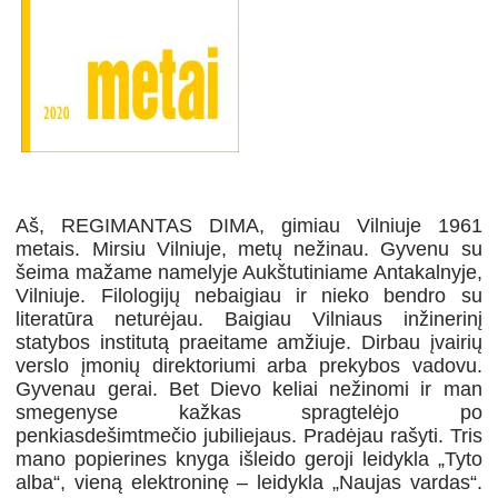
Aš, REGIMANTAS DIMA, gimiau Vilniuje 1961
metais. Mirsiu Vilniuje, metų nežinau. Gyvenu su
šeima mažame namelyje Aukštutiniame Antakalnyje,
Vilniuje. Filologijų nebaigiau ir nieko bendro su
literatūra neturėjau. Baigiau Vilniaus inžinerinį
statybos institutą praeitame amžiuje. Dirbau įvairių
verslo įmonių direktoriumi arba prekybos vadovu.
Gyvenau gerai. Bet Dievo keliai nežinomi ir man
smegenyse kažkas spragtelėjo po
penkiasdešimtmečio jubiliejaus. Pradėjau rašyti. Tris
mano popierines knyga išleido geroji leidykla „Tyto
alba“, vieną elektroninę – leidykla „Naujas vardas“.