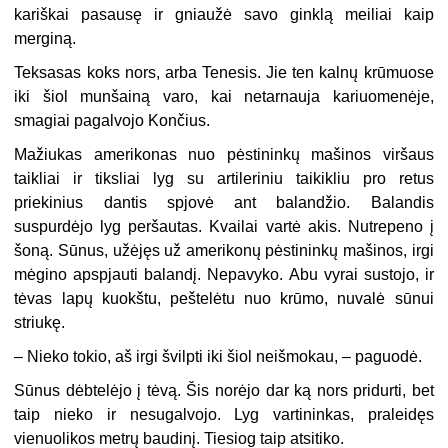
kariškai pasausę ir gniaužė savo ginklą meiliai kaip
merginą.
Teksasas koks nors, arba Tenesis. Jie ten kalnų krūmuose
iki šiol munšainą varo, kai netarnauja kariuomenėje,
smagiai pagalvojo Končius.
Mažiukas amerikonas nuo pėstininkų mašinos viršaus
taikliai ir tiksliai lyg su artileriniu taikikliu pro retus
priekinius dantis spjovė ant balandžio. Balandis
suspurdėjo lyg peršautas. Kvailai vartė akis. Nutrepeno į
šoną. Sūnus, užėjęs už amerikonų pėstininkų mašinos, irgi
mėgino apspjauti balandį. Nepavyko. Abu vyrai sustojo, ir
tėvas lapų kuokštu, peštelėtu nuo krūmo, nuvalė sūnui
striukę.
– Nieko tokio, aš irgi švilpti iki šiol neišmokau, – paguodė.
Sūnus dėbtelėjo į tėvą. Šis norėjo dar ką nors pridurti, bet
taip nieko ir nesugalvojo. Lyg vartininkas, praleidęs
vienuolikos metrų baudinį. Tiesiog taip atsitiko.