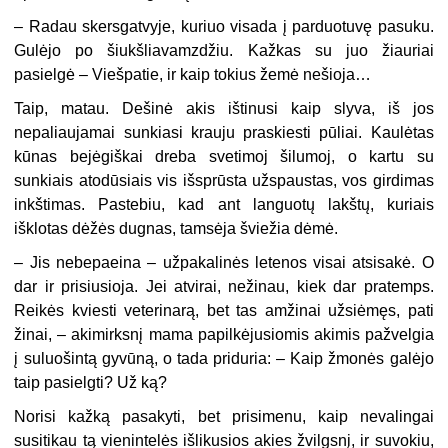
–
Radau skersgatvyje, kuriuo visada į parduotuvę pasuku.
Gulėjo po šiukšliavamzdžiu. Kažkas su juo žiauriai
pasielgė – Viešpatie, ir kaip tokius žemė nešioja…
Taip, matau. Dešinė akis ištinusi kaip slyva, iš jos
nepaliaujamai sunkiasi krauju praskiesti pūliai. Kaulėtas
kūnas bejėgiškai dreba svetimoj šilumoj, o kartu su
sunkiais atodūsiais vis išsprūsta užspaustas, vos girdimas
inkštimas. Pastebiu, kad ant languotų lakštų, kuriais
išklotas dėžės dugnas, tamsėja šviežia dėmė.
–
Jis nebepaeina – užpakalinės letenos visai atsisakė. O
dar ir prisiusioja. Jei atvirai, nežinau, kiek dar pratemps.
Reikės kviesti veterinarą, bet tas amžinai užsiėmęs, pati
žinai, – akimirksnį mama papilkėjusiomis akimis pažvelgia
į suluošintą gyvūną, o tada priduria: – Kaip žmonės galėjo
taip pasielgti? Už ką?
Norisi kažką pasakyti, bet prisimenu, kaip nevalingai
susitikau tą vienintelės išlikusios akies žvilgsnį, ir suvokiu,