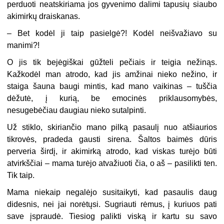
perduoti neatskiriama jos gyvenimo dalimi tapusių siaubo
akimirkų draiskanas.
–
Bet kodėl ji taip pasielgė?! Kodėl neišvažiavo su
manimi?!
O jis tik bejėgiškai gūžteli pečiais ir teigia nežinąs.
Kažkodėl man atrodo, kad jis amžinai nieko nežino, ir
staiga šauna baugi mintis, kad mano vaikinas – tuščia
dėžutė, į kurią, be emocinės priklausomybės,
nesugebėčiau daugiau nieko sutalpinti.
Už stiklo, skiriančio mano pilką pasaulį nuo atšiaurios
tikrovės, pradeda gausti sirena. Šaltos baimės dūris
perveria širdį, ir akimirką atrodo, kad viskas turėjo būti
atvirkščiai – mama turėjo atvažiuoti čia, o aš – pasilikti ten.
Tik taip.
Mama niekaip negalėjo susitaikyti, kad pasaulis daug
didesnis, nei jai norėtųsi. Sugriauti rėmus, į kuriuos pati
save įspraudė. Tiesiog palikti viską ir kartu su savo