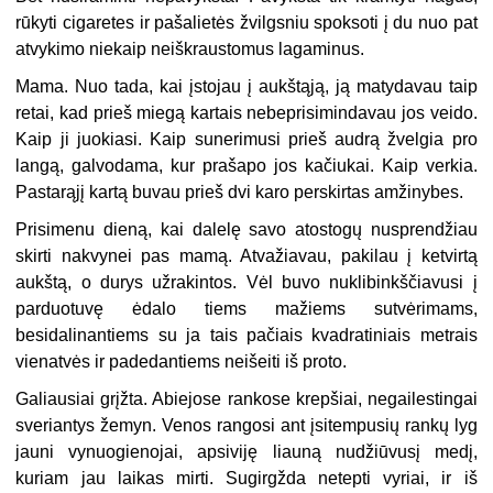
rūkyti cigaretes ir pašalietės žvilgsniu spoksoti į du nuo pat
atvykimo niekaip neiškraustomus lagaminus.
Mama. Nuo tada, kai įstojau į aukštąją, ją matydavau taip
retai, kad prieš miegą kartais nebeprisimindavau jos veido.
Kaip ji juokiasi. Kaip sunerimusi prieš audrą žvelgia pro
langą, galvodama, kur prašapo jos kačiukai. Kaip verkia.
Pastarąjį kartą buvau prieš dvi karo perskirtas amžinybes.
Prisimenu dieną, kai dalelę savo atostogų nusprendžiau
skirti nakvynei pas mamą. Atvažiavau, pakilau į ketvirtą
aukštą, o durys užrakintos. Vėl buvo nuklibinkščiavusi į
parduotuvę ėdalo tiems mažiems sutvėrimams,
besidalinantiems su ja tais pačiais kvadratiniais metrais
vienatvės ir padedantiems neišeiti iš proto.
Galiausiai grįžta. Abiejose rankose krepšiai, negailestingai
sveriantys žemyn. Venos rangosi ant įsitempusių rankų lyg
jauni vynuogienojai, apsiviję liauną nudžiūvusį medį,
kuriam jau laikas mirti. Sugirgžda netepti vyriai, ir iš