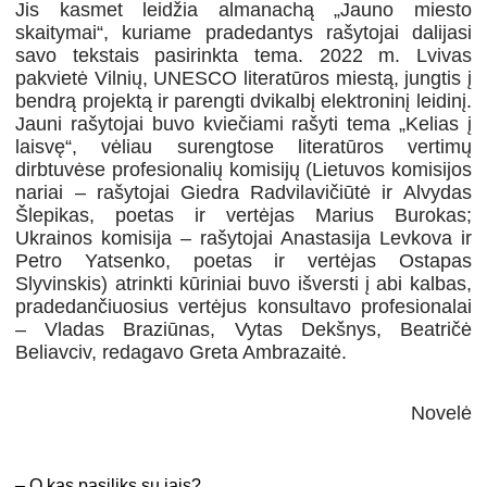
Jis kasmet leidžia almanachą „Jauno miesto
skaitymai“, kuriame pradedantys rašytojai dalijasi
savo tekstais pasirinkta tema. 2022 m. Lvivas
pakvietė Vilnių, UNESCO literatūros miestą, jungtis į
bendrą projektą ir parengti dvikalbį elektroninį leidinį.
Jauni rašytojai buvo kviečiami rašyti tema „Kelias į
laisvę“, vėliau surengtose literatūros vertimų
dirbtuvėse profesionalių komisijų (Lietuvos komisijos
nariai – rašytojai Giedra Radvilavičiūtė ir Alvydas
Šlepikas, poetas ir vertėjas Marius Burokas;
Ukrainos komisija – rašytojai Anastasija Levkova ir
Petro Yatsenko, poetas ir vertėjas Ostapas
Slyvinskis) atrinkti kūriniai buvo išversti į abi kalbas,
pradedančiuosius vertėjus konsultavo profesionalai
– Vladas Braziūnas, Vytas Dekšnys, Beatričė
Beliavciv, redagavo Greta Ambrazaitė.
Novelė
–
O kas pasiliks su jais?