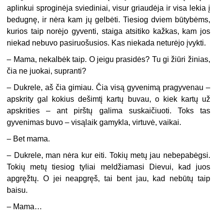
aplinkui sproginėja sviediniai, visur griaudėja ir visa lekia į
bedugnę, ir nėra kam jų gelbėti. Tiesiog dviem būtybėms,
kurios taip norėjo gyventi, staiga atsitiko kažkas, kam jos
niekad nebuvo pasiruošusios. Kas niekada neturėjo įvykti.
–
Mama, nekalbėk taip. O jeigu prasidės? Tu gi žiūri žinias,
čia ne juokai, supranti?
–
Dukrele, aš čia gimiau. Čia visą gyvenimą pragyvenau –
apskrity gal kokius dešimtį kartų buvau, o kiek kartų už
apskrities – ant pirštų galima suskaičiuoti. Toks tas
gyvenimas buvo – visąlaik gamykla, virtuvė, vaikai.
–
Bet mama.
–
Dukrele, man nėra kur eiti. Tokių metų jau nebepabėgsi.
Tokių metų tiesiog tyliai meldžiamasi Dievui, kad juos
apgręžtų. O jei neapgręš, tai bent jau, kad nebūtų taip
baisu.
–
Mama…