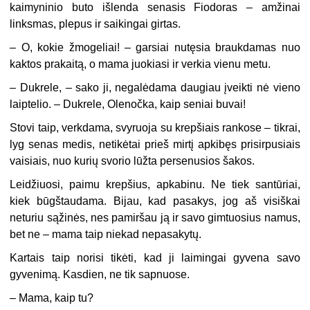
kaimyninio buto išlenda senasis Fiodoras – amžinai
linksmas, plepus ir saikingai girtas.
–
O, kokie žmogeliai! – garsiai nutęsia braukdamas nuo
kaktos prakaitą, o mama juokiasi ir verkia vienu metu.
–
Dukrele, – sako ji, negalėdama daugiau įveikti nė vieno
laiptelio. – Dukrele, Olenočka, kaip seniai buvai!
Stovi taip, verkdama, svyruoja su krepšiais rankose – tikrai,
lyg senas medis, netikėtai prieš mirtį apkibęs prisirpusiais
vaisiais, nuo kurių svorio lūžta persenusios šakos.
Leidžiuosi, paimu krepšius, apkabinu. Ne tiek santūriai,
kiek būgštaudama. Bijau, kad pasakys, jog aš visiškai
neturiu sąžinės, nes pamiršau ją ir savo gimtuosius namus,
bet ne – mama taip niekad nepasakytų.
Kartais taip norisi tikėti, kad ji laimingai gyvena savo
gyvenimą. Kasdien, ne tik sapnuose.
–
Mama, kaip tu?