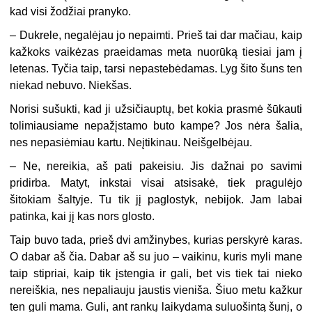
kad visi žodžiai pranyko.
–
Dukrele, negalėjau jo nepaimti. Prieš tai dar mačiau, kaip
kažkoks vaikėzas praeidamas meta nuorūką tiesiai jam į
letenas. Tyčia taip, tarsi nepastebėdamas. Lyg šito šuns ten
niekad nebuvo. Niekšas.
Norisi sušukti, kad ji užsičiauptų, bet kokia prasmė šūkauti
tolimiausiame nepažįstamo buto kampe? Jos nėra šalia,
nes nepasiėmiau kartu. Neįtikinau. Neišgelbėjau.
–
Ne, nereikia, aš pati pakeisiu. Jis dažnai po savimi
pridirba. Matyt, inkstai visai atsisakė, tiek pragulėjo
šitokiam šaltyje. Tu tik jį paglostyk, nebijok. Jam labai
patinka, kai jį kas nors glosto.
Taip buvo tada, prieš dvi amžinybes, kurias perskyrė karas.
O dabar aš čia. Dabar aš su juo – vaikinu, kuris myli mane
taip stipriai, kaip tik įstengia ir gali, bet vis tiek tai nieko
nereiškia, nes nepaliauju jaustis vieniša. Šiuo metu kažkur
ten guli mama. Guli, ant rankų laikydama suluošintą šunį, o