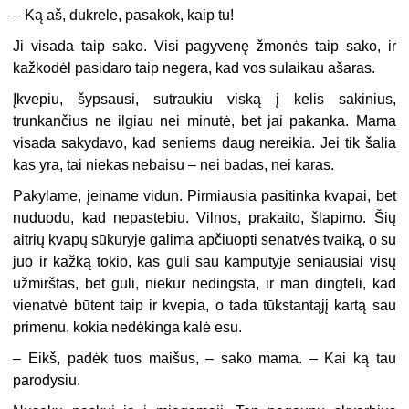
–
Ką aš, dukrele, pasakok, kaip tu!
Ji visada taip sako. Visi pagyvenę žmonės taip sako, ir
kažkodėl pasidaro taip negera, kad vos sulaikau ašaras.
Įkvepiu, šypsausi, sutraukiu viską į kelis sakinius,
trunkančius ne ilgiau nei minutė, bet jai pakanka. Mama
visada sakydavo, kad seniems daug nereikia. Jei tik šalia
kas yra, tai niekas nebaisu – nei badas, nei karas.
Pakylame, įeiname vidun. Pirmiausia pasitinka kvapai, bet
nuduodu, kad nepastebiu. Vilnos, prakaito, šlapimo. Šių
aitrių kvapų sūkuryje galima apčiuopti senatvės tvaiką, o su
juo ir kažką tokio, kas guli sau kamputyje seniausiai visų
užmirštas, bet guli, niekur nedingsta, ir man dingteli, kad
vienatvė būtent taip ir kvepia, o tada tūkstantąjį kartą sau
primenu, kokia nedėkinga kalė esu.
–
Eikš, padėk tuos maišus, – sako mama. – Kai ką tau
parodysiu.