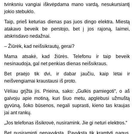
tvinksniu vangiai iškvėpdama mano vardą, nesukursiantį
jokio stebuklo.
Taip, prieš keturias dienas pas juos dingo elektra. Miestą
atakavo beveik be perstojo, bet į jos rajoną, laimei,
atskrisdavo nedažnai.
–
Žiūrėk, kad neišsikrautų, gerai?
Mama atsakė, kad žiūrės. Telefonu ir taip beveik
nesinaudoja, gal net penkias dienas neišsikraus.
Bet praėjo tik dvi, ir dabar jaučiu, kaip lėtai ir
neišvengiamai kraustausi iš proto.
Vėliau grįžta jis. Prieina, sako: „Gulkis pamiegoti“, o aš
galvoju apie motiną, kuri šiuo metu, apglėbusi užmuštą
gyvūną, šoko būsenos, negali suprasti, kieno tas kraujas
jai ant rankų.
„
Jos telefonas išsikrovė, nusiramink. Jie gi neturi elektros.“
Bet nusiraminti nepavyksta. Pavyksta tik kramtyti nagus,