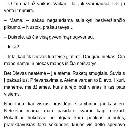
–
O taip pat už vaikus. Vaikai – tai juk svarbiausia. Dėl jų
verta ir numirti.
–
Mama, – sakau negalėdama sulaikyti besiveržiančio
piktumo. – Nustok, prašau tavęs…
–
Dukrele, aš čia visą gyvenimą nugyvenau.
–
Ir ką?
–
Ir tą, kad tik Dievas turi teisę jį atimti. Daugiau niekas. Čia
mano namai, ir niekas manęs iš čia neišvarys.
Bet Dievas neatėmė – jie atėmė. Raketų smūgiais. Šūviais
į pakaušius. Prievartavimais. Atėmė vardan to Dievo, į kurį,
manėme, meldžiamės, kuris turėjo būti vienas ir tas pats
visiems.
Nuo tada, kai viskas prasidėjo, skambinau jai kasdien.
Netikėtai mama man pasidarė svarbi kaip niekad.
Pokalbiai trukdavo ne ilgiau kaip penkias minutes,
pralėkdavusias tarsi sekundės, kurios vis dėlto spėdavo