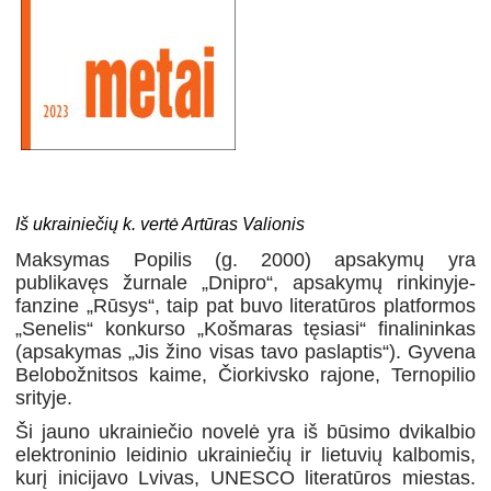
Iš ukrainiečių k. vertė Artūras Valionis
Maksymas Popilis (g. 2000) apsakymų yra
publikavęs žurnale „Dnipro“, apsakymų rinkinyje-
fanzine „Rūsys“, taip pat buvo literatūros platformos
„Senelis“ konkurso „Košmaras tęsiasi“ finalininkas
(apsakymas „Jis žino visas tavo paslaptis“). Gyvena
Belobožnitsos kaime, Čiorkivsko rajone, Ternopilio
srityje.
Ši
jaun
o
ukrainieči
o
novelė yra iš būsimo dvikalbio
elektroninio leidinio ukrainiečių ir lietuvių kalbomis,
kurį inicijavo Lvivas, UNESCO literatūros miestas.