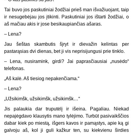
Tai buvo jos paskutiniai žodžiai prieš man išvažiuojant, taip
ir nesugebėjau jos įtikinti. Paskutiniai jos ištarti žodžiai, o
aš mačiau akis ir jose besikaupiančias ašaras.
–
Lena?
Jau šeštas skambutis šįryt ir dievažin kelintas per
pastarąsias dvi dienas, bet ji vis neprisijungusi prie tinklo.
–
Lena, nusiramink, girdi? Jai paprasčiausiai „nusėdo“
telefonas.
„Aš kalė. Aš tiesiog nepakenčiama.“
–
Lena?
„
Užsikimšk, užsikimšk, užsikimšk…“
Jis palaukia dar truputėlį ir išeina. Pagaliau. Niekad
nepajėgdavo klausytis mano tylėjimo. Turbūt pasivaikščios
dabar kiek po miestą, išgers kavos ir pamąstys, apie ką gi
galvoju aš, kol ji guli kažkur ten, su kiekvienu širdies