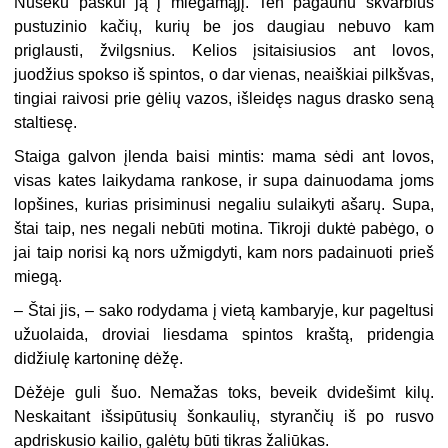
Nuseku paskui ją į miegamąjį. Ten pagaunu skvarbius
pustuzinio kačių, kurių be jos daugiau nebuvo kam
priglausti, žvilgsnius. Kelios įsitaisiusios ant lovos,
juodžius spokso iš spintos, o dar vienas, neaiškiai pilkšvas,
tingiai raivosi prie gėlių vazos, išleidęs nagus drasko seną
staltiesę.
Staiga galvon įlenda baisi mintis: mama sėdi ant lovos,
visas kates laikydama rankose, ir supa dainuodama joms
lopšines, kurias prisiminusi negaliu sulaikyti ašarų. Supa,
štai taip, nes negali nebūti motina. Tikroji duktė pabėgo, o
jai taip norisi ką nors užmigdyti, kam nors padainuoti prieš
miegą.
–
Štai jis, – sako rodydama į vietą kambaryje, kur pageltusi
užuolaida, droviai liesdama spintos kraštą, pridengia
didžiulę kartoninę dėžę.
Dėžėje guli šuo. Nemažas toks, beveik dvidešimt kilų.
Neskaitant išsipūtusių šonkaulių, styrančių iš po rusvo
apdriskusio kailio, galėtų būti tikras žaliūkas.