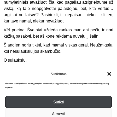
numylėtiniais atvažiuoti čia, kad pagaliau atsigriebtume už
viską, ką taip neapgalvotai palaidojau, bet, kita vertus…
argi tai ne laisvė? Pasirinkti, ir, nepaisant nieko, likti ten,
kur tavo namai, niekur nevažiuoti.
Vėl prieina. Švelniai uždeda rankas man ant pečių ir nori
kažką pasakyti, bet aš kone rėkdama nuveju jį šalin.
Šiandien noriu tikėti, kad mamai viskas gerai. Neužmigsiu,
kol nesulauksiu jos skambučio.
O sulauksiu.
Sutikimas
Siekdami teikti geriausią patirtį, įrenginio informacijai saugoti ir (arba) pasiekti naudojame tokias technologijas kaip
slapukus.
Sutikti
Apie mus
Redakcija
Prenumerata
Atmesti