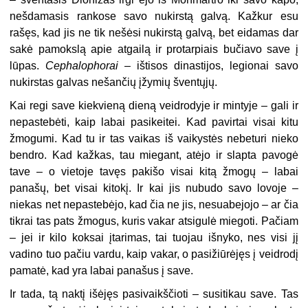
nešdamasis rankose savo nukirstą galvą. Kažkur esu
rašęs, kad jis ne tik nešėsi nukirstą galvą, bet eidamas dar
sakė pamokslą apie atgailą ir protarpiais bučiavo save į
lūpas.
Cephalophorai
– ištisos dinastijos, legionai savo
nukirstas galvas nešančių įžymių šventųjų.
Kai regi save kiekvieną dieną veidrodyje ir mintyje – gali ir
nepastebėti, kaip labai pasikeitei. Kad pavirtai visai kitu
žmogumi. Kad tu ir tas vaikas iš vaikystės nebeturi nieko
bendro. Kad kažkas, tau miegant, atėjo ir slapta pavogė
tave – o vietoje tavęs pakišo visai kitą žmogų – labai
panašų, bet visai kitokį. Ir kai jis nubudo savo lovoje –
niekas net nepastebėjo, kad čia ne jis, nesuabejojo – ar čia
tikrai tas pats žmogus, kuris vakar atsigulė miegoti. Pačiam
– jei ir kilo koksai įtarimas, tai tuojau išnyko, nes visi jį
vadino tuo pačiu vardu, kaip vakar, o pasižiūrėjęs į veidrodį
pamatė, kad yra labai panašus į save.
Ir tada, tą naktį išėjęs pasivaikščioti – susitikau save. Tas