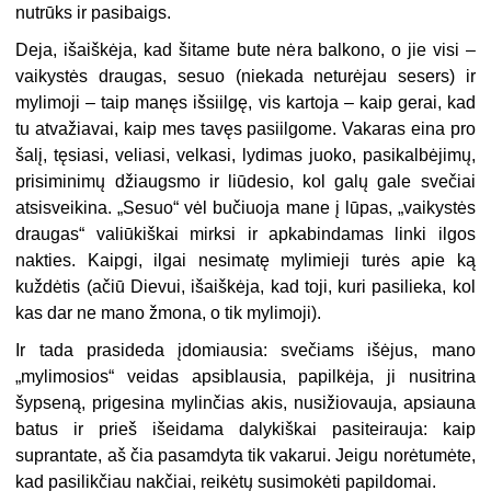
nutrūks ir pasibaigs.
Deja, išaiškėja, kad šitame bute nėra balkono, o jie visi –
vaikystės draugas, sesuo (niekada neturėjau sesers) ir
mylimoji – taip manęs išsiilgę, vis kartoja – kaip gerai, kad
tu atvažiavai, kaip mes tavęs pasiilgome. Vakaras eina pro
šalį, tęsiasi, veliasi, velkasi, lydimas juoko, pasikalbėjimų,
prisiminimų džiaugsmo ir liūdesio, kol galų gale svečiai
atsisveikina. „Sesuo“ vėl bučiuoja mane į lūpas, „vaikystės
draugas“ valiūkiškai mirksi ir apkabindamas linki ilgos
nakties. Kaipgi, ilgai nesimatę mylimieji turės apie ką
kuždėtis (ačiū Dievui, išaiškėja, kad toji, kuri pasilieka, kol
kas dar ne mano žmona, o tik mylimoji).
Ir tada prasideda įdomiausia: svečiams išėjus, mano
„mylimosios“ veidas apsiblausia, papilkėja, ji nusitrina
šypseną, prigesina mylinčias akis, nusižiovauja, apsiauna
batus ir prieš išeidama dalykiškai pasiteirauja: kaip
suprantate, aš čia pasamdyta tik vakarui. Jeigu norėtumėte,
kad pasilikčiau nakčiai, reikėtų susimokėti papildomai.