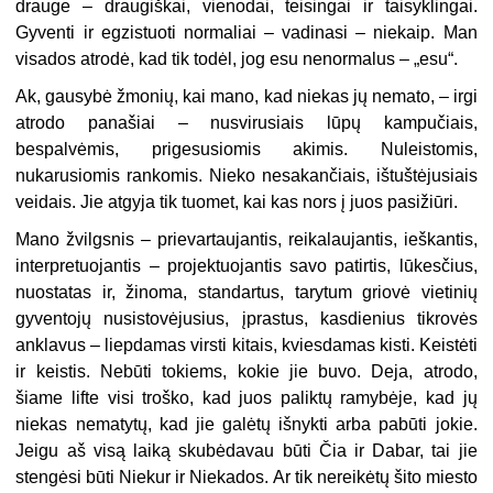
drauge – draugiškai, vienodai, teisingai ir taisyklingai.
Gyventi ir egzistuoti normaliai – vadinasi – niekaip. Man
visados atrodė, kad tik todėl, jog esu nenormalus – „esu“.
Ak, gausybė žmonių, kai mano, kad niekas jų nemato, – irgi
atrodo panašiai – nusvirusiais lūpų kampučiais,
bespalvėmis, prigesusiomis akimis. Nuleistomis,
nukarusiomis rankomis. Nieko nesakančiais, ištuštėjusiais
veidais. Jie atgyja tik tuomet, kai kas nors į juos pasižiūri.
Mano žvilgsnis – prievartaujantis, reikalaujantis, ieškantis,
interpretuojantis – projektuojantis savo patirtis, lūkesčius,
nuostatas ir, žinoma, standartus, tarytum griovė vietinių
gyventojų nusistovėjusius, įprastus, kasdienius tikrovės
anklavus – liepdamas virsti kitais, kviesdamas kisti. Keistėti
ir keistis. Nebūti tokiems, kokie jie buvo. Deja, atrodo,
šiame lifte visi troško, kad juos paliktų ramybėje, kad jų
niekas nematytų, kad jie galėtų išnykti arba pabūti jokie.
Jeigu aš visą laiką skubėdavau būti Čia ir Dabar, tai jie
stengėsi būti Niekur ir Niekados. Ar tik nereikėtų šito miesto