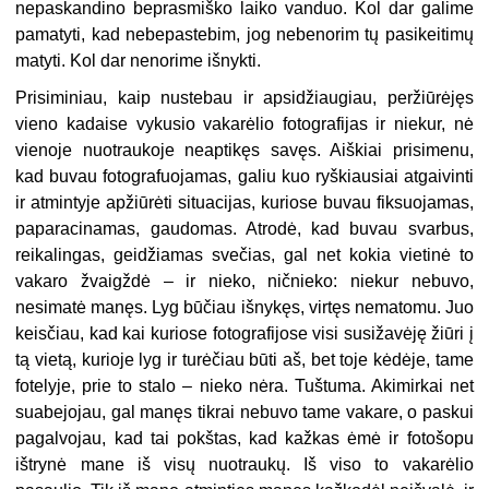
nepaskandino beprasmiško laiko vanduo. Kol dar galime
pamatyti, kad nebepastebim, jog nebenorim tų pasikeitimų
matyti. Kol dar nenorime išnykti.
Prisiminiau, kaip nustebau ir apsidžiaugiau, peržiūrėjęs
vieno kadaise vykusio vakarėlio fotografijas ir niekur, nė
vienoje nuotraukoje neaptikęs savęs. Aiškiai prisimenu,
kad buvau fotografuojamas, galiu kuo ryškiausiai atgaivinti
ir atmintyje apžiūrėti situacijas, kuriose buvau fiksuojamas,
paparacinamas, gaudomas. Atrodė, kad buvau svarbus,
reikalingas, geidžiamas svečias, gal net kokia vietinė to
vakaro žvaigždė – ir nieko, ničnieko: niekur nebuvo,
nesimatė manęs. Lyg būčiau išnykęs, virtęs nematomu. Juo
keisčiau, kad kai kuriose fotografijose visi susižavėję žiūri į
tą vietą, kurioje lyg ir turėčiau būti aš, bet toje kėdėje, tame
fotelyje, prie to stalo – nieko nėra. Tuštuma. Akimirkai net
suabejojau, gal manęs tikrai nebuvo tame vakare, o paskui
pagalvojau, kad tai pokštas, kad kažkas ėmė ir fotošopu
ištrynė mane iš visų nuotraukų. Iš viso to vakarėlio