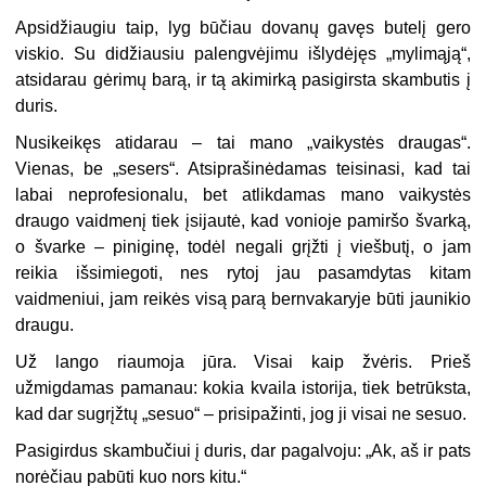
Apsidžiaugiu taip, lyg būčiau dovanų gavęs butelį gero
viskio. Su didžiausiu palengvėjimu išlydėjęs „mylimąją“,
atsidarau gėrimų barą, ir tą akimirką pasigirsta skambutis į
duris.
Nusikeikęs atidarau – tai mano „vaikystės draugas“.
Vienas, be „sesers“. Atsiprašinėdamas teisinasi, kad tai
labai neprofesionalu, bet atlikdamas mano vaikystės
draugo vaidmenį tiek įsijautė, kad vonioje pamiršo švarką,
o švarke – piniginę, todėl negali grįžti į viešbutį, o jam
reikia išsimiegoti, nes rytoj jau pasamdytas kitam
vaidmeniui, jam reikės visą parą bernvakaryje būti jaunikio
draugu.
Už lango riaumoja jūra. Visai kaip žvėris. Prieš
užmigdamas pamanau: kokia kvaila istorija, tiek betrūksta,
kad dar sugrįžtų „sesuo“ – prisipažinti, jog ji visai ne sesuo.
Pasigirdus skambučiui į duris, dar pagalvoju: „Ak, aš ir pats
norėčiau pabūti kuo nors kitu.“