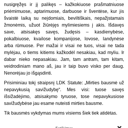
nusigręžęs ir jį palikęs – kažkokiuose prašmatniuose
priėmimuose, aptarimuose, darbuose ir šventėse, kur jis
švaistė laiką su neįdomiais, beviltiškais, nepažįstamais
žmonėmis, užuot žiūrėjęs mylimiesiems į akis. Išdavęs
save, atsisakęs savęs, žudęsis – kasdienybėse,
pokalbiuose, kvailose kompanijose, lovose, landynėse
arba rūmuose. Per mažai ir visai ne tuos, visai ne tada
mylėjau, o tiems kitiems kažkodėl nesakiau, kad myliu. Ir
dabar nieko nepasakiau. Jam, tam antram, tam kitam,
veidrodiniam mano aš, jau ir taip buvo visko per daug.
Nenorėjau jo išgąsdinti.
Prisiminiau tokį straipsnį LDK Statute: „Mirties bausmė už
nepavykusią savižudybę“. Mes visi: tuose savęs
išsižadėjimo, atsisakymo tyruose, tose nepavykusiose
savižudybėse jau esame nuteisti mirties bausme.
Tik bausmės vykdymas mums visiems šiek tiek atidėtas.
Sutikimas