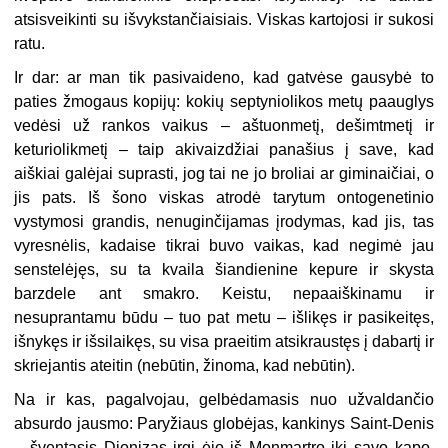
atsisveikinti su išvykstančiaisiais. Viskas kartojosi ir sukosi
ratu.
Ir dar: ar man tik pasivaideno, kad gatvėse gausybė to
paties žmogaus kopijų: kokių septyniolikos metų paauglys
vedėsi už rankos vaikus – aštuonmetį, dešimtmetį ir
keturiolikmetį – taip akivaizdžiai panašius į save, kad
aiškiai galėjai suprasti, jog tai ne jo broliai ar giminaičiai, o
jis pats. Iš šono viskas atrodė tarytum ontogenetinio
vystymosi grandis, nenuginčijamas įrodymas, kad jis, tas
vyresnėlis, kadaise tikrai buvo vaikas, kad negimė jau
senstelėjęs, su ta kvaila šiandienine kepure ir skysta
barzdele ant smakro. Keistu, nepaaiškinamu ir
nesuprantamu būdu – tuo pat metu – išlikęs ir pasikeitęs,
išnykęs ir išsilaikęs, su visa praeitim atsikraustęs į dabartį ir
skriejantis ateitin (nebūtin, žinoma, kad nebūtin).
Na ir kas, pagalvojau, gelbėdamasis nuo užvaldančio
absurdo jausmo: Paryžiaus globėjas, kankinys Saint
‑
Denis
– šventasis Dionizas irgi ėjo iš Monmartro iki savo kapo,