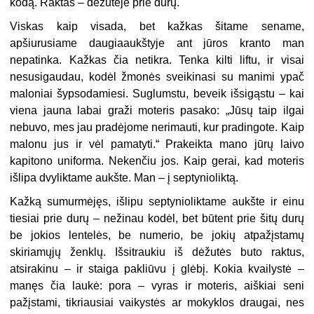
kodą. Raktas – dėžutėje prie durų.
Viskas kaip visada, bet kažkas šitame sename,
apšiurusiame daugiaaukštyje ant jūros kranto man
nepatinka. Kažkas čia netikra. Tenka kilti liftu, ir visai
nesusigaudau, kodėl žmonės sveikinasi su manimi ypač
maloniai šypsodamiesi. Suglumstu, beveik išsigąstu – kai
viena jauna labai graži moteris pasako: „Jūsų taip ilgai
nebuvo, mes jau pradėjome nerimauti, kur pradingote. Kaip
malonu jus ir vėl pamatyti.“ Prakeikta mano jūrų laivo
kapitono uniforma. Nekenčiu jos. Kaip gerai, kad moteris
išlipa dvyliktame aukšte. Man – į septynioliktą.
Kažką sumurmėjęs, išlipu septynioliktame aukšte ir einu
tiesiai prie durų – nežinau kodėl, bet būtent prie šitų durų
be jokios lentelės, be numerio, be jokių atpažįstamų
skiriamųjų ženklų. Išsitraukiu iš dėžutės buto raktus,
atsirakinu – ir staiga pakliūvu į glėbį. Kokia kvailystė –
manęs čia laukė: pora – vyras ir moteris, aiškiai seni
pažįstami, tikriausiai vaikystės ar mokyklos draugai, nes