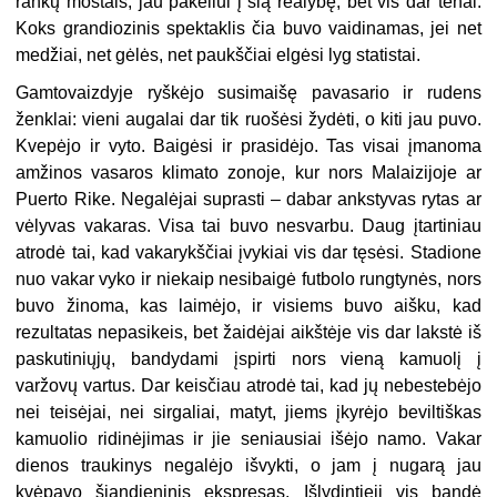
rankų mostais, jau pakeliui į šią realybę, bet vis dar tenai.
Koks grandiozinis spektaklis čia buvo vaidinamas, jei net
medžiai, net gėlės, net paukščiai elgėsi lyg statistai.
Gamtovaizdyje ryškėjo susimaišę pavasario ir rudens
ženklai: vieni augalai dar tik ruošėsi žydėti, o kiti jau puvo.
Kvepėjo ir vyto. Baigėsi ir prasidėjo. Tas visai įmanoma
amžinos vasaros klimato zonoje, kur nors Malaizijoje ar
Puerto Rike. Negalėjai suprasti – dabar ankstyvas rytas ar
vėlyvas vakaras. Visa tai buvo nesvarbu. Daug įtartiniau
atrodė tai, kad vakarykščiai įvykiai vis dar tęsėsi. Stadione
nuo vakar vyko ir niekaip nesibaigė futbolo rungtynės, nors
buvo žinoma, kas laimėjo, ir visiems buvo aišku, kad
rezultatas nepasikeis, bet žaidėjai aikštėje vis dar lakstė iš
paskutiniųjų, bandydami įspirti nors vieną kamuolį į
varžovų vartus. Dar keisčiau atrodė tai, kad jų nebestebėjo
nei teisėjai, nei sirgaliai, matyt, jiems įkyrėjo beviltiškas
kamuolio ridinėjimas ir jie seniausiai išėjo namo. Vakar
dienos traukinys negalėjo išvykti, o jam į nugarą jau
kvėpavo šiandieninis ekspresas. Išlydintieji vis bandė