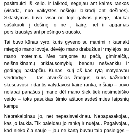
pasitraukti iš kelio. Ir laikrodį segėjau ant kairės rankos
(visada, nuo vaikystės nešioju laikrodį ant dešinės).
Sklastymas buvo visai ne toje galvos pusėje, plaukai
sušukuoti į dešinę, o ne į kairę, net ir apgamas
persikraustęs ant priešingo skruosto.
Tai buvo kūnas vyro, kuris gyveno su manimi ir kasnakt
miegojo mano lovoje, dėvėjo mano drabužius ir mylėjosi su
mano moterimis. Mes turėjome tų pačių giminaičių,
neišnaikinamų priklausomybių, bendrų nešvankių ir
gėdingų paslapčių. Kūnas, kurį aš kas rytą matydavau
veidrodyje – tas atvirkščias žmogus, kuris kažkodėl
skusdavosi ir dantis valydavosi kaire ranka, ir šiaip – buvo
nelabai panašus į mane dėl mano šiek tiek nesimetriško
veido – toks pasuktas šimto aštuoniasdešimties laipsnių
kampu.
Neprakalbinau jo, net nepasisveikinau. Nepapasakojau,
kas jo laukia. Tik paleidau jo ranką ir nuėjau. Pagalvojau,
kad nieko čia naujo – jau ne kartą buvau taip pasielgęs –