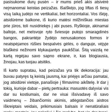
pasisukome durų pusėn – ir mums prieš akis atsivėrė
neįmanomai keistas peizažas. Išaiškėjo, jog liftas iš tiesų
visą laiką judėjo ne vertikaliai, bet horizontaliai. Vos išėję,
atsidūrėme balkone, iš kurio matėsi milžiniškas miestas
prie jūros, toli nusidriekęs į abi puses. Ryškioje, akinamai
baltoje, net melsvoje ryto šviesoje putojo smaragdinės
bangos, pakrantėje žydėjo nenusakomos formos ir
neatspėjamos rūšies bespalvės gėlės, o danguje, vėjyje
blaškėsi nežinomi klykaujantys paukščiai. Šitą vaizdą ne
kartą regėjau savo sapno ekrane, ir, kas blogiausia,
žinojau, kas tuojau atsitiks.
Iš karto supratau, kad peizažas yra tik dekoracija: jau
buvau patyręs tą keistą jausmą, kai priėjęs arčiau pamatai,
jog atsidūrei vietoje, panašioje į filmavimo aikštelę. Ir dar į
tokią, kurioje dabar – pietų pertrauka: masuotės dalyviai vis
dar su kostiumais, dar ne visai išsivadavę iš savo
vaidmenų – žibančiomis akimis, atlėgstančios aistros
iškreiptais veidais, prikimusiais balsais ir nenatūraliais