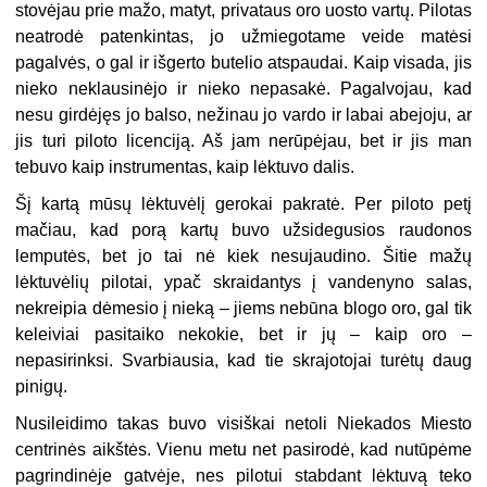
stovėjau prie mažo, matyt, privataus oro uosto vartų. Pilotas
neatrodė patenkintas, jo užmiegotame veide matėsi
pagalvės, o gal ir išgerto butelio atspaudai. Kaip visada, jis
nieko neklausinėjo ir nieko nepasakė. Pagalvojau, kad
nesu girdėjęs jo balso, nežinau jo vardo ir labai abejoju, ar
jis turi piloto licenciją. Aš jam nerūpėjau, bet ir jis man
tebuvo kaip instrumentas, kaip lėktuvo dalis.
Šį kartą mūsų lėktuvėlį gerokai pakratė. Per piloto petį
mačiau, kad porą kartų buvo užsidegusios raudonos
lemputės, bet jo tai nė kiek nesujaudino. Šitie mažų
lėktuvėlių pilotai, ypač skraidantys į vandenyno salas,
nekreipia dėmesio į nieką – jiems nebūna blogo oro, gal tik
keleiviai pasitaiko nekokie, bet ir jų – kaip oro –
nepasirinksi. Svarbiausia, kad tie skrajotojai turėtų daug
pinigų.
Nusileidimo takas buvo visiškai netoli Niekados Miesto
centrinės aikštės. Vienu metu net pasirodė, kad nutūpėme
pagrindinėje gatvėje, nes pilotui stabdant lėktuvą teko