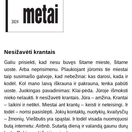
Nesižavėti krantais
Galiu prisiekti, kad nesu buvęs šitame mieste, šitame
uoste. Arba neprisimenu. Plaukiojant jūromis tie miestai
taip susimaišo galvoje, kad nebežinai: kas darosi, kada ir
kodėl. Kol mano laivą iškrauna ir pakrauna, tenka pabūti
uoste. Juokingas pavadinimas: Klai-pėda. Jūroje išmoksti
nieko nelaukti. Ir nesižavėti krantais. Jūra – amžina. Krantai
– laikini ir netikri. Miestai ant krantų – keisti ir neteisingi. Ir
todėl – norisi pasislėpti. Jokių kontaktų, nuotykių, kvailysčių
– žmonių. Viešbutis yra spąstai. Ir todėl visada nuomojuosi
butą internetu:
Airbnb
. Sutartą dieną ir valandą gaunu durų