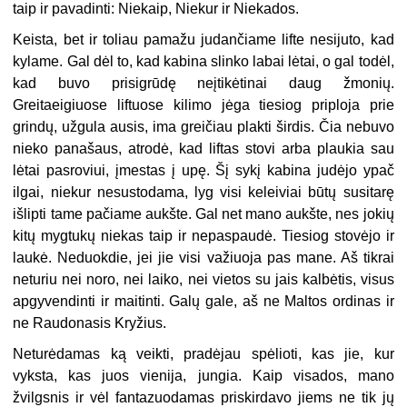
taip ir pavadinti: Niekaip, Niekur ir Niekados.
Keista, bet ir toliau pamažu judančiame lifte nesijuto, kad
kylame. Gal dėl to, kad kabina slinko labai lėtai, o gal todėl,
kad buvo prisigrūdę neįtikėtinai daug žmonių.
Greitaeigiuose liftuose kilimo jėga tiesiog priploja prie
grindų, užgula ausis, ima greičiau plakti širdis. Čia nebuvo
nieko panašaus, atrodė, kad liftas stovi arba plaukia sau
lėtai pasroviui, įmestas į upę. Šį sykį kabina judėjo ypač
ilgai, niekur nesustodama, lyg visi keleiviai būtų susitarę
išlipti tame pačiame aukšte. Gal net mano aukšte, nes jokių
kitų mygtukų niekas taip ir nepaspaudė. Tiesiog stovėjo ir
laukė. Neduokdie, jei jie visi važiuoja pas mane. Aš tikrai
neturiu nei noro, nei laiko, nei vietos su jais kalbėtis, visus
apgyvendinti ir maitinti. Galų gale, aš ne Maltos ordinas ir
ne Raudonasis Kryžius.
Neturėdamas ką veikti, pradėjau spėlioti, kas jie, kur
vyksta, kas juos vienija, jungia. Kaip visados, mano
žvilgsnis ir vėl fantazuodamas priskirdavo jiems ne tik jų