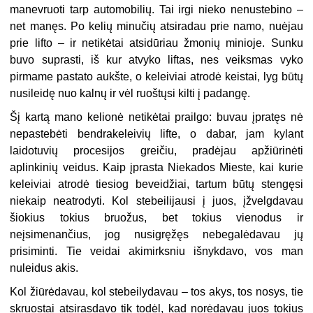
manevruoti tarp automobilių. Tai irgi nieko nenustebino –
net manęs. Po kelių minučių atsiradau prie namo, nuėjau
prie lifto – ir netikėtai atsidūriau žmonių minioje. Sunku
buvo suprasti, iš kur atvyko liftas, nes veiksmas vyko
pirmame pastato aukšte, o keleiviai atrodė keistai, lyg būtų
nusileidę nuo kalnų ir vėl ruoštųsi kilti į padangę.
Šį kartą mano kelionė netikėtai prailgo: buvau įpratęs nė
nepastebėti bendrakeleivių lifte, o dabar, jam kylant
laidotuvių procesijos greičiu, pradėjau apžiūrinėti
aplinkinių veidus. Kaip įprasta Niekados Mieste, kai kurie
keleiviai atrodė tiesiog beveidžiai, tartum būtų stengęsi
niekaip neatrodyti. Kol stebeilijausi į juos, įžvelgdavau
šiokius tokius bruožus, bet tokius vienodus ir
neįsimenančius, jog nusigręžęs nebegalėdavau jų
prisiminti. Tie veidai akimirksniu išnykdavo, vos man
nuleidus akis.
Kol žiūrėdavau, kol stebeilydavau – tos akys, tos nosys, tie
skruostai atsirasdavo tik todėl, kad norėdavau juos tokius