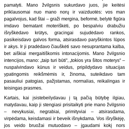
pamatyti. Mano žvilgsnis sukurdavo juos, jie keitėsi
priklausomai nuo mano norų ir vaizduotės: vos man
pagalvojus, kad štai – graži mergina, beformė, belytė figūra
imdavo bematant moteriškėti, po bespalviu drabužiu
išryškėdavo krūtys, gracingai sujudėdavo rankos,
pasikeisdavo galvos forma, atsirasdavo paryškintos lūpos
ir akys. Ir ji pradėdavo čiauškėti savo nesuprantama kalba,
bet aiškiai mergaitiškomis intonacijomis. Mano žvilgsnio
intencijos, mano: „taip turi būti“, „tokios yra šitos moterys“ –
nuspalvindavo kūnus ir veidus, pripildydavo situacijas
ypatingomis reikšmėmis ir, žinoma, suteikdavo tam
pasauliui patogias, pažįstamas, normalias, reikalingas ir
teisingas prasmes.
Kartais, kai įsistebeilydavau į tą pačią būtybę ilgiau,
matydavau, kaip ji stengiasi prisitaikyti prie mano žvilgsnio
– nevykusiai, negrabiai, primityviai – atsirasdama,
virpėdama, keisdamasi ir beveik išnykdama. Vos išryškėję,
jos veido bruožai mutuodavo – įgaudami kokį nors