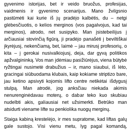
gyvenimo istorijas, bet ir veido bruožus, profesijas,
vaidmenis ir gyvenimo scenarijus. Mano žvilgsnio
pastūmėti kai kurie iš jų pradėjo kalbėtis, du – netgi
glėbesčiuotis, o kelios merginos (vos pagalvojus, kad tai
merginos), atrodo, net susipyko. Man įsistebeilijus į
arčiausiai stovinčią figūrą, ji pradėjo panašėti į beviltiškai
įkyrėjusį, nekenčiamą, bet, laimė – jau mirusį profesorių, o
kita – į gerokai nusivalkiojusį, deja, dar gyvą politikos
apžvalgininką. Vos man įdėmiau pasižiūrėjus, viena būtybė
ryžtingai nusimetė drabužius – ir, mano siaubui, iš lėto,
gracingai siūbuodama klubais, kaip kokiame striptizo bare,
jau ketino apsivyti kojomis lifto centre netikėtai išdygusį
stulpą. Man atrodė, jog anksčiau niekada akimis
nenurenginėdavau moterų, o dabar teko kuo skubiau
nudelbti akis, galiausiai net užsimerkti. Betrūko man
atsidurti viename lifte su penkiolika nuogų merginų.
Staiga kabiną krestelėjo, ir mes supratome, kad liftas galų
gale sustojo. Visi vienu metu, lyg pagal komandą,