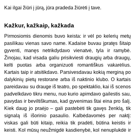
Kai ilgai žiūri į jūrą, jūra pradeda žiūrėti į tave.
Kažkur, kažkaip, kažkada
Pirmosiomis dienomis buvo keista: ir vėl po kelerių metų
pasilikau vienas savo name. Kadaise buvau įpratęs šitaip
gyventi, manęs netrikdydavo vienatvė, tyla ir ramybė.
Žinojau, kad visada galiu prisikviesti draugių arba draugų,
kelti puotas arba organizuoti romantiškus vakarėlius.
Kartais taip ir atsitikdavo. Parsivesdavau kokią merginą po
dalykinių pietų restorane arba iš naktinio klubo. O kartais
pareidavau su drauge iš teatro, po spektaklio, kai iš scenos
padvelkdavo tikru menu, nuo kurio apimdavo gailestis sau,
pavydas ir beviltiškumas, kad gyvenimas štai eina pro šalį.
Kiek daug jo praėjo – gali pastebėti tik gavęs ženklą, tik
signalą iš išorinio pasaulio. Kalbėdavomės per naktį:
viskas gali būti kitaip, reikia tik pradėti, būtina keistis ir
keisti. Kol mūsų neužmigdė kasdienybė, kol nenuplukdė ir