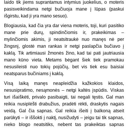
laido tik jiems suprantamus intymius juokelius, o moteris
pasisveikindama netgi bučiuoja mane į lūpas (paskui
išgirstu, kad ji yra mano sesuo).
Blogiausia, kad čia yra dar viena moteris, toji, kuri pasitiko
mane prie durų, spindinčiomis ir, prakeikimas –
mylinčiomis akimis, ji neatsitraukė nuo manęs nė per
žingsnį, glostė man rankas ir netgi paslapčia bučiavo į
kaklą. Tik artimiausi žmonės žino, kad tai pati jautriausia
mano kūno vieta. Metams bėgant šiek tiek pramokau
nesusileisti nuo tokių pojūčių, bet vis tiek esu baisiai
neatsparus bučiniams į kaklą.
Visą laiką manęs neapleidžia kažkokios klaidos,
nesusipratimo, nesąmonės – netgi kaltės įspūdis. Viskas
turi išaiškėti, privalo pasibaigti, tai negali tęstis. Gal man
reikia nusiplėšti drabužius, pradėti rėkti, draskytis nagais
veidą. Gal čia sapnas. Gal reikia išeiti į balkoną atseit
parūkyti – ir iššokti į naktį, nusižudyti – jeigu tai tik sapnas,
nieko blogo neatsitiks, nebent tas prakeiktas sapnas