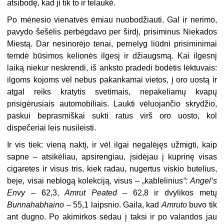
atsibodę, kad ji tik to ir telaukė.
Po mėnesio vienatvės ėmiau nuobodžiauti. Gal ir nerimo,
pavydo šešėlis perbėgdavo per širdį, prisiminus Niekados
Miestą. Dar nesinorėjo tenai, pernelyg liūdni prisiminimai
temdė būsimos kelionės ilgesį ir džiaugsmą. Kai ilgesnį
laiką niekur neskrendi, iš anksto pradedi bodėtis lėktuvais:
ilgoms kojoms vėl nebus pakankamai vietos, į oro uostą ir
atgal reiks kratytis svetimais, nepakeliamų kvapų
prisigėrusiais automobiliais. Laukti vėluojančio skrydžio,
paskui beprasmiškai sukti ratus virš oro uosto, kol
dispečeriai leis nusileisti.
Ir vis tiek: vieną naktį, ir vėl ilgai negalėjęs užmigti, kaip
sapne – atsikėliau, apsirengiau, įsidėjau į kuprinę visas
cigaretes ir visus tris, kiek radau, nugertus viskio butelius,
beje, visai neblogą kolekciją, visus – „kablelinius
“: Angel‘s
Envy
– 62,3,
Amrut Peated
– 62,8 ir
dvylikos metų
Bunnahabhaino
– 55,1
laipsnio.
Gaila, kad
Amruto
buvo tik
ant dugno. Po akimirkos sėdau į taksi ir po valandos jau