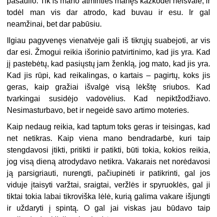
pasaulio. Tik iš mano atminties manęs kažkodėl neišvalė, ir
todėl man vis dar atrodo, kad buvau ir esu. Ir gal
neamžinai, bet dar pabūsiu.
Ilgiau pagyvenęs vienatvėje gali iš tikrųjų suabejoti, ar vis
dar esi. Žmogui reikia išorinio patvirtinimo, kad jis yra. Kad
jį pastebėtų, kad pasiųstų jam ženklą, jog mato, kad jis yra.
Kad jis rūpi, kad reikalingas, o kartais – pagirtų, koks jis
geras, kaip gražiai išvalgė visą lėkštę sriubos. Kad
tvarkingai susidėjo vadovėlius. Kad nepiktžodžiavo.
Nesimasturbavo, bet ir negeidė savo artimo moteries.
Kaip nedaug reikia, kad taptum toks geras ir teisingas, kad
net netikras. Kaip viena mano bendradarbė, kuri taip
stengdavosi įtikti, pritikti ir patikti, būti tokia, kokios reikia,
jog visą dieną atrodydavo netikra. Vakarais net norėdavosi
ją parsigriauti, nurengti, pačiupinėti ir patikrinti, gal jos
viduje įtaisyti varžtai, sraigtai, veržlės ir spyruoklės, gal ji
tiktai tokia labai tikroviška lėlė, kurią galima vakare išjungti
ir uždaryti į spintą. O gal jai viskas jau būdavo taip