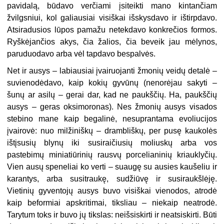
pavidalą, būdavo verčiami įsiteikti mano kintančiam
žvilgsniui, kol galiausiai visiškai išskysdavo ir ištirpdavo.
Atsiradusios lūpos pamažu netekdavo konkrečios formos.
Ryškėjančios akys, čia žalios, čia beveik jau mėlynos,
paruduodavo arba vėl tapdavo bespalvės.
Net ir ausys – labiausiai įvairuojanti žmonių veidų detalė –
suvienodėdavo, kaip kokių gyvūnų (nenorėjau sakyti –
šunų ar asilų – gerai dar, kad ne paukščių. Ha, paukščių
ausys – geras oksimoronas). Nes žmonių ausys visados
stebino mane kaip begalinė, nesuprantama evoliucijos
įvairovė: nuo milžiniškų – drambliškų, per pusę kaukolės
ištįsusių blynų iki susiraičiusių moliuskų arba vos
pastebimų miniatiūrinių rausvų porcelianinių kriauklyčių.
Vien ausų speneliai ko verti – suaugę su ausies kaušeliu ir
karantys, arba susitraukę, sudžiūvę ir susiraukšlėję.
Vietinių gyventojų ausys buvo visiškai vienodos, atrodė
kaip beformiai apskritimai, tiksliau – niekaip neatrodė.
Tarytum toks ir buvo jų tikslas: neišsiskirti ir neatsiskirti. Būti