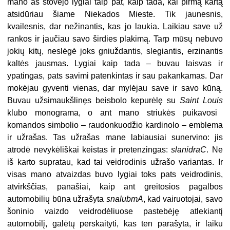
mano aš stovėjo lygiai taip pat, kaip tada, kai pirmą kartą
atsidūriau šiame Niekados Mieste. Tik jaunesnis,
kvailesnis, dar nežinantis, kas jo laukia. Laikiau save už
rankos ir jaučiau savo širdies plakimą. Tarp mūsų nebuvo
jokių kitų, neslėgė joks gniuždantis, slegiantis, erzinantis
kaltės jausmas. Lygiai kaip tada – buvau laisvas ir
ypatingas, pats savimi patenkintas ir sau pakankamas. Dar
mokėjau gyventi vienas, dar mylėjau save ir savo kūną.
Buvau užsimaukšlinęs beisbolo kepurėlę su
Saint Louis
klubo monograma, o ant mano striukės puikavosi
komandos simbolio – raudonkuodžio kardinolo – emblema
ir užrašas. Tas užrašas mane labiausiai sunervino: jis
atrodė nevykėliškai keistas ir pretenzingas:
slanidraC
. Ne
iš karto supratau, kad tai veidrodinis užrašo variantas. Ir
visas mano atvaizdas buvo lygiai toks pats veidrodinis,
atvirkščias, panašiai, kaip ant greitosios pagalbos
automobilių būna užrašyta
snalubmA
, kad vairuotojai, savo
šoninio vaizdo veidrodėliuose pastebėję atlekiantį
automobilį, galėtų perskaityti, kas ten parašyta, ir laiku