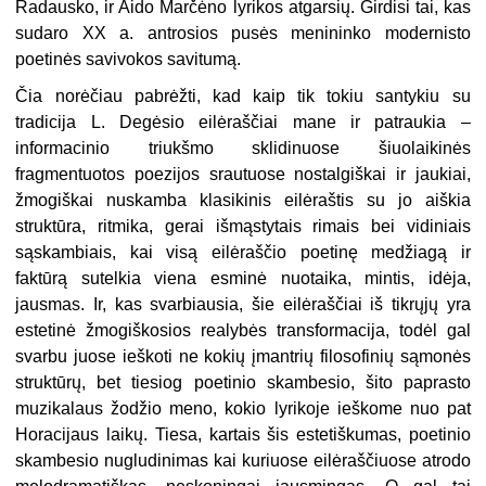
Radausko, ir Aido Marčėno lyrikos atgarsių. Girdisi tai, kas
sudaro XX a. antrosios pusės menininko modernisto
poetinės savivokos savitumą.
Čia norėčiau pabrėžti, kad kaip tik tokiu santykiu su
tradicija L. Degėsio eilėraščiai mane ir patraukia –
informacinio triukšmo sklidinuose šiuolaikinės
fragmentuotos poezijos srautuose nostalgiškai ir jaukiai,
žmogiškai nuskamba klasikinis eilėraštis su jo aiškia
struktūra, ritmika, gerai išmąstytais rimais bei vidiniais
sąskambiais, kai visą eilėraščio poetinę medžiagą ir
faktūrą sutelkia viena esminė nuotaika, mintis, idėja,
jausmas. Ir, kas svarbiausia, šie eilėraščiai iš tikrųjų yra
estetinė žmogiškosios realybės transformacija, todėl gal
svarbu juose ieškoti ne kokių įmantrių filosofinių sąmonės
struktūrų, bet tiesiog poetinio skambesio, šito paprasto
muzikalaus žodžio meno, kokio lyrikoje ieškome nuo pat
Horacijaus laikų. Tiesa, kartais šis estetiškumas, poetinio
skambesio nugludinimas kai kuriuose eilėraščiuose atrodo