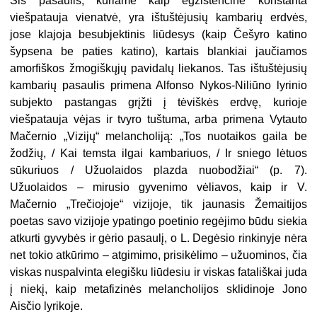
Šis pasaulis, kuriame kaip egzistencinė konstanta
viešpatauja vienatvė, yra ištuštėjusių kambarių erdvės,
jose klajoja besubjektinis liūdesys (kaip Češyro katino
šypsena be paties katino), kartais blankiai jaučiamos
amorfiškos žmogiškųjų pavidalų liekanos. Tas ištuštėjusių
kambarių pasaulis primena Alfonso Nykos-Niliūno lyrinio
subjekto pastangas grįžti į tėviškės erdvę, kurioje
viešpatauja vėjas ir tvyro tuštuma, arba primena Vytauto
Mačernio „Vizijų“ melancholiją: „Tos nuotaikos gaila be
žodžių, / Kai temsta ilgai kambariuos, / Ir sniego lėtuos
sūkuriuos / Užuolaidos plazda nuobodžiai“ (p. 7).
Užuolaidos – mirusio gyvenimo vėliavos, kaip ir V.
Mačernio „Trečiojoje“ vizijoje, tik jaunasis Žemaitijos
poetas savo vizijoje ypatingo poetinio regėjimo būdu siekia
atkurti gyvybės ir gėrio pasaulį, o L. Degėsio rinkinyje nėra
net tokio atkūrimo – atgimimo, prisikėlimo – užuominos, čia
viskas nuspalvinta elegišku liūdesiu ir viskas fatališkai juda
į niekį, kaip metafizinės melancholijos sklidinoje Jono
Aisčio lyrikoje.