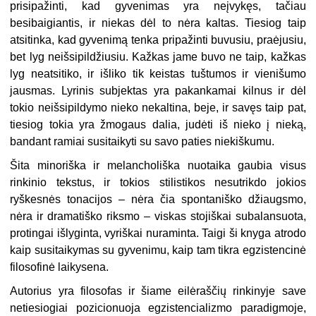
prisipažinti, kad gyvenimas yra neįvykęs, tačiau
besibaigiantis, ir niekas dėl to nėra kaltas. Tiesiog taip
atsitinka, kad gyvenimą tenka pripažinti buvusiu, praėjusiu,
bet lyg neišsipildžiusiu. Kažkas jame buvo ne taip, kažkas
lyg neatsitiko, ir išliko tik keistas tuštumos ir vienišumo
jausmas. Lyrinis subjektas yra pakankamai kilnus ir dėl
tokio neišsipildymo nieko nekaltina, beje, ir savęs taip pat,
tiesiog tokia yra žmogaus dalia, judėti iš nieko į nieką,
bandant ramiai susitaikyti su savo paties niekiškumu.
Šita minoriška ir melancholiška nuotaika gaubia visus
rinkinio tekstus, ir tokios stilistikos nesutrikdo jokios
ryškesnės tonacijos – nėra čia spontaniško džiaugsmo,
nėra ir dramatiško riksmo – viskas stojiškai subalansuota,
protingai išlyginta, vyriškai nuraminta. Taigi ši knyga atrodo
kaip susitaikymas su gyvenimu, kaip tam tikra egzistencinė
filosofinė laikysena.
Autorius yra filosofas ir šiame eilėraščių rinkinyje save
netiesiogiai pozicionuoja egzistencializmo paradigmoje,