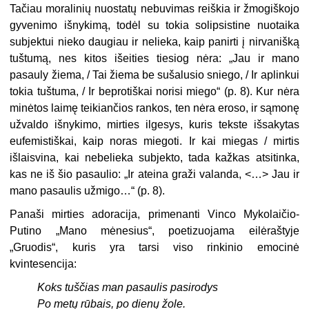
Tačiau moralinių nuostatų nebuvimas reiškia ir žmogiškojo
gyvenimo išnykimą, todėl su tokia solipsistine nuotaika
subjektui nieko daugiau ir nelieka, kaip panirti į nirvanišką
tuštumą, nes kitos išeities tiesiog nėra: „Jau ir mano
pasauly žiema, / Tai žiema be sušalusio sniego, / Ir aplinkui
tokia tuštuma, / Ir beprotiškai norisi miego“ (p. 8). Kur nėra
minėtos laimę teikiančios rankos, ten nėra eroso, ir sąmonę
užvaldo išnykimo, mirties ilgesys, kuris tekste išsakytas
eufemistiškai, kaip noras miegoti. Ir kai miegas / mirtis
išlaisvina, kai nebelieka subjekto, tada kažkas atsitinka,
kas ne iš šio pasaulio: „Ir ateina graži valanda, <…> Jau ir
mano pasaulis užmigo…“ (p. 8).
Panaši mirties adoracija, primenanti Vinco Mykolaičio-
Putino „Mano mėnesius“, poetizuojama eilėraštyje
„Gruodis“, kuris yra tarsi viso rinkinio emocinė
kvintesencija:
Koks tuščias man pasaulis pasirodys
Po metų rūbais, po dienų žole.