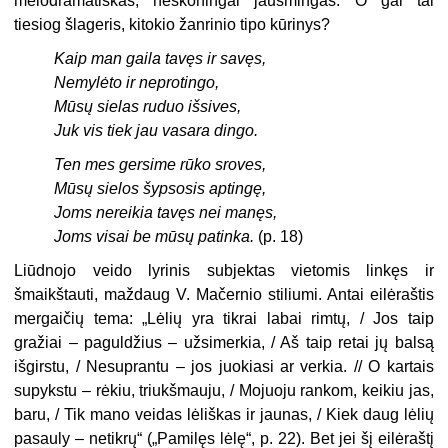
melodramatiškas, neskoningai jausmingas. O gal tai
tiesiog šlageris, kitokio žanrinio tipo kūrinys?
Kaip man gaila tavęs ir savęs,
Nemylėto ir neprotingo,
Mūsų sielas ruduo išsives,
Juk vis tiek jau vasara dingo.
Ten mes gersime rūko sroves,
Mūsų sielos šypsosis aptingę,
Joms nereikia tavęs nei manęs,
Joms visai be mūsų patinka.
(p. 18)
Liūdnojo veido lyrinis subjektas vietomis linkęs ir
šmaikštauti, maždaug V. Mačernio stiliumi. Antai eilėraštis
mergaičių tema: „Lėlių yra tikrai labai rimtų, / Jos taip
gražiai – paguldžius – užsimerkia, / Aš taip retai jų balsą
išgirstu, / Nesuprantu – jos juokiasi ar verkia. // O kartais
supykstu – rėkiu, triukšmauju, / Mojuoju rankom, keikiu jas,
baru, / Tik mano veidas lėliškas ir jaunas, / Kiek daug lėlių
pasauly – netikrų“ („Pamilęs lėlę“, p. 22). Bet jei šį eilėraštį