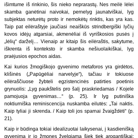
išimtume iš rinkinio, šis nieko neprarastų. Nes meilė lėlei
skamba ganėtinai naivokai, pernelyg jaunatviškai, lyg
subjektas neturėtų proto ir nemokėtų rinktis, kas yra kas.
Taip pat eilėraštyje jaučiasi neaiškūs strindbergiški lyčių
kovos idėjų atgarsiai, akmenėliai iš vyriškosios pusės į
„lėlių“ darželį… Vienaip ar kitaip šis eilėraštis, sakytume,
iškrenta iš konteksto ir skamba nešiuolaikiškai, lyg
praėjusios epochos aidas.
Kai kurios žmogiškojo gyvenimo metaforos yra girdėtos,
klišinės („Papūgėliai narvelyje“), tačiau ir tokiuose
eilėraščiuose žybteli egzistencinės patirties poetinis
grynuolis: „Lyg paukštelis pro šalį praskriedamas / Kojele
pamojuoja gyvenimas…“ (p. 25). Ir lyg putiniška
noktiurniška reminiscencija nuskamba eilutės: „Tai naktis.
Kaip tyliai ji skrenda. / Kaip toli jos sparnai žvaigždėti“ (p.
21).
Kaip ir būdinga tokiai idealizuotai laikysenai, į kasdienišką
gyvenimą ir jo žmones žvelgiama šiek tiek arogantiškai: