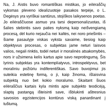
Na, J. Aistis buvo romantiškas mistikas, jo eilėraščių
vyksmas pleveno idealizuotoje pasakos terpėje, o L.
Degėsys yra vyriškai santūrus, stojiškos laikysenos poetas.
Jo eilėraščiuose asmuo yra tarsi depersonalizuotas, iš
šalies stebintis savo paties nyksmą kaip neišvengiamą
procesą, dėl kurio nejaučia nei kaltės, nei noro priešintis –
šiame pasaulyje viskas vyksta savaime, tiesiog kaip
objektyvus procesas, o subjektas jame neturi laisvos
valios, negali rinktis, todėl neturi ir moralinės atsakomybės,
nors ir užsimena kelis kartus apie savo neprotingumą. Šis
lyrinis subjektas yra kontempliatyvus, introspektyvus, bet
moraliniu požiūriu indiferentiškas. Savo buvojimui jis
suteikia estetinę formą, o ji, kaip žinoma, išlaisvina
subjektą nuo bet kokio moralumo. Skaitant šiuos
eilėraščius kartais kyla mintis apie subjekto teodicėją,
slaptą pastangą išteisinti save, išblukinti aštresnius
savosios egzistencijos kontūrus viską panardinant į
tuštumą.