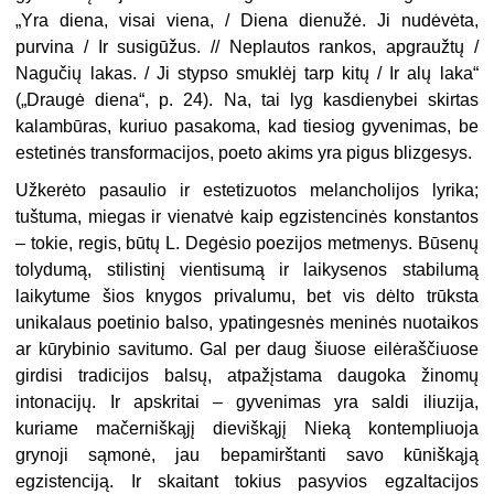
„Yra diena, visai viena, / Diena dienužė. Ji nudėvėta,
purvina / Ir susigūžus. // Neplautos rankos, apgraužtų /
Nagučių lakas. / Ji stypso smuklėj tarp kitų / Ir alų laka“
(„Draugė diena“, p. 24). Na, tai lyg kasdienybei skirtas
kalambūras, kuriuo pasakoma, kad tiesiog gyvenimas, be
estetinės transformacijos, poeto akims yra pigus blizgesys.
Užkerėto pasaulio ir estetizuotos melancholijos lyrika;
tuštuma, miegas ir vienatvė kaip egzistencinės konstantos
– tokie, regis, būtų L. Degėsio poezijos metmenys. Būsenų
tolydumą, stilistinį vientisumą ir laikysenos stabilumą
laikytume šios knygos privalumu, bet vis dėlto trūksta
unikalaus poetinio balso, ypatingesnės meninės nuotaikos
ar kūrybinio savitumo. Gal per daug šiuose eilėraščiuose
girdisi tradicijos balsų, atpažįstama daugoka žinomų
intonacijų. Ir apskritai – gyvenimas yra saldi iliuzija,
kuriame mačerniškąjį dieviškąjį Nieką kontempliuoja
grynoji sąmonė, jau bepamirštanti savo kūniškąją
egzistenciją. Ir skaitant tokius pasyvios egzaltacijos