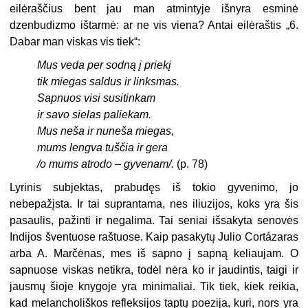
eilėraščius bent jau man atmintyje išnyra esminė
dzenbudizmo ištarmė: ar ne vis viena? Antai eilėraštis „6.
Dabar man viskas vis tiek“:
Mus veda per sodną į priekį
tik miegas saldus ir linksmas.
Sapnuos visi susitinkam
ir savo sielas paliekam.
Mus neša ir nuneša miegas,
mums lengva tuščia ir gera
/o mums atrodo – gyvenam/.
(p. 78)
Lyrinis subjektas, prabudęs iš tokio gyvenimo, jo
nebepažįsta. Ir tai suprantama, nes iliuzijos, koks yra šis
pasaulis, pažinti ir negalima. Tai seniai išsakyta senovės
Indijos šventuose raštuose. Kaip pasakytų Julio Cortázaras
arba A. Marčėnas, mes iš sapno į sapną keliaujam. O
sapnuose viskas netikra, todėl nėra ko ir jaudintis, taigi ir
jausmų šioje knygoje yra minimaliai. Tik tiek, kiek reikia,
kad melancholiškos refleksijos taptų poezija, kuri, nors yra