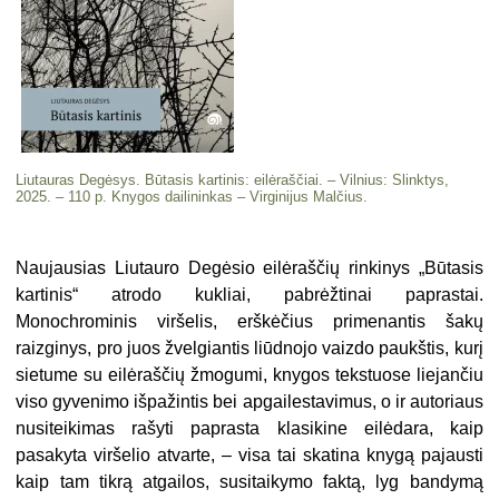
Liutauras Degėsys. Būtasis kartinis: eilėraščiai. – Vilnius: Slinktys,
2025. – 110 p. Knygos dailininkas – Virginijus Malčius.
Naujausias Liutauro Degėsio eilėraščių rinkinys „Būtasis
kartinis“ atrodo kukliai, pabrėžtinai paprastai.
Monochrominis viršelis, erškėčius primenantis šakų
raizginys, pro juos žvelgiantis liūdnojo vaizdo paukštis, kurį
sietume su eilėraščių žmogumi, knygos tekstuose liejančiu
viso gyvenimo išpažintis bei apgailestavimus, o ir autoriaus
nusiteikimas rašyti paprasta klasikine eilėdara, kaip
pasakyta viršelio atvarte, – visa tai skatina knygą pajausti
kaip tam tikrą atgailos, susitaikymo faktą, lyg bandymą