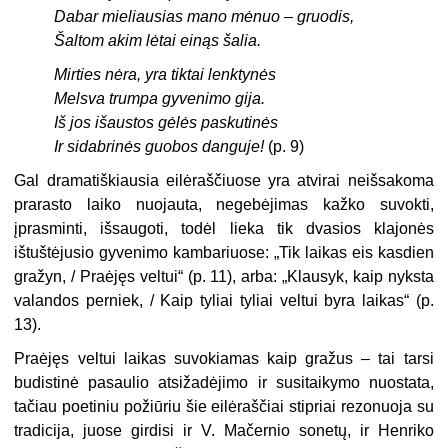
Dabar mieliausias mano mėnuo – gruodis,
Šaltom akim lėtai einąs šalia.
Mirties nėra, yra tiktai lenktynės
Melsva trumpa gyvenimo gija.
Iš jos išaustos gėlės paskutinės
Ir sidabrinės guobos danguje!
(p. 9)
Gal dramatiškiausia eilėraščiuose yra atvirai neišsakoma
prarasto laiko nuojauta, negebėjimas kažko suvokti,
įprasminti, išsaugoti, todėl lieka tik dvasios klajonės
ištuštėjusio gyvenimo kambariuose: „Tik laikas eis kasdien
gražyn, / Praėjęs veltui“ (p. 11), arba: „Klausyk, kaip nyksta
valandos perniek, / Kaip tyliai tyliai veltui byra laikas“ (p.
13).
Praėjęs veltui laikas suvokiamas kaip gražus – tai tarsi
budistinė pasaulio atsižadėjimo ir susitaikymo nuostata,
tačiau poetiniu požiūriu šie eilėraščiai stipriai rezonuoja su
tradicija, juose girdisi ir V. Mačernio sonetų, ir Henriko