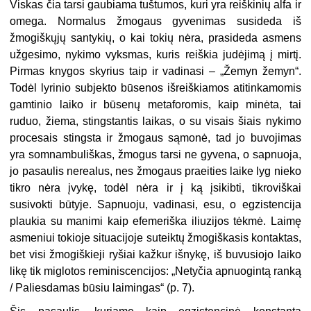
Viskas čia tarsi gaubiama tuštumos, kuri yra reiškinių alfa ir
omega. Normalus žmogaus gyvenimas susideda iš
žmogiškųjų santykių, o kai tokių nėra, prasideda asmens
užgesimo, nykimo vyksmas, kuris reiškia judėjimą į mirtį.
Pirmas knygos skyrius taip ir vadinasi – „Žemyn žemyn“.
Todėl lyrinio subjekto būsenos išreiškiamos atitinkamomis
gamtinio laiko ir būsenų metaforomis, kaip minėta, tai
ruduo, žiema, stingstantis laikas, o su visais šiais nykimo
procesais stingsta ir žmogaus sąmonė, tad jo buvojimas
yra somnambuliškas, žmogus tarsi ne gyvena, o sapnuoja,
jo pasaulis nerealus, nes žmogaus praeities laike lyg nieko
tikro nėra įvykę, todėl nėra ir į ką įsikibti, tikroviškai
susivokti būtyje. Sapnuoju, vadinasi, esu, o egzistencija
plaukia su manimi kaip efemeriška iliuzijos tėkmė. Laimę
asmeniui tokioje situacijoje suteiktų žmogiškasis kontaktas,
bet visi žmogiškieji ryšiai kažkur išnykę, iš buvusiojo laiko
likę tik miglotos reminiscencijos: „Netyčia apnuogintą ranką
/ Paliesdamas būsiu laimingas“ (p. 7).