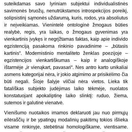
suteikdamas savo lyriniam subjektui individualistinės
savimonės bruožų, nenutrūkstamos introspekcijos poreikį,
solipsistinį sąmonės uždarumą, kuris, rodos, yra absoliutus
ir neįveikiamas. Vienintelė ontologinė žmogaus būties
realybė, regis, yra laikas, o žmogaus gyvenimas yra
vienkartinis įvykęs ir negrįžtamas faktas, kaip apie individo
egzistenciją pasakoma rinkinio pavadinime – „būtasis
kartinis“. Modernistinio mentaliteto ženklas poezijoje –
egzistencijos vienkartiškumas – kaip ir analogiškoje
ištarmėje „ir vienąkart, pavasari“. Nes antro karto unikaliai
asmens kategorijai nėra, ir jokio atgimimo ar prisikėlimo čia
būti negali. Šioje šalyje vilčiai nėra vietos. Lieka tik
fatališkas subjekto judėjimas laiko tėkmėje, nuolatos
konstatuojant apokaliptinę laiko slinktį: ruduo, žiema,
sutemos ir galutinė vienatvė.
Vienišumo nuotaikos imamos deklaruoti jau nuo pirmųjų
eilėraščių ir be ypatingų modalinių pakitimų tokios išlieka
visame rinkinyje, stebėtinai homologiškame, vientisame.