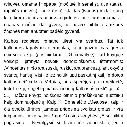
(viruvė),
omama
ir
opapa
(močiutė ir senelis),
titis
(tėtis),
roputės
(bulvės),
tantė
(teta),
staldas
(tvartas) ir dar daug
kitų, kurių jau ir aš nebuvau girdėjęs, nors tuos
omamas
ir
opapas
mačiau dar gyvus, tie beveik biblinio amžiaus
žmonės man anuomet padėjo gyventi.
Kalbos registras romane tikrai yra svarbus. Tai juk
kultūrinės tapatybės elementas, kurio pažeidimas gresia
etnoso erozija (prisiminkime I. Simonaitytę). Tad knygoje
veikėjai prabyla beveik donelaitiškomis ištarmėmis:
„Vincentas niršo ant suskių ruskių, ant prancūzų, ant okyčių
švancų hansų. Visi jie težino tik lupti paskutinį kailį, o doros
kalbos neišmoksta. Velnias, juos išperėjęs, proto neįkrėtė,
todėl ne jų sugebėjimams žmonių kalbos išmokti“ (p. 50–
51). Tačiau knyga neiškelia etninio priešiškumo nuotaikų
kaip dominuojančių. Kaip K. Donelaičio „Metuose“, taip ir
čia etnokultūrines įtampas prigesina sveikas protas ir yra
teigiamos universalios žmogiškosios vertybės: „Elsė piktai
prigrasino: – Nevalgysiu su tavim prie vieno stalo, jei tu