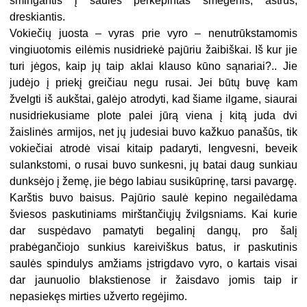
smingantis į saulės perkepintas smegenis, aštrus,
dreskiantis.
Vokiečių juosta – vyras prie vyro – nenutrūkstamomis
vingiuotomis eilėmis nusidriekė pajūriu žaibiškai. Iš kur jie
turi jėgos, kaip jų taip aklai klauso kūno sąnariai?.. Jie
judėjo į priekį greičiau negu rusai. Jei būtų buvę kam
žvelgti iš aukštai, galėjo atrodyti, kad šiame ilgame, siaurai
nusidriekusiame plote palei jūrą viena į kitą juda dvi
žaislinės armijos, net jų judesiai buvo kažkuo panašūs, tik
vokiečiai atrodė visai kitaip padaryti, lengvesni, beveik
sulankstomi, o rusai buvo sunkesni, jų batai daug sunkiau
dunksėjo į žemę, jie bėgo labiau susikūprinę, tarsi pavargę.
Karštis buvo baisus. Pajūrio saulė kepino negailėdama
šviesos paskutiniams mirštančiųjų žvilgsniams. Kai kurie
dar suspėdavo pamatyti begalinį dangų, pro šalį
prabėgančiojo sunkius kareiviškus batus, ir paskutinis
saulės spindulys amžiams įstrigdavo vyro, o kartais visai
dar jaunuolio blakstienose ir žaisdavo jomis taip ir
nepasiekęs mirties užverto regėjimo.