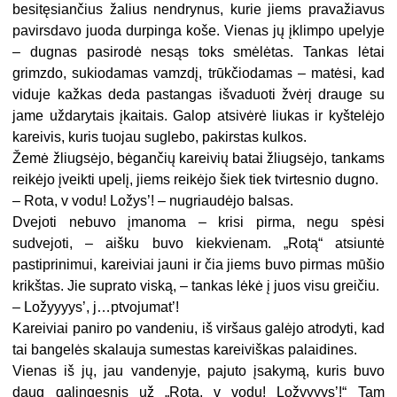
besitęsiančius žalius nendrynus, kurie jiems pravažiavus
pavirsdavo juoda durpinga koše. Vienas jų įklimpo upelyje
– dugnas pasirodė nesąs toks smėlėtas. Tankas lėtai
grimzdo, sukiodamas vamzdį, trūkčiodamas – matėsi, kad
viduje kažkas deda pastangas išvaduoti žvėrį drauge su
jame uždarytais įkaitais. Galop atsivėrė liukas ir kyštelėjo
kareivis, kuris tuojau suglebo, pakirstas kulkos.
Žemė žliugsėjo, bėgančių kareivių batai žliugsėjo, tankams
reikėjo įveikti upelį, jiems reikėjo šiek tiek tvirtesnio dugno.
– Rota, v vodu! Ložys’! – nugriaudėjo balsas.
Dvejoti nebuvo įmanoma – krisi pirma, negu spėsi
sudvejoti, – aišku buvo kiekvienam. „Rotą“ atsiuntė
pastiprinimui, kareiviai jauni ir čia jiems buvo pirmas mūšio
krikštas. Jie suprato viską, – tankas lėkė į juos visu greičiu.
– Ložyyyys’, j…ptvojumat’!
Kareiviai paniro po vandeniu, iš viršaus galėjo atrodyti, kad
tai bangelės skalauja sumestas kareiviškas palaidines.
Vienas iš jų, jau vandenyje, pajuto įsakymą, kuris buvo
daug galingesnis už „Rota, v vodu! Ložyyyys’!“ Tam