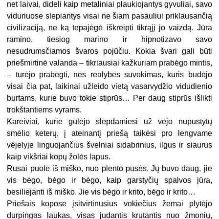
net laivai, dideli kaip metaliniai plaukiojantys gyvuliai, savo
viduriuose slepiantys visai ne šiam pasauliui priklausančią
civilizaciją, ne ką tepajėgė iškreipti tikrąjį jo vaizdą. Jūra
ramino, tiesiog marino ir hipnotizavo savo
nesudrumsčiamos švaros pojūčiu. Kokia švari gali būti
priešmirtinė valanda – tikriausiai kažkuriam prabėgo mintis,
– turėjo prabėgti, nes realybės suvokimas, kuris budėjo
visai čia pat, laikinai užleido vietą vasarvydžio vidudienio
burtams, kurie buvo tokie stiprūs… Per daug stiprūs išlikti
trokštantiems vyrams.
Kareiviai, kurie gulėjo slėpdamiesi už vėjo nupustytų
smėlio keterų, į ateinantį priešą taikėsi pro lengvame
vėjelyje linguojančius švelniai sidabrinius, ilgus ir siaurus
kaip vikšriai kopų žolės lapus.
Rusai puolė iš miško, nuo plento pusės. Jų buvo daug, jie
vis bėgo, bėgo ir bėgo, kaip garstyčių spalvos jūra,
besiliejanti iš miško. Jie vis bėgo ir krito, bėgo ir krito…
Priešais kopose įsitvirtinusius vokiečius žemai plytėjo
durpingas laukas, visas judantis krutantis nuo žmonių,