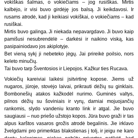
vokiškas šalmas, o vokiečiams – jog rusiškas. Mirtis
kalbėjo, ir visi buvo girdėję jos balsą. Ji keikdavosi. Ir
rusams atrodė, kad ji keikiasi vokiškai, o vokiečiams – kad
rusiškai.
Mirtis buvo galinga. Ji niekada nepavargdavo. Ji buvo kaip
pamišusi nesubrendėlė – darkėsi ir naikino viską, kas
pasipainiodavo jos akiplotyje.
Bet vieną sykį ji nebeteko jėgų. Jai prireikė poilsio, nors
keleto minučių.
Tai buvo tarp Šventosios ir Liepojos. Kažkur ties Rucava.
Vokiečių kareiviai laikėsi įsitvirtinę kopose. Jiems už
nugaros, jūroje, stovėjo laivai, prikrauti dėžių su ginklais.
Bombonešių atakos kažkodėl nurimo. Guminės valtys,
pilnos dėžių su šoviniais ir vyrų, darniai mojuojančių
rankomis, slydo vandeniu kranto link ir atgal. Jie buvo
saugiausi – nuo priešo užstojo kopos. Jūra buvo graži ir tas
alpus karštos vasaros grožis atrodė begalinis. Jie irklavo
žvelgdami pro primerktas blakstienas į tolį, ir jeigu ne karo