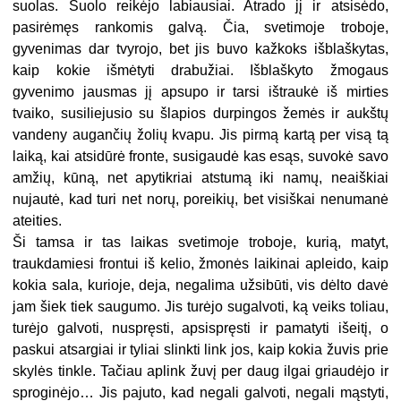
suolas. Suolo reikėjo labiausiai. Atrado jį ir atsisėdo,
pasirėmęs rankomis galvą. Čia, svetimoje troboje,
gyvenimas dar tvyrojo, bet jis buvo kažkoks išblaškytas,
kaip kokie išmėtyti drabužiai. Išblaškyto žmogaus
gyvenimo jausmas jį apsupo ir tarsi ištraukė iš mirties
tvaiko, susiliejusio su šlapios durpingos žemės ir aukštų
vandeny augančių žolių kvapu. Jis pirmą kartą per visą tą
laiką, kai atsidūrė fronte, susigaudė kas esąs, suvokė savo
amžių, kūną, net apytikriai atstumą iki namų, neaiškiai
nujautė, kad turi net norų, poreikių, bet visiškai nenumanė
ateities.
Ši tamsa ir tas laikas svetimoje troboje, kurią, matyt,
traukdamiesi frontui iš kelio, žmonės laikinai apleido, kaip
kokia sala, kurioje, deja, negalima užsibūti, vis dėlto davė
jam šiek tiek saugumo. Jis turėjo sugalvoti, ką veiks toliau,
turėjo galvoti, nuspręsti, apsispręsti ir pamatyti išeitį, o
paskui atsargiai ir tyliai slinkti link jos, kaip kokia žuvis prie
skylės tinkle. Tačiau aplink žuvį per daug ilgai griaudėjo ir
sproginėjo… Jis pajuto, kad negali galvoti, negali mąstyti,