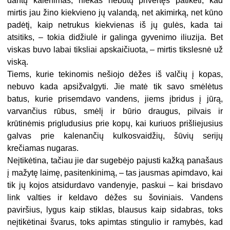
dantų kalenimas, niekas nebūtų privertęs patikėti, kad
mirtis jau žino kiekvieno jų valandą, net akimirką, net kūno
padėtį, kaip netrukus kiekvienas iš jų gulės, kada tai
atsitiks, – tokia didžiulė ir galinga gyvenimo iliuzija. Bet
viskas buvo labai tiksliai apskaičiuota, – mirtis tikslesnė už
viską.
Tiems, kurie tekinomis nešiojo dėžes iš valčių į kopas,
nebuvo kada apsižvalgyti. Jie matė tik savo smėlėtus
batus, kurie prisemdavo vandens, jiems įbridus į jūrą,
varvančius rūbus, smėlį ir būrio draugus, pilvais ir
krūtinėmis prigludusius prie kopų, kai kuriuos prišliejusius
galvas prie kalenančių kulkosvaidžių, šūvių serijų
krečiamas nugaras.
Neįtikėtina, tačiau jie dar sugebėjo pajusti kažką panašaus
į mažytę laimę, pasitenkinimą, – tas jausmas apimdavo, kai
tik jų kojos atsidurdavo vandenyje, paskui – kai brisdavo
link valties ir keldavo dėžes su šoviniais. Vandens
paviršius, lygus kaip stiklas, blausus kaip sidabras, toks
neįtikėtinai švarus, toks apimtas stingulio ir ramybės, kad