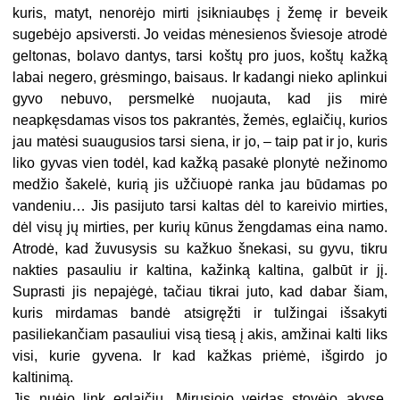
kuris, matyt, nenorėjo mirti įsikniaubęs į žemę ir beveik
sugebėjo apsiversti. Jo veidas mėnesienos šviesoje atrodė
geltonas, bolavo dantys, tarsi koštų pro juos, koštų kažką
labai negero, grėsmingo, baisaus. Ir kadangi nieko aplinkui
gyvo nebuvo, persmelkė nuojauta, kad jis mirė
neapkęsdamas visos tos pakrantės, žemės, eglaičių, kurios
jau matėsi suaugusios tarsi siena, ir jo, – taip pat ir jo, kuris
liko gyvas vien todėl, kad kažką pasakė plonytė nežinomo
medžio šakelė, kurią jis užčiuopė ranka jau būdamas po
vandeniu… Jis pasijuto tarsi kaltas dėl to kareivio mirties,
dėl visų jų mirties, per kurių kūnus žengdamas eina namo.
Atrodė, kad žuvusysis su kažkuo šnekasi, su gyvu, tikru
nakties pasauliu ir kaltina, kažinką kaltina, galbūt ir jį.
Suprasti jis nepajėgė, tačiau tikrai juto, kad dabar šiam,
kuris mirdamas bandė atsigręžti ir tulžingai išsakyti
pasiliekančiam pasauliui visą tiesą į akis, amžinai kalti liks
visi, kurie gyvena. Ir kad kažkas priėmė, išgirdo jo
kaltinimą.
Jis nuėjo link eglaičių. Mirusiojo veidas stovėjo akyse.