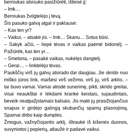
berniukas atsisuko pasižiūrėti, ištiesė jį:
– Imk…
Berniukas žvilgtelėjo į tėvą.
Šis pasuko galvą atgal ir paklausė:
– Kas ten yr?
– Vaikui, – atsakė jis. – Imk… Skanu… Sotus būsi.
– Sakyk ačiū, – liepė tėvas ir vaikas paėmė bidonėlį. –
Pažiūrėk, kas ten yr…
– Smetona, – pasakė vaikas, nukėlęs dangtelį.
– Gerai… – linktelėjo tėvas.
Paukščių virš jų galvų atsirado dar daugiau. Jie skrido nuo
miško jūros link, maišėsi virš vežimo, virš jų, virš arklio, –
tai buvo varnai. Varnai atrodė sunerimę, pikti, skrido greitai,
visai neaukštai ir lėkdami krankė keistais, sujaudintais,
beveik neatpažįstamais balsais. Jis matė jų prasižiojančius
snapus ir girdėjo galingą skubančių sparnų plasnojimą.
Sparnai dirbo kaip dumplės.
Žmogus, važnyčiojantis arklį, ištraukė iš kišenės duonos,
suvyniotos į popierių, atlaužė ir padavė vaikui.