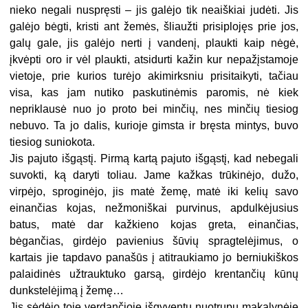
nieko negali nuspręsti – jis galėjo tik neaiškiai judėti. Jis
galėjo bėgti, kristi ant žemės, šliaužti prisiplojęs prie jos,
galų gale, jis galėjo nerti į vandenį, plaukti kaip nėgė,
įkvėpti oro ir vėl plaukti, atsidurti kažin kur nepažįstamoje
vietoje, prie kurios turėjo akimirksniu prisitaikyti, tačiau
visa, kas jam nutiko paskutinėmis paromis, nė kiek
nepriklausė nuo jo proto bei minčių, nes minčių tiesiog
nebuvo. Ta jo dalis, kurioje gimsta ir bręsta mintys, buvo
tiesiog suniokota.
Jis pajuto išgąstį. Pirmą kartą pajuto išgąstį, kad nebegali
suvokti, ką daryti toliau. Jame kažkas trūkinėjo, dužo,
virpėjo, sproginėjo, jis matė žemę, matė iki kelių savo
einančias kojas, nežmoniškai purvinus, apdulkėjusius
batus, matė dar kažkieno kojas greta, einančias,
bėgančias, girdėjo pavienius šūvių spragtelėjimus, o
kartais jie tapdavo panašūs į atitraukiamo jo berniukiškos
palaidinės užtrauktuko garsą, girdėjo krentančių kūnų
dunkstelėjimą į žemę…
Jis sėdėjo toje verdančioje išgyventų nuotrupų makalynėje