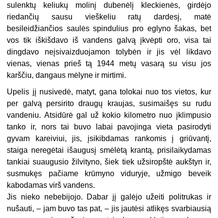
sulenktų keliukų molinį dubenėlį kleckienės, girdėjo
riedančių sausu vieškeliu ratų dardesį, matė
besileidžiančios saulės spindulius pro eglyno šakas, bet
vos tik iškišdavo iš vandens galvą įkvėpti oro, visa tai
dingdavo neįsivaizduojamon tolybėn ir jis vėl likdavo
vienas, vienas prieš tą 1944 metų vasarą su visu jos
karščiu, dangaus mėlyne ir mirtimi.
Upelis jį nusivedė, matyt, gana tolokai nuo tos vietos, kur
per galvą persirito draugų kraujas, susimaišęs su rudu
vandeniu. Atsidūrė gal už kokio kilometro nuo įklimpusio
tanko ir, nors tai buvo labai pavojinga vieta pasirodyti
gyvam kareiviui, jis, įsikibdamas rankomis į griūvantį,
staiga neregėtai išaugusį smėlėtą krantą, prisilaikydamas
tankiai suaugusio žilvityno, šiek tiek užsiropštė aukštyn ir,
susmukęs pačiame krūmyno viduryje, užmigo beveik
kabodamas virš vandens.
Jis nieko nebebijojo. Dabar jį galėjo užeiti politrukas ir
nušauti, – jam buvo tas pat, – jis jautėsi atlikęs svarbiausią