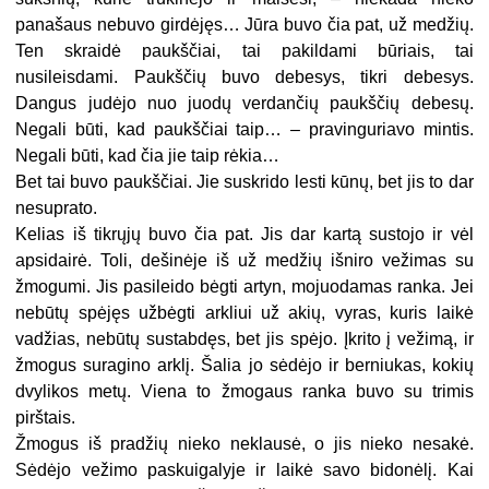
panašaus nebuvo girdėjęs… Jūra buvo čia pat, už medžių.
Ten skraidė paukščiai, tai pakildami būriais, tai
nusileisdami. Paukščių buvo debesys, tikri debesys.
Dangus judėjo nuo juodų verdančių paukščių debesų.
Negali būti, kad paukščiai taip… – pravinguriavo mintis.
Negali būti, kad čia jie taip rėkia…
Bet tai buvo paukščiai. Jie suskrido lesti kūnų, bet jis to dar
nesuprato.
Kelias iš tikrųjų buvo čia pat. Jis dar kartą sustojo ir vėl
apsidairė. Toli, dešinėje iš už medžių išniro vežimas su
žmogumi. Jis pasileido bėgti artyn, mojuodamas ranka. Jei
nebūtų spėjęs užbėgti arkliui už akių, vyras, kuris laikė
vadžias, nebūtų sustabdęs, bet jis spėjo. Įkrito į vežimą, ir
žmogus suragino arklį. Šalia jo sėdėjo ir berniukas, kokių
dvylikos metų. Viena to žmogaus ranka buvo su trimis
pirštais.
Žmogus iš pradžių nieko neklausė, o jis nieko nesakė.
Sėdėjo vežimo paskuigalyje ir laikė savo bidonėlį. Kai