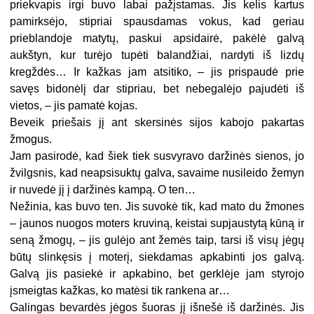
priekvapis irgi buvo labai pažįstamas. Jis kelis kartus
pamirksėjo, stipriai spausdamas vokus, kad geriau
prieblandoje matytų, paskui apsidairė, pakėlė galvą
aukštyn, kur turėjo tupėti balandžiai, nardyti iš lizdų
kregždės… Ir kažkas jam atsitiko, – jis prispaudė prie
savęs bidonėlį dar stipriau, bet nebegalėjo pajudėti iš
vietos, – jis pamatė kojas.
Beveik priešais jį ant skersinės sijos kabojo pakartas
žmogus.
Jam pasirodė, kad šiek tiek susvyravo daržinės sienos, jo
žvilgsnis, kad neapsisuktų galva, savaime nusileido žemyn
ir nuvedė jį į daržinės kampą. O ten…
Nežinia, kas buvo ten. Jis suvokė tik, kad mato du žmones
– jaunos nuogos moters kruviną, keistai supjaustytą kūną ir
seną žmogų, – jis gulėjo ant žemės taip, tarsi iš visų jėgų
būtų slinkęsis į moterį, siekdamas apkabinti jos galvą.
Galvą jis pasiekė ir apkabino, bet gerklėje jam styrojo
įsmeigtas kažkas, ko matėsi tik rankena ar…
Galingas bevardės jėgos šuoras jį išnešė iš daržinės. Jis