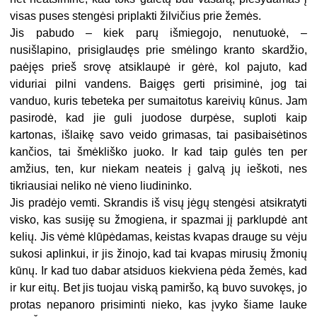
visas puses stengėsi priplakti žilvičius prie žemės.
Jis pabudo – kiek parų išmiegojo, nenutuokė, –
nusišlapino, prisiglaudęs prie smėlingo kranto skardžio,
paėjęs prieš srovę atsiklaupė ir gėrė, kol pajuto, kad
viduriai pilni vandens. Baigęs gerti prisiminė, jog tai
vanduo, kuris tebeteka per sumaitotus kareivių kūnus. Jam
pasirodė, kad jie guli juodose durpėse, suploti kaip
kartonas, išlaikę savo veido grimasas, tai pasibaisėtinos
kančios, tai šmėkliško juoko. Ir kad taip gulės ten per
amžius, ten, kur niekam neateis į galvą jų ieškoti, nes
tikriausiai neliko nė vieno liudininko.
Jis pradėjo vemti. Skrandis iš visų jėgų stengėsi atsikratyti
visko, kas susiję su žmogiena, ir spazmai jį parklupdė ant
kelių. Jis vėmė klūpėdamas, keistas kvapas drauge su vėju
sukosi aplinkui, ir jis žinojo, kad tai kvapas mirusių žmonių
kūnų. Ir kad tuo dabar atsiduos kiekviena pėda žemės, kad
ir kur eitų. Bet jis tuojau viską pamiršo, ką buvo suvokęs, jo
protas nepanoro prisiminti nieko, kas įvyko šiame lauke