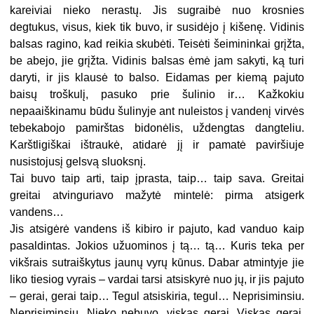
kareiviai nieko nerastų. Jis sugraibė nuo krosnies
degtukus, visus, kiek tik buvo, ir susidėjo į kišenę. Vidinis
balsas ragino, kad reikia skubėti. Teisėti šeimininkai grįžta,
be abejo, jie grįžta. Vidinis balsas ėmė jam sakyti, ką turi
daryti, ir jis klausė to balso. Eidamas per kiemą pajuto
baisų troškulį, pasuko prie šulinio ir… Kažkokiu
nepaaiškinamu būdu šulinyje ant nuleistos į vandenį virvės
tebekabojo pamirštas bidonėlis, uždengtas dangteliu.
Karštligiškai ištraukė, atidarė jį ir pamatė paviršiuje
nusistojusį gelsvą sluoksnį.
Tai buvo taip arti, taip įprasta, taip… taip sava. Greitai
greitai atvinguriavo mažytė mintelė: pirma atsigerk
vandens…
Jis atsigėrė vandens iš kibiro ir pajuto, kad vanduo kaip
pasaldintas. Jokios užuominos į tą… tą… Kuris teka per
vikšrais sutraiškytus jaunų vyrų kūnus. Dabar atmintyje jie
liko tiesiog vyrais – vardai tarsi atsiskyrė nuo jų, ir jis pajuto
– gerai, gerai taip… Tegul atsiskiria, tegul… Neprisiminsiu.
Neprisiminsiu. Nieko nebuvo, viskas gerai. Viskas gerai.