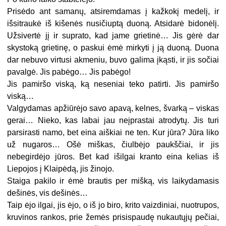
Prisėdo ant samanų, atsiremdamas į kažkokį medelį, ir
išsitraukė iš kišenės nusičiuptą duoną. Atsidarė bidonėlį.
Užsivertė jį ir suprato, kad jame grietinė… Jis gėrė dar
skystoką grietinę, o paskui ėmė mirkyti į ją duoną. Duona
dar nebuvo virtusi akmeniu, buvo galima įkąsti, ir jis sočiai
pavalgė. Jis pabėgo… Jis pabėgo!
Jis pamiršo viską, ką neseniai teko patirti. Jis pamiršo
viską…
Valgydamas apžiūrėjo savo apavą, kelnes, švarką – viskas
gerai… Nieko, kas labai jau neįprastai atrodytų. Jis turi
parsirasti namo, bet eina aiškiai ne ten. Kur jūra? Jūra liko
už nugaros… Ošė miškas, čiulbėjo paukščiai, ir jis
nebegirdėjo jūros. Bet kad išilgai kranto eina kelias iš
Liepojos į Klaipėdą, jis žinojo.
Staiga pakilo ir ėmė brautis per mišką, vis laikydamasis
dešinės, vis dešinės…
Taip ėjo ilgai, jis ėjo, o iš jo biro, krito vaizdiniai, nuotrupos,
kruvinos rankos, prie žemės prisispaudę nukautųjų pečiai,