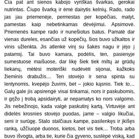
Čia pat ant sienos kabojo vyriškas švarkas, gerokai
nutrintas. Čiupo švarką ir ėmė dairytis kelnių. Rado, rado
jas jau priemenėje, permestas per kopėčias, matyt,
pamestas kaip nebetinkamas dėvėjimui. Apsimovė.
Priemenės kampe rado ir nunešiotus batus. Pamatė dar
vienas dureles, esančias už kopėčių, šios buvo užkaltos ir
vinis užlenkta. Jis atlenkė vinį su šakės nagu ir įėjo į
patamsį. Tai buvo kamara, podėlis, ten, pasienyje
sumestuose maišuose, dar likę šiek tiek miltų ar grūdų
liekanų, mėtėsi moteriški nudėvėti sijonai, kažkoks
žieminis drabužis… Ten stovėjo ir sena spinta su
lentynomis, kvepėjo žuvimi, bet – jokio kąsnio. Tiek to…
Galų gale jis apsirengė visai tinkamai, nors ir paskubomis,
ir grįžo į trobą apsidairyti, ar nepamatys ko nors valgomo.
Jis nebežinojo, kada valgė paskutinį kartą. Virtuvėje ant
didelės krosnies stovėjo puodas, jame – valgio likučiai,
seni ir surūgę. Stalo stalčiaus kampe, pasilenkęs ir įkišęs
ranką, užčiuopė duonos, kietos, bet vis tiek… Troba arba
buvo išvogta, arba tie, kurie čia gyveno, suslėpė viską, kad