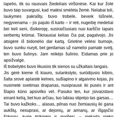
lapelio, tik su rausvais žiedeliais viršūnėse. Kai kur žolė
buvo taip suvargusi, kad matėsi smėlėta žemė. Nelabai toli,
laukymės pakrašty, buvo trobelė, beveik lūšnelė,
negyvenama – jis pajuto iš karto – ir reti, nugeibę medeliai
bei keli seni, išsikeroję, susiraičiusiais nuo karščio lapais
serbentų krūmai. Tikriausiai kelias čia pat, pagalvojo. Jis
atsigėrė iš bidonėlio dar kartą. Grietinė vėlėsi burnoje,
buvo sunku nuryti, bet gerdamas už namelio pamatė svirtį,
ten buvo šulinys. Jam reikėjo šulinio. Eidamas prie jo
apsižvalgė.
Iš trobelytės buvo likusios tik sienos su užkaltais langais.
Jis gėrė kieme iš kiauro, sulankstyto, surūdijusio kibiro,
šalta srovė aplaistė kelnes, sušlapino ir atgaivino kojas, jis
nusimetė svetimas drapanas, nusiprausė iki pusės ir ant
šlapio kūno apsivilko vėl. Pasuko ten, kur įsivaizdavo
einant kelią, bet kuo arčiau, tuo labiau stiprėjo tas garsas…
Tai buvo kažkoks… alasas, pilnas nuo žemiausių iki gana
aukštų, nesuprasi, ar dejonių, ar aimanų, ar išgąsčio
šūksnių, kurie trūkinėjo ir maišėsi, – niekada nieko