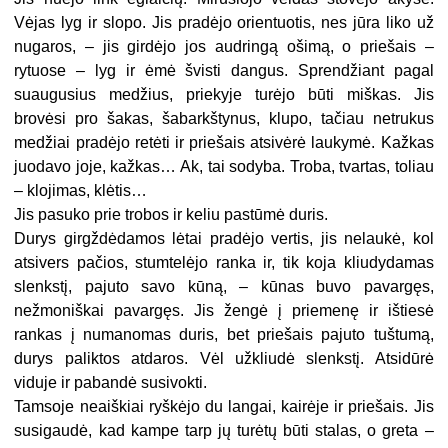
Vėjas lyg ir slopo. Jis pradėjo orientuotis, nes jūra liko už
nugaros, – jis girdėjo jos audringą ošimą, o priešais –
rytuose – lyg ir ėmė švisti dangus. Sprendžiant pagal
suaugusius medžius, priekyje turėjo būti miškas. Jis
brovėsi pro šakas, šabarkštynus, klupo, tačiau netrukus
medžiai pradėjo retėti ir priešais atsivėrė laukymė. Kažkas
juodavo joje, kažkas… Ak, tai sodyba. Troba, tvartas, toliau
– klojimas, klėtis…
Jis pasuko prie trobos ir keliu pastūmė duris.
Durys girgždėdamos lėtai pradėjo vertis, jis nelaukė, kol
atsivers pačios, stumtelėjo ranka ir, tik koja kliudydamas
slenkstį, pajuto savo kūną, – kūnas buvo pavargęs,
nežmoniškai pavargęs. Jis žengė į priemenę ir ištiesė
rankas į numanomas duris, bet priešais pajuto tuštumą,
durys paliktos atdaros. Vėl užkliudė slenkstį. Atsidūrė
viduje ir pabandė susivokti.
Tamsoje neaiškiai ryškėjo du langai, kairėje ir priešais. Jis
susigaudė, kad kampe tarp jų turėtų būti stalas, o greta –