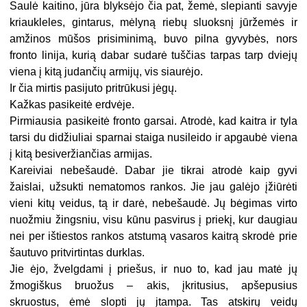
Saulė kaitino, jūra blyksėjo čia pat, žemė, slepianti savyje
kriaukleles, gintarus, mėlyną riebų sluoksnį jūržemės ir
amžinos mūšos prisiminimą, buvo pilna gyvybės, nors
fronto linija, kurią dabar sudarė tuščias tarpas tarp dviejų
viena į kitą judančių armijų, vis siaurėjo.
Ir čia mirtis pasijuto pritrūkusi jėgų.
Kažkas pasikeitė erdvėje.
Pirmiausia pasikeitė fronto garsai. Atrodė, kad kaitra ir tyla
tarsi du didžiuliai sparnai staiga nusileido ir apgaubė viena
į kitą besiveržiančias armijas.
Kareiviai nebešaudė. Dabar jie tikrai atrodė kaip gyvi
žaislai, užsukti nematomos rankos. Jie jau galėjo įžiūrėti
vieni kitų veidus, tą ir darė, nebešaudė. Jų bėgimas virto
nuožmiu žingsniu, visu kūnu pasvirus į priekį, kur daugiau
nei per ištiestos rankos atstumą vasaros kaitrą skrodė prie
šautuvo pritvirtintas durklas.
Jie ėjo, žvelgdami į priešus, ir nuo to, kad jau matė jų
žmogiškus bruožus – akis, įkritusius, apšepusius
skruostus, ėmė slopti jų įtampa. Tas atskirų veidų