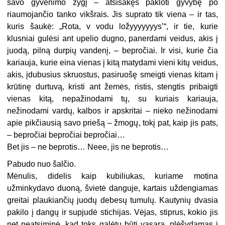
savo gyvenimo žygį – atsisakęs pakloti gyvybę po
riaumojančio tanko vikšrais. Jis suprato tik viena – ir tas,
kuris šaukė: „Rota, v vodu ložyyyyyyys’“, ir tie, kurie
klusniai gulėsi ant upelio dugno, panerdami veidus, akis į
juodą, pilną durpių vandenį, – bepročiai. Ir visi, kurie čia
kariauja, kurie eina vienas į kitą matydami vieni kitų veidus,
akis, įdubusius skruostus, pasiruošę smeigti vienas kitam į
krūtinę durtuvą, kristi ant žemės, ristis, stengtis pribaigti
vienas kitą, nepažinodami tų, su kuriais kariauja,
nežinodami vardų, kalbos ir apskritai – nieko nežinodami
apie pikčiausią savo priešą – žmogų, tokį pat, kaip jis pats,
– bepročiai bepročiai bepročiai…
Bet jis – ne beprotis… Neee, jis ne beprotis…
Pabudo nuo šalčio.
Mėnulis, didelis kaip kubiliukas, kuriame motina
užminkydavo duoną, švietė danguje, kartais uždengiamas
greitai plaukiančių juodų debesų tumulų. Kautynių dvasia
pakilo į dangų ir supjudė stichijas. Vėjas, stiprus, kokio jis
net neatsiminė, kad toks galėtų būti vasarą, plėšydamas į