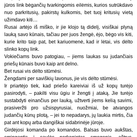
jūros link bėgančių tvarkingomis eilėmis, kurios sutrūkdavo
nuo parkritusių, pakirstų kulkomis, bet tuoj kritusių vietą
užimdavo kiti…
Rusai artėjo iš miško, ir jie klojo tą didelį, visiškai plyną
lauką savo kūnais, tačiau per juos žengė, ėjo, bėgo vis kiti,
kurie krito taip pat, bet kariuomenė, kad ir lėtai, vis dėlto
slinko kopų link.
Vokiečiams buvo patogiau, – jiems laukas su judančiais
priešų kūnais buvo kaip ant delno.
Bet rusai vis dėlto stūmėsi.
Žengdami per saviškių lavonus, jie vis dėlto stūmėsi.
Ir priartėjo tiek, kad priešo kareiviai iš už kopų turėjo
pasirodyti, – pakilti visu ūgiu ir žengti į ataką. Jie turėjo
sustabdyti einančius per lauką, užtverti jiems kelią savimi,
prasiveržti pro užsispyrusiai, nuožmiai, be atvangos
judančių kūnų plotą, – jei to nepadarys, jų laukia mirtis, čia
pat ant kopų arba dangiškai sidabrinėje jūroje.
Girdėjosi komanda po komandos. Balsas buvo aukštas,