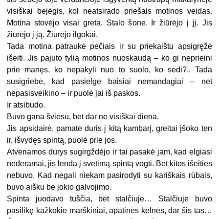
visiškai bejėgis, kol neatsirado priešais motinos veidas.
Motina stovėjo visai greta. Stalo šone. Ir žiūrėjo į jį. Jis
žiūrėjo į ją. Žiūrėjo ilgokai.
Tada motina patraukė pečiais ir su priekaištu apsigręžė
išeiti. Jis pajuto tylią motinos nuoskaudą – ko gi neprieini
prie manęs, ko nepakyli nuo to suolo, ko sėdi?.. Tada
susigriebė, kad pasielgė baisiai nemandagiai – net
nepasisveikino – ir puolė jai iš paskos.
Ir atsibudo.
Buvo gana šviesu, bet dar ne visiškai diena.
Jis apsidairė, pamatė duris į kitą kambarį, greitai įšoko ten
ir, išvydęs spintą, puolė prie jos.
Atveriamos durys sugirgždėjo ir tai pasakė jam, kad elgiasi
nederamai, jis lenda į svetimą spintą vogti. Bet kitos išeities
nebuvo. Kad negali niekam pasirodyti su kariškais rūbais,
buvo aišku be jokio galvojimo.
Spinta juodavo tuščia, bet stalčiuje… Stalčiuje buvo
pasilikę kažkokie marškiniai, apatinės kelnės, dar šis tas…