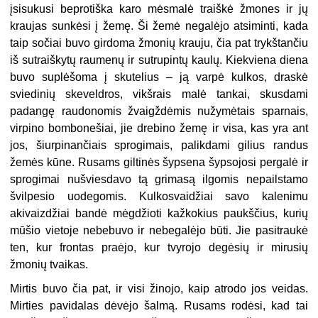
įsisukusi beprotiška karo mėsmalė traiškė žmones ir jų
kraujas sunkėsi į žemę. Ši žemė negalėjo atsiminti, kada
taip sočiai buvo girdoma žmonių krauju, čia pat trykštančiu
iš sutraiškytų raumenų ir sutrupintų kaulų. Kiekviena diena
buvo suplėšoma į skutelius – ją varpė kulkos, draskė
sviedinių skeveldros, vikšrais malė tankai, skusdami
padangę raudonomis žvaigždėmis nužymėtais sparnais,
virpino bombonešiai, jie drebino žemę ir visa, kas yra ant
jos, šiurpinančiais sprogimais, palikdami gilius randus
žemės kūne. Rusams giltinės šypsena šypsojosi pergalė ir
sprogimai nušviesdavo tą grimasą ilgomis nepailstamo
švilpesio uodegomis. Kulkosvaidžiai savo kalenimu
akivaizdžiai bandė mėgdžioti kažkokius paukščius, kurių
mūšio vietoje nebebuvo ir nebegalėjo būti. Jie pasitraukė
ten, kur frontas praėjo, kur tvyrojo degėsių ir mirusių
žmonių tvaikas.
Mirtis buvo čia pat, ir visi žinojo, kaip atrodo jos veidas.
Mirties pavidalas dėvėjo šalmą. Rusams rodėsi, kad tai