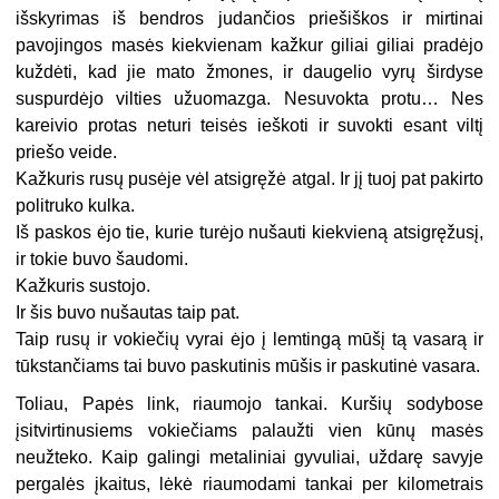
išskyrimas iš bendros judančios priešiškos ir mirtinai
pavojingos masės kiekvienam kažkur giliai giliai pradėjo
kuždėti, kad jie mato žmones, ir daugelio vyrų širdyse
suspurdėjo vilties užuomazga. Nesuvokta protu… Nes
kareivio protas neturi teisės ieškoti ir suvokti esant viltį
priešo veide.
Kažkuris rusų pusėje vėl atsigręžė atgal. Ir jį tuoj pat pakirto
politruko kulka.
Iš paskos ėjo tie, kurie turėjo nušauti kiekvieną atsigręžusį,
ir tokie buvo šaudomi.
Kažkuris sustojo.
Ir šis buvo nušautas taip pat.
Taip rusų ir vokiečių vyrai ėjo į lemtingą mūšį tą vasarą ir
tūkstančiams tai buvo paskutinis mūšis ir paskutinė vasara.
Toliau, Papės link, riaumojo tankai. Kuršių sodybose
įsitvirtinusiems vokiečiams palaužti vien kūnų masės
neužteko. Kaip galingi metaliniai gyvuliai, uždarę savyje
pergalės įkaitus, lėkė riaumodami tankai per kilometrais