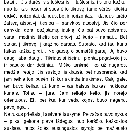
batai… Jis darėsi vis tuštesnis ir tuštesnis, jis tolo kažkur
nuo to, kas neseniai sudarė jo tikrovę, jame vėrėsi kitokia
erdvė, horizontai, dangus, bet ir horizontas, ir dangus turėjo
žalsvą atspalvį, tiesiog – ganyklos atspalvį. Jis ėjo per
ganyklą, gerai pažįstamą, jaukią, čia pat buvo aptvaras,
vartai, medinis tiltelis per griovį, už kurio – namai… Bet
staiga į tikrovę jį grąžino garsas. Suprato, kad jau kuris
laikas kažką girdi… Ne garsą, o sumaištį garsų. Jų buvo
daug, labai daug… Tikriausiai išeinu į plentą, pagalvojo jis,
ir pasuko dar dešiniau. Miško tankmė liko už nugaros,
medžiai retėjo. Jis sustojo, įsiklausė, bet nusprendė, kad
jam reikia ton pusėn, iš kur sklinda triukšmas. Galų gale,
ten buvo kelias, už kurio – tas baisus laukas, nuklotas
kūnais. Toliau – jūra. Jam reikėjo kelio, jis norėjo
orientuotis. Eiti bet kur, kur veda kojos, buvo negerai,
pavojinga…
Netrukus priešais jį atsivėrė laukymė. Peizažas buvo nykus
– pilkai geltona pieva išdegusi nuo karščio, kažkokios
aukštos, retos žolės sustingusios styrojo be mažiausio