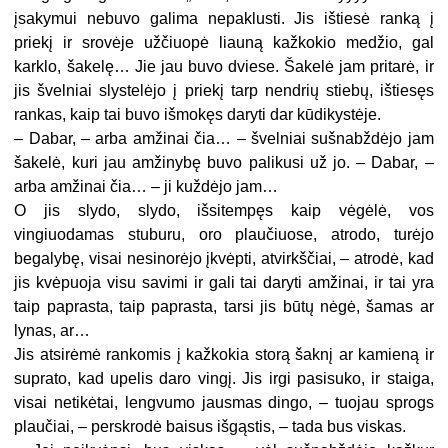
įsakymui nebuvo galima nepaklusti. Jis ištiesė ranką į
priekį ir srovėje užčiuopė liauną kažkokio medžio, gal
karklo, šakelę… Jie jau buvo dviese. Šakelė jam pritarė, ir
jis švelniai slystelėjo į priekį tarp nendrių stiebų, ištiesęs
rankas, kaip tai buvo išmokęs daryti dar kūdikystėje.
– Dabar, – arba amžinai čia… – švelniai sušnabždėjo jam
šakelė, kuri jau amžinybę buvo palikusi už jo. – Dabar, –
arba amžinai čia… – ji kuždėjo jam…
O jis slydo, slydo, išsitempęs kaip vėgėlė, vos
vingiuodamas stuburu, oro plaučiuose, atrodo, turėjo
begalybę, visai nesinorėjo įkvėpti, atvirkščiai, – atrodė, kad
jis kvėpuoja visu savimi ir gali tai daryti amžinai, ir tai yra
taip paprasta, taip paprasta, tarsi jis būtų nėgė, šamas ar
lynas, ar…
Jis atsirėmė rankomis į kažkokia storą šaknį ar kamieną ir
suprato, kad upelis daro vingį. Jis irgi pasisuko, ir staiga,
visai netikėtai, lengvumo jausmas dingo, – tuojau sprogs
plaučiai, – perskrodė baisus išgąstis, – tada bus viskas.