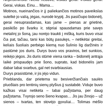
Gerai, viskas. Einu… Mama…
Motinos, nueinančios ir jį paliekančios motinos paveikslas
sutelkė jo valią, jėgas, nurodė kryptį. Jis pasičiupo bidonėlį,
gerai nesuprasdamas, kas jame – pienas ar grietinė,
pasikišo po švarku ir, stipriai spausdamas prie savęs
metalinį jo šoną, jau norėjo traukti į mišką, kuris buvo visai
čia pat, tačiau, tarsi kas būtų pasukęs, – netikėtai greitai,
keliais šuoliais perbėgo kiemą nuo šulinio lig daržinės ir
pastūmė jos duris. Durys buvo vos praviros, bet sunkios,
reikėjo jėgos. Jis duris stūmė viena ranka – bidonėlį antrąja
laikė prispaudęs prie šono, suprato, kad bidonėlis jam
dabar labai svarbus, gal net svarbiausias.
Durys prasistūmė, ir jis įėjo vidun.
Prieblanda, dar prietema su besiveržiančiais saulės
pluoštais pro lentinių sienų plyšius jį sustabdė. Viduje buvo
kažkas visai netikėta – labai pažįstama, per daug
pažįstama. Tvyrojo seno šieno kvapas… Jis jau žinojo – už
sienos – tvartas, ten stovėjo gyvuliai… Tolimas mėšlo