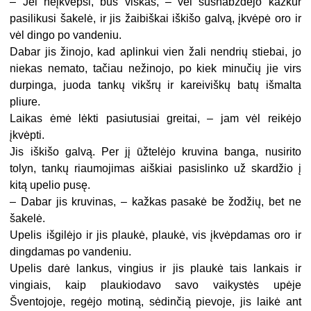
– Jei neįkvėpsi, bus viskas, – vėl sušnabždėjo kažkur
pasilikusi šakelė, ir jis žaibiškai iškišo galvą, įkvėpė oro ir
vėl dingo po vandeniu.
Dabar jis žinojo, kad aplinkui vien žali nendrių stiebai, jo
niekas nemato, tačiau nežinojo, po kiek minučių jie virs
durpinga, juoda tankų vikšrų ir kareiviškų batų išmalta
pliure.
Laikas ėmė lėkti pasiutusiai greitai, – jam vėl reikėjo
įkvėpti.
Jis iškišo galvą. Per jį ūžtelėjo kruvina banga, nusirito
tolyn, tankų riaumojimas aiškiai pasislinko už skardžio į
kitą upelio pusę.
– Dabar jis kruvinas, – kažkas pasakė be žodžių, bet ne
šakelė.
Upelis išgilėjo ir jis plaukė, plaukė, vis įkvėpdamas oro ir
dingdamas po vandeniu.
Upelis darė lankus, vingius ir jis plaukė tais lankais ir
vingiais, kaip plaukiodavo savo vaikystės upėje
Šventojoje, regėjo motiną, sėdinčią pievoje, jis laikė ant