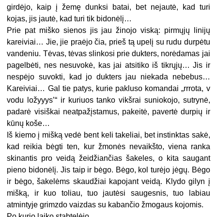
girdėjo, kaip į žemę dunksi batai, bet nejautė, kad turi
kojas, jis jautė, kad turi tik bidonėlį…
Prie pat miško sienos jis jau žinojo viską: pirmųjų linijų
kareiviai… Jie, jie praėjo čia, prieš tą upelį su rudu durpėtu
vandeniu. Tėvas, tėvas slinkosi prie dukters, norėdamas jai
pagelbėti, nes nesuvokė, kas jai atsitiko iš tikrųjų… Jis ir
nespėjo suvokti, kad jo dukters jau niekada nebebus…
Kareiviai… Gal tie patys, kurie pakluso komandai „rrrota, v
vodu ložyyys’“ ir kuriuos tanko vikšrai suniokojo, sutrynė,
padarė visiškai neatpažįstamus, pakeitė, pavertė durpių ir
kūnų koše…
Iš kiemo į mišką vedė bent keli takeliai, bet instinktas sakė,
kad reikia bėgti ten, kur žmonės nevaikšto, viena ranka
skinantis pro veidą žeidžiančias šakeles, o kita saugant
pieno bidonėlį. Jis taip ir bėgo. Bėgo, kol turėjo jėgų. Bėgo
ir bėgo, šakelėms skaudžiai kapojant veidą. Klydo gilyn į
mišką, ir kuo toliau, tuo jautėsi saugesnis, tuo labiau
atmintyje grimzdo vaizdas su kabančio žmogaus kojomis.
Po kurio laiko stabtelėjo.