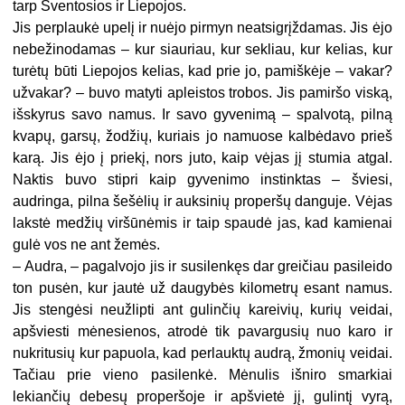
tarp Šventosios ir Liepojos.
Jis perplaukė upelį ir nuėjo pirmyn neatsigrįždamas. Jis ėjo
nebežinodamas – kur siauriau, kur sekliau, kur kelias, kur
turėtų būti Liepojos kelias, kad prie jo, pamiškėje – vakar?
užvakar? – buvo matyti apleistos trobos. Jis pamiršo viską,
išskyrus savo namus. Ir savo gyvenimą – spalvotą, pilną
kvapų, garsų, žodžių, kuriais jo namuose kalbėdavo prieš
karą. Jis ėjo į priekį, nors juto, kaip vėjas jį stumia atgal.
Naktis buvo stipri kaip gyvenimo instinktas – šviesi,
audringa, pilna šešėlių ir auksinių properšų danguje. Vėjas
lakstė medžių viršūnėmis ir taip spaudė jas, kad kamienai
gulė vos ne ant žemės.
– Audra, – pagalvojo jis ir susilenkęs dar greičiau pasileido
ton pusėn, kur jautė už daugybės kilometrų esant namus.
Jis stengėsi neužlipti ant gulinčių kareivių, kurių veidai,
apšviesti mėnesienos, atrodė tik pavargusių nuo karo ir
nukritusių kur papuola, kad perlauktų audrą, žmonių veidai.
Tačiau prie vieno pasilenkė. Mėnulis išniro smarkiai
lekiančių debesų properšoje ir apšvietė jį, gulintį vyrą,