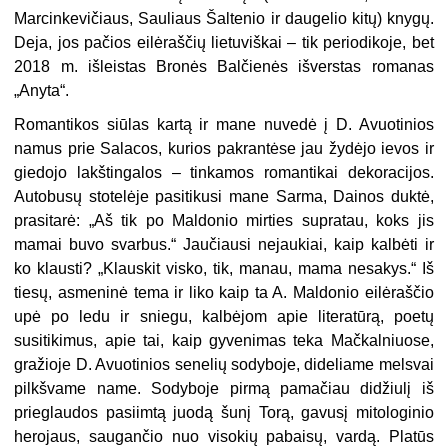
Marcinkevičiaus, Sauliaus Šaltenio ir daugelio kitų) knygų.
Deja, jos pačios eilėraščių lietuviškai – tik periodikoje, bet
2018 m. išleistas Bronės Balčienės išverstas romanas
„Anyta“.
Romantikos siūlas kartą ir mane nuvedė į D. Avuotinios
namus prie Salacos, kurios pakrantėse jau žydėjo ievos ir
giedojo lakštingalos – tinkamos romantikai dekoracijos.
Autobusų stotelėje pasitikusi mane Sarma, Dainos duktė,
prasitarė: „Aš tik po Maldonio mirties supratau, koks jis
mamai buvo svarbus.“ Jaučiausi nejaukiai, kaip kalbėti ir
ko klausti? „Klauskit visko, tik, manau, mama nesakys.“ Iš
tiesų, asmeninė tema ir liko kaip ta A. Maldonio eilėraščio
upė po ledu ir sniegu, kalbėjom apie literatūrą, poetų
susitikimus, apie tai, kaip gyvenimas teka Mačkalniuose,
gražioje D. Avuotinios senelių sodyboje, dideliame melsvai
pilkšvame name. Sodyboje pirmą pamačiau didžiulį iš
prieglaudos pasiimtą juodą šunį Torą, gavusį mitologinio
herojaus, saugančio nuo visokių pabaisų, vardą. Platūs