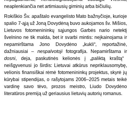
neaplenkiančia net artimiausių giminių arba bičiulių.
Rokiškio Šv. apaštalo evangelisto Mato bažnyčioje, kurioje
spalio 7-ąją už Joną Dovydėną buvo aukojamos šv. Mišios,
Lietuvos fotomenininkų sąjungos Garbės nario netektį
švelnino ne tik malda, bet ir svarbi mintis: neįkainojama ir
nepamirštama Jono Dovydėno „kukli“, reportažinė,
dažniausiai –
nespalvotoji
fotografija. Nepamirštama ir
dosni
, deja, paskutinės kelionės į „paliktą kraštą“
neišgyvenusi jo širdis: Lietuvai atkūrus nepriklausomybę,
velionis finansiškai rėmė fotomenininkų projektus, skyrė jų
kūrybai stipendijas, o rašytojams 2006–2025 metais teikė
vardinę savo tėvo, prozos meistro, Liudo Dovydėno
literatūros premiją už geriausius lietuvių autorių romanus.