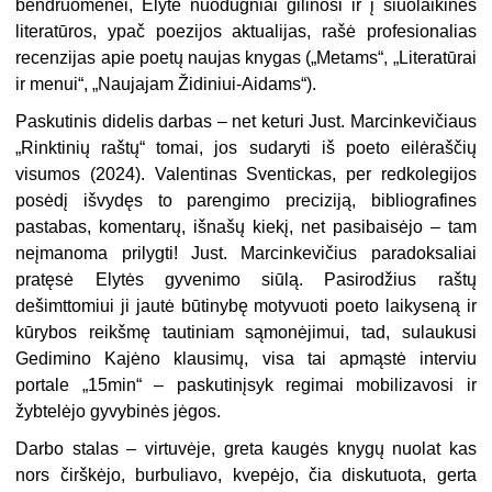
bendruomenei, Elytė nuodugniai gilinosi ir į šiuolaikinės
literatūros, ypač poezijos aktualijas, rašė profesionalias
recenzijas apie poetų naujas knygas („Metams“, „Literatūrai
ir menui“, „Naujajam Židiniui-Aidams“).
Paskutinis didelis darbas – net keturi Just. Marcinkevičiaus
„Rinktinių raštų“ tomai, jos sudaryti iš poeto eilėraščių
visumos (2024). Valentinas Sventickas, per redkolegijos
posėdį išvydęs to parengimo preciziją, bibliografines
pastabas, komentarų, išnašų kiekį, net pasibaisėjo – tam
neįmanoma prilygti
! Just.
Marcinkevičius paradoksaliai
pratęsė Elytės gyvenimo siūlą. Pasirodžius raštų
dešimttomiui ji jautė būtinybę motyvuoti poeto laikyseną ir
kūrybos reikšmę tautiniam sąmonėjimui, tad, sulaukusi
Gedimino Kajėno klausimų, visa tai apmąstė interviu
portale „15min“ – paskutinįsyk regimai mobilizavosi ir
žybtelėjo gyvybinės jėgos.
Darbo stalas – virtuvėje, greta kaugės knygų nuolat kas
nors čirškėjo, burbuliavo, kvepėjo, čia diskutuota, gerta