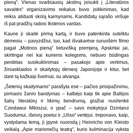
pieną“. Vienas svarbiausių akstinų įsisukti į „Literatūros
savaitės“ organizavimo reikalus buvo įsitikinimas, kad
reikia atiduoti skolą kaimynams. Kandidatų sąrašo viršuje
iš pat pradžių radosi Ikstenos vardas.
Kaune ji skaitė pirmą kartą, ir buvo patenkinta sutelktu
dėmesiu – pavyzdžiui, tuo, kad išvakarėse suruošėm filmo
pagal „Motinos pieną“ lietuvišką premjerą. Apskritai jai,
skirtingai nei kai kuriems kolegoms, nebuvo būdingas
perdėtas susikuklinimas – pasakojo apie vertimus,
žiniasklaidos ir skaitytojų dėmesį Japonijoje ir kitur, bet
darė tą kažkaip švelniai, su atvanga.
„Šetenių skaitymams“ parašyta esė – pačios prisipažinimu,
pirmasis žanro bandymas – kalbėjo kaip tik apie Baltijos
šalių literatūrų ir likimų bendrumą, gražiai nusilenkė
Czesławui Miłoszui, o ypač – savo mokytojui Dzintarui
Suodumui, išeivių poetui ir „Uliso“ vertėjui. Imponavo, kaip,
vystydama temą, ji įpynė nuorodą į Heinricho von Kleisto
veikalą „Apie marionečių teatrą“, kurio kulminacija vyksta