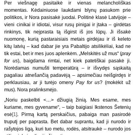
Per viešnagę pasitaikė ir vienas melancholiškas
momentas. Kėdainiuose laukdami blynų pasukom prie
politikos, ir Nora pasisakė juodai. Politinė klasė Latvijoje –
vieni cinikai ir idiotai, visur rusų pinigai ir įtaka – girdėtas
rinkinys, tik neįprasta tą išgirst iš jos lūpų. Ji išsakė
nuomonę, kurią pastaraisiais metais girdėjau ir iš keleto
kitų latvių – kad dabar jie yra Pabaltijo atsilikėliai, kad ne
tik estai, bet ir mes juos aplenkėm. „Melskitės už mus“ (
pray
for us
), baigdama rimtai, net kiek patetiškai pasakė ji.
Norėdamas numušti temperatūrą – ir išvydęs sąskaitą
pagaliau atnešančią padavėją – apsimečiau neišgirdęs ir
perklausiau, ar ji turėjo omeny
Pay for us
? (mokėkit už
mus). Nora pralinksmėjo.
„Noriu paskelbti <…> džiugią žinią. Mes esame, mes
kuriame, mes gyvename“, – taip baigiasi Ikstenos Šetenių
esė
[1]
. Pirmą kartą perskaičius, pabaiga man pasirodė
truputį per paprasta. Bet dabar suprantu, kad ji nurodo ir
rašytojos ligą, kuri tuo metu, rodės, atsitraukė – nurodo jos