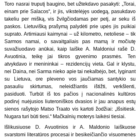
Toro nasrai truputį baugino, bet užtekdavo pasakyti: „Torai,
einam prie Salacos“, ir jis, vikstelėjęs uodegą, pasukdavo
takeliu per mišką, vis žvilgčiodamas per petį, ar seku iš
paskos. Lietuvišką prašymą palydėti prie upės jis puikiai
suprato. Artimiausi kaimynai – už kilometro, netoliese – tik
Sarmos namai, o savaitgaliais pas mamą ir močiutę
suvažiuodavo anūkai, kaip laiške A. Maldoniui rašė D.
Avuotinia, teikę jai tikros gyvenimo prasmės. Ten
atvykdavo ir menininkai – rezidencijų vieta. Gal ir klystu,
nei Daina, nei Sarma nieko apie tai nekalbėjo, bet, lyginant
su Lietuva, ore pleveno vos jaučiamas santykio su
pasauliu skirtumas, neleidžiantis ištižti, verkšlenti,
pasiduoti. Turbūt iš tos pačios į nacionalinės kultūros
podirvį nuėjusios liuteroniškos dvasios ir jau anapus estų
sienos rašytojo Matso Traato vis kartoti žodžiai: „Išsitiesk.
Nugara turi būti tiesi.“ Mačkalnių moterys laikėsi tiesiai.
Išlikusiuose D. Avuotinios ir A. Maldonio laiškuose
svarstomi literatūros procesai ir besikeičiančio visuomenės