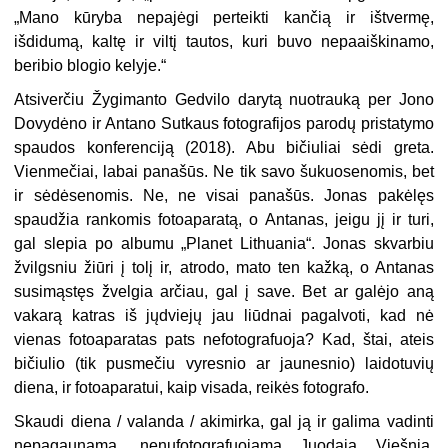
„Mano kūryba nepajėgi perteikti kančią ir ištvermę,
išdidumą, kaltę ir viltį tautos, kuri buvo nepaaiškinamo,
beribio blogio kelyje.“
Atsiverčiu Žygimanto Gedvilo darytą nuotrauką per Jono
Dovydėno ir Antano Sutkaus fotografijos parodų pristatymo
spaudos konferenciją (2018). Abu bičiuliai sėdi greta.
Vienmečiai, labai panašūs. Ne tik savo šukuosenomis, bet
ir sėdėsenomis. Ne, ne visai panašūs. Jonas pakėlęs
spaudžia rankomis fotoaparatą, o Antanas, jeigu jį ir turi,
gal slepia po albumu „Planet Lithuania“. Jonas skvarbiu
žvilgsniu žiūri į tolį ir, atrodo, mato ten kažką, o Antanas
susimąstęs žvelgia arčiau, gal į save. Bet ar galėjo aną
vakarą katras iš jųdviejų jau liūdnai pagalvoti, kad nė
vienas fotoaparatas pats nefotografuoja? Kad, štai, ateis
bičiulio (tik pusmečiu vyresnio ar jaunesnio) laidotuvių
diena, ir fotoaparatui, kaip visada, reikės fotografo.
Skaudi diena / valanda / akimirka, gal ją ir galima vadinti
nepagaunama, nenufotografuojama Juodąja Viešnia,