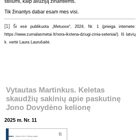
stiliumi, kaip aliuziją žinantiems.
Tik žinantys dabar esam mes visi.
[1]
Ši esė publikuota „Metuose“, 2024, Nr. 1 (prieiga internete:
https://www.zurnalasmetai.lt/nora-ikstena-dziugi-zinia-seteniai/). Iš latvių
k. vertė Laura Laurušaitė.
Vytautas Martinkus. Keletas
skaudžių sakinių apie paskutinę
Jono Dovydėno kelionę
2025 m. Nr. 11