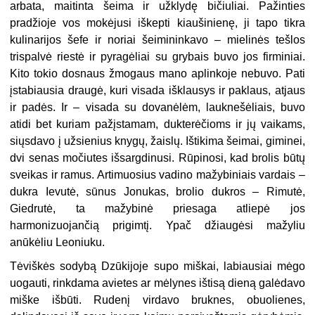
arbata, maitinta šeima ir užklydę bičiuliai. Pažinties
pradžioje vos mokėjusi iškepti kiaušinienę, ji tapo tikra
kulinarijos šefe ir noriai šeimininkavo – mielinės tešlos
trispalvė riestė ir pyragėliai su grybais buvo jos firminiai.
Kito tokio dosnaus žmogaus mano aplinkoje nebuvo. Pati
įstabiausia draugė, kuri visada išklausys ir paklaus, atjaus
ir padės. Ir – visada su dovanėlėm, lauknešėliais, buvo
atidi bet kuriam pažįstamam, dukterėčioms ir jų vaikams,
siųsdavo į užsienius knygų, žaislų. Ištikima šeimai, giminei,
dvi senas močiutes išsargdinusi. Rūpinosi, kad brolis būtų
sveikas ir ramus. Artimuosius vadino mažybiniais vardais –
dukra Ievutė, sūnus Jonukas, brolio dukros – Rimutė,
Giedrutė, ta mažybinė priesaga atliepė jos
harmonizuojančią prigimtį. Ypač džiaugėsi mažyliu
anūkėliu Leoniuku.
Tėviškės sodybą Dzūkijoje supo miškai, labiausiai mėgo
uogauti, rinkdama avietes ar mėlynes ištisą dieną galėdavo
miške išbūti. Rudenį virdavo bruknes, obuolienes,