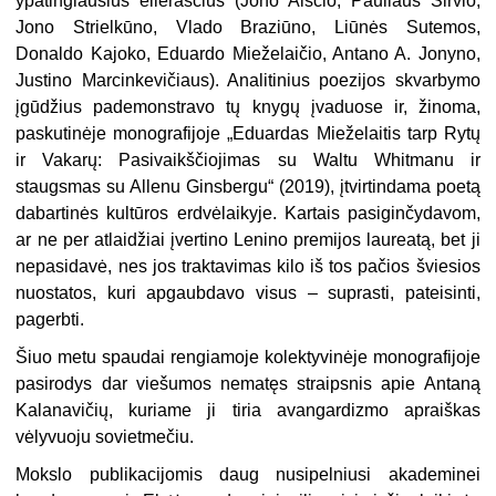
ypatingiausius eilėraščius (Jono Aisčio, Pauliaus Širvio,
Jono Strielkūno, Vlado Braziūno, Liūnės Sutemos,
Donaldo Kajoko, Eduardo Mieželaičio, Antano A. Jonyno,
Justino Marcinkevičiaus). Analitinius poezijos skvarbymo
įgūdžius pademonstravo tų knygų įvaduose ir, žinoma,
paskutinėje monografijoje „Eduardas Mieželaitis tarp Rytų
ir Vakarų: Pasivaikščiojimas su Waltu Whitmanu ir
staugsmas su Allenu Ginsbergu“ (2019), įtvirtindama poetą
dabartinės kultūros erdvėlaikyje. Kartais pasiginčydavom,
ar ne per atlaidžiai įvertino Lenino premijos laureatą, bet ji
nepasidavė, nes jos traktavimas kilo iš tos pačios šviesios
nuostatos, kuri apgaubdavo visus – suprasti, pateisinti,
pagerbti.
Šiuo metu spaudai rengiamoje kolektyvinėje monografijoje
pasirodys dar viešumos nematęs straipsnis apie Antaną
Kalanavičių, kuriame ji tiria
avangardizmo apraiškas
vėlyvuoju sovietmečiu.
Mokslo publikacijomis daug nusipelniusi akademinei