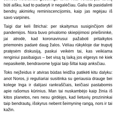
būti aišku, kad to padaryti ir negalėčiau. Galiu tik pasidalinti
bendrų akimirkų reminiscencijomis, kaip jas regėjau iš
savo varpinės.
Taigi dar keli štrichai: per skaitymus susiginčijom dėl
pandemijos. Nora buvo privalomo skiepijimosi priešininkė,
jai atrodė, kad koronavirusui pažaboti pritaikytos
priemonės padarė daug žalos. Vėliau rūkykloje dar truputį
pratęsėm diskusiją, paskui veikėm tai, kas veikiama
renginiui pasibaigus – bet visą tą laiką jos elgesys nė kiek
nepasikeitė, bendravome lygiai taip šiltai kaip anksčiau.
Toks neįžeidus ir atviras būdas leidžia patikėti kitu dalyku:
anot Noros, ji reguliariai susitinka su geriausia drauge bei
kolege Inga ir dalijasi rankraščiais, keičiasi pastabomis
apie rašomus kūrinius. Man tai nuskambėjo kaip žinia iš
kitos planetos, nes nesu girdėjęs, kad lietuvių prozininkai
taip bendrautų, išskyrus nebent šeimyninę rangą, nors ir tai
kažin.