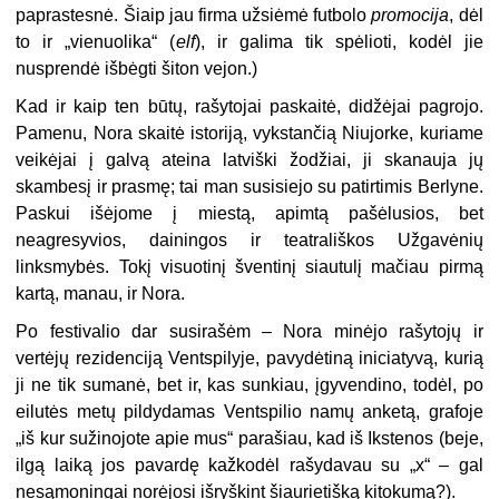
paprastesnė. Šiaip jau firma užsiėmė futbolo
promocija
, dėl
to ir „vienuolika“ (
elf
), ir galima tik spėlioti, kodėl jie
nusprendė išbėgti šiton vejon.)
Kad ir kaip ten būtų, rašytojai paskaitė, didžėjai pagrojo.
Pamenu, Nora skaitė istoriją, vykstančią Niujorke, kuriame
veikėjai į galvą ateina latviški žodžiai, ji skanauja jų
skambesį ir prasmę; tai man susisiejo su patirtimis Berlyne.
Paskui išėjome į miestą, apimtą pašėlusios, bet
neagresyvios, dainingos ir teatrališkos Užgavėnių
linksmybės. Tokį visuotinį šventinį siautulį mačiau pirmą
kartą, manau, ir Nora.
Po festivalio dar susirašėm ­– Nora minėjo rašytojų ir
vertėjų rezidenciją Ventspilyje, pavydėtiną iniciatyvą, kurią
ji ne tik sumanė, bet ir, kas sunkiau, įgyvendino, todėl, po
eilutės metų pildydamas Ventspilio namų anketą, grafoje
„iš kur sužinojote apie mus“ parašiau, kad iš Ikstenos (beje,
ilgą laiką jos pavardę kažkodėl rašydavau su „x“ – gal
nesąmoningai norėjosi išryškint šiaurietišką kitokumą?).