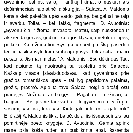
gyvenimo realijos, vaikų ir anūkų likimai, o paskutiniais
dešimtmečiais nuolatinė laiškų gija – Salaca. A. Maldonis
kartais kiek pakeičia upės vardo galūnę, bet gal tai ne taip
ir svarbu. Toliau – keli laiškų fragmentai. D. Avuotinia:
„Gyvenu čia ir žiemą, ir vasarą. Matau, kaip nuskrenda ir
atskrenda gervės, girdžiu, kaip jos klykauja netoli už upės,
pelkėse. Kai užeina liūdesys, galiu nueiti į mišką, pasėdėti
ten ir pasiklausyti, kaip siūbuoja pušys. Toks dabar mano
pasaulis. Jis man mielas.“ A. Maldonis: „Esu dėkingas Tau,
kad atsiuntei tą nuotrauką su suoleliu prie Salacės.
Kažkaip visada įsivaizduodavau, kad gyvenimas prie
gražios romantiškos upės – tai lyg papildoma palaima,
grožis, prasmė. Apie tą tavo Salacą netgi eilėraštį esu
pradėjęs. Nežinau, ar baigęs… Pagaliau – nežinau, ar
baigsiu… Bet juk ne tai svarbu… Ir gyvenimo, ir vilčių, ir
siekimų yra tiek, kiek yra. Kiek gali būti, kol – gali būti.“
Eilėraštį A. Maldonis tikrai baigė, deja, jis išspausdintas jau
pomirtinėje poeto knygoje. D. Avuotinia: „Gamta aplink
mane tokia, kokia rudenį turi būti: krinta lapai, išskrenda