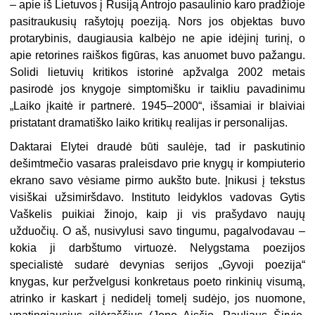
– apie iš Lietuvos į Rusiją Antrojo pasaulinio karo pradžioje
pasitraukusių rašytojų poeziją. Nors jos objektas buvo
protarybinis, daugiausia kalbėjo ne apie idėjinį turinį, o
apie retorines raiškos figūras, kas anuomet buvo pažangu.
Solidi lietuvių kritikos istorinė apžvalga 2002 metais
pasirodė jos knygoje simptomišku ir taikliu pavadinimu
„Laiko įkaitė ir partnerė. 1945–2000“, išsamiai ir blaiviai
pristatant dramatiško laiko kritikų realijas ir personalijas.
Daktarai Elytei draudė būti saulėje, tad ir paskutinio
dešimtmečio vasaras praleisdavo prie knygų ir kompiuterio
ekrano savo vėsiame pirmo aukšto bute. Įnikusi į tekstus
visiškai užsimiršdavo. Instituto leidyklos vadovas Gytis
Vaškelis puikiai žinojo, kaip ji vis prašydavo naujų
užduočių. O aš, nusivylusi savo tingumu, pagalvodavau –
kokia ji darbštumo virtuozė. Nelygstama poezijos
specialistė sudarė devynias serijos „Gyvoji poezija“
knygas, kur peržvelgusi konkretaus poeto rinkinių visumą,
atrinko ir kaskart į nedidelį tomelį sudėjo, jos nuomone,