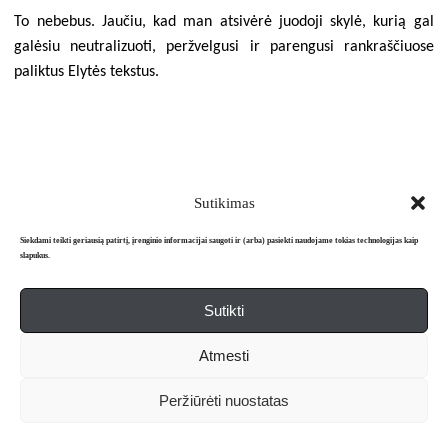
To nebebus. Jaučiu, kad man atsivėrė juodoji skylė, kurią gal
galėsiu neutralizuoti, peržvelgusi ir parengusi rankraščiuose
paliktus Elytės tekstus.
Sutikimas
Herkus Kunčius. Keli epizodai.
Siekdami teikti geriausią patirtį, įrenginio informacijai saugoti ir (arba) pasiekti naudojame tokias technologijas kaip
RoRa
slapukus.
2024 m. Nr. 10
Sutikti
Atmesti
Peržiūrėti nuostatas