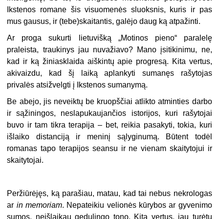
Ikstenos romane šis visuomenės sluoksnis, kuris ir pas
mus gausus, ir (tebe)skaitantis, galėjo daug ką atpažinti.
Ar proga sukurti lietuvišką „Motinos pieno“ paralelę
praleista, traukinys jau nuvažiavo? Mano įsitikinimu, ne,
kad ir ką žiniasklaida aiškintų apie progresą. Kita vertus,
akivaizdu, kad šį laiką aplankyti sumanęs rašytojas
privalės atsižvelgti į Ikstenos sumanymą.
Be abejo, jis neveiktų be kruopščiai atlikto atminties darbo
ir sąžiningos, neslapukaujančios istorijos, kuri rašytojai
buvo ir tam tikra terapija – bet, reikia pasakyti, tokia, kuri
išlaiko distanciją ir meninį sąlyginumą. Būtent todėl
romanas tapo terapijos seansu ir ne vienam skaitytojui ir
skaitytojai.
Peržiūrėjęs, ką parašiau, matau, kad tai nebus nekrologas
ar
in memoriam
. Nepateikiu velionės kūrybos ar gyvenimo
sumos, neišlaikau gedulingo tono. Kita vertus, jau turėtų