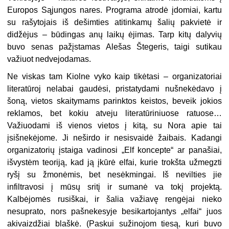
Europos Sąjungos nares. Programa atrodė įdomiai, kartu
su rašytojais iš dešimties atitinkamų šalių pakvietė ir
didžėjus – būdingas anų laikų ėjimas. Tarp kitų dalyvių
buvo senas pažįstamas Alešas Štegeris, taigi sutikau
važiuot nedvejodamas.
Ne viskas tam Kiolne vyko kaip tikėtasi – organizatoriai
literatūroj nelabai gaudėsi, pristatydami nušnekėdavo į
šoną, vietos skaitymams parinktos keistos, beveik jokios
reklamos, bet kokiu atveju literatūriniuose ratuose…
Važiuodami iš vienos vietos į kitą, su Nora apie tai
įsišnekėjome. Ji neširdo ir nesisvaidė žaibais. Kadangi
organizatorių įstaiga vadinosi „Elf koncepte“ ar panašiai,
išvystėm teoriją, kad ją įkūrė elfai, kurie trokšta užmegzti
ryšį su žmonėmis, bet nesėkmingai. Iš nevilties jie
infiltravosi į mūsų sritį ir sumanė va tokį projektą.
Kalbėjomės rusiškai, ir šalia važiavę rengėjai nieko
nesuprato, nors pašnekesyje besikartojantys „elfai“ juos
akivaizdžiai blaškė. (Paskui sužinojom tiesą, kuri buvo