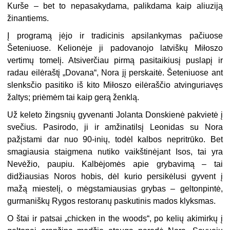
Kurše – bet to nepasakydama, palikdama kaip aliuziją
žinantiems.
Į programą įėjo ir tradicinis apsilankymas pačiuose
Šeteniuose. Kelionėje ji padovanojo latviškų Miłoszo
vertimų tomelį. Atsiverčiau pirmą pasitaikiusį puslapį ir
radau eilėraštį „Dovana“, Nora jį perskaitė. Šeteniuose ant
slenksčio pasitiko iš kito Miłoszo eilėraščio atvinguriavęs
žaltys; priėmėm tai kaip gerą ženklą.
Už keleto žingsnių gyvenanti Jolanta Donskienė pakvietė į
svečius. Pasirodo, ji ir amžinatilsį Leonidas su Nora
pažįstami dar nuo 90-inių, todėl kalbos nepritrūko. Bet
smagiausia staigmena nutiko vaikštinėjant Isos, tai yra
Nevėžio, paupiu. Kalbėjomės apie grybavimą ­– tai
didžiausias Noros hobis, dėl kurio persikėlusi gyvent į
mažą miestelį, o mėgstamiausias grybas – geltonpintė,
gurmaniškų Rygos restoranų paskutinis mados klyksmas.
O štai ir patsai „chicken in the woods“, po kelių akimirkų į