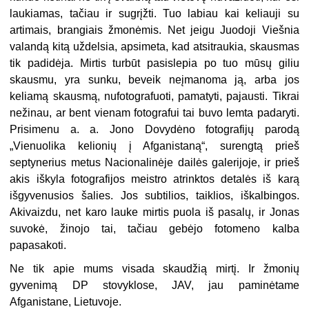
laukiamas, tačiau ir sugrįžti. Tuo labiau kai keliauji su
artimais, brangiais žmonėmis. Net jeigu Juodoji Viešnia
valandą kitą uždelsia, apsimeta, kad atsitraukia, skausmas
tik padidėja. Mirtis turbūt pasislepia po tuo mūsų giliu
skausmu, yra sunku, beveik neįmanoma ją, arba jos
keliamą skausmą, nufotografuoti, pamatyti, pajausti. Tikrai
nežinau, ar bent vienam fotografui tai buvo lemta padaryti.
Prisimenu a. a. Jono Dovydėno fotografijų parodą
„Vienuolika kelionių į Afganistaną“, surengtą prieš
septynerius metus Nacionalinėje dailės galerijoje, ir prieš
akis iškyla fotografijos meistro atrinktos detalės iš karą
išgyvenusios šalies. Jos subtilios, taiklios, iškalbingos.
Akivaizdu, net karo lauke mirtis puola iš pasalų, ir Jonas
suvokė, žinojo tai, tačiau gebėjo fotomeno kalba
papasakoti.
Ne tik apie mums visada skaudžią mirtį. Ir žmonių
gyvenimą DP stovyklose, JAV, jau paminėtame
Afganistane, Lietuvoje.