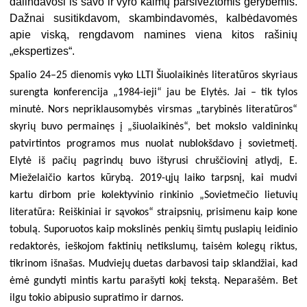
dalindavosi iš savo ir vyro kaimų parsivežtomis gėrybėmis.
Dažnai susitikdavom, skambindavomės, kalbėdavomės
apie viską, rengdavom namines viena kitos rašinių
„ekspertizes“.
Spalio 24–25 dienomis vyko LLTI Šiuolaikinės literatūros skyriaus
surengta konferencija „1984-ieji“ jau be Elytės. Jai – tik tylos
minutė. Nors nepriklausomybės virsmas „tarybinės literatūros“
skyrių buvo permainęs į „šiuolaikinės“, bet mokslo valdininkų
patvirtintos programos mus nuolat nublokšdavo į sovietmetį.
Elytė iš pačių pagrindų buvo ištyrusi chruščiovinį atlydį, E.
Mieželaičio kartos kūrybą. 2019-ųjų laiko tarpsnį, kai mudvi
kartu dirbom prie kolektyvinio rinkinio „Sovietmečio lietuvių
literatūra: Reiškiniai ir sąvokos“ straipsnių, prisimenu kaip kone
tobulą. Suporuotos kaip mokslinės penkių šimtų puslapių leidinio
redaktorės, ieškojom faktinių netikslumų, taisėm kolegų riktus,
tikrinom išnašas. Mudviejų duetas darbavosi taip sklandžiai, kad
ėmė gundyti mintis kartu parašyti kokį tekstą. Neparašėm. Bet
ilgu tokio abipusio supratimo ir darnos.