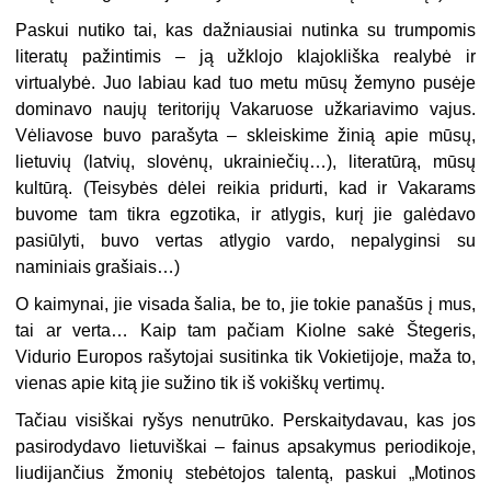
Paskui nutiko tai, kas dažniausiai nutinka su trumpomis
literatų pažintimis – ją užklojo klajokliška realybė ir
virtualybė. Juo labiau kad tuo metu mūsų žemyno pusėje
dominavo naujų teritorijų Vakaruose užkariavimo vajus.
Vėliavose buvo parašyta ­– skleiskime žinią apie mūsų,
lietuvių (latvių, slovėnų, ukrainiečių…), literatūrą, mūsų
kultūrą. (Teisybės dėlei reikia pridurti, kad ir Vakarams
buvome tam tikra egzotika, ir atlygis, kurį jie galėdavo
pasiūlyti, buvo vertas atlygio vardo, nepalyginsi su
naminiais grašiais…)
O kaimynai, jie visada šalia, be to, jie tokie panašūs į mus,
tai ar verta… Kaip tam pačiam Kiolne sakė Štegeris,
Vidurio Europos rašytojai susitinka tik Vokietijoje, maža to,
vienas apie kitą jie sužino tik iš vokiškų vertimų.
Tačiau visiškai ryšys nenutrūko. Perskaitydavau, kas jos
pasirodydavo lietuviškai – fainus apsakymus periodikoje,
liudijančius žmonių stebėtojos talentą, paskui „Motinos