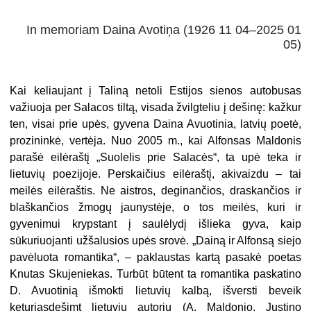
In memoriam Daina Avotiņa (1926 11 04–2025 01
05)
Kai keliaujant į Taliną netoli Estijos sienos autobusas
važiuoja per Salacos tiltą, visada žvilgteliu į dešinę: kažkur
ten, visai prie upės, gyvena Daina Avuotinia, latvių poetė,
prozininkė, vertėja. Nuo 2005 m., kai Alfonsas Maldonis
parašė eilėraštį „Suolelis prie Salacės“, ta upė teka ir
lietuvių poezijoje. Perskaičius eilėraštį, akivaizdu – tai
meilės eilėraštis. Ne aistros, deginančios, draskančios ir
blaškančios žmogų jaunystėje, o tos meilės, kuri ir
gyvenimui krypstant į saulėlydį išlieka gyva, kaip
sūkuriuojanti užšalusios upės srovė. „Dainą ir Alfonsą siejo
pavėluota romantika“, – paklaustas kartą pasakė poetas
Knutas Skujeniekas. Turbūt būtent ta romantika paskatino
D. Avuotinią išmokti lietuvių kalbą, išversti beveik
keturiasdešimt lietuvių autorių (A. Maldonio, Justino