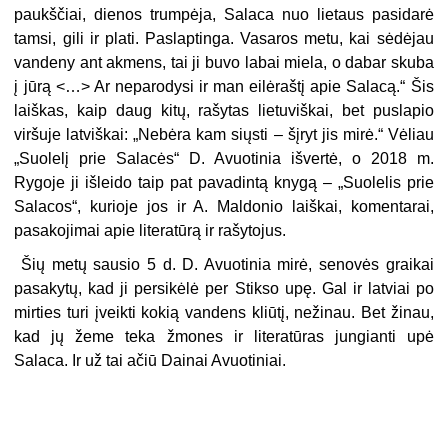
paukščiai, dienos trumpėja, Salaca nuo lietaus pasidarė
tamsi, gili ir plati. Paslaptinga. Vasaros metu, kai sėdėjau
vandeny ant akmens, tai ji buvo labai miela, o dabar skuba
į jūrą <…> Ar neparodysi ir man eilėraštį apie Salacą.“ Šis
laiškas, kaip daug kitų, rašytas lietuviškai, bet puslapio
viršuje latviškai: „Nebėra kam siųsti – šįryt jis mirė.“ Vėliau
„Suolelį prie Salacės“ D. Avuotinia išvertė, o 2018 m.
Rygoje ji išleido taip pat pavadintą knygą – „Suolelis prie
Salacos“, kurioje jos ir A. Maldonio laiškai, komentarai,
pasakojimai apie literatūrą ir rašytojus.
Šių metų sausio 5 d. D. Avuotinia mirė, senovės graikai
pasakytų, kad ji persikėlė per Stikso upę. Gal ir latviai po
mirties turi įveikti kokią vandens kliūtį, nežinau. Bet žinau,
kad jų žeme teka žmones ir literatūras jungianti upė
Salaca. Ir už tai ačiū Dainai Avuotiniai.