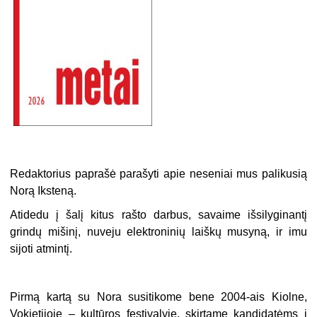
Redaktorius paprašė parašyti apie neseniai mus palikusią
Norą Iksteną.
Atidedu į šalį kitus rašto darbus, savaime išsilyginantį
grindų mišinį, nuveju elektroninių laiškų musyną, ir imu
sijoti atmintį.
Pirmą kartą su Nora susitikome bene 2004-ais Kiolne,
Vokietijoje – kultūros festivalyje, skirtame kandidatėms į