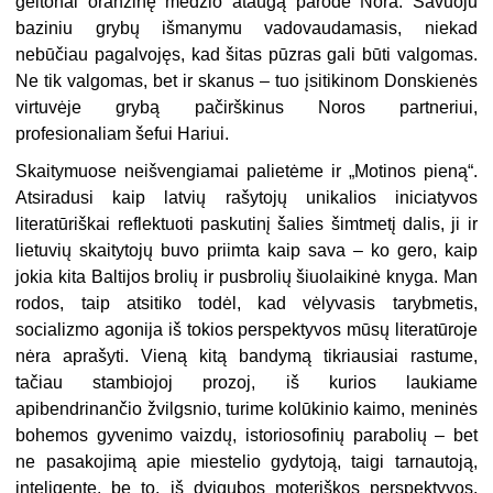
geltonai oranžinę medžio ataugą parodė Nora. Savuoju
baziniu grybų išmanymu vadovaudamasis, niekad
nebūčiau pagalvojęs, kad šitas pūzras gali būti valgomas.
Ne tik valgomas, bet ir skanus – tuo įsitikinom Donskienės
virtuvėje grybą pačirškinus Noros partneriui,
profesionaliam šefui Hariui.
Skaitymuose neišvengiamai palietėme ir „Motinos pieną“.
Atsiradusi kaip latvių rašytojų unikalios iniciatyvos
literatūriškai reflektuoti paskutinį šalies šimtmetį dalis, ji ir
lietuvių skaitytojų buvo priimta kaip sava – ko gero, kaip
jokia kita Baltijos brolių ir pusbrolių šiuolaikinė knyga. Man
rodos, taip atsitiko todėl, kad vėlyvasis tarybmetis,
socializmo agonija iš tokios perspektyvos mūsų literatūroje
nėra aprašyti. Vieną kitą bandymą tikriausiai rastume,
tačiau stambiojoj prozoj, iš kurios laukiame
apibendrinančio žvilgsnio, turime kolūkinio kaimo, meninės
bohemos gyvenimo vaizdų, istoriosofinių parabolių – bet
ne pasakojimą apie miestelio gydytoją, taigi tarnautoją,
inteligentę, be to, iš dvigubos moteriškos perspektyvos.