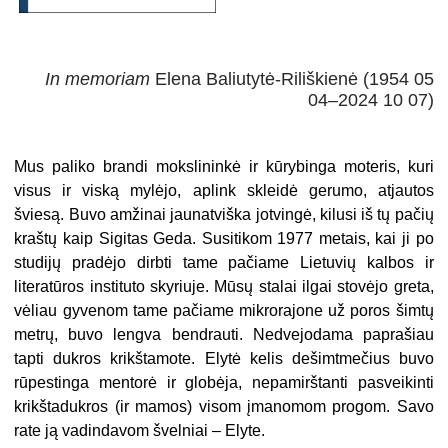
In memoriam
Elena Baliutytė-Riliškienė (1954 05
04–2024 10 07)
Mus paliko brandi mokslininkė ir kūrybinga moteris, kuri
visus ir viską mylėjo, aplink skleidė gerumo, atjautos
šviesą. Buvo amžinai jaunatviška jotvingė, kilusi iš tų pačių
kraštų kaip Sigitas Geda. Susitikom 1977 metais, kai ji po
studijų pradėjo dirbti tame pačiame Lietuvių kalbos ir
literatūros instituto skyriuje. Mūsų stalai ilgai stovėjo greta,
vėliau gyvenom tame pačiame mikrorajone už poros šimtų
metrų, buvo lengva bendrauti. Nedvejodama paprašiau
tapti dukros krikštamote. Elytė kelis dešimtmečius buvo
rūpestinga mentorė ir globėja, nepamirštanti pasveikinti
krikštadukros (ir mamos) visom įmanomom progom. Savo
rate ją vadindavom švelniai – Elyte.