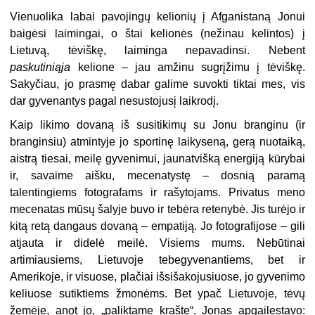
Vienuolika labai pavojingų kelionių į Afganistaną Jonui
baigėsi laimingai, o štai kelionės (nežinau kelintos) į
Lietuvą, tėviškę, laiminga nepavadinsi. Nebent
paskutiniąja
kelione – jau amžinu sugrįžimu į tėviškę.
Sakyčiau, jo prasmę dabar galime suvokti tiktai mes, vis
dar gyvenantys pagal nesustojusį laikrodį.
Kaip likimo dovaną iš susitikimų su Jonu branginu (ir
branginsiu) atmintyje jo sportinę laikyseną, gerą nuotaiką,
aistrą tiesai, meilę gyvenimui, jaunatvišką energiją kūrybai
ir, savaime aišku, mecenatystę – dosnią paramą
talentingiems fotografams ir rašytojams. Privatus meno
mecenatas mūsų šalyje buvo ir tebėra retenybė. Jis turėjo ir
kitą retą dangaus dovaną – empatiją. Jo fotografijose – gili
atjauta ir didelė meilė. Visiems mums. Nebūtinai
artimiausiems, Lietuvoje tebegyvenantiems, bet ir
Amerikoje, ir visuose, plačiai išsišakojusiuose, jo gyvenimo
keliuose sutiktiems žmonėms. Bet ypač Lietuvoje, tėvų
žemėje, anot jo, „paliktame krašte“. Jonas apgailestavo: