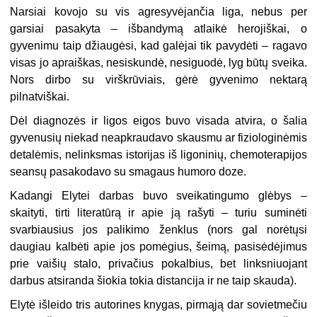
Narsiai kovojo su vis agresyvėjančia liga, nebus per
garsiai pasakyta – išbandymą atlaikė herojiškai, o
gyvenimu taip džiaugėsi, kad galėjai tik pavydėti – ragavo
visas jo apraiškas, nesiskundė, nesiguodė, lyg būtų sveika.
Nors dirbo su virškrūviais, gėrė gyvenimo nektarą
pilnatviškai.
Dėl diagnozės ir ligos eigos buvo visada atvira, o šalia
gyvenusių
niekad neapkraudavo skausmu ar fiziologinėmis
detalėmis, nelinksmas istorijas iš ligoninių, chemoterapijos
seansų pasakodavo su smagaus humoro doze.
Kadangi Elytei darbas buvo sveikatingumo glėbys –
skaityti, tirti literatūrą ir apie ją rašyti – turiu suminėti
svarbiausius jos palikimo ženklus (nors gal norėtųsi
daugiau kalbėti apie jos pomėgius, šeimą, pasisėdėjimus
prie vaišių stalo, privačius pokalbius, bet linksniuojant
darbus atsiranda šiokia tokia distancija ir ne taip skauda).
Elytė išleido tris autorines knygas, pirmąją dar sovietmečiu