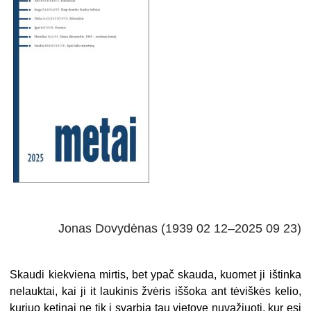
Jonas Dovydėnas (1939 02 12–2025 09 23)
Skaudi kiekviena mirtis, bet ypač skauda, kuomet ji ištinka
nelauktai, kai ji it laukinis žvėris iššoka ant tėviškės kelio,
kuriuo ketinai ne tik į svarbią tau vietovę nuvažiuoti, kur esi