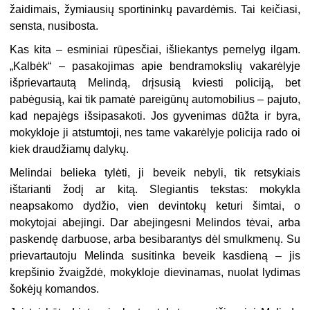
žaidimais, žymiausių sportininkų pavardėmis. Tai keičiasi,
sensta, nusibosta.
Kas kita – esminiai rūpesčiai, išliekantys pernelyg ilgam.
„Kalbėk“ – pasakojimas apie bendramokslių vakarėlyje
išprievartautą Melindą, drįsusią kviesti policiją, bet
pabėgusią, kai tik pamatė pareigūnų automobilius – pajuto,
kad nepajėgs išsipasakoti. Jos gyvenimas dūžta ir byra,
mokykloje ji atstumtoji, nes tame vakarėlyje policija rado oi
kiek draudžiamų dalykų.
Melindai belieka tylėti, ji beveik nebyli, tik retsykiais
ištarianti žodį ar kitą. Slegiantis tekstas: mokykla
neapsakomo dydžio, vien devintokų keturi šimtai, o
mokytojai abejingi. Dar abejingesni Melindos tėvai, arba
paskendę darbuose, arba besibarantys dėl smulkmenų. Su
prievartautoju Melinda susitinka beveik kasdieną – jis
krepšinio žvaigždė, mokykloje dievinamas, nuolat lydimas
šokėjų komandos.