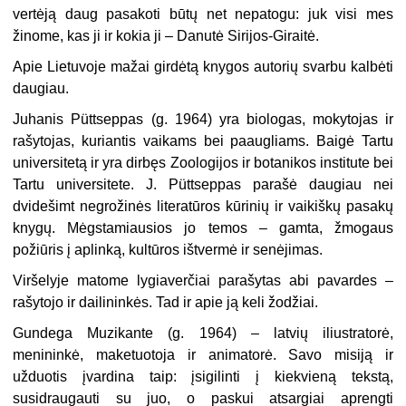
vertėją daug pasakoti būtų net nepatogu: juk visi mes
žinome, kas ji ir kokia ji – Danutė Sirijos-Giraitė.
Apie Lietuvoje mažai girdėtą knygos autorių svarbu kalbėti
daugiau.
Juhanis
Püttseppas
(g. 1964) yra biologas, mokytojas ir
rašytojas, kuriantis vaikams bei paaugliams. Baigė Tartu
universitetą ir yra dirbęs Zoologijos ir botanikos institute bei
Tartu universitete. J. Püttseppas parašė daugiau nei
dvidešimt negrožinės literatūros kūrinių ir vaikiškų pasakų
knygų. Mėgstamiausios jo temos – gamta, žmogaus
požiūris į aplinką, kultūros ištvermė ir senėjimas.
Viršelyje matome lygiaverčiai parašytas abi pavardes –
rašytojo ir dailininkės. Tad ir apie ją keli žodžiai.
Gundega Muzikante (g. 1964) – latvių iliustratorė,
menininkė, maketuotoja ir animatorė. Savo misiją ir
užduotis įvardina taip: įsigilinti į kiekvieną tekstą,
susidraugauti su juo, o paskui atsargiai aprengti