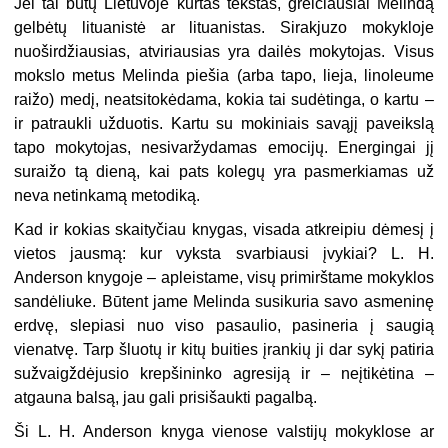
Jei tai būtų Lietuvoje kurtas tekstas, greičiausiai Melindą
gelbėtų lituanistė ar lituanistas. Sirakjuzo mokykloje
nuoširdžiausias, atviriausias yra dailės mokytojas. Visus
mokslo metus Melinda piešia (arba tapo, lieja, linoleume
raižo) medį, neatsitokėdama, kokia tai sudėtinga, o kartu –
ir patraukli užduotis. Kartu su mokiniais savąjį paveikslą
tapo mokytojas, nesivaržydamas emocijų. Energingai jį
suraižo tą dieną, kai pats kolegų yra pasmerkiamas už
neva netinkamą metodiką.
Kad ir kokias skaityčiau knygas, visada atkreipiu dėmesį į
vietos jausmą: kur vyksta svarbiausi įvykiai? L. H.
Anderson knygoje – apleistame, visų primirštame mokyklos
sandėliuke. Būtent jame Melinda susikuria savo asmeninę
erdvę, slepiasi nuo viso pasaulio, pasineria į saugią
vienatvę. Tarp šluotų ir kitų buities įrankių ji dar sykį patiria
sužvaigždėjusio krepšininko agresiją ir – neįtikėtina –
atgauna balsą, jau gali prisišaukti pagalbą.
Ši L. H. Anderson knyga vienose valstijų mokyklose ar