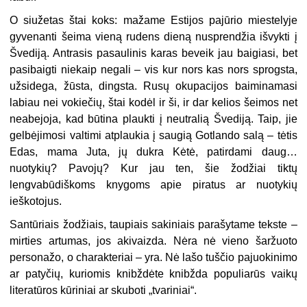
O siužetas štai koks: mažame Estijos pajūrio miestelyje
gyvenanti šeima vieną rudens dieną nusprendžia išvykti į
Švediją. Antrasis pasaulinis karas beveik jau baigiasi, bet
pasibaigti niekaip negali – vis kur nors kas nors sprogsta,
užsidega, žūsta, dingsta. Rusų okupacijos baiminamasi
labiau nei vokiečių, štai kodėl ir ši, ir dar kelios šeimos net
neabejoja, kad būtina plaukti į neutralią Švediją. Taip, jie
gelbėjimosi valtimi atplaukia į saugią Gotlando salą – tėtis
Edas, mama Juta, jų dukra Kėtė, patirdami daug…
nuotykių? Pavojų? Kur jau ten, šie žodžiai tiktų
lengvabūdiškoms knygoms apie piratus ar nuotykių
ieškotojus.
Santūriais žodžiais, taupiais sakiniais parašytame tekste –
mirties artumas, jos akivaizda. Nėra nė vieno šaržuoto
personažo, o charakteriai – yra. Nė lašo tuščio pajuokinimo
ar patyčių, kuriomis knibždėte knibžda populiarūs vaikų
literatūros kūriniai ar skuboti „tvariniai“.