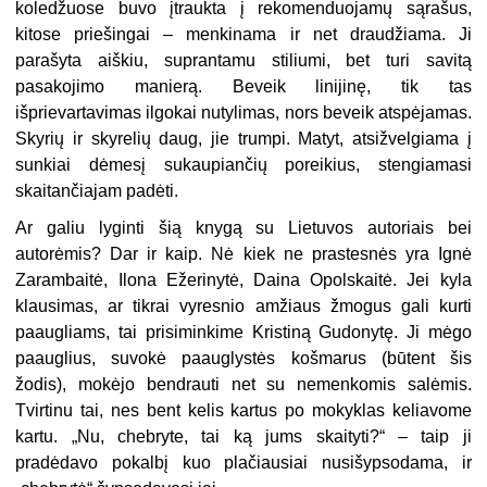
koledžuose buvo įtraukta į rekomenduojamų sąrašus,
kitose priešingai – menkinama ir net draudžiama. Ji
parašyta aiškiu, suprantamu stiliumi, bet turi savitą
pasakojimo manierą. Beveik linijinę, tik tas
išprievartavimas ilgokai nutylimas, nors beveik atspėjamas.
Skyrių ir skyrelių daug, jie trumpi. Matyt, atsižvelgiama į
sunkiai dėmesį sukaupiančių poreikius, stengiamasi
skaitančiajam padėti.
Ar galiu lyginti šią knygą su Lietuvos autoriais bei
autorėmis? Dar ir kaip. Nė kiek ne prastesnės yra Ignė
Zarambaitė, Ilona Ežerinytė, Daina Opolskaitė. Jei kyla
klausimas, ar tikrai vyresnio amžiaus žmogus gali kurti
paaugliams, tai prisiminkime Kristiną Gudonytę. Ji mėgo
paauglius, suvokė paauglystės košmarus (būtent šis
žodis), mokėjo bendrauti net su nemenkomis salėmis.
Tvirtinu tai, nes bent kelis kartus po mokyklas keliavome
kartu. „Nu, chebryte, tai ką jums skaityti?“ – taip ji
pradėdavo pokalbį kuo plačiausiai nusišypsodama, ir