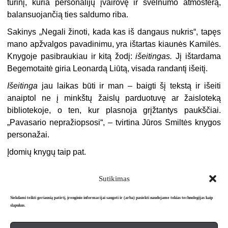
turinį, kuria personalijų įvairovę ir švelnumo atmosferą,
balansuojančią ties saldumo riba.
Sakinys „Negali žinoti, kada kas iš dangaus nukris“, tapęs
mano apžvalgos pavadinimu, yra ištartas kiaunės Kamilės.
Knygoje pasibraukiau ir kitą žodį:
išeitingas
.
Jį ištardama
Begemotaitė giria Leonardą Liūtą, visada randantį išeitį.
Išeitinga
jau laikas būti ir man – baigti šį tekstą ir išeiti
anaiptol ne į minkštų žaislų parduotuvę ar žaisloteką
bibliotekoje, o ten, kur plasnoja grįžtantys paukščiai.
„Pavasario nepražiopsosi“, – tvirtina Jūros Smiltės knygos
personažai.
Įdomių knygų taip pat.
Sutikimas
Siekdami teikti geriausią patirtį, įrenginio informacijai saugoti ir (arba) pasiekti naudojame tokias technologijas kaip
slapukus.