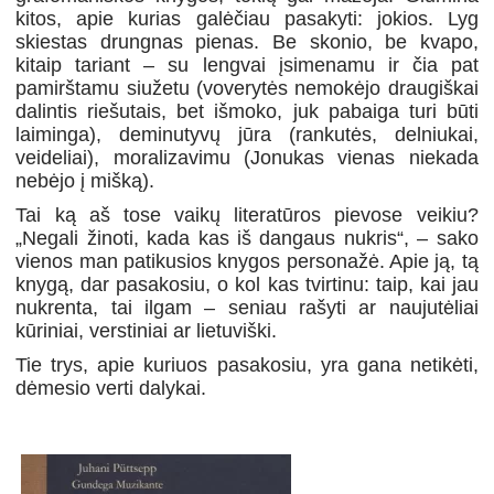
kitos, apie kurias galėčiau pasakyti: jokios. Lyg
skiestas drungnas pienas. Be skonio, be kvapo,
kitaip tariant – su lengvai įsimenamu ir čia pat
pamirštamu siužetu (voverytės nemokėjo draugiškai
dalintis riešutais, bet išmoko, juk pabaiga turi būti
laiminga), deminutyvų jūra (rankutės, delniukai,
veideliai), moralizavimu (Jonukas vienas niekada
nebėjo į mišką).
Tai ką aš tose vaikų literatūros pievose veikiu?
„Negali žinoti, kada kas iš dangaus nukris“, – sako
vienos man patikusios knygos personažė. Apie ją, tą
knygą, dar pasakosiu, o kol kas tvirtinu: taip, kai jau
nukrenta, tai ilgam – seniau rašyti ar naujutėliai
kūriniai, verstiniai ar lietuviški.
Tie trys, apie kuriuos pasakosiu, yra gana netikėti,
dėmesio verti dalykai.