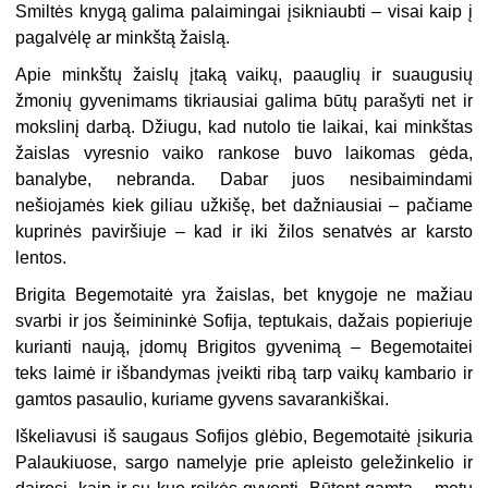
Smiltės knygą galima palaimingai įsikniaubti – visai kaip į
pagalvėlę ar minkštą žaislą.
Apie minkštų žaislų įtaką vaikų, paauglių ir suaugusių
žmonių gyvenimams tikriausiai galima būtų parašyti net ir
mokslinį darbą. Džiugu, kad nutolo tie laikai, kai minkštas
žaislas vyresnio vaiko rankose buvo laikomas gėda,
banalybe, nebranda. Dabar juos nesibaimindami
nešiojamės kiek giliau užkišę, bet dažniausiai – pačiame
kuprinės paviršiuje – kad ir iki žilos senatvės ar karsto
lentos.
Brigita Begemotaitė yra žaislas, bet knygoje ne mažiau
svarbi ir jos šeimininkė Sofija, teptukais, dažais popieriuje
kurianti naują, įdomų Brigitos gyvenimą – Begemotaitei
teks laimė ir išbandymas įveikti ribą tarp vaikų kambario ir
gamtos pasaulio, kuriame gyvens savarankiškai.
Iškeliavusi iš saugaus Sofijos glėbio, Begemotaitė įsikuria
Palaukiuose, sargo namelyje prie apleisto geležinkelio ir