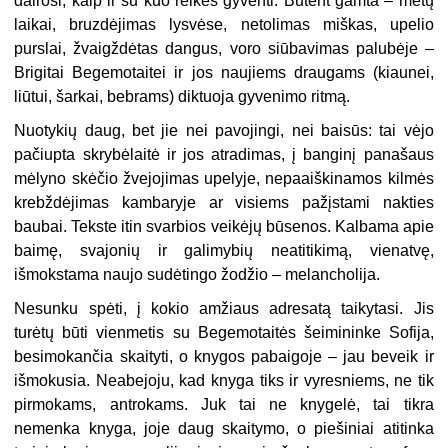
dairosi, kaip ir su kuo reikės gyventi. Būtent gamta – metų
laikai, bruzdėjimas lysvėse, netolimas miškas, upelio
purslai, žvaigždėtas dangus, voro siūbavimas palubėje –
Brigitai Begemotaitei ir jos naujiems draugams (kiaunei,
liūtui, šarkai, bebrams) diktuoja gyvenimo ritmą.
Nuotykių daug, bet jie nei pavojingi, nei baisūs: tai vėjo
pačiupta skrybėlaitė ir jos atradimas, į banginį panašaus
mėlyno skėčio žvejojimas upelyje, nepaaiškinamos kilmės
krebždėjimas kambaryje ar visiems pažįstami nakties
baubai. Tekste itin svarbios veikėjų būsenos. Kalbama apie
baimę, svajonių ir galimybių neatitikimą, vienatvę,
išmokstama naujo sudėtingo žodžio – melancholija.
Nesunku spėti, į kokio amžiaus adresatą taikytasi. Jis
turėtų būti vienmetis su Begemotaitės šeimininke Sofija,
besimokančia skaityti, o knygos pabaigoje – jau beveik ir
išmokusia. Neabejoju, kad knyga tiks ir vyresniems, ne tik
pirmokams, antrokams. Juk tai ne knygelė, tai tikra
nemenka knyga, joje daug skaitymo, o piešiniai atitinka