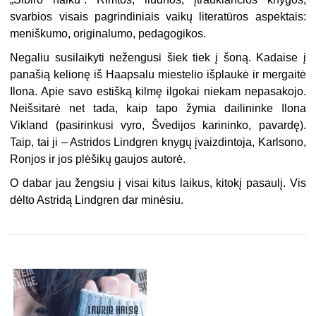
svarbios visais pagrindiniais vaikų literatūros aspektais:
meniškumo, originalumo, pedagogikos.
Negaliu susilaikyti nežengusi šiek tiek į šoną. Kadaise į
panašią kelionę iš Haapsalu miestelio išplaukė ir mergaitė
Ilona. Apie savo estišką kilmę ilgokai niekam nepasakojo.
Neišsitarė net tada, kaip tapo žymia dailininke Ilona
Vikland (pasirinkusi vyro, Švedijos karininko, pavardę).
Taip, tai ji – Astridos Lindgren knygų įvaizdintoja, Karlsono,
Ronjos ir jos plėšikų gaujos autorė.
O dabar jau žengsiu į visai kitus laikus, kitokį pasaulį. Vis
dėlto Astridą Lindgren dar minėsiu.