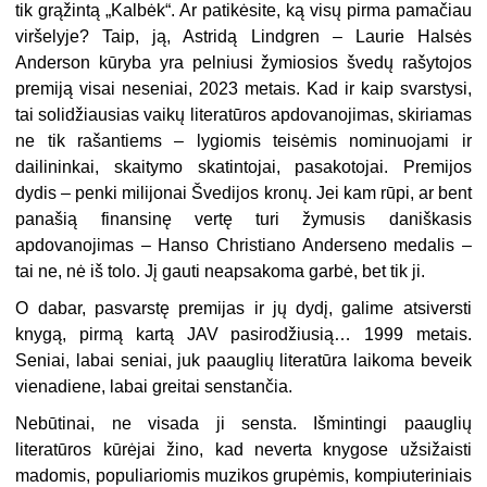
tik grąžintą „Kalbėk“. Ar patikėsite, ką visų pirma pamačiau
viršelyje? Taip, ją, Astridą Lindgren – Laurie Halsės
Anderson kūryba yra pelniusi žymiosios švedų rašytojos
premiją visai neseniai, 2023 metais. Kad ir kaip svarstysi,
tai solidžiausias vaikų literatūros apdovanojimas, skiriamas
ne tik rašantiems – lygiomis teisėmis nominuojami ir
dailininkai, skaitymo skatintojai, pasakotojai. Premijos
dydis – penki milijonai Švedijos kronų. Jei kam rūpi, ar bent
panašią finansinę vertę turi žymusis daniškasis
apdovanojimas – Hanso Christiano Anderseno medalis –
tai ne, nė iš tolo. Jį gauti neapsakoma garbė, bet tik ji.
O dabar, pasvarstę premijas ir jų dydį, galime atsiversti
knygą, pirmą kartą JAV pasirodžiusią… 1999 metais.
Seniai, labai seniai, juk paauglių literatūra laikoma beveik
vienadiene, labai greitai senstančia.
Nebūtinai, ne visada ji sensta. Išmintingi paauglių
literatūros kūrėjai žino, kad neverta knygose užsižaisti
madomis, populiariomis muzikos grupėmis, kompiuteriniais