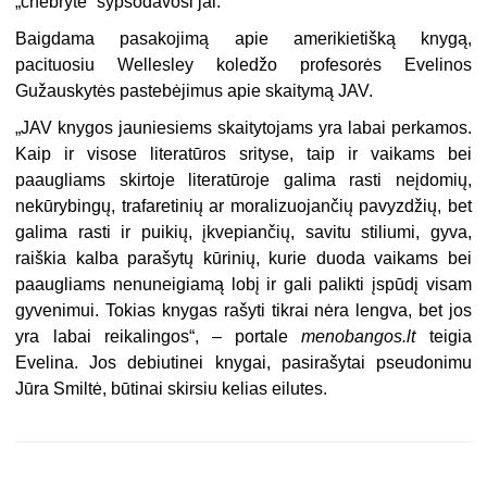
„chebrytė“ šypsodavosi jai.
Baigdama pasakojimą apie amerikietišką knygą,
pacituosiu
Wellesley
koledžo profesorės Evelinos
Gužauskytės pastebėjimus apie skaitymą JAV.
„
JAV knygos jauniesiems skaitytojams yra labai perkamos.
Kaip ir visose literatūros srityse, taip ir vaikams bei
paaugliams skirtoje literatūroje galima rasti neįdomių,
nekūrybingų, trafaretinių ar moralizuojančių pavyzdžių, bet
galima rasti ir puikių, įkvepiančių, savitu stiliumi, gyva,
raiškia kalba parašytų kūrinių, kurie duoda vaikams bei
paaugliams nenuneigiamą lobį ir gali palikti įspūdį visam
gyvenimui. Tokias knygas rašyti tikrai nėra lengva, bet jos
yra labai reikalingos“, – portale
menobangos.lt
teigia
Evelina. Jos debiutinei knygai, pasirašytai pseudonimu
Jūra Smiltė, būtinai skirsiu kelias eilutes.