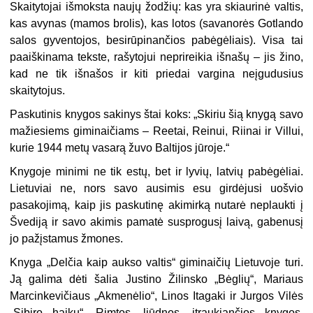
Skaitytojai išmoksta naujų žodžių: kas yra skiaurinė valtis,
kas avynas (mamos brolis), kas lotos (savanorės Gotlando
salos gyventojos, besirūpinančios pabėgėliais). Visa tai
paaiškinama tekste, rašytojui neprireikia išnašų – jis žino,
kad ne tik išnašos ir kiti priedai vargina neįgudusius
skaitytojus.
Paskutinis knygos sakinys štai koks: „Skiriu šią knygą savo
mažiesiems giminaičiams – Reetai, Reinui, Riinai ir Villui,
kurie 1944 metų vasarą žuvo Baltijos jūroje.“
Knygoje minimi ne tik estų, bet ir lyvių, latvių pabėgėliai.
Lietuviai ne, nors savo ausimis esu girdėjusi uošvio
pasakojimą, kaip jis paskutinę akimirką nutarė neplaukti į
Švediją ir savo akimis pamatė susprogusį laivą, gabenusį
jo pažįstamus žmones.
Knyga „Delčia kaip aukso valtis“ giminaičių Lietuvoje turi.
Ją galima dėti šalia Justino Žilinsko „Bėglių“, Mariaus
Marcinkevičiaus „Akmenėlio“, Linos Itagaki ir Jurgos Vilės
„Sibiro haiku“. Rimtos, liūdnos, įtraukiančios knygos,