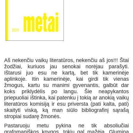
Aš nekenčiu vaikų literatūros, nekenčiu aš jos!!! Štai
žodžiai, kuriuos jau senokai norėjau parašyti.
Ištarusi juo esu ne kartą, bet tik kamerinėje
aplinkoje. Itin kamerinėje, kai girdi tik vienas
žmogus, kartu su manimi gyvenantis, galbūt dar
koks priklydėlis po langu. Šie neapykantos
priepuoliai ištinka, kai patenku į tokią ar anokią vaikų
literatūros komisiją ir esu priversta (pati kalta, pati)
skaityti viską, ką man siūlo bibliografinį sąrašą
stropiai sudarę žmonės.
Pastaruoju metu pykina ne tik absoliučiai
grafomaniškos knygos, tokių gal mažėja. Glumina