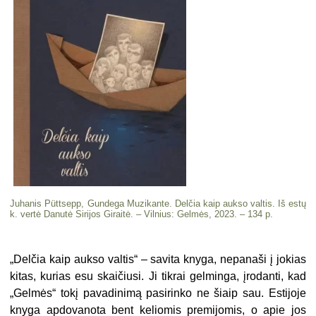
Juhanis
Püttsepp,
Gundega Muzikante. Delčia kaip aukso valtis. Iš estų
k. vertė Danutė Sirijos Giraitė. – Vilnius: Gelmės, 2023. – 134 p.
„
Delčia kaip aukso valtis“ – savita knyga, nepanaši į jokias
kitas, kurias esu skaičiusi. Ji tikrai gelminga, įrodanti, kad
„Gelmės“ tokį pavadinimą pasirinko ne šiaip sau. Estijoje
knyga apdovanota bent keliomis premijomis, o apie jos