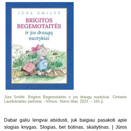
Jūra Smiltė. Brigitos Begemotaitės ir jos draugų nuotykiai. Gintarės
Laurikėnaitės piešiniai. –Vilnius: Homo liber, 2023. – 165 p.
Dabar galiu lengvai atsidusti, juk baigiau pasakoti apie
slogias knygas. Slogias, bet būtinas, skaitytinas. Į Jūros