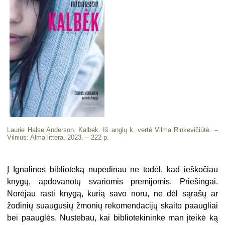
Laurie Halse Anderson. Kalbėk. Iš anglų k. vertė Vilma Rinkevičiūtė. –
Vilnius: Alma littera, 2023. – 222 p.
Į Ignalinos biblioteką nupėdinau ne todėl, kad ieškočiau
knygų, apdovanotų svariomis premijomis. Priešingai.
Norėjau rasti knygą, kurią savo noru, ne dėl sąrašų ar
žodinių suaugusių žmonių rekomendacijų skaito paaugliai
bei paauglės. Nustebau, kai bibliotekininkė man įteikė ką