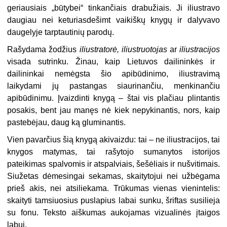
geriausiais „būtybei“ tinkančiais drabužiais. Ji iliustravo
daugiau nei keturiasdešimt vaikiškų knygų ir dalyvavo
daugelyje tarptautinių parodų.
Rašydama žodžius
iliustratorė
,
iliustruotojas
ar
iliustracijos
visada sutrinku. Žinau, kaip Lietuvos dailininkės ir
dailininkai nemėgsta šio apibūdinimo, iliustravimą
laikydami jų pastangas siaurinančiu, menkinančiu
apibūdinimu. Įvaizdinti knygą – štai vis plačiau plintantis
posakis, bent jau manęs nė kiek nepykinantis, nors, kaip
pastebėjau, daug ką gluminantis.
Vien pavarčius šią knygą akivaizdu: tai – ne iliustracijos, tai
knygos matymas, tai rašytojo sumanytos istorijos
pateikimas spalvomis ir atspalviais, šešėliais ir nušvitimais.
Siužetas dėmesingai sekamas, skaitytojui nei užbėgama
prieš akis, nei atsiliekama. Trūkumas vienas vienintelis:
skaityti tamsiuosius puslapius labai sunku, šriftas susilieja
su fonu. Teksto aiškumas aukojamas vizualinės įtaigos
labui.