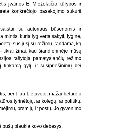
tis įvairios E. Mieželaičio kūrybos ir
greta konkrečiojo pasakojimo sukurti
saistai su autoriaus būsenomis ir
 mintis, kurią lyg verta sakyti, lyg ne,
 poetą, susijusį su režimu, randama, ką
 – tikrai žinai, kad šiandieninėje mūsų
nzijos rašytoją pamatysiančių režimo
 tinkamą gylį, ir susipriešinimų bei
tis, bent jau Lietuvoje, mažai beturėjo
ūros tyrinėtojų, ar kolegų, ar politikų,
aimėjimų, premijų ir postų. Jo gyvenimo
rš pušų plaukia kovo debesys.