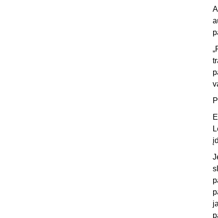
A
a
p
„
t
p
v
P
E
L
į
J
s
p
p
j
p