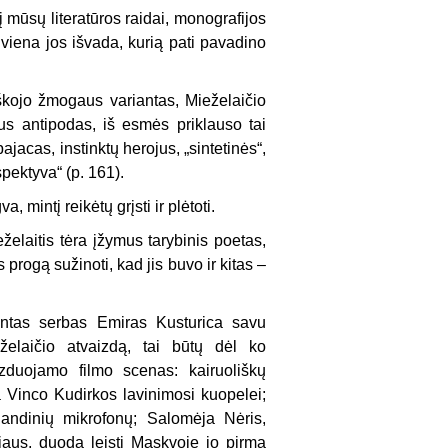
 mūsų literatūros raidai, monografijos
 viena jos išvada, kurią pati pavadino
škojo žmogaus variantas, Mieželaičio
aus antipodas, iš esmės priklauso tai
acas, instinktų herojus, „sintetinės“,
pektyva“ (p. 161).
 mintį reikėtų grįsti ir plėtoti.
želaitis tėra įžymus tarybinis poetas,
progą sužinoti, kad jis buvo ir kitas –
kantas serbas Emiras Kusturica savu
eželaičio atvaizdą, tai būtų dėl ko
aizduojamo filmo scenas: kairuoliškų
a Vinco Kudirkos lavinimosi kuopelei;
andinių mikrofonų; Salomėja Nėris,
riaus, duoda leisti Maskvoje jo pirmą