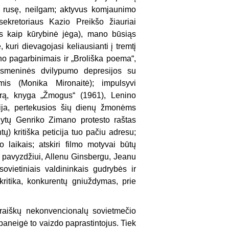
) rusę, neilgam; aktyvus komjaunimo
ekretoriaus Kazio Preikšo žiauriai
us kaip kūrybinė jėga), mano būsiąs
 kuri dievagojasi keliausianti į tremtį
lino pagarbinimais ir „Broliška poema“,
 asmeninės dvilypumo depresijos su
mis (Monika Mironaitė); impulsyvi
tūrą, knyga „Žmogus“ (1961), Lenino
fija, pertekusios šių dienų žmonėms
ytų Genriko Zimano protesto raštas
tų) kritiška peticija tuo pačiu adresu;
 laikais; atskiri filmo motyvai būtų
, pavyzdžiui, Allenu Ginsbergu, Jeanu
ovietiniais valdininkais gudrybės ir
kritika, konkurentų gniuždymas, prie
 raiškų nekonvencionalų sovietmečio
paneigė to vaizdo paprastintojus. Tiek