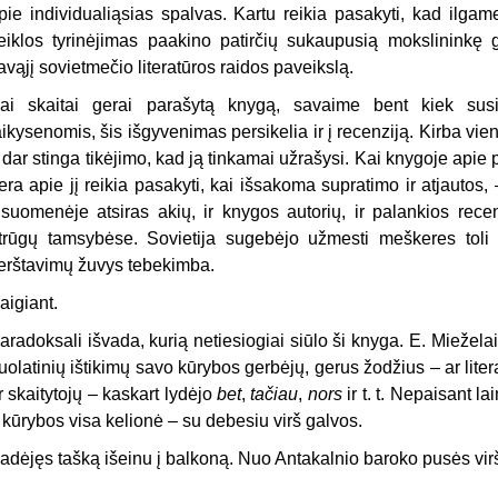
pie individualiąsias spalvas. Kartu reikia pasakyti, kad ilgame
eiklos tyrinėjimas paakino patirčių sukaupusią mokslininkę 
avąjį sovietmečio literatūros raidos paveikslą.
ai skaitai gerai parašytą knygą, savaime bent kiek susi
aikysenomis, šis išgyvenimas persikelia ir į recenziją. Kirba viena
r dar stinga tikėjimo, kad ją tinkamai užrašysi. Kai knygoje apie
era apie jį reikia pasakyti, kai išsakoma supratimo ir atjautos,
isuomenėje atsiras akių, ir knygos autorių, ir palankios rece
trūgų tamsybėse. Sovietija sugebėjo užmesti meškeres toli į
erštavimų žuvys tebekimba.
aigiant.
aradoksali išvada, kurią netiesiogiai siūlo ši knyga. E. Mieželai
uolatinių ištikimų savo kūrybos gerbėjų, gerus žodžius – ar literat
r skaitytojų – kaskart lydėjo
bet
,
tačiau
,
nors
ir t. t. Nepaisant l
r kūrybos visa kelionė – su debesiu virš galvos.
adėjęs tašką išeinu į balkoną. Nuo Antakalnio baroko pusės vi