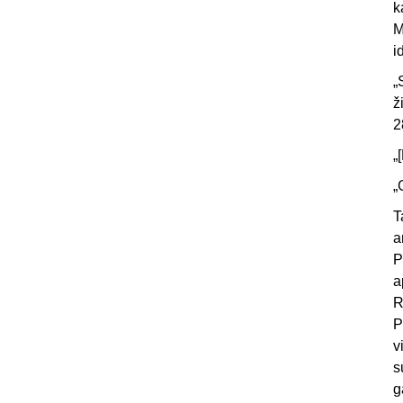
k
M
i
„
ž
2
„
„
T
a
P
a
R
P
v
s
g