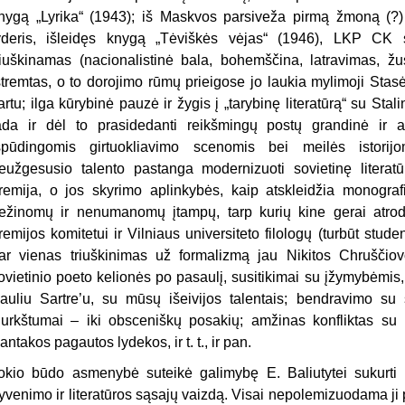
nygą „Lyrika“ (1943); iš Maskvos parsiveža pirmą žmoną (?
yderis, išleidęs knygą „Tėviškės vėjas“ (1946), LKP CK s
riuškinamas (nacionalistinė bala, bohemščina, latravimas, ž
štremtas, o to dorojimo rūmų prieigose jo laukia mylimoji Stasė,
artu; ilga kūrybinė pauzė ir žygis į „tarybinę literatūrą“ su Sta
ada ir dėl to prasidedanti reikšmingų postų grandinė ir
spūdingomis girtuokliavimo scenomis bei meilės istorijo
eužgesusio talento pastanga modernizuoti sovietinę litera
remija, o jos skyrimo aplinkybės, kaip atskleidžia monogra
ežinomų ir nenumanomų įtampų, tarp kurių kine gerai atrod
remijos komitetui ir Vilniaus universiteto filologų (turbūt studen
ar vienas triuškinimas už formalizmą jau Nikitos Chruščiovo
ovietinio poeto kelionės po pasaulį, susitikimai su įžymybėmis
auliu Sartre’u, su mūsų išeivijos talentais; bendravimo su s
iurkštumai – iki obsceniškų posakių; amžinas konfliktas su 
antakos pagautos lydekos, ir t. t., ir pan.
okio būdo asmenybė suteikė galimybę E. Baliutytei sukurti
yvenimo ir literatūros sąsajų vaizdą. Visai nepolemizuodama ji 