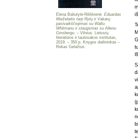
m
i
Elena Baliutytė-Riliškienė.
Eduardas
Mieželaitis tarp Rytų ir Vakarų:
pasivaikščiojimas su Waltu
T
Whitmanu ir staugsmas su Allenu
M
Ginsbergu
. – Vilnius: Lietuvių
literatūros ir tautosakos institutas,
G
2019. – 350 p. Knygos dailininkas –
Rokas Gelažius.
t
I
S
d
v
a
k
(
k
n
b
t