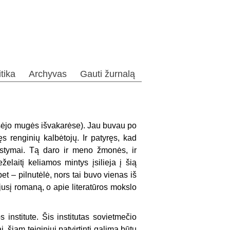
itika
Archyvas
Gauti žurnalą
 išėjo mugės išvakarėse). Jau buvau po
s renginių kalbėtojų. Ir patyręs, kad
stymai. Tą daro ir meno žmonės, ir
eželaitį keliamos mintys įsilieja į šią
et – pilnutėlė, nors tai buvo vienas iš
jusį romaną, o apie literatūros mokslo
s institute. Šis institutas sovietmečio
, šiam teiginiui patvirtinti galima būtų