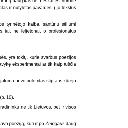
us, kurių daug kas net neskaitęs, nurodė
tas ir nutylėtas pavardes, į jo tekstus
 tyrinėtojo kalba, santūriu stiliumi
 tai, ne feljetonai, o profesionalus
ės, yra tokių, kurie svarbūs poezijos
pavykę eksperimentai ar tik kaip tuščia
lojalumu buvo nulemtas stipraus kūrėjo
p. 10).
adininku ne tik Lietuvos, bet ir visos
savo poeziją, kuri ir po
Žmogaus
daug