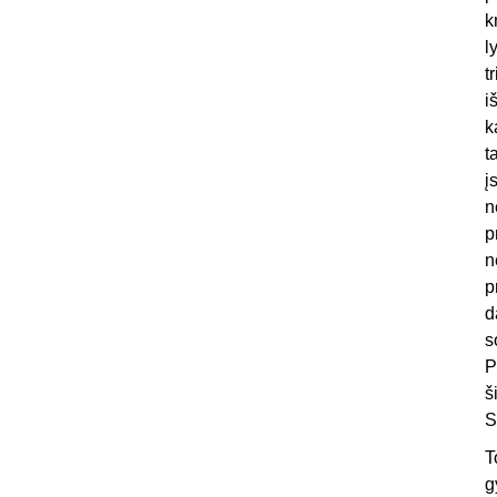
k
l
t
i
k
t
į
n
p
n
p
d
s
P
š
S
T
g