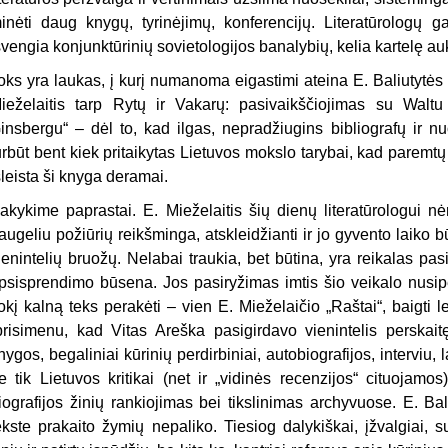
inėti daug knygų, tyrinėjimų, konferencijų. Literatūrologų ga
švengia konjunktūrinių sovietologijos banalybių, kelia kartelę au
oks yra laukas, į kurį numanoma eigastimi ateina E. Baliutytė
ieželaitis tarp Rytų ir Vakarų: pasivaikščiojimas su Wal
insbergu“ – dėl to, kad ilgas, nepradžiugins bibliografų ir nu
urbūt bent kiek pritaikytas Lietuvos mokslo tarybai, kad paremt
šleista ši knyga deramai.
akykime paprastai. E. Mieželaitis šių dienų literatūrologui nė
augeliu požiūrių reikšminga, atskleidžianti ir jo gyvento laiko bū
ienintelių bruožų. Nelabai traukia, bet būtina, yra reikalas pasig
psisprendimo būsena. Jos pasiryžimas imtis šio veikalo nusip
okį kalną teks perakėti – vien E. Mieželaičio „Raštai“, baigti 
prisimenu, kad Vitas Areška pasigirdavo vienintelis perskaitę
nygos, begaliniai kūrinių perdirbiniai, autobiografijos, interviu, l
e tik Lietuvos kritikai (net ir „vidinės recenzijos“ cituojamos
iografijos žinių rankiojimas bei tikslinimas archyvuose. E. Ba
ekste prakaito žymių nepaliko. Tiesiog dalykiškai, įžvalgiai, 