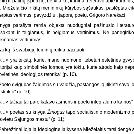
inių ir patirtų įspūdžių, be kita ko, kantriai referavo apie kūrini
. Mieželaičio ir kitų menininkų kūrybos sąšaukas, paslėptas cita
terptus vertimus, pavyzdžiui, japonų poetų, Grigoro Narekaci.
nyga parašyta ramia objektą nuodugniai pažinusio literatūros
šsakant ir teigiamus, ir neigiamus vertinimus. Ne panegirikos
tikinamas vertinimas.
ai ką iš svarbiųjų teiginių reikia pacituoti.
<…> yra tekstų, kurie, mano nuomone, tebeturi estetinės gyvyb
storijai kaip simbolinės formos, yra tokių, kurie atrodo kaip ne
ovietinės ideologijos retorika“ (p. 10).
Poeto dvigubas žaidimas su valdžia, pastangos ją įtikinti savo 
nstinkto“ (p. 10).
<…> tačiau tai pareikalavo asmens ir poeto integralumo kainos“ (
<…> poetas su knyga
Žmogus
tapo socialistinio modernizmo pr
ovietų Sąjungos mastu“ (p. 11).
Pabrėžtinai lojalia ideologine laikysena Mieželaitis tarsi dengė 