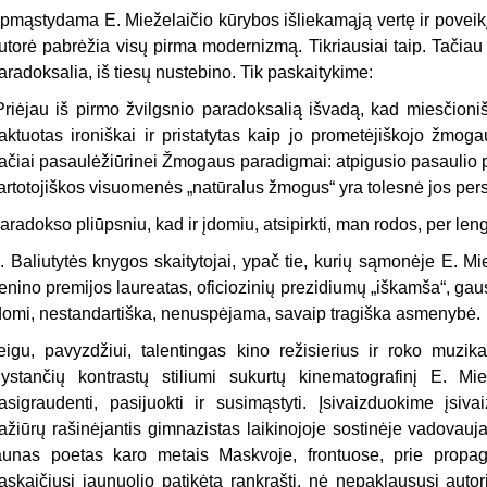
pmąstydama E. Mieželaičio kūrybos išliekamąją vertę ir poveikį
utorė pabrėžia visų pirma modernizmą. Tikriausiai taip. Tačiau
aradoksalia, iš tiesų nustebino. Tik paskaitykime:
Priėjau iš pirmo žvilgsnio paradoksalią išvadą, kad miesčioni
raktuotas ironiškai ir pristatytas kaip jo prometėjiškojo žmog
ačiai pasaulėžiūrinei Žmogaus paradigmai: atpigusio pasaulio paj
artotojiškos visuomenės „natūralus žmogus“ yra tolesnė jos pers
aradokso pliūpsniu, kad ir įdomiu, atsipirkti, man rodos, per lengva,
. Baliutytės knygos skaitytojai, ypač tie, kurių sąmonėje E. Mie
enino premijos laureatas, oficiozinių prezidiumų „iškamša“, gaus 
domi, nestandartiška, nenuspėjama, savaip tragiška asmenybė.
eigu, pavyzdžiui, talentingas kino režisierius ir roko muzi
lystančių kontrastų stiliumi sukurtų kinematografinį E. Mi
asigraudenti, pasijuokti ir susimąstyti. Įsivaizduokime įsiv
ažiūrų rašinėjantis gimnazistas laikinojoje sostinėje vadovauj
aunas poetas karo metais Maskvoje, frontuose, prie propag
askaičiusi jaunuolio patikėtą rankraštį, nė nepaklaususi auto