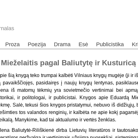
rnalas
Proza
Poezija
Drama
Esė
Publicistika
Kr
Mieželaitis pagal Baliutytę ir Kusturicą
pie šią knygą teko trumpai kalbėti Vilniaus knygų mugėje (ji ir
ą pavaikščiojęs, pasidairęs į naujų knygų lentynas, pasiklausę
iena iš matomų tėkmių yra sovietmečio vertinimai bei apmą
storikai, ir politologai, ir publicistai. Knygos apie Eduardą Mi
ėkmę. Salė, tekusi šios knygos pristatymui, nebuvo iš didžiųjų, b
ešimties tos valandos renginių, ir kalbėta ne apie kokį pagarsė
eikalą. Manykime, kad tai aktualumo ir vertės ženklas.
lena Baliutytė-Riliškienė dirba Lietuvių literatūros ir tautosako
iteratūros peržvalga ir vertinimais užsiima nuosekliai, sistemingai