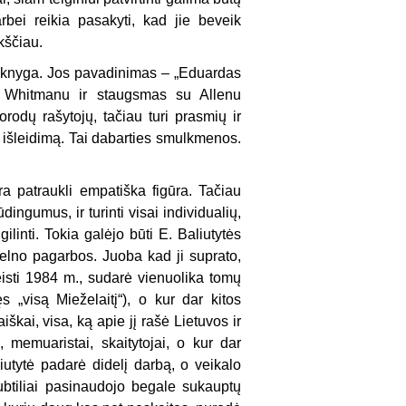
rbei reikia pasakyti, kad jie beveik
kščiau.
s knyga. Jos pavadinimas – „Eduardas
tu Whitmanu ir staugsmas su Allenu
orodų rašytojų, tačiau turi prasmių ir
ų išleidimą. Tai dabarties smulkmenos.
ra patraukli empatiška figūra. Tačiau
dingumus, ir turinti visai individualių,
ilinti. Tokia galėjo būti E. Baliutytės
elno pagarbos. Juoba kad ji suprato,
leisti 1984 m., sudarė vienuolika tomų
s „visą Mieželaitį“), o kur dar kitos
aiškai, visa, ką apie jį rašė Lietuvos ir
), memuaristai, skaitytojai, o kur dar
liutytė padarė didelį darbą, o veikalo
subtiliai pasinaudojo begale sukauptų