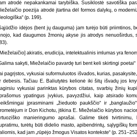
am atrodė nepakankamai tarybiška. Susiklostė savotiška para
ieželaičio poezija atrodė įtartina dėl formos dalykų, o modern
deologiška“ (p. 199).
Sąjūdžio idėjos (bent jų dauguma) jam turėjo būti priimtinos, b
inojo, kad daugumos žmonių akyse jis atrodys nenuoširdus, sau
83).
[Mieželaičio] akiratis, erudicija, intelektualinis imlumas yra feno
Galima sakyti, Mieželaičio pavardę turi bent keli skirtingi poetai“ 
ai pagrįstos, vykusiai suformuluotos išvados, kurias, pasakysite, g
r debesis. Tačiau E. Baliutytės kelionė iki šitų išvadų jos kny
agirsiu vykusiai parinktas kūrybos citatas, svarbių žinių kup
prašomus ypatingus įvykius, pavyzdžiui, kaip atsirado kom
eikšmingai įprasminami „žieduoto paukščio“ ir „banglaužio“ 
rometėjum ir Don Kichotu, įtikina E. Mieželaičio kūrybos nacio
irtuoziško manieringumo aprašai. Galime tikėti tvirtinimu,
upratimu, turėtų būti didelio masto, apibendrintų, sąlygiškų for
aliomis, kad jam „rūpėjo žmogus Visatos kontekste“ (p. 251–252