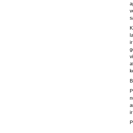
a
v
s
K
l
i
g
v
a
k
B
P
n
a
i
P