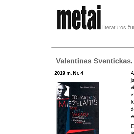
literatūros žu
Valentinas Sventickas. 
2019 m. Nr. 4
A
j
v
i
t
d
v
E
l