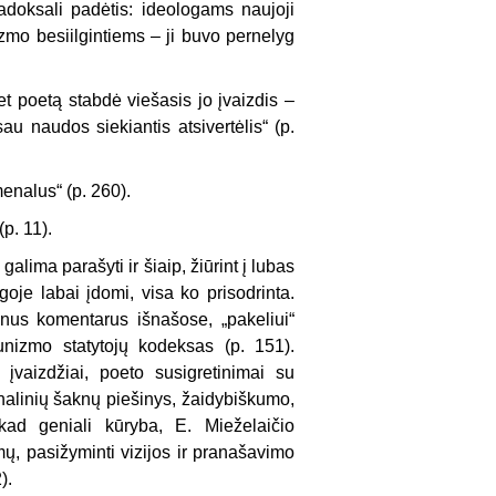
doksali padėtis: ideologams naujoji
izmo besiilgintiems – ji buvo pernelyg
et poetą stabdė viešasis jo įvaizdis –
 naudos siekiantis atsivertėlis“ (p.
menalus“ (p. 260).
(p. 11).
alima parašyti ir šiaip, žiūrint į lubas
goje labai įdomi, visa ko prisodrinta.
inus komentarus išnašose, „pakeliui“
unizmo statytojų kodeksas (p. 151).
įvaizdžiai, poeto susigretinimai su
nalinių šaknų piešinys, žaidybiškumo,
 kad geniali kūryba, E. Mieželaičio
mų, pasižyminti vizijos ir pranašavimo
).