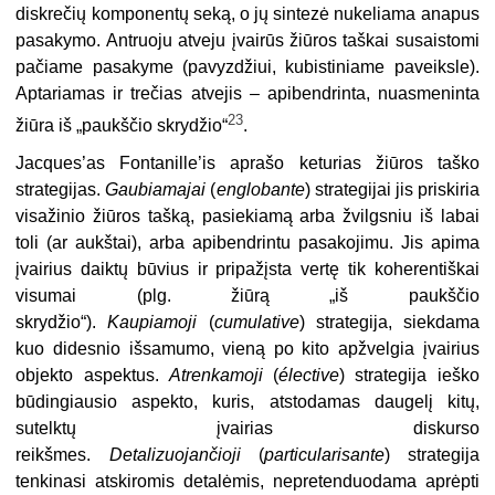
diskrečių komponentų seką, o jų sintezė nukeliama anapus
pasakymo. Antruoju atveju įvairūs žiūros taškai susaistomi
pačiame pasakyme (pavyzdžiui, kubistiniame paveiksle).
Aptariamas ir trečias atvejis – apibendrinta, nuasmeninta
23
žiūra iš „paukščio skrydžio“
.
Jacques’as Fontanille’is aprašo keturias žiūros taško
strategijas.
Gaubiamajai
(
englobante
) strategijai jis priskiria
visažinio žiūros tašką, pasiekiamą arba žvilgsniu iš labai
toli (ar aukštai), arba apibendrintu pasakojimu. Jis apima
įvairius daiktų būvius ir pripažįsta vertę tik koherentiškai
visumai (plg. žiūrą „iš paukščio
skrydžio“).
Kaupiamoji
(
cumulative
) strategija, siekdama
kuo didesnio išsamumo, vieną po kito apžvelgia įvairius
objekto aspektus.
Atrenkamoji
(
élective
) strategija ieško
būdingiausio aspekto, kuris, atstodamas daugelį kitų,
sutelktų įvairias diskurso
reikšmes.
Detalizuojančioji
(
particularisante
) strategija
tenkinasi atskiromis detalėmis, nepretenduodama aprėpti