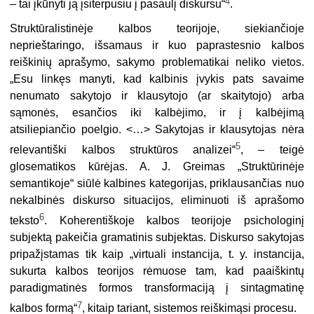
4
– tai įkūnyti ją įsiterpusiu į pasaulį diskursu“
.
Struktūralistinėje kalbos teorijoje, siekiančioje
neprieštaringo, išsamaus ir kuo paprastesnio kalbos
reiškinių aprašymo, sakymo problematikai neliko vietos.
„Esu linkęs manyti, kad kalbinis įvykis pats savaime
nenumato sakytojo ir klausytojo (ar skaitytojo) arba
sąmonės, esančios iki kalbėjimo, ir į kalbėjimą
atsiliepiančio poelgio. <…> Sakytojas ir klausytojas nėra
5
relevantiški kalbos struktūros analizei“
, – teigė
glosematikos kūrėjas. A. J. Greimas „Struktūrinėje
semantikoje“ siūlė kalbines kategorijas, priklausančias nuo
nekalbinės diskurso situacijos, eliminuoti iš aprašomo
6
teksto
. Koherentiškoje kalbos teorijoje psichologinį
subjektą pakeičia gramatinis subjektas. Diskurso sakytojas
pripažįstamas tik kaip „virtuali instancija, t. y. instancija,
sukurta kalbos teorijos rėmuose tam, kad paaiškintų
paradigmatinės formos transformaciją į sintagmatinę
7
kalbos formą“
, kitaip tariant, sistemos reiškimąsi procesu.