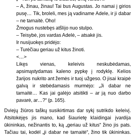
– A, žinau, žinau! Tai bus Augustas. Jo namai į girios
pusę… Tik, broleli, mes ją vadiname Adele, ir ji dabar
– ne tarnaitė. Oho!
Žmogus nustebęs atšlijo nuo stulpo.
– Teisybė, jos vardas Adelė, – atsakė jis.
Ir nusijuokęs pridėjo:
– Turėčiau geriau už kitus žinoti.
<…>
Likęs vienas, keleivis neskubėdamas,
apsimąstydamas kaleno pypkę į rodyklę. Kelios
žarijos nukrito ant žemės ir tuoj užgeso. O jisai kraipė
galvą ir stebėdamasis murmėjo: „Ji dabar ne
tarnaitė… Kas jai galėjo atsitikti – ar ją nuo darbo
pavarė, ar…?“ (p. 165).
Dviejų žiūros taškų susikirtimas dar sykį sutrikdo keleivį.
Atsitokėjęs jis mano, kad šiaurietę klaidingai įvardija
ūkininkas, nežinantis to, ką „geriau už kitus“ žino jis pats.
Tačiau tai, kodėl „ji dabar ne tarnaitė“, žino tik ūkininkas.