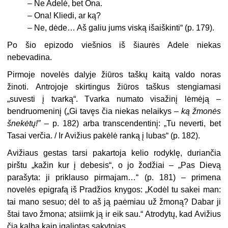
– Ne Adelė, bet Ona.
– Ona! Kliedi, ar ką?
– Ne, dėde… Aš galiu jums viską išaiškinti“ (p. 179).
Po šio epizodo viešnios iš šiaurės Adele niekas
nebevadina.
Pirmoje novelės dalyje žiūros taškų kaitą valdo noras
žinoti. Antrojoje skirtingus žiūros taškus stengiamasi
„suvesti į tvarką“. Tvarka numato visažinį lėmėją –
bendruomeninį („Gi tavęs čia niekas nelaikys –
ką žmonės
šnekėtų!”
– p. 182) arba transcendentinį: „Tu neverti, bet
Tasai verčia. / Ir Avižius pakėlė ranką į lubas“ (p. 182).
Avižiaus gestas tarsi pakartoja kelio rodyklę, duriančia
pirštu „kažin kur į debesis“, o jo žodžiai – „Pas Dievą
parašyta: ji priklauso pirmajam…“ (p. 181) – primena
novelės epigrafą iš Pradžios knygos: „Kodėl tu sakei man:
tai mano sesuo; dėl to aš ją paėmiau už žmoną? Dabar ji
štai tavo žmona; atsiimk ją ir eik sau.“ Atrodytų, kad Avižius
čia kalba kaip įgaliotas sakytojas.