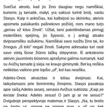
Svečiui atrodo, kad jis žino daugiau negu namiškiai,
kuriems jų tarnaitė, matyt, yra sakiusi turinti brolį, vardu
Stasys. Kaip ir anksčiau, kai kalbėjosi su ūkininku, ateivis
apsimeta palaikantis pašnekovo požiūrį, nors mano turįs
„geriau už kitus žinoti“. Užtat, tarsi patvirtindamas pirmąjį
moteriškės spėjimą, jis šypsosi, o į antrąjį atsako
dviprasmišku sušukimu. Namiškiai savo ruožtu žino tai, ko
žmogus „iš tolo“ negali žinoti. Sakymo adresatas turi rasti
savo vietą šiose žiūros taškų slėpynėse. Iš ankstesnio
ateivio jausminės būsenos aprašymo galima numanyti, kad
su Avižių tarnaite jį sieja ne kraujo giminystė. Bet ką reiškia
netikėtas vaikino prie lopšio „uf“, kol kas neaišku.
Adelės-Onos atvaizdas ir toliau dvejinasi. Kai,
taikydamasis prie šeimininkų žinojimo, Stasys pasakoja
apie raišą Adelės seserį, senasis Avižius suklūsta: „Kaip
jie
keistai šneka:
Adelės sesuo! O jam gi ar ne sesuo?“
Dviguboje perspektyvoje matomas ir Stasys. „Na, tu brolis
ne brolis jai, giminė ne giminė man, o aš vis tiek