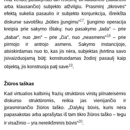
arba klausančio) subjekto atžvilgiu. Prasminį „tikrovės“
efektą sukelia pasaulio ir subjekto konjunkcija, išreikšta
17
diskurse savotišku „būties įjungimu“
. Įjungimo operacija
kreipia prie sakymo ištakų: nuo pasakymo „tada“ – prie
18
„dabar“, nuo „ten“ – prie „čia“, nuo „neasmens“
– prie
pirmojo ir antrojo asmens. Sakymo instancijoje,
atsiskirdamas nuo to, kas jis nėra, subjektas įtvirtina savo
įsivaizduojamą būtį: konstruodamas žodinį pasaulį kaip
19
objektą, jis konstruoja patį save
.
Žiūros taškas
Kad virtualios kalbinių frazių struktūros virstų pilnateisėmis
diskurso struktūromis, reikia jas vienijančio ir
įprasminančio žiūros taško. „Dalykų būvis, kuris nėra
papasakotas arba aprašytas iš tam tikro žiūros taško – tegu
20
ir visažinio – yra nereikšminis būvis“
.