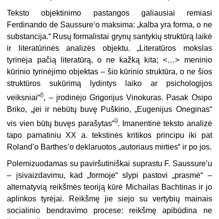
Teksto objektinimo pastangos galiausiai remiasi
Ferdinando de Saussure‘o maksima: „kalba yra forma, o ne
substancija.“ Rusų formalistai grynų santykių struktūrą laikė
ir literatūrinės analizės objektu. „Literatūros mokslas
tyrinėja pačią literatūrą, o ne kažką kita; <…> meninio
kūrinio tyrinėjimo objektas – šio kūrinio struktūra, o ne šios
struktūros sukūrimą lydintys laiko ar psichologijos
8
veiksniai“
, – įrodinėjo Grigorijus Vinokuras. Pasak Osipo
Briko, „jei ir nebūtų buvę Puškino, „Eugenijus Oneginas“
9
vis vien būtų buvęs parašytas“
. Imanentinė teksto analizė
tapo pamatiniu XX a. tekstinės kritikos principu iki pat
Roland’o Barthes’o deklaruotos „autoriaus mirties“ ir po jos.
Polemizuodamas su paviršutiniškai suprastu F. Saussure’u
– įsivaizdavimu, kad „formoje“ slypi pastovi „prasmė“ –
alternatyvią reikšmės teoriją kūrė Michailas Bachtinas ir jo
aplinkos tyrėjai. Reikšmę jie siejo su vertybių mainais
socialinio bendravimo procese: reikšmę apibūdina ne