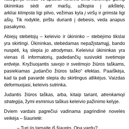
ūkininkas sėdi
ant maišų
,
užkopia
į aikštelę,
arkliai
klimpsta
ligi pilvo, vežimas kyla
į viršų
ir
grimsta
ligi
ašių. Tik rodyklė, pirštu durianti į debesis, veda anapus
pasakymo.
Abiejų stebėtojų – keleivio ir ūkininko – stebėjimo tikslai
yra skirtingi. Ūkininkas, stebėdamas nepažįstamąjį, bando
nuspėti, ką slepia jo
atrodymas
. Keleiviui ūkininkas yra
vienas iš informatorių, padedančių susivokti svetimoje
erdvėje. Kryžiuojantis
savojo
ir
svetimojo
žiūros taškams,
pasiekiamas „judančio žiūros taško“ efektas. Paaiškėja,
kad ta pati pavardė slepia du skirtingus atlikėjus. Vaizdas
deformuojasi, keleivis sutrinka.
Judantis žiūros taškas, arba, kitaip tariant,
atrenkamoji
strategija
, žymi esminius taškus keleivio pažinimo kelyje.
Dviem vardais pagrečiui vadinama pagrindinė novelės
veikėja – šiaurietė:
„– Turi jis tarnaitę iš šiaurės, Oną vardu?..