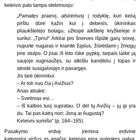
keleivis pats tampa stebimuoju:
„Pamatęs
praeivį, atsirėmusį į rodyklę, kuri kelią
pirštu dūrė kažin kur į debesis, ūkininkas
pliaukštelėjo botagu, užkopė aikštelę kryžkelėje ir
suriko: „Tprru!“ Arkliai pro šnerves išpūtė garų srovę,
nupurtė nugaras ir kramtė žąslus, žiūrėdami į žmogų
prie stulpo. O jisai iš lėto rūkė pypkę, tarpais laikė ją
saujoje sugniaužęs, su atkištu kandikliu į lūpas ir
atrodė susigalvojęs ir pavargęs.
Jis tarė ūkininkui:
– Ar toli nuo čia į Avižius?
Anas atsakė:
– Svetimas esi…
– Iš kalbos tuoj supratau. O dėl tų Avižių – jų gi yra
du. Tai pas katrą nori: Joną ar Augustą?
Keleivis sumišo“ (p. 164–165).
Pasakymo erdvę įrėmina erdvinė
kategorija
viršus
vs
apačia
: keleivis eina
nulenkęs
galvą,