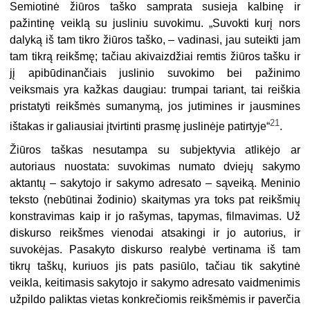
Semiotinė žiūros taško samprata susieja kalbinę ir
pažintinę veiklą su jusliniu suvokimu. „Suvokti kurį nors
dalyką iš tam tikro žiūros taško, – vadinasi, jau suteikti jam
tam tikrą reikšmę; tačiau akivaizdžiai remtis žiūros tašku ir
jį apibūdinančiais juslinio suvokimo bei pažinimo
veiksmais yra kažkas daugiau: trumpai tariant, tai reiškia
pristatyti reikšmės sumanymą, jos jutimines ir jausmines
21
ištakas ir galiausiai įtvirtinti prasmę juslinėje patirtyje“
.
Žiūros taškas nesutampa su subjektyvia atlikėjo ar
autoriaus nuostata: suvokimas numato dviejų sakymo
aktantų – sakytojo ir sakymo adresato – sąveiką. Meninio
teksto (nebūtinai žodinio) skaitymas yra toks pat reikšmių
konstravimas kaip ir jo rašymas, tapymas, filmavimas. Už
diskurso reikšmes vienodai atsakingi ir jo autorius, ir
suvokėjas. Pasakyto diskurso realybė vertinama iš tam
tikrų taškų, kuriuos jis pats pasiūlo, tačiau tik sakytinė
veikla, keitimasis sakytojo ir sakymo adresato vaidmenimis
užpildo paliktas vietas konkrečiomis reikšmėmis ir paverčia