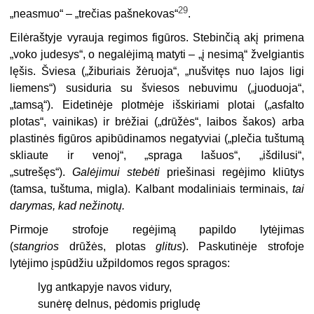
29
„neasmuo“ – „trečias pašnekovas“
.
Eilėraštyje vyrauja regimos figūros. Stebinčią akį primena
„voko judesys“, o negalėjimą matyti – „į nesimą“ žvelgiantis
lęšis. Šviesa („žiburiais žėruoja“, „nušvitęs nuo lajos ligi
liemens“) susiduria su šviesos nebuvimu („juoduoja“,
„tamsą“). Eidetinėje plotmėje išskiriami plotai („asfalto
plotas“, vainikas) ir brėžiai („drūžės“, laibos šakos) arba
plastinės figūros apibūdinamos negatyviai („plečia tuštumą
skliaute ir venoj“, „spraga lašuos“, „išdilusi“,
„sutrešęs“).
Galėjimui stebėti
priešinasi regėjimo kliūtys
(tamsa, tuštuma, migla). Kalbant modaliniais terminais,
tai
darymas, kad nežinotų.
Pirmoje strofoje regėjimą papildo lytėjimas
(
stangrios
drūžės, plotas
glitus
). Paskutinėje strofoje
lytėjimo įspūdžiu užpildomos regos spragos:
lyg antkapyje navos vidury,
sunėrę delnus, pėdomis prigludę