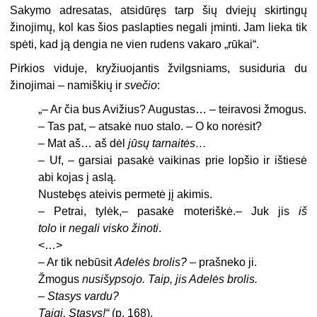
Sakymo adresatas, atsidūręs tarp šių dviejų skirtingų
žinojimų, kol kas šios paslapties negali įminti. Jam lieka tik
spėti, kad ją dengia ne vien rudens vakaro „rūkai“.
Pirkios viduje, kryžiuojantis žvilgsniams, susiduria du
žinojimai – namiškių ir
svečio
:
„– Ar čia bus Avižius? Augustas… – teiravosi žmogus.
– Tas pat, – atsakė nuo stalo. – O ko norėsit?
– Mat aš… aš dėl
jūsų tarnaitės…
– Uf, – garsiai pasakė vaikinas prie lopšio ir ištiesė
abi kojas į aslą.
Nustebęs ateivis permetė jį akimis.
– Petrai, tylėk,– pasakė moteriškė.– Juk jis
iš
tolo
ir
negali visko žinoti
.
<…>
– Ar tik nebūsit
Adelės brolis?
– prašneko ji.
Žmogus
nusišypsojo. Taip, jis Adelės brolis.
– Stasys vardu?
Taigi, Stasys!“
(p. 168).