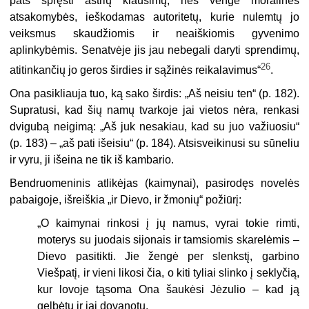
pats spręsti aštrių klausimų, nes vengė moralinės
atsakomybės, ieškodamas autoritetų, kurie nulemtų jo
veiksmus skaudžiomis ir neaiškiomis gyvenimo
aplinkybėmis. Senatvėje jis jau nebegali daryti sprendimų,
26
atitinkančių jo geros širdies ir sąžinės reikalavimus“
.
Ona pasikliauja tuo, ką sako širdis: „Aš neisiu ten“ (p. 182).
Supratusi, kad šių namų tvarkoje jai vietos nėra, renkasi
dvigubą neigimą: „Aš juk nesakiau, kad su juo važiuosiu“
(p. 183) – „aš pati išeisiu“ (p. 184). Atsisveikinusi su sūneliu
ir vyru, ji išeina ne tik iš kambario.
Bendruomeninis atlikėjas (kaimynai), pasirodęs novelės
pabaigoje, išreiškia „ir Dievo, ir žmonių“ požiūrį:
„O kaimynai rinkosi į jų namus, vyrai tokie rimti,
moterys su juodais sijonais ir tamsiomis skarelėmis –
Dievo pasitikti. Jie žengė per slenkstį, garbino
Viešpatį, ir vieni likosi čia, o kiti tyliai slinko į seklyčią,
kur lovoje tąsoma Ona šaukėsi Jėzulio – kad ją
gelbėtų ir jai dovanotų.