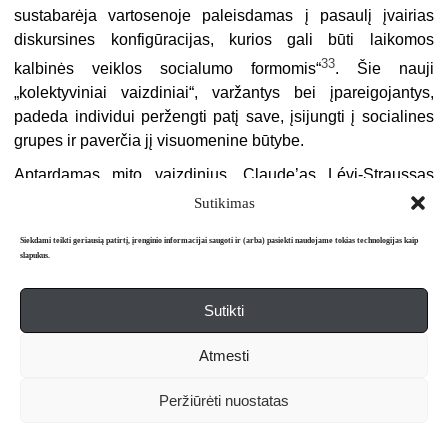
sustabarėja vartosenoje paleisdamas į pasaulį įvairias
diskursines konfigūracijas, kurios gali būti laikomos
33
kalbinės veiklos socialumo formomis“
. Šie nauji
„kolektyviniai vaizdiniai“, varžantys bei įpareigojantys,
padeda individui peržengti patį save, įsijungti į socialines
grupes ir paverčia jį visuomenine būtybe.
Aptardamas mito vaizdinius, Claude’as Lévi-Straussas
pasitelkia semantines asociacijas, slypinčias prancūzų
Sutikimas
kalbos žodyje
bricolage
. Veiksmažodžio
bricoler
seminis
Siekdami teikti geriausią patirtį, įrenginio informacijai saugoti ir (arba) pasiekti naudojame tokias technologijas kaip
branduolys – netikėtas judesys: atšokęs kamuolys ar
slapukus.
biliardo rutulys, pasiklydęs medžioklinis šuo, jojamas
žirgas, išsukęs iš tiesaus kelio, kad išvengtų kliūties.
Sutikti
Dabartinėje prancūzų kalboje
terminu
bricolage
apibūdinamas
meistrautojas
– „tas, kuris
Atmesti
viską daro pats, savo rankomis ir naudodamas, priešingai
negu tam tikros srities meistras [specialistas], visokias,
Peržiūrėti nuostatas
dažnai atsitiktines priemones“. „Jis, priešingai negu
inžinierius, kiekvienąkart nenaudoja specialiai tam