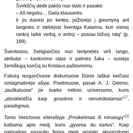
Švirkščių dėdė pakilo nuo stalo ir pasakė:
– Aš negaliu… Gaila klausantis.
Ir jis dairėsi po kertes, įsižiūrėjo į giesmyną ant
langinės ir stebėjosi šventąja Katarina, kuri vienoj
rankoj laikė verbą, o antroj – pusiau lūžusį ratą“ (p.
189).
Šventosios, žvelgiančios nuo lentynėlės virš lango,
atributai – kankinimo ratas ir palmės šaka – susieja
žemiškąją kančią su Kristaus pašlovinimu.
Fabulą rezgančiuose diskursuose žiūros taškai keičiasi
sintagmatinėje ašyje. Poetiniuose, pasak A. J. Greimo,
„tauškaluose“ jie tvarko mitinio universumo, kuris
27
„atsiskleidžia kaip įprastinis ir nenutrūkstamas“
,
paradigmas.
28
Tomo Venclovos eilėraštyje „Prisikėlimas iš mirusiųjų“
kalbama apie medį, kuris „gyvena du kartus“. Kaip
natūraliojo pasaulio figūrą medį pristato akivaizdumo