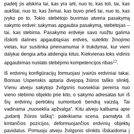
padėtį jis atskiria tai, kas yra arti, nuo to, kas toli, tai, kas
aukštai, nuo to, kas žemai, kas buvo prieš tai, nuo to, kas
įvyko po to. Tokio stebėtojo buvimas atveria pasakymą
sakymo erdvei: sakymas apgaubia pasakymą, stebėtojas –
tai, kas stebima. Pasakymo erdvėje savo ruožtu galima
išskirti dalines apgaubtąsias erdves, sutelkto žinojimo
vietas, kur susitinka prieinamumai ir trukdymai, kur vieni
dalykai dengia arba atidengia kitus. Kiekvienas toks vidinis
22
apgaubimas nustato stebėjimo kompetencijos ribas
.
Iš erdvinių konfigūracijų formuojasi įvairūs erdviniai takai.
Borisas Uspenskis aptaria dvejopą žiūros taško slinktį.
Vienu atveju sakytojo žvilgsnis nuosekliai pereina nuo
vieno stebimo objekto prie kito, o sakymo adresatas turi iš
šių erdvinių pertrūkių sumontuoti bendrą vaizdą. Tai
vadinama „nuoseklia apžvalga“. Kitu atveju kalbama apie
„judantį žiūros tašką“: pateikiama scena, pamatyta iš
kintančios pozicijos, deformuojančios erdvinių objektų
pavidalus. Pirmuoju atveju žvilgsnio slinktis išskaidoma į