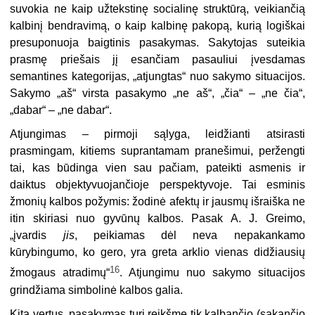
suvokia ne kaip užtekstinę socialinę struktūrą, veikiančią
kalbinį bendravimą, o kaip kalbinę pakopą, kurią logiškai
presuponuoja baigtinis pasakymas. Sakytojas suteikia
prasmę priešais jį esančiam pasauliui įvesdamas
semantines kategorijas, „atjungtas“ nuo sakymo situacijos.
Sakymo „aš“ virsta pasakymo „ne aš“, „čia“ – „ne čia“,
„dabar“ – „ne dabar“.
Atjungimas – pirmoji sąlyga, leidžianti atsirasti
prasmingam, kitiems suprantamam pranešimui, peržengti
tai, kas būdinga vien sau pačiam, pateikti asmenis ir
daiktus objektyvuojančioje perspektyvoje. Tai esminis
žmonių kalbos požymis: žodinė afektų ir jausmų išraiška ne
itin skiriasi nuo gyvūnų kalbos. Pasak A. J. Greimo,
„įvardis
jis
, peikiamas dėl neva nepakankamo
kūrybingumo, ko gero, yra greta arklio vienas didžiausių
16
žmogaus atradimų“
. Atjungimu nuo sakymo situacijos
grindžiama simbolinė kalbos galia.
Kita vertus, pasakymas turi reikšmę tik kalbančio (sakančio