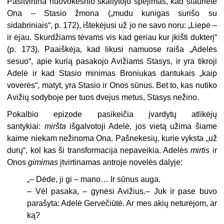
Pasitvirtina nuovokesnio skaitytojo spėjimas, kad šiaurietė
Ona – Stasio žmona („mudu kunigas surišo su
sidabriniais“, p. 172), ištekėjusi už jo ne savo noru: „Liepė –
ir ėjau. Skurdžiams tėvams vis kad geriau kur įkišti dukterį“
(p. 173). Paaiškėja, kad likusi namuose raiša „Adelės
sesuo“, apie kurią pasakojo Avižiams Stasys, ir yra tikroji
Adelė ir kad Stasio minimas Broniukas dantukais „kaip
voverės“, matyt, yra Stasio ir Onos sūnus. Bet to, kas nutiko
Avižių sodyboje per tuos dvejus metus, Stasys nežino.
Pokalbio epizode pasikeičia įvardytų atlikėjų
santykiai:
miršta
išgalvotoji Adelė, jos vietą užima šiame
kaime niekam nežinoma Ona. Pašnekesių, kurie vyksta „už
durų“, kol kas ši transformacija nepaveikia. Adelės
mirtis
ir
Onos
gimimas
įtvirtinamas antroje novelės dalyje:
„– Dėde, ji gi – mano… Ir sūnus auga.
– Vėl pasaka, – gynėsi Avižius.– Juk ir pase buvo
parašyta: Adelė Gervėčiūtė. Ar mes akių neturėjom, ar
ką?