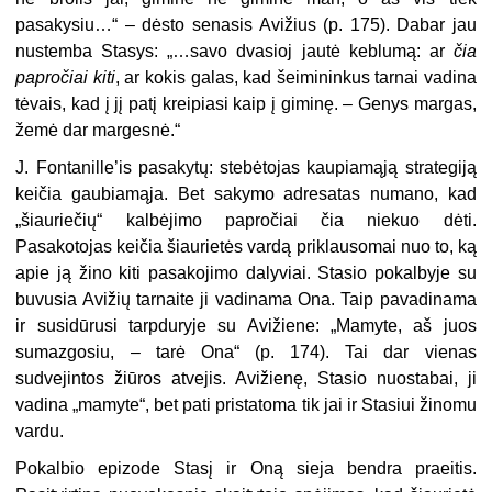
pasakysiu…“ – dėsto senasis Avižius (p. 175). Dabar jau
nustemba Stasys: „…savo dvasioj jautė keblumą: ar
čia
papročiai kiti
, ar kokis galas, kad šeimininkus tarnai vadina
tėvais, kad į jį patį kreipiasi kaip į giminę. – Genys margas,
žemė dar margesnė.“
J. Fontanille’is pasakytų: stebėtojas kaupiamąją strategiją
keičia gaubiamąja. Bet sakymo adresatas numano, kad
„šiauriečių“ kalbėjimo papročiai čia niekuo dėti.
Pasakotojas keičia šiaurietės vardą priklausomai nuo to, ką
apie ją žino kiti pasakojimo dalyviai. Stasio pokalbyje su
buvusia Avižių tarnaite ji vadinama Ona. Taip pavadinama
ir susidūrusi tarpduryje su Avižiene: „Mamyte, aš juos
sumazgosiu, – tarė Ona“ (p. 174). Tai dar vienas
sudvejintos žiūros atvejis. Avižienę, Stasio nuostabai, ji
vadina „mamyte“, bet pati pristatoma tik jai ir Stasiui žinomu
vardu.
Pokalbio epizode Stasį ir Oną sieja bendra praeitis.