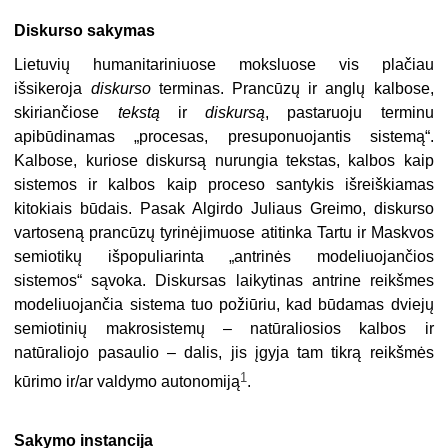
Diskurso sakymas
Lietuvių humanitariniuose moksluose vis plačiau
išsikeroja
diskurso
terminas. Prancūzų ir anglų kalbose,
skiriančiose
tekstą
ir
diskursą
, pastaruoju terminu
apibūdinamas „procesas, presuponuojantis sistemą“.
Kalbose, kuriose diskursą nurungia tekstas, kalbos kaip
sistemos ir kalbos kaip proceso santykis išreiškiamas
kitokiais būdais. Pasak Algirdo Juliaus Greimo, diskurso
vartoseną prancūzų tyrinėjimuose atitinka Tartu ir Maskvos
semiotikų išpopuliarinta „antrinės modeliuojančios
sistemos“ sąvoka. Diskursas laikytinas antrine reikšmes
modeliuojančia sistema tuo požiūriu, kad būdamas dviejų
semiotinių makrosistemų – natūraliosios kalbos ir
natūraliojo pasaulio – dalis, jis įgyja tam tikrą reikšmės
1
kūrimo ir/ar valdymo autonomiją
.
Sakymo instancija