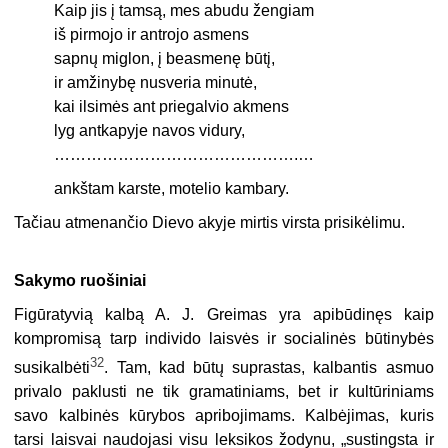
Kaip jis į tamsą, mes abudu žengiam
iš pirmojo ir antrojo asmens
sapnų miglon, į beasmenę būtį,
ir amžinybę nusveria minutė,
kai ilsimės ant priegalvio akmens
lyg antkapyje navos vidury,
……………………………………….…
ankštam karste, motelio kambary.
Tačiau atmenančio Dievo akyje mirtis virsta prisikėlimu.
Sakymo ruošiniai
Figūratyvią kalbą A. J. Greimas yra apibūdinęs kaip
kompromisą tarp individo laisvės ir socialinės būtinybės
32
susikalbėti
. Tam, kad būtų suprastas, kalbantis asmuo
privalo paklusti ne tik gramatiniams, bet ir kultūriniams
savo kalbinės kūrybos apribojimams. Kalbėjimas, kuris
tarsi laisvai naudojasi visu leksikos žodynu, „sustingsta ir