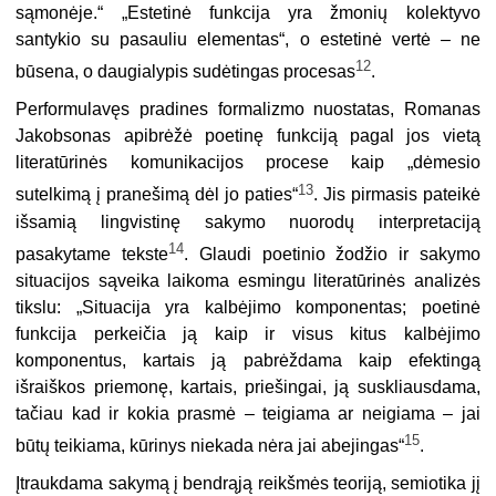
sąmonėje.“ „Estetinė funkcija yra žmonių kolektyvo
santykio su pasauliu elementas“, o estetinė vertė – ne
12
būsena, o daugialypis sudėtingas procesas
.
Performulavęs pradines formalizmo nuostatas, Romanas
Jakobsonas apibrėžė poetinę funkciją pagal jos vietą
literatūrinės komunikacijos procese kaip „dėmesio
13
sutelkimą į pranešimą dėl jo paties“
. Jis pirmasis pateikė
išsamią lingvistinę sakymo nuorodų interpretaciją
14
pasakytame tekste
. Glaudi poetinio žodžio ir sakymo
situacijos sąveika laikoma esmingu literatūrinės analizės
tikslu: „Situacija yra kalbėjimo komponentas; poetinė
funkcija perkeičia ją kaip ir visus kitus kalbėjimo
komponentus, kartais ją pabrėždama kaip efektingą
išraiškos priemonę, kartais, priešingai, ją suskliausdama,
tačiau kad ir kokia prasmė – teigiama ar neigiama – jai
15
būtų teikiama, kūrinys niekada nėra jai abejingas“
.
Įtraukdama sakymą į bendrąją reikšmės teoriją, semiotika jį