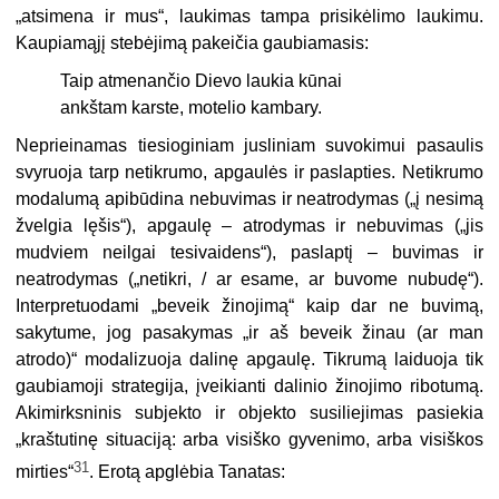
„atsimena ir mus“, laukimas tampa prisikėlimo laukimu.
Kaupiamąjį stebėjimą pakeičia gaubiamasis:
Taip atmenančio Dievo laukia kūnai
ankštam karste, motelio kambary.
Neprieinamas tiesioginiam jusliniam suvokimui pasaulis
svyruoja tarp netikrumo, apgaulės ir paslapties. Netikrumo
modalumą apibūdina nebuvimas ir neatrodymas („į nesimą
žvelgia lęšis“), apgaulę – atrodymas ir nebuvimas („jis
mudviem neilgai tesivaidens“), paslaptį – buvimas ir
neatrodymas („netikri, / ar esame, ar buvome nubudę“).
Interpretuodami „beveik žinojimą“ kaip dar ne buvimą,
sakytume, jog pasakymas „ir aš beveik žinau (ar man
atrodo)“ modalizuoja dalinę apgaulę. Tikrumą laiduoja tik
gaubiamoji strategija, įveikianti dalinio žinojimo ribotumą.
Akimirksninis subjekto ir objekto susiliejimas pasiekia
„kraštutinę situaciją: arba visiško gyvenimo, arba visiškos
31
mirties“
. Erotą apglėbia Tanatas: