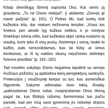
Kitaip dieviškąją išmintį supranta Ona. Kai senis ją
graudena: „Tu nė Dievo nebijai!“, ji atsikerta: „Dievas gi
mane pažįsta“ (p. 181). O Petras tiki, kad turėtų būti
kažkokia kita, dar niekam nežinoma teisybė: „Visos tos
šnekos jam atrodė lyg kažkas netikra, ir jo mintyse
šmėkšojo tolima viltis, kad kažkokia stipri ranka nustums tą
siaubą, kuris tyko iš visų pusių. Atsirėmęs į sieną, laukė to
kažko, pats nenuvokdamas, kas tai būtų: ar ūmus
trenksmas, ar iš tų nakties ūkanų nejučiomis atslinkęs
šviesos pluoštas“ (p. 181–182).
Tad novelės sakytojo žiūros negalima tapatinti su senojo
Avižiaus požiūriu: ją apibūdina kelių perspektyvų sankryža.
Pretenzijos į visažinystę kertasi su tuo, kas asmeniškai
išgyventa. Sakymo adresatas daro tokią išvadą:
„paklusdamas Dievo valiai, nuspręsdamas Onos likimą
pagal tai, kas Biblijoj rašoma, šeimininkas tuo pačiu
parodė, kad per visą savo gyvenimą jis neturėjo drąsos