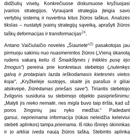
didžiulių visetų. Konkrečiuose diskursuose kryžiuojasi
įvairios strategijos. Vyraujanti strategija įteigia savo
vertybių sistemą ir nuvertina kitus žiūros taškus. Analizės
tikslas – nustatyti įvairių strategijų sąveiką, aprašyti žiūros
24
taškų deformacijas ir transformacijas
.
25
Antano Vaičiulaičio novelės „Šiaurietė“
pasakotojas jau
pirmuoju sakiniu nuo nuasmenintos žiūros („Vieną ūkanotą
rudens vakarą
keliu iš Šmaikštynės į Intiklės pusę ėjo
žmogus“
) pereina prie konkretaus stebėtojo (
„nulenkęs
galvą ir protarpiais lazda ieškodamasis kietesnės vietos
kojai“
, „Kryžkelėje sustojęs,
skaitė
jis parašus ir giliai
atsikvėpė,
žiūrėdamas priešais save“
). Tiriantis stebėtojo
žvilgsnis susiduria su stebimojo objekto pasipriešinimu:
„Matyti jis
nieko nematė
, nes
migla
buvo taip
tiršta
, kad už
poros žingsnių jau nyko medžiai.“ Padedant
garsui,
neprieinama
informacija (rūkas neleidžia keleiviui
stebėti aplinkos) tampa
prieinama
. Iš rūko išniręs ūkininkas
ir jo arkliai įveda naują žiūros tašką. Stebintis aplinką