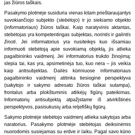
jas žiūros taškais.
Pasakymo plotmėje susiduria vienas kitam prieštaraujantys
suvokiančiojo subjekto (
stebėtojo
) ir jo siekiamo objekto
(
informatoriaus
) žiūros taškai. Kaip naratyvinis aktantas,
stebėtojas yra kompetentingas subjektas,
norintis
ir
galintis
žinoti
. Jei informatorius yra nusiteikęs kuo išsamiau
informuoti stebėtoją apie suvokiamą objektą, jis atlieka
pagalbininko vaidmenį. Jei informatorius trukdo žinojimą:
slepia tai, kas yra, apsimetinėja tuo, kuo nėra – jis veikia
kaip antisubjektas. Dailės kūriniuose informatoriaus
pagalbininko vaidmenį atitinka tiesioginė perspektyva
(sakytojo ir sakymo adresato žiūros taškai sutampa),
frontalus arba plokštuminis atlikėjų figūrų pateikimas.
Informatorių antisubjektą atpažįstame iš atvirkštinės
perspektyvos, pasisukusių arba reljefiškų figūrų.
Sakymo plotmėje stebėtojo vaidmenį atlieka sakytojas arba
naratorius. Pasakymo plotmėje stebėtojas deiksinėmis
nuorodomis susiejamas su erdve ir laiku. Pagal savo kūno