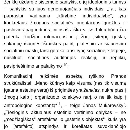
ženklų uždaroje sistemoje santykis, o jų ideologinis turinys
– santykis su juos generuojančiais individais: „Tai, kas
paprastai vadinama „kūrybine individualybe“, yra
konkretaus žmogaus socialinės orientacijos griežtos ir
pastovios pagrindinės linijos išraiška <…>. Tokiu būdu čia
patenka žodžiai, intonacijos ir į žodį įsiterpę gestai,
sukaupę išorinės išraiškos patirtį platesniu ar siauresniu
socialiniu mastu, tarsi gerokai apsitrynę socialinėje terpėje,
nušlifuoti socialinės auditorijos reakcijų ir replikų,
10
pasipriešinimo ar palaikymo“
.
Komunikacinį reikšmės aspektą ryškino Prahos
struktūralistai. „Meno kūrinys kaip visuma (nes tik visuma
įgauna estetinę vertę) iš prigimties yra
ženklas
, nukreiptas į
žmogų kaip į organizuoto kolektyvo narį, o ne tik kaip į
11
antropologinę konstantą“
, – teigė Janas Mukarovsky´.
„Tiesioginis aktualaus estetinio vertinimo dalykas – ne
„medžiagiškas“ artefaktas, o „estetinis objektas“, kuris yra
jo [artefakto] atspindys ir koreliatas suvokiančiojo