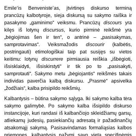
Emile‘is Benveniste’as, įtvirtinęs diskurso terminą
prancūzų kalbotyroje, sieja diskursą su sakymo raiška ir
pasakymo „gaminimo“ veiksmu. Prancūzų
discours
yra
kilęs iš lotynų
discursus
, kurio pirminė reikšmė yra
„bėgiojimas šen ir ten“, o antrinė – „pasisakymas,
samprotavimas“. Veiksmažodis
discourir
(kalbėtis,
postringauti) etimologiškai taip pat susijęs su vietos
keitimu: lotynų
discurrere
pirmiausia reiškia „išbėgioti,
išsisklaidyti, išsiskirstyti“ ir tik po to „pasisakyti,
samprotauti“. Sakymo metu „bėgiojantis“ reikšmės takais
individas paverčia kalbą diskursu. „Prasmė“ apsivelka
„žodžiais“, kalba prisipildo reikšmių.
Kalbantysis – būtina sakymo sąlyga. Iki sakymo kalba tėra
sakymo galimybė. Po sakymo kalba išsipildo diskurso
instancijoje, kuri randasi iš kalbančiojo skleidžiamų garsų,
atliekamų judesių, pasiekiančių adresatą ir pažadinančių
atsakomąjį sakymą. Pasisavindamas formaliąsias kalbos
priemones, kalbantysis pažymi savo vietą specifinėmis