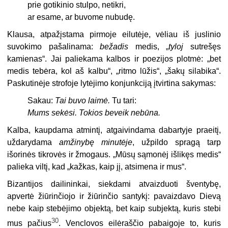
prie gotikinio stulpo, netikri,
ar esame, ar buvome nubudę.
Klausa, atpažįstama pirmoje eilutėje, vėliau iš juslinio
suvokimo pašalinama:
bežadis
medis, „
tyloj
sutrešęs
kamienas“. Jai paliekama kalbos ir poezijos plotmė: „bet
medis tebėra, kol aš kalbu“, „ritmo lūžis“, „šakų silabika“.
Paskutinėje strofoje lytėjimo konjunkciją įtvirtina sakymas:
Sakau:
Tai buvo laimė.
Tu tari:
Mums sekėsi. Tokios beveik nebūna.
Kalba, kaupdama atmintį, atgaivindama dabartyje praeitį,
uždarydama
amžinybę minutėje
, užpildo spragą tarp
išorinės tikrovės ir žmogaus. „Mūsų sąmonėj išlikęs medis“
palieka viltį, kad „kažkas, kaip jį, atsimena ir mus“.
Bizantijos dailininkai, siekdami atvaizduoti šventybę,
apvertė žiūrinčiojo ir žiūrinčio santykį: pavaizdavo Dievą
nebe kaip stebėjimo objektą, bet kaip subjektą, kuris stebi
30
mus pačius
. Venclovos eilėraščio pabaigoje to, kuris