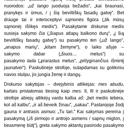
nuorodos: „
už lango
juoduoja bežadis“, „kai braunasi,
pranykęs ir ūmus, / į
šią
beviltiškų fasadų gatvę“. Bet
drauge tai ir interoceptyvi sąmonės figūra („tik mūsų
sąmonėj išlikęs medis“). Pasakytame diskurse medis
susieja sakymo
čia
(„šiapus atlapų balkono durų“, „į šią
beviltiškų fasadų gatvę“) su pasakymo
ten
(„už lango“,
„anapus marių“, „kitam žemyne“), o laiko ašyje –
sakymo
dabar
(„šiuos… metus“) su
pasakymo
tada
(„prarastus metus“, „prilyginančius išmintį
jaunatvei“). Paskutinėje strofoje, sutapdamas su gotikiniu
navos stulpu, jis jungia žemę ir dangų.
Diskurso sakytojas – dvejybinis atlikėjas:
mes abudu
,
kartais pristatomas tiesiog kaip
mes
. II, III ir paskutinėje
strofoje abiejų atlikėjų vardu kalba
aš
: „bet medis tebėra,
kol aš kalbu“, „ir aš beveik žinau“, „sakau“. Pastarojoje žodį
gauna ir antrasis asmuo: „Tu tari.“ Kai sakymas pereina į
pasakymą („iš pirmojo ir antrojo asmens / sapnų miglon, į
beasmenę būtį“), greta sakymo aktantų pasirodo pasakymo