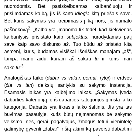
nuorodomis. Bet pasiskelbdamas kalbančiuoju ir
prisiimdamas kalbą, jis iš karto
įdiegia
kitą priešais save.
Bet kuris sakymas yra kreipimasis į ką nors, jis numato
2
pašnekovą
. „Kalba yra įmanoma tik todėl, kad kiekvienas
kalbantysis prisistato kaip
subjektas
, nurodydamas patį
save kaip savo diskurso
aš
. Tuo būdu
aš
pristato kitą
asmenį, kuris, būdamas visiškai išoriškas manajam „aš“,
tampa mano aidu, kuriam aš sakau
tu
ir kuris man
3
sako
tu
“
.
Analogiškas laiko (
dabar vs vakar, pernai, rytoj
) ir erdvės
(
čia vs ten
) deiksių santykis su sakymo instancija.
Esamasis laikas yra kalbėjimo laikas. „Sakymas įveda
dabarties kategoriją, o iš dabarties kategorijos gimsta laiko
kategorija. Dabartis yra tikrasis laiko šaltinis. Jis yra tas
buvimas pasaulyje, kuris būtų neįmanomas be sakymo
veiksmo, nes, gerai pagalvojus, žmogus teturi vienintelę
galimybę gyventi „dabar“ ir šią akimirką paversti dabartimi