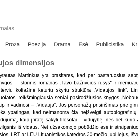
rnalas
Proza
Poezija
Drama
Esė
Publicistika
Kr
ujos dimensijos
ytautas Martinkus yra prasitaręs, kad per pastaruosius sept
nygos – istorinis romanas „Tavo bažnyčios rūsys“ ir memuarų, 
nterviu koliažinė keturių skyrių struktūra „Vidaujos link“. 
uolatos, reikšmingiausia seniai pasirodžiusios knygos „Nebau
aip ir vadinosi – „Vidauja“. Jos personažų prisirišimas prie gi
oks ypatingas, kad neįmanoma čia neįžvelgti autobiografinių
idujumą, kaip įpratę sakyti filosofai – vidujybę, nes bet kuri
vilgsnis iš vidaus. Net užsakomojo pobūdžio esė ir straipsniu
sios, LRT ar LEU Lituanistikos katedros 30-mečio jubiliejus, išv