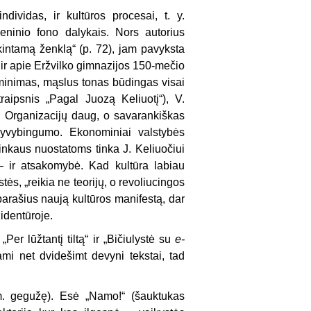
dividas, ir kultūros procesai, t. y.
eninio fono dalykais. Nors autorius
ekintamą ženklą“ (p. 72), jam pavyksta
, ir apie Eržvilko gimnazijos 150-mečio
ikšminimas, mąslus tonas būdingas visai
aipsnis „Pagal Juozą Keliuotį“), V.
s. Organizacijų daug, o savarankiškas
gyvybingumo. Ekonominiai valstybės
tinkaus nuostatoms tinka J. Keliuočiui
 – ir atsakomybė. Kad kultūra labiau
ės, „reikia ne teorijų, o revoliucingos
 parašius naują kultūros manifestą, dar
identūroje.
Per lūžtantį tiltą“ ir „Bičiulystė su
e-
ami net dvidešimt devyni tekstai, tad
m. gegužę). Esė „Namo!“ (šauktukas