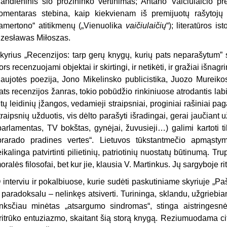
iandieninis šio prozininko vertinimas; Antano Vaičiulaičio 
omentaras stebina, kaip kiekvienam iš premijuotų rašytojų 
amertono“ atitikmenų („Vienuolika
vaičiulaičių
“); literatūros i
zesławas Miłoszas.
kyrius „Recenzijos: tarp gerų knygų, kurių pats neparašytum” s
ors recenzuojami objektai ir skirtingi, ir netikėti, ir gražiai išna
aujotės poezija, Jono Mikelinsko publicistika, Juozo Mureikos 
ats recenzijos žanras, tokio pobūdžio rinkiniuose atrodantis la
itų leidinių įžangos, vedamieji straipsniai, proginiai rašiniai pa
traipsnių užduotis, vis dėlto parašyti išradingai, gerai jaučiant 
parlamentas, TV bokštas, gynėjai, žuvusieji…) galimi kartoti ti
prarado pradines vertes“. Lietuvos tūkstantmečio apmąsty
eikalinga patvirtinti pilietinių, patriotinių nuostatų būtinumą. Tru
oralės filosofai, bet kur jie, klausia V. Martinkus. Jų sargyboje rite
 interviu ir pokalbiuose, kurie sudėti paskutiniame skyriuje „Paš
 paradoksalu – nelinkęs atsiverti. Turininga, sklandu, užgriebia
nksčiau minėtas „atsargumo sindromas“, stinga aistringesn
ritrūko entuziazmo, skaitant šią storą knygą. Reziumuodama ci