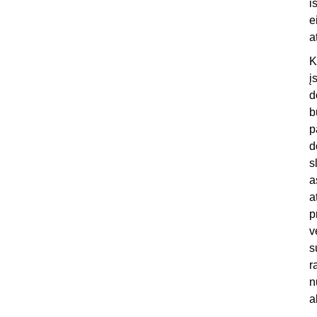
i
e
a
K
į
d
b
p
d
s
a
a
p
v
s
r
n
a