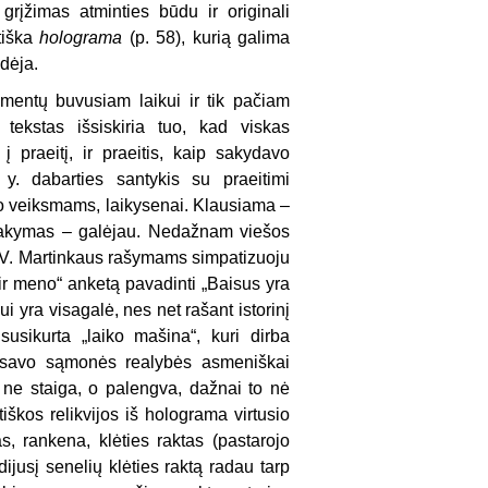
grįžimas atminties būdu ir originali
tiška
holograma
(p. 58), kurią galima
idėja.
imentų buvusiam laikui ir tik pačiam
 tekstas išsiskiria tuo, kad viskas
 praeitį, ir praeitis, kaip sakydavo
 y. dabarties santykis su praeitimi
o veiksmams, laikysenai. Klausiama –
atsakymas – galėjau. Nedažnam viešos
 V. Martinkaus rašymams simpatizuoju
s ir meno“ anketą pavadinti „Baisus yra
i yra visagalė, nes net rašant istorinį
usikurta „laiko mašina“, kuri dirba
aip savo sąmonės realybės asmeniškai
 ne staiga, o palengva, dažnai to nė
škos relikvijos iš holograma virtusio
s, rankena, klėties raktas (pastarojo
jusį senelių klėties raktą radau tarp