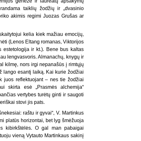
premijos genezė ir laureatų apsakymų
randama taiklių žodžių ir „dvasinio
storiko akimis regimi Juozas Grušas ar
kaitytojui kelia kiek mažiau emocijų,
grinėti (Lenos Eltang romanas, Viktorijos
estetologija ir kt.). Bene bus kaltas
biau lengvasvoris. Almanachų, knygų ir
gal kilmę, nors irgi nepanašūs į rimtųjų
už lango esantį laiką. Kai kurie žodžiai
k juos reflektuojant – nes tie žodžiai
mui skirta esė „Prasmės alchemija“
pančias vertybes turėtų ginti ir saugoti
riškai stovi jis pats.
nekesiai: raštu ir gyvai“, V. Martinkus
mi platūs horizontai, bet lyg šmėžuoja
ės kibirkštėlės. O gal man pabaigai
tuoju vieną Vytauto Martinkaus sakinį