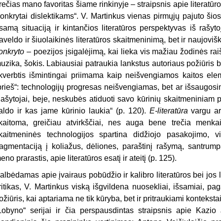
rečias mano favoritas šiame rinkinyje – straipsnis apie literatūro
onkrytai dislektikams“. V. Martinkus vienas pirmųjų pajuto šio
samą situaciją ir kintančios literatūros perspektyvas iš rašyto
aveldo ir šiuolaikinės literatūros skaitmeninimą, bet ir naujoviš
onkryto
– poezijos įsigalėjimą, kai lieka vis mažiau žodinės ra
uzika, šokis. Labiausiai patraukia lankstus autoriaus požiūris 
kverbtis išmintingai priimama kaip neišvengiamos kaitos ele
prieš“: technologijų progresas neišvengiamas, bet ar išsaugosim 
ašytojai, beje, neskubės atiduoti savo kūrinių skaitmeniniam p
aldo ir kas jame kūrinio laukia“ (p. 120).
E-literatūra
vargu ar 
kaitoma, greičiau atvirkščiai, nes auga bene trečia menkai
kaitmeninės technologijos spartina didžiojo pasakojimo, vie
ragmentaciją į koliažus, dėliones, paraštinį rašymą, santrump
eno prarastis, apie literatūros esatį ir ateitį (p. 125).
albėdamas apie įvairaus pobūdžio ir kalibro literatūros bei jos l
ritikas, V. Martinkus viską išgvildena nuosekliai, išsamiai, pag
ožiūris, kai aptariama ne tik kūryba, bet ir pritraukiami kontekst
Lobyno“ serijai ir čia perspausdintas straipsnis apie Kazi