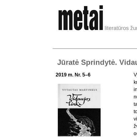
literatūros žu
Jūratė Sprindytė. Vida
2019 m. Nr. 5–6
V
k
i
n
t
t
v
ž
o