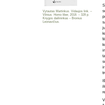
S
s
Vytautas Martinkus. Vidaujos link. –
Vilnius: Homo liber, 2018. – 328 p.
p
Knygos dailininkas – Bronius
Leonavičius.
s
j
k
M
k
i
t
s
i
t
I
l
r
V