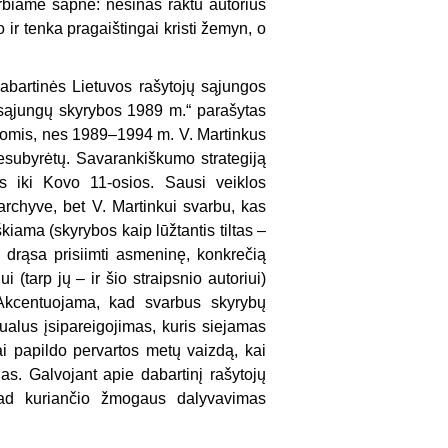
rbiame sapne: nešinas raktu autorius
ir tenka pragaištingai kristi žemyn, o
 dabartinės Lietuvos rašytojų sąjungos
jų sąjungų skyrybos 1989 m.“ parašytas
adomis, nes 1989–1994 m. V. Martinkus
esubyrėtų. Savarankiškumo strategiją
ms iki Kovo 11-osios. Sausi veiklos
rchyve, bet V. Martinkui svarbu, kas
škiama (skyrybos kaip lūžtantis tiltas –
 drąsa prisiimti asmeninę, konkrečią
 (tarp jų – ir šio straipsnio autoriui)
). Akcentuojama, kad svarbus skyrybų
dualus įsipareigojimas, kuris siejamas
ai papildo pervartos metų vaizdą, kai
s. Galvojant apie dabartinį rašytojų
 kad kuriančio žmogaus dalyvavimas