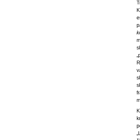
T
K
e
p
k
m
s
„
R
v
s
s
f
m
K
k
p
„