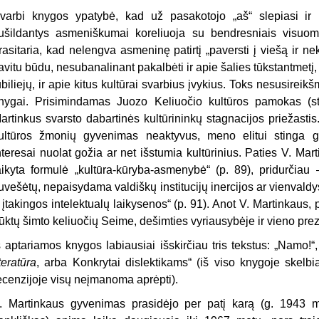
varbi knygos ypatybė, kad už pasakotojo „aš“ slepiasi ir in
ušildantys asmeniškumai koreliuoja su bendresniais visuom
rasitaria, kad nelengva asmeninę patirtį „paversti į viešą ir n
avitu būdu, nesubanalinant pakalbėti ir apie šalies tūkstantmetį
ubiliejų, ir apie kitus kultūrai svarbius įvykius. Toks nesusire
nygai. Prisimindamas Juozo Keliuočio kultūros pamokas (str
artinkus svarsto dabartinės kultūrininkų stagnacijos priežasti
ultūros žmonių gyvenimas neaktyvus, meno elitui stinga 
nteresai nuolat gožia ar net išstumia kultūrinius. Paties V. Mar
aikyta formulė „kultūra-kūryba-asmenybė“
(p. 89),
pridurčiau
uvešėtų, nepaisydama valdiškų institucijų inercijos ar vienvaldyst
r įtakingos intelektualų laikysenos“ (p. 91). Anot V. Martinkaus,
rūktų šimto keliuočių Seime, dešimties vyriausybėje ir vieno prez
š aptariamos knygos labiausiai išskirčiau tris tekstus: „Namo!“, „
iteratūra
, arba Konkrytai dislektikams“ (iš viso knygoje skelbi
ecenzijoje visų neįmanoma aprėpti).
. Martinkaus gyvenimas prasidėjo per patį karą (g. 1943 