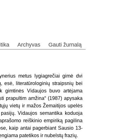
itika
Archyvas
Gauti žurnalą
ynerius metus lygiagrečiai gimė dvi
esė, literatūrologinių straipsnių bei
Link gimtinės Vidaujos buvo artėjama
sti prapultim amžina“ (1987) apysaka
mtųjų vietų ir mažos Žemaitijos upelės
 pasijų. Vidaujos semantika koduoja
o aprašomo reiškinio empiriką pagilina
ose, kaip antai pagerbiant Sausio 13-
engiama patetikos ir nubelstų frazių.