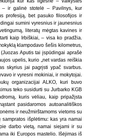
ktorija kur kas ilgesnė – vaikystės
) – ir galinė stotelė – Pavilnys, kur
 profesiją, bet pasuko filosofijos ir
dingai sumini vyresnius ir jaunesnius
etingumą, literatų mėgtas kavines ir
rti kaip Irbiškiai, – visa ko pradžia.
 mokyklą klampodavo šešis kilometrus,
 (Juozas Aputis tai įspūdingai aprašė
jos upelis, kurio „net vardas reiškia
s skyrius jai pagrįsti ypač svarbus.
vavo ir vyresni mokiniai, ir mokytojai.
inukų organizacijai ALKO, kuri buvo
šaukimus teko susidurti su Jurbarko KGB
dromą, kuris vėliau, kaip pripažįsta
mąstant pasidaromos autoanalitiškos
žmonėms ir neužmirštamoms vietoms su
ų sampratos išplėtimu: kas yra namai
pie darbo vietą, namai siejami ir su
ama iki Europos mastelio. Išėjimas iš