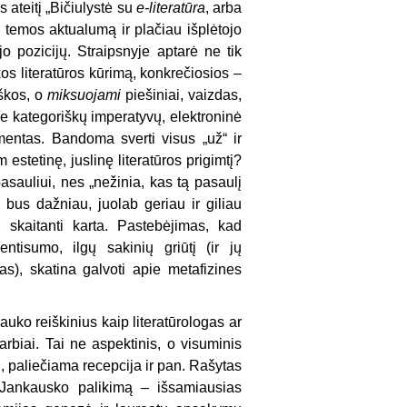
s ateitį „Bičiulystė su
e-literatūra
, arba
s temos aktualumą ir plačiau išplėtojo
jo pozicijų. Straipsnyje aptarė ne tik
kos literatūros kūrimą, konkrečiosios –
iškos, o
miksuojami
piešiniai, vaizdas,
be kategoriškų imperatyvų, elektroninė
mentas. Bandoma sverti visus „už“ ir
estetinę, juslinę literatūros prigimtį?
asauliui, nes „nežinia, kas tą pasaulį
bus dažniau, juolab geriau ir giliau
 skaitanti karta. Pastebėjimas, kad
ntisumo, ilgų sakinių griūtį (ir jų
as), skatina galvoti apie metafizines
auko reiškinius kaip literatūrologas ar
arbiai. Tai ne aspektinis, o visuminis
ai, paliečiama recepcija ir pan. Rašytas
o Jankausko palikimą – išsamiausias