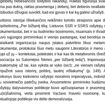
šgelbėtų nebesančios sodybos rakandų). Raktas figūruoja sva
ina pas dukrą, raktas prasmenga į debesį, bet debesis neatlaiko 
tsibudus džiugiai suvokti, kad esi gyvas ir kai ką galėsi užrašyti.
ultūros istorijai išliekančios reikšmės turintis straipsnis apie
sipilietinimą „Per lūžtantį tiltą: Lietuvos SSR ir SSRS rašyto
okumentuotai, bet ir su liudininko būsenomis, niuansais ir išv
uvo sąjungos pirmininkas ir vienijo pastangas, kad bendrija n
alaikanti organizacija naujus įstatus patvirtino likus meta
okumentai, protokolai šiuo metu saugomi Literatūros ir meno a
lypi už jų – kontekstai, potekstės ir kai kas tik metaforomis išrei
sociacija su Salomėjos Nėries „per lūžtantį ledą“). Imponuoja
tsakomybę už tai, kas vyksta ar vyko (sic!): „ne vienam rašytojui
ripažinti savo istorinį, politinį, tautinį vištakumą“ (p. 149
eiksnys buvo kiekvieno rašytojo moralinis imperatyvas
,
indivi
u sovietmečio patirčių įveika. Anuometinio pirmininko liudijim
ašytojų dalyvavimas politikoje buvo apčiuopiamas ir prasminga
u(si)šalinimą, verta prisiminti Vaclavo Havelo nuomonę,
ktualiojoje politikoje vis dėlto demoralizuoja.