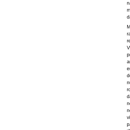
n
m
d
M
r
r
V
p
a
e
d
n
r
d
n
n
v
p