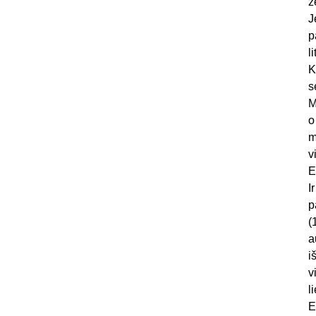
ž
J
p
l
K
s
M
o
m
v
E
I
p
(
a
i
v
l
E