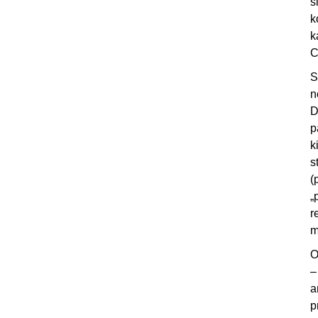
š
k
k
C
S
n
D
p
k
s
(
„
r
m
O
–
a
p