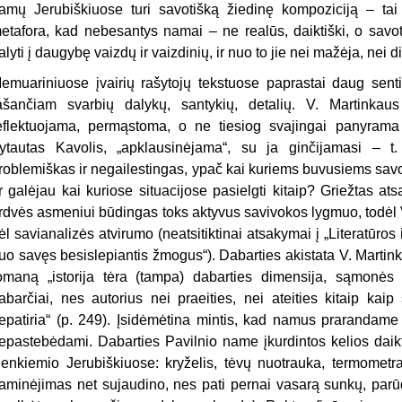
amų Jerubiškiuose turi savotišką žiedinę kompoziciją – tai 
etafora, kad nebesantys namai – ne realūs, daiktiški, o savo
alyti į daugybę vaizdų ir vaizdinių, ir nuo to jie nei mažėja, nei d
emuariniuose įvairių rašytojų tekstuose paprastai daug sent
ašančiam svarbių dalykų, santykių, detalių. V. Martinkaus
eflektuojama, permąstoma, o ne tiesiog svajingai panyrama į
ytautas Kavolis, „apklausinėjama“, su ja ginčijamasi – t.
roblemiškas ir negailestingas, ypač kai kuriems buvusiems sav
r galėjau kai kuriose situacijose pasielgti kitaip? Griežtas 
rdvės asmeniui būdingas toks aktyvus savivokos lygmuo, todėl
ėl savianalizės atvirumo (neatsitiktinai atsakymai į „Literatūro
uo savęs besislepiantis žmogus“). Dabarties akistata V. Martinku
omaną „istorija tėra (tampa) dabarties dimensija, sąmonės s
abarčiai, nes autorius nei praeities, nei ateities kitaip k
epatiria“ (p. 249). Įsidėmėtina mintis, kad namus prarandame
epastebėdami. Dabarties Pavilnio name įkurdintos kelios daikti
ienkiemio Jerubiškiuose: kryželis, tėvų nuotrauka, termometra
aminėjimas net sujaudino, nes pati pernai vasarą sunkų, parūdi