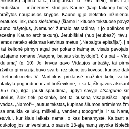
enkliškas) apima laiką daugiausia iki 1967 metų, nors traje
erubiškiai – inžinerinės studijos Kaune (kaip laikinoji būtis
arašytos naujausios knygos. Kaune įgijo elektriko inžinieriaus
iteratūros link, rado
sielabrolių
(šiame ir kituose tekstuose pavyz
auno rašytojus, „Nemuno“ žurnalo atsiradimą ir jo aplinkos sv
ecesinę Kauno architektūrą). Jerubiškiai (nuo jerubės?), tėvų ta
amos neteko eidamas ketvirtus metus („Nebaigta epitafija“), į
 tai kelionė pirmyn atgal per pokario kaimą su visais pavojais
ažajame romane „Vargonų balsas skalbykloje“), čia pat – Vidau
idujumą“ (p. 10). Jei knyga gavo Vidaujos antraštę, tai pirma
ržvilko gimnazija buvo svarbi rezistencijos kovose, kuriose daly
r keturiolikmetis V. Martinkus priklausė mažutei kelių vaik
alaikyta pogrindine ir antibolševikine, ir kartą išklijavus atsi
1957 m.), ilgai jausti spaudimą, ugdyti savyje
atsargumo
sin
utorius, šiek tiek pakenkė, bet tą būseną visapusiškai ap
švados. „Namo!“– jautrus tekstas, kupinas šilumos artimiems 
isa smulkia keliukų, miškelių, vandenų topografija. Ir su Nam
ietuviui, kur šiais laikais namai, o kas benamystė. Kalbant a
dukologijos universitetu, o sausio 13-ąją namų sąvoka išpleči