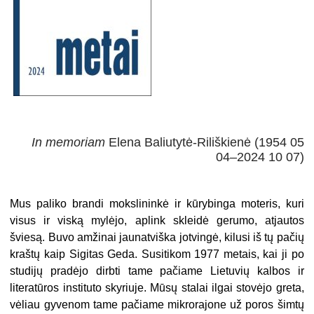
In memoriam
Elena Baliutytė-Riliškienė (1954 05
04–2024 10 07)
Mus paliko brandi mokslininkė ir kūrybinga moteris, kuri
visus ir viską mylėjo, aplink skleidė gerumo, atjautos
šviesą. Buvo amžinai jaunatviška jotvingė, kilusi iš tų pačių
kraštų kaip Sigitas Geda. Susitikom 1977 metais, kai ji po
studijų pradėjo dirbti tame pačiame Lietuvių kalbos ir
literatūros instituto skyriuje. Mūsų stalai ilgai stovėjo greta,
vėliau gyvenom tame pačiame mikrorajone už poros šimtų