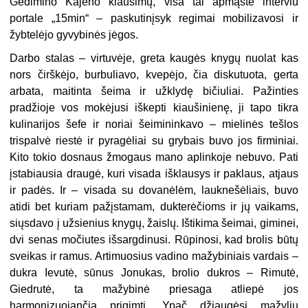
Gedimino Kajėno klausimų, visa tai apmąstė interviu
portale „15min“ – paskutinįsyk regimai mobilizavosi ir
žybtelėjo gyvybinės jėgos.
Darbo stalas – virtuvėje, greta kaugės knygų nuolat kas
nors čirškėjo, burbuliavo, kvepėjo, čia diskutuota, gerta
arbata, maitinta šeima ir užklydę bičiuliai. Pažinties
pradžioje vos mokėjusi iškepti kiaušinienę, ji tapo tikra
kulinarijos šefe ir noriai šeimininkavo – mielinės tešlos
trispalvė riestė ir pyragėliai su grybais buvo jos firminiai.
Kito tokio dosnaus žmogaus mano aplinkoje nebuvo. Pati
įstabiausia draugė, kuri visada išklausys ir paklaus, atjaus
ir padės. Ir – visada su dovanėlėm, lauknešėliais, buvo
atidi bet kuriam pažįstamam, dukterėčioms ir jų vaikams,
siųsdavo į užsienius knygų, žaislų. Ištikima šeimai, giminei,
dvi senas močiutes išsargdinusi. Rūpinosi, kad brolis būtų
sveikas ir ramus. Artimuosius vadino mažybiniais vardais –
dukra Ievutė, sūnus Jonukas, brolio dukros – Rimutė,
Giedrutė, ta mažybinė priesaga atliepė jos
harmonizuojančią prigimtį. Ypač džiaugėsi mažyliu