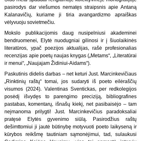
pasirodys dar viešumos nematęs straipsnis apie Antaną
Kalanavičių, kuriame ji tiria
avangardizmo apraiškas
vėlyvuoju sovietmečiu.
Mokslo publikacijomis daug nusipelniusi akademinei
bendruomenei, Elytė nuodugniai gilinosi ir į šiuolaikinės
literatūros, ypač poezijos aktualijas, rašė profesionalias
recenzijas apie poetų naujas knygas („Metams“, „Literatūrai
ir menui“, „Naujajam Židiniui-Aidams“).
Paskutinis didelis darbas – net keturi Just. Marcinkevičiaus
„Rinktinių raštų“ tomai, jos sudaryti iš poeto eilėraščių
visumos (2024). Valentinas Sventickas, per redkolegijos
posėdį išvydęs to parengimo preciziją, bibliografines
pastabas, komentarų, išnašų kiekį, net pasibaisėjo – tam
neįmanoma prilygti
! Just.
Marcinkevičius paradoksaliai
pratęsė Elytės gyvenimo siūlą. Pasirodžius raštų
dešimttomiui ji jautė būtinybę motyvuoti poeto laikyseną ir
kūrybos reikšmę tautiniam sąmonėjimui, tad, sulaukusi