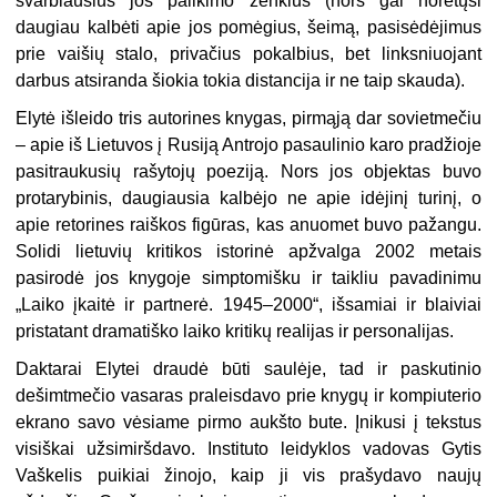
svarbiausius jos palikimo ženklus (nors gal norėtųsi
daugiau kalbėti apie jos pomėgius, šeimą, pasisėdėjimus
prie vaišių stalo, privačius pokalbius, bet linksniuojant
darbus atsiranda šiokia tokia distancija ir ne taip skauda).
Elytė išleido tris autorines knygas, pirmąją dar sovietmečiu
– apie iš Lietuvos į Rusiją Antrojo pasaulinio karo pradžioje
pasitraukusių rašytojų poeziją. Nors jos objektas buvo
protarybinis, daugiausia kalbėjo ne apie idėjinį turinį, o
apie retorines raiškos figūras, kas anuomet buvo pažangu.
Solidi lietuvių kritikos istorinė apžvalga 2002 metais
pasirodė jos knygoje simptomišku ir taikliu pavadinimu
„Laiko įkaitė ir partnerė. 1945–2000“, išsamiai ir blaiviai
pristatant dramatiško laiko kritikų realijas ir personalijas.
Daktarai Elytei draudė būti saulėje, tad ir paskutinio
dešimtmečio vasaras praleisdavo prie knygų ir kompiuterio
ekrano savo vėsiame pirmo aukšto bute. Įnikusi į tekstus
visiškai užsimiršdavo. Instituto leidyklos vadovas Gytis
Vaškelis puikiai žinojo, kaip ji vis prašydavo naujų