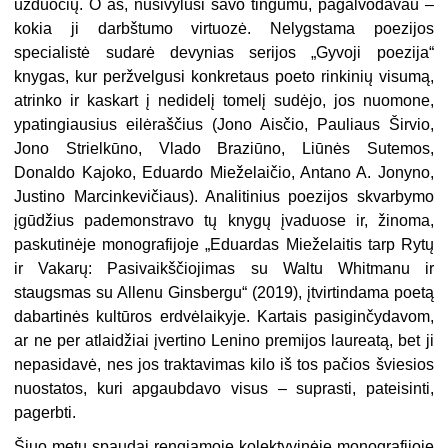
užduočių. O aš, nusivylusi savo tingumu, pagalvodavau –
kokia ji darbštumo virtuozė. Nelygstama poezijos
specialistė sudarė devynias serijos „Gyvoji poezija“
knygas, kur peržvelgusi konkretaus poeto rinkinių visumą,
atrinko ir kaskart į nedidelį tomelį sudėjo, jos nuomone,
ypatingiausius eilėraščius (Jono Aisčio, Pauliaus Širvio,
Jono Strielkūno, Vlado Braziūno, Liūnės Sutemos,
Donaldo Kajoko, Eduardo Mieželaičio, Antano A. Jonyno,
Justino Marcinkevičiaus). Analitinius poezijos skvarbymo
įgūdžius pademonstravo tų knygų įvaduose ir, žinoma,
paskutinėje monografijoje „Eduardas Mieželaitis tarp Rytų
ir Vakarų: Pasivaikščiojimas su Waltu Whitmanu ir
staugsmas su Allenu Ginsbergu“ (2019), įtvirtindama poetą
dabartinės kultūros erdvėlaikyje. Kartais pasiginčydavom,
ar ne per atlaidžiai įvertino Lenino premijos laureatą, bet ji
nepasidavė, nes jos traktavimas kilo iš tos pačios šviesios
nuostatos, kuri apgaubdavo visus – suprasti, pateisinti,
pagerbti.
Šiuo metu spaudai rengiamoje kolektyvinėje monografijoje