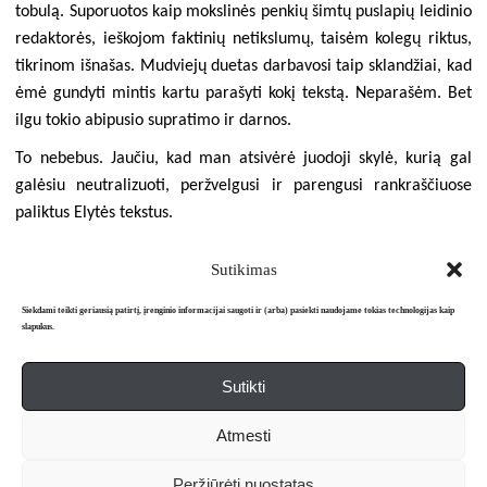
tobulą. Suporuotos kaip mokslinės penkių šimtų puslapių leidinio
redaktorės, ieškojom faktinių netikslumų, taisėm kolegų riktus,
tikrinom išnašas. Mudviejų duetas darbavosi taip sklandžiai, kad
ėmė gundyti mintis kartu parašyti kokį tekstą. Neparašėm. Bet
ilgu tokio abipusio supratimo ir darnos.
To nebebus. Jaučiu, kad man atsivėrė juodoji skylė, kurią gal
galėsiu neutralizuoti, peržvelgusi ir parengusi rankraščiuose
paliktus Elytės tekstus.
Sutikimas
Siekdami teikti geriausią patirtį, įrenginio informacijai saugoti ir (arba) pasiekti naudojame tokias technologijas kaip
slapukus.
Sutikti
Apie mus
Redakcija
Prenumerata
Atmesti
Literatūros mėnraštis „Metai“ © 2026. Leidžiamas nuo 1991 m.
Peržiūrėti nuostatas