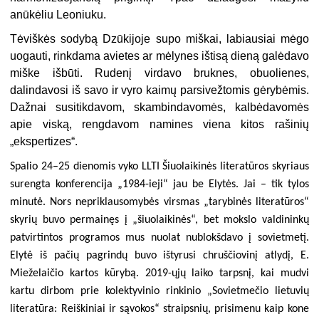
anūkėliu Leoniuku.
Tėviškės sodybą Dzūkijoje supo miškai, labiausiai mėgo
uogauti, rinkdama avietes ar mėlynes ištisą dieną galėdavo
miške išbūti. Rudenį virdavo bruknes, obuolienes,
dalindavosi iš savo ir vyro kaimų parsivežtomis gėrybėmis.
Dažnai susitikdavom, skambindavomės, kalbėdavomės
apie viską, rengdavom namines viena kitos rašinių
„ekspertizes“.
Spalio 24–25 dienomis vyko LLTI Šiuolaikinės literatūros skyriaus
surengta konferencija „1984-ieji“ jau be Elytės. Jai – tik tylos
minutė. Nors nepriklausomybės virsmas „tarybinės literatūros“
skyrių buvo permainęs į „šiuolaikinės“, bet mokslo valdininkų
patvirtintos programos mus nuolat nublokšdavo į sovietmetį.
Elytė iš pačių pagrindų buvo ištyrusi chruščiovinį atlydį, E.
Mieželaičio kartos kūrybą. 2019-ųjų laiko tarpsnį, kai mudvi
kartu dirbom prie kolektyvinio rinkinio „Sovietmečio lietuvių
literatūra: Reiškiniai ir sąvokos“ straipsnių, prisimenu kaip kone