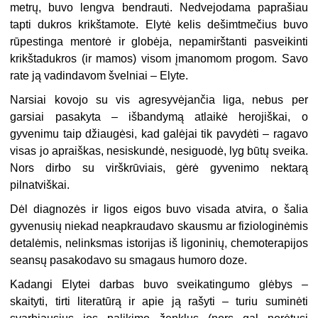
metrų, buvo lengva bendrauti. Nedvejodama paprašiau
tapti dukros krikštamote. Elytė kelis dešimtmečius buvo
rūpestinga mentorė ir globėja, nepamirštanti pasveikinti
krikštadukros (ir mamos) visom įmanomom progom. Savo
rate ją vadindavom švelniai – Elyte.
Narsiai kovojo su vis agresyvėjančia liga, nebus per
garsiai pasakyta – išbandymą atlaikė herojiškai, o
gyvenimu taip džiaugėsi, kad galėjai tik pavydėti – ragavo
visas jo apraiškas, nesiskundė, nesiguodė, lyg būtų sveika.
Nors dirbo su virškrūviais, gėrė gyvenimo nektarą
pilnatviškai.
Dėl diagnozės ir ligos eigos buvo visada atvira, o šalia
gyvenusių
niekad neapkraudavo skausmu ar fiziologinėmis
detalėmis, nelinksmas istorijas iš ligoninių, chemoterapijos
seansų pasakodavo su smagaus humoro doze.
Kadangi Elytei darbas buvo sveikatingumo glėbys –
skaityti, tirti literatūrą ir apie ją rašyti – turiu suminėti