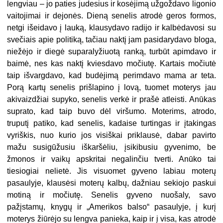
lengviau – jo paties judesius ir kosėjimą užgoždavo ligonio
vaitojimai ir dejonės. Dieną senelis atrodė geros formos,
netgi išeidavo į lauką, klausydavo radijo ir kalbėdavosi su
svečiais apie politiką, tačiau naktį jam pasidarydavo bloga,
niežėjo ir diegė suparalyžiuotą ranką, turbūt apimdavo ir
baimė, nes kas naktį kviesdavo močiutę. Kartais močiutė
taip išvargdavo, kad budėjimą perimdavo mama ar teta.
Porą kartų senelis prišlapino į lovą, tuomet moterys jau
akivaizdžiai supyko, senelis verkė ir prašė atleisti. Anūkas
suprato, kad taip buvo dėl viršumo. Moterims, atrodo,
truputį patiko, kad senelis, kadaise turtingas ir įtakingas
vyriškis, nuo kurio jos visiškai priklausė, dabar pavirto
mažu susigūžusiu iškaršėliu, įsikibusiu gyvenimo, be
žmonos ir vaikų apskritai negalinčiu tverti. Anūko tai
tiesiogiai nelietė. Jis visuomet gyveno labiau moterų
pasaulyje, klausėsi moterų kalbų, dažniau sekiojo paskui
motiną ir močiutę. Senelis gyveno nuošaly, savo
pažįstamų, knygų ir „Amerikos balso“ pasaulyje, į kurį
moterys žiūrėjo su lengva panieka, kaip ir į visa, kas atrodė