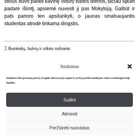
stilius buvo palikti kavinę vidury baltos dienos, tačiau tąkart
padarė išimtį, apsiėmė nuvesti jį pas Mokytoją. Galbūt ir
pats panoro ten apsilankyti, o jaunas smalsaujantis
studentas atrodė tinkama dingstis.
1
Burokėlių, bulvių ir silkės mišrainė.
Sutikimas
Siekdami teikti geriausią patirtį, įrenginio informacijai saugoti ir (arba) pasiekti naudojame tokias technologijas kaip
slapukus.
Sutikti
Apie mus
Redakcija
Prenumerata
Atmesti
Literatūros mėnraštis „Metai“ © 2026. Leidžiamas nuo 1991 m.
Peržiūrėti nuostatas
Powered by
WordPress
and
WordPress Theme
created with Artisteer.