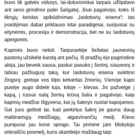
buvo tik gatvės vidurys, lai-dotuvininkai tarpais užlipdavo
ant seno grindinio palei šaligatvį. Jisai pagalvojo, koks iš
tikrųjų keistas apibūdinimas „laidotuvių eisena“; tas
įvardijimas dabar priklauso kitai paradigmai, susijusiai su
eitynėmis, procesija ir demonstracija, bet ne su laidotuvių
apeigomis
.
Kapinės buvo netoli. Tarpuvartėje šešetas jaunesnių
pastorių užsikėlė karstą ant pečių. Iš pradžių ėjo pagrindine
alėja, jau beveik sausa, paskui pasuko į šoninį, siauresnį ir
labiau pažliugusį taką, kur laidotuvių eisena sulėtino
žingsnį: gretoje vos tilpo ketvertas žmonių. Vienoje kapo
pusėje augo didelė tuja, kitoje – klevas. Jis pažvelgė į
kapą, į rusvai rudą žemių krūvą šalia ir pagalvojo, kaip
kapinių medžiai išgyvena, kai jų šaknys nuolat kapojamos.
Gal juos gelbsti tai, kad perkirtus šaknį jie gauna daug
maitinamųjų medžiagų, atgaivinančių medį. Klevo
pumpurai jau kone sprogo. Tai priminė jam Mokytojo
eilėraščio posmelį, kuris skambėjo maždaug taip: