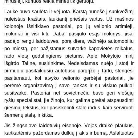
mirusieji, kuriuos reikia minėti tik geruoju.
Lauke buvo saulėta ir vėjuota. Karstą nunešė į sunkvežimį
nuleistais kraštais, laukiantį priešais vartus. Už mašinos
kolonoje išsirikiavo pastoriai, po jų velionio artimieji,
mokiniai ir visi kiti. Dabar pasijuto esąs mokinys, jisai
padėjo rengti laidotuves, porą dienų važinėjo automobiliu
po miestą, per pažįstamus sutvarkė kapavietės reikalus,
rado vietą gedulingiems pietums. Apie Mokytojo mirtį
išgirdo Taline, susirinkime. Nedelsdamas nuėjo į stotį ir
pirmuoju pasitaikiusiu autobusu pargrįžo į Tartu, stengėsi
pasitarnauti, kol atvyko velionio gerbėjai pastoriai, jie
perėmė organizavimą į savo rankas ir su viskuo puikiai
susitvarkė. Pastoriai net sovietmečiu buvo geri viešųjų
ryšių specialistai, jie žinojo, kur galima greitai atspausdinti
giesmių tekstus, kur pasiskolinti stalo indus, kaip serviruoti
šermenų stalą, ir kitka.
Jis žingsniavo laidotuvių eisenoje. Vėjas draikė plaukus,
kartkartėmis pažerdamas dulkių į akis ir burną. Asfaltuotas