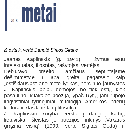
Iš estų k. vertė Danutė Sirijos Giraitė
Jaanas Kaplinskis (g. 1941) – žymus estų
intelektualas, filosofas, rašytojas, vertėjas.
Debiutavo praeito amžiaus septintajame
dešimtmetyje ir labai greitai pagarsėjo kaip
„estiškiausias“ ano meto lyrikas, nors nuo jaunystės
J. Kaplinskis labiau domėjosi ne tiek estų, kiek
pasauline, kitakalbe poezija, ypač Rytų, jam rūpėjo
lingvistiniai tyrinėjimai, mitologija, Amerikos indėnų
kultūra ir klasikinė kinų filosofija.
J. Kaplinskio kūryba versta į daugelį kalbų,
lietuviškai išleistas jo poezijos rinkinys „Vakaras
grąžina viską“ (1999, vertė Sigitas Geda) ir