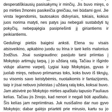
desperatiškiausių pasisakymų ir minčių. Jis buvo miręs, o
po mirties žmonės pasikeičia greičiau, nei būdami gyvi. Jie
virsta legendomis, tautosakos didvyriais, tokiais, kokius
juos norima matyti, nes patys jau nebegali sustabdyti tų
pokyčių, nebepajėgia pasipriešinti jį giriantiems ir
peikiantiems.
Gedulingi pietūs baigėsi anksti. Elena su visais
atsisveikino, apkabino juodu su Irina ir tarė kelis malonius
žodžius. Jisai susigraudino: pasijuto tarsi priimtas į
Mokytojo artimųjų tarpą, į jo uždarą ratą. Tačiau ir išgirdo
viduje aliarmo varpelį. Lygiai kaip Mokytojas, gyvas ir
juolab miręs, nebuvo priimamas toks, koks buvo iš tikrųjų,
su visomis savo keistybėmis, nuotaikomis ir fantazijomis,
taip ir jisai nebuvo įsileistas į uždarą ratą toks, koksai buvo.
Jam atsivėrė po Mokytojo mirties apaštalu tapusio Pauliaus
kelias. Tačiau jis žinojo, kad nenori ir negali būti apaštalu.
Šis kelias jam nepriimtinas. Juk nusišalino dar nuo gyvo
Mokytojo; dabar galėjo priartėti prie mirusio, kartu su jo