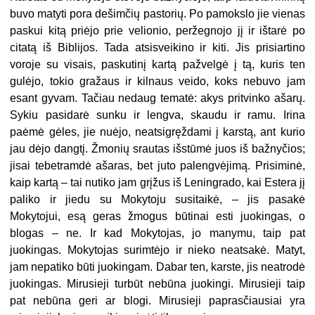
buvo matyti pora dešimčių pastorių. Po pamokslo jie vienas
paskui kitą priėjo prie velionio, peržegnojo jį ir ištarė po
citatą iš Biblijos. Tada atsisveikino ir kiti. Jis prisiartino
voroje su visais, paskutinį kartą pažvelgė į tą, kuris ten
gulėjo, tokio gražaus ir kilnaus veido, koks nebuvo jam
esant gyvam. Tačiau nedaug tematė: akys pritvinko ašarų.
Sykiu pasidarė sunku ir lengva, skaudu ir ramu. Irina
paėmė gėles, jie nuėjo, neatsigręždami į karstą, ant kurio
jau dėjo dangtį. Žmonių srautas išstūmė juos iš bažnyčios;
jisai tebetramdė ašaras, bet juto palengvėjimą. Prisiminė,
kaip kartą – tai nutiko jam grįžus iš Leningrado, kai Estera jį
paliko ir jiedu su Mokytoju susitaikė, – jis pasakė
Mokytojui, esą geras žmogus būtinai esti juokingas, o
blogas – ne. Ir kad Mokytojas, jo manymu, taip pat
juokingas. Mokytojas surimtėjo ir nieko neatsakė. Matyt,
jam nepatiko būti juokingam. Dabar ten, karste, jis neatrodė
juokingas. Mirusieji turbūt nebūna juokingi. Mirusieji taip
pat nebūna geri ar blogi. Mirusieji paprasčiausiai yra