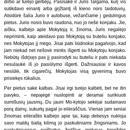
dirbo ar turėjo gerbėjų. Pasisakė ir Juris Targama, kurį vis
sutikdavo einantį arba grįžtantį iš kieno nors laidotuvių.
Atsidūrė šalia Jurio ir autobuse, vežančiame į gedulingus
pietus. Jurio nosis buvo raudona, nuo jo nešė konjaku. Jie,
aišku, kalbėjo apie Mokytoją ir, žinoma, Juris negalėjo
nepriminti, kaip ateidavo pas Mokytoją su buteliu konjako,
nes Mokytojas jį mėgo. Jisai pats liūdnokai pagalvojo, kad
jam niekad net nešovė mintis išgerti su Mokytoju konjako.
Nebūtų išdrįsęs pas jį pasirodyti su buteliu ir pats niekada
nesulaukė iš jo pasiūlymo išgerti. Dažniausiai ir kavos
nesiūlė, tik cigarečių. Mokytojas visą gyvenimą buvo
prisiekęs rūkalius.
Per pietus sakė kalbas. Jisai irgi turėjo kalbėti, bet ne itin
pavyko, – nepajėgė nuslopinti ar deramai surikiuoti
sumišusių jausmų. Du jauni Mo-kytojo sekėjai sudainavo
porą dainų, sukurtų pagal jo eilėraščius. Vienas jam seniai
žinomas eilėraštis kalbėjo apie tai, kaip debesys nukloja
savo maldų baltą kilimą jo paskutiniams žingsniams. Jo
paskutiniuosius neištartus žodžius mėlynas kregždės