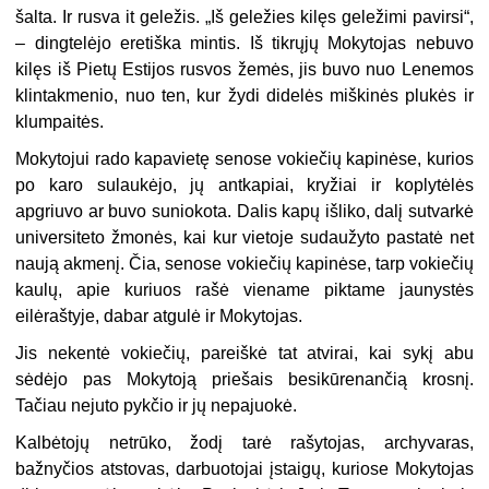
šalta. Ir rusva it geležis. „Iš geležies kilęs geležimi pavirsi“,
– dingtelėjo eretiška mintis. Iš tikrųjų Mokytojas nebuvo
kilęs iš Pietų Estijos rusvos žemės, jis buvo nuo Lenemos
klintakmenio, nuo ten, kur žydi didelės miškinės plukės ir
klumpaitės.
Mokytojui rado kapavietę senose vokiečių kapinėse, kurios
po karo sulaukėjo, jų antkapiai, kryžiai ir koplytėlės
apgriuvo ar buvo suniokota. Dalis kapų išliko, dalį sutvarkė
universiteto žmonės, kai kur vietoje sudaužyto pastatė net
naują akmenį. Čia, senose vokiečių kapinėse, tarp vokiečių
kaulų, apie kuriuos rašė viename piktame jaunystės
eilėraštyje, dabar atgulė ir Mokytojas.
Jis nekentė vokiečių, pareiškė tat atvirai, kai sykį abu
sėdėjo pas Mokytoją priešais besikūrenančią krosnį.
Tačiau nejuto pykčio ir jų nepajuokė.
Kalbėtojų netrūko, žodį tarė rašytojas, archyvaras,
bažnyčios atstovas, darbuotojai įstaigų, kuriose Mokytojas