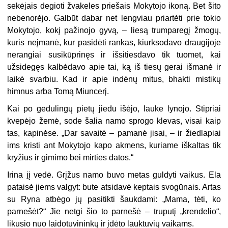
sekėjais degioti žvakeles priešais Mokytojo ikoną. Bet šito
nebenorėjo. Galbūt dabar net lengviau priartėti prie tokio
Mokytojo, kokį pažinojo gyvą, – liesą trumparegį žmogų,
kuris neįmanė, kur pasidėti rankas, kiurksodavo draugijoje
nerangiai susikūprinęs ir išsitiesdavo tik tuomet, kai
užsidegęs kalbėdavo apie tai, ką iš tiesų gerai išmanė ir
laikė svarbiu. Kad ir apie indėnų mitus, bhakti mistikų
himnus arba Tomą Miuncerį.
Kai po gedulingų pietų jiedu išėjo, lauke lynojo. Stipriai
kvepėjo žemė, sode šalia namo sprogo klevas, visai kaip
tas, kapinėse. „Dar savaitė – pamanė jisai, – ir žiedlapiai
ims kristi ant Mokytojo kapo akmens, kuriame iškaltas tik
kryžius ir gimimo bei mirties datos.“
Irina jį vedė. Grįžus namo buvo metas guldyti vaikus. Ela
pataisė jiems valgyt: bute atsidavė keptais svogūnais. Artas
su Ryna atbėgo jų pasitikti šaukdami: „Mama, tėti, ko
parnešėt?“ Jie netgi šio to parnešė – truputį „krendelio“,
likusio nuo laidotuvininkų ir įdėto lauktuvių vaikams.