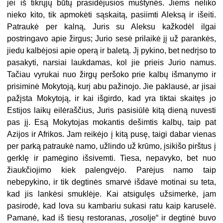
jei iš tikrųjų būtų prasidėjusios muštynės. Jiems neliko
nieko kito, tik apmokėti sąskaitą, pasiimti Aleksą ir išeiti.
Patraukė per kalną, Juris su Aleksu kažkodėl ilgai
postringavo apie žirgus; Jurio sesė prilaikė jį už parankės,
jiedu kalbėjosi apie operą ir baletą. Jį pykino, bet nedrįso to
pasakyti, narsiai laukdamas, kol jie prieis Jurio namus.
Tačiau vyrukai nuo žirgų peršoko prie kalbų išmanymo ir
prisiminė Mokytoją, kurį abu pažinojo. Jie paklausė, ar jisai
pažįsta Mokytoją, ir kai išgirdo, kad yra tiktai skaitęs jo
Estijos laikų eilėraščius, Juris pasisiūlė kitą dieną nuvesti
pas jį. Esą Mokytojas mokantis dešimtis kalbų, taip pat
Azijos ir Afrikos. Jam reikėjo į kitą pusę, taigi dabar vienas
per parką patraukė namo, užlindo už krūmo, įsikišo pirštus į
gerklę ir pamėgino išsivemti. Tiesa, nepavyko, bet nuo
žiaukčiojimo kiek palengvėjo. Parėjus namo taip
nebepykino, ir tik degtinės smarvė išdavė motinai su teta,
kad jis lankėsi smuklėje. Kai atsigulęs užsimerkė, jam
pasirodė, kad lova su kambariu sukasi ratu kaip karuselė.
Pamanė, kad iš tiesų restoranas, „rosolje“ ir degtinė buvo