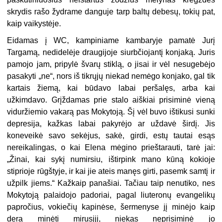
skrydis rašo žydrame danguje tarp baltų debesų, tokių pat,
kaip vaikystėje.
Eidamas į WC, kampiniame kambaryje pamatė Jurį
Targamą, nedidelėje draugijoje siurbčiojantį konjaką. Juris
pamojo jam, pripylė švarų stiklą, o jisai ir vėl nesugebėjo
pasakyti „ne“, nors iš tikrųjų niekad nemėgo konjako, gal tik
kartais žiemą, kai būdavo labai peršalęs, arba kai
užkimdavo. Grįždamas prie stalo aiškiai prisiminė vieną
viduržiemio vakarą pas Mokytoją. Šį vėl buvo ištikusi sunki
depresija, kažkas labai pakyrėjo ar uždavė širdį. Jis
koneveikė savo sekėjus, sakė, girdi, estų tautai esąs
nereikalingas, o kai Elena mėgino prieštarauti, tarė jai:
„Žinai, kai sykį numirsiu, ištirpink mano kūną kokioje
stiprioje rūgštyje, ir kai jie ateis manęs girti, pasemk samtį ir
užpilk jiems.“ Kažkaip panašiai. Tačiau taip nenutiko, nes
Mokytoją palaidojo padoriai, pagal liuteronų evangelikų
papročius, vokiečių kapinėse, šermenyse jį minėjo kaip
dera minėti mirusįjį, niekas neprisiminė jo