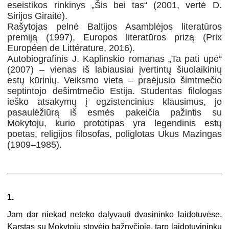
eseistikos rinkinys „Šis bei tas“ (2001, vertė D.
Sirijos Giraitė).
Rašytojas pelnė Baltijos Asamblėjos literatūros
premiją (1997), Europos literatūros prizą (Prix
Européen de Littérature, 2016).
Autobiografinis J. Kaplinskio romanas „Ta pati upė“
(2007) – vienas iš labiausiai įvertintų šiuolaikinių
estų kūrinių. Veiksmo vieta – praėjusio šimtmečio
septintojo dešimtmečio Estija. Studentas filologas
ieško atsakymų į egzistencinius klausimus, jo
pasaulėžiūrą iš esmės pakeičia pažintis su
Mokytoju, kurio prototipas yra legendinis estų
poetas, religijos filosofas, poliglotas Ukus Mazingas
(1909–1985).
1.
Jam dar niekad neteko dalyvauti dvasininko laidotuvėse.
Karstas su Mokytoju stovėjo bažnyčioje, tarp laidotuvininkų