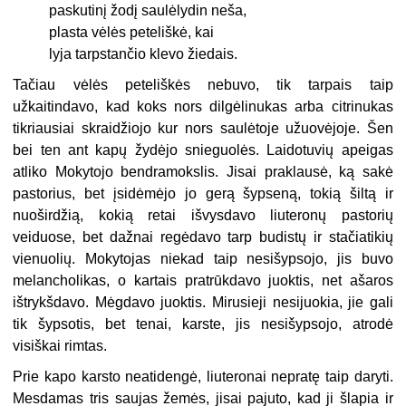
paskutinį žodį saulėlydin neša,
plasta vėlės peteliškė, kai
lyja tarpstančio klevo žiedais.
Tačiau vėlės peteliškės nebuvo, tik tarpais taip
užkaitindavo, kad koks nors dilgėlinukas arba citrinukas
tikriausiai skraidžiojo kur nors saulėtoje užuovėjoje. Šen
bei ten ant kapų žydėjo snieguolės. Laidotuvių apeigas
atliko Mokytojo bendramokslis. Jisai praklausė, ką sakė
pastorius, bet įsidėmėjo jo gerą šypseną, tokią šiltą ir
nuoširdžią, kokią retai išvysdavo liuteronų pastorių
veiduose, bet dažnai regėdavo tarp budistų ir stačiatikių
vienuolių. Mokytojas niekad taip nesišypsojo, jis buvo
melancholikas, o kartais pratrūkdavo juoktis, net ašaros
ištrykšdavo. Mėgdavo juoktis. Mirusieji nesijuokia, jie gali
tik šypsotis, bet tenai, karste, jis nesišypsojo, atrodė
visiškai rimtas.
Prie kapo karsto neatidengė, liuteronai nepratę taip daryti.
Mesdamas tris saujas žemės, jisai pajuto, kad ji šlapia ir