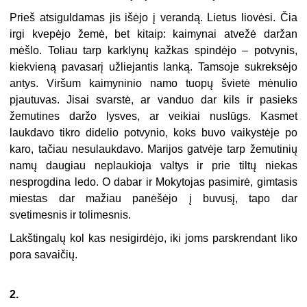
Prieš atsiguldamas jis išėjo į verandą. Lietus liovėsi. Čia
irgi kvepėjo žemė, bet kitaip: kaimynai atvežė daržan
mėšlo. Toliau tarp karklynų kažkas spindėjo – potvynis,
kiekvieną pavasarį užliejantis lanką. Tamsoje sukreksėjo
antys. Viršum kaimyninio namo tuopų švietė mėnulio
pjautuvas. Jisai svarstė, ar vanduo dar kils ir pasieks
žemutines daržo lysves, ar veikiai nuslūgs. Kasmet
laukdavo tikro didelio potvynio, koks buvo vaikystėje po
karo, tačiau nesulaukdavo. Marijos gatvėje tarp žemutinių
namų daugiau neplaukioja valtys ir prie tiltų niekas
nesprogdina ledo. O dabar ir Mokytojas pasimirė, gimtasis
miestas dar mažiau panėšėjo į buvusį, tapo dar
svetimesnis ir tolimesnis.
Lakštingalų kol kas nesigirdėjo, iki joms parskrendant liko
pora savaičių.
2.