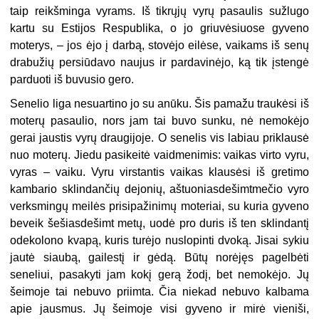
taip reikšminga vyrams. Iš tikrųjų vyrų pasaulis sužlugo
kartu su Estijos Respublika, o jo griuvėsiuose gyveno
moterys, – jos ėjo į darbą, stovėjo eilėse, vaikams iš senų
drabužių persiūdavo naujus ir pardavinėjo, ką tik įstengė
parduoti iš buvusio gero.
Senelio liga nesuartino jo su anūku. Šis pamažu traukėsi iš
moterų pasaulio, nors jam tai buvo sunku, nė nemokėjo
gerai jaustis vyrų draugijoje. O senelis vis labiau priklausė
nuo moterų. Jiedu pasikeitė vaidmenimis: vaikas virto vyru,
vyras – vaiku. Vyru virstantis vaikas klausėsi iš gretimo
kambario sklindančių dejonių, aštuoniasdešimtmečio vyro
verksmingų meilės prisipažinimų moteriai, su kuria gyveno
beveik šešiasdešimt metų, uodė pro duris iš ten sklindantį
odekolono kvapą, kuris turėjo nuslopinti dvoką. Jisai sykiu
jautė siaubą, gailestį ir gėdą. Būtų norėjęs pagelbėti
seneliui, pasakyti jam kokį gerą žodį, bet nemokėjo. Jų
šeimoje tai nebuvo priimta. Čia niekad nebuvo kalbama
apie jausmus. Jų šeimoje visi gyveno ir mirė vieniši,