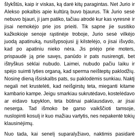
šlykštūs, kaip ir viskas, ką darė kitų paragintas. Net Jurio ir
Alekso pokalbis apie kultūrą buvo bjaurus. Tik Jurio sesė
nebuvo bjauri, ji jam patiko, tačiau atrodė kur kas vyresnė ir
jisai nemokėjo prie jos prieiti. Tik sapne jie susitiko
kažkokioje senoje rąstinėje troboje, Jurio sesė vilkėjo
juodą apatinuką, nusišypsojusi jį kilstelėjo, o jisai išvydo,
kad po apatiniu nieko nėra. Jis priėjo prie moters,
prispaudė ją prie savęs, panūdo ir pats nusirengti, bet
ištryškus sėklai nubudo. Laimei, nubudo pačiu laiku ir
spėjo suimti lyties organą, kad sperma neišteptų paklodžių.
Nosinę dieną išsiskalbs pats, su paklodėmis sunkiau. Naktį
negali net krustelėti, kad neišgirstų teta, mieganti kitame
kambario kampe. Jeigu smarkiau sukrutėdavo, kostelėdavo
ar eidavo tupyklon, teta būtinai paklausdavo, ar jisai
neserga. Tad išmoko be garso vaikščioti tamsoje,
nuslopinti kosulį ir kuo mažiau vartytis, nes nepakentė tokių
klausinėjimų.
Nuo tada, kai senelį suparalyžiavo, naktimis pasidarė