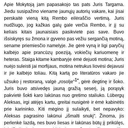
Apie Mokytoją jam papasakojo tas pats Juris Targama.
Jiedu susipažino viename jaunųjų autorių vakare, kai jisai
perskaitė vieną kitą Rembo eilėraščio vertimą. Juris
nudžiugo, jog kažkas galų gale verčia Rembo, ir jį su
keliais kitais jaunaisiais pasikvietė pas save. Buvo
išsiskyręs su žmona ir gyveno pas vėžiu sergančią motiną,
sename priemiesčio namelyje. Jie gėrė vyną ir ligi paryčių
kalbėjo apie prancūzų poeziją, vokiečių kariuomenę ir
heteras. Staiga kitame kambaryje ėmė dejuoti motina; Juris
nuėjo suleisti jai morfijaus, motina netrukus liovėsi dejavusi
ir jie kalbėjo toliau. Kitą kartą po literatūros vakaro jie
1
*
užsuko į restoraną, valgė „rosolje“
, gėrė degtinę ir šoko.
Juris buvo atsivedęs jauną gražią seserį, ją porąsyk
pakvietė šokti karo lakūnas nuo gretimo staliuko. Lūbergų
Aleksas, irgi atėjęs kartu, greitai nusigėrė ir ėmė kabinėtis
prie karininko. Kiti mėgino jį sulaikyti, bet nepavyko:
Aleksas pagrasino lakūnui „išmalti snukį“. Žinoma, jis
perlenkė lazdą, nes buvo liesas ir lakūnas būtų jį prikūlęs,