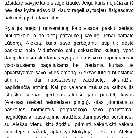
užsidarę savyje kaip sraigė kiaute. Jeigu kuris nejučia ar iš
nevilties kyštelėdavo iš kiauto ragelius, tuojau išsigąsdavo
pats ir išgąsdindavo kitus.
Rytą jis nuėjo į universitetą, kaip visada, paskui sėdėjo
bibliotekoje, o po pietų patraukė į kavinę. Tenai pamatė
Lūbergų Aleksą, kuris savo gerbėjams kaip tik dėstė
paskaitą apie Viduržemio salų seksualinę kultūrą, ypač
daug dėmesio skirdamas vyrų apipjaustymo papročiams ir
visokiausiems pagaliukams bei žiedams, kuriais tie
apkarstydavo savo lyties organą. Aleksas turėjo nuostabią
atmintį ir dar nuostabesnę vaizduotę, sklandžiai
papildančią atmintį. Kai po valandą trukusios kalbos jis
ištroško, vienas gerbėjas atnešė jam puodelį kavos
(Aleksas niekad neturėdavo pinigų), kitas įdomiausius
paskaitos momentus perpasakojo savo pažįstamai,
negirdėjusiai pasakojimo pradžios. Jam pavyko persimesti
su Aleksu vienu kitu žodžiu, priminti vakarykštį vakarą
smuklėje ir pažadą aplankyti Mokytoją. Tiesa, ne Alekso