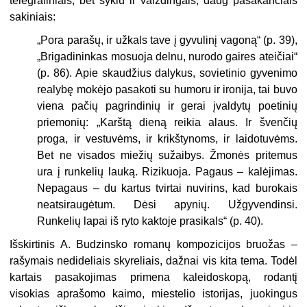
telegrafiniais, bet sykiu ir vaizdingais, daug pasakančiais
sakiniais:
„
Pora parašų, ir užkals tave į gyvulinį vagoną“ (p. 39),
„Brigadininkas mosuoja delnu, nurodo gaires ateičiai“
(p. 86). Apie skaudžius dalykus, sovietinio gyvenimo
realybę mokėjo pasakoti su humoru ir ironija, tai buvo
viena pačių pagrindinių ir gerai įvaldytų poetinių
priemonių: „Karštą dieną reikia alaus. Ir švenčių
proga, ir vestuvėms, ir krikštynoms, ir laidotuvėms.
Bet ne visados miežių sužaibys. Žmonės pritemus
ura į runkelių lauką. Rizikuoja. Pagaus – kalėjimas.
Nepagaus – du kartus tvirtai nuvirins, kad burokais
neatsiraugėtum. Dėsi apynių. Užgyvendinsi.
Runkelių lapai iš ryto kaktoje prasikals“ (p. 40).
Išskirtinis A. Budzinsko romanų kompozicijos bruožas –
rašymais nedideliais skyreliais, dažnai vis kita tema. Todėl
kartais
pasakojimas primena kaleidoskopą, rodantį
visokias aprašomo kaimo, miestelio istorijas, juokingus