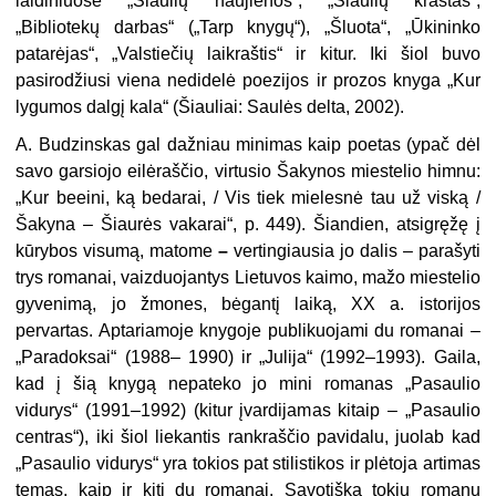
laidiniuose „Šiaulių naujienos“, „Šiaulių kraštas“,
„Bibliotekų darbas“ („Tarp knygų“), „Šluota“, „Ūkininko
patarėjas“, „Valstiečių laikraštis“ ir kitur. Iki šiol buvo
pasirodžiusi viena nedidelė poezijos ir prozos knyga „Kur
lygumos dalgį kala“ (Šiauliai: Saulės delta, 2002).
A. Budzinskas gal dažniau minimas kaip poetas (ypač dėl
savo garsiojo eilėraščio, virtusio Šakynos miestelio himnu:
„Kur beeini, ką bedarai, / Vis tiek mielesnė tau už viską /
Šakyna – Šiaurės vakarai“, p. 449). Šiandien, atsigręžę į
kūrybos visumą, matome
–
vertingiausia jo dalis – parašyti
trys romanai, vaizduojantys Lietuvos kaimo, mažo miestelio
gyvenimą, jo žmones, bėgantį laiką, XX a. istorijos
pervartas. Aptariamoje knygoje publikuojami du romanai –
„Paradoksai“ (1988– 1990) ir „Julija“ (1992–1993). Gaila,
kad į šią knygą nepateko jo mini romanas „Pasaulio
vidurys“ (1991–1992) (kitur įvardijamas kitaip – „Pasaulio
centras“), iki šiol liekantis rankraščio pavidalu, juolab kad
„Pasaulio vidurys“ yra tokios pat stilistikos ir plėtoja artimas
temas, kaip ir kiti du romanai. Savotiška tokių romanų