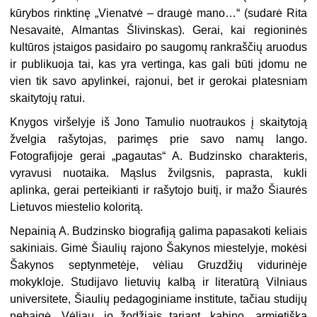
kūrybos rinktinę „Vienatvė – draugė mano…“ (sudarė Rita
Nesavaitė, Almantas Šlivinskas). Gerai, kai regioninės
kultūros įstaigos pasidairo po saugomų rankraščių aruodus
ir publikuoja tai, kas yra vertinga, kas gali būti įdomu ne
vien tik savo apylinkei, rajonui, bet ir gerokai platesniam
skaitytojų ratui.
Knygos viršelyje iš Jono Tamulio nuotraukos į skaitytoją
žvelgia rašytojas, parimęs prie savo namų lango.
Fotografijoje gerai „pagautas“ A. Budzinsko charakteris,
vyravusi nuotaika. Mąslus žvilgsnis, paprasta, kukli
aplinka, gerai perteikianti ir rašytojo buitį, ir mažo Šiaurės
Lietuvos miestelio koloritą.
Nepainią A. Budzinsko biografiją galima papasakoti keliais
sakiniais. Gimė Šiaulių rajono Šakynos miestelyje, mokėsi
Šakynos septynmetėje, vėliau Gruzdžių vidurinėje
mokykloje. Studijavo lietuvių kalbą ir literatūrą Vilniaus
universitete, Šiaulių pedagoginiame institute, tačiau studijų
nebaigė. Vėliau, jo žodžiais tariant, kabino „armietišką