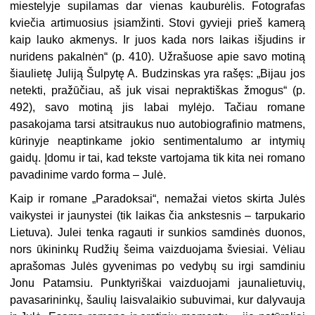
miestelyje supilamas dar vienas kauburėlis. Fotografas
kviečia artimuosius įsiamžinti. Stovi gyvieji prieš kamerą
kaip lauko akmenys. Ir juos kada nors laikas išjudins ir
nuridens pakalnėn“ (p. 410). Užrašuose apie savo motiną
šiaulietę Juliją Šulpytę A. Budzinskas yra rašęs: „Bijau jos
netekti, pražūčiau, aš juk visai nepraktiškas žmogus“ (p.
492), savo motiną jis labai mylėjo. Tačiau romane
pasakojama tarsi atsitraukus nuo autobiografinio matmens,
kūrinyje neaptinkame jokio sentimentalumo ar intymių
gaidų. Įdomu ir tai, kad tekste vartojama tik kita nei romano
pavadinime vardo forma – Julė.
Kaip ir romane „Paradoksai“, nemažai vietos skirta Julės
vaikystei ir jaunystei (tik laikas čia ankstesnis – tarpukario
Lietuva). Julei tenka ragauti ir sunkios samdinės duonos,
nors ūkininkų Rudžių šeima vaizduojama šviesiai. Vėliau
aprašomas Julės gyvenimas po vedybų su irgi samdiniu
Jonu Patamsiu. Punktyriškai vaizduojami jaunalietuvių,
pavasarininkų, šaulių laisvalaikio subuvimai, kur dalyvauja