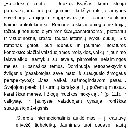
„
Paradoksų“ centre – Juozas Kvašas, kurio istorija
papasakojama nuo pat gimimo ir krikštynų iki jo tarnybos
sovietinėje armijoje ir sugrįžus iš jos – darbo kolūkinio
kaimo bibliotekininku. Romane aiški autobiografinė linija,
tačiau ji netrukdo, o yra meniškai „panardinama“ į platesnių
ir visuotinesnių krašto, tautos istorinių įvykių sūkurį. Šis
romanas galėtų būti įdomus ir jaunimo literatūros
kontekste: plačiai vaizduojamos mokyklos, vaikų ir jaunimo
laisvalaikio, santykių su tėvais, pirmosios nelaimingos
meilės ir panašios temos. Dominuoja retrospektyvinis
žvilgsnis (pasakotojas save mato iš suaugusio žmogaus
perspektyvos): „Mes, vaikai, sužmogindavom pasaulį.
Svajojom patekti į į kurmių karalystę, į jų požemių miestus,
karališkas
menes, į žiogų muzikos mokyklą…“ (p. 111). Ir
vaikystę, ir jaunystę vaizduojant vyrauja ironiškas
suaugusiojo žvilgsnis:
„
Stiprėja internacionalinis auklėjimas – į krautuvę
privežė tiubeteikų. Jaunimas tuoj pagavo naują