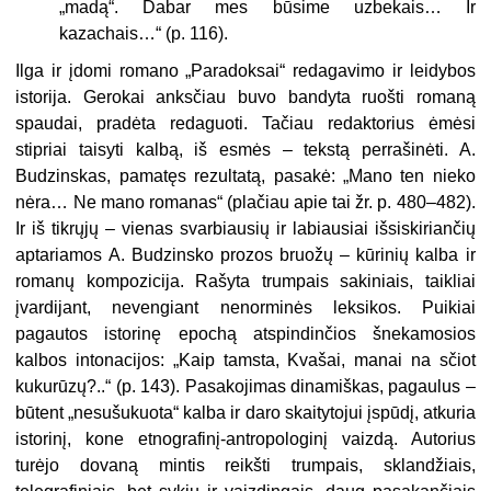
„madą“. Dabar mes būsime uzbekais… Ir
kazachais…“ (p. 116).
Ilga ir įdomi romano „Paradoksai“ redagavimo ir leidybos
istorija. Gerokai anksčiau buvo bandyta ruošti romaną
spaudai, pradėta redaguoti. Tačiau redaktorius ėmėsi
stipriai taisyti kalbą, iš esmės – tekstą perrašinėti. A.
Budzinskas, pamatęs rezultatą, pasakė: „Mano ten nieko
nėra… Ne mano romanas“ (plačiau apie tai žr. p. 480–482).
Ir iš tikrųjų – vienas svarbiausių ir labiausiai išsiskiriančių
aptariamos A. Budzinsko prozos bruožų – kūrinių kalba ir
romanų kompozicija. Rašyta
trumpais sakiniais, taikliai
įvardijant, nevengiant nenorminės leksikos. Puikiai
pagautos istorinę epochą atspindinčios šnekamosios
kalbos intonacijos: „Kaip tamsta, Kvašai, manai na sčiot
kukurūzų?..“ (p. 143). Pasakojimas dinamiškas, pagaulus –
būtent „nesušukuota“ kalba ir daro skaitytojui įspūdį, atkuria
istorinį, kone etnografinį-antropologinį vaizdą. Autorius
turėjo dovaną mintis reikšti trumpais, sklandžiais,