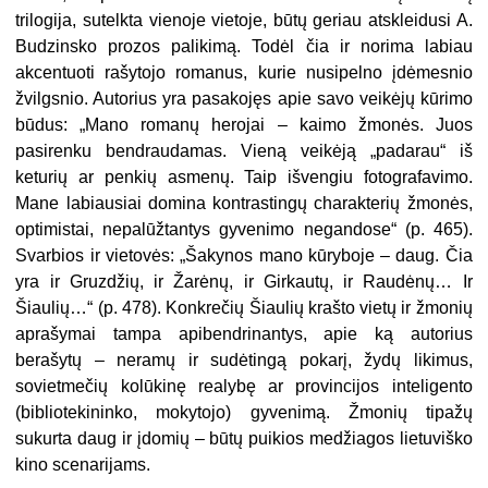
trilogija, sutelkta vienoje vietoje, būtų geriau atskleidusi A.
Budzinsko prozos palikimą. Todėl čia ir norima labiau
akcentuoti rašytojo romanus, kurie nusipelno įdėmesnio
žvilgsnio. Autorius yra pasakojęs apie savo veikėjų kūrimo
būdus: „Mano romanų herojai – kaimo žmonės. Juos
pasirenku bendraudamas. Vieną veikėją „padarau“ iš
keturių ar penkių asmenų. Taip išvengiu fotografavimo.
Mane labiausiai domina kontrastingų charakterių žmonės,
optimistai, nepalūžtantys gyvenimo negandose“ (p. 465).
Svarbios ir vietovės: „Šakynos mano kūryboje – daug. Čia
yra ir Gruzdžių, ir Žarėnų, ir Girkautų, ir Raudėnų… Ir
Šiaulių…“ (p. 478). Konkrečių Šiaulių krašto vietų ir žmonių
aprašymai tampa apibendrinantys, apie ką autorius
berašytų – neramų ir sudėtingą pokarį, žydų likimus,
sovietmečių kolūkinę realybę ar provincijos inteligento
(bibliotekininko, mokytojo) gyvenimą. Žmonių tipažų
sukurta daug
ir įdomių – būtų puikios medžiagos lietuviško
kino scenarijams.