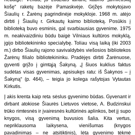
košę“ raketų bazėje Pamaskvėje. Grįžęs mokytojavo
Šiaulių r. Žarėnų pagrindinėje mokykloje. 1968 m. atėjo
dirbti į Šiaulių r. Girkautų kaimo biblioteką. Posūkis į
biblioteką buvo esminis, gal svarbiausias gyvenime. 1975
m. neakivaizdiniu būdu baigė Vilniaus kultūros mokyklą,
įgijo bibliotekininko specialybę. Toliau visą laiką (iki 2003
m.) dirbo Šiaulių rajono savivaldybės viešosios bibliotekos
Žarėnų filialo bibliotekininku. Pradėjęs dirbti Žarėnuose,
gyventi grįžo į gimtąją Šakyną. „Į šiuos kuklius faktus
sudėtas visas gyvenimas, apsisukęs ratu: iš Šakynos – į
Šakyną“ (p. 464), – teigia jo kolega rašytojas Vytautas
Kirkutis.
Į akis krenta kaip reta sėslus gyvenimo būdas. Gyvenant ir
dirbant atokiose Šiaurės Lietuvos vietose, A. Budzinskui
trūko rimtesnės ir įvairesnės kultūrinės aplinkos, bet jį supo
knygos, visą gyvenimą buvusios šalia. Kita vertus,
nepriklausoma laikysena, vienišumas (knygos
pavadinimas – ne atsitiktinis), lėta gyvenimo tėkmė