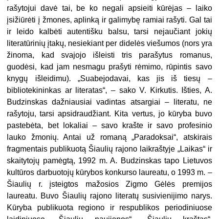
rašytojui davė tai, be ko negali apsieiti kūrėjas – laiko
įsižiūrėti į žmones, aplinką ir galimybę ramiai rašyti. Gal tai
ir leido kalbėti autentišku balsu, tarsi nejaučiant
jokių
literatūrinių įtakų, nesiekiant per didelės viešumos (nors yra
žinoma, kad svajojo išleisti tris parašytus romanus,
guodėsi,
kad jam nesmagu prašyti rėmimo, rūpintis savo
knygų išleidimu). „Suabejodavai, kas jis iš tiesų –
bibliotekininkas ar literatas“, – sako V. Kirkutis. Išties, A.
Budzinskas dažniausiai vadintas atsargiai – literatu, ne
rašytoju, tarsi apsidraudžiant. Kita vertus, jo kūryba buvo
pastebėta, bet lokaliai – savo krašte ir savo profesinio
lauko žmonių. Antai už romaną „Paradoksai“, atskirais
fragmentais publikuotą Šiaulių rajono laikraštyje „Laikas“ ir
skaitytojų pamėgtą, 1992 m. A. Budzinskas tapo Lietuvos
kultūros darbuotojų kūrybos konkurso laureatu, o 1993 m. –
Šiaulių r. įsteigtos mažosios Zigmo Gėlės premijos
laureatu. Buvo Šiaulių rajono literatų susivienijimo narys.
Kūryba publikuota regiono ir respublikos periodiniuose