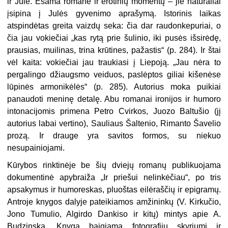
ir Julė. Esama romane ir erotinių momentų – jie natūraliai
įsipina į Julės gyvenimo aprašymą. Istorinis laikas
atspindėtas greita vaizdų seka: čia dar raudonkepuriai, o
čia jau vokiečiai „kas rytą prie šulinio, iki pusės išsirėdę,
prausias, muilinas, trina krūtines, pažastis“ (p. 284). Ir štai
vėl kaita: vokiečiai jau traukiasi į Liepoją. „Jau nėra to
pergalingo džiaugsmo veiduos, paslėptos giliai kišenėse
lūpinės armonikėlės“ (p. 285). Autorius moka puikiai
panaudoti meninę detalę. Abu romanai ironijos ir humoro
intonacijomis primena Petro Cvirkos, Juozo Baltušio (jį
autorius labai vertino), Sauliaus Šaltenio, Rimanto Šavelio
prozą. Ir drauge yra savitos formos, su niekuo
nesupainiojami.
Kūrybos rinktinėje be šių dviejų romanų publikuojama
dokumentinė apybraiža „Ir priešui nelinkėčiau“, po tris
apsakymus ir humoreskas, pluoštas eilėraščių ir epigramų.
Antroje knygos dalyje pateikiamos amžininkų (V. Kirkučio,
Jono Tumulio, Algirdo Dankiso ir kitų) mintys apie A.
Budzinską. Knyga baigiama fotografijų skyriumi ir