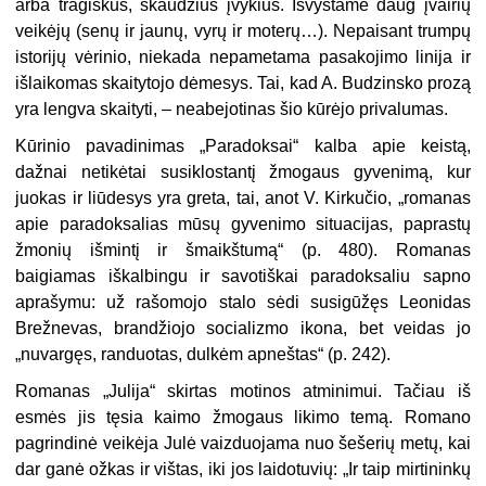
arba tragiškus, skaudžius įvykius. Išvystame daug įvairių
veikėjų (senų ir jaunų, vyrų ir moterų…). Nepaisant trumpų
istorijų vėrinio, niekada nepametama pasakojimo linija ir
išlaikomas skaitytojo dėmesys. Tai, kad A. Budzinsko prozą
yra lengva skaityti, – neabejotinas šio kūrėjo privalumas.
Kūrinio pavadinimas „Paradoksai“ kalba apie keistą,
dažnai netikėtai susiklostantį žmogaus gyvenimą, kur
juokas ir liūdesys
yra greta, tai, anot V. Kirkučio, „romanas
apie paradoksalias mūsų gyvenimo situacijas, paprastų
žmonių išmintį ir šmaikštumą“ (p. 480). Romanas
baigiamas iškalbingu ir savotiškai paradoksaliu sapno
aprašymu: už rašomojo stalo sėdi susigūžęs Leonidas
Brežnevas, brandžiojo socializmo ikona, bet veidas jo
„nuvargęs, randuotas, dulkėm apneštas“ (p. 242).
Romanas „Julija“ skirtas motinos atminimui. Tačiau iš
esmės jis tęsia kaimo žmogaus likimo temą. Romano
pagrindinė veikėja Julė vaizduojama nuo šešerių metų, kai
dar ganė ožkas ir vištas, iki jos laidotuvių: „Ir taip mirtininkų