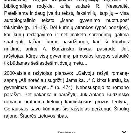
bibliografijos rodykle, kurią sudarė R. Nesavaitė.
Pateikiama ir daug įvairių tekstų faksimilių, tarp jų – visa
autobiografinio teksto „Mano gyvenimo nuotrupos“
faksimilė (p. 14–19). Dėl kūrinių atrankos (ypač poezijos),
kai kurių redagavimo ir net maketo sprendimų galima
suabejoti, tačiau turime pasidžiaugti, kad ši kūrybos
rinktinė, antroji A. Budzinsko knyga, pasirodė. Juk
rašytojas, kūręs visą
gyvenimą, pirmosios knygos sulaukė
tik būdamas šešiasdešimt dvejų metų…
2000-aisiais rašytojas planavo: „Galvoju rašyti romaną-
sapną „Aš norėčiau sugrįžt į Jamaiką…“ O kitką kursiu, ką
gyvenimas
nurodys…“ (p. 474). Nebesuspėjo to romano
parašyti. Bet pakanka ir parašytų. Juk Antano Budzinsko
romanai praturtina lietuvių kaimiškosios prozos lentyną.
Geriausiais savo kūriniais šis rašytojas peržengė Šiaulių
rajono, Šiaurės Lietuvos ribas.
Sutikimas