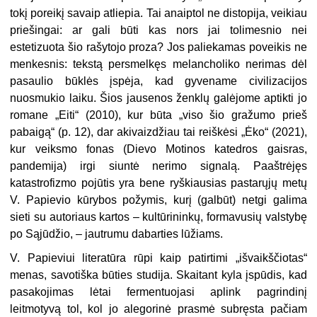
tokį poreikį savaip atliepia. Tai anaiptol ne distopija, veikiau
priešingai: ar gali būti kas nors jai tolimesnio nei
estetizuota šio rašytojo proza? Jos paliekamas poveikis ne
menkesnis: tekstą persmelkęs melancholiko nerimas dėl
pasaulio būklės įspėja, kad gyvename civilizacijos
nuosmukio laiku. Šios jausenos ženklų galėjome aptikti jo
romane „Eiti“ (2010), kur būta „viso šio gražumo prieš
pabaigą“ (p. 12), dar akivaizdžiau tai reiškėsi „Ėko“ (2021),
kur veiksmo fonas (Dievo Motinos katedros gaisras,
pandemija) irgi siuntė nerimo signalą. Paaštrėjęs
katastrofizmo pojūtis yra bene ryškiausias pastarųjų metų
V. Papievio kūrybos požymis, kurį (galbūt) netgi galima
sieti su autoriaus kartos – kultūrininkų, formavusių valstybę
po Sąjūdžio, – jautrumu dabarties lūžiams.
V. Papieviui literatūra rūpi kaip patirtimi „išvaikščiotas“
menas, savotiška būties studija. Skaitant kyla įspūdis, kad
pasakojimas lėtai fermentuojasi aplink pagrindinį
leitmotyvą tol, kol jo alegorinė prasmė subręsta pačiam