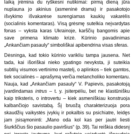
laiką įrėmina du ryškesni nutikimai: pirmą dieną jūra
nuplauna jo akinius (asmeninė drama) ir pasakotojo
išvykimo išvakarėse surengiamas kaukių vakarėlis
(socialinis komentaras). Visą grėsmę sutelkia neįvardytas
fonas – vyksta karas Ukrainoje, karščių bangomis apie
save primena klimato krizė. Kūrinio pavadinimas
„Ankančiam pasauly“ simboliškai apibendrina visas sferas.
Dėsninga, kad tokio kūrinio varikliu tampa jausena. Net
tada, kai išoriškai nieko ypatingo nevyksta, ji suteikia
subtilų visumos vertinimo mastelį, o aplinkos – tiek gamtos,
tiek socialinės – aprašymą verčia melancholiko komentaru.
Nauja, kad „Ankančiam pasauly“ V. Papievis, pasakotoją
įvardindamas
intrus –
t. y. įsiterpėliu, bet ne klastūnišku
kaip triksteris, o introvertu – kiek asmeniškiau konstruoja
kalbančiojo savistabą
.
Šį bruožą charakterizuoja pora
skaudžių vaikystės įvykių ir pokalbis su psichiatre, leidęs
jam įsisąmoninti: „Mano oda kol kas per jautri liesti
šiurkščius šio pasaulio paviršius“ (p. 39). Tai reiškia didesnį