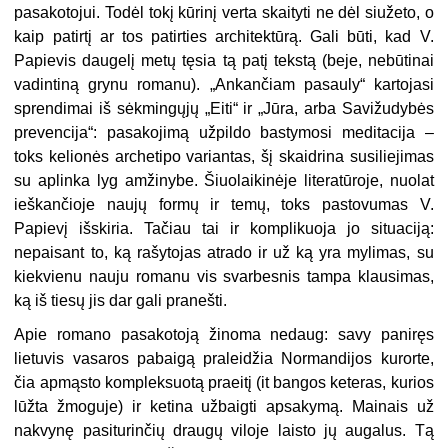
pasakotojui. Todėl tokį kūrinį verta skaityti ne dėl siužeto, o
kaip patirtį ar tos patirties architektūrą. Gali būti, kad V.
Papievis daugelį metų tęsia tą patį tekstą (beje, nebūtinai
vadintiną grynu romanu). „Ankančiam pasauly“ kartojasi
sprendimai iš sėkmingųjų „Eiti“ ir „Jūra, arba Savižudybės
prevencija“: pasakojimą užpildo bastymosi meditacija –
toks kelionės archetipo variantas, šį skaidrina susiliejimas
su aplinka lyg amžinybe. Šiuolaikinėje literatūroje, nuolat
ieškančioje naujų formų ir temų, toks pastovumas V.
Papievį išskiria. Tačiau tai ir komplikuoja jo situaciją:
nepaisant to, ką rašytojas atrado ir už ką yra mylimas, su
kiekvienu nauju romanu vis svarbesnis tampa klausimas,
ką iš tiesų jis dar gali pranešti.
Apie romano pasakotoją žinoma nedaug: savy paniręs
lietuvis vasaros pabaigą praleidžia Normandijos kurorte,
čia apmąsto kompleksuotą praeitį (it bangos keteras, kurios
lūžta žmoguje) ir ketina užbaigti apsakymą. Mainais už
nakvynę pasiturinčių draugų viloje laisto jų augalus. Tą