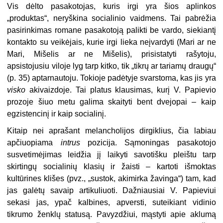
Vis dėlto pasakotojas, kuris irgi yra šios aplinkos
„produktas“, neryškina socialinio vaidmens. Tai pabrėžia
pasirinkimas romane pasakotoją palikti be vardo, siekiantį
kontakto su veikėjais, kurie irgi lieka neįvardyti (Mari ar ne
Mari, Mišelis ar ne Mišelis), prisistatyti rašytoju,
apsistojusiu viloje lyg tarp kitko, tik „tikrų ar tariamų draugų“
(p. 35) aptarnautoju. Tokioje padėtyje svarstoma, kas jis yra
visko
akivaizdoje. Tai platus klausimas, kurį V. Papievio
prozoje šiuo metu galima skaityti bent dvejopai – kaip
egzistencinį ir kaip socialinį.
Kitaip nei aprašant melancholijos dirgiklius, čia labiau
apčiuopiama
intrus
pozicija. Sąmoningas pasakotojo
susvetimėjimas leidžia jį laikyti savotišku pleištu tarp
skirtingų socialinių klasių ir žaisti – kartoti išmoktas
kultūrines klišes (pvz., „sustok, akimirka žavinga“) tam, kad
jas galėtų savaip artikuliuoti. Dažniausiai V. Papieviui
sekasi jas, ypač kalbines, apversti, suteikiant vidinio
tikrumo ženklų statusą. Pavyzdžiui, mąstyti apie aklumą