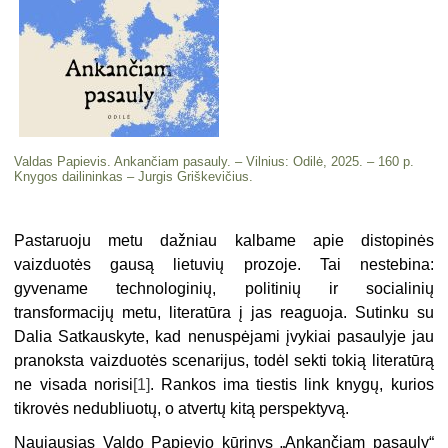
Valdas Papievis. Ankančiam pasauly. – Vilnius: Odilė, 2025. – 160 p.
Knygos dailininkas – Jurgis Griškevičius.
Pastaruoju metu dažniau kalbame apie distopinės
vaizduotės gausą lietuvių prozoje. Tai nestebina:
gyvename technologinių, politinių ir socialinių
transformacijų metu, literatūra į jas reaguoja. Sutinku su
Dalia Satkauskyte, kad nenuspėjami įvykiai pasaulyje jau
pranoksta vaizduotės scenarijus, todėl sekti tokią literatūrą
ne visada norisi
[1]
. Rankos ima tiestis link knygų, kurios
tikrovės nedubliuotų, o atvertų kitą perspektyvą.
Naujausias Valdo Papievio kūrinys „Ankančiam pasauly“