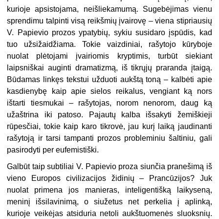
kurioje apsistojama, neišliekamumą. Sugebėjimas vienu
sprendimu talpinti visą reikšmių įvairovę – viena stipriausių
V. Papievio prozos ypatybių, sykiu susidaro įspūdis, kad
tuo užsižaidžiama. Tokie vaizdiniai, rašytojo kūryboje
nuolat plėtojami įvairiomis kryptimis, turbūt siekiant
laipsniškai auginti dramatizmą, iš tikrųjų praranda įtaigą.
Būdamas linkęs tekstui užduoti aukštą toną – kalbėti apie
kasdienybę kaip apie sielos reikalus, vengiant ką nors
ištarti tiesmukai – rašytojas, norom nenorom, daug ką
užaštrina iki patoso. Pajautų kalba išsakyti žemiškieji
rūpesčiai, tokie kaip karo tikrovė, jau kurį laiką jaudinanti
rašytoją ir tarsi tampanti prozos probleminiu šaltiniu, gali
pasirodyti per eufemistiški.
Galbūt taip subtiliai V. Papievio proza siunčia pranešimą iš
vieno Europos civilizacijos židinių – Prancūzijos? Juk
nuolat primena jos manieras, inteligentišką laikyseną,
meninį išsilavinimą, o siužetus net perkelia į aplinką,
kurioje veikėjas atsiduria netoli aukštuomenės sluoksnių.