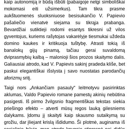
kaip autonomiją ir būdą išbūti (pabaigoje netgi simboliškai
mokomasi eiti užsimerkus). Tam tikra prasme
aukštuomenės sluoksniuose besisukančio V. Papievio
pašaliečio vienatvė siejama su tikrąja prabanga.
Bevardžiai sutiktieji rodomi esantys tikresni už vilos
gyventojus, kuriems rašytojas vakarėlyje tiesmukai uždeda
domino kaukes ir kritikuoja tuštybę. Atrasti tokią iš
banalokų gijų pinamą, tačiau gerai suvaldomą
dviprasmybių kalbą – malonioji šios prozos skaitymo dalis.
Galiausiai atrodo, kad V. Papievis sakinį pradeda kliše, bet
paskui elegantiškai išslysta į savo nuostatas parodančių
aforizmų sritį.
Taigi nors „Ankančiam pasauly“ leitmotyvu pasirinktas
aklumas, Valdo Papievio romane pamestų akinių nebūtina
pasigesti. Iš pirmo žvilgsnio fragmentiškas tekstas siekia
priešingo efekto – atverti mūsų regos lauką gilesniems
dalykams. Įdomu jį skaityti kaip skausmo sutaikymą su
grožiu, dar įliejant krislą išdidumo. Ši plotmė, auginama iš