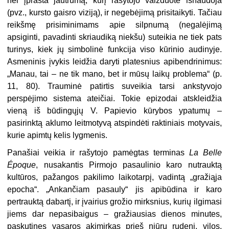
nei įprasta jautrumą, kurį rašytojo vaizduotė išnaudoja
(pvz., kursto gaisro viziją), ir negebėjimą prisitaikyti. Tačiau
reikšmę prisiminimams apie silpnumą (negalėjimą
apsiginti, pavadinti skriaudiką niekšu) suteikia ne tiek pats
turinys, kiek jų simbolinė funkcija viso kūrinio audinyje.
Asmeninis įvykis leidžia daryti platesnius apibendrinimus:
„Manau, tai – ne tik mano, bet ir mūsų laikų problema“ (p.
11, 80). Trauminė patirtis suveikia tarsi ankstyvojo
perspėjimo sistema ateičiai. Tokie epizodai atskleidžia
vieną iš būdingųjų V. Papievio kūrybos ypatumų –
pasirinktą aklumo leitmotyvą atspindėti raktiniais motyvais,
kurie apimtų kelis lygmenis.
Panašiai veikia ir rašytojo pamėgtas terminas
La Belle
Époque
, nusakantis Pirmojo pasaulinio karo nutrauktą
kultūros, pažangos pakilimo laikotarpį, vadintą „gražiąja
epocha“. „Ankančiam pasauly“ jis apibūdina ir karo
pertrauktą dabartį, ir įvairius grožio mirksnius, kurių ilgimasi
jiems dar nepasibaigus – gražiausias dienos minutes,
paskutines vasaros akimirkas prieš niūrų rudenį, vilos,