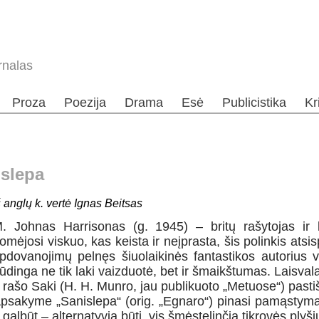
rnalas
Proza
Poezija
Drama
Esė
Publicistika
Kr
islepa
š anglų k. vertė Ignas Beitsas
. Johnas Harrisonas (g. 1945) – britų rašytojas ir l
omėjosi viskuo, kas keista ir neįprasta, šis polinkis ats
pdovanojimų pelnęs šiuolaikinės fantastikos autorius ve
ūdinga ne tik laki vaizduotė, bet ir šmaikštumas. Laisval
r rašo Saki (H. H. Munro, jau publikuoto „Metuose“) pasti
psakyme „Sanislepa“ (orig. „Egnaro“) pinasi pamąstymai
 galbūt – alternatyvią būtį, vis šmėstelinčią tikrovės plyš