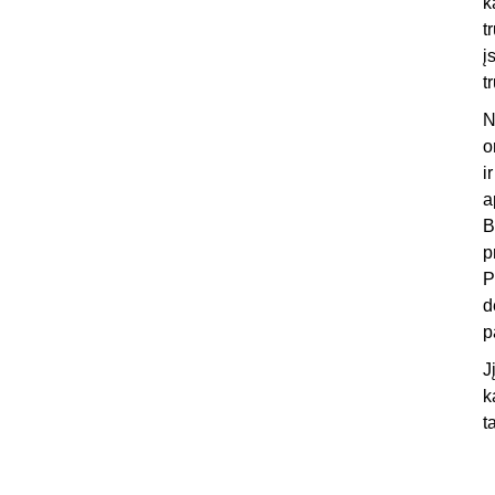
k
t
į
t
N
o
i
a
B
p
P
d
p
J
k
t