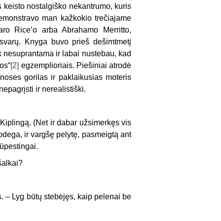
as keisto nostalgiško nekantrumo, kuris
demonstravo man kažkokio trečiajame
dgaro Rice’o arba Abrahamo Merritto,
ą svarų. Knyga buvo prieš dešimtmetį
ik nesuprantama ir labai nustebau, kad
os“
[2]
egzemplioriais. Piešiniai atrodė
inoses gorilas ir paklaikusias moteris
pagrįsti ir nerealistiški.
iplingą. (Net ir dabar užsimerkęs vis
uodega, ir vargšę pelytę, pasmeigtą ant
ūpestingai.
šalkai?
s. – Lyg būtų stebėjęs, kaip pelenai be