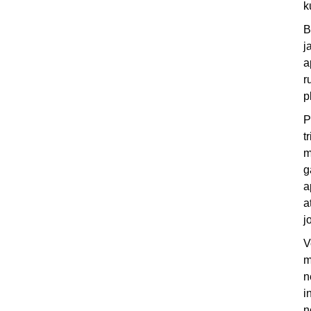
k
B
j
a
r
p
P
t
m
g
a
a
j
V
m
n
i
n