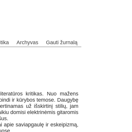
itika
Archyvas
Gauti žurnalą
iteratūros kritikas. Nuo mažens
ispindi ir kūrybos temose. Daugybę
rtinamas už išskirtinį stilių, jam
aikiu domisi elektrinėmis gitaromis
šus.
 apie saviapgaulę ir eskeipizmą,
iuose.