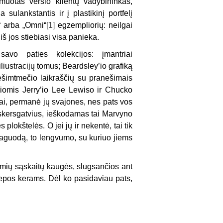
muotas verslo klientų vadybininkas,
a sulankstantis ir į plastikinį portfelį
“ arba „Omni“
[1]
egzempliorių: neilgai
iš jos stiebiasi visa panieka.
vo paties kolekcijos: įmantriai
liustracijų tomus; Beardsley’io grafiką
dešimtmečio laikraščių su pranešimais
naliomis Jerry’io Lee Lewiso ir Chucko
liai, permanė jų svajones, nes pats vos
 skersgatvius, ieškodamas tai Marvyno
plokštelės. O jei jų ir nekentė, tai tik
paguodą, to lengvumo, su kuriuo jiems
kšmių sąskaitų kaugės, slūgsančios ant
lepos kerams. Dėl ko pasidaviau pats,