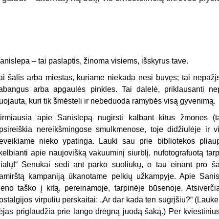
anislepa – tai paslaptis, žinoma visiems, išskyrus tave.
ai šalis arba miestas, kuriame niekada nesi buvęs; tai nepažį
abangus arba apgaulės pinkles. Tai dalelė, priklausanti nep
uojauta, kuri tik šmėsteli ir nebeduoda ramybės visą gyvenimą.
irmiausia apie Sanislepą nugirsti kalbant kitus žmones (t
psireiškia nereikšmingose smulkmenose, toje didžiulėje ir vi
eveikiame nieko ypatinga. Lauki sau prie bibliotekos pliaup
kelbianti apie naujovišką vakuuminį siurblį, nufotografuotą tarp
ilialų!“ Senukai sėdi ant parko suoliukų, o tau einant pro š
amirštą kampaniją ūkanotame pelkių užkampyje. Apie Sanisl
ieno taško į kitą, pereinamoje, tarpinėje būsenoje. Atsiver
ostalgijos virpuliu perskaitai: „Ar dar kada ten sugrįšiu?“ (Lauke
ėjas priglaudžia prie lango drėgną juodą šaką.) Per kviestiniu