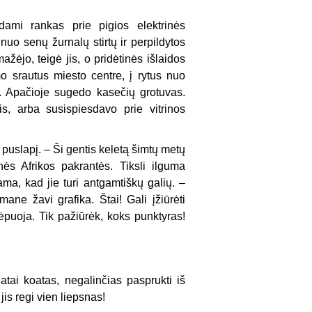
dami rankas prie pigios elektrinės
uo senų žurnalų stirtų ir perpildytos
žėjo, teigė jis, o pridėtinės išlaidos
o srautus miesto centre, į rytus nuo
. Apačioje sugedo kasečių grotuvas.
s, arba susispiesdavo prie vitrinos
 puslapį. – Ši gentis keletą šimtų metų
nės Afrikos pakrantės. Tiksli ilguma
ma, kad jie turi antgamtiškų galių. –
mane žavi grafika. Štai! Gali įžiūrėti
ėpuoja. Tik pažiūrėk, koks punktyras!
tai koatas, negalinčias pasprukti iš
is regi vien liepsnas!