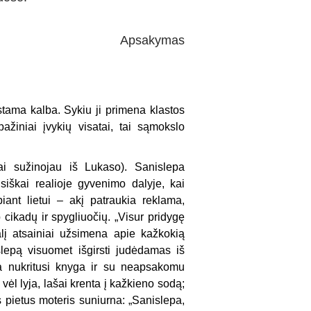
Apsakymas
stama kalba. Sykiu ji primena klastos
ažiniai įvykių visatai, tai sąmokslo
ai sužinojau iš Lukaso). Sanislepa
siškai realioje gyvenimo dalyje, kai
iant lietui – akį patraukia reklama,
 cikadų ir spygliuočių. „Visur pridygę
alį atsainiai užsimena apie kažkokią
epą visuomet išgirsti judėdamas iš
čia nukritusi knyga ir su neapsakomu
 vėl lyja, lašai krenta į kažkieno sodą;
s pietus moteris suniurna: „Sanislepa,