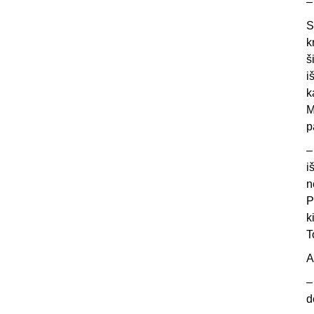
–
S
k
š
i
k
M
p
–
i
n
P
k
T
A
–
d