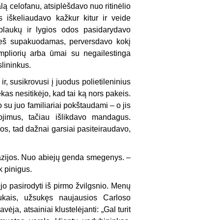
lą celofanu, atsiplėšdavo nuo ritinėlio
s iškeliaudavo kažkur kitur ir veide
 plaukų ir lygios odos pasidarydavo
rieš supakuodamas, perversdavo kokį
mpliorių arba ūmai su negailestinga
lininkus.
, susikrovusi į juodus polietileninius
as nesitikėjo, kad tai ką nors pakeis.
 su juo familiariai pokštaudami – o jis
iojimus, tačiau išlikdavo mandagus.
os, tad dažnai garsiai pasiteiraudavo,
ntazijos. Nuo abiejų genda smegenys. –
k pinigus.
ėjo pasirodyti iš pirmo žvilgsnio. Menų
aukais, užsukęs naujausios Carloso
, atsainiai klustelėjanti: „Gal turit