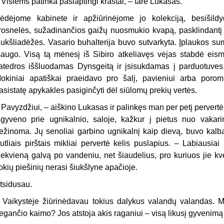
 Visiems patinka paslaptingi kraštai, – tarė Lukasas.
ėdėjome kabinete ir apžiūrinėjome jo kolekciją, besišildy
rosnelės, sužadinančios gaižų nuosmukio kvapą, pasklindantį n
iukšliadėžės. Vasario buhalterija buvo sutvarkyta. Įplaukos suma
šaugo. Visą tą mėnesį iš Sibiro atkeliavęs vėjas stabdė eism
atedros iššluodamas Dynsgeitą ir įsisukdamas į parduotuves
okiniai apatiškai praeidavo pro šalį, pavieniui arba poromi
asistatę apykakles pasiginčyti dėl siūlomų prekių vertės.
 Pavyzdžiui, – aiškino Lukasas ir palinkęs man per petį pervertė
šgyveno prie ugnikalnio, saloje, kažkur į pietus nuo vakari
ežinoma. Jų senoliai garbino ugnikalnį kaip dievą, buvo kalba
utliais pirštais mikliai pervertė kelis puslapius. – Labiausiai 
iekvieną galvą po vandeniu, net šiaudelius, pro kuriuos jie kv
okių piešinių nerasi šiukšlyne apačioje.
tsidusau.
 Vaikystėje žiūrinėdavau tokius dalykus valandų valandas. Ma
egančio kaimo? Jos atstoja akis raganiui – visą likusį gyvenimą j