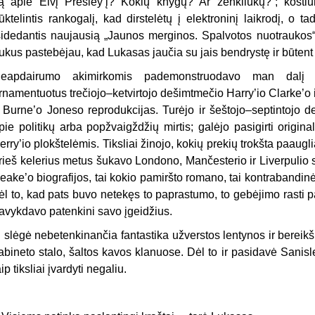
ą apie Elvį Presley’į? Kokių knygų? Ar ženkliukų?“; kostiu
rūktelintis rankogalį, kad dirstelėtų į elektroninį laikrodį, o tad
sidedantis naujausią „Jaunos merginos. Spalvotos nuotraukos
rukus pastebėjau, kad Lukasas jaučia su jais bendrystę ir būtent 
eapdairumo akimirkomis pademonstruodavo man dalį sa
rnamentuotus trečiojo–ketvirtojo dešimtmečio Harry’io Clarke’o i
r Burne’o Joneso reprodukcijas. Turėjo ir šeštojo–septintojo 
pie politikų arba popžvaigždžių mirtis; galėjo pasigirti origi
erry’io plokštelėmis. Tiksliai žinojo, kokių prekių trokšta paaug
rieš kelerius metus šukavo Londono, Mančesterio ir Liverpulio
eake’o biografijos, tai kokio pamiršto romano, tai kontrabandinės 
ėl to, kad pats buvo netekęs to paprastumo, to gebėjimo rasti 
avykdavo patenkini savo įgeidžius.
į slėgė nebetenkinančia fantastika užverstos lentynos ir berei
abineto stalo, šaltos kavos klanuose. Dėl to ir pasidavė Sanis
aip tiksliai įvardyti negaliu.