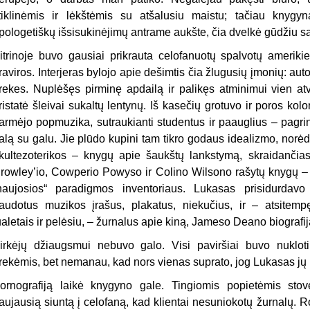
tiklinėmis ir lėkštėmis su atšalusiu maistu; tačiau knygy
pologetiškų išsisukinėjimų antrame aukšte, čia dvelkė gūdžiu 
itrinoje buvo gausiai prikrauta celofanuotų spalvotų amerikie
raviros. Interjeras bylojo apie dešimtis čia žlugusių įmonių: au
rekes. Nuplėšęs pirminę apdailą ir palikęs atminimui vien at
ristatė šleivai sukaltų lentynų. Iš kasečių grotuvo ir poros kol
armėjo popmuzika, sutraukianti studentus ir paauglius – pagrin
alą su galu. Jie plūdo kupini tam tikro godaus idealizmo, norėd
kultezoterikos – knygų apie šaukštų lankstymą, skraidančias l
rowley’io, Cowperio Powyso ir Colino Wilsono rašytų knygų – 
naujosios“ paradigmos inventoriaus. Lukasas prisidurdav
audotus muzikos įrašus, plakatus, niekučius, ir – atsitempę
ualetais ir pelėsiu, – žurnalus apie kiną, Jameso Deano biografij
irkėjų džiaugsmui nebuvo galo. Visi paviršiai buvo nuklot
rekėmis, bet nemanau, kad nors vienas suprato, jog Lukasas jų ne
ornografiją laikė knygyno gale. Tingiomis popietėmis sto
aujausią siuntą į celofaną, kad klientai nesuniokotų žurnalų. 