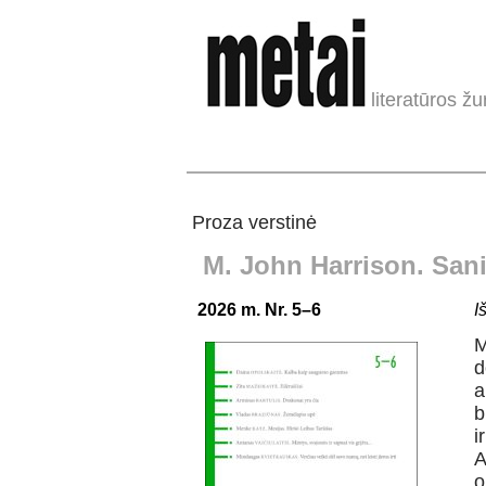
literatūros žu
Proza verstinė
M. John Harrison. San
2026 m. Nr. 5–6
I
M
d
a
b
i
A
o