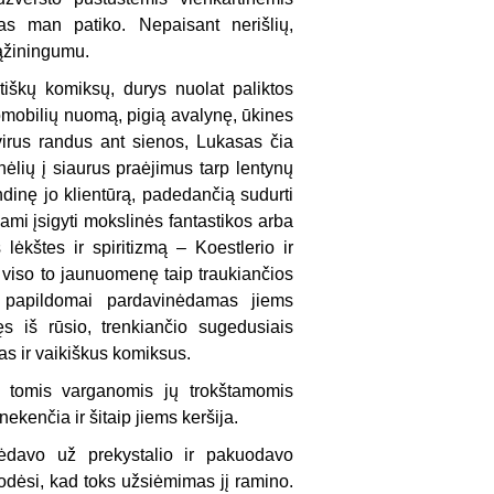
nas man patiko. Nepaisant nerišlių,
sąžiningumu.
tiškų komiksų, durys nuolat paliktos
tomobilių nuomą, pigią avalynę, ūkines
virus randus ant sienos, Lukasas čia
onėlių į siaurus praėjimus tarp lentynų
dinę jo klientūrą, padedančią sudurti
ami įsigyti mokslinės fantastikos arba
ėkštes ir spiritizmą – Koestlerio ir
viso to jaunuomenę taip traukiančios
o papildomai pardavinėdamas jiems
s iš rūsio, trenkiančio sugedusiais
as ir vaikiškus komiksus.
i tomis varganomis jų trokštamomis
kenčia ir šitaip jiems keršija.
vėdavo už prekystalio ir pakuodavo
Rodėsi, kad toks užsiėmimas jį ramino.