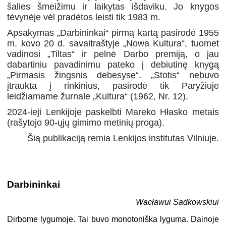
šalies šmeižimu ir laikytas išdaviku. Jo knygos
tėvynėje vėl pradėtos leisti tik 1983 m.
Apsakymas „Darbininkai“ pirmą kartą pasirodė 1955
m. kovo 20 d. savaitraštyje „Nowa Kultura“, tuomet
vadinosi „Tiltas“ ir pelnė Darbo premiją, o jau
dabartiniu pavadinimu pateko į debiutinę knygą
„Pirmasis žingsnis debesyse“. „Stotis“ nebuvo
įtraukta į rinkinius, pasirodė tik Paryžiuje
leidžiamame žurnale „Kultura“ (1962, Nr. 12).
2024-ieji Lenkijoje paskelbti Mareko Hłasko metais
(rašytojo 90-ųjų gimimo metinių proga).
Šią publikaciją remia Lenkijos institutas Vilniuje.
Darbininkai
Wacławui Sadkowskiui
Dirbome lygumoje. Tai buvo monotoniška lyguma. Dainoje