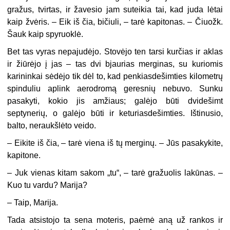
gražus, tvirtas, ir žavesio jam suteikia tai, kad juda lėtai
kaip žvėris. – Eik iš čia, bičiuli, – tarė kapitonas. – Čiuožk.
Šauk kaip spyruoklė.
Bet tas vyras nepajudėjo. Stovėjo ten tarsi kurčias ir aklas
ir žiūrėjo į jas – tas dvi bjaurias merginas, su kuriomis
karininkai sėdėjo tik dėl to, kad penkiasdešimties kilometrų
spinduliu aplink aerodromą geresnių nebuvo. Sunku
pasakyti, kokio jis amžiaus; galėjo būti dvidešimt
septynerių, o galėjo būti ir keturiasdešimties. Ištinusio,
balto, neraukšlėto veido.
– Eikite iš čia, – tarė viena iš tų merginų. – Jūs pasakykite,
kapitone.
– Juk vienas kitam sakom „tu“, – tarė gražuolis lakūnas. –
Kuo tu vardu? Marija?
– Taip, Marija.
Tada atsistojo ta sena moteris, paėmė aną už rankos ir