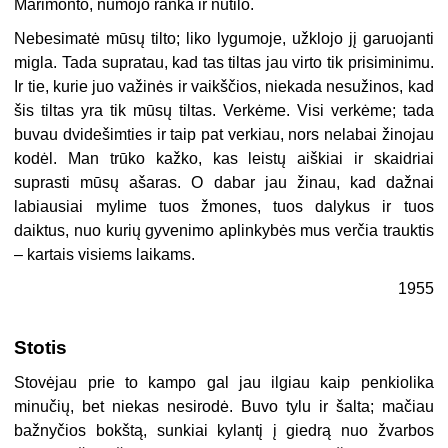
Marimonto, numojo ranka ir nutilo.
Nebesimatė mūsų tilto; liko lygumoje, užklojo jį garuojanti
migla. Tada supratau, kad tas tiltas jau virto tik prisiminimu.
Ir tie, kurie juo važinės ir vaikščios, niekada nesužinos, kad
šis tiltas yra tik mūsų tiltas. Verkėme. Visi verkėme; tada
buvau dvidešimties ir taip pat verkiau, nors nelabai žinojau
kodėl. Man trūko kažko, kas leistų aiškiai ir skaidriai
suprasti mūsų ašaras. O dabar jau žinau, kad dažnai
labiausiai mylime tuos žmones, tuos dalykus ir tuos
daiktus, nuo kurių gyvenimo aplinkybės mus verčia trauktis
– kartais visiems laikams.
1955
Stotis
Stovėjau prie to kampo gal jau ilgiau kaip penkiolika
minučių, bet niekas nesirodė. Buvo tylu ir šalta; mačiau
bažnyčios bokštą, sunkiai kylantį į giedrą nuo žvarbos