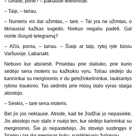
– Girdite, pone? – paklausė telefonistė.
– Taip, – tariau.
– Numeris vis dar užimtas, – tarė. – Tai yra ne užimtas, o
tikriausiai kažkas sugedo. Niekuo negaliu padėti. Gal
norite išsiųsti telegramą?
– Ačiū, ponia, – tariau. – Šiaip ar taip, rytoj ryte būsiu
Varšuvoje. Labanakt.
Nebuvo kur atsisėsti. Prisėdau prie staliuko, prie kurio
sėdėjo sena moteris su kažkokiu vyru. Toliau sėdėjo du
karininkai su merginomis ir du geležinkelininkai, laukiantys
rytinio traukinio. Tas sėdintis prie mūsų stalo vyras staiga
atsistojo.
– Sėskis, – tarė sena moteris.
Bet jis jos neklausė. Atrodė, kad tie žodžiai jo nepasiekė.
Jis atsistojo nuo stalo ir nuėjo ten, kur sėdėjo karininkai su
merginomis. Šie jo nepastebėjo. Jis stovėjo sustingęs ir
žiūrėjo į tas dvi merginas buku, sustiklėjusiu žvilgsniu.