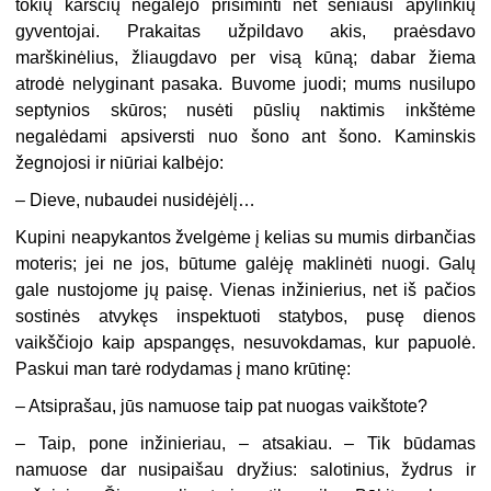
tokių karščių negalėjo prisiminti net seniausi apylinkių
gyventojai. Prakaitas užpildavo akis, praėsdavo
marškinėlius, žliaugdavo per visą kūną; dabar žiema
atrodė nelyginant pasaka. Buvome juodi; mums nusilupo
septynios skūros; nusėti pūslių naktimis inkštėme
negalėdami apsiversti nuo šono ant šono. Kaminskis
žegnojosi ir niūriai kalbėjo:
– Dieve, nubaudei nusidėjėlį…
Kupini neapykantos žvelgėme į kelias su mumis dirbančias
moteris; jei ne jos, būtume galėję maklinėti nuogi. Galų
gale nustojome jų paisę. Vienas inžinierius, net iš pačios
sostinės atvykęs inspektuoti statybos, pusę dienos
vaikščiojo kaip apspangęs, nesuvokdamas, kur papuolė.
Paskui man tarė rodydamas į mano krūtinę:
– Atsiprašau, jūs namuose taip pat nuogas vaikštote?
– Taip, pone inžinieriau, – atsakiau. – Tik būdamas
namuose dar nusipaišau dryžius: salotinius, žydrus ir