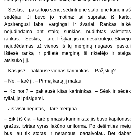
– Sėskis, – pakartojo senė, sėdinti prie stalo, prie kurio ir aš
sėdėjau. Ji buvo jo motina; tai supratau iš karto.
Apsirengusi labai vargingai ir švariai. Rankas laikė
nejudindama ant stalo; sunkias, nudirbtas valstietės
rankas. – Sėskis, – tarė. Ir šįkart jis nė nesukrutėjo. Stovėjo
nejudėdamas už vienos iš tų merginų nugaros, paskui
ištiesė ranką ir prilietė merginą, ši riktelėjo ir staiga
atsisuko į jį.
– Kas jis? – paklausė vienas karininkas. – Pažįsti jį?
– Ne, – tarė ji. – Pirmą kartą jį matau.
– Ko nori? – paklausė kitas karininkas. – Sėsk ir sėdėk
tyliai, jei prisigėrei.
– Jis visai negirtas, – tarė mergina.
– Eikit iš čia, – tarė pirmasis karininkas; jis buvo kapitonas:
gražus, tvirtas vyras lakūno uniforma. Po dešimties metų
bus jau tik storas ir nerangus, pagalvojau. Bet dabar