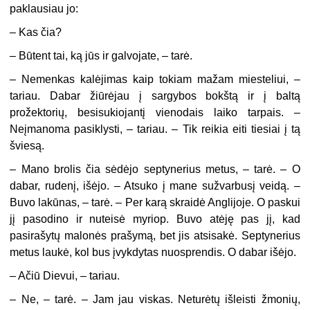
paklausiau jo:
– Kas čia?
– Būtent tai, ką jūs ir galvojate, – tarė.
– Nemenkas kalėjimas kaip tokiam mažam miesteliui, –
tariau. Dabar žiūrėjau į sargybos bokštą ir į baltą
prožektorių, besisukiojantį vienodais laiko tarpais. –
Neįmanoma pasiklysti, – tariau. – Tik reikia eiti tiesiai į tą
šviesą.
– Mano brolis čia sėdėjo septynerius metus, – tarė. – O
dabar, rudenį, išėjo. – Atsuko į mane sužvarbusį veidą. –
Buvo lakūnas, – tarė. – Per karą skraidė Anglijoje. O paskui
jį pasodino ir nuteisė myriop. Buvo atėję pas jį, kad
pasirašytų malonės prašymą, bet jis atsisakė. Septynerius
metus laukė, kol bus įvykdytas nuosprendis. O dabar išėjo.
– Ačiū Dievui, – tariau.
– Ne, – tarė. – Jam jau viskas. Neturėtų išleisti žmonių,