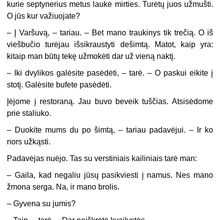
kurie septynerius metus laukė mirties. Turėtų juos užmušti.
O jūs kur važiuojate?
– Į Varšuvą, – tariau. – Bet mano traukinys tik trečią. O iš
viešbučio turėjau išsikraustyti dešimtą. Matot, kaip yra:
kitaip man būtų tekę užmokėti dar už vieną naktį.
– Iki dvylikos galėsite pasėdėti, – tarė. – O paskui eikite į
stotį. Galėsite bufete pasėdėti.
Įėjome į restoraną. Jau buvo beveik tuščias. Atsisėdome
prie staliuko.
– Duokite mums du po šimtą, – tariau padavėjui. – Ir ko
nors užkąsti.
Padavėjas nuėjo. Tas su verstiniais kailiniais tarė man:
– Gaila, kad negaliu jūsų pasikviesti į namus. Nes mano
žmona serga. Na, ir mano brolis.
– Gyvena su jumis?