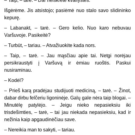
– Taip, – tarė. – Dar neiškrėtė kvailystės.
Išgėrėme. Jis atsistojo; pasiėmė nuo stalo savo slidininko
kepurę.
– Labanakt, – tarė. – Gero kelio. Nuo karo nebuvau
Varšuvoje. Pasikeitė?
– Turbūt, – tariau. – Atvažiuokite kada nors.
– Taip, – tarė. – Jau mąsčiau apie tai. Netgi norėjau
persikraustyti į Varšuvą ir ėmiau ruoštis. Paskui
nusiraminau.
– Kodėl?
– Prieš karą pradėjau studijuoti mediciną, – tarė. – Žinot,
dabar dirbu felčeriu ligoninėje. Galų gale nėra taip blogai. –
Minutėlę patylėjo. – Jeigu nieko nepasieksiu iki
trisdešimties, – tarė, – tai jau niekada nepasieksiu, kad ir
nežinia kaip apgaudinėčiau save.
– Nereikia man to sakyti, – tariau.