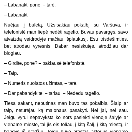
– Labanakt, pone, – tarė.
– Labanakt.
Nuėjau į bufetą. Užsisakiau pokalbį su Varšuva, ir
telefonistė man liepė nedėti ragelio. Buvau pavargęs, savo
atvaizdą veidrodyje mačiau išplaukusį. Esu trisdešimties,
bet atrodau vyresnis. Dabar, nesiskutęs, atrodžiau dar
blogiau.
– Girdite, pone? – paklausė telefonistė.
– Taip.
– Numeris nuolatos užimtas, – tarė.
– Dar pabandykite, – tariau. – Nededu ragelio.
Tiesą sakant, nebūtinas man buvo tas pokalbis. Šiaip ar
taip, neturėjau ką malonaus pasakyti. Nei jai, nei sau.
Jeigu vyrui nepavyksta ko nors pasiekti vienoje šalyje ar
viename mieste, tai jis eis toliau, į kitą šalį, į kitą miestą, ir
bandys iš pradžių. Jeigu buvo prastas aktorius viename