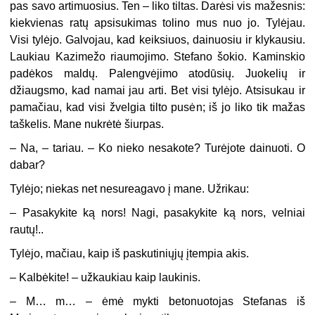
pas savo artimuosius. Ten – liko tiltas. Darėsi vis mažesnis:
kiekvienas ratų apsisukimas tolino mus nuo jo. Tylėjau.
Visi tylėjo. Galvojau, kad keiksiuos, dainuosiu ir klykausiu.
Laukiau Kazimežo riaumojimo. Stefano šokio. Kaminskio
padėkos maldų. Palengvėjimo atodūsių. Juokelių ir
džiaugsmo, kad namai jau arti. Bet visi tylėjo. Atsisukau ir
pamačiau, kad visi žvelgia tilto pusėn; iš jo liko tik mažas
taškelis. Mane nukrėtė šiurpas.
– Na, – tariau. – Ko nieko nesakote? Turėjote dainuoti. O
dabar?
Tylėjo; niekas net nesureagavo į mane. Užrikau:
– Pasakykite ką nors! Nagi, pasakykite ką nors, velniai
rautų!..
Tylėjo, mačiau, kaip iš paskutiniųjų įtempia akis.
– Kalbėkite! – užkaukiau kaip laukinis.
– M… m… – ėmė mykti betonuotojas Stefanas iš