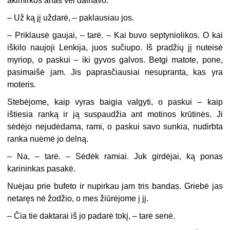
akimirkos anas vėl dainavo.
– Už ką jį uždarė, – paklausiau jos.
– Priklausė gaujai, – tarė. – Kai buvo septyniolikos. O kai
iškilo naujoji Lenkija, juos sučiupo. Iš pradžių jį nuteisė
myriop, o paskui – iki gyvos galvos. Betgi matote, pone,
pasimaišė jam. Jis paprasčiausiai nesupranta, kas yra
moteris.
Stebėjome, kaip vyras baigia valgyti, o paskui – kaip
ištiesia ranką ir ją suspaudžia ant motinos krūtinės. Ji
sėdėjo nejudėdama, rami, o paskui savo sunkia, nudirbta
ranka nuėmė jo delną.
– Na, – tarė. – Sėdėk ramiai. Juk girdėjai, ką ponas
karininkas pasakė.
Nuėjau prie bufeto ir nupirkau jam tris bandas. Griebė jas
netaręs nė žodžio, o mes žiūrėjome į jį.
– Čia tie daktarai iš jo padarė tokį, – tarė senė.