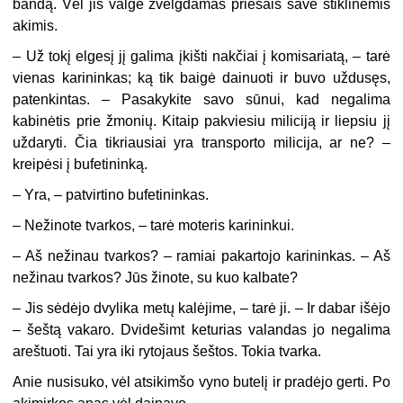
bandą. Vėl jis valgė žvelgdamas priešais save stiklinėmis
akimis.
– Už tokį elgesį jį galima įkišti nakčiai į komisariatą, – tarė
vienas karininkas; ką tik baigė dainuoti ir buvo uždusęs,
patenkintas. – Pasakykite savo sūnui, kad negalima
kabinėtis prie žmonių. Kitaip pakviesiu miliciją ir liepsiu jį
uždaryti. Čia tikriausiai yra transporto milicija, ar ne? –
kreipėsi į bufetininką.
– Yra, – patvirtino bufetininkas.
– Nežinote tvarkos, – tarė moteris karininkui.
– Aš nežinau tvarkos? – ramiai pakartojo karininkas. – Aš
nežinau tvarkos? Jūs žinote, su kuo kalbate?
– Jis sėdėjo dvylika metų kalėjime, – tarė ji. – Ir dabar išėjo
– šeštą vakaro. Dvidešimt keturias valandas jo negalima
areštuoti. Tai yra iki rytojaus šeštos. Tokia tvarka.
Anie nusisuko, vėl atsikimšo vyno butelį ir pradėjo gerti. Po