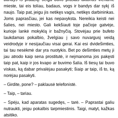
mieste, tai eis toliau, badaus, vogs ir bandys dar sykį iš
naujo. Taip pat, jeigu jis netikęs vagis, netikęs darbininkas.
Joms paprasčiau, jei kas nepavyksta. Nereikia keisti nei
šalies, nei miesto. Gali kekšiauti toje pačioje gatvėje,
kurioje lankė mokyklą ir bažnyčią. Stovėjau prie bufeto
laukdamas pokalbio, žvelgiau į savo nuvargusį veidą
veidrodyje ir nesijaučiau visai gerai. Kai esi dvidešimties,
tai tau nesėkmė dar yra nuotykis. Bet po dešimties metų ji
jau atrodo kaip sena prostitutė, ir neįmanoma jos pakęsti
taip pat, kaip ir jos kvapo ar buvimo šalia. Iš tiesų tai buvo
viskas, ką dabar privalėjau pasakyti; šiaip ar taip, iš to, ką
norėjau pasakyti.
– Girdite, pone? – paklausė telefonistė.
– Taip, – tariau.
– Spėju, kad aparatas sugedęs, – tarė. – Paprastai galiu
nutraukti, jeigu pokalbis tarpmiestinis. Taigi, matyt, kažkas
atsitiko.