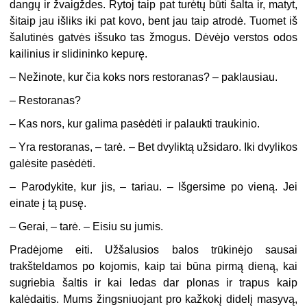
dangų ir žvaigždes. Rytoj taip pat turėtų būti šalta ir, matyt,
šitaip jau išliks iki pat kovo, bent jau taip atrodė. Tuomet iš
šalutinės gatvės išsuko tas žmogus. Dėvėjo verstos odos
kailinius ir slidininko kepurę.
– Nežinote, kur čia koks nors restoranas? – paklausiau.
– Restoranas?
– Kas nors, kur galima pasėdėti ir palaukti traukinio.
– Yra restoranas, – tarė. – Bet dvyliktą užsidaro. Iki dvylikos
galėsite pasėdėti.
– Parodykite, kur jis, – tariau. – Išgersime po vieną. Jei
einate į tą pusę.
– Gerai, – tarė. – Eisiu su jumis.
Pradėjome eiti. Užšalusios balos trūkinėjo sausai
trakšteldamos po kojomis, kaip tai būna pirmą dieną, kai
sugriebia šaltis ir kai ledas dar plonas ir trapus kaip
kalėdaitis. Mums žingsniuojant pro kažkokį didelį masyvą,