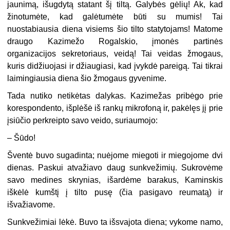
jaunimą, išugdytą statant šį tiltą. Galybės gėlių! Ak, kad
žinotumėte, kad galėtumėte būti su mumis! Tai
nuostabiausia diena visiems šio tilto statytojams! Matome
draugo Kazimežo Rogalskio, įmonės partinės
organizacijos sekretoriaus, veidą! Tai veidas žmogaus,
kuris didžiuojasi ir džiaugiasi, kad įvykdė pareigą. Tai tikrai
laimingiausia diena šio žmogaus gyvenime.
Tada nutiko netikėtas dalykas. Kazimežas pribėgo prie
korespondento, išplėšė iš rankų mikrofoną ir, pakėlęs jį prie
įsiūčio perkreipto savo veido, suriaumojo:
– Šūdo!
Šventė buvo sugadinta; nuėjome miegoti ir miegojome dvi
dienas. Paskui atvažiavo daug sunkvežimių. Sukrovėme
savo medines skrynias, išardėme barakus, Kaminskis
iškėlė kumštį į tilto pusę (čia pasigavo reumatą) ir
išvažiavome.
Sunkvežimiai lėkė. Buvo ta išsvajota diena; vykome namo,