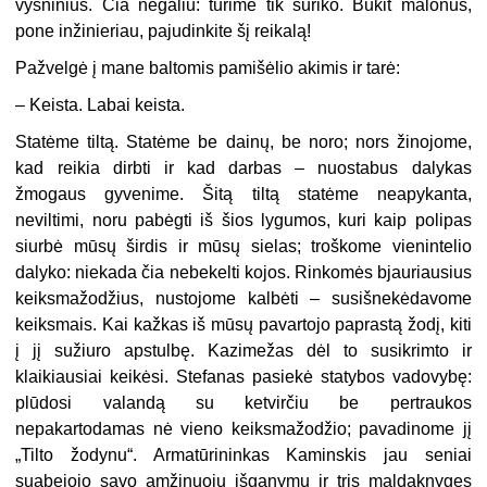
vyšninius. Čia negaliu: turime tik suriko. Būkit malonus,
pone inžinieriau, pajudinkite šį reikalą!
Pažvelgė į mane baltomis pamišėlio akimis ir tarė:
– Keista. Labai keista.
Statėme tiltą. Statėme be dainų, be noro; nors žinojome,
kad reikia dirbti ir kad darbas – nuostabus dalykas
žmogaus gyvenime. Šitą tiltą statėme neapykanta,
neviltimi, noru pabėgti iš šios lygumos, kuri kaip polipas
siurbė mūsų širdis ir mūsų sielas; troškome vienintelio
dalyko: niekada čia nebekelti kojos. Rinkomės bjauriausius
keiksmažodžius, nustojome kalbėti – susišnekėdavome
keiksmais. Kai kažkas iš mūsų pavartojo paprastą žodį, kiti
į jį sužiuro apstulbę. Kazimežas dėl to susikrimto ir
klaikiausiai keikėsi. Stefanas pasiekė statybos vadovybę:
plūdosi valandą su ketvirčiu be pertraukos
nepakartodamas nė vieno keiksmažodžio; pavadinome jį
„Tilto žodynu“. Armatūrininkas Kaminskis jau seniai
suabejojo savo amžinuoju išganymu ir tris maldaknyges