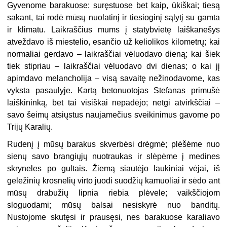
Gyvenome barakuose: suręstuose bet kaip, ūkiškai; tiesą
sakant, tai rodė mūsų nuolatinį ir tiesioginį sąlytį su gamta
ir klimatu. Laikraščius mums į statybvietę laiškanešys
atveždavo iš miestelio, esančio už keliolikos kilometrų; kai
normaliai gerdavo – laikraščiai vėluodavo dieną; kai šiek
tiek stipriau – laikraščiai vėluodavo dvi dienas; o kai jį
apimdavo melancholija – visą savaitę nežinodavome, kas
vyksta pasaulyje. Kartą betonuotojas Stefanas primušė
laiškininką, bet tai visiškai nepadėjo; netgi atvirkščiai –
savo šeimų atsiųstus naujamečius sveikinimus gavome po
Trijų Karalių.
Rudenį į mūsų barakus skverbėsi drėgmė; plėšėme nuo
sienų savo brangiųjų nuotraukas ir slėpėme į medines
skryneles po gultais. Žiemą siautėjo laukiniai vėjai, iš
geležinių krosnelių virto juodi suodžių kamuoliai ir sėdo ant
mūsų drabužių lipnia riebia plėvele; vaikščiojom
sloguodami; mūsų balsai nesiskyrė nuo banditų.
Nustojome skutęsi ir prausęsi, nes barakuose karaliavo