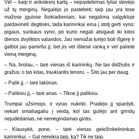
Vėl – kaip ir ankstesnį kartą – nepastebimas tyliai stovėjo
už tų merginų. Negalėjo jo pastebėti; taip jau yra tose
mažose įgulose šiokiadieniais, kai negalima valgykloje
pardavinėti degtinės, tada karininkai eina į stotį gerti vyno:
pigaus, sunkaus vyno, po kurio negali atsigauti iki kitos
dienos dvyliktos valandos. Jau nemažai turėjo būti išgėrę ir
galbūt jau pamiršo jį; bet jis vėl ištiesė ranką ir vėl palietė
vieną merginą.
– Na, brolau, – tarė vienas iš karininkų. Ne tas didžiulis ir
gražus; o tas kitas, traukiantis tenoru. – Šito jau per daug.
– Palik jį, – tarė lakūnas.
– Paliksiu jį, – tarė anas. – Tikrai jį paliksiu.
Trumpai užsimojo, ir vyras nukrito. Pradėjo jį spardyti,
nekart smailiagaliu į veidą, kol tas gulėjo ant grindų
nejudėdamas, nė nemėgindamas gintis.
– Klausykit, pone, – tarė vienas geležinkelininkas
karininkui. – Gal nereikia taip, ką? Tik ne taip.