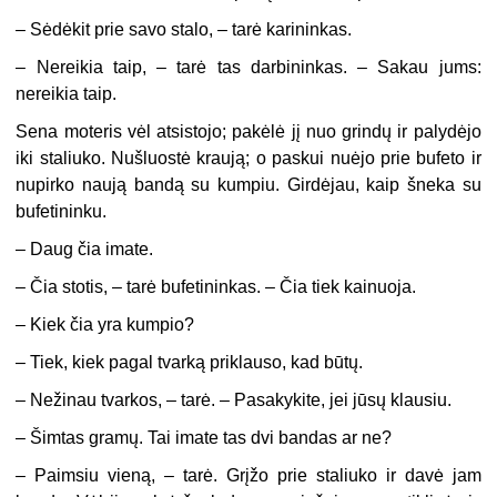
– Sėdėkit prie savo stalo, – tarė karininkas.
– Nereikia taip, – tarė tas darbininkas. – Sakau jums:
nereikia taip.
Sena moteris vėl atsistojo; pakėlė jį nuo grindų ir palydėjo
iki staliuko. Nušluostė kraują; o paskui nuėjo prie bufeto ir
nupirko naują bandą su kumpiu. Girdėjau, kaip šneka su
bufetininku.
– Daug čia imate.
– Čia stotis, – tarė bufetininkas. – Čia tiek kainuoja.
– Kiek čia yra kumpio?
– Tiek, kiek pagal tvarką priklauso, kad būtų.
– Nežinau tvarkos, – tarė. – Pasakykite, jei jūsų klausiu.
– Šimtas gramų. Tai imate tas dvi bandas ar ne?
– Paimsiu vieną, – tarė. Grįžo prie staliuko ir davė jam