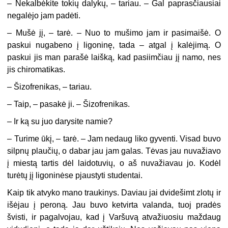
– Nekalbėkite tokių dalykų, – tariau. – Gal paprasčiausiai
negalėjo jam padėti.
– Mušė jį, – tarė. – Nuo to mušimo jam ir pasimaišė. O
paskui nugabeno į ligoninę, tada – atgal į kalėjimą. O
paskui jis man parašė laišką, kad pasiimčiau jį namo, nes
jis chiromatikas.
– Šizofrenikas, – tariau.
– Taip, – pasakė ji. – Šizofrenikas.
– Ir ką su juo darysite namie?
– Turime ūkį, – tarė. – Jam nedaug liko gyventi. Visad buvo
silpnų plaučių, o dabar jau jam galas. Tėvas jau nuvažiavo
į miestą tartis dėl laidotuvių, o aš nuvažiavau jo. Kodėl
turėtų jį ligoninėse pjaustyti studentai.
Kaip tik atvyko mano traukinys. Daviau jai dvidešimt zlotų ir
išėjau į peroną. Jau buvo ketvirta valanda, tuoj pradės
švisti, ir pagalvojau, kad į Varšuvą atvažiuosiu maždaug