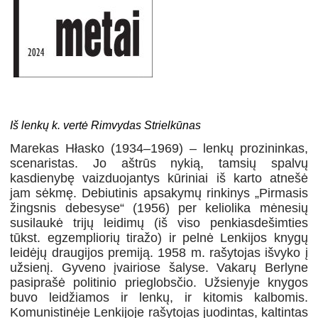
Iš lenkų k. vertė Rimvydas Strielkūnas
Marekas Hłasko (1934–1969) – lenkų prozininkas,
scenaristas. Jo aštrūs nykią, tamsių spalvų
kasdienybę vaizduojantys kūriniai iš karto atnešė
jam sėkmę. Debiutinis apsakymų rinkinys „Pirmasis
žingsnis debesyse“ (1956) per keliolika mėnesių
susilaukė trijų leidimų (iš viso penkiasdešimties
tūkst. egzempliorių tiražo) ir pelnė Lenkijos knygų
leidėjų draugijos premiją. 1958 m. rašytojas išvyko į
užsienį. Gyveno įvairiose šalyse. Vakarų Berlyne
pasiprašė politinio prieglobsčio. Užsienyje knygos
buvo leidžiamos ir lenkų, ir kitomis kalbomis.
Komunistinėje Lenkijoje rašytojas juodintas, kaltintas