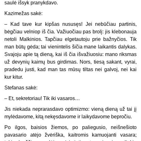
saulė išsyk pranykdavo.
Kazimežas sakė:
– Kad tave kur kipšas nususęs! Jei nebūčiau partinis,
bėgčiau velniop iš čia. Važiuočiau pas brolį: jis klebonauja
netoli Malkinios. Tapčiau elgetautoju prie bažnyčios. Tik
man būtų gėda; tai vienintelis šičia mane laikantis dalykas.
Svajoju apie tą dieną, kai iš čia išvažiuosiu: mano riksmas
už devynių kaimų bus girdimas. Nors, tiesą sakant, vyrai,
pradedu justi, kad man tas mūsų tiltas nei galvoj, nei kai
kur kitur.
Stefanas sakė:
– Et, sekretoriau! Tik iki vasaros…
Jis niekada neprarasdavo optimizmo: vieną dieną už tai jį
mylėdavome, kitą nekęsdavome ir laikydavome bepročiu.
Po ilgos, baisios žiemos, po paliegusio, neišnešioto
pavasario atėjo žvėriška, kaitromis kamuojanti vasara;