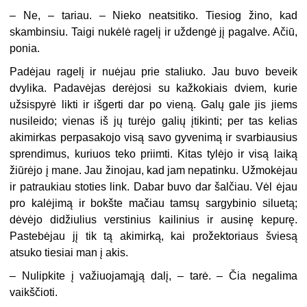
– Ne, – tariau. – Nieko neatsitiko. Tiesiog žino, kad
skambinsiu. Taigi nukėlė ragelį ir uždengė jį pagalve. Ačiū,
ponia.
Padėjau ragelį ir nuėjau prie staliuko. Jau buvo beveik
dvylika. Padavėjas derėjosi su kažkokiais dviem, kurie
užsispyrė likti ir išgerti dar po vieną. Galų gale jis jiems
nusileido; vienas iš jų turėjo galių įtikinti; per tas kelias
akimirkas perpasakojo visą savo gyvenimą ir svarbiausius
sprendimus, kuriuos teko priimti. Kitas tylėjo ir visą laiką
žiūrėjo į mane. Jau žinojau, kad jam nepatinku. Užmokėjau
ir patraukiau stoties link. Dabar buvo dar šalčiau. Vėl ėjau
pro kalėjimą ir bokšte mačiau tamsų sargybinio siluetą;
dėvėjo didžiulius verstinius kailinius ir ausinę kepurę.
Pastebėjau jį tik tą akimirką, kai prožektoriaus šviesą
atsuko tiesiai man į akis.
– Nulipkite į važiuojamąją dalį, – tarė. – Čia negalima
vaikščioti.