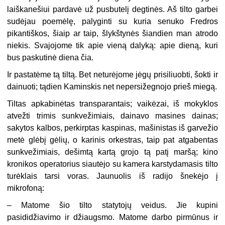
laiškanešiui pardavė už pusbutelį degtinės. Aš tilto garbei
sudėjau poemėlę, palyginti su kuria senuko Fredros
pikantiškos, šiaip ar taip, šlykštynės šiandien man atrodo
niekis. Svajojome tik apie vieną dalyką: apie dieną, kuri
bus paskutinė diena čia.
Ir pastatėme tą tiltą. Bet neturėjome jėgų prisiliuobti, šokti ir
dainuoti; tądien Kaminskis net nepersižegnojo prieš miegą.
Tiltas apkabinėtas transparantais; vaikėzai, iš mokyklos
atvežti trimis sunkvežimiais, dainavo masines dainas;
sakytos kalbos, perkirptas kaspinas, mašinistas iš garvežio
metė glėbį gėlių, o karinis orkestras, taip pat atgabentas
sunkvežimiais, dešimtą kartą grojo tą patį maršą; kino
kronikos operatorius siautėjo su kamera karstydamasis tilto
turėklais tarsi voras. Jaunuolis iš radijo šnekėjo į
mikrofoną:
– Matome šio tilto statytojų veidus. Jie kupini
pasididžiavimo ir džiaugsmo. Matome darbo pirmūnus ir