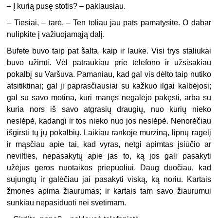
– Į kurią pusę stotis? – paklausiau.
– Tiesiai, – tarė. – Ten toliau jau pats pamatysite. O dabar
nulipkite į važiuojamąją dalį.
Bufete buvo taip pat šalta, kaip ir lauke. Visi trys staliukai
buvo užimti. Vėl patraukiau prie telefono ir užsisakiau
pokalbį su Varšuva. Pamaniau, kad gal vis dėlto taip nutiko
atsitiktinai; gal ji paprasčiausiai su kažkuo ilgai kalbėjosi;
gal su savo motina, kuri manęs negalėjo pakęsti, arba su
kuria nors iš savo atgrasių draugių, nuo kurių nieko
neslėpė, kadangi ir tos nieko nuo jos neslėpė. Nenorėčiau
išgirsti tų jų pokalbių. Laikiau rankoje murziną, lipnų ragelį
ir mąsčiau apie tai, kad vyras, netgi apimtas įsiūčio ar
nevilties, nepasakytų apie jas to, ką jos gali pasakyti
užėjus geros nuotaikos priepuoliui. Daug duočiau, kad
sujungtų ir galėčiau jai pasakyti viską, ką noriu. Kartais
žmones apima žiaurumas; ir kartais tam savo žiaurumui
sunkiau nepasiduoti nei svetimam.