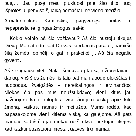
būtų… Jau pusę metų plūkiuosi prie šito tilto; tuoj
išprotėsiu, per visą šį laiką nemačiau nė vieno medžio!
Armatūrininkas Kaminskis, pagyvenęs, rimtas ir
nepaprastai religingas žmogus, sakė:
– Kokio velnio aš čia važiavau? Aš čia nustoju tikėjęs
Dievą. Man atrodo, kad Dievas, kurdamas pasaulį, pamiršo
šitą žemės lopinėlį, o gal ir prakeikė jį. Aš čia negaliu
gyventi.
Aš stengiausi tylėti. Naktį išeidavau į lauką ir žiūrėdavau į
dangų; virš šios žemės jis taip pat man atrodė plokščias ir
nuobodus, žvaigždės – nereikalingos ir erzinančios.
Niekas čia pas mus neužsukdavo; vieni kitus jau
pažinojom kaip nuluptus: visi žinojom viską apie kito
žmoną, vaikus, namus ir meilužes. Mums rodės, kad
papasakojome vieni kitiems viską, ką galėjome. Aš pats
maniau, kad iš čia jau niekad neištrūksiu; nustojau tikėjęs,
kad kažkur egzistuoja miestai, gatvės, tikri namai.