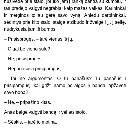
nusivedė prie stalo. Įbruko jam į ranką bandą su kumpiu, ir
tas pradėjo valgyti negrabiai kaip mažas vaikas. Karininkai
ir merginos toliau gėrė savo vyną. Aniedu darbininkai,
sėdintys prie kito stalo, staiga atsibudo ir žvelgė į jį, į seilę,
nudrykusią jam iš burnos.
– Prisisprogęs, – tarė vienas iš jų.
– O gal be vieno šulo?
– Ne, prisisprogęs.
– Nepanašus į prisipampusį.
– Tai ne argumentas. O tu panašus? Tu panašus į
prisipampusį, kai grįžti namo po algos ir bandai apžavėti
savo bobą?
– Ne, – pripažino kitas.
Anas baigė valgyti bandą ir vėl atsistojo.
– Sėskis, – tarė jo motina.