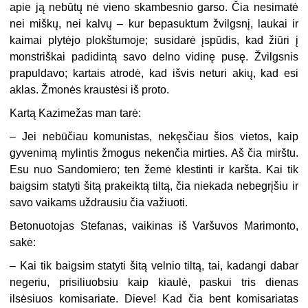
apie ją nebūtų nė vieno skambesnio garso. Čia nesimatė
nei miškų, nei kalvų – kur bepasuktum žvilgsnį, laukai ir
kaimai plytėjo plokštumoje; susidarė įspūdis, kad žiūri į
monstriškai padidintą savo delno vidinę pusę. Žvilgsnis
prapuldavo; kartais atrodė, kad išvis neturi akių, kad esi
aklas. Žmonės kraustėsi iš proto.
Kartą Kazimežas man tarė:
– Jei nebūčiau komunistas, nekęsčiau šios vietos, kaip
gyvenimą mylintis žmogus nekenčia mirties. Aš čia mirštu.
Esu nuo Sandomiero; ten žemė klestinti ir karšta. Kai tik
baigsim statyti šitą prakeiktą tiltą, čia niekada nebegrįšiu ir
savo vaikams uždrausiu čia važiuoti.
Betonuotojas Stefanas, vaikinas iš Varšuvos Marimonto,
sakė:
– Kai tik baigsim statyti šitą velnio tiltą, tai, kadangi dabar
negeriu, prisiliuobsiu kaip kiaulė, paskui tris dienas
ilsėsiuos komisariate. Dieve! Kad čia bent komisariatas