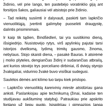
židinio, vėl prie lango, ten pastebėjo voratinklio giją ant
forsitijos šakos, galiausiai vėl atsistojo prie židinio.
– Tad reikėtų susiimti ir dalyvauti, paskirti tam lapkričio
vienuoliktąją, įvertinti galimybę puoselėti draugystę,
dalintis prisiminimais.
Ir kaip tik tądien, Bindšėdleri, tai yra susitikimo dieną,
išsigiedrijo. Nusistovėjo rytys, virš apylinkių pajutai tarsi
istorijos dvelksmą, lydimą trimitų gausmo, žinoma,
nebylaus. Stojo skaisti diena, – pasakė Bauras. Ir atsirėmė
į molio plyteles, dengiančias židinį ir sudarančias atbrailą,
ant kurios stovėjo trys porceliano dirbiniai, iš dviejų styrojo
žvakigaliai, vidurinio žvakė buvo visiškai sudegusi.
Saulėtos dėmės ant kilimo tuo tarpu kiek prislopo.
– Lapkričio vienuoliktą
kareivinių mieste ats
idūriau gana
anksti. Paslankiojau apie technikumą (žinai, kadaise ten
studijavau aukštuminę statybą). Patraukiau prie apskrito
fontano už liepų guoto. Įsispitrijau į gimnazijos langą