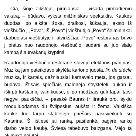
– Čia, šioje aikštėje, pirmiausia – visada pirmadienio
vakarą, – būdavo, vyksta milžiniškas spektaklis. Kaukės
duodasi po aikštę, šoka, draikosi, šūkauja, laksto iš
viešbučio į „Povą“, iš „Povo“ į viešbutį, o „Povo“ šeimininkai
darbuojasi viešbutyje ir atvirkščiai. „Povo“ restoranas buvo
į pietus nuo raudonojo viešbučio, sudarė su juo statų
kampą šiaurvakarių kryptimi.
Raudonojo viešbučio restorane stovėjo elektrinis pianinas.
Muziką jam pateikdavo skylėta kartono juosta,
fin de siècle
muziką, ir kartais, dažniausiai karnavalo metą, jos garsai,
būdavo, ištisais spiečiais malonėja stryktelėti laukan ir
ištirpti kaštainių vainikuose, o po medžiais guli lapai tarsi
negyvi paukščiai, – pasakė Bauras ir įtraukė oro, sykiu
moduliuodamas du švilpesius, aukštą ir žemą. Vaikiška
kaukė tuo tarpu stabtelėjo priešais pasisveikinti su
Katarina. Ši ištiesė jai ranką, pasilenkė, pagyrė rankų
darbo veido kaukę. Šviesa tebebuvo balzgana. Vėjo tą
akimirką nejutai.