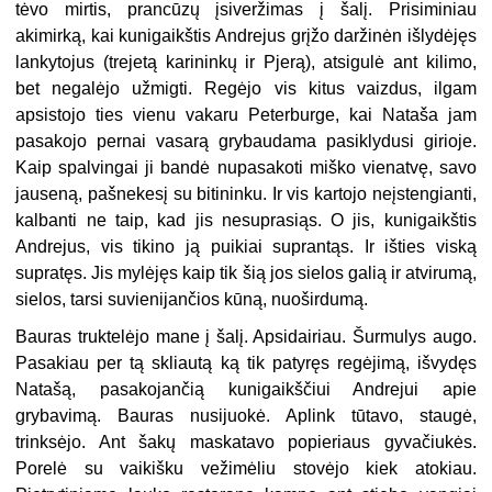
tėvo mirtis, prancūzų įsiveržimas į šalį. Prisiminiau
akimirką, kai kunigaikštis Andrejus grįžo daržinėn išlydėjęs
lankytojus (trejetą karininkų ir Pjerą), atsigulė ant kilimo,
bet negalėjo užmigti. Regėjo vis kitus vaizdus, ilgam
apsistojo ties vienu vakaru Peterburge, kai Nataša jam
pasakojo pernai vasarą grybaudama pasiklydusi girioje.
Kaip spalvingai ji bandė nupasakoti miško vienatvę, savo
jauseną, pašnekesį su bitininku. Ir vis kartojo neįstengianti,
kalbanti ne taip, kad jis nesuprasiąs. O jis, kunigaikštis
Andrejus, vis tikino ją puikiai suprantąs. Ir išties viską
supratęs. Jis mylėjęs kaip tik šią jos sielos galią ir atvirumą,
sielos, tarsi suvienijančios kūną, nuoširdumą.
Bauras truktelėjo mane į šalį. Apsidairiau. Šurmulys augo.
Pasakiau per tą skliautą ką tik patyręs regėjimą, išvydęs
Natašą, pasakojančią kunigaikščiui Andrejui apie
grybavimą. Bauras nusijuokė. Aplink tūtavo, staugė,
trinksėjo. Ant šakų maskatavo popieriaus gyvačiukės.
Porelė su vaikišku vežimėliu stovėjo kiek atokiau.