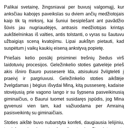
Palikai svetainę, žingsniavai per buvusį valgomąjį, kur
anksčiau kabojęs paveikslas su dviem ančių medžiotojais
kaip tik tą mirksnį, kai šuniui besiplėšant ant pavãdžio
šūvis jau nugriaudėjęs, antrasis medžiotojas krintąs
aukštielninkas iš valties, antis tolstanti, o vyras su šautuvu
užbaigiąs sceną kvatojimu. Lipai aukštyn pietauti, kad
suspėtum į vaikų kaukių eiseną ankstyvą popietę.
Priešais kelio posūkį prisiminei trešnių žiedus virš
laidotuvių procesijos. Geležinkelio stoties gatvelėje prieš
akis išniro Bauro pusseserė Ida, atsisukusi žvilgtelėti į
praeivį ir pargriuvusi. Geležinkelio stoties aikštėje
žvelgdamas į bėgius išvydai Miną, kitą pusseserę, kadaise
stovėjusią prie vagono lango ir su šypsena pasveikinusią
giminaičius, o Baurui tuomet susidaręs įspūdis, jog Mina
gyvenusi vien tam, kad važiuodama per Amrainą
pasisveikintų su giminaičiais.
Stoties aikštė buvo nubarstyta konfeti, daugiausia lelijiniu,