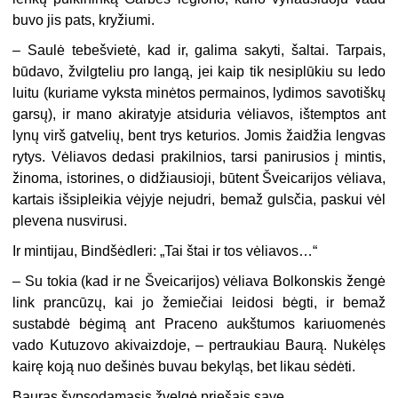
buvo jis pats, kryžiumi.
– Saulė tebešvietė, kad ir, galima sakyti, šaltai. Tarpais,
būdavo, žvilgteliu pro langą, jei kaip tik nesiplūkiu su ledo
luitu (kuriame vyksta minėtos permainos, lydimos savotiškų
garsų), ir mano akiratyje atsiduria vėliavos, ištemptos ant
lynų virš gatvelių, bent trys keturios. Jomis žaidžia lengvas
rytys. Vėliavos dedasi prakilnios, tarsi panirusios į mintis,
žinoma, istorines, o didžiausioji, būtent Šveicarijos vėliava,
kartais išsipleikia vėjyje nejudri, bemaž gulsčia, paskui vėl
plevena nusvirusi.
Ir mintijau, Bindšėdleri: „Tai štai ir tos vėliavos…“
– Su tokia (kad ir ne Šveicarijos) vėliava Bolkonskis žengė
link prancūzų, kai jo žemiečiai leidosi bėgti, ir bemaž
sustabdė bėgimą ant Praceno aukštumos kariuomenės
vado Kutuzovo akivaizdoje, – pertraukiau Baurą. Nukėlęs
kairę koją nuo dešinės buvau bekyląs, bet likau sėdėti.
Bauras šypsodamasis žvelgė priešais save.