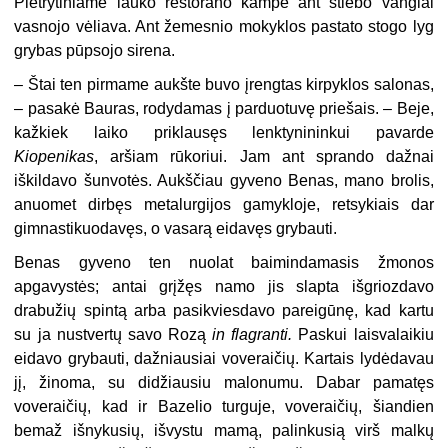
Pietrytiniame lauko restorano kampe ant stiebo vangiai
vasnojo vėliava. Ant žemesnio mokyklos pastato stogo lyg
grybas pūpsojo sirena.
– Štai ten pirmame aukšte buvo įrengtas kirpyklos salonas,
– pasakė Bauras, rodydamas į parduotuvę priešais. – Beje,
kažkiek laiko priklausęs lenktynininkui pavarde
Kiopenikas
, aršiam rūkoriui. Jam ant sprando dažnai
iškildavo šunvotės. Aukščiau gyveno Benas, mano brolis,
anuomet dirbęs metalurgijos gamykloje, retsykiais dar
gimnastikuodavęs, o vasarą eidavęs grybauti.
Benas gyveno ten nuolat baimindamasis žmonos
apgavystės; antai grįžęs namo jis slapta išgriozdavo
drabužių spintą arba pasikviesdavo pareigūnę, kad kartu
su ja nustvertų savo Rozą
in flagranti.
Paskui laisvalaikiu
eidavo grybauti, dažniausiai voveraičių. Kartais lydėdavau
jį, žinoma, su didžiausiu malonumu. Dabar pamatęs
voveraičių, kad ir Bazelio turguje, voveraičių, šiandien
bemaž išnykusių, išvystu mamą, palinkusią virš malkų