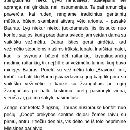
stengdamiesi nieku gyvu nenusileisti atlikėjams nei
apranga, nei ginklais, nei instrumentais. Ta pati amunicija
praverčia, kai rudenį rengiame tradicinius gentainių
mūšius, būtent skambant aitvarų vėjo arfoms, – pasakė
Bauras. Lyg niekur nieko, juokdamasis, jis išsisuko nuo
konfeti saujos, kurią praeidama sviedė jam veidan dama su
vaikišku vežimėliu. Dabar išties gerai girdėjai, kad
vežimėlio stebulėms ir ašims trūksta tepalo. Ir aiškiai matei,
kad jis svyruoja būtent dėl ratlankių, krypuliuojančių
medinių ratlankių, tik neįžiūrėjai vežimėlio turinio, kurį buvo
minėjęs Bauras. Porelė su vežimėliu tolo „Bravoro“ link,
turbūt kad atitiktų Bauro įsivaizdavimą, jog kaip tik pora su
vaikišku vežimėliu ir kaukė su žvanguliais ar rogių
žvangučiais po baltu kostiumu turėtų pasirodyti viena,
vieniša ar, galima sakyti, pasimetusi.
Žengei dar keletą žingsnių. Bauras nusibraukė konfeti nuo
pečių. „Coop“ prekybos centras dėjosi žemės laivu su
pirmu, antru ir trečiu deniais, vis dėlto nė iš tolo nepriminė
Misisipės garlaivio.