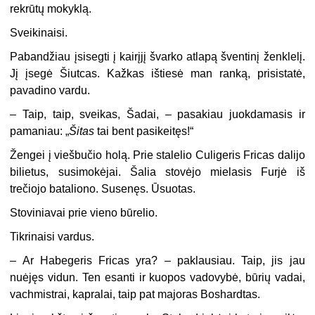
rekrūtų mokyklą.
Sveikinaisi.
Pabandžiau įsisegti į kairįjį švarko atlapą šventinį ženklelį.
Jį įsegė Šiutcas. Kažkas ištiesė man ranką, prisistatė,
pavadino vardu.
– Taip, taip, sveikas, Šadai, – pasakiau juokdamasis ir
pamaniau: „
Šitas
tai bent pasikeitęs!“
Žengei į viešbučio holą. Prie stalelio Culigeris Fricas dalijo
bilietus, susimokėjai. Šalia stovėjo mielasis Furjė iš
trečiojo bataliono. Susenęs. Ūsuotas.
Stoviniavai prie vieno būrelio.
Tikrinaisi vardus.
– Ar Habegeris Fricas yra? – paklausiau. Taip, jis jau
nuėjęs vidun. Ten esanti ir kuopos vadovybė, būrių vadai,
vachmistrai, kapralai, taip pat majoras Boshardtas.