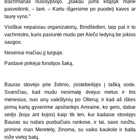
Bachmanas nusišypsojo. „Įsakau jums kitąsyk mane
pasveikinti, – tarė. – Kartu išgersime po puodelį kavos ar
taurę vyno.“
Visiškai nepaisiau organizatorių, Bindšėdleri, taip pat ir to
vachmistro, kuris pasiuntė mudu per Alečo ledyną be jokios
saugos.
Neseniai mačiau jį turguje.
Pardavė pirkėjai forsitijos šaką.
Bauras stovėjo prie židinio, įsistebeilijęs į tašką sode.
Svarsčiau, kad mudu nesimatę dvejus metus ir tris
mėnesius, nuo anų vaikštynių po Olteną; ir kad aš išties
pirmą kartą gyvenime apsilankęs Amraine, ko gero, dabar
sėdįs (koja ant kojos) kaip tik ten, kur kadaise stovėjęs
Bauras su rudais pusbačiais rankose, ir tai, savo ruožtu,
priminė man Meretėlę, žinoma, su vaiko kaukole ir balta
rože vietoj batų.