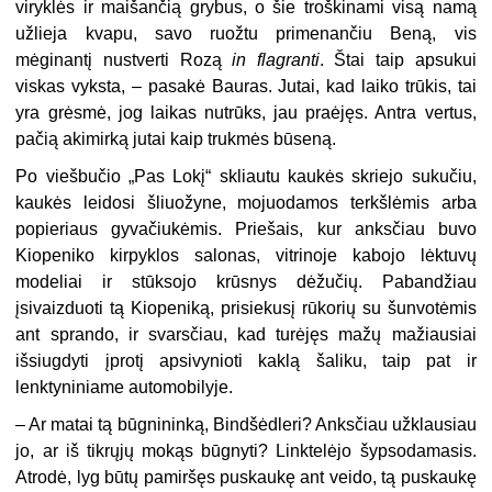
viryklės ir maišančią grybus, o šie troškinami visą namą
užlieja kvapu, savo ruožtu primenančiu Beną, vis
mėginantį nustverti Rozą
in
flagranti
. Štai taip apsukui
viskas vyksta, – pasakė Bauras. Jutai, kad laiko trūkis, tai
yra grėsmė, jog laikas nutrūks, jau praėjęs. Antra vertus,
pačią akimirką jutai kaip trukmės būseną.
Po viešbučio „Pas Lokį“ skliautu kaukės skriejo sukučiu,
kaukės leidosi šliuožyne, mojuodamos terkšlėmis arba
popieriaus gyvačiukėmis. Priešais, kur anksčiau buvo
Kiopeniko kirpyklos salonas, vitrinoje kabojo lėktuvų
modeliai ir stūksojo krūsnys dėžučių. Pabandžiau
įsivaizduoti tą Kiopeniką, prisiekusį rūkorių su šunvotėmis
ant sprando, ir svarsčiau, kad turėjęs mažų mažiausiai
išsiugdyti įprotį apsivynioti kaklą šaliku, taip pat ir
lenktyniniame automobilyje.
– Ar matai tą būgnininką, Bindšėdleri? Anksčiau užklausiau
jo, ar iš tikrųjų mokąs būgnyti? Linktelėjo šypsodamasis.
Atrodė, lyg būtų pamiršęs puskaukę ant veido, tą puskaukę