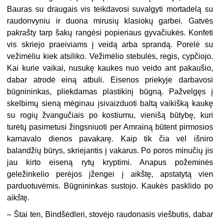
Bauras su draugais vis teikdavosi suvalgyti mortadelą su
raudonvyniu ir duona mirusių klasiokų garbei. Gatvės
pakrašty tarp šakų rangėsi popieriaus gyvačiukės. Konfeti
vis skriejo praeiviams į veidą arba sprandą. Porelė su
vežimėliu kiek atsiliko. Vežimėlio stebulės, regis, cypčiojo.
Kai kurie vaikai, nusukę kaukes nuo veido ant pakaušio,
dabar atrodė einą atbuli. Eisenos priekyje darbavosi
būgnininkas, pliekdamas plastikinį būgną. Pažvelgęs į
skelbimų sieną mėginau įsivaizduoti baltą vaikišką kaukę
su rogių žvangučiais po kostiumu, vienišą būtybę, kuri
turėtų pasimetusi žingsniuoti per Amrainą būtent pirmosios
karnavalo dienos pavakarę. Kaip tik čia vėl išniro
balandžių būrys, skriejantis į vakarus. Po poros minučių jis
jau kirto eiseną rytų kryptimi. Anapus požeminės
geležinkelio perėjos įžengei į aikštę, apstatytą vien
parduotuvėmis. Būgnininkas sustojo. Kaukės pasklido po
aikštę.
– Štai ten, Bindšėdleri, stovėjo raudonasis viešbutis, dabar