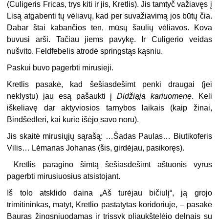
(Culigeris Fricas, trys kiti ir jis, Kretlis). Jis tamtyč važiavęs į
Lisą atgabenti tų vėliavų, kad per suvažiavimą jos būtų čia.
Dabar štai kabančios ten, mūsų šaulių vėliavos. Kova
buvusi arši. Tačiau jiems pavykę. Ir Culigerio veidas
nušvito. Feldfebelis atrodė springstąs kąsniu.
Paskui buvo pagerbti mirusieji.
Kretlis pasakė, kad šešiasdešimt penki draugai (jei
neklystu) jau esą pašaukti į
Didžiąją kariuomenę
. Keli
iškeliavę dar aktyviosios tarnybos laikais (kaip žinai,
Bindšėdleri, kai kurie išėjo savo noru).
Jis skaitė mirusiųjų sąrašą: …Šadas Paulas… Biutikoferis
Vilis… Lėmanas Johanas (šis, girdėjau, pasikoręs).
Kretlis paragino šimtą šešiasdešimt aštuonis vyrus
pagerbti mirusiuosius atsistojant.
Iš tolo atsklido daina „Aš turėjau bičiulį“, ją grojo
trimitininkas, matyt, Kretlio pastatytas koridoriuje, – pasakė
Bauras žingsniuodamas ir trissyk pliaukštelėjo delnais su