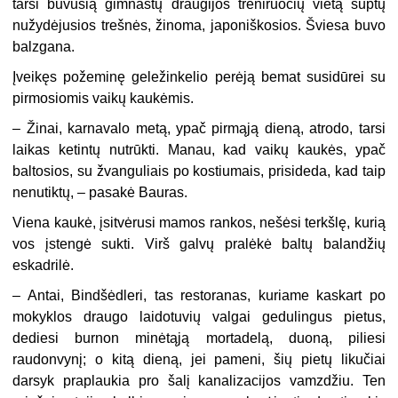
tarsi buvusią gimnastų draugijos treniruočių vietą suptų
nužydėjusios trešnės, žinoma, japoniškosios. Šviesa buvo
balzgana.
Įveikęs požeminę geležinkelio perėją bemat susidūrei su
pirmosiomis vaikų kaukėmis.
– Žinai, karnavalo metą, ypač pirmąją dieną, atrodo, tarsi
laikas ketintų nutrūkti. Manau, kad vaikų kaukės, ypač
baltosios, su žvanguliais po kostiumais, prisideda, kad taip
nenutiktų, – pasakė Bauras.
Viena kaukė, įsitvėrusi mamos rankos, nešėsi terkšlę, kurią
vos įstengė sukti. Virš galvų pralėkė baltų balandžių
eskadrilė.
– Antai, Bindšėdleri, tas restoranas, kuriame kaskart po
mokyklos draugo laidotuvių valgai gedulingus pietus,
dediesi burnon minėtąją mortadelą, duoną, piliesi
raudonvynį; o kitą dieną, jei pameni, šių pietų likučiai
darsyk praplaukia pro šalį kanalizacijos vamzdžiu. Ten