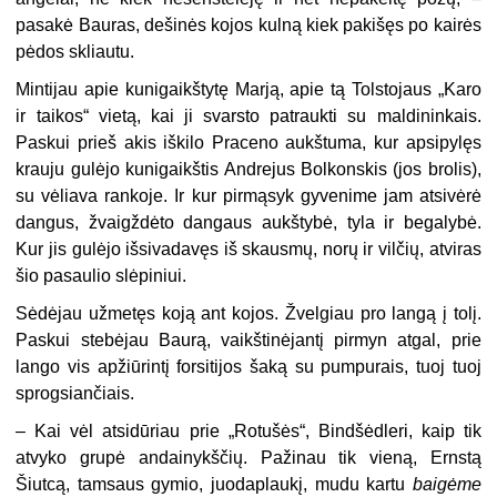
pasakė Bauras, dešinės kojos kulną kiek pakišęs po kairės
pėdos skliautu.
Mintijau apie kunigaikštytę Marją, apie tą Tolstojaus „Karo
ir taikos“ vietą, kai ji svarsto patraukti su maldininkais.
Paskui prieš akis iškilo Praceno aukštuma, kur apsipylęs
krauju gulėjo kunigaikštis Andrejus Bolkonskis (jos brolis),
su vėliava rankoje. Ir kur pirmąsyk gyvenime jam atsivėrė
dangus, žvaigždėto dangaus aukštybė, tyla ir begalybė.
Kur jis gulėjo išsivadavęs iš skausmų, norų ir vilčių, atviras
šio pasaulio slėpiniui.
Sėdėjau užmetęs koją ant kojos. Žvelgiau pro langą į tolį.
Paskui stebėjau Baurą, vaikštinėjantį pirmyn atgal, prie
lango vis apžiūrintį forsitijos šaką su pumpurais, tuoj tuoj
sprogsiančiais.
– Kai vėl atsidūriau prie „Rotušės“, Bindšėdleri, kaip tik
atvyko grupė andainykščių. Pažinau tik vieną, Ernstą
Šiutcą, tamsaus gymio, juodaplaukį, mudu kartu
baigėme