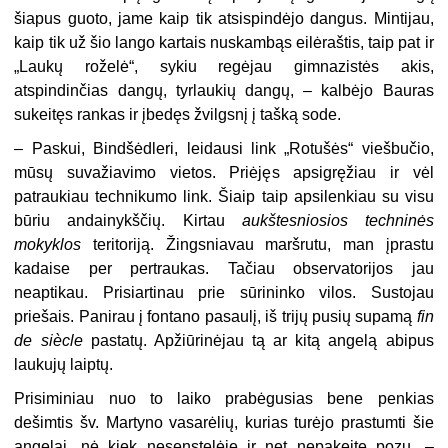
šiapus guoto, jame kaip tik atsispindėjo dangus. Mintijau,
kaip tik už šio lango kartais nuskambąs eilėraštis, taip pat ir
„Laukų roželė“, sykiu regėjau gimnazistės akis,
atspindinčias dangų, tyrlaukių dangų, – kalbėjo Bauras
sukeitęs rankas ir įbedęs žvilgsnį į tašką sode.
– Paskui, Bindšėdleri, leidausi link „Rotušės“ viešbučio,
mūsų suvažiavimo vietos. Priėjęs apsigręžiau ir vėl
patraukiau technikumo link. Šiaip taip apsilenkiau su visu
būriu andainykščių. Kirtau
aukštesniosios techninės
mokyklos
teritoriją. Žingsniavau maršrutu, man įprastu
kadaise per pertraukas. Tačiau observatorijos jau
neaptikau. Prisiartinau prie sūrininko vilos. Sustojau
priešais. Panirau į fontano pasaulį, iš trijų pusių supamą
fin
de siècle
pastatų. Apžiūrinėjau tą ar kitą angelą abipus
laukujų laiptų.
Prisiminiau nuo to laiko prabėgusias bene penkias
dešimtis šv. Martyno vasarėlių, kurias turėjo prastumti šie
angelai, nė kiek nesenstelėję ir net nepakeitę pozų, –