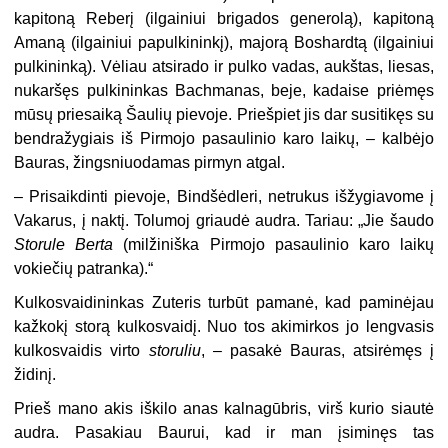
kapitoną Reberį (ilgainiui brigados generolą), kapitoną
Amaną (ilgainiui papulkininkį), majorą Boshardtą (ilgainiui
pulkininką). Vėliau atsirado ir pulko vadas, aukštas, liesas,
nukaršęs pulkininkas Bachmanas, beje, kadaise priėmęs
mūsų priesaiką Šaulių pievoje. Priešpiet jis dar susitikęs su
bendražygiais iš Pirmojo pasaulinio karo laikų, – kalbėjo
Bauras, žingsniuodamas pirmyn atgal.
– Prisaikdinti pievoje, Bindšėdleri, netrukus išžygiavome į
Vakarus, į naktį. Tolumoj griaudė audra. Tariau: „Jie šaudo
Storule Berta
(milžiniška Pirmojo pasaulinio karo laikų
vokiečių patranka).“
Kulkosvaidininkas Zuteris turbūt pamanė, kad paminėjau
kažkokį storą kulkosvaidį. Nuo tos akimirkos jo lengvasis
kulkosvaidis virto
storuliu
, – pasakė Bauras, atsirėmęs į
židinį.
Prieš mano akis iškilo anas kalnagūbris, virš kurio siautė
audra. Pasakiau Baurui, kad ir man įsiminęs tas