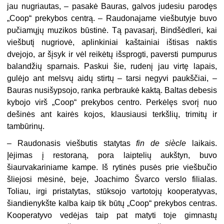
jau nugriautas, – pasakė Bauras, galvos judesiu parodęs
„Coop“ prekybos centrą. – Raudonajame viešbutyje buvo
pučiamųjų muzikos būstinė. Tą pavasarį, Bindšėdleri, kai
viešbutį nugriovė, aplinkiniai kaštainiai ištisas naktis
dvejojo, ar šįsyk ir vėl reikėtų išsprogti, paversti pumpurus
balandžių sparnais. Paskui šie, rudenį jau virtę lapais,
gulėjo ant melsvų aidų stirtų – tarsi negyvi paukščiai, –
Bauras nusišypsojo, ranka perbraukė kaktą. Baltas debesis
kybojo virš „Coop“ prekybos centro. Perkėlęs svorį nuo
dešinės ant kairės kojos, klausiausi terkšlių, trimitų ir
tambūrinų.
– Raudonasis viešbutis statytas
fin de siècle
laikais.
Įėjimas į restoraną, pora laiptelių aukštyn, buvo
šiaurvakariniame kampe. Iš rytinės pusės prie viešbučio
šliejosi mėsinė, beje, Joachimo Švarco verslo filialas.
Toliau, irgi pristatytas, stūksojo vartotojų kooperatyvas,
šiandienykšte kalba kaip tik būtų „Coop“ prekybos centras.
Kooperatyvo vedėjas taip pat matyti toje gimnastų