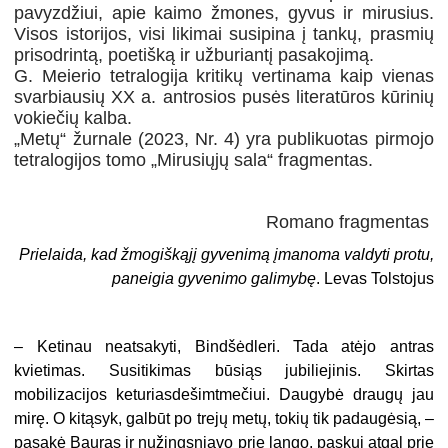
pavyzdžiui, apie kaimo žmones, gyvus ir mirusius.
Visos istorijos, visi likimai susipina į tankų, prasmių
prisodrintą, poetišką ir užburiantį pasakojimą.
G. Meierio tetralogija kritikų vertinama kaip vienas
svarbiausių XX a. antrosios pusės literatūros kūrinių
vokiečių kalba.
„Metų“ žurnale (2023, Nr. 4) yra publikuotas pirmojo
tetralogijos tomo „Mirusiųjų sala“ fragmentas.
Romano fragmentas
Prielaida, kad žmogiškąjį gyvenimą įmanoma valdyti protu,
paneigia gyvenimo galimybę
. Levas Tolstojus
– Ketinau neatsakyti, Bindšėdleri. Tada atėjo antras
kvietimas. Susitikimas būsiąs jubiliejinis. Skirtas
mobilizacijos keturiasdešimtmečiui. Daugybė draugų jau
mirę. O kitąsyk, galbūt po trejų metų, tokių tik padaugėsią, –
pasakė Bauras ir nužingsniavo prie lango, paskui atgal prie