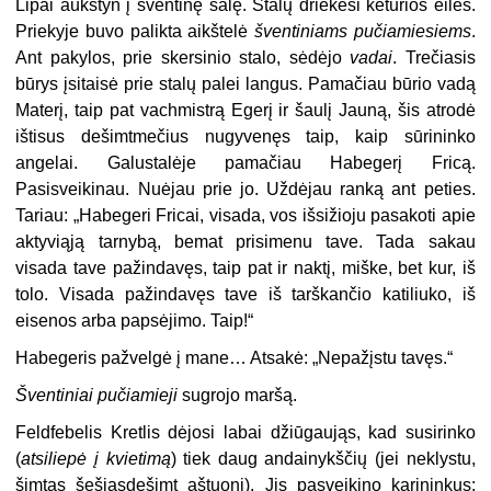
Lipai aukštyn į šventinę salę. Stalų driekėsi keturios eilės.
Priekyje buvo palikta aikštelė
šventiniams pučiamiesiems
.
Ant pakylos, prie skersinio stalo, sėdėjo
vadai
. Trečiasis
būrys įsitaisė prie stalų palei langus. Pamačiau būrio vadą
Materį, taip pat vachmistrą Egerį ir šaulį Jauną, šis atrodė
ištisus dešimtmečius nugyvenęs taip, kaip sūrininko
angelai. Galustalėje pamačiau Habegerį Fricą.
Pasisveikinau. Nuėjau prie jo. Uždėjau ranką ant peties.
Tariau: „Habegeri Fricai, visada, vos išsižioju pasakoti apie
aktyviąją tarnybą, bemat prisimenu tave. Tada sakau
visada tave pažindavęs, taip pat ir naktį, miške, bet kur, iš
tolo. Visada pažindavęs tave iš tarškančio katiliuko, iš
eisenos arba papsėjimo. Taip!“
Habegeris pažvelgė į mane… Atsakė: „Nepažįstu tavęs.“
Šventiniai pučiamieji
sugrojo maršą.
Feldfebelis Kretlis dėjosi labai džiūgaująs, kad susirinko
(
atsiliepė į kvietimą
) tiek daug andainykščių (jei neklystu,
šimtas šešiasdešimt aštuoni). Jis pasveikino karininkus: