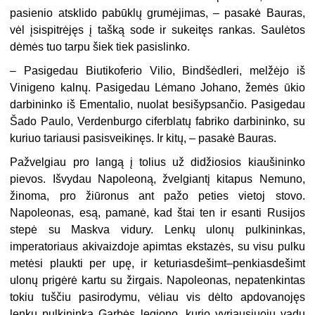
pasienio atsklido pabūklų grumėjimas, – pasakė Bauras,
vėl įsispitrėjęs į tašką sode ir sukeitęs rankas. Saulėtos
dėmės tuo tarpu šiek tiek pasislinko.
– Pasigedau Biutikoferio Vilio, Bindšėdleri, melžėjo iš
Vinigeno kalnų. Pasigedau Lėmano Johano, žemės ūkio
darbininko iš Ementalio, nuolat besišypsančio. Pasigedau
Šado Paulo, Verdenburgo ciferblatų fabriko darbininko, su
kuriuo tariausi pasisveikinęs. Ir kitų, – pasakė Bauras.
Pažvelgiau pro langą į tolius už didžiosios kiaušininko
pievos. Išvydau Napoleoną, žvelgiantį kitapus Nemuno,
žinoma, pro žiūronus ant pažo peties vietoj stovo.
Napoleonas, esą, pamanė, kad štai ten ir esanti Rusijos
stepė su Maskva vidury. Lenkų ulonų pulkininkas,
imperatoriaus akivaizdoje apimtas ekstazės, su visu pulku
metėsi plaukti per upę, ir keturiasdešimt–penkiasdešimt
ulonų prigėrė kartu su žirgais. Napoleonas, nepatenkintas
tokiu tuščiu pasirodymu, vėliau vis dėlto apdovanojęs
lenkų pulkininką Garbės legiono, kurio vyriausiuoju vadu