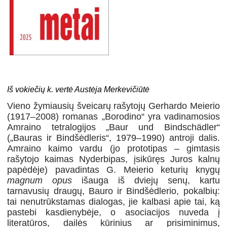
Iš vokiečių k. vertė Austėja Merkevičiūtė
Vieno žymiausių šveicarų rašytojų Gerhardo Meierio
(1917–2008) romanas „Borodino“ yra vadinamosios
Amraino tetralogijos „Baur und Bindschädler“
(„Bauras ir Bindšėdleris“, 1979–1990) antroji dalis.
Amraino kaimo vardu (jo prototipas – gimtasis
rašytojo kaimas Nyderbipas, įsikūręs Juros kalnų
papėdėje) pavadintas G. Meierio keturių knygų
magnum opus
išauga iš dviejų senų, kartu
tarnavusių draugų, Bauro ir Bindšėdlerio, pokalbių:
tai nenutrūkstamas dialogas, jie kalbasi apie tai, ką
pastebi kasdienybėje, o asociacijos nuveda į
literatūros, dailės kūrinius ar prisiminimus,