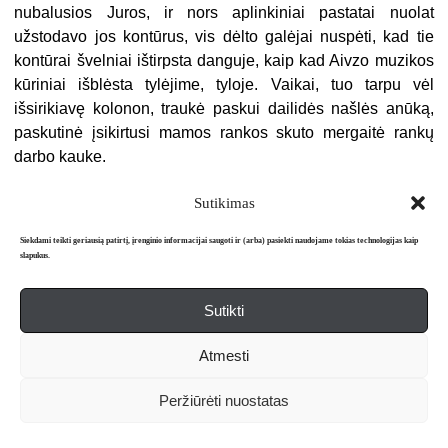
nubalusios Juros, ir nors aplinkiniai pastatai nuolat
užstodavo jos kontūrus, vis dėlto galėjai nuspėti, kad tie
kontūrai švelniai ištirpsta danguje, kaip kad Aivzo muzikos
kūriniai išblėsta tylėjime, tyloje. Vaikai, tuo tarpu vėl
išsirikiavę kolonon, traukė paskui dailidės našlės anūką,
paskutinė įsikirtusi mamos rankos skuto mergaitė rankų
darbo kauke.
– Ir čia, Bindšėdleri, galėjai šį tą nugvelbti, vėlgi per
Sutikimas
tinklainę, – pasakė Bauras, rodydamas baldų parduotuvę
priešais mokyklos pastatą, ji anksčiau buvusi
Siekdami teikti geriausią patirtį, įrenginio informacijai saugoti ir (arba) pasiekti naudojame tokias technologijas kaip
slapukus.
imperatoriškojo geltonio ir neišdildomai įsirėžusi jam
atmintin. Apsčiausia tokio gvelbimo buvę pirmaisiais ir
Sutikti
antraisiais mokymosi metais. Klasės mokytoja avėjusi
rudus pusbačius, kartą atnešusi mokyklon bananų ir
Atmesti
cukruotų svogūnų iš Berno. Rudieji pusbačiai buvę
dekoruoti tiesiog indėniškomis kilpomis. Paskui ši mokytoja
Peržiūrėti nuostatas
išsikrausčiusi į Berną. Vėliau mirusi nuo arteriosklerozės,
taip ir netekę daugiau susitikti.