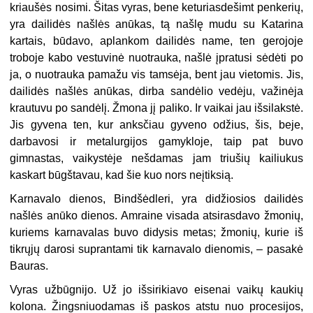
kriaušės nosimi. Šitas vyras, bene keturiasdešimt penkerių,
yra dailidės našlės anūkas, tą našlę mudu su Katarina
kartais, būdavo, aplankom dailidės name, ten gerojoje
troboje kabo vestuvinė nuotrauka, našlė įpratusi sėdėti po
ja, o nuotrauka pamažu vis tamsėja, bent jau vietomis. Jis,
dailidės našlės anūkas, dirba sandėlio vedėju, važinėja
krautuvu po sandėlį. Žmona jį paliko. Ir vaikai jau išsilakstė.
Jis gyvena ten, kur anksčiau gyveno odžius, šis, beje,
darbavosi ir metalurgijos gamykloje, taip pat buvo
gimnastas, vaikystėje nešdamas jam triušių kailiukus
kaskart būgštavau, kad šie kuo nors neįtiksią.
Karnavalo dienos, Bindšėdleri, yra didžiosios dailidės
našlės anūko dienos. Amraine visada atsirasdavo žmonių,
kuriems karnavalas buvo didysis metas; žmonių, kurie iš
tikrųjų darosi suprantami tik karnavalo dienomis, – pasakė
Bauras.
Vyras užbūgnijo. Už jo išsirikiavo eisenai vaikų kaukių
kolona. Žingsniuodamas iš paskos atstu nuo procesijos,