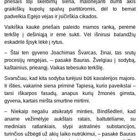
priešais toji skelbimų siena, malonėjanti dumti akis
graikiškų kupolų spalvų partitūromis, dėl to bemat
padvelkia Egėjo vėjas ir įsičirškia cikados.
Vaikiška kaukė priešais paleido mamos ranką, perėmė
terkšlę į dešiniąją ir ėmė sukti. Vėl išnirusi balandžių
eskadrilė šįsyk lėkė į rytus.
– Štai ten gyveno Joachimas Švarcas, žinai, tas srutų
procesijų rengėjas, – pasakė Bauras. Žvelgiau į sodybą,
kaštainius, prieangį. Vaikas tebesuko terkšlę.
Svarsčiau, kad kita sodyba turėjusi būti kavalerijos majoro.
Ir išties, vakarinė siena priminė Tapiesą, kurio paveikslai –
tarsi iškarpos fasadų, anapus kurių žmonės gimsta,
gyvena, kartais miršta smurtine mirtimi.
– Niekaip negaliu atsikratyti minties, Bindšėdleri, kad
aname vežimėlyje aukštais ratais, baltutėliame, su
mediniais ratlankiais, slypi astralinės substancijos,
turinčios užbėgti už akių laiko nutrūkimui, – pasakė Bauras