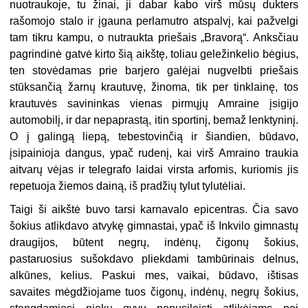
nuotraukoje, tu žinai, ji dabar kabo virš mūsų dukters
rašomojo stalo ir įgauna perlamutro atspalvį, kai pažvelgi
tam tikru kampu, o nutraukta priešais „Bravorą“. Anksčiau
pagrindinė gatvė kirto šią aikštę, toliau geležinkelio bėgius,
ten stovėdamas prie barjero galėjai nugvelbti priešais
stūksančią žarnų krautuvę, žinoma, tik per tinklainę, tos
krautuvės savininkas vienas pirmųjų Amraine įsigijo
automobilį, ir dar nepaprastą, itin sportinį, bemaž lenktyninį.
O į galingą liepą, tebestovinčią ir šiandien, būdavo,
įsipainioja dangus, ypač rudenį, kai virš Amraino traukia
aitvarų vėjas ir telegrafo laidai virsta arfomis, kuriomis jis
repetuoja žiemos dainą, iš pradžių tylut tylutėliai.
Taigi ši aikštė buvo tarsi karnavalo epicentras. Čia savo
šokius atlikdavo atvykę gimnastai, ypač iš Inkvilo gimnastų
draugijos, būtent negrų, indėnų, čigonų šokius,
pastaruosius sušokdavo pliekdami tambūrinais delnus,
alkūnes, kelius. Paskui mes, vaikai, būdavo, ištisas
savaites mėgdžiojame tuos čigonų, indėnų, negrų šokius,