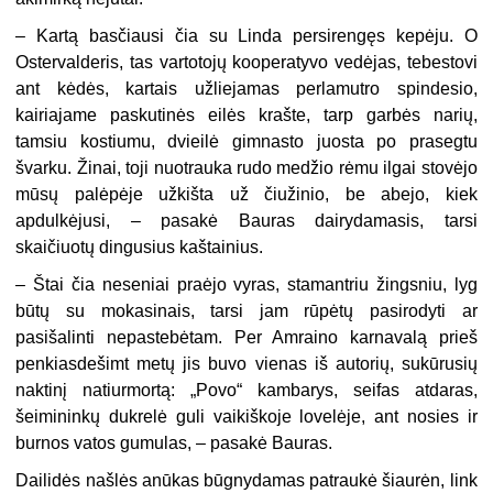
– Kartą basčiausi čia su Linda persirengęs kepėju. O
Ostervalderis, tas vartotojų kooperatyvo vedėjas, tebestovi
ant kėdės, kartais užliejamas perlamutro spindesio,
kairiajame paskutinės eilės krašte, tarp garbės narių,
tamsiu kostiumu, dvieilė gimnasto juosta po prasegtu
švarku. Žinai, toji nuotrauka rudo medžio rėmu ilgai stovėjo
mūsų palėpėje užkišta už čiužinio, be abejo, kiek
apdulkėjusi, – pasakė Bauras dairydamasis, tarsi
skaičiuotų dingusius kaštainius.
– Štai čia neseniai praėjo vyras, stamantriu žingsniu, lyg
būtų su mokasinais, tarsi jam rūpėtų pasirodyti ar
pasišalinti nepastebėtam. Per Amraino karnavalą prieš
penkiasdešimt metų jis buvo vienas iš autorių, sukūrusių
naktinį natiurmortą: „Povo“ kambarys, seifas atdaras,
šeimininkų dukrelė guli vaikiškoje lovelėje, ant nosies ir
burnos vatos gumulas, – pasakė Bauras.
Dailidės našlės anūkas būgnydamas patraukė šiaurėn, link