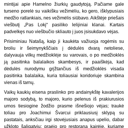
mintijai apie Hamelno žiurkių gaudytoją. Pačiame gale
turseno porelė su vaikišku vežimėliu, ko gero, išklypusiais
medžio ratlankiais, nes vežimėlis siūbavo. Aikštėje priešais
viešbutį „Pas Lokį“ pasiliko lelijiniai klanai. Kartais
padvelkęs nuo viešbučio skliauto į juos įsisukdavo vėjas.
Prisiminiau Natašą, kaip ji kaukėta važiuoja rogėmis su
broliu ir šeimynykščiais į dėdulės dvarą netoliese,
dalyvauja vilkų medžioklėje su varovais, o po medžioklės
ją pasitinka balalaikos skambesys, ir paaiškėja, kad
dėdulės nurodymu grįžtančius iš medžioklės visada
pasitinka balalaika, kuria toliausiai koridoriuje skambina
vienas iš tarnų.
Vaikų kaukių eisena praslinko pro andainykštę kavalerijos
majoro sodybą, to majoro, kurio pelenus iš prakiurusios
urnos tiesiogine žodžio prasme išnešiojo vėjas; traukė
toliau pro Joachimui Švarcui priklausiusį sklypą su
pastatais, anksčiau irgi stovėjusiais anapus upelio, dabar
užkloto šaligatviu; praėjo pro restoraną kairėje, kuriame