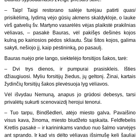
– Taip! Taigi restorano salėje turėjau patirti
quasi
prisikėlimą, lydimą vėjo gūsių akmens skaldykloje, o lauke
virš gatvelių šv. Martyno vasarėlės vėjas plaikstė prakilnias
vėliavas, – pasakė Bauras, vėl pakišęs dešinės kojos
kulną po kairiosios pėdos skliautu. Štai šitos kojos, galima
sakyti, nešiojo jį, kaip pėstininką, po pasaulį.
Bauras nuėjo prie lango, siektelėjo forsitijos šakos, tarė:
– Dvi trys dienos, ir pumpurai prasiskleis. Išties
džiaugiuosi. Myliu forsitijų žiedus, jų geltonį. Žinai, kartais
žydinčių forsitijų šakos plevėsuoja lyg vėliavos.
Vėl išvydau Nemuną, anapus jo grūdosi debesys, tarsi
privalėtų sukurti scenovaizdį herojui tenorui.
– Tuo tarpu, Bindšėdleri, atėjo miesto galva. Pavaišino
visus kava, žinoma, miesto biudžeto sąskaita. Feldfebelis
Kretlis pasakė – ir karininkams vanduo nuo šalmo varvėjęs
ant sprando. Ir kad vis dėlto vėliavas išsimušę keli šauliai