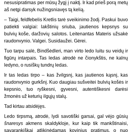
nesusipratimas per mūsų žygį į naktį. Ir kad prieš porą metų
aš netgi darsyk nužingsniavęs tą kelią.
– Taigi, feldfebelis Kretlis tarė sveikinimo žodį. Paskui buvo
patiekti valgiai: lakštinių sriuba, jautienos kepsnys su
bulvių koše, daržovių salotos. Leitenantas Materis užsakė
raudonvynio. Valgei. Susidaužei. Gėrei.
Tuo tarpu salė, Bindšėdleri, man virto ledo luitu su veidų ir
figūrų intarpais. Tas ledas atrodė ne čionykštis, ne kalnų
ledyno, o rusiškų tundrų ledas.
Ir tas ledas tirpo – kas žvilgsnį, kas jautienos kąsnį, kas
raudonvynio gurkšnį. Kuo daugiau sušveitei bulvių košės ir
kepsnio, tuo ryškesni, gyvesni, autentiškesni darėsi
žmonės už keturių ilgųjų stalų.
Tad kirtau atsidėjęs.
Ledo tirpsmą, atrodė, lydi savotiški garsai, gal vėjo gūsių
šnaresys
akmens skaldykloje, kur kaip tik mankštinaisi,
savarankiškai atlikinėdamas kovinius pratimus, o nuo