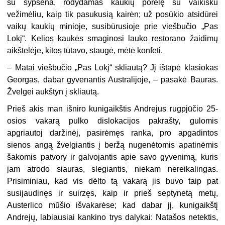
su šypsena, rodydamas kaukių porelę su vaikišku
vežimėliu, kaip tik pasukusią kairėn; už posūkio atsidūrei
vaikų kaukių minioje, susibūrusioje prie viešbučio „Pas
Lokį“. Kelios kaukės smaginosi lauko restorano žaidimų
aikštelėje, kitos tūtavo, staugė, mėtė konfeti.
– Matai viešbučio „Pas Lokį“ skliautą? Jį ištapė klasiokas
Georgas, dabar gyvenantis Australijoje, – pasakė Bauras.
Žvelgei aukštyn į skliautą.
Prieš akis man išniro kunigaikštis Andrejus rugpjūčio 25-
osios vakarą pulko dislokacijos pakrašty, gulomis
apgriautoj daržinėj, pasirėmęs ranka, pro apgadintos
sienos angą žvelgiantis į beržą nugenėtomis apatinėmis
šakomis patvory ir galvojantis apie savo gyvenimą, kuris
jam atrodo siauras, slegiantis, niekam nereikalingas.
Prisiminiau, kad vis dėlto tą vakarą jis buvo taip pat
susijaudinęs ir suirzęs, kaip ir prieš septynetą metų,
Austerlico mūšio išvakarėse; kad dabar jį, kunigaikštį
Andrejų, labiausiai kankino trys dalykai: Natašos netektis,