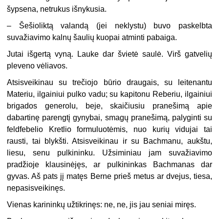
šypsena, netrukus išnykusia.
– Šešioliktą valandą (jei neklystu) buvo paskelbta
suvažiavimo kalnų šaulių kuopai atminti pabaiga.
Jutai išgertą vyną. Lauke dar švietė saulė. Virš gatvelių
pleveno vėliavos.
Atsisveikinau su trečiojo būrio draugais, su leitenantu
Materiu, ilgainiui pulko vadu; su kapitonu Reberiu, ilgainiui
brigados generolu, beje, skaičiusiu pranešimą apie
dabartinę parengtį gynybai, smagų pranešimą, palyginti su
feldfebelio Kretlio formuluotėmis, nuo kurių vidujai tai
rausti, tai blykšti. Atsisveikinau ir su Bachmanu, aukštu,
liesu, senu pulkininku. Užsiminiau jam suvažiavimo
pradžioje klausinėjęs, ar pulkininkas Bachmanas dar
gyvas. Aš pats jį matęs Berne prieš metus ar dvejus, tiesa,
nepasisveikinęs.
Vienas karininkų užtikrinęs: ne, ne, jis jau seniai miręs.