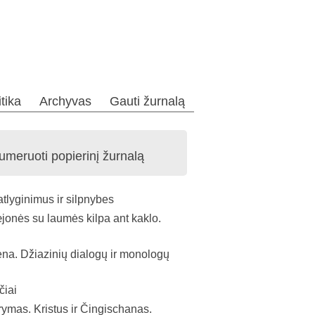
itika
Archyvas
Gauti žurnalą
numeruoti popierinį žurnalą
tlyginimus ir silpnybes
jonės su laumės kilpa ant kaklo.
ena. Džiazinių dialogų ir monologų
čiai
rymas. Kristus ir Čingischanas.