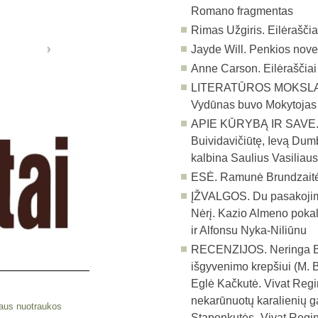
Romano fragmentas
Rimas Užgiris. Eilėraščia
Jayde Will. Penkios nove
Anne Carson. Eilėraščiai
LITERATŪROS MOKSLAS
Vydūnas buvo Mokytojas
APIE KŪRYBĄ IR SAVE
Buividavičiūtę, Ievą Dum
kalbina Saulius Vasiliau
ESĖ.
Ramunė Brundzaitė.
ĮŽVALGOS.
Du pasakojim
Nėrį. Kazio Almeno pokalb
ir Alfonsu Nyka-Niliūnu
RECENZIJOS.
Neringa B
išgyvenimo krepšiui (M. 
Eglė Kačkutė. Vivat Regi
nekarūnuotų karalienių ga
aus nuotraukos
Staponkutės „Vivat Regin