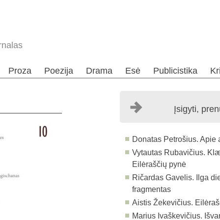
rnalas
Proza
Poezija
Drama
Esė
Publicistika
Kr
Įsigyti, pre
Donatas Petrošius. Apie a
Vytautas Rubavičius. Klæ
Eilėraščių pynė
Ričardas Gavelis. Ilga di
fragmentas
Aistis Žekevičius. Eilėraš
Marius Ivaškevičius. Išva