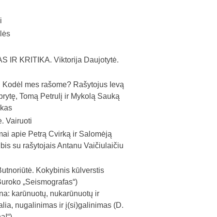
i
lės
 IR KRITIKA.
Viktorija Daujotytė.
.
Kodėl mes rašome? Rašytojus Ievą
brytę, Tomą Petrulį ir Mykolą Sauką
skas
 Vairuoti
ai apie Petrą Cvirką ir Salomėją
is su rašytojais Antanu Vaičiulaičiu
utnoriūtė. Kokybinis kūlverstis
Buroko „Seismografas“)
na: karūnuotų, nukarūnuotų ir
lia, nugalinimas ir į(si)galinimas (D.
a!“)