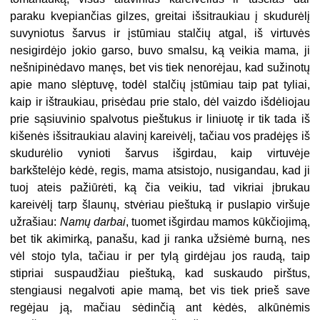
paraku kvepiančias gilzes, greitai išsitraukiau į skudurėlį
suvyniotus šarvus ir įstūmiau stalčių atgal, iš virtuvės
nesigirdėjo jokio garso, buvo smalsu, ką veikia mama, ji
nešnipinėdavo manęs, bet vis tiek nenorėjau, kad sužinotų
apie mano slėptuvę, todėl stalčių įstūmiau taip pat tyliai,
kaip ir ištraukiau, prisėdau prie stalo, dėl vaizdo išdėliojau
prie sąsiuvinio spalvotus pieštukus ir liniuotę ir tik tada iš
kišenės išsitraukiau alavinį kareivėlį, tačiau vos pradėjęs iš
skudurėlio vynioti šarvus išgirdau, kaip virtuvėje
barkštelėjo kėdė, regis, mama atsistojo, nusigandau, kad ji
tuoj ateis pažiūrėti, ką čia veikiu, tad vikriai įbrukau
kareivėlį tarp šlaunų, stvėriau pieštuką ir puslapio viršuje
užrašiau:
Namų darbai
, tuomet išgirdau mamos kūkčiojimą,
bet tik akimirką, panašu, kad ji ranka užsiėmė burną, nes
vėl stojo tyla, tačiau ir per tylą girdėjau jos raudą, taip
stipriai suspaudžiau pieštuką, kad suskaudo pirštus,
stengiausi negalvoti apie mamą, bet vis tiek prieš save
regėjau ją, mačiau sėdinčią ant kėdės, alkūnėmis