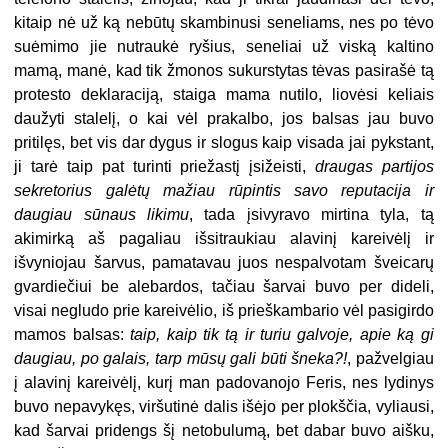
kitaip nė už ką nebūtų skambinusi seneliams, nes po tėvo
suėmimo jie nutraukė ryšius, seneliai už viską kaltino
mamą, manė, kad tik žmonos sukurstytas tėvas pasirašė tą
protesto deklaraciją, staiga mama nutilo, liovėsi keliais
daužyti stalelį, o kai vėl prakalbo, jos balsas jau buvo
pritilęs, bet vis dar dygus ir slogus kaip visada jai pykstant,
ji tarė taip pat turinti priežastį įsižeisti,
draugas partijos
sekretorius galėtų mažiau rūpintis savo reputacija ir
daugiau sūnaus likimu
, tada įsivyravo mirtina tyla, tą
akimirką aš pagaliau išsitraukiau alavinį kareivėlį ir
išvyniojau šarvus, pamatavau juos nespalvotam šveicarų
gvardiečiui be alebardos, tačiau šarvai buvo per dideli,
visai negludo prie kareivėlio, iš prieškambario vėl pasigirdo
mamos balsas:
taip, kaip tik tą ir turiu galvoje, apie ką gi
daugiau, po galais, tarp mūsų gali būti šneka?!
, pažvelgiau
į alavinį kareivėlį, kurį man padovanojo Feris, nes lydinys
buvo nepavykęs, viršutinė dalis išėjo per plokščia, vyliausi,
kad šarvai pridengs šį netobulumą, bet dabar buvo aišku,