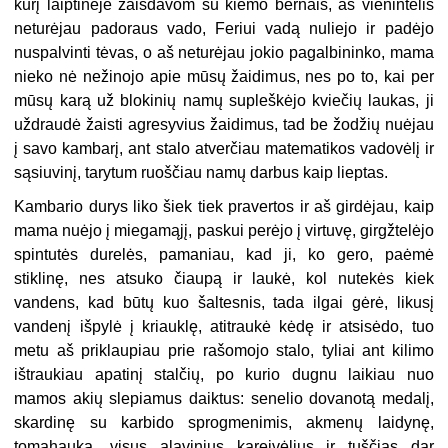
kurį laiptinėje žaisdavom su kiemo bernais, aš vienintelis
neturėjau padoraus vado, Feriui vadą nuliejo ir padėjo
nuspalvinti tėvas, o aš neturėjau jokio pagalbininko, mama
nieko nė nežinojo apie mūsų žaidimus, nes po to, kai per
mūsų karą už blokinių namų supleškėjo kviečių laukas, ji
uždraudė žaisti agresyvius žaidimus, tad be žodžių nuėjau
į savo kambarį, ant stalo atverčiau matematikos vadovėlį ir
sąsiuvinį, tarytum ruoščiau namų darbus kaip lieptas.
Kambario durys liko šiek tiek pravertos ir aš girdėjau, kaip
mama nuėjo į miegamąjį, paskui perėjo į virtuvę, girgžtelėjo
spintutės durelės, pamaniau, kad ji, ko gero, paėmė
stiklinę, nes atsuko čiaupą ir laukė, kol nutekės kiek
vandens, kad būtų kuo šaltesnis, tada ilgai gėrė, likusį
vandenį išpylė į kriauklę, atitraukė kėdę ir atsisėdo, tuo
metu aš priklaupiau prie rašomojo stalo, tyliai ant kilimo
ištraukiau apatinį stalčių, po kurio dugnu laikiau nuo
mamos akių slepiamus daiktus: senelio dovanotą medalį,
skardinę su karbido sprogmenimis, akmenų laidynę,
tomahauką, visus alavinius kareivėlius ir tuščias dar