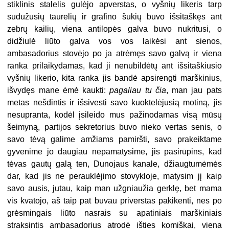
stiklinis stalelis gulėjo apverstas, o vyšnių likeris tarp
sudužusių taurelių ir grafino šukių buvo išsitaškęs ant
zebrų kailių, viena antilopės galva buvo nukritusi, o
didžiulė liūto galva vos vos laikėsi ant sienos,
ambasadorius stovėjo po ja atrėmęs savo galvą ir viena
ranka prilaikydamas, kad ji nenubildėtų ant išsitaškiusio
vyšnių likerio, kita ranka jis bandė apsirengti marškinius,
išvydęs mane ėmė kaukti:
pagaliau tu čia
, man jau pats
metas nešdintis ir išsivesti savo kuoktelėjusią motiną, jis
nesupranta, kodėl įsileido mus pažinodamas visą mūsų
šeimyną, partijos sekretorius buvo nieko vertas senis, o
savo tėvą galime amžiams pamiršti, savo prakeiktame
gyvenime jo daugiau nepamatysime, jis pasirūpins, kad
tėvas gautų galą ten, Dunojaus kanale, džiaugtumėmės
dar, kad jis ne perauklėjimo stovykloje, matysim jį kaip
savo ausis, jutau, kaip man užgniaužia gerklę, bet mama
vis kvatojo, aš taip pat buvau priverstas pakikenti, nes po
grėsmingais liūto nasrais su apatiniais marškiniais
straksintis ambasadorius atrodė išties komiškai, viena