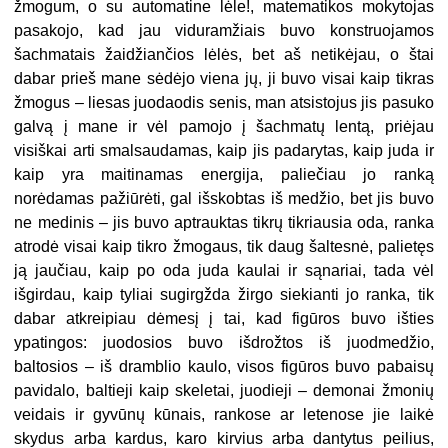
žmogum, o su automatine lėle!, matematikos mokytojas
pasakojo, kad jau viduramžiais buvo konstruojamos
šachmatais žaidžiančios lėlės, bet aš netikėjau, o štai
dabar prieš mane sėdėjo viena jų, ji buvo visai kaip tikras
žmogus – liesas juodaodis senis, man atsistojus jis pasuko
galvą į mane ir vėl pamojo į šachmatų lentą, priėjau
visiškai arti smalsaudamas, kaip jis padarytas, kaip juda ir
kaip yra maitinamas energija, paliečiau jo ranką
norėdamas pažiūrėti, gal išskobtas iš medžio, bet jis buvo
ne medinis – jis buvo aptrauktas tikrų tikriausia oda, ranka
atrodė visai kaip tikro žmogaus, tik daug šaltesnė, palietęs
ją jaučiau, kaip po oda juda kaulai ir sąnariai, tada vėl
išgirdau, kaip tyliai sugirgžda žirgo siekianti jo ranka, tik
dabar atkreipiau dėmesį į tai, kad figūros buvo išties
ypatingos: juodosios buvo išdrožtos iš juodmedžio,
baltosios – iš dramblio kaulo, visos figūros buvo pabaisų
pavidalo, baltieji kaip skeletai, juodieji – demonai žmonių
veidais ir gyvūnų kūnais, rankose ar letenose jie laikė
skydus arba kardus, karo kirvius arba dantytus peilius,