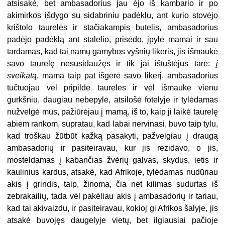
atsisakė, bet ambasadorius jau ėjo iš kambario ir po
akimirkos išdygo su sidabriniu padėklu, ant kurio stovėjo
krištolo taurelės ir stačiakampis butelis, ambasadorius
padėjo padėklą ant stalelio, prisėdo, įpylė mamai ir sau
tardamas, kad tai namų gamybos vyšnių likeris, jis išmaukė
savo taurelę nesusidaužęs ir tik jai ištuštėjus tarė:
į
sveikatą
, mama taip pat išgėrė savo likerį, ambasadorius
tučtuojau vėl pripildė taureles ir vėl išmaukė vienu
gurkšniu, daugiau nebepylė, atsilošė fotelyje ir tylėdamas
nužvelgė mus, pažiūrėjau į mamą, iš to, kaip ji laikė taurelę
abiem rankom, supratau, kad labai nervinasi, buvo taip tylu,
kad troškau žūtbūt kažką pasakyti, pažvelgiau į draugą
ambasadorių ir pasiteiravau, kur jis rezidavo, o jis,
mosteldamas į kabančias žvėrių galvas, skydus, ietis ir
kaulinius kardus, atsakė, kad Afrikoje, tylėdamas nudūriau
akis į grindis, taip, žinoma, čia net kilimas sudurtas iš
zebrakailių, tada vėl pakėliau akis į ambasadorių ir tariau,
kad tai akivaizdu, ir pasiteiravau, kokioj gi Afrikos šalyje, jis
atsakė buvojęs daugelyje vietų, bet ilgiausiai pačioje