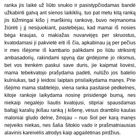
ranka jis laikė už liūto snukio ir pasistypčiodamas bandė
užkabinti galvą ant sienos laikiklių, tuo pat metu kitą ranką
jis tūžmingai kišo į marškinių rankovę, buvo neįmanoma
žiūrėti į jį nesijuokiant, pastebėjau, kad mamai iš nosies
bėga kraujas, o makiažas nuvarvėjęs per skruostus,
kvatodamasi ji pakvietė eiti iš čia, apkabinau ją per pečius
ir mes išėjome iš kambario palikdami po liūtu striksintį
ambasadorių, rakindami spyną dar girdėjome jo riksmus,
bet vos trenkėm paskui save duris, jie kaipmat liovėsi,
mama tebekvatojo prašydama padėti, nulūžo jos batelio
kulniukas, tad ji leidosi laiptais prisilaikydama manęs. Prie
išėjimo mama stabtelėjo, viena ranka pasitaisė pėdkelnes,
kitoje rankoje laikydama nosinę prisidengė burną, nes
niekaip negalėjo liautis kvatojusi, stipriai spausdamas
baltąjį karalių įkišau ranką į kišenę, vėsus dramblio kaulas
maloniai gludo delne, žinojau – nuo šiol per karą manęs
neįveiks niekas, nes šalia šitokio vado ir prašmatniausias
alavinis kareivėlis atrodys kaip apgailėtinas pirdžius.