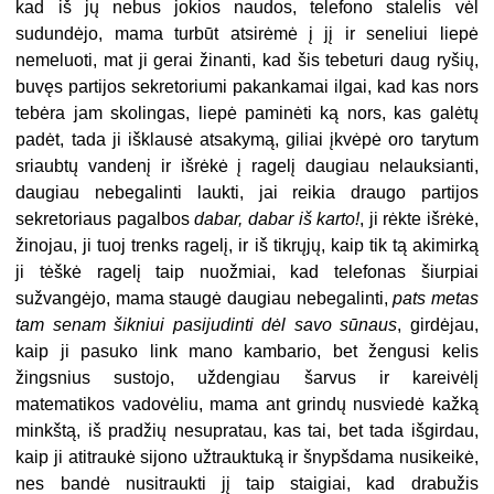
kad iš jų nebus jokios naudos, telefono stalelis vėl
sudundėjo, mama turbūt atsirėmė į jį ir seneliui liepė
nemeluoti, mat ji gerai žinanti, kad šis tebeturi daug ryšių,
buvęs partijos sekretoriumi pakankamai ilgai, kad kas nors
tebėra jam skolingas, liepė paminėti ką nors, kas galėtų
padėt, tada ji išklausė atsakymą, giliai įkvėpė oro tarytum
sriaubtų vandenį ir išrėkė į ragelį daugiau nelauksianti,
daugiau nebegalinti laukti, jai reikia draugo partijos
sekretoriaus pagalbos
dabar, dabar iš karto!
, ji rėkte išrėkė,
žinojau, ji tuoj trenks ragelį, ir iš tikrųjų, kaip tik tą akimirką
ji tėškė ragelį taip nuožmiai, kad telefonas šiurpiai
sužvangėjo, mama staugė daugiau nebegalinti,
pats metas
tam senam šikniui pasijudinti dėl savo sūnaus
, girdėjau,
kaip ji pasuko link mano kambario, bet žengusi kelis
žingsnius sustojo, uždengiau šarvus ir kareivėlį
matematikos vadovėliu, mama ant grindų nusviedė kažką
minkštą, iš pradžių nesupratau, kas tai, bet tada išgirdau,
kaip ji atitraukė sijono užtrauktuką ir šnypšdama nusikeikė,
nes bandė nusitraukti jį taip staigiai, kad drabužis