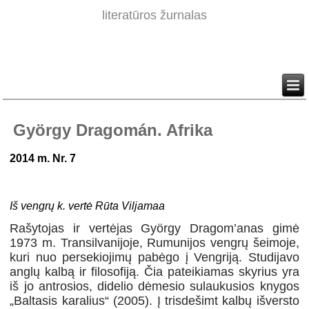
literatūros žurnalas
György Dragomán. Afrika
2014 m. Nr. 7
Iš vengrų k. vertė Rūta Viljamaa
Rašytojas ir vertėjas György Dragom’anas gimė
1973 m. Transilvanijoje, Rumunijos vengrų šeimoje,
kuri nuo persekiojimų pabėgo į Vengriją. Studijavo
anglų kalbą ir filosofiją. Čia pateikiamas skyrius yra
iš jo antrosios, didelio dėmesio sulaukusios knygos
„Baltasis karalius“ (2005). Į trisdešimt kalbų išversto