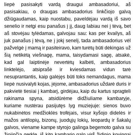
liepė pasisakyti vardą draugui ambasadoriui, aš
pasisakiau, o draugas ambasadorius linkčiojo galvą
džiūgaudamas, kaip nuostabu, paveldėjau vardą iš savo
senelio ir netgi esu panašus į jį, daug labiau nei į tėvą, bet
aš stovėjau tylėdamas, galvojau sau: kas per kvailys, aš
juk panašus į tėvą, ne į jokį senelį, tada ambasadorius vėl
pažvelgė į mamą ir pasiteiravo, kam turėtų būti dėkingas už
šią netikėtą viešnagę, mama, taisydamasi sagę, atsakė,
kad gal laiptinėje nevertėtų kalbėti, ambasadorius
linktelėjo, atsiprašė ir kviesdamas vidun tarė
nesuprantantis, kaip galėjęs būti toks nemandagus, mama
liepė nusivalyti kojas, įėjome, ambasadorius uždarė duris ir
pakvietė tiesiai į kambarį, girdėjau, kaip du kartus spragteli
rakinama spyna, atsidūrėme didžiuliame kambaryje,
kuriame nustėrau pasijutęs lyg muziejuje: sienos buvo
nukabinėtos medžioklės trofėjais, visur kyšojo didelės ir
mažos antilopių, bizonų, juodųjų lokių, leopardų ir šakalų
galvos, viename kampe styrojo galinga begemoto galva su
žiojinčia gerkle, iš kito kambario galo virš židinio kovingai