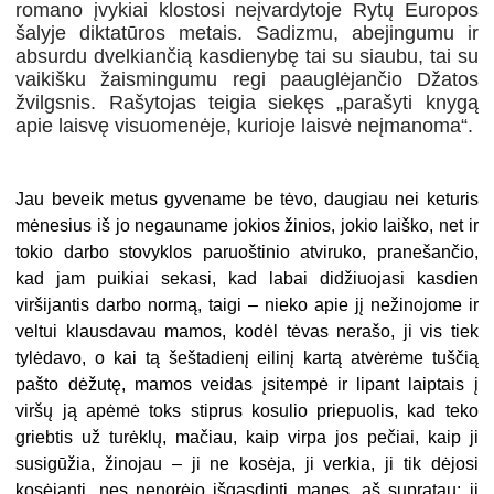
romano įvykiai klostosi neįvardytoje Rytų Europos
šalyje diktatūros metais. Sadizmu, abejingumu ir
absurdu dvelkiančią kasdienybę tai su siaubu, tai su
vaikišku žaismingumu regi paauglėjančio Džatos
žvilgsnis. Rašytojas teigia siekęs „parašyti knygą
apie laisvę visuomenėje, kurioje laisvė neįmanoma“.
Jau beveik metus gyvename be tėvo, daugiau nei keturis
mėnesius iš jo negauname jokios žinios, jokio laiško, net ir
tokio darbo stovyklos paruoštinio atviruko, pranešančio,
kad jam puikiai sekasi, kad labai didžiuojasi kasdien
viršijantis darbo normą, taigi – nieko apie jį nežinojome ir
veltui klausdavau mamos, kodėl tėvas nerašo, ji vis tiek
tylėdavo, o kai tą šeštadienį eilinį kartą atvėrėme tuščią
pašto dėžutę, mamos veidas įsitempė ir lipant laiptais į
viršų ją apėmė toks stiprus kosulio priepuolis, kad teko
griebtis už turėklų, mačiau, kaip virpa jos pečiai, kaip ji
susigūžia, žinojau – ji ne kosėja, ji verkia, ji tik dėjosi
kosėjanti, nes nenorėjo išgąsdinti manęs, aš supratau: ji