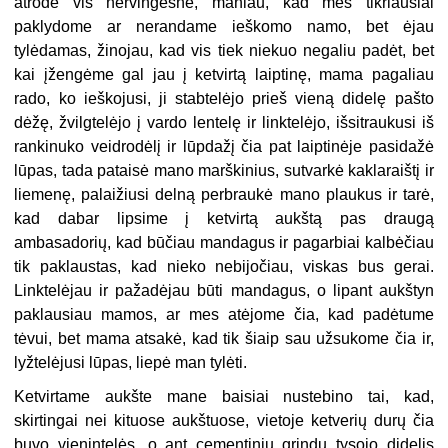
atrodė vis nervingesnė, maniau, kad mes tikriausiai
paklydome ar nerandame ieškomo namo, bet ėjau
tylėdamas, žinojau, kad vis tiek niekuo negaliu padėt, bet
kai įžengėme gal jau į ketvirtą laiptinę, mama pagaliau
rado, ko ieškojusi, ji stabtelėjo prieš vieną didelę pašto
dėžę, žvilgtelėjo į vardo lentelę ir linktelėjo, išsitraukusi iš
rankinuko veidrodėlį ir lūpdažį čia pat laiptinėje pasidažė
lūpas, tada pataisė mano marškinius, sutvarkė kaklaraištį ir
liemenę, palaižiusi delną perbraukė mano plaukus ir tarė,
kad dabar lipsime į ketvirtą aukštą pas draugą
ambasadorių, kad būčiau mandagus ir pagarbiai kalbėčiau
tik paklaustas, kad nieko nebijočiau, viskas bus gerai.
Linktelėjau ir pažadėjau būti mandagus, o lipant aukštyn
paklausiau mamos, ar mes atėjome čia, kad padėtume
tėvui, bet mama atsakė, kad tik šiaip sau užsukome čia ir,
lyžtelėjusi lūpas, liepė man tylėti.
Ketvirtame aukšte mane baisiai nustebino tai, kad,
skirtingai nei kituose aukštuose, vietoje ketverių durų čia
buvo vienintelės, o ant cementinių grindų tysojo didelis