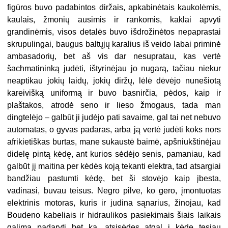
figūros buvo padabintos diržais, apkabinėtais kaukolėmis,
kaulais, žmonių ausimis ir rankomis, kaklai apvyti
grandinėmis, visos detalės buvo išdrožinėtos nepaprastai
skrupulingai, baugus baltųjų karalius iš veido labai priminė
ambasadorių, bet aš vis dar nesupratau, kas vertė
šachmatininką judėti, ištyrinėjau jo nugarą, tačiau niekur
neaptikau jokių laidų, jokių diržų, lėlė dėvėjo nunešiotą
kareivišką uniformą ir buvo basnirčia, pėdos, kaip ir
plaštakos, atrodė seno ir lieso žmogaus, tada man
dingtelėjo – galbūt ji judėjo pati savaime, gal tai net nebuvo
automatas, o gyvas padaras, arba ją vertė judėti koks nors
afrikietiškas burtas, mane sukaustė baimė, apšniukštinėjau
didelę pintą kėdę, ant kurios sėdėjo senis, pamaniau, kad
galbūt jį maitina per kėdės koją tekanti elektra, tad atsargiai
bandžiau pastumti kėdę, bet ši stovėjo kaip įbesta,
vadinasi, buvau teisus. Negro pilve, ko gero, įmontuotas
elektrinis motoras, kuris ir judina sąnarius, žinojau, kad
Boudeno kabeliais ir hidraulikos pasiekimais šiais laikais
galima padaryti bet ką, atsisėdęs atgal į kėdę tęsiau