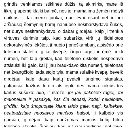
grindis trenkiamos stiklinės dūžis, tą akimirką mane iš
tikrųjų apėmė klaiki baimė, nes jei mama ima žemėn mėtyti
daiktus – tai menki juokai, dar tėvui esant net ir per
aršiausią šeimyninį barnį namuose nesibarstydavo šukės,
net durys nesitrankydavo, o dabar girdėjau, kaip ji trenkia
virtuvės durimis taip, kad subarška virš jų išdėliotos
dekoratyvinės lėkštės, ji nuėjo į prieškambarį, atsisėdo prie
telefono stalelio, giliai įkvėpė, čiupo ragelį ir ėmė rinkti
numerį, bet taip greitai, kad telefono diskelis nespėdavo
atsisukti iki galo, kai ji jau braukdavo kitą numerį, telefonas
net žvangčiojo, tada stojo tyla, mama sulaikė kvapą, beveik
girdėjau, kaip daug kartų pypteli jungimo signalas,
galiausiai kažkas turėjo atsiliepti, nes mama kokius tris
kartus sušuko:
alio
, ir išrėžė:
jei jau pakėlėte ragelį, tai
malonėkite ir pasakyti, kas čia dedasi, kodėl nekalbate,
girdžiu, kaip šnopuojate kitam laido gale, nagi, kalbėkite,
neatpažįstate nuosavos marčios balso!,
ji kalbėjo vis
garsiau, girdėjau, kaip daužomas mamos kelių bilda
telefono stalelis, žinojau, kad ji tikrai jaudinasi dėl tėvo,