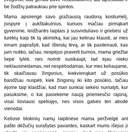
be žodžių patraukiau prie spintos.
Mama apsirengė savo gražiausią raudoną kostiumėlį,
įsispyrė į aukštakulnius, kuriuos mačiau pirmąkart
gyvenime, leidžiantis laiptais ji susvirduliavo ir griebėsi už
turėklų kaip tik tą akimirką, kai jau ketinau klausti, ar mes
einam paprašyti, kad išleistų tėvą, ar tik pasiteirauti, kas
jam nutiko, tačiau, nespėjus praverti burnos, mama griežtai
liepė tylėti, nes norinti susikaupt, tad ėjau nieko
neklausinėdamas, net nespėliodamas, kur mes keliaujame,
tik skaičiavau žingsnius, kiekvienąkart už posūkio
bandžiau nuspėti, kiek žingsnių iki kito posūkio, tačiau
ėjome taip klaidžiai, kad man sunkiai sekėsi numatyti, kur
pasuksime, o kai pasiekėme naują priemiesčio rajoną,
visai lioviausi spėliojęs, nes visos gatvės ten atrodė
vienodai.
Keliose blokinių namų laiptinėse mama peržvelgė ant
pašto dėžučių surašytas pavardes, kaskart mums išėjus ji