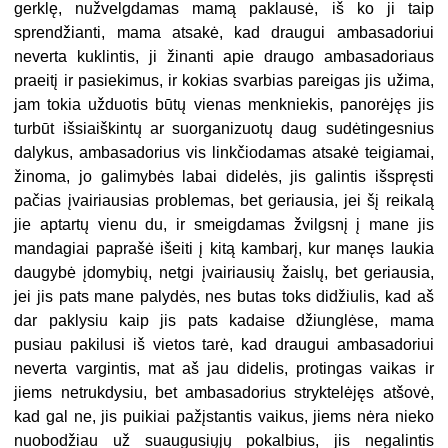
gerklę, nužvelgdamas mamą paklausė, iš ko ji taip
sprendžianti, mama atsakė, kad draugui ambasadoriui
neverta kuklintis, ji žinanti apie draugo ambasadoriaus
praeitį ir pasiekimus, ir kokias svarbias pareigas jis užima,
jam tokia užduotis būtų vienas menkniekis, panorėjęs jis
turbūt išsiaiškintų ar suorganizuotų daug sudėtingesnius
dalykus, ambasadorius vis linkčiodamas atsakė teigiamai,
žinoma, jo galimybės labai didelės, jis galintis išspręsti
pačias įvairiausias problemas, bet geriausia, jei šį reikalą
jie aptartų vienu du, ir smeigdamas žvilgsnį į mane jis
mandagiai paprašė išeiti į kitą kambarį, kur manęs laukia
daugybė įdomybių, netgi įvairiausių žaislų, bet geriausia,
jei jis pats mane palydės, nes butas toks didžiulis, kad aš
dar paklysiu kaip jis pats kadaise džiunglėse, mama
pusiau pakilusi iš vietos tarė, kad draugui ambasadoriui
neverta vargintis, mat aš jau didelis, protingas vaikas ir
jiems netrukdysiu, bet ambasadorius stryktelėjęs atšovė,
kad gal ne, jis puikiai pažįstantis vaikus, jiems nėra nieko
nuobodžiau už suaugusiųjų pokalbius, jis negalintis