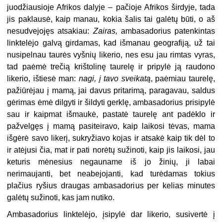
juodžiausioje Afrikos dalyje – pačioje Afrikos širdyje, tada
jis paklausė, kaip manau, kokia šalis tai galėtų būti, o aš
nesudvejojęs atsakiau:
Zairas,
ambasadorius patenkintas
linktelėjo galvą girdamas, kad išmanau geografiją, už tai
nusipelnau taurės vyšnių likerio, nes esu jau rimtas vyras,
tad paėmė trečią krištolinę taurelę ir pripylė ją raudono
likerio, ištiesė man:
nagi, į tavo sveikatą
, paėmiau taurelę,
pažiūrėjau į mamą, jai davus pritarimą, paragavau, saldus
gėrimas ėmė dilgyti ir šildyti gerklę, ambasadorius prisipylė
sau ir kaipmat išmaukė, pastatė taurelę ant padėklo ir
pažvelgęs į mamą pasiteiravo, kaip laikosi tėvas, mama
išgėrė savo likerį, sukryžiavo kojas ir atsakė kaip tik dėl to
ir atėjusi čia, mat ir pati norėtų sužinoti, kaip jis laikosi, jau
keturis mėnesius negauname iš jo žinių, ji labai
nerimaujanti, bet neabejojanti, kad turėdamas tokius
plačius ryšius draugas ambasadorius per kelias minutes
galėtų sužinoti, kas jam nutiko.
Ambasadorius linktelėjo, įsipylė dar likerio, susivertė į