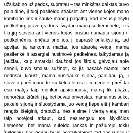
užsikabino už pėdos, supratau – tas minkštas daiktas buvo
palaidinė, ji tuoj pasileido straksėti ant vienos kojos mano
kambario link ir šaukė mane į pagalbą, kad nesusiplėšytų
pėdkelnių, pravėręs duris išvydau mamą su liemenėle, ji iš
tikrųjų stovėjo ant vienos kojos pusiau numautu sijonu ir
pėdkelnėmis, priėjau prie jos, ji paprašė prilaikyti ją, tad
apvijau ją rankomis, mačiau jos ašarotą veidą, mama
pasilenkė ir atsargiai nusimovė pėdkelnes, laikydamas ją
jaučiau, kaip smarkiai daužosi jos širdis, galvojau apie
senelį, buvo smalsu sužinoti, ką jis pasakė mamai, bet
nedrįsau klausti, mama nusitraukė sijoną, paleidau ją, ji
stovėjo prieš mane tik su kelnaitėmis ir liemenėle, prieš tai
esu matęs taip menkai apsirengusią mamą tik pliaže,
nenorėjau žiūrėti į ją, bet buvau priverstas, mama nusisuko,
pakėlė sijoną ir šluostydama juo veidą liepė eiti į kambarį
rengtis išeiginių drabužių, nes eisime į vieną vietą, man
taip norėjosi atšauti, kad nesirengsiu tos šlykščios
liemenės, bet mama nuleido rankas ir pažiūrėjo tokiu
žvilgsniu, kad geriau buvo neatsikalbinėt, tad apsisukau ir