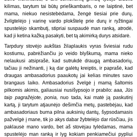
kilimas, tarytum tai būtų prieškambaris, o ne laiptinė, bet
mama, niekuo nesistebėdama, žengė tiesiai prie durų,
žvilgtelėjo į varinę vardo plokštelę prie durų ir ryžtingai
spustelėjo skambutį, stipriai suspaudė man ranką, atrodė,
kad ji ketina kažką pasakyti, bet tą akimirką durys atsidarė.
Tarpdury stovėjo aukštas žilaplaukis vyras šviesiai rudu
kostiumu, pabrėžiančiu jo veido blyškumą, mama nieko
nelaukusi atsiprašė, kad sutrukdė draugą ambasadorių,
tačiau ji nežinanti, į ką dar galėtų kreiptis, ir paprašė, kad
draugas ambasadorius paaukotų jai kelias minutes savo
brangaus laiko. Ambasadorius žvelgė į mamą šaltomis
pilkomis akimis, galiausiai nusišypsojo ir prabilo:
aaa, Jūs
taip pagražėjote, ponia,
nuo tada, kai matė ją paskutinį
kartą, ji tarytum atjaunėjo dešimčia metų, pastebėjau, kad
ambasadoriaus burna pilna auksinių dantų, šypsodamasis
pažvelgė į mane, tik jo akys dabar žybtelėjo dar rūsčiau, jis
paklausė mano vardo, bet aš stovėjau tylėdamas, mama
spustelėjo man ranką ir lyg kokiam penkiamečiui pypliui