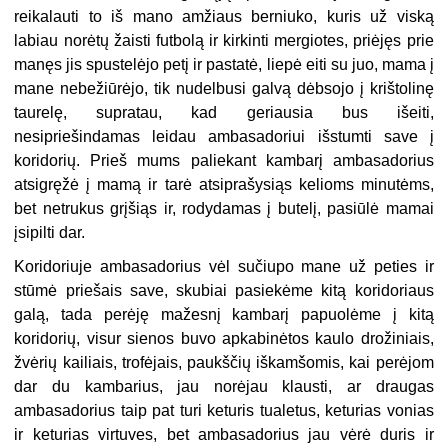
reikalauti to iš mano amžiaus berniuko, kuris už viską
labiau norėtų žaisti futbolą ir kirkinti mergiotes, priėjęs prie
manęs jis spustelėjo petį ir pastatė, liepė eiti su juo, mama į
mane nebežiūrėjo, tik nudelbusi galvą dėbsojo į krištolinę
taurelę, supratau, kad geriausia bus išeiti,
nesipriešindamas leidau ambasadoriui išstumti save į
koridorių. Prieš mums paliekant kambarį ambasadorius
atsigręžė į mamą ir tarė atsiprašysiąs kelioms minutėms,
bet netrukus grįšiąs ir, rodydamas į butelį, pasiūlė mamai
įsipilti dar.
Koridoriuje ambasadorius vėl sučiupo mane už peties ir
stūmė priešais save, skubiai pasiekėme kitą koridoriaus
galą, tada perėję mažesnį kambarį papuolėme į kitą
koridorių, visur sienos buvo apkabinėtos kaulo drožiniais,
žvėrių kailiais, trofėjais, paukščių iškamšomis, kai perėjom
dar du kambarius, jau norėjau klausti, ar draugas
ambasadorius taip pat turi keturis tualetus, keturias vonias
ir keturias virtuves, bet ambasadorius jau vėrė duris ir