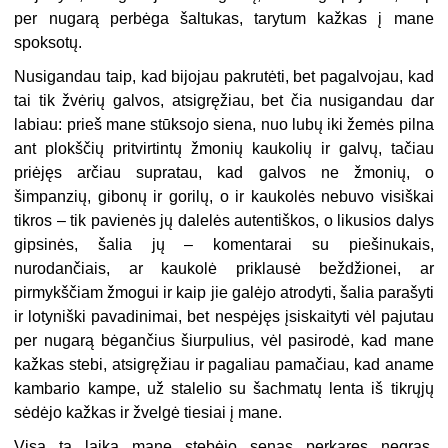
per nugarą perbėga šaltukas, tarytum kažkas į mane
spoksotų.
Nusigandau taip, kad bijojau pakrutėti, bet pagalvojau, kad
tai tik žvėrių galvos, atsigręžiau, bet čia nusigandau dar
labiau: prieš mane stūksojo siena, nuo lubų iki žemės pilna
ant plokščių pritvirtintų žmonių kaukolių ir galvų, tačiau
priėjęs arčiau supratau, kad galvos ne žmonių, o
šimpanzių, gibonų ir gorilų, o ir kaukolės nebuvo visiškai
tikros – tik pavienės jų dalelės autentiškos, o likusios dalys
gipsinės, šalia jų – komentarai su piešinukais,
nurodančiais, ar kaukolė priklausė beždžionei, ar
pirmykščiam žmogui ir kaip jie galėjo atrodyti, šalia parašyti
ir lotyniški pavadinimai, bet nespėjęs įsiskaityti vėl pajutau
per nugarą bėgančius šiurpulius, vėl pasirodė, kad mane
kažkas stebi, atsigręžiau ir pagaliau pamačiau, kad aname
kambario kampe, už stalelio su šachmatų lenta iš tikrųjų
sėdėjo kažkas ir žvelgė tiesiai į mane.
Visą tą laiką mane stebėjo senas perkaręs negras.