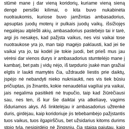
stūmė mane į dar vieną koridorių, kuriame vieną sieną
dengė persiški kilimai, o kita buvo nukabinėta
nuotraukomis, kuriose buvo įamžintas ambasadorius,
apsuptas juodų moterų ir pulkais juodų vaikų, išsižiojęs
negalėjau atplėšti akių, ambasadorius pastebėjo tai ir tarė,
argi jis nesakęs, kad pažįsta vaikus, nes visi vaikai tose
nuotraukose yra jo, man taip magėjo paklausti, kad jei tie
vaikai yra jo, tai kodėl jie tokie juodi, bet prieš mus jau
vėrėsi dar vienos durys ir ambasadorius stumtelėjo mane į
kambarį, bet pats į vidų nėjo, iš tarpdurio įsakė man gražiai
elgtis ir laukti mamytės čia, uždraudė liestis prie daiktų,
įspėjo nė nebandyti nieko nukniaukti, nes vis tiek būsiu
pričiuptas, jis žinantis, kokie nenaudėliai vagiliai yra vaikai,
jais negalima pasitikėti nė trupučio, taip kad žiūrėčiausi
sau, nes ten, iš kur šie daiktai yra atkeliavę, vagims
išduriamos akys. Aš linktelėjau ir ambasadorius užtrenkė
duris, girdėjau, kaip koridoriuje jis tebebambėjo pažįstantis
tuos vaikus, tuos ilgapirščius, bet užsidarius kitoms durims
stojo tyla, nesigirdėjo nė žingsnių, čia staiga pajutau, kaip