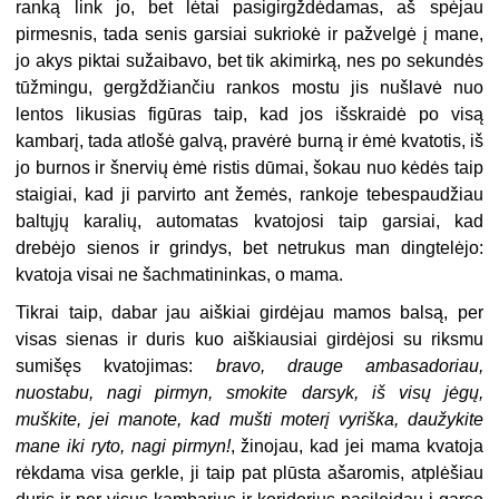
ranką link jo, bet lėtai pasigirgždėdamas, aš spėjau
pirmesnis, tada senis garsiai sukriokė ir pažvelgė į mane,
jo akys piktai sužaibavo, bet tik akimirką, nes po sekundės
tūžmingu, gergždžiančiu rankos mostu jis nušlavė nuo
lentos likusias figūras taip, kad jos išskraidė po visą
kambarį, tada atlošė galvą, pravėrė burną ir ėmė kvatotis, iš
jo burnos ir šnervių ėmė ristis dūmai, šokau nuo kėdės taip
staigiai, kad ji parvirto ant žemės, rankoje tebespaudžiau
baltųjų karalių, automatas kvatojosi taip garsiai, kad
drebėjo sienos ir grindys, bet netrukus man dingtelėjo:
kvatoja visai ne šachmatininkas, o mama.
Tikrai taip, dabar jau aiškiai girdėjau mamos balsą, per
visas sienas ir duris kuo aiškiausiai girdėjosi su riksmu
sumišęs kvatojimas:
bravo, drauge ambasadoriau,
nuostabu, nagi pirmyn, smokite darsyk, iš visų jėgų,
muškite, jei manote, kad mušti moterį vyriška, daužykite
mane iki ryto, nagi pirmyn!
, žinojau, kad jei mama kvatoja
rėkdama visa gerkle, ji taip pat plūsta ašaromis, atplėšiau