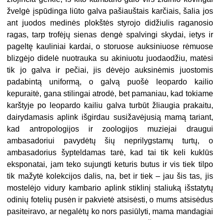
žvelgė įspūdinga liūto galva pašiauštais karčiais, šalia jos
ant juodos medinės plokštės styrojo didžiulis raganosio
ragas, tarp trofėjų sienas dengė spalvingi skydai, ietys ir
pageltę kauliniai kardai, o storuose auksiniuose rėmuose
blizgėjo didelė nuotrauka su akiniuotu juodaodžiu, matėsi
tik jo galva ir pečiai, jis dėvėjo auksinėmis juostomis
padabintą uniformą, o galvą puošė leopardo kailio
kepuraitė, gana stilingai atrodė, bet pamaniau, kad tokiame
karštyje po leopardo kailiu galva turbūt žliaugia prakaitu,
dairydamasis aplink išgirdau susižavėjusią mamą tariant,
kad antropologijos ir zoologijos muziejai draugui
ambasadoriui pavydėtų šių neprilygstamų turtų, o
ambasadorius šypteldamas tarė, kad tai tik keli kuklūs
eksponatai, jam teko sujungti keturis butus ir vis tiek tilpo
tik mažytė kolekcijos dalis, na, bet ir tiek – jau šis tas, jis
mostelėjo vidury kambario aplink stiklinį staliuką išstatytų
odinių fotelių pusėn ir pakvietė atsisėsti, o mums atsisėdus
pasiteiravo, ar negalėtų ko nors pasiūlyti, mama mandagiai