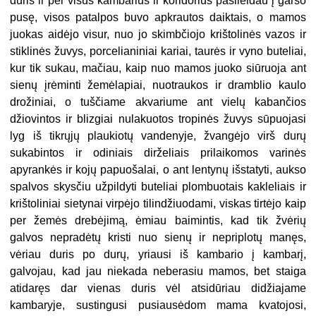
duris ir per visus kambarius ir koridorius pasileidau į garso
pusę, visos patalpos buvo apkrautos daiktais, o mamos
juokas aidėjo visur, nuo jo skimbčiojo krištolinės vazos ir
stiklinės žuvys, porcelianiniai kariai, taurės ir vyno buteliai,
kur tik sukau, mačiau, kaip nuo mamos juoko siūruoja ant
sienų įrėminti žemėlapiai, nuotraukos ir dramblio kaulo
drožiniai, o tuščiame akvariume ant vielų kabančios
džiovintos ir blizgiai nulakuotos tropinės žuvys sūpuojasi
lyg iš tikrųjų plaukiotų vandenyje, žvangėjo virš durų
sukabintos ir odiniais dirželiais prilaikomos varinės
apyrankės ir kojų papuošalai, o ant lentynų išstatyti, aukso
spalvos skysčiu užpildyti buteliai plombuotais kakleliais ir
krištoliniai sietynai virpėjo tilindžiuodami, viskas tirtėjo kaip
per žemės drebėjimą, ėmiau baimintis, kad tik žvėrių
galvos nepradėtų kristi nuo sienų ir nepriplotų manęs,
vėriau duris po durų, yriausi iš kambario į kambarį,
galvojau, kad jau niekada neberasiu mamos, bet staiga
atidaręs dar vienas duris vėl atsidūriau didžiajame
kambaryje, sustingusi pusiausėdom mama kvatojosi,