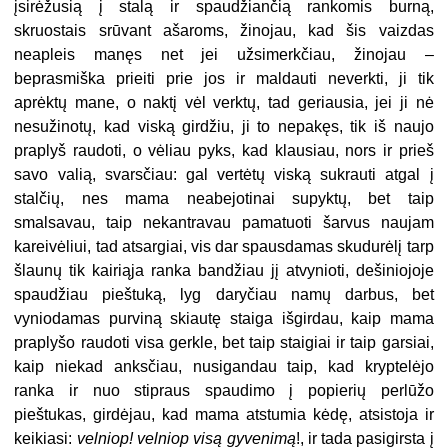
įsirėžusią į stalą ir spaudžiančią rankomis burną,
skruostais srūvant ašaroms, žinojau, kad šis vaizdas
neapleis manęs net jei užsimerkčiau, žinojau –
beprasmiška prieiti prie jos ir maldauti neverkti, ji tik
aprėktų mane, o naktį vėl verktų, tad geriausia, jei ji nė
nesužinotų, kad viską girdžiu, ji to nepakęs, tik iš naujo
praplyš raudoti, o vėliau pyks, kad klausiau, nors ir prieš
savo valią, svarsčiau: gal vertėtų viską sukrauti atgal į
stalčių, nes mama neabejotinai supyktų, bet taip
smalsavau, taip nekantravau pamatuoti šarvus naujam
kareivėliui, tad atsargiai, vis dar spausdamas skudurėlį tarp
šlaunų tik kairiąja ranka bandžiau jį atvynioti, dešiniojoje
spaudžiau pieštuką, lyg daryčiau namų darbus, bet
vyniodamas purviną skiautę staiga išgirdau, kaip mama
praplyšo raudoti visa gerkle, bet taip staigiai ir taip garsiai,
kaip niekad anksčiau, nusigandau taip, kad kryptelėjo
ranka ir nuo stipraus spaudimo į popierių perlūžo
pieštukas, girdėjau, kad mama atstumia kėdę, atsistoja ir
keikiasi:
velniop! velniop visą gyvenimą
!, ir tada pasigirsta į