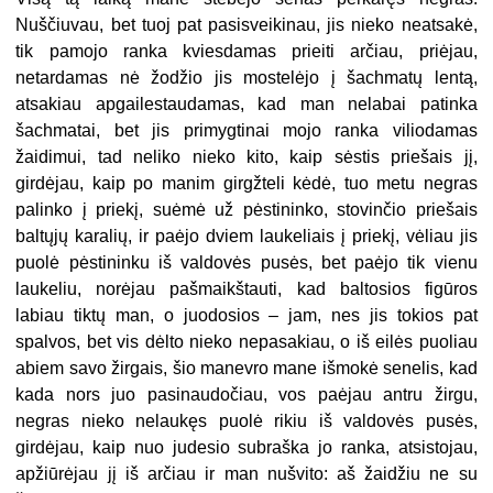
Nuščiuvau, bet tuoj pat pasisveikinau, jis nieko neatsakė,
tik pamojo ranka kviesdamas prieiti arčiau, priėjau,
netardamas nė žodžio jis mostelėjo į šachmatų lentą,
atsakiau apgailestaudamas, kad man nelabai patinka
šachmatai, bet jis primygtinai mojo ranka viliodamas
žaidimui, tad neliko nieko kito, kaip sėstis priešais jį,
girdėjau, kaip po manim girgžteli kėdė, tuo metu negras
palinko į priekį, suėmė už pėstininko, stovinčio priešais
baltųjų karalių, ir paėjo dviem laukeliais į priekį, vėliau jis
puolė pėstininku iš valdovės pusės, bet paėjo tik vienu
laukeliu, norėjau pašmaikštauti, kad baltosios figūros
labiau tiktų man, o juodosios – jam, nes jis tokios pat
spalvos, bet vis dėlto nieko nepasakiau, o iš eilės puoliau
abiem savo žirgais, šio manevro mane išmokė senelis, kad
kada nors juo pasinaudočiau, vos paėjau antru žirgu,
negras nieko nelaukęs puolė rikiu iš valdovės pusės,
girdėjau, kaip nuo judesio subraška jo ranka, atsistojau,
apžiūrėjau jį iš arčiau ir man nušvito: aš žaidžiu ne su