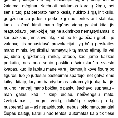
žaidimą, mėginau šachuoti puldamas karalių žirgu, bet
senis tuoj pat perprato mano kėslą, nukirto žirgą ir tiksliu,
gergždžiančiu judesiu perkėlė jį nuo lentos ant staliuko,
tada jis ėmė kirsti mano figūras vieną paskui kitą, jis
reaguodavo į bet kokį ėjimą nė akimirkos nemąstydamas, o
kai pakišau jam savo rikį, kad po to galėčiau griebti jo
valdovę, jis nepasidavė provokacijai, lyg būtų perskaitęs
mano mintis, lyg tiksliai numatytų kitą mano ėjimą, jis vėl
pajudino girgždančią ranką, atrodė, kad jame kažkas
perkaito, nes nuo senio pasklido švinkstančio sviesto
kvapas, kuo jis labiau mane varė į kampą ir kovė figūrą po
figūros, tuo jo judesiai pastebimai spartėjo, net galvą ėmė
laikyti kitaip, tarytum bandydamas sutramdyti juoką, kai jis
nukirto ir antrąjį mano bokštą, o paskui šachavo, supratau –
man galas, kad ir kaip eičiau, neišvengsiu mato,
žvelgdamas į negro veidą, dulkėtą suvytusią odą,
nusprendžiau – aš nepasiduosiu, nebus jokio mato, staigiai
čiupau baltųjų karalių nuo lentos, automatas kaip tik tiesė