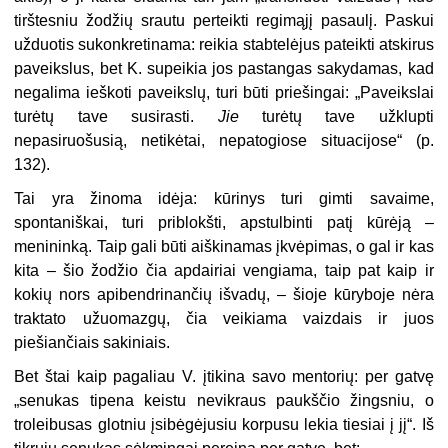
tirštesniu žodžių srautu perteikti regimąjį pasaulį. Paskui
užduotis sukonkretinama: reikia stabtelėjus pateikti atskirus
paveikslus, bet K. supeikia jos pastangas sakydamas, kad
negalima ieškoti paveikslų, turi būti priešingai: „Paveikslai
turėtų tave susirasti.
Jie
turėtų tave užklupti
nepasiruošusią, netikėtai, nepatogiose situacijose“ (p.
132).
Tai yra žinoma idėja: kūrinys turi gimti savaime,
spontaniškai, turi priblokšti, apstulbinti patį kūrėją –
menininką. Taip gali būti aiškinamas įkvėpimas, o gal ir kas
kita – šio žodžio čia apdairiai vengiama, taip pat kaip ir
kokių nors apibendrinančių išvadų, – šioje kūryboje nėra
traktato užuomazgų, čia veikiama vaizdais ir juos
piešiančiais sakiniais.
Bet štai kaip pagaliau V. įtikina savo mentorių: per gatvę
„senukas tipena keistu nevikraus paukščio žingsniu, o
troleibusas glotniu įsibėgėjusiu korpusu lekia tiesiai į jį“. Iš