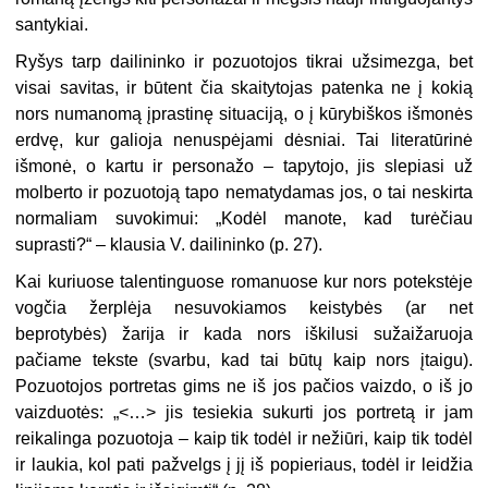
santykiai.
Ryšys tarp dailininko ir pozuotojos tikrai užsimezga, bet
visai savitas, ir būtent čia skaitytojas patenka ne į kokią
nors numanomą įprastinę situaciją, o į kūrybiškos išmonės
erdvę, kur galioja nenuspėjami dėsniai. Tai literatūrinė
išmonė, o kartu ir personažo – tapytojo, jis slepiasi už
molberto ir pozuotoją tapo nematydamas jos, o tai neskirta
normaliam suvokimui: „Kodėl manote, kad turėčiau
suprasti?“ – klausia V. dailininko (p. 27).
Kai kuriuose talentinguose romanuose kur nors potekstėje
vogčia žerplėja nesuvokiamos keistybės (ar net
beprotybės) žarija ir kada nors iškilusi sužaižaruoja
pačiame tekste (svarbu, kad tai būtų kaip nors įtaigu).
Pozuotojos portretas gims ne iš jos pačios vaizdo, o iš jo
vaizduotės: „<…> jis tesiekia sukurti jos portretą ir jam
reikalinga pozuotoja – kaip tik todėl ir nežiūri, kaip tik todėl
ir laukia, kol pati pažvelgs į jį iš popieriaus, todėl ir leidžia