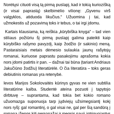
Norėtųsi cituoti visą tą pirmą puslapį, kad ir tokią kuriozišką
(ir visai paprastą) skelbimėlio vilionę: „Gyvenu virš
valgyklos, atiduoda likučius.“ Užuomina į tai, kad
užmokestis už pozavimą toks ir tebus, o tai irgi įdomu.
Kartais klausiama, ką reiškia „kūrybiška knyga“ – tad vien
stiliaus požiūriu šį pirmą puslapį galima pateikti kaip
kūrybiško rašymo pavyzdį, kaip žodžio (ir sakinio) meną.
Pastaraisiais metais dėmesio sulaukia jaunų rašytojų
romanai, kuriuose paprastu pasakojimu aprašoma kokia
nors įdomi patirtis ir pan. – dažnai tai būna (tariant Andriaus
Jakučiūno žodžiu) literatūrėlė. O čia literatūra – toks geras
debiutinis romanas yra retenybė.
Ievos Marijos Sokolovaitės kūrinys gyvas ne vien subtilia
literatūrine kalba. Studentė ateina pozuoti į tapytojo
dirbtuvę – suprantama, kad tokia bet kokio romano
užuomazga suponuoja tarp jųdviejų užsimegsiantį kokį
nors ryšį: gal romantinį, o gal visai ne, gal per šią sandūrą į
romaną įžengs kiti personažai ir megsis nauji intriguojantys