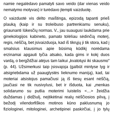
namie negalėdavo pamatyti savo veido (dar vienas veido
nematymo motyvas) ir turėdavo įtempti vaizduotę.
O vaizduotė vis dėlto maištinga, epizodą tapanti prieš
plauką (kaip ir su troleibuso partrenkiamu senuku),
griaunanti lūkesčių normas. V., jau suaugusi laukdama prie
ginekologijos kabineto, pamato tolėliau sėdinčią moterį,
regis, nėščią, bet įsivaizduoja, kad iš tikrųjų ji tik stora, kad į
smalsius klausimus apie būsimą kūdikį norėdama
erzinamai apgauti tyčia atsako, kada gims ir kokį duos
vardą, o bergždžiai atėjus tam laikui „kvatotųsi iki skausmo“
(p. 44). Užsimerkusi taip įsisvajoja (galbūt mintyse lyg ir
atsigriebdama už paauglystės lieknumo maniją), kad, tai
moteriai atsistojus pamačiusi ją iš tiesų esant nėščią,
jaučiasi ne tik nusivylusi, bet ir išduota, kai „menkas
solidarumo su putlia moterimi luistelis <…> žeidžia
duždamas į didžiulį, neįtikėtinai realų nėščiosios pilvą, į
bežodį vilendorfiškos motinos kūno paklusnumą jo
fiziologinei, mitologinei, archetipinei paskirčiai, į jo tylų