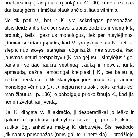
nuolankumą, į visų moterų uolą“ (p. 45–46); o recenzentas
dar kartą gėrisi ritmiškai plaukiančio stiliaus vilnimis.
Ne tik pati V., bet ir K. yra sėkmingas personažas,
atsiskleidžiantis tiek per savo taupius žodžius ir vieną kitą
protrūkį, kelis ilgesnius monologus, tiek per nutylėjimus.
Įdomiai susidaro įspūdis, kad V. yra įsimylėjusi K., bet tai
slepia nuo savęs, stengiasi užgniaužti, nes suvokia, kad
jausmas neturi perspektyvų (K. yra gėjus). „Įsimylėjusi“ gal
banalu, veikiau jaučia ypatingą trauką ir netyčia junta
apmaudą, dažnai emocingai kreipiasi į K., bet balsu tų
žodžių neištaria, ir tik skaitytojai juos mato kaip vidinio
monologo vėrinius („<…> nejau nenutuoki, koks kartais esi
man žiaurus“, p. 136); o pabaigoje priekaištauja K., kad jis
nenori žvelgti jai į veidą.
Kai K. dingsta V. iš akiračio, ji desperatiškai jo ieško ir
galiausiai griebiasi galimybės surasti jį per atsitiktinai
sutiktą Egį, anksčiau matytą K. dirbtuvėje. Šis neatrodo
įtikinantis personažas (nors gal to ir nereikia) – pradžioje