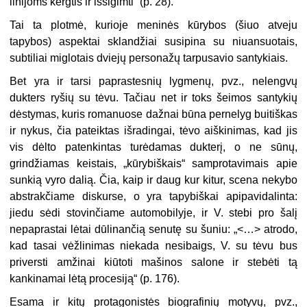
linijoms kergtis ir išsigimti“ (p. 28).
Tai ta plotmė, kurioje meninės kūrybos (šiuo atveju
tapybos) aspektai sklandžiai susipina su niuansuotais,
subtiliai miglotais dviejų personažų tarpusavio santykiais.
Bet yra ir tarsi paprastesnių lygmenų, pvz., nelengvų
dukters ryšių su tėvu. Tačiau net ir toks šeimos santykių
dėstymas, kuris romanuose dažnai būna pernelyg buitiškas
ir nykus, čia pateiktas išradingai, tėvo aiškinimas, kad jis
vis dėlto patenkintas turėdamas dukterį, o ne sūnų,
grindžiamas keistais, „kūrybiškais“ samprotavimais apie
sunkią vyro dalią. Čia, kaip ir daug kur kitur, scena nekybo
abstrakčiame diskurse, o yra tapybiškai apipavidalinta:
jiedu sėdi stovinčiame automobilyje, ir V. stebi pro šalį
nepaprastai lėtai dūlinančią senutę su šuniu: „<…> atrodo,
kad tasai vėžlinimas niekada nesibaigs, V. su tėvu bus
priversti amžinai kiūtoti mašinos salone ir stebėti tą
kankinamai lėtą procesiją“ (p. 176).
Esama ir kitų protagonistės biografinių motyvų, pvz.,