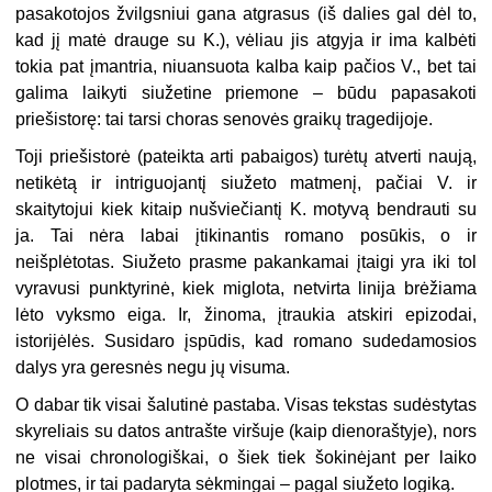
pasakotojos žvilgsniui gana atgrasus (iš dalies gal dėl to,
kad jį matė drauge su K.), vėliau jis atgyja ir ima kalbėti
tokia pat įmantria, niuansuota kalba kaip pačios V., bet tai
galima laikyti siužetine priemone – būdu papasakoti
priešistorę: tai tarsi choras senovės graikų tragedijoje.
Toji priešistorė (pateikta arti pabaigos) turėtų atverti naują,
netikėtą ir intriguojantį siužeto matmenį, pačiai V. ir
skaitytojui kiek kitaip nušviečiantį K. motyvą bendrauti su
ja. Tai nėra labai įtikinantis romano posūkis, o ir
neišplėtotas. Siužeto prasme pakankamai įtaigi yra iki tol
vyravusi punktyrinė, kiek miglota, netvirta linija brėžiama
lėto vyksmo eiga. Ir, žinoma, įtraukia atskiri epizodai,
istorijėlės. Susidaro įspūdis, kad romano sudedamosios
dalys yra geresnės negu jų visuma.
O dabar tik visai šalutinė pastaba. Visas tekstas sudėstytas
skyreliais su datos antrašte viršuje (kaip dienoraštyje), nors
ne visai chronologiškai, o šiek tiek šokinėjant per laiko
plotmes, ir tai padaryta sėkmingai – pagal siužeto logiką.