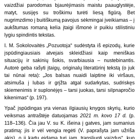
vaizdžiai parodomas bjaurėjimasis maistu paauglystėje,
matyt, susijęs su troškimu turėti liesą figūrą. Bet
nugrimzdimo į buitiškumą pavojus sėkmingai įveikiamas – į
aukštumas romaną kelia įtaigi išmonė ir puikiu stilistiniu
lygiu spindintis tekstas.
I. M. Sokolovaitės „Pozuotoja“ sudėstyta iš epizodų, kurie
įspūdingiausiais atvejais skleidžiasi kaip meniškas
situacijų ir sakinių šokis, svarbiausia – nustebinantis.
Autorė geba rašyti įtaigų, originalų literatūrinį tekstą (o juk
tai nūnai reta): „Jos balsas nuaidi laiptine iki viršaus,
atsimuša į lubas ir grįžta atgal sudarkytas, sudriskęs
skiemenimis ir suplonėjęs – tarsi juokas, tarsi silpnapročio
kikenimas“ (p. 197).
Ypač įspūdingas yra vienas ilgiausių knygos skyrių, kurio
veiksmas antraštėje datuojamas
2021 m. kovo 17 d.
(p.
118–136). Čia jau V. su K. išeina į gatves, jam sumanius
pratimą: jis ir vėl vengia regėti (V. paprašyta jam užriša
akis), o ji kartu eidama turi jam „transliuoti vaizdus“, kuo