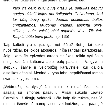
tikrųjų senukas sėkmingai pereina per gatvę, bet:
kaip vis dėlto būtų buvę
gražu
, jei senukas nebūtų
spėjęs užkelti kojos ant šaligatvio. Galvodama, kad
tai būtų buvę
gražu
. Juodas kostiumas, baltos
chrizantemos, raudonas kraujas, apskrita plikė,
stiklas, saulė, vaiski, aštri popietės vėsa. Tik tiek.
Kaip tai būtų buvę gražu.
(p. 135)
Taip kalbėti yra drąsu, gal net įžūlu? Bet ji tai sako
nuoširdžiai, be jokios atodairos, ir čia randasi paradoksas.
Jeigu kam šis epizodas atrodo ciniškas, reikia vyti šalin
mintį, kad čia kalbama apie realų pasaulį – V. gyvena
stebuklų šalyje ir veidrodžių karalystėje, kur galioja
estetikos dėsniai. Meninė kūryba labai neprikišamai tampa
svarbia knygos tema.
„Veidrodžių karalystę“ čia miniu tik metaforiškai, kaip
sąsają su išmonės pasauliu, Alisai sukurtu Lewiso
Carrollio. Iš tikrųjų veidrodžių čia kaip tik trūksta, nes V.
motina išnešė iš namų visus veidrodžius, tad paauglė