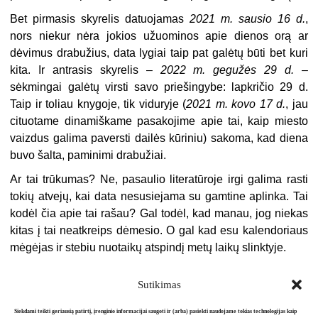
Bet pirmasis skyrelis datuojamas
2021 m. sausio 16 d.
,
nors niekur nėra jokios užuominos apie dienos orą ar
dėvimus drabužius, data lygiai taip pat galėtų būti bet kuri
kita. Ir antrasis skyrelis –
2022 m. gegužės 29 d.
–
sėkmingai galėtų virsti savo priešingybe: lapkričio 29 d.
Taip ir toliau knygoje, tik viduryje (
2021 m. kovo 17 d.
, jau
cituotame dinamiškame pasakojime apie tai, kaip miesto
vaizdus galima paversti dailės kūriniu) sakoma, kad diena
buvo šalta, paminimi drabužiai.
Ar tai trūkumas? Ne, pasaulio literatūroje irgi galima rasti
tokių atvejų, kai data nesusiejama su gamtine aplinka. Tai
kodėl čia apie tai rašau? Gal todėl, kad manau, jog niekas
kitas į tai neatkreips dėmesio. O gal kad esu kalendoriaus
mėgėjas ir stebiu nuotaikų atspindį metų laikų slinktyje.
Sutikimas
Siekdami teikti geriausią patirtį, įrenginio informacijai saugoti ir (arba) pasiekti naudojame tokias technologijas kaip