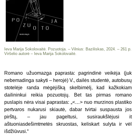
Ieva Marija Sokolovaitė. Pozuotoja. – Vilnius: Baziliskas, 2024. – 261 p.
Viršelio autorė – Ieva Marija Sokolovaitė.
Romano užuomazga paprasta: pagrindinė veikėja (juk
nebemadinga sakyti – herojė) V., dailės studentė, autobusų
stotelėje randa mėgėjišką skelbimėlį, kad kažkokiam
dailininkui reikia pozuotojų. Bet tas pirmas romano
puslapis nėra visai paprastas: „<…> nuo murzinos plastiko
pertvaros nukarusi skiautė, dabar tvirtai suspausta jos
pirštų, – jau pageltusi, susiraukšlėjusi it
aštuoniasdešimtmetės skruostas, keliskart sulyta ir vėl
išdžiūvusi.“