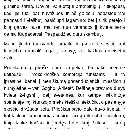
guminę žarną. Daviau vairuotojui arbatpinigių ir tikėjausi,
kad jis tuoj pat nuvažiuos ir aš galėsiu nepastebimai
parmauti į viešbutį pasičiupti lagamino; bet jis tik perėjo į
kitą gatvės pusę, mat ten nuo verandos jį kvietė sena
dama. Ką padarysi. Paspaudžiau durų skambutį.
Mane įleido tamsiaodė tarnaitė ir, palikusi stovintį ant
kilimėlio, nupuolė atgal į virtuvę, kur kažkas neteisėtai
svilo.
Prieškambarį puošė durų varpeliai, baltaakė medinė
kaliausė – meksikietiška komercija turistams – ir ta
įprastinė, banali į meniškumą pretenduojančių miesčionių
numylėtinė – van Gogho „Arlietė“. Dešinėje praviros durys
kvietė žvilgsnį į dalį svetainės, kur kampe įstiklintoje
spintelėje irgi kiurksojo meksikietiški niekučiai, o pasienyje
stovėjo dryžuota sofa. Prieškambario gale buvo laiptai, ir
kol laukiau tapnodamas nosine kaktą (tik dabar suvokiau,
kaip lauke karšta) ir įbedęs bereikšmį žvilgsnį į seną