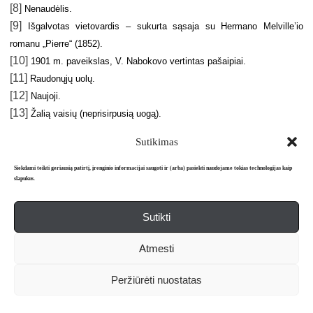
[8]
Nenaudėlis.
[9]
Išgalvotas vietovardis – sukurta sąsaja su Hermano Melville’io
romanu „Pierre“ (1852).
[10]
1901 m. paveikslas, V. Nabokovo vertintas pašaipiai.
[11]
Raudonųjų uolų.
[12]
Naujoji.
[13]
Žalią vaisių (neprisirpusią uogą).
[14]
Galų gale man tai visai nerūpi
Sutikimas
Siekdami teikti geriausią patirtį, įrenginio informacijai saugoti ir (arba) pasiekti naudojame tokias technologijas kaip
slapukus.
Sutikti
Atmesti
Apie mus
Redakcija
Prenumerata
Peržiūrėti nuostatas
Literatūros mėnraštis „Metai“ © 2026. Leidžiamas nuo 1991 m.