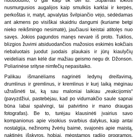
nuobodulio, o gal kaip tik dėl to. Supamas tokios
nusmurgusios augalijos kaip smulkūs karklai ir kerpės,
perkoštas ir, matyt, apvalytas švilpiančio vėjo, sėdėdamas
ant akmens po visiškai skaidriu dangumi (kuriame betgi
nieko reikšmingo nesimatė), jaučiausi keistai atitolęs nuo
savęs. Jokios pagundos manęs nevarė iš proto. Tuklios,
blizgios žuvimi atsiduodančios mažosios eskimės kokčiais
riebaluotais juodut juodais plaukais ir jūrų kiaulyčių
veideliais man kėlė dar mažiau geismo negu dr. Džonson.
Poliarinėse srityse nimfečių nepasitaiko.
Palikau išmanėliams nagrinėti ledynų dreifavimą,
drumlinus ir gremlinus, ir kremlinus ir kurį laiką mėginau
užrašinėti tai, ką sau maloniai laikiau „reakcijomis“
(pavyzdžiui, pastebėjau, kad po vidurnakčio saule sapnai
būna labai spalvingi, tai patvirtino ir mano draugas
fotografas). Be to, turėjau klausinėti įvairius savo
kompanionus apie visokius svarbius dalykus, kaip antai
nostalgija, nežinomų žvėrių baimė, svajonės apie maistą,
naktinės išskyros, hobiai, mėgstamos radijo programos,