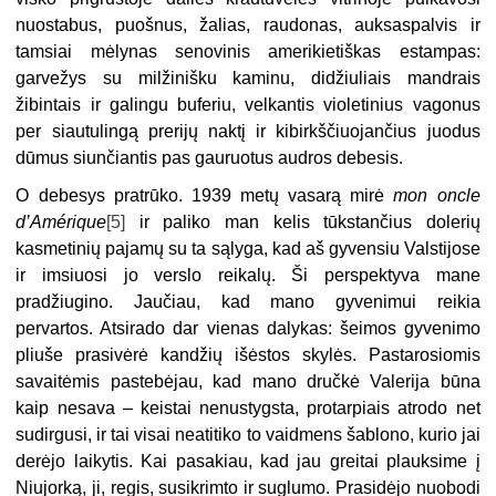
nuostabus, puošnus, žalias, raudonas, auksaspalvis ir
tamsiai mėlynas senovinis amerikietiškas estampas:
garvežys su milžinišku kaminu, didžiuliais mandrais
žibintais ir galingu buferiu, velkantis violetinius vagonus
per siautulingą prerijų naktį ir kibirkščiuojančius juodus
dūmus siunčiantis pas gauruotus audros debesis.
O debesys pratrūko. 1939 metų vasarą mirė
mon oncle
d’Amérique
[5]
ir paliko man kelis tūkstančius dolerių
kasmetinių pajamų su ta sąlyga, kad aš gyvensiu Valstijose
ir imsiuosi jo verslo reikalų. Ši perspektyva mane
pradžiugino. Jaučiau, kad mano gyvenimui reikia
pervartos. Atsirado dar vienas dalykas: šeimos gyvenimo
pliuše prasivėrė kandžių išėstos skylės. Pastarosiomis
savaitėmis pastebėjau, kad mano dručkė Valerija būna
kaip nesava – keistai nenustygsta, protarpiais atrodo net
sudirgusi, ir tai visai neatitiko to vaidmens šablono, kurio jai
derėjo laikytis. Kai pasakiau, kad jau greitai plauksime į
Niujorką, ji, regis, susikrimto ir suglumo. Prasidėjo nuobodi