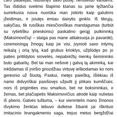
caro patarėjas, ištuštinęs savo pūslę, nenuleido vandens.
Tas išdidus svetimo šlapimo klanas su jame tęžtančia
sumirkusia rusva nuorūka man įsikirto kaip galutinis
įžeidimas, ir įsiutęs ėmiau dairytis ginklo. Iš tikrųjų,
sakyčiau, tik rusiškas miesčioniškas mandagumas (turbūt
su rytietišku prieskoniu) paskatino gerąjį pulkininką
(Maksimovičių! – staiga pas mane atitaksuoja jo pavardė),
ceremoningą žmogų kaip jie visi, įvynioti savo intymų
reikalą į orią tylą, kad grubus krioklys, užplūdęs po jo
paties pritildytos srovelės, nepabrėžtų menkų šeimininko
buto gabaritų. Bet tai man nešovė į galvą tą akimirką, kai
inkšdamas iš įniršio griozdžiau virtuvę ieškodamas ko nors
geresnio už šluotą. Paskui, metęs paiešką, išlėkiau iš
namo didvyriškai pasišovęs užpulti jį plikais kumščiais;
nors iš prigimties esu smarkus, bet ne boksininkas, o
žemas, bet plačiapetis Maksimovičius atrodė kaip nulietas
iš plieno. Gatvės tuštuma, – kur vienintelis mano žmonos
išvykimo ženklas tebuvo dulkėse žibanti jai iškritusi
imitacinio brangakmenio saga, trejus metus bergždžiai