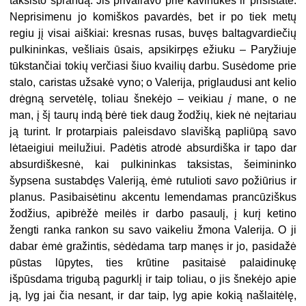
taksisto sprandą. Jis privairavo prie kavinukės ir prisistatė.
Neprisimenu jo komiškos pavardės, bet ir po tiek metų
regiu jį visai aiškiai: kresnas rusas, buvęs baltagvardiečių
pulkininkas, vešliais ūsais, apsikirpęs ežiuku – Paryžiuje
tūkstančiai tokių verčiasi šiuo kvailių darbu. Susėdome prie
stalo, caristas užsakė vyno; o Valerija, priglaudusi ant kelio
drėgną servetėlę, toliau šnekėjo – veikiau
į
mane, o ne
man, į šį taurų indą bėrė tiek daug žodžių, kiek nė neįtariau
ją turint. Ir protarpiais paleisdavo slavišką papliūpą savo
lėtaeigiui meilužiui. Padėtis atrodė absurdiška ir tapo dar
absurdiškesnė, kai pulkininkas taksistas, šeimininko
šypsena sustabdęs Valeriją, ėmė rutulioti
savo
požiūrius ir
planus. Pasibaisėtinu akcentu lemendamas prancūziškus
žodžius, apibrėžė meilės ir darbo pasaulį, į kurį ketino
žengti ranka rankon su savo vaikeliu žmona Valerija. O ji
dabar ėmė gražintis, sėdėdama tarp manęs ir jo, pasidažė
pūstas lūpytes, ties krūtine pasitaisė palaidinukę
išpūsdama trigubą pagurklį ir taip toliau, o jis šnekėjo apie
ją, lyg jai čia nesant, ir dar taip, lyg apie kokią našlaitėlę,