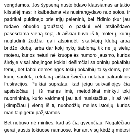
vengdamos. Jos šypseną nustelbdavo klausiamas antakio
kilstelėjimas; ir kalbėdama vis nusirangydavo nuo sofos, ir
padrikai puldinėjo prie trijų peleninių bei židinio (kur jau
rudavo obuolio graužtas), o paskui vėl atsilošdavo
pasėsdama vieną koją. Ji aiškiai buvo iš tų moterų, kurių
nugludinti žodžiai gali atspindėti skaitytojų klubą arba
bridžo klubą, arba dar kokį nykų šabloną, tik ne jų sielą;
moterų, kurios neturi nė kruopelės humoro jausmo, kurios
širdyje visai abejingos kokiai dešimčiai saloninių pokalbių
temų, bet labai dėmesingos tokių pokalbių taisyklėms, per
kurių saulėtą celofaną aiškiai šviečia nelabai patrauklios
frustracijos. Puikiai supratau, kad jeigu sukvailiojęs čia
apsistočiau, ji iš manęs imtų metodiškai minkyti tokį
nuomininką, kurio vaidmenį jau turi nusistačiusi, ir aš vėl
įklimpčiau į vieną iš tų nuobodžių meilės istorijų, kurios
man taip gerai pažįstamos.
Bet nebuvo nė minties, kad aš čia gyvenčiau. Negalėčiau
gerai jaustis tokiuose namuose, kur ant visų kėdžių mėtosi