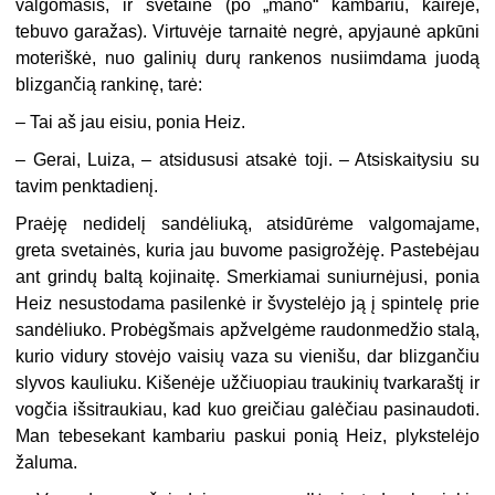
valgomasis, ir svetainė (po „mano“ kambariu, kairėje,
tebuvo garažas). Virtuvėje tarnaitė negrė, apyjaunė apkūni
moteriškė, nuo galinių durų rankenos nusiimdama juodą
blizgančią rankinę, tarė:
– Tai aš jau eisiu, ponia Heiz.
– Gerai, Luiza, – atsidususi atsakė toji. – Atsiskaitysiu su
tavim penktadienį.
Praėję nedidelį sandėliuką, atsidūrėme valgomajame,
greta svetainės, kuria jau buvome pasigrožėję. Pastebėjau
ant grindų baltą kojinaitę. Smerkiamai suniurnėjusi, ponia
Heiz nesustodama pasilenkė ir švystelėjo ją į spintelę prie
sandėliuko. Probėgšmais apžvelgėme raudonmedžio stalą,
kurio vidury stovėjo vaisių vaza su vienišu, dar blizgančiu
slyvos kauliuku. Kišenėje užčiuopiau traukinių tvarkaraštį ir
vogčia išsitraukiau, kad kuo greičiau galėčiau pasinaudoti.
Man tebesekant kambariu paskui ponią Heiz, plykstelėjo
žaluma.