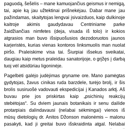
paguodą, šešėlis – mane kamuojančius geismus ir nemigą,
tai, apie ką jau užtektinai prišnekėjau. Dabar mane jau
pažindamas, skaitytojas lengvai įsivaizduos, kaip dulkinoje
kaitroje akimis gaudydavau Centriniame parke
žaidžiančias nimfetes (deja, visada iš tolo) ir kokios
atgrasios man buvo išsipuošusios dezodoruotos jaunos
karjeristės, kurias vienas kontoros linksmuolis man nuolat
piršo. Praleiskime visa tai. Šiurpiai išsekus sveikatai,
daugiau kaip metus praleidau sanatorijoje, o grįžęs į darbą
tuoj vėl atsidūriau ligoninėje.
Pagelbėti galėjo judėjimas gryname ore. Mano pamėgtas
gydytojas, žavus cinikas ruda barzdele, turėjo brolį, ir šis
brolis susiruošė vadovauti ekspedicijai į Kanados arktį. Aš
buvau prie jos priskirtas kaip „psichinių reakcijų
stebėtojas“. Su dviem jaunais botanikais ir senu dailide
protarpiais dalindavausi (nelabai sėkmingai) vienos iš
mūsų dietologių dr. Anitos Džonson malonėmis – malonu
pasakyti, kad ji greitai buvo išskraidinta atgal. Nelabai