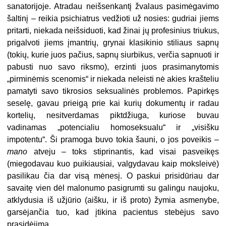
sanatorijoje. Atradau neišsenkantį žvalaus pasimėgavimo
šaltinį – reikia psichiatrus vedžioti už nosies: gudriai jiems
pritarti, niekada neišsiduoti, kad žinai jų profesinius triukus,
prigalvoti jiems įmantrių, grynai klasikinio stiliaus sapnų
(tokių, kurie juos pačius, sapnų siurbikus, verčia sapnuoti ir
pabusti nuo savo riksmo), erzinti juos prasimanytomis
„pirminėmis scenomis“ ir niekada neleisti nė akies krašteliu
pamatyti savo tikrosios seksualinės problemos. Papirkęs
seselę, gavau prieigą prie kai kurių dokumentų ir radau
kortelių, nesitverdamas piktdžiuga, kuriose buvau
vadinamas „potencialiu homoseksualu“ ir „visišku
impotentu“. Ši pramoga buvo tokia šauni, o jos poveikis –
mano
atveju – toks stiprinantis, kad visai pasveikęs
(miegodavau kuo puikiausiai, valgydavau kaip moksleivė)
pasilikau čia dar visą mėnesį. O paskui prisidūriau dar
savaitę vien dėl malonumo pasigrumti su galingu naujoku,
atklydusia iš užjūrio (aišku, ir iš proto) žymia asmenybe,
garsėjančia tuo, kad įtikina pacientus stebėjus savo
prasidėjimą.