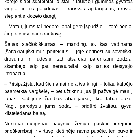
karojo šlapi skalbiniai; o štai ir lauktieji guminės gyvatės
vingiai ir jos palydovas – rausvas apdangalas, droviai
slepiantis klozeto dangtį.
– Matau, jums tai nedaro labai gero įspūdžio, – tarė ponia,
čiuptelėjusi mano rankovę.
Šaltas stačiokiškumas, – manding, to, kas vadinama
„šaltakraujiškumu“, perteklius, – joje derinosi su savotišku
drovumu ir liūdesiu, tad atsargiai parenkami žodžiai
skambėjo taip pat nenatūraliai kaip tarties dėstytojo
intonacija.
– Prisipažįstu, kad šie namai nėra tvarkingi, – toliau kalbėjo
pasmerkta vargšelė, – bet užtikrinu jus [ji pažvelgė man į
lūpas], kad jums čia bus labai jauku, tikrai labai jauku.
Nagi, parodysiu jums sodą, – pridūrė žvaliau, gyvai
kilstelėdama balsą.
Nenoriai nutipenau pavymui žemyn, paskui perėjome
prieškambarį ir virtuvę, dešinėje namo pusėje, ten buvo ir