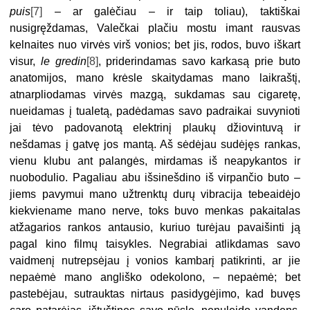
puis
[7]
– ar galėčiau – ir taip toliau), taktiškai
nusigręždamas, Valečkai plačiu mostu imant rausvas
kelnaites nuo virvės virš vonios; bet jis, rodos, buvo iškart
visur,
le gredin
[8]
, priderindamas savo karkasą prie buto
anatomijos, mano krėsle skaitydamas mano laikraštį,
atnarpliodamas virvės mazgą, sukdamas sau cigaretę,
nueidamas į tualetą, padėdamas savo padraikai suvynioti
jai tėvo padovanotą elektrinį plaukų džiovintuvą ir
nešdamas į gatvę jos mantą. Aš sėdėjau sudėjęs rankas,
vienu klubu ant palangės, mirdamas iš neapykantos ir
nuobodulio. Pagaliau abu išsinešdino iš virpančio buto –
jiems pavymui mano užtrenktų durų vibracija tebeaidėjo
kiekviename mano nerve, toks buvo menkas pakaitalas
atžagarios rankos antausio, kuriuo turėjau pavaišinti ją
pagal kino filmų taisykles. Negrabiai atlikdamas savo
vaidmenį nutrepsėjau į vonios kambarį patikrinti, ar jie
nepaėmė mano angliško odekolono, – nepaėmė; bet
pastebėjau, sutrauktas nirtaus pasidygėjimo, kad buvęs