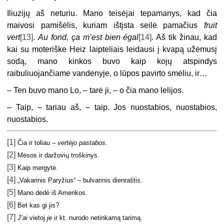
Iliuzijų aš neturiu. Mano teisėjai tepamanys, kad čia
maivosi pamišėlis, kuriam ištįsta seilė pamačius
fruit
vert
[13]
.
Au fond, ça m’est bien égal
[14]
. Aš tik žinau, kad
kai su moteriške Heiz laipteliais leidausi į kvapą užėmusį
sodą, mano kinkos buvo kaip kojų atspindys
raibuliuojančiame vandenyje, o lūpos pavirto smėliu, ir…
– Ten buvo mano Lo, – tarė ji, – o čia mano lelijos.
– Taip, – tariau aš, – taip. Jos nuostabios, nuostabios,
nuostabios.
[1]
Čia ir toliau –
vertėjo pastabos
.
[2]
Mėsos ir daržovių troškinys.
[3]
Kaip mergytė.
[4]
„Vakarinis Paryžius“ – bulvarinis dienraštis.
[5]
Mano dėdė iš Amerikos.
[6]
Bet kas gi jis?
[7]
J’ai
vietoj
je
ir kt. nurodo netinkamą tarimą.