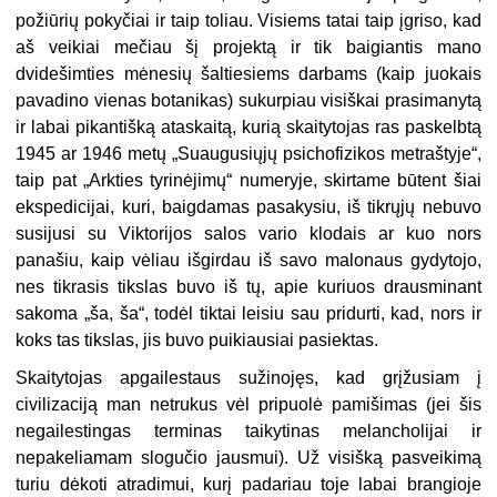
požiūrių pokyčiai ir taip toliau. Visiems tatai taip įgriso, kad
aš veikiai mečiau šį projektą ir tik baigiantis mano
dvidešimties mėnesių šaltiesiems darbams (kaip juokais
pavadino vienas botanikas) sukurpiau visiškai prasimanytą
ir labai pikantišką ataskaitą, kurią skaitytojas ras paskelbtą
1945 ar 1946 metų „Suaugusiųjų psichofizikos metraštyje“,
taip pat „Arkties tyrinėjimų“ numeryje, skirtame būtent šiai
ekspedicijai, kuri, baigdamas pasakysiu, iš tikrųjų nebuvo
susijusi su Viktorijos salos vario klodais ar kuo nors
panašiu, kaip vėliau išgirdau iš savo malonaus gydytojo,
nes tikrasis tikslas buvo iš tų, apie kuriuos drausminant
sakoma „ša, ša“, todėl tiktai leisiu sau pridurti, kad, nors ir
koks tas tikslas, jis buvo puikiausiai pasiektas.
Skaitytojas apgailestaus sužinojęs, kad grįžusiam į
civilizaciją man netrukus vėl pripuolė pamišimas (jei šis
negailestingas terminas taikytinas melancholijai ir
nepakeliamam slogučio jausmui). Už visišką pasveikimą
turiu dėkoti atradimui, kurį padariau toje labai brangioje