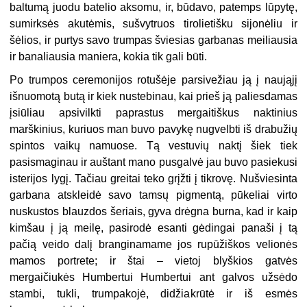
baltumą juodu batelio aksomu, ir, būdavo, patemps lūpytę,
sumirksės akutėmis, sušvytruos tirolietišku sijonėliu ir
šėlios, ir purtys savo trumpas šviesias garbanas meiliausia
ir banaliausia maniera, kokia tik gali būti.
Po trumpos ceremonijos rotušėje parsivežiau ją į naująjį
išnuomotą butą ir kiek nustebinau, kai prieš ją paliesdamas
įsiūliau apsivilkti paprastus mergaitiškus naktinius
marškinius, kuriuos man buvo pavykę nugvelbti iš drabužių
spintos vaikų namuose. Tą vestuvių naktį šiek tiek
pasismaginau ir auštant mano pusgalvė jau buvo pasiekusi
isterijos lygį. Tačiau greitai teko grįžti į tikrovę. Nušviesinta
garbana atskleidė savo tamsų pigmentą, pūkeliai virto
nuskustos blauzdos šeriais, gyva drėgna burna, kad ir kaip
kimšau į ją meilę, pasirodė esanti gėdingai panaši į tą
pačią veido dalį branginamame jos rupūžiškos velionės
mamos portrete; ir štai – vietoj blyškios gatvės
mergaičiukės Humbertui Humbertui ant galvos užsėdo
stambi, tukli, trumpakojė, didžiakrūtė ir iš esmės