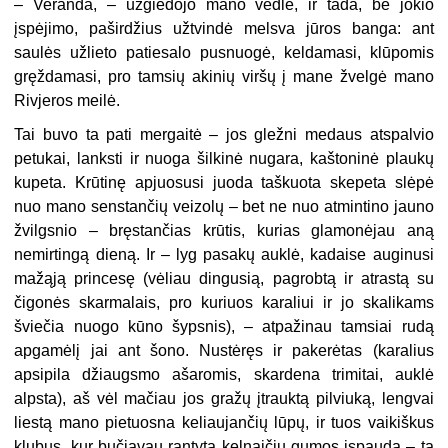
– Veranda, – užgiedojo mano vedlė, ir tada, be jokio
įspėjimo, paširdžius užtvindė melsva jūros banga: ant
saulės užlieto patiesalo pusnuogė, keldamasi, klūpomis
gręždamasi, pro tamsių akinių viršų į mane žvelgė mano
Rivjeros meilė.
Tai buvo ta pati mergaitė – jos gležni medaus atspalvio
petukai, lanksti ir nuoga šilkinė nugara, kaštoninė plaukų
kupeta. Krūtinę apjuosusi juoda taškuota skepeta slėpė
nuo mano senstančių veizolų – bet ne nuo atmintino jauno
žvilgsnio – bręstančias krūtis, kurias glamonėjau aną
nemirtingą dieną. Ir – lyg pasakų auklė, kadaise auginusi
mažąją princesę (vėliau dingusią, pagrobtą ir atrastą su
čigonės skarmalais, pro kuriuos karaliui ir jo skalikams
šviečia nuogo kūno šypsnis), – atpažinau tamsiai rudą
apgamėlį jai ant šono. Nustėręs ir pakerėtas (karalius
apsipila džiaugsmo ašaromis, skardena trimitai, auklė
alpsta), aš vėl mačiau jos gražų įtrauktą pilviuką, lengvai
liestą mano pietuosna keliaujančių lūpų, ir tuos vaikiškus
klubus, kur bučiavau rantytą kelnaičių gumos įspaudą – tą