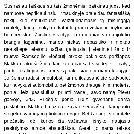
Susirašiau laiškais su tais žmonėmis, patikinau juos, kad
namuose neprikiaulinsiu, ir traukinyje praleidau fantastišką
naktį, kuo smulkiausiai vaizduodamasis tą mįslingąją
nimfetę, kurią mokysiu kalbėti prancūziškai ir myluosiu
humbertiškai. Žaislinėje stotyje, kur nutūpiau su naujutėliu
brangiu lagaminu, manęs niekas nepasitiko ir niekas
neatsiliepė telefonu; tačiau galiausiai į vienintelį žalio ir
rausvo Ramsdeilio viešbutį atkako paklaikęs peršlapęs
Makkū ir atnešė žinią, kad jo namai ką tik sudegė – matyt,
įžiebti tos liepsnos, kuri visą naktį siautėjo mano kraujyje.
Jo šeima radusi prieglobstį jam priklausančioje sodyboje,
kur nuvykusi automobiliu, bet žmonos draugė, kilni moteris,
ponia Heiz, pasisiūliusi priimti mane į savo namą Pievų
gatvėje, 342. Priešais ponią Heiz gyvenanti dama
paskolino Makkū limuziną, žaviai senovišką, kampuotu
stogeliu, vairuojamą linksmo negro. Bet kadangi vienintelė
priežastis, dėl kurios čia važiavau, išnyko, naujasis
pasiūlymas atrodė absurdiškas. Gerai, jo namą reikės