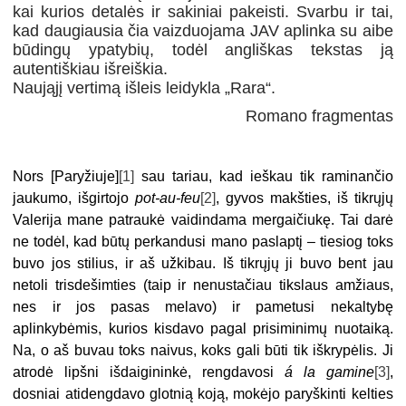
kai kurios detalės ir sakiniai pakeisti. Svarbu ir tai,
kad daugiausia čia vaizduojama JAV aplinka su aibe
būdingų ypatybių, todėl angliškas tekstas ją
autentiškiau išreiškia.
Naująjį vertimą išleis leidykla „Rara“.
Romano fragmentas
Nors [Paryžiuje]
[1]
sau tariau, kad ieškau tik raminančio
jaukumo, išgirtojo
pot-au-feu
[2]
, gyvos makšties, iš tikrųjų
Valerija mane patraukė vaidindama mergaičiukę. Tai darė
ne todėl, kad būtų perkandusi mano paslaptį – tiesiog toks
buvo jos stilius, ir aš užkibau. Iš tikrųjų ji buvo bent jau
netoli trisdešimties (taip ir nenustačiau tikslaus amžiaus,
nes ir jos pasas melavo) ir pametusi nekaltybę
aplinkybėmis, kurios kisdavo pagal prisiminimų nuotaiką.
Na, o aš buvau toks naivus, koks gali būti tik iškrypėlis. Ji
atrodė lipšni išdaigininkė, rengdavosi
á la gamine
[3]
,
dosniai atidengdavo glotnią koją, mokėjo paryškinti kelties