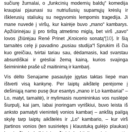
sučiurę žurnalai, o „funkcinių modernių baldų“ komedija
kraupiai pjaunasi su nutriušusių supamųjų krėslų ir
išklerusių staliukų su negyvomis lempomis tragedija. Ji
mane nuvedė į viršų, kur kairėje buvo „mano“ kambarys.
Apžiūrinėjau jį pro tirštą atmetimo miglą, bet virš „savo“
lovos įžiūrėjau René Prinet „Kroicerio sonatą“
[10]
. Ir šią
tarnaitės celę ji pavadino „pusiau studija“! Sprukim iš čia
kuo greičiau, tvirtai tariau sau, dėdamasis, kad svarstau
absurdiškai ir grėsliai žemą kainą, kurios svajinga
šeimininkė prašė už maitinimą ir kambarį.
Vis dėlto Senajame pasaulyje įgytas taktas liepė man
ištverti visą kankynę. Per laiptų aikštelę perėjome į
dešiniąją namo pusę (kur esantys „mano ir Lo kambariai“ –
Lo, matyt, tarnaitė), ir mylimasis nuomininkas vos nuslėpė
šiurpulį, kai jam, labai įnoringam vyriškiui, buvo leista iš
anksto pamatyti vienintelį vonios kambarį – ankštą pailgą
skylę tarp laiptų aikštelės ir „Lo“ kambario, – kur virš
įtartinos vonios (ten susirietęs į klaustuką gulėjo plaukas)