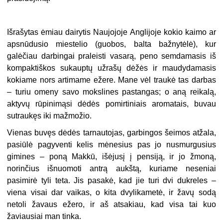
Išrašytas ėmiau dairytis Naujojoje Anglijoje kokio kaimo ar
apsnūdusio miestelio (guobos, balta bažnytėlė), kur
galėčiau darbingai praleisti vasarą, peno semdamasis iš
kompaktiškos sukauptų užrašų dėžės ir maudydamasis
kokiame nors artimame ežere. Mane vėl traukė tas darbas
– turiu omeny savo mokslines pastangas; o aną reikalą,
aktyvų rūpinimąsi dėdės pomirtiniais aromatais, buvau
sutraukęs iki mažmožio.
Vienas buvęs dėdės tarnautojas, garbingos šeimos atžala,
pasiūlė pagyventi kelis mėnesius pas jo nusmurgusius
gimines – poną Makkū, išėjusį į pensiją, ir jo žmoną,
norinčius išnuomoti antrą aukštą, kuriame neseniai
pasimirė tyli teta. Jis pasakė, kad jie turi dvi dukreles –
viena visai dar vaikas, o kita dvylikametė, ir žavų sodą
netoli žavaus ežero, ir aš atsakiau, kad visa tai kuo
žaviausiai man tinka.