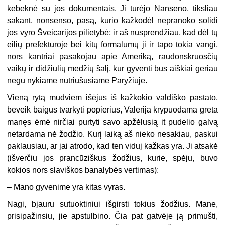
kebeknė su jos dokumentais. Ji turėjo Nanseno, tiksliau
sakant, nonsenso, pasą, kurio kažkodėl nepranoko solidi
jos vyro Šveicarijos pilietybė; ir aš nusprendžiau, kad dėl tų
eilių prefektūroje bei kitų formalumų ji ir tapo tokia vangi,
nors kantriai pasakojau apie Ameriką, raudonskruosčių
vaikų ir didžiulių medžių šalį, kur gyventi bus aiškiai geriau
negu nykiame nutriušusiame Paryžiuje.
Vieną rytą mudviem išėjus iš kažkokio valdiško pastato,
beveik baigus tvarkyti popierius, Valerija krypuodama greta
manęs ėmė nirčiai purtyti savo apžėlusią it pudelio galvą
netardama nė žodžio. Kurį laiką aš nieko nesakiau, paskui
paklausiau, ar jai atrodo, kad ten viduj kažkas yra. Ji atsakė
(išverčiu jos prancūziškus žodžius, kurie, spėju, buvo
kokios nors slaviškos banalybės vertimas):
– Mano gyvenime yra kitas vyras.
Nagi, bjauru sutuoktiniui išgirsti tokius žodžius. Mane,
prisipažinsiu, jie apstulbino. Čia pat gatvėje ją primušti,