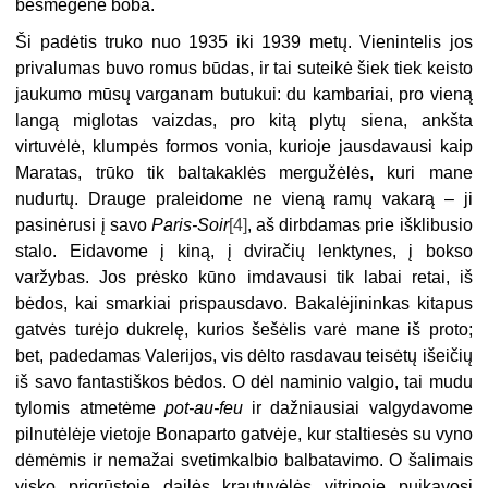
besmegenė boba.
Ši padėtis truko nuo 1935 iki 1939 metų. Vienintelis jos
privalumas buvo romus būdas, ir tai suteikė šiek tiek keisto
jaukumo mūsų varganam butukui: du kambariai, pro vieną
langą miglotas vaizdas, pro kitą plytų siena, ankšta
virtuvėlė, klumpės formos vonia, kurioje jausdavausi kaip
Maratas, trūko tik baltakaklės mergužėlės, kuri mane
nudurtų. Drauge praleidome ne vieną ramų vakarą – ji
pasinėrusi į savo
Paris-Soir
[4]
, aš dirbdamas prie išklibusio
stalo. Eidavome į kiną, į dviračių lenktynes, į bokso
varžybas. Jos prėsko kūno imdavausi tik labai retai, iš
bėdos, kai smarkiai prispausdavo. Bakalėjininkas kitapus
gatvės turėjo dukrelę, kurios šešėlis varė mane iš proto;
bet, padedamas Valerijos, vis dėlto rasdavau teisėtų išeičių
iš savo fantastiškos bėdos. O dėl naminio valgio, tai mudu
tylomis atmetėme
pot-au-feu
ir dažniausiai valgydavome
pilnutėlėje vietoje Bonaparto gatvėje, kur staltiesės su vyno
dėmėmis ir nemažai svetimkalbio balbatavimo. O šalimais
visko prigrūstoje dailės krautuvėlės vitrinoje puikavosi