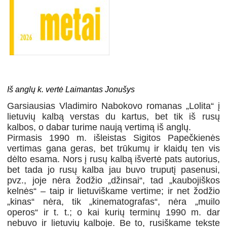
Iš anglų k. vertė Laimantas Jonušys
Garsiausias Vladimiro Nabokovo romanas „Lolita“ į
lietuvių kalbą verstas du kartus, bet tik iš rusų
kalbos, o dabar turime naują vertimą iš anglų.
Pirmasis 1990 m. išleistas Sigitos Papečkienės
vertimas gana geras, bet trūkumų ir klaidų ten vis
dėlto esama. Nors į rusų kalbą išvertė pats autorius,
bet tada jo rusų kalba jau buvo truputį pasenusi,
pvz., joje nėra žodžio „džinsai“, tad „kaubojiškos
kelnės“ – taip ir lietuviškame vertime; ir net žodžio
„kinas“ nėra, tik „kinematografas“, nėra „muilo
operos“ ir t. t.; o kai kurių terminų 1990 m. dar
nebuvo ir lietuvių kalboje. Be to, rusiškame tekste