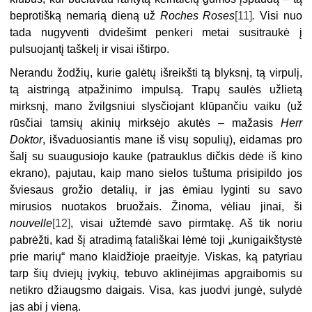
beprotišką nemarią dieną už
Roches Roses
[11]
.
Visi nuo
tada nugyventi dvidešimt penkeri metai susitraukė į
pulsuojantį taškelį ir visai ištirpo.
Nerandu žodžių, kurie galėtų išreikšti tą blyksnį, tą virpulį,
tą aistringą atpažinimo impulsą. Trapų saulės užlietą
mirksnį, mano žvilgsniui slysčiojant klūpančiu vaiku (už
rūsčiai tamsių akinių mirksėjo akutės – mažasis
Herr
Doktor
, išvaduosiantis mane iš visų sopulių), eidamas pro
šalį su suaugusiojo kauke (patrauklus dičkis dėdė iš kino
ekrano), pajutau, kaip mano sielos tuštuma prisipildo jos
šviesaus grožio detalių, ir jas ėmiau lyginti su savo
mirusios nuotakos bruožais. Žinoma, vėliau jinai, ši
nouvelle
[12]
, visai užtemdė savo pirmtakę. Aš tik noriu
pabrėžti, kad šį atradimą fatališkai lėmė toji „kunigaikštystė
prie marių“ mano klaidžioje praeityje. Viskas, ką patyriau
tarp šių dviejų įvykių, tebuvo aklinėjimas apgraibomis su
netikro džiaugsmo daigais. Visa, kas juodvi jungė, sulydė
jas abi į vieną.