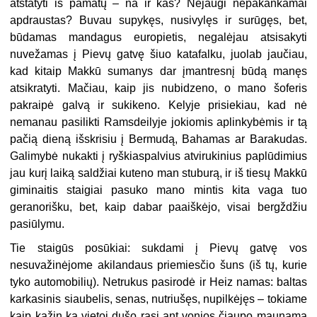
atstatyti iš pamatų – na ir kas? Nejaugi nepakankamai
apdraustas? Buvau supykęs, nusivylęs ir surūgęs, bet,
būdamas mandagus europietis, negalėjau atsisakyti
nuvežamas į Pievų gatvę šiuo katafalku, juolab jaučiau,
kad kitaip Makkū sumanys dar įmantresnį būdą manęs
atsikratyti. Mačiau, kaip jis nubidzeno, o mano šoferis
pakraipė galvą ir sukikeno. Kelyje prisiekiau, kad nė
nemanau pasilikti Ramsdeilyje jokiomis aplinkybėmis ir tą
pačią dieną išskrisiu į Bermudą, Bahamas ar Barakudas.
Galimybė nukakti į ryškiaspalvius atvirukinius paplūdimius
jau kurį laiką saldžiai kuteno man stuburą, ir iš tiesų Makkū
giminaitis staigiai pasuko mano mintis kita vaga tuo
geranorišku, bet, kaip dabar paaiškėjo, visai bergždžiu
pasiūlymu.
Tie staigūs posūkiai: sukdami į Pievų gatvę vos
nesuvažinėjome akilandaus priemiesčio šuns (iš tų, kurie
tyko automobilių). Netrukus pasirodė ir Heiz namas: baltas
karkasinis siaubelis, senas, nutriušęs, nupilkėjęs – tokiame
kaip kažin ką vietoj dušo rasi ant vonios čiaupo maunamą