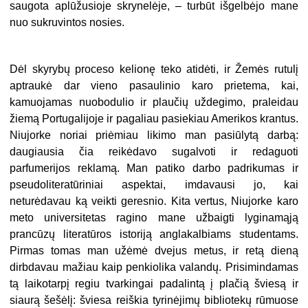
saugota aplūžusioje skrynelėje, – turbūt išgelbėjo mane
nuo sukruvintos nosies.
Dėl skyrybų proceso kelionę teko atidėti, ir Žemės rutulį
aptraukė dar vieno pasaulinio karo prietema, kai,
kamuojamas nuobodulio ir plaučių uždegimo, praleidau
žiemą Portugalijoje ir pagaliau pasiekiau Amerikos krantus.
Niujorke noriai priėmiau likimo man pasiūlytą darbą:
daugiausia čia reikėdavo sugalvoti ir redaguoti
parfumerijos reklamą. Man patiko darbo padrikumas ir
pseudoliteratūriniai aspektai, imdavausi jo, kai
neturėdavau ką veikti geresnio. Kita vertus, Niujorke karo
meto universitetas ragino mane užbaigti lyginamąją
prancūzų literatūros istoriją anglakalbiams studentams.
Pirmas tomas man užėmė dvejus metus, ir retą dieną
dirbdavau mažiau kaip penkiolika valandų. Prisimindamas
tą laikotarpį regiu tvarkingai padalintą į plačią šviesą ir
siaurą šešėlį: šviesa reiškia tyrinėjimų bibliotekų rūmuose