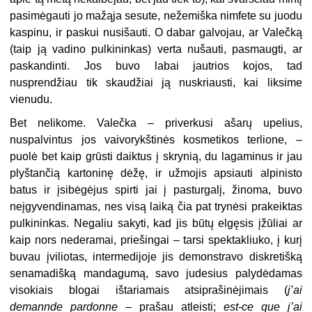
pasimėgauti jo mažąja sesute, nežemiška nimfete su juodu
kaspinu, ir paskui nusišauti. O dabar galvojau, ar Valečką
(taip ją vadino pulkininkas) verta nušauti, pasmaugti, ar
paskandinti. Jos buvo labai jautrios kojos, tad
nusprendžiau tik skaudžiai ją nuskriausti, kai liksime
vienudu.
Bet nelikome. Valečka – priverkusi ašarų upelius,
nuspalvintus jos vaivorykštinės kosmetikos terlione, –
puolė bet kaip grūsti daiktus į skrynią, du lagaminus ir jau
plyštančią kartoninę dėžę, ir užmojis apsiauti alpinisto
batus ir įsibėgėjus spirti jai į pasturgalį, žinoma, buvo
neįgyvendinamas, nes visą laiką čia pat trynėsi prakeiktas
pulkininkas. Negaliu sakyti, kad jis būtų elgęsis įžūliai ar
kaip nors nederamai, priešingai – tarsi spektakliuko, į kurį
buvau įviliotas, intermedijoje jis demonstravo diskretišką
senamadišką mandagumą, savo judesius palydėdamas
visokiais blogai ištariamais atsiprašinėjimais (
j’ai
demannde pardonne
– prašau atleisti;
est-ce que j’ai