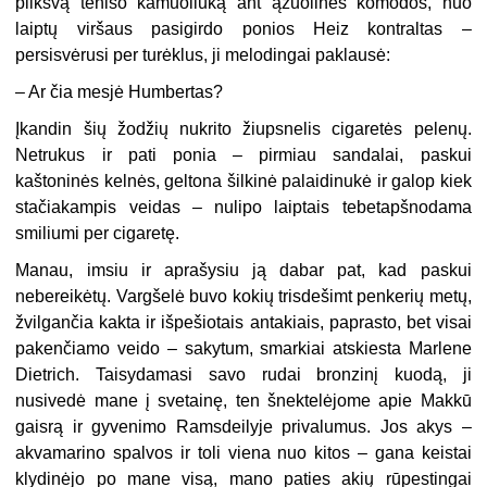
pilkšvą teniso kamuoliuką ant ąžuolinės komodos, nuo
laiptų viršaus pasigirdo ponios Heiz kontraltas –
persisvėrusi per turėklus, ji melodingai paklausė:
– Ar čia mesjė Humbertas?
Įkandin šių žodžių nukrito žiupsnelis cigaretės pelenų.
Netrukus ir pati ponia – pirmiau sandalai, paskui
kaštoninės kelnės, geltona šilkinė palaidinukė ir galop kiek
stačiakampis veidas – nulipo laiptais tebetapšnodama
smiliumi per cigaretę.
Manau, imsiu ir aprašysiu ją dabar pat, kad paskui
nebereikėtų. Vargšelė buvo kokių trisdešimt penkerių metų,
žvilgančia kakta ir išpešiotais antakiais, paprasto, bet visai
pakenčiamo veido – sakytum, smarkiai atskiesta Marlene
Dietrich. Taisydamasi savo rudai bronzinį kuodą, ji
nusivedė mane į svetainę, ten šnektelėjome apie Makkū
gaisrą ir gyvenimo Ramsdeilyje privalumus. Jos akys –
akvamarino spalvos ir toli viena nuo kitos – gana keistai
klydinėjo po mane visą, mano paties akių rūpestingai