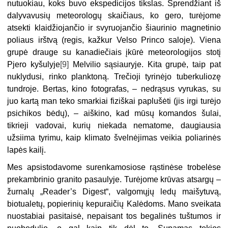
nutuokiau, koks buvo ekspedicijos tikslas. Sprendžiant iš
dalyvavusių meteorologų skaičiaus, ko gero, turėjome
atsekti klaidžiojančio ir svyruojančio šiaurinio magnetinio
poliaus irštvą (regis, kažkur Velso Princo saloje). Viena
grupė drauge su kanadiečiais įkūrė meteorologijos stotį
Pjero kyšulyje
[9]
Melvilio sąsiauryje. Kita grupė, taip pat
nuklydusi, rinko planktoną. Trečioji tyrinėjo tuberkuliozę
tundroje. Bertas, kino fotografas, – nedrąsus vyrukas, su
juo kartą man teko smarkiai fiziškai paplušėti (jis irgi turėjo
psichikos bėdų), – aiškino, kad mūsų komandos šulai,
tikrieji vadovai, kurių niekada nematome, daugiausia
užsiima tyrimu, kaip klimato švelnėjimas veikia poliarinės
lapės kailį.
Mes apsistodavome surenkamosiose rąstinėse trobelėse
prekambrinio granito pasaulyje. Turėjome krūvas atsargų –
žurnalų „Reader’s Digest“, valgomųjų ledų maišytuvą,
biotualetų, popierinių kepuraičių Kalėdoms. Mano sveikata
nuostabiai pasitaisė, nepaisant tos begalinės tuštumos ir