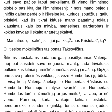
kuri savo pačios labui perkeliama iš vieno išmintingo
globėjo pas kitą dar išmintingesnį; ir nors mano bejėgis
įniršis galbūt perdėjo ir iškreipė kai kuriuos įspūdžius, galiu
prisiekti, kad jis tikrai kláusė mano patarimų tokiais
klausimais kaip jos mityba, mėnesinės, garderobas ir
kokias knygas ji skaito ar turėtų skaityti.
– Man atrodo, – sakė jis, – jai patiks „Žanas Kristofas“, ką?
Oi, tiesiog mokslinčius tas ponas Taksovičius.
Šitiems tauškalams padariau galą pasiūlydamas Valerijai
tuoj pat susidėti savo negausią mantą, tada trivialusis
pulkininkas kilniai pareiškė sunešiąs viską į mašiną. Grįžęs
prie savo profesinės veiklos, jis vežė Humbertus į jų būstą,
ir visą kelią Valerija šnekėjo, o Humbertas Rūstusis su
Humbertu Romiuoju mintyse svarstė, ar Humbertas
Humbertas turėtų užmušti ją ar jos meilužį, ar abu, ar nė
vieno. Pamenu, kartą rankoje laikiau pistoletą,
bendramokslio studento ginklą, tomis dienomis (rodos,
apie tą metą nekalbėjau, bet jau tiek to), kai svarsčiau mintį