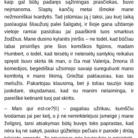
kaip gal būtų padaręs sąžiningas prasčiokas, buvo
neįmanoma. Slaptų kančių metai išmokė mane
nežmoniškai tvardytis. Tad įstūmiau ją į taksi, jau kurį laiką
paslaugiai šliaužusį palei šaligatvį, ir šioje gana uždaroje
vietoje ramiai pasiūliau jai paaiškinti tuos smarkius
žodžius. Mane dusino kylantis įniršis – ne todėl, kad būčiau
labai prisirišęs prie šios komiškos figūros, madam
Humbert, o todėl, kad teisėtų ir neteisėtų santykių reikalus
spręsti buvo skirta tik man, o čia mat Valerija, žmona iš
komedijos, begėdiškai užsimojo savaip sureguliuoti mano
komfortą ir mano likimą. Griežtai paklausiau, kas tas
meilužis. Pakartojau klausimą, bet ji toliau tauzijo kaip
juokdarė, skųsdamasi, kad su manim nelaiminga, ir
pareiškė ketinanti tuoj pat skirtis.
–
Mais qui est-ce?
[6]
– pagaliau užrikau, kumščiu
tvodamas jai per kelį, o ji nė nemirktelėjusi įsmeigė į mane
žvilgsnį, tarsi atsakymas būtų buvęs toks paprastas, kad
nėra ką nė sakyti, paskui gūžtelėjo pečiais ir parodė į drūtą