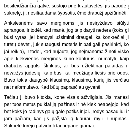
besileidžiančia gatve, sustojo prie krautuvėlės, jis parodė į
suknelę, ji, nesiliaudama šypsotis, ėmė drabužį apžiūrinėti.
Ankstesnėms savo merginoms jis nesiryždavo siūlyti
aprangos, ir todėl, kad manė, jog taip daryti nedera (koks gi
būsi vyras, jei bandysi užsiminti draugei, ką konkrečiai ji
turėtų dėvėti, juk suaugusi moteris ir pati gali pasirinkti, ko
jai reikia), ir todėl, kad nujautė, jog neįmanoma žinoti visko
apie kiekvienos merginos kūno kontūrus, numatyti, kaip
drabužis apguls išlinkius, ar bus užtektinai palaidas ir
nevaržys judesių, kaip bus, kai medžiaga liesis prie odos.
Buvo tokia daugybė klausimų, klausimų, kurių jis verčiau
net neformulavo. Kad būtų paprasčiau gyventi.
Tačiau ji buvo kitokia, kone visais atžvilgiais. Jis manėsi
per tuos metus puikiai ją pažinęs ir nė kiek neabejojo, kad
bet koks jo radinys galų gale patiks ir jai. Įrodys pasauliui ir
jam pačiam, kad jis pažįsta ją kiaurai, myli ir rūpinasi.
Suknelė turėjo patvirtinti tai nepaneigiamai.