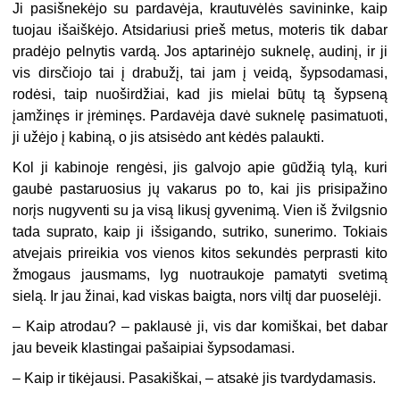
Ji pasišnekėjo su pardavėja, krautuvėlės savininke, kaip
tuojau išaiškėjo. Atsidariusi prieš metus, moteris tik dabar
pradėjo pelnytis vardą. Jos aptarinėjo suknelę, audinį, ir ji
vis dirsčiojo tai į drabužį, tai jam į veidą, šypsodamasi,
rodėsi, taip nuoširdžiai, kad jis mielai būtų tą šypseną
įamžinęs ir įrėminęs. Pardavėja davė suknelę pasimatuoti,
ji užėjo į kabiną, o jis atsisėdo ant kėdės palaukti.
Kol ji kabinoje rengėsi, jis galvojo apie gūdžią tylą, kuri
gaubė pastaruosius jų vakarus po to, kai jis prisipažino
norįs nugyventi su ja visą likusį gyvenimą. Vien iš žvilgsnio
tada suprato, kaip ji išsigando, sutriko, sunerimo. Tokiais
atvejais prireikia vos vienos kitos sekundės perprasti kito
žmogaus jausmams, lyg nuotraukoje pamatyti svetimą
sielą. Ir jau žinai, kad viskas baigta, nors viltį dar puoselėji.
– Kaip atrodau? – paklausė ji, vis dar komiškai, bet dabar
jau beveik klastingai pašaipiai šypsodamasi.
– Kaip ir tikėjausi. Pasakiškai, – atsakė jis tvardydamasis.