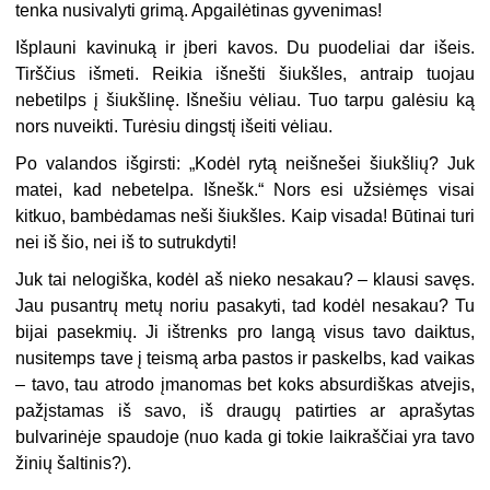
tenka nusivalyti grimą. Apgailėtinas gyvenimas!
Išplauni kavinuką ir įberi kavos. Du puodeliai dar išeis.
Tirščius išmeti. Reikia išnešti šiukšles, antraip tuojau
nebetilps į šiukšlinę. Išnešiu vėliau. Tuo tarpu galėsiu ką
nors nuveikti. Turėsiu dingstį išeiti vėliau.
Po valandos išgirsti: „Kodėl rytą neišnešei šiukšlių? Juk
matei, kad nebetelpa. Išnešk.“ Nors esi užsiėmęs visai
kitkuo, bambėdamas neši šiukšles. Kaip visada! Būtinai turi
nei iš šio, nei iš to sutrukdyti!
Juk tai nelogiška, kodėl aš nieko nesakau? – klausi savęs.
Jau pusantrų metų noriu pasakyti, tad kodėl nesakau? Tu
bijai pasekmių. Ji ištrenks pro langą visus tavo daiktus,
nusitemps tave į teismą arba pastos ir paskelbs, kad vaikas
– tavo, tau atrodo įmanomas bet koks absurdiškas atvejis,
pažįstamas iš savo, iš draugų patirties ar aprašytas
bulvarinėje spaudoje (nuo kada gi tokie laikraščiai yra tavo
žinių šaltinis?).