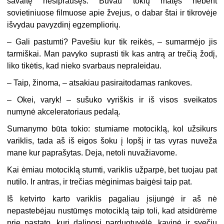
savaitę nesiprausęs. Buvau tokių matęs nebent
sovietiniuose filmuose apie žvejus, o dabar štai ir tikrovėje
išvydau pavyzdinį egzempliorių.
– Gali pastumti? Pavešiu kur tik reikės, – sumarmėjo jis
tarmiškai. Man pavyko suprasti tik kas antrą ar trečią žodį,
liko tikėtis, kad nieko svarbaus nepraleidau.
– Taip, žinoma, – atsakiau pasiraitodamas rankoves.
– Okei, varyk! – sušuko vyriškis ir iš visos sveikatos
numynė akceleratoriaus pedalą.
Sumanymo būta tokio: stumiame motociklą, kol užsikurs
variklis, tada aš iš eigos šoku į lopšį ir tas vyras nuveža
mane kur paprašytas. Deja, netoli nuvažiavome.
Kai ėmiau motociklą stumti, variklis užparpė, bet tuojau pat
nutilo. Ir antras, ir trečias mėginimas baigėsi taip pat.
Iš ketvirto karto variklis pagaliau įsijungė ir aš nė
nepastebėjau nustūmęs motociklą taip toli, kad atsidūrėme
prie pastato, kurį dalinosi parduotuvėlė, kavinė ir svečių