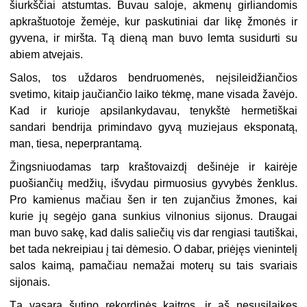
šiurkščiai atstumtas. Buvau saloje, akmenų girliandomis
apkraštuotoje žemėje, kur paskutiniai dar likę žmonės ir
gyvena, ir miršta. Tą dieną man buvo lemta susidurti su
abiem atvejais.
Salos, tos uždaros bendruomenės, neįsileidžiančios
svetimo, kitaip jaučiančio laiko tėkmę, mane visada žavėjo.
Kad ir kurioje apsilankydavau, tenykštė hermetiškai
sandari bendrija primindavo gyvą muziejaus eksponatą,
man, tiesa, neperprantamą.
Žingsniuodamas tarp kraštovaizdį dešinėje ir kairėje
puošiančių medžių, išvydau pirmuosius gyvybės ženklus.
Pro kamienus mačiau šen ir ten zujančius žmones, kai
kurie jų segėjo gana sunkius vilnonius sijonus. Draugai
man buvo sakę, kad dalis saliečių vis dar rengiasi tautiškai,
bet tada nekreipiau į tai dėmesio. O dabar, priėjęs vienintelį
salos kaimą, pamačiau nemažai moterų su tais svariais
sijonais.
Tą vasarą šutino rekordinės kaitros, ir aš nesusilaikęs