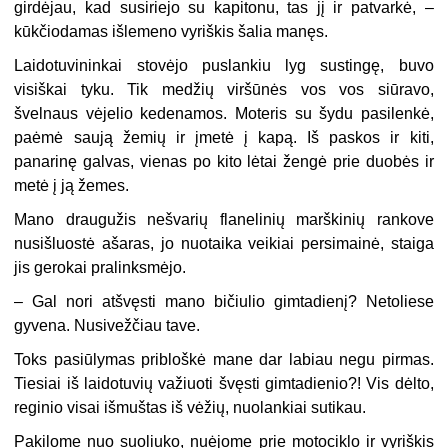
girdėjau, kad susiriejo su kapitonu, tas jį ir patvarkė, –
kūkčiodamas išlemeno vyriškis šalia manęs.
Laidotuvininkai stovėjo puslankiu lyg sustingę, buvo
visiškai tyku. Tik medžių viršūnės vos vos siūravo,
švelnaus vėjelio kedenamos. Moteris su šydu pasilenkė,
paėmė saują žemių ir įmetė į kapą. Iš paskos ir kiti,
panarinę galvas, vienas po kito lėtai žengė prie duobės ir
metė į ją žemes.
Mano draugužis nešvarių flanelinių marškinių rankove
nusišluostė ašaras, jo nuotaika veikiai persimainė, staiga
jis gerokai pralinksmėjo.
– Gal nori atšvęsti mano bičiulio gimtadienį? Netoliese
gyvena. Nusivežčiau tave.
Toks pasiūlymas pribloškė mane dar labiau negu pirmas.
Tiesiai iš laidotuvių važiuoti švęsti gimtadienio?! Vis dėlto,
reginio visai išmuštas iš vėžių, nuolankiai sutikau.
Pakilome nuo suoliuko, nuėjome prie motociklo ir vyriškis