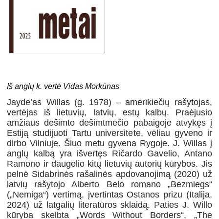
Iš anglų k. vertė Vidas Morkūnas
Jayde’as Willas (g. 1978) – amerikiečių rašytojas,
vertėjas iš lietuvių, latvių, estų kalbų. Praėjusio
amžiaus dešimto dešimtmečio pabaigoje atvykęs į
Estiją studijuoti Tartu universitete, vėliau gyveno ir
dirbo Vilniuje. Šiuo metu gyvena Rygoje. J. Willas į
anglų kalbą yra išvertęs Ričardo Gavelio, Antano
Ramono ir daugelio kitų lietuvių autorių kūrybos. Jis
pelnė Sidabrinės rašalinės apdovanojimą (2020) už
latvių rašytojo Alberto Belo romano „Bezmiegs“
(„Nemiga“) vertimą, įvertintas Ostanos prizu (Italija,
2024) už latgalių literatūros sklaidą. Paties J. Willo
kūryba skelbta „Words Without Borders“, „The