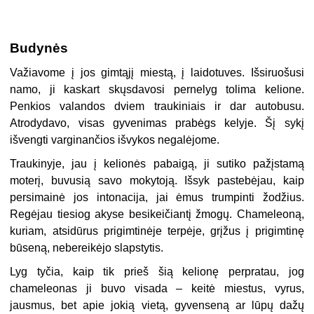
Budynės
Važiavome į jos gimtąjį miestą, į laidotuves. Išsiruošusi
namo, ji kaskart skųsdavosi pernelyg tolima kelione.
Penkios valandos dviem traukiniais ir dar autobusu.
Atrodydavo, visas gyvenimas prabėgs kelyje. Šį sykį
išvengti varginančios išvykos negalėjome.
Traukinyje, jau į kelionės pabaigą, ji sutiko pažįstamą
moterį, buvusią savo mokytoją. Išsyk pastebėjau, kaip
persimainė jos intonacija, jai ėmus trumpinti žodžius.
Regėjau tiesiog akyse besikeičiantį žmogų. Chameleoną,
kuriam, atsidūrus prigimtinėje terpėje, grįžus į prigimtinę
būseną, nebereikėjo slapstytis.
Lyg tyčia, kaip tik prieš šią kelionę perpratau, jog
chameleonas ji buvo visada – keitė miestus, vyrus,
jausmus, bet apie jokią vietą, gyvenseną ar lūpų dažų