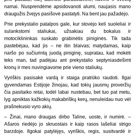
namai. Nusprendėme apsidovanoti alumi, naujasis mano
draugužis žvejys pasišovė pastatyti. Na bent jau pažadėjo.
Prie prekystalio patalpos gale, kur stovėjo keli suoleliai ir
sulankstomi staliukai, užsakiau du bokalus ir
motociklininkas suskato grabinėtis piniginės. Tik tada
pastebėjau, kad jis – ne itin blaivas; matydamas, kaip
naršo po sučiurintą juodą piniginę, supratau, kad mokėti
teks man, tad padėjau ant prekystalio septyniasdešimt
kronų ir mes nuvingiavome prie vieno staliukų.
Vyriškis pasisakė vardą ir staiga pratrūko raudoti. Ilgai
gyvendamas Estijoje žinojau, kad tokių jausmų proveržių
čia pasitaiko retai, todėl labai nustebau, bet tuo pat metu,
lyg apniktas kažkokių makabriškų kerų, nenuleidau nuo vėl
prašnekusio vyro akių.
– Žinai, mano draugas dirbo Taline, uoste, ir numirė. –
Ašaros riedėjo jo skruostais ir kaip rasos lašeliai strigo
barzdoje. Ilgokai patylėjęs, vyriškis, regis, susitvardė ir