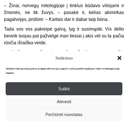
– Žinai, norvegų mitologijoje į tinklus būdavo viliojami ir
žmonės, ne tik žuvys, – pasakė ir, kelias akimirkas
pagalvojęs, pridūrė: – Kartais dar ir dabar taip būna.
Tada vos vos pakreipė galvą, lyg ir susimąstė. Vis dėlto
beveik tuojau pat pažvelgė man tiesiai į akis vėl su ta pačia
rūsčia išraiška veide.
– Mačiau, atvažiavai su Otu. Pakliuvai tarp pačių
Sutikimas
bjauriausių salos vagių. – Žilasis vyras nutilo ir įdėmiai į
mane pasižiūrėjo. Paskui pridėjo: – Mauk tiesiai per mišką,
Siekdami teikti geriausią patirtį, įrenginio informacijai saugoti ir (arba) pasiekti naudojame tokias technologijas kaip
kol dar gali.
slapukus.
Linktelėjau ir mes išėjome laukan. Šeimininkas nusivedė
Sutikti
mane už savo namo, parodė keliuką, kuriuo būsią
geriausia sprukti, ir patarė paskubėti, kol anie dar
Atmesti
girtuokliauja.
Aš grįžau prie motociklo priešais gelsvąjį namą, pasiėmiau
Peržiūrėti nuostatas
iš lopšio savo mantą ir kuo tyliau nupėdinau keliu.