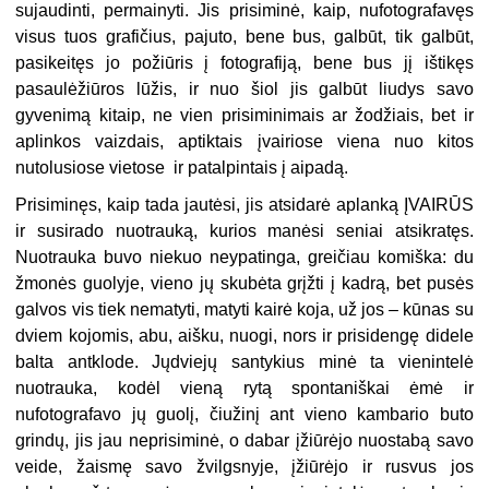
sujaudinti, permainyti. Jis prisiminė, kaip, nufotografavęs
visus tuos grafičius, pajuto, bene bus, galbūt, tik galbūt,
pasikeitęs jo požiūris į fotografiją, bene bus jį ištikęs
pasaulėžiūros lūžis, ir nuo šiol jis galbūt liudys savo
gyvenimą kitaip, ne vien prisiminimais ar žodžiais, bet ir
aplinkos vaizdais, aptiktais įvairiose viena nuo kitos
nutolusiose vietose ir patalpintais į aipadą.
Prisiminęs, kaip tada jautėsi, jis atsidarė aplanką ĮVAIRŪS
ir susirado nuotrauką, kurios manėsi seniai atsikratęs.
Nuotrauka buvo niekuo neypatinga, greičiau komiška: du
žmonės guolyje, vieno jų skubėta grįžti į kadrą, bet pusės
galvos vis tiek nematyti, matyti kairė koja, už jos – kūnas su
dviem kojomis, abu, aišku, nuogi, nors ir prisidengę didele
balta antklode. Jųdviejų santykius minė ta vienintelė
nuotrauka, kodėl vieną rytą spontaniškai ėmė ir
nufotografavo jų guolį, čiužinį ant vieno kambario buto
grindų, jis jau neprisiminė, o dabar įžiūrėjo nuostabą savo
veide, žaismę savo žvilgsnyje, įžiūrėjo ir rusvus jos