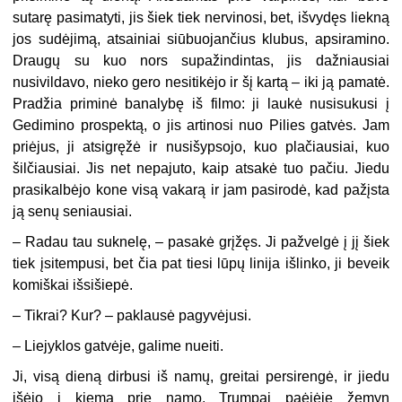
sutarę pasimatyti, jis šiek tiek nervinosi, bet, išvydęs liekną
jos sudėjimą, atsainiai siūbuojančius klubus, apsiramino.
Draugų su kuo nors supažindintas, jis dažniausiai
nusivildavo, nieko gero nesitikėjo ir šį kartą – iki ją pamatė.
Pradžia priminė banalybę iš filmo: ji laukė nusisukusi į
Gedimino prospektą, o jis artinosi nuo Pilies gatvės. Jam
priėjus, ji atsigręžė ir nusišypsojo, kuo plačiausiai, kuo
šilčiausiai. Jis net nepajuto, kaip atsakė tuo pačiu. Jiedu
prasikalbėjo kone visą vakarą ir jam pasirodė, kad pažįsta
ją senų seniausiai.
– Radau tau suknelę, – pasakė grįžęs. Ji pažvelgė į jį šiek
tiek įsitempusi, bet čia pat tiesi lūpų linija išlinko, ji beveik
komiškai išsišiepė.
– Tikrai? Kur? – paklausė pagyvėjusi.
– Liejyklos gatvėje, galime nueiti.
Ji, visą dieną dirbusi iš namų, greitai persirengė, ir jiedu
išėjo į kiemą prie namo. Trumpai paėjėję žemyn