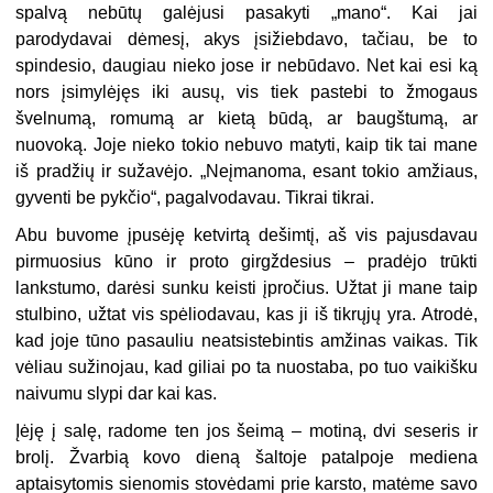
spalvą nebūtų galėjusi pasakyti „mano“. Kai jai
parodydavai dėmesį, akys įsižiebdavo, tačiau, be to
spindesio, daugiau nieko jose ir nebūdavo. Net kai esi ką
nors įsimylėjęs iki ausų, vis tiek pastebi to žmogaus
švelnumą, romumą ar kietą būdą, ar baugštumą, ar
nuovoką. Joje nieko tokio nebuvo matyti, kaip tik tai mane
iš pradžių ir sužavėjo. „Neįmanoma, esant tokio amžiaus,
gyventi be pykčio“, pagalvodavau. Tikrai tikrai.
Abu buvome įpusėję ketvirtą dešimtį, aš vis pajusdavau
pirmuosius kūno ir proto girgždesius – pradėjo trūkti
lankstumo, darėsi sunku keisti įpročius. Užtat ji mane taip
stulbino, užtat vis spėliodavau, kas ji iš tikrųjų yra. Atrodė,
kad joje tūno pasauliu neatsistebintis amžinas vaikas. Tik
vėliau sužinojau, kad giliai po ta nuostaba, po tuo vaikišku
naivumu slypi dar kai kas.
Įėję į salę, radome ten jos šeimą – motiną, dvi seseris ir
brolį. Žvarbią kovo dieną šaltoje patalpoje mediena
aptaisytomis sienomis stovėdami prie karsto, matėme savo