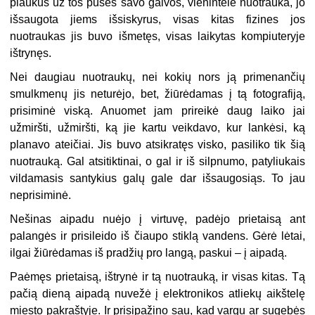
plaukus už tos pusės savo galvos, vienintelė nuotrauka, jo
išsaugota jiems išsiskyrus, visas kitas fizines jos
nuotraukas jis buvo išmetęs, visas laikytas kompiuteryje
ištrynęs.
Nei daugiau nuotraukų, nei kokių nors ją primenančių
smulkmenų jis neturėjo, bet, žiūrėdamas į tą fotografiją,
prisiminė viską. Anuomet jam prireikė daug laiko jai
užmiršti, užmiršti, ką jie kartu veikdavo, kur lankėsi, ką
planavo ateičiai. Jis buvo atsikratęs visko, pasiliko tik šią
nuotrauką. Gal atsitiktinai, o gal ir iš silpnumo, patyliukais
vildamasis santykius galų gale dar išsaugosiąs. To jau
neprisiminė.
Nešinas aipadu nuėjo į virtuvę, padėjo prietaisą ant
palangės ir prisileido iš čiaupo stiklą vandens. Gėrė lėtai,
ilgai žiūrėdamas iš pradžių pro langą, paskui – į aipadą.
Paėmęs prietaisą, ištrynė ir tą nuotrauką, ir visas kitas. Tą
pačią dieną aipadą nuvežė į elektronikos atliekų aikštelę
miesto pakraštyje. Ir prisipažino sau, kad vargu ar sugebės