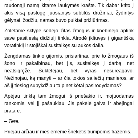
raudonąjį namą kitame laukymės krašte. Tik dabar krito į
akis visą pastogę juosiantys subtilūs drožiniai, žydintys
gėlynai, žodžiu, namas buvo puikiai prižiūrimas.
Žolėtame sklype sėdėjo žilas žmogus ir knebinėjo aplink
save pasitiestą didžiulį tinklą. Atrodė įkliuvęs į gigantišką
voratinklį ir stojiškai susitaikęs su aukos dalia.
Žengdamas tinklo gijomis, prisiartinau prie to žmogaus iš
šono ir pakalbinau, bet jis, susitelkęs į darbą, net
neatsigręžė. Šūktelėjau, bet vyras nesureagavo.
Nežinojau, ką manyti – ar čia tokios saliečių manieros, ar
aš jį tiesiog supykdžiau taip netikėtai pasirodydamas?
Apėjau tinklą tam žmogui iš priešakio ir, mojuodamas
rankomis, vėl jį pašaukiau. Jis pakėlė galvą ir abejingai
pratarė:
–
Tere
.
Priėjau arčiau ir mes ėmėme šnekėtis trumpomis frazėmis.