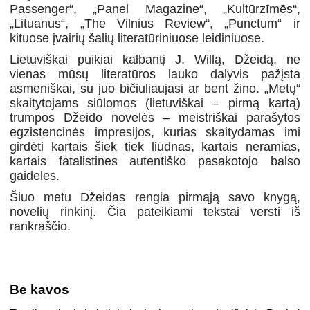
Passenger“, „Panel Magazine“, „Kultūrzīmēs“,
„Lituanus“, „The Vilnius Review“, „Punctum“ ir
kituose įvairių šalių literatūriniuose leidiniuose.
Lietuviškai puikiai kalbantį J. Willą, Džeidą, ne
vienas mūsų literatūros lauko dalyvis pažįsta
asmeniškai, su juo bičiuliaujasi ar bent žino. „Metų“
skaitytojams siūlomos (lietuviškai – pirmą kartą)
trumpos Džeido novelės – meistriškai parašytos
egzistencinės impresijos, kurias skaitydamas imi
girdėti kartais šiek tiek liūdnas, kartais neramias,
kartais fatalistines autentiško pasakotojo balso
gaideles.
Šiuo metu Džeidas rengia pirmąją savo knygą,
novelių rinkinį. Čia pateikiami tekstai versti iš
rankraščio.
Be kavos