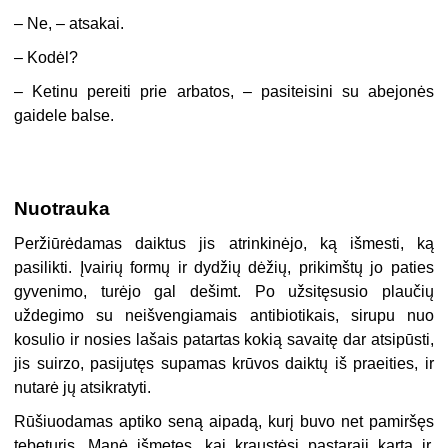
– Ne, – atsakai.
– Kodėl?
– Ketinu pereiti prie arbatos, – pasiteisini su abejonės
gaidele balse.
Nuotrauka
Peržiūrėdamas daiktus jis atrinkinėjo, ką išmesti, ką
pasilikti. Įvairių formų ir dydžių dėžių, prikimštų jo paties
gyvenimo, turėjo gal dešimt. Po užsitęsusio plaučių
uždegimo su neišvengiamais antibiotikais, sirupu nuo
kosulio ir nosies lašais patartas kokią savaitę dar atsipūsti,
jis suirzo, pasijutęs supamas krūvos daiktų iš praeities, ir
nutarė jų atsikratyti.
Rūšiuodamas aptiko seną aipadą, kurį buvo net pamiršęs
tebeturįs. Manė išmetęs, kai kraustėsi pastarąjį kartą ir,