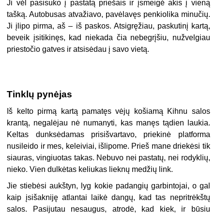
Ji vėl pasisuko į pastatą priešais ir įsmeigė akis į vieną
tašką. Autobusas atvažiavo, pavėlavęs penkiolika minučių.
Ji įlipo pirma, aš – iš paskos. Atsigręžiau, paskutinį kartą,
beveik įsitikinęs, kad niekada čia nebegrįšiu, nužvelgiau
priestočio gatves ir atsisėdau į savo vietą.
Tinklų pynėjas
Iš kelto pirmą kartą pamatęs vėjų košiamą Kihnu salos
krantą, negalėjau nė numanyti, kas manęs tądien laukia.
Keltas dunksėdamas prisišvartavo, priekinė platforma
nusileido ir mes, keleiviai, išlipome. Prieš mane driekėsi tik
siauras, vingiuotas takas. Nebuvo nei pastatų, nei rodyklių,
nieko. Vien dulkėtas keliukas lieknų medžių link.
Jie stiebėsi aukštyn, lyg kokie padangių garbintojai, o gal
kaip įsišakniję atlantai laikė dangų, kad tas nepritrėkštų
salos. Pasijutau nesaugus, atrodė, kad kiek, ir būsiu