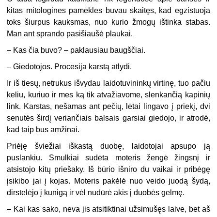
kitas mitologines pamėkles buvau skaitęs, kad egzistuoja
toks šiurpus kauksmas, nuo kurio žmogų ištinka stabas.
Man ant sprando pasišiaušė plaukai.
– Kas čia buvo? – paklausiau baugščiai.
– Giedotojos. Procesija karstą atlydi.
Ir iš tiesų, netrukus išvydau laidotuvininkų virtinę, tuo pačiu
keliu, kuriuo ir mes ką tik atvažiavome, slenkančią kapinių
link. Karstas, nešamas ant pečių, lėtai lingavo į priekį, dvi
senutės širdį veriančiais balsais garsiai giedojo, ir atrodė,
kad taip bus amžinai.
Priėję šviežiai iškastą duobę, laidotojai apsupo ją
puslankiu. Smulkiai sudėta moteris žengė žingsnį ir
atsistojo kitų priešaky. Iš būrio išniro du vaikai ir pribėgę
įsikibo jai į kojas. Moteris pakėlė nuo veido juodą šydą,
dirstelėjo į kunigą ir vėl nudūrė akis į duobės gelmę.
– Kai kas sako, neva jis atsitiktinai užsimušęs laive, bet aš