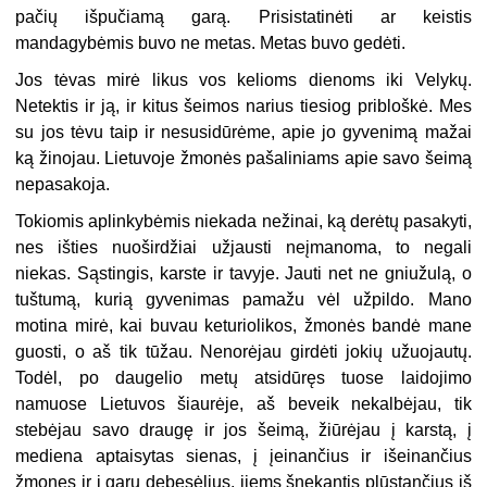
pačių išpučiamą garą. Prisistatinėti ar keistis
mandagybėmis buvo ne metas. Metas buvo gedėti.
Jos tėvas mirė likus vos kelioms dienoms iki Velykų.
Netektis ir ją, ir kitus šeimos narius tiesiog pribloškė. Mes
su jos tėvu taip ir nesusidūrėme, apie jo gyvenimą mažai
ką žinojau. Lietuvoje žmonės pašaliniams apie savo šeimą
nepasakoja.
Tokiomis aplinkybėmis niekada nežinai, ką derėtų pasakyti,
nes išties nuoširdžiai užjausti neįmanoma, to negali
niekas. Sąstingis, karste ir tavyje. Jauti net ne gniužulą, o
tuštumą, kurią gyvenimas pamažu vėl užpildo. Mano
motina mirė, kai buvau keturiolikos, žmonės bandė mane
guosti, o aš tik tūžau. Nenorėjau girdėti jokių užuojautų.
Todėl, po daugelio metų atsidūręs tuose laidojimo
namuose Lietuvos šiaurėje, aš beveik nekalbėjau, tik
stebėjau savo draugę ir jos šeimą, žiūrėjau į karstą, į
mediena aptaisytas sienas, į įeinančius ir išeinančius
žmones ir į garų debesėlius, jiems šnekantis plūstančius iš