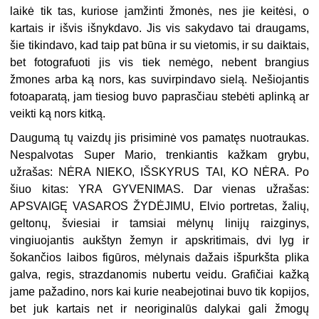
laikė tik tas, kuriose įamžinti žmonės, nes jie keitėsi, o
kartais ir išvis išnykdavo. Jis vis sakydavo tai draugams,
šie tikindavo, kad taip pat būna ir su vietomis, ir su daiktais,
bet fotografuoti jis vis tiek nemėgo, nebent brangius
žmones arba ką nors, kas suvirpindavo sielą. Nešiojantis
fotoaparatą, jam tiesiog buvo paprasčiau stebėti aplinką ar
veikti ką nors kitką.
Daugumą tų vaizdų jis prisiminė vos pamatęs nuotraukas.
Nespalvotas Super Mario, trenkiantis kažkam grybu,
užrašas: NĖRA NIEKO, IŠSKYRUS TAI, KO NĖRA. Po
šiuo kitas: YRA GYVENIMAS. Dar vienas užrašas:
APSVAIGĘ VASAROS ŽYDĖJIMU, Elvio portretas, žalių,
geltonų, šviesiai ir tamsiai mėlynų linijų raizginys,
vingiuojantis aukštyn žemyn ir apskritimais, dvi lyg ir
šokančios laibos figūros, mėlynais dažais išpurkšta plika
galva, regis, strazdanomis nubertu veidu. Grafičiai kažką
jame pažadino, nors kai kurie neabejotinai buvo tik kopijos,
bet juk kartais net ir neoriginalūs dalykai gali žmogų