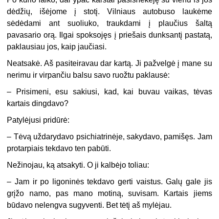
dėdžių, išėjome į stotį. Vilniaus autobuso laukėme
sėdėdami ant suoliuko, traukdami į plaučius šaltą
pavasario orą. Ilgai spoksojęs į priešais dunksantį pastatą,
paklausiau jos, kaip jaučiasi.
Neatsakė. Aš pasiteiravau dar kartą. Ji pažvelgė į mane su
nerimu ir virpančiu balsu savo ruožtu paklausė:
– Prisimeni, esu sakiusi, kad, kai buvau vaikas, tėvas
kartais dingdavo?
Patylėjusi pridūrė:
– Tėvą uždarydavo psichiatrinėje, sakydavo, pamišęs. Jam
protarpiais tekdavo ten pabūti.
Nežinojau, ką atsakyti. O ji kalbėjo toliau:
– Jam ir po ligoninės tekdavo gerti vaistus. Galų gale jis
grįžo namo, pas mano motiną, suvisam. Kartais jiems
būdavo nelengva sugyventi. Bet tėtį aš mylėjau.