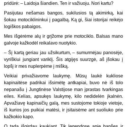
pridūrė: – Laidoja šiandien. Ten ir važiuoju. Nori kartu?
Pasijutau nešamas bangos, sukilusios tą akimirką, kai
šokau motociklininkui į pagalbą. Ką gi, šiai istorijai reikėjo
logiškos pabaigos.
Mes išgėrėme alų ir grįžome prie motociklo. Balsas mano
galvoje kažkodėl reikalavo nuotykio.
– Šį kartą geriau jau užsikurtum, – sumurmėjau panosėje,
vyriškiui jungiant variklį. Šis atgijęs suurzgė, aš įšokau į
lopšį ir mes nuplerpėme į mišką.
Veikiai privažiavome laukymę. Mūsų laukė kukliose
kapinaitėse padrikai išsimėtę antkapiai, buvo nė iš tolo
nepanašu į Jungtinėse Valstijose man įprastas tvarkingas
eiles. Kelias, apsukęs laukymę, kilo nedidelėn įkalnėn.
Apvažiavę kapinaičių galą, mes sustojome tokioje vietoje,
iš kurios jos puikiai matėsi, ir įsitaisėme ant suoliuko prie
kažkokio kapo.
O tada išgirdau kaukiant. Tik legendose apie banšes ir