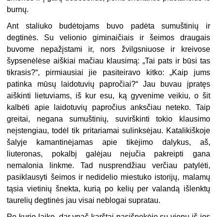
burnų.
Ant staliuko budėtojams buvo padėta sumuštinių ir
degtinės. Su velionio giminaičiais ir šeimos draugais
buvome nepažįstami ir, nors žvilgsniuose ir kreivose
šypsenėlėse aiškiai mačiau klausimą: „Tai pats ir būsi tas
tikrasis?“, pirmiausiai jie pasiteiravo kitko: „Kaip jums
patinka mūsų laidotuvių papročiai?“ Jau buvau įpratęs
aiškinti lietuviams, iš kur esu, ką gyvenime veikiu, o šit
kalbėti apie laidotuvių papročius anksčiau neteko. Taip
greitai, negana sumuštinių, suvirškinti tokio klausimo
neįstengiau, todėl tik pritariamai sulinksėjau. Katalikiškoje
šalyje kamantinėjamas apie tikėjimo dalykus, aš,
liuteronas, pokalbį galėjau nejučia pakreipti gana
nemalonia linkme. Tad nusprendžiau verčiau patylėti,
pasiklausyti šeimos ir nedidelio miestuko istorijų, malamų
tąsia vietinių šnekta, kurią po kelių per valandą išlenktų
taurelių degtinės jau visai neblogai supratau.
Po kurio laiko, dar ypač karštai pasišnekėję su vienu iš jos