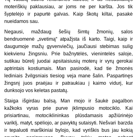
moteriškių paklausiau, ar joms ne per karšta. Jos tik
šyptelėjo ir papurtė galvas. Kaip škotų kiltai, pasakė
nueidamos sau.
Negausi, maždaug šešių šimtų žmonių, salos
bendruomenė „svetimą“ atpažįsta iš karto. Taigi, kaip ir
daugumoje mažų gyvenviečių, jaučiausi stebimas sulig
kiekvienu žingsniu. Prie bažnytėlės, vienintelės saloje,
sutikau būrelį juodai apsitaisiusių moterų ir vyrų gerokai
aptrintais kostiumais. Man pasirodė, kad tie žmonės
lediniais žvilgsniais tiesiog veja mane šalin. Paspartinęs
žingsnį juos praėjau ir patraukiau į kaimo vidurį, kur
dunksojo vos keletas pastatų.
Staiga išgirdau balsą. Man mojo ir šaukė pagalbon
kažkoks vyras prie purve įklimpusio motociklo. Kai
prisiartinau, motociklininkas plūsdamasis apžiūrinėjo
variklį, matyt, spėliojo, ar pavyktų sutaisyti. Nešvari barzda
ir tepaluoti marškiniai bylojo, kad vyriškis bus jau kokią