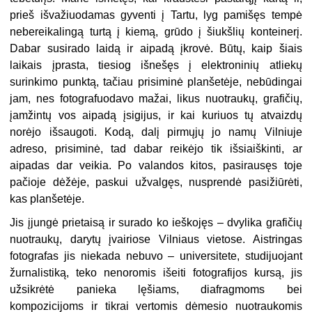
prieš išvažiuodamas gyventi į Tartu, lyg pamišęs tempė
nebereikalingą turtą į kiemą, grūdo į šiukšlių konteinerį.
Dabar susirado laidą ir aipadą įkrovė. Būtų, kaip šiais
laikais įprasta, tiesiog išnešęs į elektroninių atliekų
surinkimo punktą, tačiau prisiminė planšetėje, nebūdingai
jam, nes fotografuodavo mažai, likus nuotraukų, grafičių,
įamžintų vos aipadą įsigijus, ir kai kuriuos tų atvaizdų
norėjo išsaugoti. Kodą, dalį pirmųjų jo namų Vilniuje
adreso, prisiminė, tad dabar reikėjo tik išsiaiškinti, ar
aipadas dar veikia. Po valandos kitos, pasirausęs toje
pačioje dėžėje, paskui užvalgęs, nusprendė pasižiūrėti,
kas planšetėje.
Jis įjungė prietaisą ir surado ko ieškojęs – dvylika grafičių
nuotraukų, darytų įvairiose Vilniaus vietose. Aistringas
fotografas jis niekada nebuvo – universitete, studijuojant
žurnalistiką, teko nenoromis išeiti fotografijos kursą, jis
užsikrėtė panieka lęšiams, diafragmoms bei
kompozicijoms ir tikrai vertomis dėmesio nuotraukomis