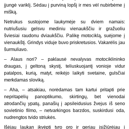
įjungė variklį. Sėdau į purviną lopšį ir mes vėl nubirbėme į
mišką.
Netrukus sustojome laukymėje su dviem namais:
nutriušusiu gelsvu mediniu vienaukščiu ir gražuoliu
šviesiai raudonu dviaukščiu. Palikę motociklą, suėjome į
vienaukštį. Grindys viduje buvo priskretusios. Vakarėlis jau
šurmuliavo.
– Alaus nori? – paklausė nevalyvas motociklininko
draugas, į geltoną skystį, teliuskuojantį vonioje vidur
patalpos, kurią, matyt, reikėjo laikyti svetaine, gulsčiai
merkdamas sloviką.
– Aha, – atsakiau, norėdamas tam kartui pritapti prie
nepritapėlių panoptikumo, skirtingų, bet vienodai
atrodančių ypatų, panašių į apsileidusius žvejus iš seno
sovietinio filmo, – netvarkingos barzdos, suskirdusi oda,
nudrengtos tvido striukės.
Išėjau laukan įkvėpti tyro oro ir geriau įsižiūrėjau į