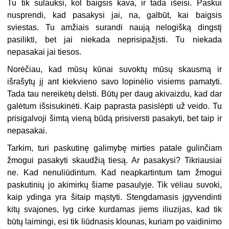
Tu tik sulauksi, kol baigsis kava, ir tada išeisi. Paskui
nusprendi, kad pasakysi jai, na, galbūt, kai baigsis
sviestas. Tu amžiais surandi naują nelogišką dingstį
pasilikti, bet jai niekada neprisipažįsti. Tu niekada
nepasakai jai tiesos.
Norėčiau, kad mūsų kūnai suvoktų mūsų skausmą ir
išrašytų jį ant kiekvieno savo lopinėlio visiems pamatyti.
Tada tau nereikėtų delsti. Būtų per daug akivaizdu, kad dar
galėtum išsisukinėti. Kaip paprasta pasislėpti už veido. Tu
prisigalvoji šimtą vieną būdą prisiversti pasakyti, bet taip ir
nepasakai.
Tarkim, turi paskutinę galimybę mirties patale gulinčiam
žmogui pasakyti skaudžią tiesą. Ar pasakysi? Tikriausiai
ne. Kad nenuliūdintum. Kad neapkartintum tam žmogui
paskutinių jo akimirkų šiame pasaulyje. Tik vėliau suvoki,
kaip ydinga yra šitaip mąstyti. Stengdamasis įgyvendinti
kitų svajones, lyg cirke kurdamas jiems iliuzijas, kad tik
būtų laimingi, esi tik liūdnasis klounas, kuriam po vaidinimo