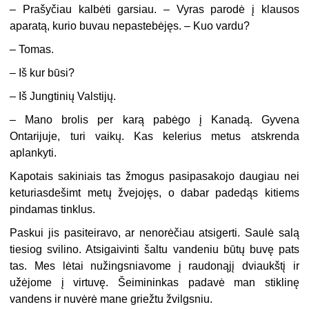
– Prašyčiau kalbėti garsiau. – Vyras parodė į klausos
aparatą, kurio buvau nepastebėjęs. – Kuo vardu?
– Tomas.
– Iš kur būsi?
– Iš Jungtinių Valstijų.
– Mano brolis per karą pabėgo į Kanadą. Gyvena
Ontarijuje, turi vaikų. Kas kelerius metus atskrenda
aplankyti.
Kapotais sakiniais tas žmogus pasipasakojo daugiau nei
keturiasdešimt metų žvejojęs, o dabar padedąs kitiems
pindamas tinklus.
Paskui jis pasiteiravo, ar nenorėčiau atsigerti. Saulė salą
tiesiog svilino. Atsigaivinti šaltu vandeniu būtų buvę pats
tas. Mes lėtai nužingsniavome į raudonąjį dviaukštį ir
užėjome į virtuvę. Šeimininkas padavė man stiklinę
vandens ir nuvėrė mane griežtu žvilgsniu.