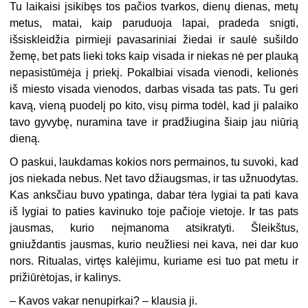
Tu laikaisi įsikibęs tos pačios tvarkos, dienų dienas, metų
metus, matai, kaip paruduoja lapai, pradeda snigti,
išsiskleidžia pirmieji pavasariniai žiedai ir saulė sušildo
žemę, bet pats lieki toks kaip visada ir niekas nė per plauką
nepasistūmėja į priekį. Pokalbiai visada vienodi, kelionės
iš miesto visada vienodos, darbas visada tas pats. Tu geri
kavą, vieną puodelį po kito, visų pirma todėl, kad ji palaiko
tavo gyvybę, nuramina tave ir pradžiugina šiaip jau niūrią
dieną.
O paskui, laukdamas kokios nors permainos, tu suvoki, kad
jos niekada nebus. Net tavo džiaugsmas, ir tas užnuodytas.
Kas anksčiau buvo ypatinga, dabar tėra lygiai ta pati kava
iš lygiai to paties kavinuko toje pačioje vietoje. Ir tas pats
jausmas, kurio neįmanoma atsikratyti. Šleikštus,
gniuždantis jausmas, kurio neužliesi nei kava, nei dar kuo
nors. Ritualas, virtęs kalėjimu, kuriame esi tuo pat metu ir
prižiūrėtojas, ir kalinys.
– Kavos vakar nenupirkai? – klausia ji.