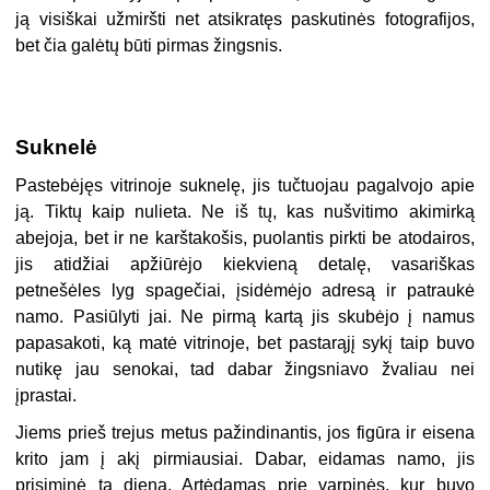
ją visiškai užmiršti net atsikratęs paskutinės fotografijos,
bet čia galėtų būti pirmas žingsnis.
Suknelė
Pastebėjęs vitrinoje suknelę, jis tučtuojau pagalvojo apie
ją. Tiktų kaip nulieta. Ne iš tų, kas nušvitimo akimirką
abejoja, bet ir ne karštakošis, puolantis pirkti be atodairos,
jis atidžiai apžiūrėjo kiekvieną detalę, vasariškas
petnešėles lyg spagečiai, įsidėmėjo adresą ir patraukė
namo. Pasiūlyti jai. Ne pirmą kartą jis skubėjo į namus
papasakoti, ką matė vitrinoje, bet pastarąjį sykį taip buvo
nutikę jau senokai, tad dabar žingsniavo žvaliau nei
įprastai.
Jiems prieš trejus metus pažindinantis, jos figūra ir eisena
krito jam į akį pirmiausiai. Dabar, eidamas namo, jis
prisiminė tą dieną. Artėdamas prie varpinės, kur buvo