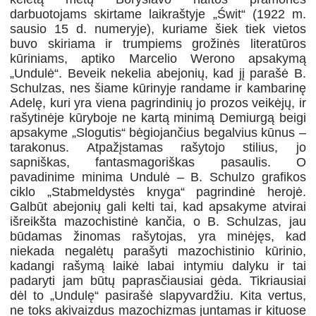
darbuotojams skirtame laikraštyje „Świt“ (1922 m.
sausio 15 d. numeryje), kuriame šiek tiek vietos
buvo skiriama ir trumpiems grožinės literatūros
kūriniams, aptiko Marcelio Werono apsakymą
„Undulė“. Beveik nekelia abejonių, kad jį parašė B.
Schulzas, nes šiame kūrinyje randame ir kambarinę
Adelę, kuri yra viena pagrindinių jo prozos veikėjų, ir
rašytinėje kūryboje ne kartą minimą Demiurgą beigi
apsakyme „Slogutis“ bėgiojančius begalvius kūnus –
tarakonus. Atpažįstamas rašytojo stilius, jo
sapniškas, fantasmagoriškas pasaulis. O
pavadinime minima Undulė – B. Schulzo grafikos
ciklo „Stabmeldystės knyga“ pagrindinė herojė.
Galbūt abejonių gali kelti tai, kad apsakyme atvirai
išreikšta mazochistinė kančia, o B. Schulzas, jau
būdamas žinomas rašytojas, yra minėjęs, kad
niekada negalėtų parašyti mazochistinio kūrinio,
kadangi rašymą laikė labai intymiu dalyku ir tai
padaryti jam būtų paprasčiausiai gėda. Tikriausiai
dėl to „Undulę“ pasirašė slapyvardžiu. Kita vertus,
ne toks akivaizdus mazochizmas juntamas ir kituose