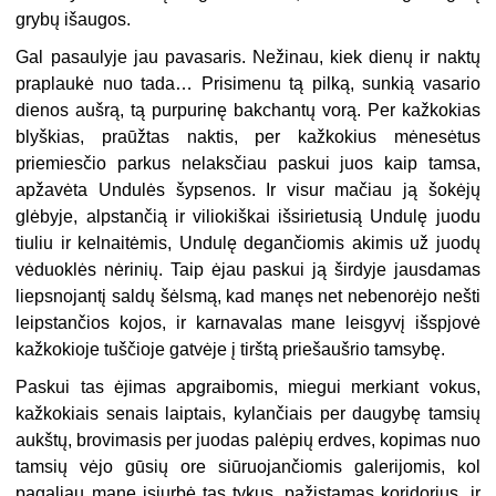
grybų išaugos.
Gal pasaulyje jau pavasaris. Nežinau, kiek dienų ir naktų
praplaukė nuo tada… Prisimenu tą pilką, sunkią vasario
dienos aušrą, tą purpurinę bakchantų vorą. Per kažkokias
blyškias, praūžtas naktis, per kažkokius mėnesėtus
priemiesčio parkus nelaksčiau paskui juos kaip tamsa,
apžavėta Undulės šypsenos. Ir visur mačiau ją šokėjų
glėbyje, alpstančią ir viliokiškai išsirietusią Undulę juodu
tiuliu ir kelnaitėmis, Undulę degančiomis akimis už juodų
vėduoklės nėrinių. Taip ėjau paskui ją širdyje jausdamas
liepsnojantį saldų šėlsmą, kad manęs net nebenorėjo nešti
leipstančios kojos, ir karnavalas mane leisgyvį išspjovė
kažkokioje tuščioje gatvėje į tirštą priešaušrio tamsybę.
Paskui tas ėjimas apgraibomis, miegui merkiant vokus,
kažkokiais senais laiptais, kylančiais per daugybę tamsių
aukštų, brovimasis per juodas palėpių erdves, kopimas nuo
tamsių vėjo gūsių ore siūruojančiomis galerijomis, kol
pagaliau mane įsiurbė tas tykus, pažįstamas koridorius, ir