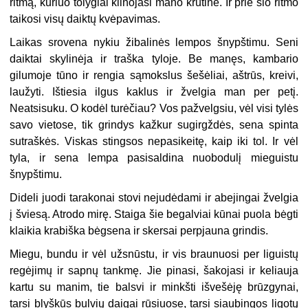
ritmą, kuriuo tolygiai kilnojasi mano krūtinė. Ir prie šio ritmo
taikosi visų daiktų kvėpavimas.
Laikas srovena nykiu žibalinės lempos šnypštimu. Seni
daiktai skylinėja ir traška tyloje. Be manęs, kambario
gilumoje tūno ir rengia sąmokslus šešėliai, aštrūs, kreivi,
laužyti. Ištiesia ilgus kaklus ir žvelgia man per petį.
Neatsisuku. O kodėl turėčiau? Vos pažvelgsiu, vėl visi tylės
savo vietose, tik grindys kažkur sugirgždės, sena spinta
sutraškės. Viskas stingsos nepasikeitę, kaip iki tol. Ir vėl
tyla, ir sena lempa pasisaldina nuobodulį mieguistu
šnypštimu.
Dideli juodi tarakonai stovi nejudėdami ir abejingai žvelgia
į šviesą. Atrodo mirę. Staiga šie begalviai kūnai puola bėgti
klaikia krabiška bėgsena ir skersai perpjauna grindis.
Miegu, bundu ir vėl užsnūstu, ir vis braunuosi per liguistų
regėjimų ir sapnų tankmę. Jie pinasi, šakojasi ir keliauja
kartu su manim, tie balsvi ir minkšti išvešėję brūzgynai,
tarsi blyškūs bulvių daigai rūsiuose, tarsi siaubingos ligotų