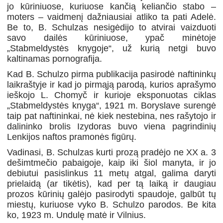
jo kūriniuose, kuriuose kančią keliančio stabo –
moters – vaidmenį dažniausiai atliko ta pati Adelė.
Be to, B. Schulzas nesigėdijo to atvirai vaizduoti
savo dailės kūriniuose, ypač minėtoje
„Stabmeldystės knygoje“, už kurią netgi buvo
kaltinamas pornografija.
Kad B. Schulzo pirma publikacija pasirodė naftininkų
laikraštyje ir kad jo pirmąją parodą, kurios aprašymo
ieškojo L. Chomyč ir kurioje eksponuotas ciklas
„Stabmeldystės knyga“, 1921 m. Boryslave surengė
taip pat naftininkai, nė kiek nestebina, nes rašytojo ir
dalininko brolis Izydoras buvo viena pagrindinių
Lenkijos naftos pramonės figūrų.
Vadinasi, B. Schulzas kurti prozą pradėjo ne XX a. 3
dešimtmečio pabaigoje, kaip iki šiol manyta, ir jo
debiutui pasislinkus 11 metų atgal, galima daryti
prielaidą (ar tikėtis), kad per tą laiką ir daugiau
prozos kūrinių galėjo pasirodyti spaudoje, galbūt tų
miestų, kuriuose vyko B. Schulzo parodos. Be kita
ko, 1923 m. Undulę matė ir Vilnius.