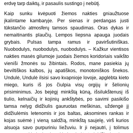
erdvę tarp daiktų, ir pasaulis sustingo į nebūtį.
Kaip sunku kvėpuoti žiemos nakties gniaužtuose
įkalintame kambaryje. Per sienas ir perdangas justi
tūkstančio atmosferų tamsos spaudimas. Oras dykas ir
nemaitinantis plaučių. Lempos liepsna apauga juodais
grybais. Pulsas tampa ramus ir paviršutiniškas.
Nuobodulys, nuobodulys, nuobodulys. – Kažkur vientisos
nakties masės gilumoje juodais žiemos koridoriais vaikšto
vieniši žmonės su žibintais. Rodos, mane pasiekia jų
beviltiškos kalbos, jų apatiškos, monotoniškos šnekos.
Undulė, Undulė ilsisi savo kvapnioje lovoje, apglėbta kieto
miego, kuris iš jos čiulpia visų orgijų ir šėlionių
prisiminimus. Jos bejėgį minkštą kūną, išsilukštenusį iš
tiulio, kelnaičių ir kojinių ankštybės, po savimi pasikišo
tamsa nelyg didžiulis gauruotas meškinas, uždengė jį
didžiulėmis letenomis ir jos baltas, aksomines rankas ir
kojas suėmė į vieną saldžią, minkštą saujelę, virš kurios
alsuoja savo purpuriniu liežuviu. Ir ji nejautri, į tolimus