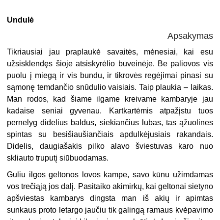
Undulė
Apsakymas
Tikriausiai jau praplaukė savaitės, mėnesiai, kai esu
užsisklendęs šioje atsiskyrėlio buveinėje. Be paliovos vis
puolu į miegą ir vis bundu, ir tikrovės regėjimai pinasi su
sąmonę temdančio snūdulio vaisiais. Taip plaukia – laikas.
Man rodos, kad šiame ilgame kreivame kambaryje jau
kadaise seniai gyvenau. Kartkartėmis atpažįstu tuos
pernelyg didelius baldus, siekiančius lubas, tas ąžuolines
spintas su besišiaušiančiais apdulkėjusiais rakandais.
Didelis, daugiašakis pilko alavo šviestuvas karo nuo
skliauto truputį siūbuodamas.
Guliu ilgos geltonos lovos kampe, savo kūnu užimdamas
vos trečiąją jos dalį. Pasitaiko akimirkų, kai geltonai sietyno
apšviestas kambarys dingsta man iš akių ir apimtas
sunkaus proto letargo jaučiu tik galingą ramaus kvėpavimo