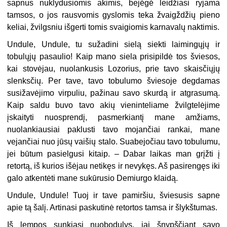
sapnus nuklydusiomis akimis, bejėgė leidžiasi ryjama
tamsos, o jos rausvomis gyslomis teka žvaigždžių pieno
keliai, žvilgsniu išgerti tomis svaigiomis karnavalų naktimis.
Undule, Undule, tu sužadini sielą siekti laimingųjų ir
tobulųjų pasaulio! Kaip mano siela prisipildė tos šviesos,
kai stovėjau, nuolankusis Lozorius, prie tavo skaisčiųjų
slenksčių. Per tave, tavo tobulumo šviesoje degdamas
susižavėjimo virpuliu, pažinau savo skurdą ir atgrasumą.
Kaip saldu buvo tavo akių vieninteliame žvilgtelėjime
įskaityti nuosprendį, pasmerkiantį mane amžiams,
nuolankiausiai paklusti tavo mojančiai rankai, mane
vejančiai nuo jūsų vaišių stalo. Suabejočiau tavo tobulumu,
jei būtum pasielgusi kitaip. – Dabar laikas man grįžti į
retortą, iš kurios išėjau netikęs ir nevykęs. Aš pasirengęs iki
galo atkentėti mane sukūrusio Demiurgo klaidą.
Undule, Undule! Tuoj ir tave pamiršiu, šviesusis sapne
apie tą šalį. Artinasi paskutinė retortos tamsa ir
šlykštumas
.
Iš lempos sunkiasi nuobodulys, jai šnypščiant savo