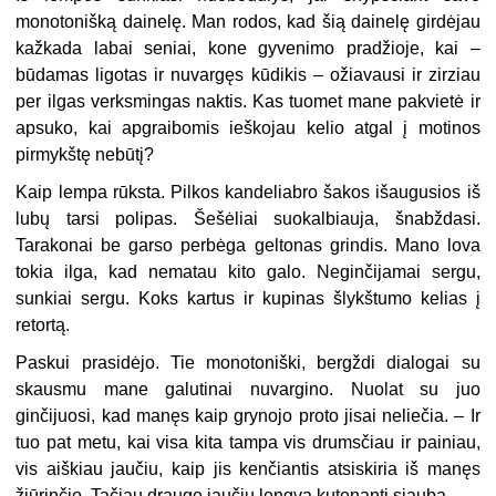
monotonišką dainelę. Man rodos, kad šią dainelę girdėjau
kažkada labai seniai, kone gyvenimo pradžioje, kai –
būdamas ligotas ir nuvargęs kūdikis – ožiavausi ir zirziau
per ilgas verksmingas naktis. Kas tuomet mane pakvietė ir
apsuko, kai apgraibomis ieškojau kelio atgal į motinos
pirmykštę nebūtį?
Kaip lempa rūksta. Pilkos kandeliabro šakos išaugusios iš
lubų tarsi polipas. Šešėliai suokalbiauja, šnabždasi.
Tarakonai be garso perbėga geltonas grindis. Mano lova
tokia ilga, kad nematau kito galo. Neginčijamai sergu,
sunkiai sergu. Koks kartus ir kupinas šlykštumo kelias į
retortą.
Paskui prasidėjo. Tie monotoniški, bergždi dialogai su
skausmu mane galutinai nuvargino. Nuolat su juo
ginčijuosi, kad manęs kaip grynojo proto jisai neliečia. – Ir
tuo pat metu, kai visa kita tampa vis drumsčiau ir painiau,
vis aiškiau jaučiu, kaip jis kenčiantis atsiskiria iš manęs
žiūrinčio. Tačiau drauge jaučiu lengvą kutenantį siaubą.