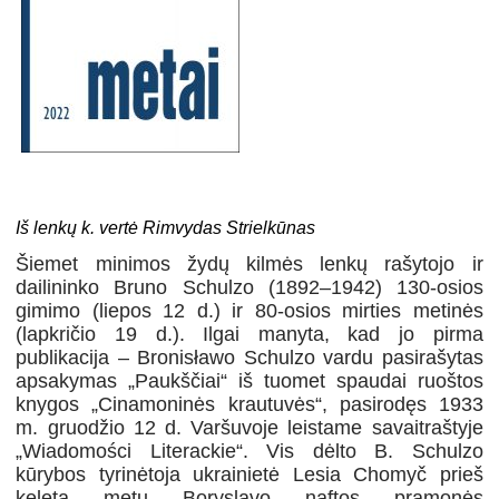
Iš lenkų k. vertė Rimvydas Strielkūnas
Šiemet minimos žydų kilmės lenkų rašytojo ir
dailininko Bruno Schulzo (1892–1942) 130-osios
gimimo (liepos 12 d.) ir 80-osios mirties metinės
(lapkričio 19 d.). Ilgai manyta, kad jo pirma
publikacija – Bronisławo Schulzo vardu pasirašytas
apsakymas „Paukščiai“ iš tuomet spaudai ruoštos
knygos „Cinamoninės krautuvės“, pasirodęs 1933
m. gruodžio 12 d. Varšuvoje leistame savaitraštyje
„Wiadomości Literackie“. Vis dėlto B. Schulzo
kūrybos tyrinėtoja ukrainietė Lesia Chomyč prieš
keletą metų Boryslavo naftos pramonės