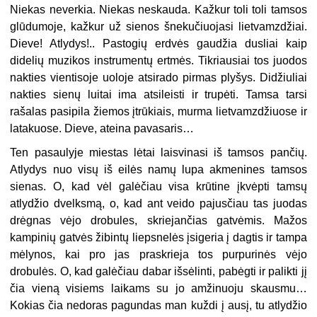
Niekas neverkia. Niekas neskauda. Kažkur toli toli tamsos
glūdumoje, kažkur už sienos šnekučiuojasi lietvamzdžiai.
Dieve! Atlydys!.. Pastogių erdvės gaudžia dusliai kaip
didelių muzikos instrumentų ertmės. Tikriausiai tos juodos
nakties vientisoje uoloje atsirado pirmas plyšys. Didžiuliai
nakties sienų luitai ima atsileisti ir trupėti. Tamsa tarsi
rašalas pasipila žiemos įtrūkiais, murma lietvamzdžiuose ir
latakuose. Dieve, ateina pavasaris…
Ten pasaulyje miestas lėtai laisvinasi iš tamsos pančių.
Atlydys nuo visų iš eilės namų lupa akmenines tamsos
sienas. O, kad vėl galėčiau visa krūtine įkvėpti tamsų
atlydžio dvelksmą, o, kad ant veido pajusčiau tas juodas
drėgnas vėjo drobules, skriejančias gatvėmis. Mažos
kampinių gatvės žibintų liepsnelės įsigeria į dagtis ir tampa
mėlynos, kai pro jas praskrieja tos purpurinės vėjo
drobulės. O, kad galėčiau dabar išsėlinti, pabėgti ir palikti jį
čia vieną visiems laikams su jo amžinuoju skausmu…
Kokias čia nedoras pagundas man kuždi į ausį, tu atlydžio