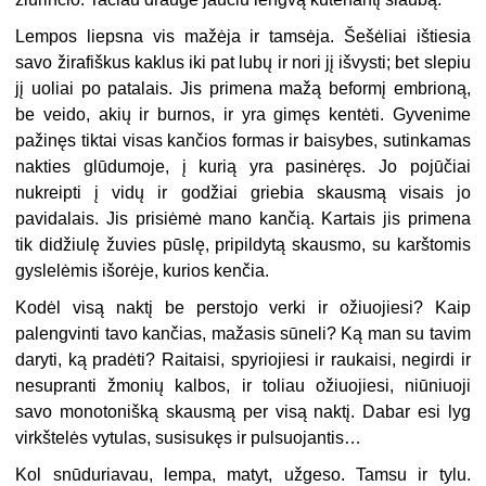
Lempos liepsna vis mažėja ir tamsėja. Šešėliai ištiesia
savo žirafiškus kaklus iki pat lubų ir nori jį išvysti; bet slepiu
jį uoliai po patalais. Jis primena mažą beformį embrioną,
be veido, akių ir burnos, ir yra gimęs kentėti. Gyvenime
pažinęs tiktai visas kančios formas ir baisybes, sutinkamas
nakties glūdumoje, į kurią yra pasinėręs. Jo pojūčiai
nukreipti į vidų ir godžiai griebia skausmą visais jo
pavidalais. Jis prisiėmė mano kančią. Kartais jis primena
tik didžiulę žuvies pūslę, pripildytą skausmo, su karštomis
gyslelėmis išorėje, kurios kenčia.
Kodėl visą naktį be perstojo verki ir ožiuojiesi? Kaip
palengvinti tavo kančias, mažasis sūneli? Ką man su tavim
daryti, ką pradėti? Raitaisi, spyriojiesi ir raukaisi, negirdi ir
nesupranti žmonių kalbos, ir toliau ožiuojiesi, niūniuoji
savo monotonišką skausmą per visą naktį. Dabar esi lyg
virkštelės vytulas, susisukęs ir pulsuojantis…
Kol snūduriavau, lempa, matyt, užgeso. Tamsu ir tylu.