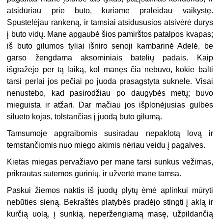
atsidūriau prie buto, kuriame praleidau vaikystę.
Spustelėjau rankeną, ir tamsiai atsidususios atsivėrė durys
į buto vidų. Mane apgaubė šios pamirštos patalpos kvapas;
iš buto gilumos tyliai išniro senoji kambarinė Adelė, be
garso žengdama aksominiais batelių padais. Kaip
išgražėjo per tą laiką, kol manęs čia nebuvo, kokie balti
tarsi perlai jos pečiai po juoda prasagstyta suknele. Visai
nenustebo, kad pasirodžiau po daugybės metų; buvo
mieguista ir atžari. Dar mačiau jos išplonėjusias gulbės
silueto kojas, tolstančias į juodą buto gilumą.
Tamsumoje apgraibomis susiradau nepaklotą lovą ir
temstančiomis nuo miego akimis nėriau veidu į pagalves.
Kietas miegas pervažiavo per mane tarsi sunkus vežimas,
prikrautas sutemos gurinių, ir užvertė mane tamsa.
Paskui žiemos naktis iš juodų plytų ėmė aplinkui mūryti
nebūties sieną. Bekraštės platybės pradėjo stingti į aklą ir
kurčią uolą, į sunkią, neperžengiamą masę, užpildančią