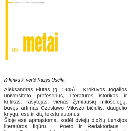
Iš lenkų k. vertė Kazys Uscila
Aleksandras Fiutas (g. 1945) – Krokuvos Jogailos
universiteto profesorius, literatūros istorikas ir
kritikas, rašytojas, vienas žymiausių milošologų,
buvęs artimas Czesławo Miłoszo bičiulis, daugelio
knygų, esė ir kitų tekstų autorius.
Šioje esė apmąstoma, kodėl dviejų didžių Lenkijos
literatūros figūrų – Poeto ir Redaktoriaus –