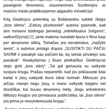
pavergimo fenomeno, visuomeninės šizofrenijos ar
masiniu mastu praktikuojamos apgaulės vivisekcija!
Kitą Giedroyco polemiką su Bobkowskiu sukėlė išėjęs
„Isos slėnis“. „Eskizų plunksnele“ autoriui pasirodė, kad
tam romanui būdingas pernelyg „intelektualus žvilgsnis“,
nalkovščyzna
[12]
, jame matoma nuostabi fauna ir flora kaip
per akvariumo stiklą, Tomašas yra nenatūralus, „mažytis
senis“, o autorius pristigo drąsos „SUSITIKTI SU PAČIU
SAVIMI ir pasakyti sau pačiam tai, ką seniai privalėjo sau
pasakyti“. Atsakydamas į šiuos priekaištus Giedroycas
stojo ginti „Isos slėnį“: „Tai gal geriausia su vaikyste
susijusi knyga. Prašau nepamiršti, kad jūs priklausote kitai
kartai ir jūsų vaikystė buvo labai normali. Miłoszas yra
arčiau manęs negu jūsų, o mano vaikystė baigėsi net
drastiškai, kai buvau devynerių metų. Jeigu ankstesnės
Miłoszo knygos yra pirmiausia publicistika, tai „Isos slėnis“
yra pirma jo nesuinteresuota knyga.“