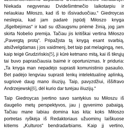
Niekada negyvenau Dvidešimtmečio laikotarpiu ir
nelaukiau Miłoszo, kad iš to išsivaduočiau.“ Giedroycas
neslepia, kad jam padarė įspūdį Miłoszo knyga
„Išgelbėjimas“ ir kad su džiaugsmu priėmė žinią, jog jam
skirta Nobelio premija. Tačiau jis kritiškai vertina Miłoszo
„Pavergtą protą“. Pripažįsta tą knygą esant svarbią,
atsižvelgdamas į jos vaidmenį, bet taip pat melagingą, nes,
kaip teigė Grudzińskis
[5]
, ji kūrė ketmano mitą, kai iš tikrųjų
tai buvo paprasčiausia baimė ir oportunizmas. Ir priduria:
„Ta knyga man nepadėjo suprasti komunistinio pasaulio.
Bet padėjo lengviau suprasti lenkų intelektualinę aplinką,
sugriovė daug mano iliuzijų. Taip, pavyzdžiui, iššifravo
Andrzejewskį
[6]
, dėl kurio dar turėjau iliuzijų.“
Taip Giedroycas įvertino savo santykius su Miłoszu iš
daugelio metų perspektyvos, jau į gyvenimo pabaigą.
Tačiau mane labiau domina kas kita: koks Miłoszo
portretas ryškėja iš Redaktoriaus užuominų laiškuose
kitiems „Kulturos“ bendradarbiams. Kaip jį vertino,