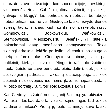
charakterizavo privačioje korespondencijoje, neskirtoje
visuomenės žiniai. Gal čia galima sužinoti, ką apie jį
galvojo iš tikrųjų? Tas portretas iš nuotrupų, be abejo,
nebus pilnas, nes ne visi Giedroyco laiškai išvydo dienos
šviesą, tačiau manau, kad jau iki šiol paskelbti, rašyti
Gombrowicziui, Bobkowskiui, Wańkowicziui,
Stempowskiui, Mieroszewskiui, Jeleńskiui
[7]
, suteikia
pakankamai daug medžiagos apmąstymams. Tokie
skirtingi adresatai leidžia patikslinti vėlesnius, po daugelio
metų suformuluotus Giedroyco vertinimus, taip pat
patikrinti, kiek jie buvo sudėtingo ir rafinuoto žaidimo,
nuolat žaisto su savo bendradarbiais, dalimi, kiek jie kito
atsižvelgiant į adresatą ir aktualią situaciją, pagaliau kiek
atspindi nusistovėjusį, išorinėms įtakoms nepasiduodantį
Miłoszo portretą „Kulturos“ Redaktoriaus akimis.
Kad Giedroycas žaidė nesiliaujantį žaidimą, yra akivaizdu.
Panašu ir tai, kad darė tai visiškai sąmoningai. Tad kokius
vaidmenis rinkosi? Vieną jų pats paminėjo savo laiškų