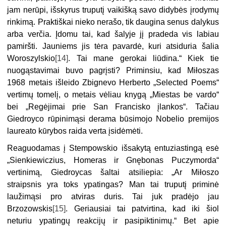
jam nerūpi, išskyrus truputį vaikišką savo didybės įrodymų
rinkimą. Praktiškai nieko nerašo, tik daugina senus dalykus
arba verčia. Įdomu tai, kad šalyje jį pradeda vis labiau
pamiršti. Jauniems jis tėra pavardė, kuri atsiduria šalia
Woroszylskio
[14]
. Tai mane gerokai liūdina.“ Kiek tie
nuogąstavimai buvo pagrįsti? Priminsiu, kad Miłoszas
1968 metais išleido Zbignevo Herberto „Selected Poems“
vertimų tomelį, o metais vėliau knygą „Miestas be vardo“
bei „Regėjimai prie San Francisko įlankos“. Tačiau
Giedroyco rūpinimąsi derama būsimojo Nobelio premijos
laureato kūrybos raida verta įsidėmėti.
Reaguodamas į Stempowskio išsakytą entuziastingą esė
„Sienkiewiczius, Homeras ir Gnębonas Puczymorda“
vertinimą, Giedroycas šaltai atsiliepia: „Ar Miłoszo
straipsnis yra toks ypatingas? Man tai truputį priminė
laužimąsi pro atviras duris. Tai juk pradėjo jau
Brzozowskis
[15]
. Geriausiai tai patvirtina, kad iki šiol
neturiu ypatingų reakcijų ir pasipiktinimų.“ Bet apie