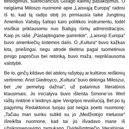
tiesioginius, sukrečiančius Gulago kalinių pasakojimus. O
neigiama Miłoszo nuomonė apie „Laisvąją Europą“ radosi
iš to, kad tą radijo stotį jis pirmiausia laikė Jungtinių
Amerikos Valstijų šaltojo karo politikos instrumentu, todėl
visiškai priklausomu nuo Baltųjų rūmų administracijos.
Kaip jis rašė „Paslaptingame paminkle“, „Laisvoji Europa“
buvo amerikiečių sistemos dalis. O „Kultura“ buvo kažkas
kita, priešingai, negu atrodė tikėtina pagal tuometinius
pinigo papročius bei retoriką, buvo maža, nepriklausoma
valstybė.
Be to, ginčų kildavo dėl atskirų rašytojų ar kultūros reiškinių
vertinimo. Anot Giedroyco, „Kultura“ buvo dėkinga Miłoszui,
bet „ne pernelyg dažnai“, už patarimus literatūros
klausimais. Jo iniciatyva buvo išleista Simone’os Weil
raštų rinktinė ir leidinys apie Vengrijos revoliuciją. Bet po tų
pagyrimų Redaktorius tuojau pat neigia poeto nuomonę:
„Tačiau man sunku sutikti su jo „Medžiotojo metuose“
išreikšta nuomone, kad tai jis išvadavo mane iš
užsikonservavimo tarpukario Dvidešimtmečio literatūroje.