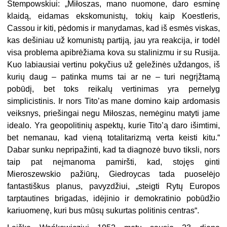
Stempowskiui: „Miłoszas, mano nuomone, daro esminę
klaidą, eidamas ekskomunistų, tokių kaip Koestleris,
Cassou ir kiti, pėdomis ir manydamas, kad iš esmės viskas,
kas dešiniau už komunistų partiją, jau yra reakcija, ir todėl
visa problema apibrėžiama kova su stalinizmu ir su Rusija.
Kuo labiausiai vertinu pokyčius už geležinės uždangos, iš
kurių daug – patinka mums tai ar ne – turi negrįžtamą
pobūdį, bet toks reikalų vertinimas yra pernelyg
simplicistinis. Ir nors Tito’as mane domino kaip ardomasis
veiksnys, priešingai negu Miłoszas, nemėginu matyti jame
idealo. Yra geopolitinių aspektų, kurie Tito’ą daro išimtimi,
bet nemanau, kad vieną totalitarizmą verta keisti kitu.“
Dabar sunku nepripažinti, kad ta diagnozė buvo tiksli, nors
taip pat neįmanoma pamiršti, kad, stojęs ginti
Mieroszewskio pažiūrų, Giedroycas tada puoselėjo
fantastiškus planus, pavyzdžiui, „steigti Rytų Europos
tarptautines brigadas, idėjinio ir demokratinio pobūdžio
kariuomenę, kuri bus mūsų sukurtas politinis centras“.