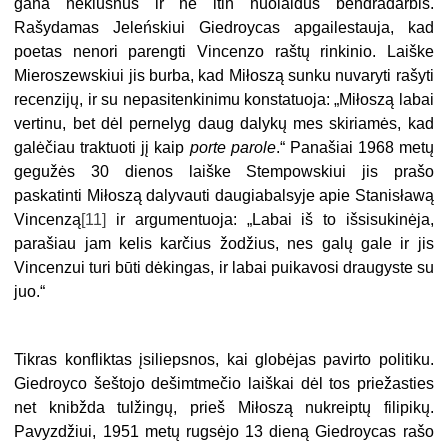
gana neklusnus ir ne itin nuolaidus bendradarbis.
Rašydamas Jeleńskiui Giedroycas apgailestauja, kad
poetas nenori parengti Vincenzo raštų rinkinio. Laiške
Mieroszewskiui jis burba, kad Miłoszą sunku nuvaryti rašyti
recenzijų, ir su nepasitenkinimu konstatuoja: „Miłoszą labai
vertinu, bet dėl pernelyg daug dalykų mes skiriamės, kad
galėčiau traktuoti jį kaip
porte parole
.“ Panašiai 1968 metų
gegužės 30 dienos laiške Stempowskiui jis prašo
paskatinti Miłoszą dalyvauti daugiabalsyje apie Stanisławą
Vincenzą
[11]
ir argumentuoja: „Labai iš to išsisukinėja,
parašiau jam kelis karčius žodžius, nes galų gale ir jis
Vincenzui turi būti dėkingas, ir labai puikavosi draugyste su
juo.“
Tikras konfliktas įsiliepsnos, kai globėjas pavirto politiku.
Giedroyco šeštojo dešimtmečio laiškai dėl tos priežasties
net knibžda tulžingų, prieš Miłoszą nukreiptų filipikų.
Pavyzdžiui, 1951 metų rugsėjo 13 dieną Giedroycas rašo