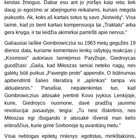
keistas žmogus. Dabar esu ant jo įniršęs kaip reta; tiek
daug jo egoizmo ar abejingumo reikalams, kuriais mėgsta
puikuotis. Ak, koks aš kartais sotus tų savo „Norwidų“. Visa
laimė, kad jis bent kartais kompensuoja tai „Traktatu“ arba
gera knyga, ir tai leidžia akimirkai pamiršti apie nervus.“
Galiausiai laiške Gombrowicziui su 1963 metų gegužės 19
dienos data, kuriame komentavo lenkų rašytojų reakcijas į
„Kosmoso“ autoriaus laimėjimus Paryžiuje, Giedroycas
guodžiasi: „Gaila, kad Miłoszas seniai neteko nagų, nes
galėtų būti puikus „Pavergto proto“
appendix
. O būtinumas
apibendrinti šalies literatūrą ir „aplinkas“ tampa vis
aktualesnis.“ Panašiai, nepatenkintas tuo, kad
Gombrowiczius atsisakė įvertinti Kovo įvykius Lenkijoje,
kurie, Giedroyco nuomone, davė pradžią jaunimo
revoliucijai pasaulyje, teigia: „Tu nesi išskirtinis, nes
Miłoszas irgi išsigando ir atsisakė išversti man kelis
eilėraščius, kurie gimė Sorbonoje tų avantiūrų metu.“
Visai neblogas epitetų rinkinys: egotistas, minkštakūnis,