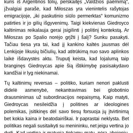
kuris iš Argentinos tolių, perskaitęs „Valdžios paėmimą“,
įžvalgiai parašė, kad Miłoszas yra vienintelis rašytojas
emigracijoje, „iki paskutinio siūlo permerktas“ komunizmo
patirties ir jo gilių išgyvenimų. Taigi kiekvienas Giedroyco
kaltinimas reikalauja gerai įsigilinti į politinį kontekstą. Ar
Miłoszas po Spalio norėjo grįžti į šalį? Sunku pasakyti.
Tačiau tiesa yra tai, kad jį kankino kaltės jausmas dėl
Lenkijoje likusių bičiulių, kad atitrūkimą nuo savo aplinkos
laikė išdavystės aktu. Truputį keista, kad lojalumą taip
branginęs Giedroycas apie šią ištikimybę pasisakydavo
kandžiai ir lyg niekinamai.
Tų kaltinimų reversas – politiko, kuriam nenori paklusti
didelė asmenybė, nekantravimas bei globotinio
drausminimas už subordinacijos nepaisymą. Kaip matyti,
Giedroycas nesileidžia į politines ar ideologines
polemikas, įsitikinęs dėl savo tiesų forsuoja jų įtvirtinimą
bet kokia kaina ir beatodairiškai. Ir paprastai neklysta. Bet
politikas negali susitaikyti su menininku, net jeigu vertina jo
dydį. Kad vertina ir matuoja tinkamu matu, nėra abejonių.