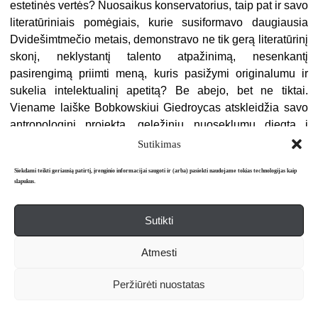
estetinės vertės? Nuosaikus konservatorius, taip pat ir savo
literatūriniais pomėgiais, kurie susiformavo daugiausia
Dvidešimtmečio metais, demonstravo ne tik gerą literatūrinį
skonį, neklystantį talento atpažinimą, nesenkantį
pasirengimą priimti meną, kuris pasižymi originalumu ir
sukelia intelektualinį apetitą? Be abejo, bet ne tiktai.
Viename laiške Bobkowskiui Giedroycas atskleidžia savo
antropologinį projektą, geležiniu nuoseklumu diegtą į
gyvenimą „Kulturos“ puslapiuose. Atsakydamas adresatui
Sutikimas
1955 metų rugsėjo 30 dienos laiške teigia: „Jūs rašote, kad
Siekdami teikti geriausią patirtį, įrenginio informacijai saugoti ir (arba) pasiekti naudojame tokias technologijas kaip
padėjau Miłoszui silpninti tikėjimą emigracijos prasme.
slapukus.
Visiškai to neneigiu: tokios emigracijos, kaip ją supranta
Andersas
et consortes
, prasme. Emigracijos prasmę
Sutikti
sudaro būtent tai, kad ji privalo ugdyti tikrai kosmopolitiškus
žmones.“ Ir aiškina: „Jeigu truputį pašniukštinėsite
Atmesti
istorijoje, net ir naujausioje, rasite daugiau tokių, kurie duso
Lenkijoje. Ir Piłsudskis sakė, kad nenori gyventi išvietėje, o
Peržiūrėti nuostatas
ką besakyti apie Żeromskį
[16]
. Tiktai bėda, kad jie nebuvo
iki galo nuoseklūs ir mums tenka bandyti tai įgyvendinti.“