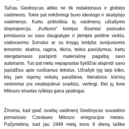
Tačiau Giedroycas atliko ne tik redaktoriaus ir globėjo
vaidmenis. Tokie pat reikšmingi buvo ideologo ir skaitytojo
vaidmenys. Kartu pribloškia tų vaidmenų užrašymo
disproporcija. „Kulturos“ kūrėjas išsamiai pasisako
pirmiausia su savo daugialype ir įtempta politine veikla,
vadovavimu žurnalui ar su knygų leidyba susijusiomis
temomis: skatina, ragina, tikina, teikia pasiūlymus, kartu
stengdamasis parūpinti materialinę pagalbą savo
autoriams. Tuo pat metu nepaprastai šykščiai atspindi savo
įspūdžius apie ruošiamus tekstus. Užrašyti lyg tarp kitko,
kitų jam rūpimų reikalų paraštėse, literatūros kūrinių
vertinimai yra neabejotinai svarbūs, vertingi. Bet jų fone
Miłoszo siluetas ryškėja gana ypatingai.
Žinoma, kad ypač svarbų vaidmenį Giedroycas suvaidino
pirmaisiais Czesławo Miłoszo emigracijos metais.
Pažymėtina, kad jau 1949 metų kovo 8 dieną laiške