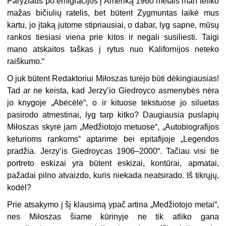
Paryžiaus po emigracijos į Ameriką 1960 metais man teliko
mažas bičiulių ratelis, bet būtent Zygmuntas laikė mus
kartu, jo įtaką jutome stipriausiai, o dabar, lyg sapne, mūsų
rankos tiesiasi viena prie kitos ir negali susiliesti. Taigi
mano atskaitos taškas į rytus nuo Kalifornijos neteko
raiškumo.“
O juk būtent Redaktoriui Miłoszas turėjo būti dėkingiausias!
Tad ar ne keista, kad Jerzy’io Giedroyco asmenybės nėra
jo knygoje „Abėcėlė“, o ir kituose tekstuose jo siluetas
pasirodo atmestinai, lyg tarp kitko? Daugiausia puslapių
Miłoszas skyrė jam „Medžiotojo metuose“, „Autobiografijos
keturioms rankoms“ aptarime bei epitafijoje „Legendos
pradžia. Jerzy’is Giedroycas 1906–2000“. Tačiau visi tie
portreto eskizai yra būtent eskizai, kontūrai, apmatai,
pažadai pilno atvaizdo, kuris niekada neatsirado. Iš tikrųjų,
kodėl?
Prie atsakymo į šį klausimą ypač artina „Medžiotojo metai“,
nes Miłoszas šiame kūrinyje ne tik atliko gana