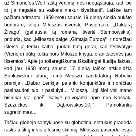
už Simone’os Weil raštų vertimą, nes nuogąstauja, kad „be
to jis negalės su vaikais niekur išvažiuoti“. Laiške tam
pačiam adresatui 1959 metų sausio 19 dieną siekia aukšto
honoraro, jeigu Miłoszas išverstų Pasternako „Daktarą
Živago“ (galiausiai tą romaną išvertė Stempowskis),
priduria, kad „Miłoszas baigė „Gimtąją Europą“ ir norėčiau
išleisti ją lenkų kalba, juolab būtų gerai, kad festivalyje
(Vienoje) būtų kokia nors Miłoszo knyga, o ankstesnės jau
išsemtos“. Apie jo toliaregiškumą iškalbingai liudija faktas,
kad jau 1958 metų sausio 17 dieną laiške atskleidžia
Bobkowskiui planą remti Miłoszo kandidatūrą Nobelio
premijai. „Dabar Lenkijai palanki konjunktūra ir norėčiau
pasinaudoti tuo ir pasiūlyti… Miłoszą. Ligi šiol visi mano
bičiuliai yra prieš. Šalyje galvojama apie nuo Kossak-
Szczuckos iki Dąbrowskos
[10]
.“ Pamokantis
sugretinimas…
Tačiau globėjo santykiuose su globotiniu netrukus pradeda
rastis aiškių ir vis gilesnių skilimų. Miłoszas pasirodo esąs