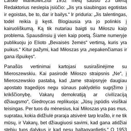
Laiške Wańkowicziui 1952 metų sausio 23 dieną
Redaktorius neslepia įsiūčio: „Jis yra siaubingas egotistas
ir egoistas, be to, dar ir bailys.“ Ir priduria: „Jis talentingas,
todėl reikia jį kęsti. Blogiausia yra jo polinkis į
kairuoliškumą. Ką tik nutariau baigti su Miłoszu kaip
problema. Spausdinsiu jį vien kaip poetą. Šiame numeryje
publikuoju jo Elioto „Bevaisės žemės“ vertimą, kuris yra
puikus.“ Kitur pažymi, kad Miłoszas yra „nepakenčiamas ir
gana išpuikęs“.
Panašūs vertinimai kartojasi susirašinėjime su
Mieroszewskiu. Kai pasirodė Miłoszo straipsnis „Ne“, į
Mieroszewskio pastabą, kad „tame straipsnyje daugiau
apostato tragedijos negu sūnaus paklydėlio sugrįžimo į
krikščionybę, Vakarų demokratiją ar civilizaciją
džiaugsmo“, Giedroycas replikuoja: „Jūsų įspūdis visiškai
teisingas. Per tuos du mėnesius, kai Miłoszas yra pas mus,
supratau, kokia didžiulė praraja atsivėrė tarp krašto, ir ne tik
mūsų, ir Vakarų, bet džiaugiuosi savimi, kad gana atidžiai
stebiu tuos dalykus ir kad nesu baltagvardietis.“ O 1953