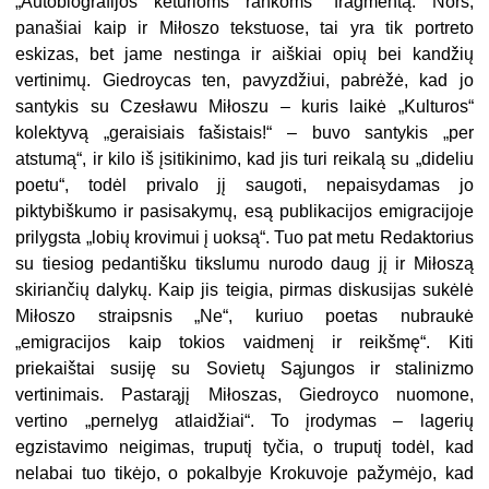
„Autobiografijos keturioms rankoms“ fragmentą. Nors,
panašiai kaip ir Miłoszo tekstuose, tai yra tik portreto
eskizas, bet jame nestinga ir aiškiai opių bei kandžių
vertinimų. Giedroycas ten, pavyzdžiui, pabrėžė, kad jo
santykis su Czesławu Miłoszu – kuris laikė „Kulturos“
kolektyvą „geraisiais fašistais!“ – buvo santykis „per
atstumą“, ir kilo iš įsitikinimo, kad jis turi reikalą su „dideliu
poetu“, todėl privalo jį saugoti, nepaisydamas jo
piktybiškumo ir pasisakymų, esą publikacijos emigracijoje
prilygsta „lobių krovimui į uoksą“. Tuo pat metu Redaktorius
su tiesiog pedantišku tikslumu nurodo daug jį ir Miłoszą
skiriančių dalykų. Kaip jis teigia, pirmas diskusijas sukėlė
Miłoszo straipsnis „Ne“, kuriuo poetas nubraukė
„emigracijos kaip tokios vaidmenį ir reikšmę“. Kiti
priekaištai susiję su Sovietų Sąjungos ir stalinizmo
vertinimais. Pastarąjį Miłoszas, Giedroyco nuomone,
vertino „pernelyg atlaidžiai“. To įrodymas – lagerių
egzistavimo neigimas, truputį tyčia, o truputį todėl, kad
nelabai tuo tikėjo, o pokalbyje Krokuvoje pažymėjo, kad