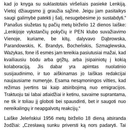
kad jo knyga su suklastotais viršeliais pasiekė Lenkiją.
Vietoj džiaugsmo jį graužia sąžinė. Jeigu jam pasitaikys
saugi galimybė patekti į šalį, nesugebėsime jo sustabdyti.“
Panašus siužetas tų pačių metų birželio 12 dienos laiške:
„Lenkijoje vykstančių pokyčių ir PEN klubo suvažiavimo
Vienoje, kuriame, be kitų, dalyvavo Dąbrowska,
Parandowskis, K. Brandys, Bocheńskis, Szmaglewska,
Ważykas, fone iš esmės jam tereikia pasiutusiai mažai, kad
kvailiausiu būdu arba grįžtų, arba įsipainiotų į kokią
kolaboraciją. Jis dabar yra apimtas nuolatinio
susijaudinimo, ir tuo aiškinamas jo laiškas redakcijai
naujausiame numeryje. Esama nesąmoningos vilties, kad
režimas įvertins tai kaip atsiribojimą nuo emigracijos.
Traktuoju tai labai atlaidžiai ir ketinu, savaime suprantama,
ne tik ir toliau jį globoti bei spausdinti, bet ir saugoti nuo
nereikalingų ir neapgalvotų reakcijų.“
Laiške Jeleńskiui 1956 metų birželio 18 dieną atsiranda
žodžiai: „Czesławą sunku priversti ką nors padaryti. Tai