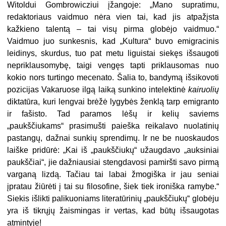
Witoldui Gombrowicziui įžangoje: „Mano supratimu,
redaktoriaus vaidmuo nėra vien tai, kad jis atpažįsta
kažkieno talentą – tai visų pirma globėjo vaidmuo.“
Vaidmuo juo sunkesnis, kad „Kultura“ buvo emigracinis
leidinys, skurdus, tuo pat metu liguistai siekęs išsaugoti
nepriklausomybę, taigi vengęs tapti priklausomas nuo
kokio nors turtingo mecenato. Šalia to, bandymą išsikovoti
pozicijas Vakaruose ilgą laiką sunkino intelektinė
kairuolių
diktatūra, kuri lengvai brėžė lygybės ženklą tarp emigranto
ir fašisto. Tad paramos lėšų ir kelių saviems
„paukščiukams“ prasimušti paieška reikalavo nuolatinių
pastangų, dažnai sunkių sprendimų. Ir ne be nuoskaudos
laiške pridūrė: „Kai iš „paukščiukų“ užaugdavo „auksiniai
paukščiai“, jie dažniausiai stengdavosi pamiršti savo pirmą
varganą lizdą. Tačiau tai labai žmogiška ir jau seniai
įpratau žiūrėti į tai su filosofine, šiek tiek ironiška ramybe.“
Siekis išlikti palikuoniams literatūrinių „paukščiukų“ globėju
yra iš tikrųjų žaismingas ir vertas, kad būtų išsaugotas
atmintyje!