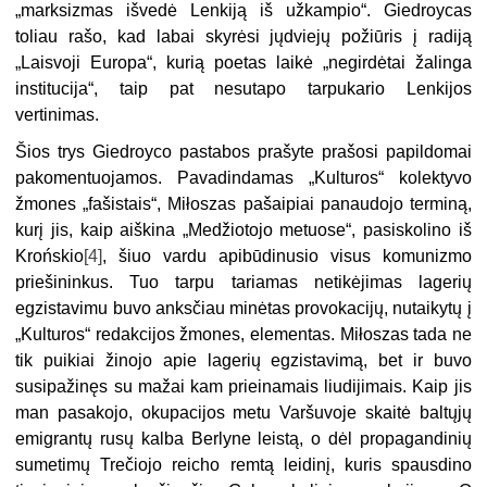
„marksizmas išvedė Lenkiją iš užkampio“. Giedroycas
toliau rašo, kad labai skyrėsi jųdviejų požiūris į radiją
„Laisvoji Europa“, kurią poetas laikė „negirdėtai žalinga
institucija“, taip pat nesutapo tarpukario Lenkijos
vertinimas.
Šios trys Giedroyco pastabos prašyte prašosi papildomai
pakomentuojamos. Pavadindamas „Kulturos“ kolektyvo
žmones „fašistais“, Miłoszas pašaipiai panaudojo terminą,
kurį jis, kaip aiškina „Medžiotojo metuose“, pasiskolino iš
Krońskio
[4]
, šiuo vardu apibūdinusio visus komunizmo
priešininkus. Tuo tarpu tariamas netikėjimas lagerių
egzistavimu buvo anksčiau minėtas provokacijų, nutaikytų į
„Kulturos“ redakcijos žmones, elementas. Miłoszas tada ne
tik puikiai žinojo apie lagerių egzistavimą, bet ir buvo
susipažinęs su mažai kam prieinamais liudijimais. Kaip jis
man pasakojo, okupacijos metu Varšuvoje skaitė baltųjų
emigrantų rusų kalba Berlyne leistą, o dėl propagandinių
sumetimų Trečiojo reicho remtą leidinį, kuris spausdino