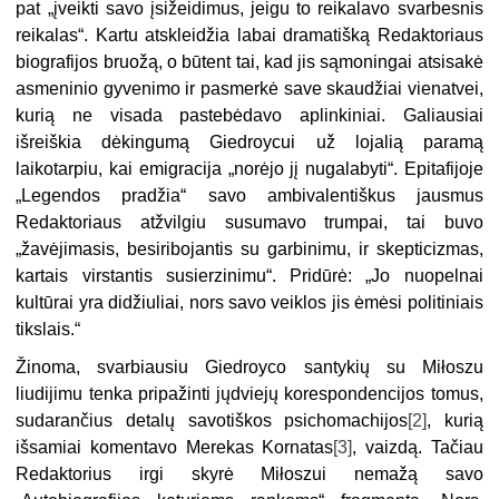
pat „įveikti savo įsižeidimus, jeigu to reikalavo svarbesnis
reikalas“. Kartu atskleidžia labai dramatišką Redaktoriaus
biografijos bruožą, o būtent tai, kad jis sąmoningai atsisakė
asmeninio gyvenimo ir pasmerkė save skaudžiai vienatvei,
kurią ne visada pastebėdavo aplinkiniai. Galiausiai
išreiškia dėkingumą Giedroycui už lojalią paramą
laikotarpiu, kai emigracija „norėjo jį nugalabyti“. Epitafijoje
„Legendos pradžia“ savo ambivalentiškus jausmus
Redaktoriaus atžvilgiu susumavo trumpai, tai buvo
„žavėjimasis, besiribojantis su garbinimu, ir skepticizmas,
kartais virstantis susierzinimu“. Pridūrė: „Jo nuopelnai
kultūrai yra didžiuliai, nors savo veiklos jis ėmėsi politiniais
tikslais.“
Žinoma, svarbiausiu Giedroyco santykių su Miłoszu
liudijimu tenka pripažinti jųdviejų korespondencijos tomus,
sudarančius detalų savotiškos psichomachijos
[2]
, kurią
išsamiai komentavo Merekas Kornatas
[3]
, vaizdą. Tačiau
Redaktorius irgi skyrė Miłoszui nemažą savo