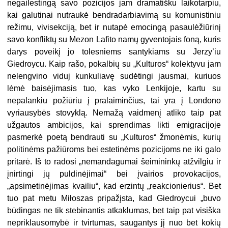
negailestingą savo pozicijos jam dramatišku laikotarpiu,
kai galutinai nutraukė bendradarbiavimą su komunistiniu
režimu, vivisekciją, bet ir nutapė emocingą pasaulėžiūrinį
savo konfliktų su Mezon Lafito namų gyventojais foną, kuris
darys poveikį jo tolesniems santykiams su Jerzy’iu
Giedroycu. Kaip rašo, pokalbių su „Kulturos“ kolektyvu jam
nelengvino viduj kunkuliavę sudėtingi jausmai, kuriuos
lėmė baisėjimasis tuo, kas vyko Lenkijoje, kartu su
nepalankiu požiūriu į pralaiminčius, tai yra į Londono
vyriausybės stovyklą. Nemažą vaidmenį atliko taip pat
užgautos ambicijos, kai sprendimas likti emigracijoje
pasmerkė poetą bendrauti su „Kulturos“ žmonėmis, kurių
politinėms pažiūroms bei estetinėms pozicijoms ne iki galo
pritarė. Iš to radosi „nemandagumai šeimininkų atžvilgiu ir
įnirtingi jų puldinėjimai“ bei įvairios provokacijos,
„apsimetinėjimas kvailiu“, kad erzintų „reakcionierius“. Bet
tuo pat metu Miłoszas pripažįsta, kad Giedroycui „buvo
būdingas ne tik stebinantis atkaklumas, bet taip pat visiška
nepriklausomybė ir tvirtumas, saugantys jį nuo bet kokių