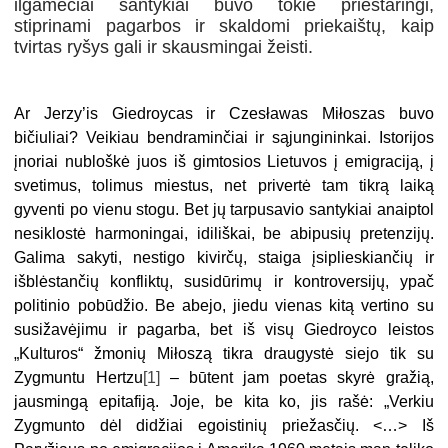
ilgamečiai santykiai buvo tokie prieštaringi,
stiprinami pagarbos ir skaldomi priekaištų, kaip
tvirtas ryšys gali ir skausmingai žeisti.
Ar Jerzy’is Giedroycas ir Czesławas Miłoszas buvo
bičiuliai? Veikiau bendraminčiai ir sąjungininkai. Istorijos
įnoriai nubloškė juos iš gimtosios Lietuvos į emigraciją, į
svetimus, tolimus miestus, net privertė tam tikrą laiką
gyventi po vienu stogu. Bet jų tarpusavio santykiai anaiptol
nesiklostė harmoningai, idiliškai, be abipusių pretenzijų.
Galima sakyti, nestigo kivirčų, staiga įsiplieskiančių ir
išblėstančių konfliktų, susidūrimų ir kontroversijų, ypač
politinio pobūdžio. Be abejo, jiedu vienas kitą vertino su
susižavėjimu ir pagarba, bet iš visų Giedroyco leistos
„Kulturos“ žmonių Miłoszą tikra draugystė siejo tik su
Zygmuntu Hertzu
[1]
– būtent jam poetas skyrė gražią,
jausmingą epitafiją. Joje, be kita ko, jis rašė: „Verkiu
Zygmunto dėl didžiai egoistinių priežasčių. <…> Iš