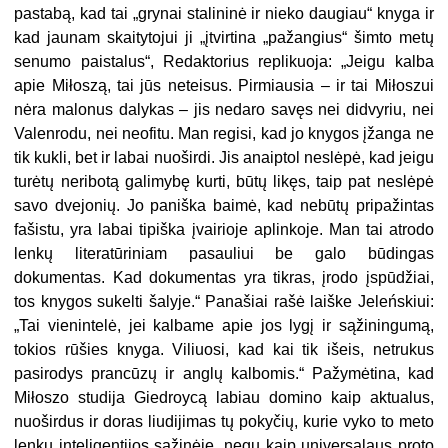
pastabą, kad tai „grynai stalininė ir nieko daugiau“ knyga ir
kad jaunam skaitytojui ji „įtvirtina „pažangius“ šimto metų
senumo paistalus“, Redaktorius replikuoja: „Jeigu kalba
apie Miłoszą, tai jūs neteisus. Pirmiausia – ir tai Miłoszui
nėra malonus dalykas – jis nedaro savęs nei didvyriu, nei
Valenrodu, nei neofitu. Man regisi, kad jo knygos įžanga ne
tik kukli, bet ir labai nuoširdi. Jis anaiptol neslėpė, kad jeigu
turėtų neribotą galimybę kurti, būtų likęs, taip pat neslėpė
savo dvejonių. Jo paniška baimė, kad nebūtų pripažintas
fašistu, yra labai tipiška įvairioje aplinkoje. Man tai atrodo
lenkų literatūriniam pasauliui be galo būdingas
dokumentas. Kad dokumentas yra tikras, įrodo įspūdžiai,
tos knygos sukelti šalyje.“ Panašiai rašė laiške Jeleńskiui:
„Tai vienintelė, jei kalbame apie jos lygį ir sąžiningumą,
tokios rūšies knyga. Viliuosi, kad kai tik išeis, netrukus
pasirodys prancūzų ir anglų kalbomis.“ Pažymėtina, kad
Miłoszo studija Giedroycą labiau domino kaip aktualus,
nuoširdus ir doras liudijimas tų pokyčių, kurie vyko to meto
lenkų inteligentijos sąžinėje, negu kaip universalaus proto