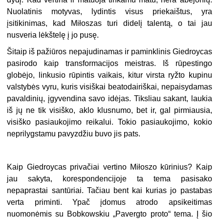
Nuolatinis motyvas, lydintis visus priekaištus, yra
įsitikinimas, kad Miłoszas turi didelį talentą, o tai jau
nusveria lėkštelę į jo pusę.
Šitaip iš pažiūros nepajudinamas ir paminklinis Giedroycas
pasirodo kaip transformacijos meistras. Iš rūpestingo
globėjo, linkusio rūpintis vaikais, kitur virsta ryžto kupinu
valstybės vyru, kuris visiškai beatodairiškai, nepaisydamas
pavaldinių, įgyvendina savo idėjas. Tiksliau sakant, laukia
iš jų ne tik visiško, aklo klusnumo, bet ir, gal pirmiausia,
visiško pasiaukojimo reikalui. Tokio pasiaukojimo, kokio
neprilygstamu pavyzdžiu buvo jis pats.
Kaip Giedroycas privačiai vertino Miłoszo kūrinius? Kaip
jau sakyta, korespondencijoje ta tema pasisako
nepaprastai santūriai. Tačiau bent kai kurias jo pastabas
verta priminti. Ypač įdomus atrodo apsikeitimas
nuomonėmis su Bobkowskiu „Pavergto proto“ tema. Į šio