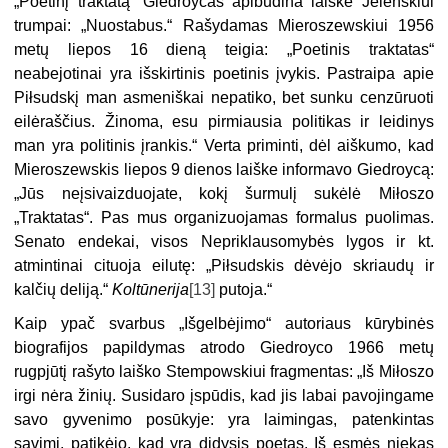
„Poetinį traktatą“ Giedroycas apibūdina laiške Jeleńskiui
trumpai: „Nuostabus.“ Rašydamas Mieroszewskiui 1956
metų liepos 16 dieną teigia: „Poetinis traktatas“
neabejotinai yra išskirtinis poetinis įvykis. Pastraipa apie
Piłsudskį man asmeniškai nepatiko, bet sunku cenzūruoti
eilėraščius. Žinoma, esu pirmiausia politikas ir leidinys
man yra politinis įrankis.“ Verta priminti, dėl aiškumo, kad
Mieroszewskis liepos 9 dienos laiške informavo Giedroycą:
„Jūs neįsivaizduojate, kokį šurmulį sukėlė Miłoszo
„Traktatas“. Pas mus organizuojamas formalus puolimas.
Senato endekai, visos Nepriklausomybės lygos ir kt.
atmintinai cituoja eilutę: „Piłsudskis dėvėjo skriaudų ir
kalčių deliją.“
Koltūnerija
[13]
putoja.“
Kaip ypač svarbus „Išgelbėjimo“ autoriaus kūrybinės
biografijos papildymas atrodo Giedroyco 1966 metų
rugpjūtį rašyto laiško Stempowskiui fragmentas: „Iš Miłoszo
irgi nėra žinių. Susidaro įspūdis, kad jis labai pavojingame
savo gyvenimo posūkyje: yra laimingas, patenkintas
savimi, patikėjo, kad yra didysis poetas. Iš esmės niekas