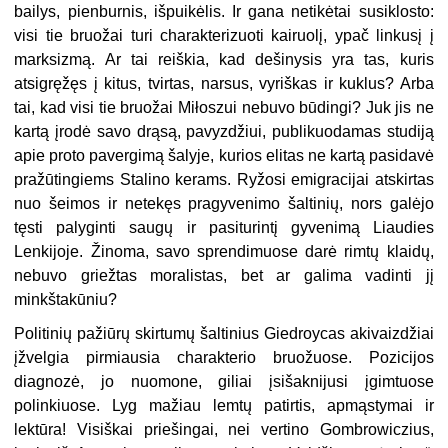
bailys, pienburnis, išpuikėlis. Ir gana netikėtai susiklosto:
visi tie bruožai turi charakterizuoti kairuolį, ypač linkusį į
marksizmą. Ar tai reiškia, kad dešinysis yra tas, kuris
atsigręžęs į kitus, tvirtas, narsus, vyriškas ir kuklus? Arba
tai, kad visi tie bruožai Miłoszui nebuvo būdingi? Juk jis ne
kartą įrodė savo drąsą, pavyzdžiui, publikuodamas studiją
apie proto pavergimą šalyje, kurios elitas ne kartą pasidavė
pražūtingiems Stalino kerams. Ryžosi emigracijai atskirtas
nuo šeimos ir netekęs pragyvenimo šaltinių, nors galėjo
tęsti palyginti saugų ir pasiturintį gyvenimą Liaudies
Lenkijoje. Žinoma, savo sprendimuose darė rimtų klaidų,
nebuvo griežtas moralistas, bet ar galima vadinti jį
minkštakūniu?
Politinių pažiūrų skirtumų šaltinius Giedroycas akivaizdžiai
įžvelgia pirmiausia charakterio bruožuose. Pozicijos
diagnozė, jo nuomone, giliai įsišaknijusi įgimtuose
polinkiuose. Lyg mažiau lemtų patirtis, apmąstymai ir
lektūra! Visiškai priešingai, nei vertino Gombrowiczius,