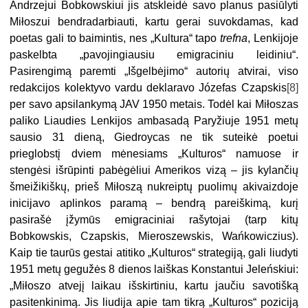
Andrzejui Bobkowskiui jis atskleidė savo planus pasiūlyti
Miłoszui bendradarbiauti, kartu gerai suvokdamas, kad
poetas gali to baimintis, nes „Kultura“ tapo
trefna
, Lenkijoje
paskelbta „pavojingiausiu emigraciniu leidiniu“.
Pasirengimą paremti „Išgelbėjimo“ autorių atvirai, viso
redakcijos kolektyvo vardu deklaravo Józefas Czapskis
[8]
per savo apsilankymą JAV 1950 metais. Todėl kai Miłoszas
paliko Liaudies Lenkijos ambasadą Paryžiuje 1951 metų
sausio 31 dieną, Giedroycas ne tik suteikė poetui
prieglobstį dviem mėnesiams „Kulturos“ namuose ir
stengėsi išrūpinti pabėgėliui Amerikos vizą – jis kylančių
šmeižikiškų, prieš Miłoszą nukreiptų puolimų akivaizdoje
inicijavo aplinkos paramą – bendrą pareiškimą, kurį
pasirašė įžymūs emigraciniai rašytojai (tarp kitų
Bobkowskis, Czapskis, Mieroszewskis, Wańkowiczius).
Kaip tie taurūs gestai atitiko „Kulturos“ strategiją, gali liudyti
1951 metų gegužės 8 dienos laiškas Konstantui Jeleńskiui:
„Miłoszo atvejį laikau išskirtiniu, kartu jaučiu savotišką
pasitenkinimą. Jis liudija apie tam tikrą „Kulturos“ poziciją