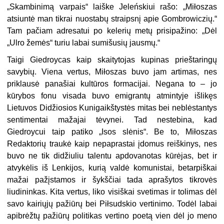
„Skambinimą varpais“ laiške Jeleńskiui rašo: „Miłoszas
atsiuntė man tikrai nuostabų straipsnį apie Gombrowiczių.“
Tam pačiam adresatui po kelerių metų prisipažino: „Dėl
„Ulro žemės“ turiu labai sumišusių jausmų.“
Taigi Giedroycas kaip skaitytojas kupinas prieštaringų
savybių. Viena vertus, Miłoszas buvo jam artimas, nes
priklausė panašiai kultūros formacijai. Negana to – jo
kūrybos fonu visada buvo emigrantų atmintyje išlikęs
Lietuvos Didžiosios Kunigaikštystės mitas bei neblėstantys
sentimentai mažajai tėvynei. Tad nestebina, kad
Giedroycui taip patiko „Isos slėnis“. Be to, Miłoszas
Redaktorių traukė kaip nepaprastai įdomus reiškinys, nes
buvo ne tik didžiuliu talentu apdovanotas kūrėjas, bet ir
atvykėlis iš Lenkijos, kurią valdė komunistai, betarpiškai
mažai pažįstamos ir šykščiai tada aprašytos tikrovės
liudininkas. Kita vertus, liko visiškai svetimas ir tolimas dėl
savo kairiųjų pažiūrų bei Piłsudskio vertinimo. Todėl labai
apibrėžtų pažiūrų politikas vertino poetą vien dėl jo meno