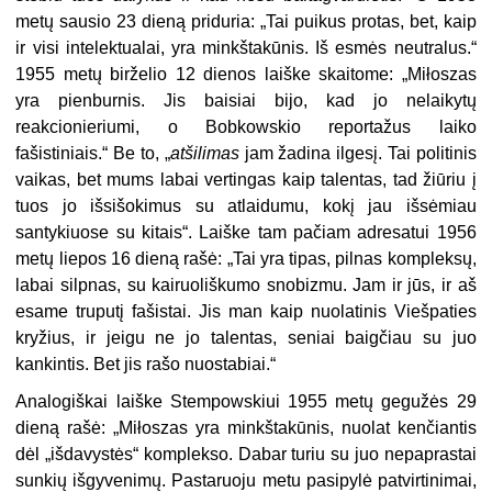
metų sausio 23 dieną priduria: „Tai puikus protas, bet, kaip
ir visi intelektualai, yra minkštakūnis. Iš esmės neutralus.“
1955 metų birželio 12 dienos laiške skaitome: „Miłoszas
yra pienburnis. Jis baisiai bijo, kad jo nelaikytų
reakcionieriumi, o Bobkowskio reportažus laiko
fašistiniais.“ Be to, „
atšilimas
jam žadina ilgesį. Tai politinis
vaikas, bet mums labai vertingas kaip talentas, tad žiūriu į
tuos jo išsišokimus su atlaidumu, kokį jau išsėmiau
santykiuose su kitais“. Laiške tam pačiam adresatui 1956
metų liepos 16 dieną rašė: „Tai yra tipas, pilnas kompleksų,
labai silpnas, su kairuoliškumo snobizmu. Jam ir jūs, ir aš
esame truputį fašistai. Jis man kaip nuolatinis Viešpaties
kryžius, ir jeigu ne jo talentas, seniai baigčiau su juo
kankintis. Bet jis rašo nuostabiai.“
Analogiškai laiške Stempowskiui 1955 metų gegužės 29
dieną rašė: „Miłoszas yra minkštakūnis, nuolat kenčiantis
dėl „išdavystės“ komplekso. Dabar turiu su juo nepaprastai
sunkių išgyvenimų. Pastaruoju metu pasipylė patvirtinimai,