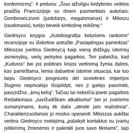
konformizmų“. Ir priduria: „Šiuo atžvilgiu leidybinės veiklos
pradžia Prancūzijoje su dviem pasmerktais autoriais:
Gombrowicziumi (juokdarys, megalomanas) ir Miłoszu
(raudonasis), turėjo beveik simbolinę reikšmę.“
Giedroyco knygos „Autobiografija keturioms rankoms“
recenzijoje su išskirtine antrašte „Paslaptingas paminklas“
Miłoszas įvertina Giedroycą kaip vieną didžiųjų istorinių
asmenybių, vertų pelnytos pagarbos. Ten pabrėžia, kad
„Kulturos“ bei jos politinės linijos vertinimą žymia dalimi,
kas pamirštama, lemia dabartinė istorinė situacija, kai tuo
tarpu Giedroyco prognozės dėl sovietinės imperijos
žlugimo neprivalėjo išsipildyti, nes ji galėjo pasirinkti,
pavyzdžiui, „kinų kelią“. Tačiau tai nekeičia poeto pagarbos
Redaktoriaus „savižudiškam atkaklumui“ bei jo įvairiems
sumanymams, kurių tik dalis „atrodė jam realistiniai“.
Charakterizuodamas jo
modus operandi
, Miłoszas aukštai
vertina Giedroyco mokėjimą „palaikyti kontaktus su įvairių
įsitikinimų žmonėmis ir palenkti juos savo tikslams“, taip