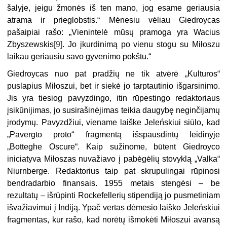
šalyje, jeigu žmonės iš ten mano, jog esame geriausia
atrama ir prieglobstis.“ Mėnesiu vėliau Giedroycas
pašaipiai rašo: „Vienintelė mūsų pramoga yra Wacius
Zbyszewskis
[9]
. Jo įkurdinimą po vienu stogu su Miłoszu
laikau geriausiu savo gyvenimo pokštu.“
Giedroycas nuo pat pradžių ne tik atvėrė „Kulturos“
puslapius Miłoszui, bet ir siekė jo tarptautinio išgarsinimo.
Jis yra tiesiog pavyzdingo, itin rūpestingo redaktoriaus
įsikūnijimas, jo susirašinėjimas teikia daugybę neginčijamų
įrodymų. Pavyzdžiui, viename laiške Jeleńskiui siūlo, kad
„Pavergto proto“ fragmentą išspausdintų leidinyje
„Botteghe Oscure“. Kaip sužinome, būtent Giedroyco
iniciatyva Miłoszas nuvažiavo į pabėgėlių stovyklą „Valka“
Niurnberge. Redaktorius taip pat skrupulingai rūpinosi
bendradarbio finansais. 1955 metais stengėsi – be
rezultatų – išrūpinti Rockefellerių stipendiją jo pusmetiniam
išvažiavimui į Indiją. Ypač vertas dėmesio laiško Jeleńskiui
fragmentas, kur rašo, kad norėtų išmokėti Miłoszui avansą