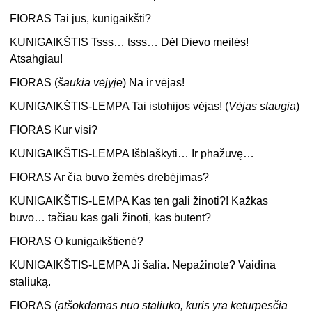
FIORAS Tai jūs, kunigaikšti?
KUNIGAIKŠTIS Tsss… tsss… Dėl Dievo meilės!
Atsahgiau!
FIORAS (
šaukia vėjyje
) Na ir vėjas!
KUNIGAIKŠTIS-LEMPA Tai istohijos vėjas! (
Vėjas staugia
)
FIORAS Kur visi?
KUNIGAIKŠTIS-LEMPA Išblaškyti… Ir phažuvę…
FIORAS Ar čia buvo žemės drebėjimas?
KUNIGAIKŠTIS-LEMPA Kas ten gali žinoti?! Kažkas
buvo… tačiau kas gali žinoti, kas būtent?
FIORAS O kunigaikštienė?
KUNIGAIKŠTIS-LEMPA Ji šalia. Nepažinote? Vaidina
staliuką.
FIORAS (
atšokdamas nuo staliuko, kuris yra keturpėsčia