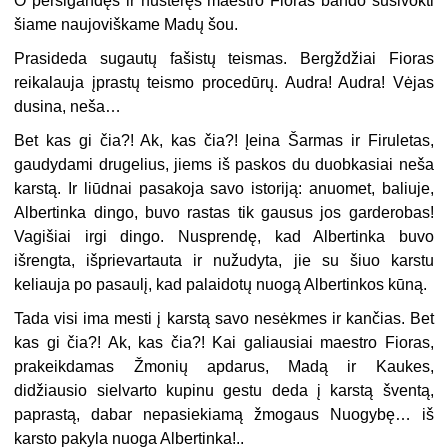
O persigandęs ir nustėręs maestro Fioras bando susivokti
šiame naujoviškame Madų šou.
Prasideda sugautų fašistų teismas. Bergždžiai Fioras
reikalauja įprastų teismo procedūrų. Audra! Audra! Vėjas
dusina, neša…
Bet kas gi čia?! Ak, kas čia?! Įeina Šarmas ir Firuletas,
gaudydami drugelius, jiems iš paskos du duobkasiai neša
karstą. Ir liūdnai pasakoja savo istoriją: anuomet, baliuje,
Albertinka dingo, buvo rastas tik gausus jos garderobas!
Vagišiai irgi dingo. Nusprendę, kad Albertinka buvo
išrengta, išprievartauta ir nužudyta, jie su šiuo karstu
keliauja po pasaulį, kad palaidotų nuogą Albertinkos kūną.
Tada visi ima mesti į karstą savo nesėkmes ir kančias. Bet
kas gi čia?! Ak, kas čia?! Kai galiausiai maestro Fioras,
prakeikdamas Žmonių apdarus, Madą ir Kaukes,
didžiausio sielvarto kupinu gestu deda į karstą šventą,
paprastą, dabar nepasiekiamą žmogaus Nuogybę… iš
karsto pakyla nuoga Albertinka!..