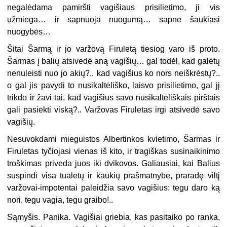
negalėdama pamiršti vagišiaus prisilietimo, ji vis
užmiega… ir sapnuoja nuogumą… sapne šaukiasi
nuogybės…
Šitai Šarmą ir jo varžovą Firuletą tiesiog varo iš proto.
Šarmas į balių atsivedė aną vagišių… gal todėl, kad galėtų
nenuleisti nuo jo akių?.. kad vagišius ko nors neiškrėstų?..
o gal jis pavydi to nusikaltėliško, laisvo prisilietimo, gal jį
trikdo ir žavi tai, kad vagišius savo nusikaltėliškais pirštais
gali pasiekti viską?.. Varžovas Firuletas irgi atsivedė savo
vagišių.
Nesuvokdami mieguistos Albertinkos kvietimo, Šarmas ir
Firuletas tyčiojasi vienas iš kito, ir tragiškas susinaikinimo
troškimas priveda juos iki dvikovos. Galiausiai, kai Balius
suspindi visa tualetų ir kaukių prašmatnybe, praradę viltį
varžovai-impotentai paleidžia savo vagišius: tegu daro ką
nori, tegu vagia, tegu graibo!..
Sąmyšis. Panika. Vagišiai griebia, kas pasitaiko po ranka,