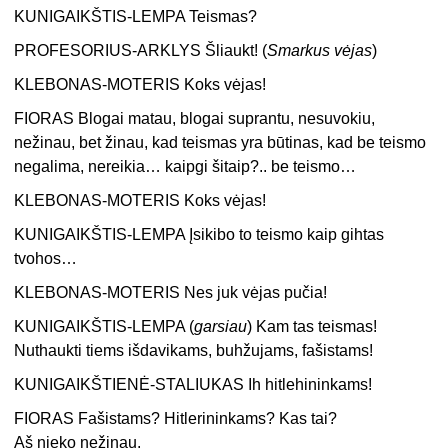
KUNIGAIKŠTIS-LEMPA Teismas?
PROFESORIUS-ARKLYS Šliaukt! (
Smarkus vėjas
)
KLEBONAS-MOTERIS Koks vėjas!
FIORAS Blogai matau, blogai suprantu, nesuvokiu,
nežinau, bet žinau, kad teismas yra būtinas, kad be teismo
negalima, nereikia… kaipgi šitaip?.. be teismo…
KLEBONAS-MOTERIS Koks vėjas!
KUNIGAIKŠTIS-LEMPA Įsikibo to teismo kaip gihtas
tvohos…
KLEBONAS-MOTERIS Nes juk vėjas pučia!
KUNIGAIKŠTIS-LEMPA (
garsiau
) Kam tas teismas!
Nuthaukti tiems išdavikams, buhžujams, fašistams!
KUNIGAIKŠTIENĖ-STALIUKAS Ih hitlehininkams!
FIORAS Fašistams? Hitlerininkams? Kas tai?
Aš nieko nežinau.