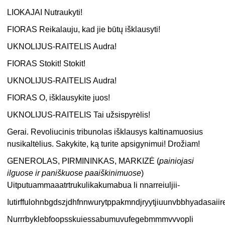
LIOKAJAI Nutraukyti!
FIORAS Reikalauju, kad jie būtų išklausyti!
UKNOLIJUS-RAITELIS Audra!
FIORAS Stokit! Stokit!
UKNOLIJUS-RAITELIS Audra!
FIORAS O, išklausykite juos!
UKNOLIJUS-RAITELIS Tai užsispyrėlis!
Gerai. Revoliucinis tribunolas išklausys kaltinamuosius
nusikaltėlius. Sakykite, ką turite apsigynimui! Drožiam!
GENEROLAS, PIRMININKAS, MARKIZĖ (
painiojasi
ilguose ir paniškuose paaiškinimuose
)
Uitputuammaaatrtrukulikakumabua li nnarreiuljii-
Iutirffulohnbgdszjdhfnnwurytppakmndjryytjiuunvbbhyadasaiir
Nurrrbyklebfoopsskuiessabumuvufegebmmmvvvopli