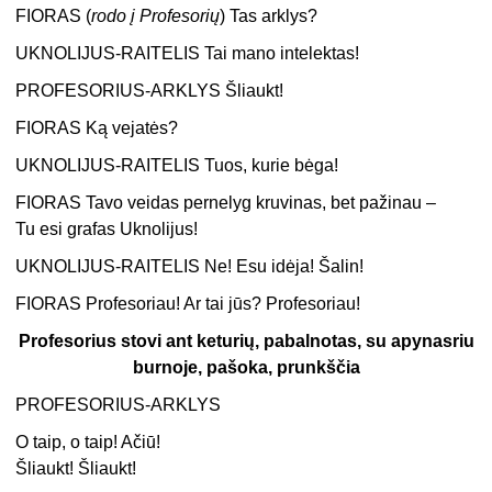
FIORAS (
rodo į Profesorių
) Tas arklys?
UKNOLIJUS-RAITELIS Tai mano intelektas!
PROFESORIUS-ARKLYS Šliaukt!
FIORAS Ką vejatės?
UKNOLIJUS-RAITELIS Tuos, kurie bėga!
FIORAS Tavo veidas pernelyg kruvinas, bet pažinau –
Tu esi grafas Uknolijus!
UKNOLIJUS-RAITELIS Ne! Esu idėja! Šalin!
FIORAS Profesoriau! Ar tai jūs? Profesoriau!
Profesorius stovi ant keturių, pabalnotas, su apynasriu
burnoje, pašoka, prunkščia
PROFESORIUS-ARKLYS
O taip, o taip! Ačiū!
Šliaukt! Šliaukt!