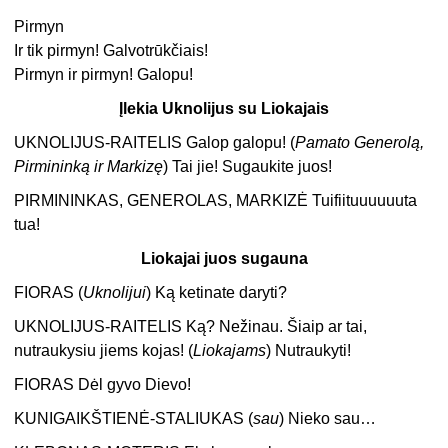
Pirmyn
Ir tik pirmyn! Galvotrūkčiais!
Pirmyn ir pirmyn! Galopu!
Įlekia Uknolijus su Liokajais
UKNOLIJUS-RAITELIS Galop galopu! (
Pamato Generolą,
Pirmininką ir Markizę
) Tai jie! Sugaukite juos!
PIRMININKAS, GENEROLAS, MARKIZĖ Tuifiituuuuuuta
tua!
Liokajai juos sugauna
FIORAS (
Uknolijui
) Ką ketinate daryti?
UKNOLIJUS-RAITELIS Ką? Nežinau. Šiaip ar tai,
nutraukysiu jiems kojas! (
Liokajams
) Nutraukyti!
FIORAS Dėl gyvo Dievo!
KUNIGAIKŠTIENĖ-STALIUKAS (
sau
) Nieko sau…