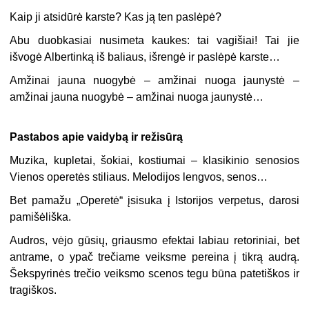
Kaip ji atsidūrė karste? Kas ją ten paslėpė?
Abu duobkasiai nusimeta kaukes: tai vagišiai! Tai jie
išvogė Albertinką iš baliaus, išrengė ir paslėpė karste…
Amžinai jauna nuogybė – amžinai nuoga jaunystė –
amžinai jauna nuogybė – amžinai nuoga jaunystė…
Pastabos apie vaidybą ir režisūrą
Muzika, kupletai, šokiai, kostiumai – klasikinio senosios
Vienos operetės stiliaus. Melodijos lengvos, senos…
Bet pamažu „Operetė“ įsisuka į Istorijos verpetus, darosi
pamišėliška.
Audros, vėjo gūsių, griausmo efektai labiau retoriniai, bet
antrame, o ypač trečiame veiksme pereina į tikrą audrą.
Šekspyrinės trečio veiksmo scenos tegu būna patetiškos ir
tragiškos.