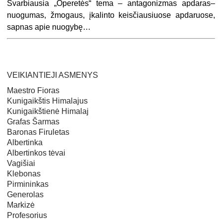
Svarbiausia „Operetės“ tema – antagonizmas apdaras–
nuogumas, žmogaus, įkalinto keisčiausiuose apdaruose,
sapnas apie nuogybę…
VEIKIANTIEJI ASMENYS
Maestro Fioras
Kunigaikštis Himalajus
Kunigaikštienė Himalaj
Grafas Šarmas
Baronas Firuletas
Albertinka
Albertinkos tėvai
Vagišiai
Klebonas
Pirmininkas
Generolas
Markizė
Profesorius