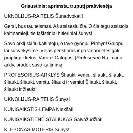
Griaustinis; aprimsta, truputį prašviesėja
UKNOLIJUS-RAITELIS Šunadvokati!
Gerai, bus tau teismas. Aš atsisėsiu čia. O čia tegu atsistoja
kaltinamieji, tie fašistiniai hitleriniai šunys!
Savo arklį skiriu kaltintoju, o tave gynėju. Pirmyn! Galopu
tai sutvarkysime. Vėjas per stiprus ir po valandėlės gali
prapliupti lietus. Varom! Galopas. (
Profesoriui
) Na, mano
arkly, pradėk savo kaltinimą.
PROFESORIUS-ARKLYS Šliaukt, vemiu, šliaukt, šliaukt,
šliaukt, šliaukt, vemiu, šliaukt ir vemiu! Šliaukt, šliaukt,
šliaukt ir žiaukt!
UKNOLIJUS-RAITELIS Šunys!
KUNIGAIKŠTIS-LEMPA Niekšai!
KUNIGAIKŠTIENĖ-STALIUKAS Galvažudžiai!
KLEBONAS-MOTERIS Šunys!