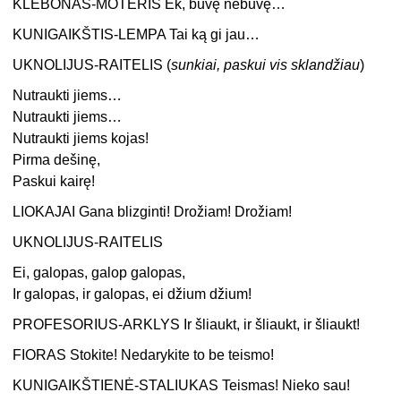
KLEBONAS-MOTERIS Ek, buvę nebuvę…
KUNIGAIKŠTIS-LEMPA Tai ką gi jau…
UKNOLIJUS-RAITELIS (
sunkiai, paskui vis sklandžiau
)
Nutraukti jiems…
Nutraukti jiems…
Nutraukti jiems kojas!
Pirma dešinę,
Paskui kairę!
LIOKAJAI Gana blizginti! Drožiam! Drožiam!
UKNOLIJUS-RAITELIS
Ei, galopas, galop galopas,
Ir galopas, ir galopas, ei džium džium!
PROFESORIUS-ARKLYS Ir šliaukt, ir šliaukt, ir šliaukt!
FIORAS Stokite! Nedarykite to be teismo!
KUNIGAIKŠTIENĖ-STALIUKAS Teismas! Nieko sau!