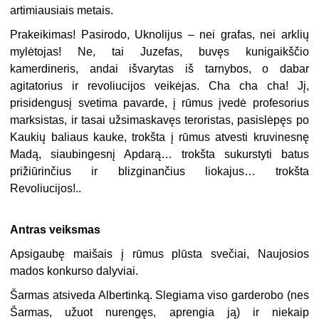
artimiausiais metais.
Prakeikimas! Pasirodo, Uknolijus – nei grafas, nei arklių
mylėtojas! Ne, tai Juzefas, buvęs kunigaikščio
kamerdineris, andai išvarytas iš tarnybos, o dabar
agitatorius ir revoliucijos veikėjas. Cha cha cha! Jį,
prisidengusį svetima pavarde, į rūmus įvedė profesorius
marksistas, ir tasai užsimaskavęs teroristas, pasislėpęs po
Kaukių baliaus kauke, trokšta į rūmus atvesti kruvinesnę
Madą, siaubingesnį Apdarą… trokšta sukurstyti batus
prižiūrinčius ir blizginančius liokajus… trokšta
Revoliucijos!..
Antras veiksmas
Apsigaubę maišais į rūmus plūsta svečiai, Naujosios
mados konkurso dalyviai.
Šarmas atsiveda Albertinką. Slegiama viso garderobo (nes
Šarmas, užuot nurengęs, aprengia ją) ir niekaip