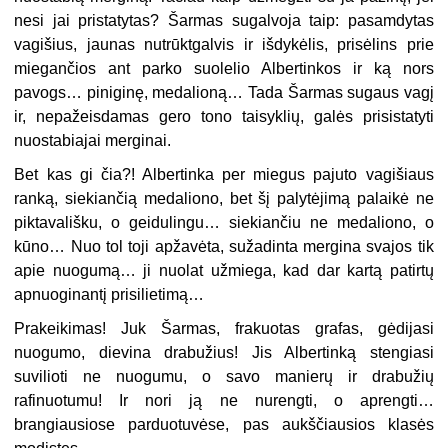
nesi jai pristatytas? Šarmas sugalvoja taip: pasamdytas
vagišius, jaunas nutrūktgalvis ir išdykėlis, prisėlins prie
miegančios ant parko suolelio Albertinkos ir ką nors
pavogs… piniginę, medalioną… Tada Šarmas sugaus vagį
ir, nepažeisdamas gero tono taisyklių, galės prisistatyti
nuostabiajai merginai.
Bet kas gi čia?! Albertinka per miegus pajuto vagišiaus
ranką, siekiančią medaliono, bet šį palytėjimą palaikė ne
piktavališku, o geidulingu… siekiančiu ne medaliono, o
kūno… Nuo tol toji apžavėta, sužadinta mergina svajos tik
apie nuogumą… ji nuolat užmiega, kad dar kartą patirtų
apnuoginantį prisilietimą…
Prakeikimas! Juk Šarmas, frakuotas grafas, gėdijasi
nuogumo, dievina drabužius! Jis Albertinką stengiasi
suvilioti ne nuogumu, o savo manierų ir drabužių
rafinuotumu! Ir nori ją ne nurengti, o aprengti…
brangiausiose parduotuvėse, pas aukščiausios klasės