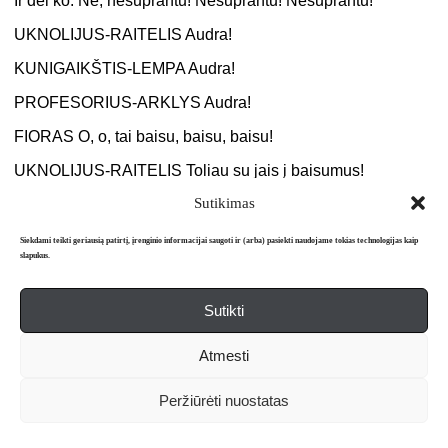
Ir dėl ko. Ne, nesuprantu! Nesuprantu! Nesuprantu!
UKNOLIJUS-RAITELIS Audra!
KUNIGAIKŠTIS-LEMPA Audra!
PROFESORIUS-ARKLYS Audra!
FIORAS O, o, tai baisu, baisu, baisu!
UKNOLIJUS-RAITELIS Toliau su jais į baisumus!
Sutikimas
KUNIGAIKŠTIS, KUNIGAIKŠTIENĖ, KLEBONAS Audra!
LIOKAJAI Audra!
Siekdami teikti geriausią patirtį, įrenginio informacijai saugoti ir (arba) pasiekti naudojame tokias technologijas kaip
slapukus.
FIORAS (
Uknolijui
) Tapk žmogumi! Nusimesk savo kaukę!
UKNOLIJUS, LIOKAJAI, KUNIGAIKŠTIS,
Sutikti
KUNIGAIKŠTIENĖ, KLEBONAS Audra!
Atmesti
Viesulas, griaustiniai, žaibai
FIORAS Čia kaukė kaukę kankina! Nusimeskite kaukes!
Peržiūrėti nuostatas
Tapkite normaliais žmonėmis!