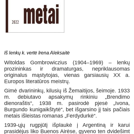
Iš lenkų k. vertė Irena Aleksaitė
Witoldas Gombrowiczius (1904–1969) – lenkų
prozininkas ir dramaturgas, nepriklausomas
originalus mąstytojas, vienas garsiausių XX a.
Europos literatūros meistrų.
Gimė dvarininkų, kilusių iš Žemaitijos, šeimoje. 1933
m. debiutavo apsakymų rinkiniu „Brendimo
dienoraštis“, 1938 m. pasirodė pjesė „Ivona,
Burgundo kunigaikštytė“, bet išgarsino jį tais pačiais
metais išleistas romanas „Ferdydurkė“.
1939‑ųjų rugpjūtį išplaukė į Argentiną ir karui
prasidėjus liko Buenos Airėse, gyveno ten dvidešimt