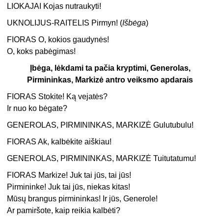
LIOKAJAI Kojas nutraukyti!
UKNOLIJUS-RAITELIS Pirmyn! (
Išbėga
)
FIORAS O, kokios gaudynės!
O, koks pabėgimas!
Įbėga, lėkdami ta pačia kryptimi, Generolas,
Pirmininkas, Markizė antro veiksmo apdarais
FIORAS Stokite! Ką vejatės?
Ir nuo ko bėgate?
GENEROLAS, PIRMININKAS, MARKIZĖ Gulutubulu!
FIORAS Ak, kalbėkite aiškiau!
GENEROLAS, PIRMININKAS, MARKIZĖ Tuitutatumu!
FIORAS Markize! Juk tai jūs, tai jūs!
Pirmininke! Juk tai jūs, niekas kitas!
Mūsų brangus pirmininkas! Ir jūs, Generole!
Ar pamiršote, kaip reikia kalbėti?