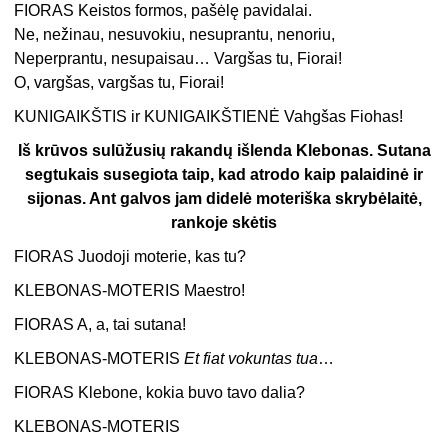
FIORAS Keistos formos, pašėlę pavidalai.
Ne, nežinau, nesuvokiu, nesuprantu, nenoriu,
Neperprantu, nesupaisau… Vargšas tu, Fiorai!
O, vargšas, vargšas tu, Fiorai!
KUNIGAIKŠTIS ir KUNIGAIKŠTIENĖ Vahgšas Fiohas!
Iš krūvos sulūžusių rakandų išlenda Klebonas. Sutana
segtukais susegiota taip, kad atrodo kaip palaidinė ir
sijonas. Ant galvos jam didelė moteriška skrybėlaitė,
rankoje skėtis
FIORAS Juodoji moterie, kas tu?
KLEBONAS-MOTERIS Maestro!
FIORAS A, a, tai sutana!
KLEBONAS-MOTERIS
Et fiat vokuntas tua
…
FIORAS Klebone, kokia buvo tavo dalia?
KLEBONAS-MOTERIS