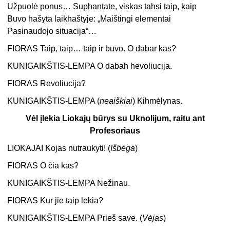
Užpuolė ponus… Suphantate, viskas tahsi taip, kaip
Buvo hašyta laikhaštyje: „Maištingi elementai
Pasinaudojo situacija“…
FIORAS Taip, taip… taip ir buvo. O dabar kas?
KUNIGAIKŠTIS-LEMPA O dabah hevoliucija.
FIORAS Revoliucija?
KUNIGAIKŠTIS-LEMPA (
neaiškiai
) Kihmėlynas.
Vėl įlekia Liokajų būrys su Uknolijum, raitu ant
Profesoriaus
LIOKAJAI Kojas nutraukyti! (
Išbėga
)
FIORAS O čia kas?
KUNIGAIKŠTIS-LEMPA Nežinau.
FIORAS Kur jie taip lekia?
KUNIGAIKŠTIS-LEMPA Prieš save. (
Vėjas
)