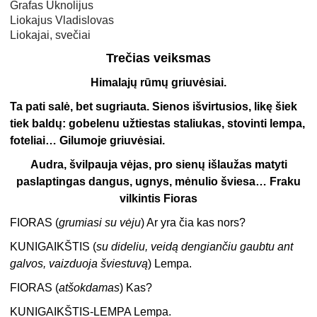
Grafas Uknolijus
Liokajus Vladislovas
Liokajai, svečiai
Trečias veiksmas
Himalajų rūmų griuvėsiai.
Ta pati salė, bet sugriauta. Sienos išvirtusios, likę šiek
tiek baldų: gobelenu užtiestas staliukas, stovinti lempa,
foteliai… Gilumoje griuvėsiai.
Audra, švilpauja vėjas, pro sienų išlaužas matyti
paslaptingas dangus, ugnys, mėnulio šviesa… Fraku
vilkintis Fioras
FIORAS (
grumiasi su vėju
) Ar yra čia kas nors?
KUNIGAIKŠTIS (
su dideliu, veidą dengiančiu gaubtu ant
galvos, vaizduoja šviestuvą
) Lempa.
FIORAS (
atšokdamas
) Kas?
KUNIGAIKŠTIS-LEMPA Lempa.