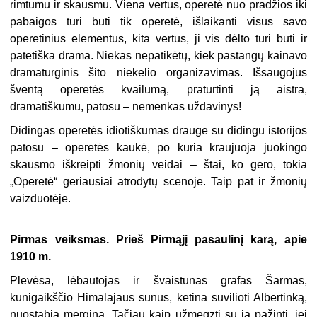
rimtumu ir skausmu. Viena vertus, operetė nuo pradžios iki
pabaigos turi būti tik operetė, išlaikanti visus savo
operetinius elementus, kita vertus, ji vis dėlto turi būti ir
patetiška drama. Niekas nepatikėtų, kiek pastangų kainavo
dramaturginis šito niekelio organizavimas. Išsaugojus
šventą operetės kvailumą, praturtinti ją aistra,
dramatiškumu, patosu – nemenkas uždavinys!
Didingas operetės idiotiškumas drauge su didingu istorijos
patosu – operetės kaukė, po kuria kraujuoja juokingo
skausmo iškreipti žmonių veidai – štai, ko gero, tokia
„Operetė“ geriausiai atrodytų scenoje. Taip pat ir žmonių
vaizduotėje.
Pirmas veiksmas. Prieš Pirmąjį pasaulinį karą, apie
1910 m.
Plevėsa, lėbautojas ir švaistūnas grafas Šarmas,
kunigaikščio Himalajaus sūnus, ketina suvilioti Albertinką,
nuostabią merginą. Tačiau kaip užmegzti su ja pažintį, jei