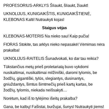
PROFESORIUS-ARKLYS Šliaukt, šliaukt, žiaukt!
UKNOLIJUS, KUNIGAIKŠTIS, KUNIGAIKŠTIENĖ,
KLEBONAS Kalti! Nutraukyti kojas!
Staigus vėjas
KLEBONAS-MOTERIS Na nieko sau! Kaip pučia!
FIORAS Stokite, tas arklys nieko nepasakė! Vėmimas nėra
prakalba!
UKNOLIJUS-RAITELIS Šunadvokati, ko dar tau reikia?
Tūkstančius metų prieš proletariatą buvo vykdomi
nusikaltimai, nusikaltimai milžiniški, daromi tylomis, be
žodžių, gigantiški, tylūs, slegiantys, dusinantys,
gniuždantys, šimtus šimtmečių prieš kartų kartas, be
žodžių, tylomis, niekada neišsakyti…
Norėtum, kad iš to tylėjimo išeitų prakalba?
Gana, be kalbų! Fašistai, buržujai, šunys! Nutraukyti jiems!