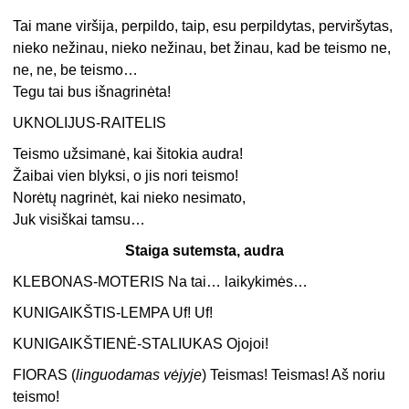
Tai mane viršija, perpildo, taip, esu perpildytas, perviršytas,
nieko nežinau, nieko nežinau, bet žinau, kad be teismo ne,
ne, ne, be teismo…
Tegu tai bus išnagrinėta!
UKNOLIJUS-RAITELIS
Teismo užsimanė, kai šitokia audra!
Žaibai vien blyksi, o jis nori teismo!
Norėtų nagrinėt, kai nieko nesimato,
Juk visiškai tamsu…
Staiga sutemsta, audra
KLEBONAS-MOTERIS Na tai… laikykimės…
KUNIGAIKŠTIS-LEMPA Uf! Uf!
KUNIGAIKŠTIENĖ-STALIUKAS Ojojoi!
FIORAS (
linguodamas vėjyje
) Teismas! Teismas! Aš noriu
teismo!