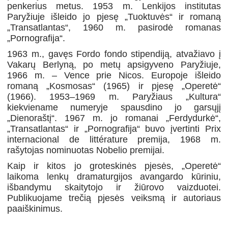
penkerius metus. 1953 m. Lenkijos institutas
Paryžiuje išleido jo pjesę „Tuoktuvės“ ir romaną
„Transatlantas“, 1960 m. pasirodė romanas
„Pornografija“.
1963 m., gavęs Fordo fondo stipendiją, atvažiavo į
Vakarų Berlyną, po metų apsigyveno Paryžiuje,
1966 m. – Vence prie Nicos. Europoje išleido
romaną „Kosmosas“ (1965) ir pjesę „Operetė“
(1966). 1953–1969 m. Paryžiaus „Kultura“
kiekviename numeryje spausdino jo garsųjį
„Dienoraštį“. 1967 m. jo romanai „Ferdydurkė“,
„Transatlantas“ ir „Pornografija“ buvo įvertinti Prix
internacional de littérature premija, 1968 m.
rašytojas nominuotas Nobelio premijai.
Kaip ir kitos jo groteskinės pjesės, „Operetė“
laikoma lenkų dramaturgijos avangardo kūriniu,
išbandymu skaitytojo ir žiūrovo vaizduotei.
Publikuojame trečią pjesės veiksmą ir autoriaus
paaiškinimus.