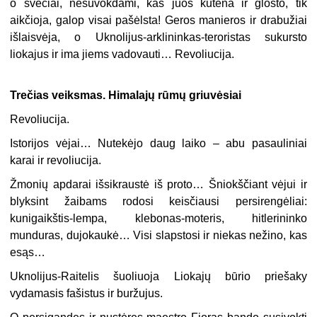
o svečiai, nesuvokdami, kas juos kutena ir glosto, tik
aikčioja, galop visai pašėlsta! Geros manieros ir drabužiai
išlaisvėja, o Uknolijus-arklininkas-teroristas sukursto
liokajus ir ima jiems vadovauti… Revoliucija.
Trečias veiksmas. Himalajų rūmų griuvėsiai
Revoliucija.
Istorijos vėjai… Nutekėjo daug laiko – abu pasauliniai
karai ir revoliucija.
Žmonių apdarai išsikraustė iš proto… Šniokščiant vėjui ir
blyksint žaibams rodosi keisčiausi persirengėliai:
kunigaikštis-lempa, klebonas-moteris, hitlerininko
munduras, dujokaukė… Visi slapstosi ir niekas nežino, kas
esąs…
Uknolijus-Raitelis šuoliuoja Liokajų būrio priešaky
vydamasis fašistus ir buržujus.