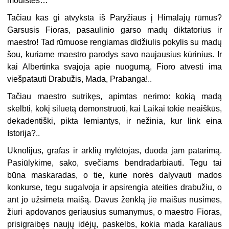
modistes…
Tačiau kas gi atvyksta iš Paryžiaus į Himalajų rūmus?
Garsusis Fioras, pasaulinio garso madų diktatorius ir
maestro! Tad rūmuose rengiamas didžiulis pokylis su madų
šou, kuriame maestro parodys savo naujausius kūrinius. Ir
kai Albertinka svajoja apie nuogumą, Fioro atvesti ima
viešpatauti Drabužis, Mada, Prabanga!..
Tačiau maestro sutrikęs, apimtas nerimo: kokią madą
skelbti, kokį siluetą demonstruoti, kai Laikai tokie neaiškūs,
dekadentiški, pikta lemiantys, ir nežinia, kur link eina
Istorija?..
Uknolijus, grafas ir arklių mylėtojas, duoda jam patarimą.
Pasiūlykime, sako, svečiams bendradarbiauti. Tegu tai
būna maskaradas, o tie, kurie norės dalyvauti mados
konkurse, tegu sugalvoja ir apsirengia ateities drabužiu, o
ant jo užsimeta maišą. Davus ženklą jie maišus nusimes,
žiuri apdovanos geriausius sumanymus, o maestro Fioras,
prisigraibęs naujų idėjų, paskelbs, kokia mada karaliaus