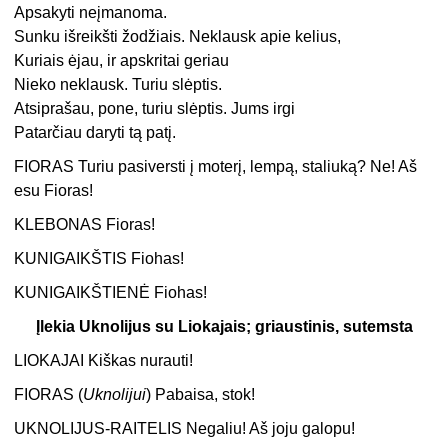
Apsakyti neįmanoma.
Sunku išreikšti žodžiais. Neklausk apie kelius,
Kuriais ėjau, ir apskritai geriau
Nieko neklausk. Turiu slėptis.
Atsiprašau, pone, turiu slėptis. Jums irgi
Patarčiau daryti tą patį.
FIORAS Turiu pasiversti į moterį, lempą, staliuką? Ne! Aš
esu Fioras!
KLEBONAS Fioras!
KUNIGAIKŠTIS Fiohas!
KUNIGAIKŠTIENĖ Fiohas!
Įlekia Uknolijus su Liokajais; griaustinis, sutemsta
LIOKAJAI Kiškas nurauti!
FIORAS (
Uknolijui
) Pabaisa, stok!
UKNOLIJUS-RAITELIS Negaliu! Aš joju galopu!