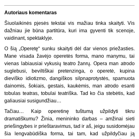
Autoriaus komentaras
Šiuolaikinės pjesės tekstai vis mažiau tinka skaityti. Vis
dažniau jie būna partitūra, kuri ima gyventi tik scenoje,
vaidinant, spektaklyje.
O šią „Operetę“ sunku skaityti dėl dar vienos priežasties.
Mane visada žavėjo operetės forma, mano manymu, tai
vienas labiausiai vykusių teatro žanrų. Opera man atrodo
suglebusi, beviltiškai pretenzinga, o operetė, kupina
dieviško idiotizmo, dangiškos silpnaprotystės, sparnuota
dainomis, šokiais, gestais, kaukėmis, man atrodo esanti
tobulas teatras, tobulai teatriška. Tad ko čia stebėtis, kad
galiausiai susigundžiau…
Tačiau… Kaip operetinę tuštumą užpildyti tikru
dramatiškumu? Žinia, menininko darbas – amžinai sieti
priešingybes ir prieštaravimus, tad ir aš, jeigu susidomėjau
šia lengvabūdiška forma, tai tam, kad užpildyčiau ją