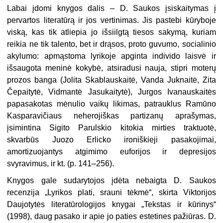
Labai įdomi knygos dalis – D. Saukos įsiskaitymas į
pervartos literatūrą ir jos vertinimas. Jis pastebi kūryboje
viską, kas tik atliepia jo išsiilgtą tiesos sakymą, kuriam
reikia ne tik talento, bet ir drąsos, proto guvumo, socialinio
akylumo: apmąstoma lyrikoje apginta individo laisvė ir
išsaugota meninė kokybė, atsiradusi nauja, stipri moterų
prozos banga (Jolita Skablauskaitė, Vanda Juknaitė, Zita
Čepaitytė, Vidmantė Jasukaitytė), Jurgos Ivanauskaitės
papasakotas mėnulio vaikų likimas, patrauklus Ramūno
Kasparavičiaus neherojiškas partizanų aprašymas,
įsimintina Sigito Parulskio kitokia mirties traktuotė,
skvarbūs Juozo Erlicko ironiškieji pasakojimai,
amortizuojantys atgimimo euforijos ir depresijos
svyravimus, ir kt. (p. 141–256).
Knygos gale sudarytojos įdėta nebaigta D. Saukos
recenzija „Lyrikos plati, srauni tėkmė“, skirta Viktorijos
Daujotytės literatūrologijos knygai „Tekstas ir kūrinys“
(1998), daug pasako ir apie jo paties estetines pažiūras. D.