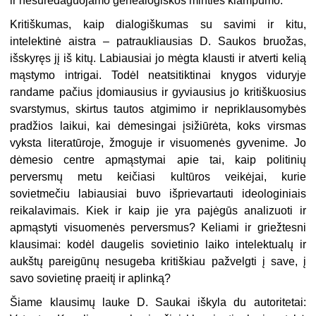
ir nesuredaguojamo genealogiškos minties klampumo.
Kritiškumas, kaip dialogiškumas su savimi ir kitu,
intelektinė aistra – patraukliausias D. Saukos bruožas,
išskyręs jį iš kitų. Labiausiai jo mėgta klausti ir atverti kelią
mąstymo intrigai. Todėl neatsitiktinai knygos viduryje
randame pačius įdomiausius ir gyviausius jo kritiškuosius
svarstymus, skirtus tautos atgimimo ir nepriklausomybės
pradžios laikui, kai dėmesingai įsižiūrėta, koks virsmas
vyksta literatūroje, žmoguje ir visuomenės gyvenime. Jo
dėmesio centre apmąstymai apie tai, kaip politinių
perversmų metu keičiasi kultūros veikėjai, kurie
sovietmečiu labiausiai buvo išprievartauti ideologiniais
reikalavimais. Kiek ir kaip jie yra pajėgūs analizuoti ir
apmąstyti visuomenės perversmus? Keliami ir griežtesni
klausimai: kodėl daugelis sovietinio laiko intelektualų ir
aukštų pareigūnų nesugeba kritiškiau pažvelgti į save, į
savo sovietinę praeitį ir aplinką?
Šiame klausimų lauke D. Saukai iškyla du autoritetai: