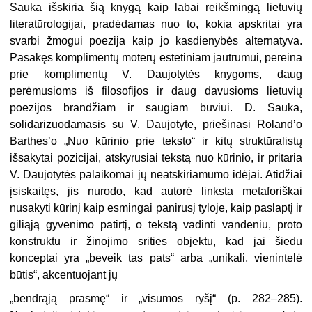
Sauka išskiria šią knygą kaip labai reikšmingą lietuvių
literatūrologijai, pradėdamas nuo to, kokia apskritai yra
svarbi žmogui poezija kaip jo kasdienybės alternatyva.
Pasakęs komplimentų moterų estetiniam jautrumui, pereina
prie komplimentų V. Daujotytės knygoms, daug
perėmusioms iš filosofijos ir daug davusioms lietuvių
poezijos brandžiam ir saugiam būviui. D. Sauka,
solidarizuodamasis su V. Daujotyte, priešinasi Rolandʼo
Barthesʼo „Nuo kūrinio prie teksto“ ir kitų struktūralistų
išsakytai pozicijai, atskyrusiai tekstą nuo kūrinio, ir pritaria
V. Daujotytės palaikomai jų neatskiriamumo idėjai. Atidžiai
įsiskaitęs, jis nurodo, kad autorė linksta metaforiškai
nusakyti kūrinį kaip esmingai panirusį tyloje, kaip paslaptį ir
giliąją gyvenimo patirtį, o tekstą vadinti vandeniu, proto
konstruktu ir žinojimo srities objektu, kad jai šiedu
konceptai yra „beveik tas pats“ arba „unikali, vienintelė
būtis“, akcentuojant jų
„
bendrąją prasmę“ ir „visumos ryšį“ (p. 282–285).