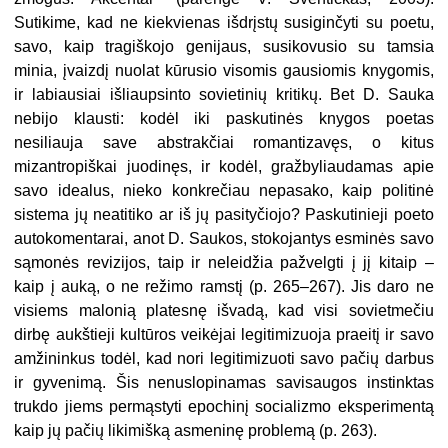
Sutikime, kad ne kiekvienas išdrįstų susiginčyti su poetu,
savo, kaip tragiškojo genijaus, susikovusio su tamsia
minia, įvaizdį nuolat kūrusio visomis gausiomis knygomis,
ir labiausiai išliaupsinto sovietinių kritikų. Bet D. Sauka
nebijo klausti: kodėl iki paskutinės knygos poetas
nesiliauja save abstrakčiai romantizavęs, o kitus
mizantropiškai juodinęs, ir kodėl, gražbyliaudamas apie
savo idealus, nieko konkrečiau nepasako, kaip politinė
sistema jų neatitiko ar iš jų pasityčiojo? Paskutinieji poeto
autokomentarai, anot D. Saukos, stokojantys esminės savo
sąmonės revizijos, taip ir neleidžia pažvelgti į jį kitaip –
kaip į auką, o ne režimo ramstį (p. 265–267). Jis daro ne
visiems malonią platesnę išvadą, kad visi sovietmečiu
dirbę aukštieji kultūros veikėjai legitimizuoja praeitį ir savo
amžininkus todėl, kad nori legitimizuoti savo pačių darbus
ir gyvenimą. Šis nenuslopinamas savisaugos instinktas
trukdo jiems permąstyti epochinį socializmo eksperimentą
kaip jų pačių likimišką asmeninę problemą (p. 263).