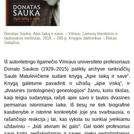
Donatas Sauka. Apie laiką ir save. – Vilnius: Lietuvių literatūros ir
tautosakos institutas, 2019. – 295 p. Knygos dailininkas – Rokas
Gelažius.
Iš autoritetingo ilgamečio Vilniaus universiteto profesoriaus
Donato Saukos (1929–2015) paliktų archyve rankraščių
Saulė Matulevičienė sudarė knygą „Apie laiką ir save“.
Knygą galėtume pavadinti ir užrašų „apie viską“, ir
„dvasinės (ontologinės) geneologijos“ žanru, kurio tikslas,
kaip teigia sudarytoja, rašyti apie savo ir tautos dvasines
permainas istoriniame laike. Iš tiesų ne tiek biografinė
kasdienybė ir istorinė konkretybė joje yra svarbiausia, o
rašančiojo reakcija į tai, kas vyksta su sunkiai įveikiamu
uždaviniu – „būti atviram iki galo“. Gal todėl profesorius
savo kartą, neišskirdamas ir savęs, nieko nedailindamas