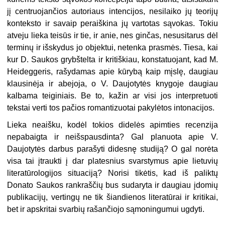
jį centruojančios autoriaus intencijos, nesilaiko jų teorijų
konteksto ir savaip peraiškina jų vartotas sąvokas. Tokiu
atveju lieka teisūs ir tie, ir anie, nes ginčas, nesusitarus dėl
terminų ir išskydus jo objektui, netenka prasmės. Tiesa, kai
kur D. Saukos grybštelta ir kritiškiau, konstatuojant, kad M.
Heideggeris, rašydamas apie kūrybą kaip mįslę, daugiau
klausinėja ir abejoja, o V. Daujotytės knygoje daugiau
kalbama teiginiais. Be to, kažin ar visi jos interpretuoti
tekstai verti tos pačios romantizuotai pakylėtos intonacijos.
Lieka neaišku, kodėl tokios didelės apimties recenzija
nepabaigta ir neišspausdinta? Gal planuota apie V.
Daujotytės darbus parašyti didesnę studiją? O gal norėta
visa tai įtraukti į dar platesnius svarstymus apie lietuvių
literatūrologijos situaciją? Norisi tikėtis, kad iš paliktų
Donato Saukos rankraščių bus sudaryta ir daugiau įdomių
publikacijų, vertingų ne tik šiandienos literatūrai ir kritikai,
bet ir apskritai svarbių rašančiojo sąmoningumui ugdyti.