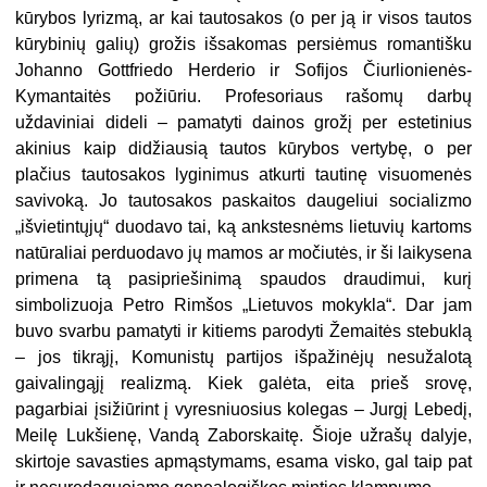
kūrybos lyrizmą, ar kai tautosakos (o per ją ir visos tautos
kūrybinių galių) grožis išsakomas persiėmus romantišku
Johanno Gottfriedo Herderio ir Sofijos Čiurlionienės-
Kymantaitės požiūriu. Profesoriaus rašomų darbų
uždaviniai dideli – pamatyti dainos grožį per estetinius
akinius kaip didžiausią tautos kūrybos vertybę, o per
plačius tautosakos lyginimus atkurti tautinę visuomenės
savivoką. Jo tautosakos paskaitos daugeliui socializmo
„išvietintųjų“ duodavo tai, ką ankstesnėms lietuvių kartoms
natūraliai perduodavo jų mamos ar močiutės, ir ši laikysena
primena tą pasipriešinimą spaudos draudimui, kurį
simbolizuoja Petro Rimšos „Lietuvos mokykla“. Dar jam
buvo svarbu pamatyti ir kitiems parodyti Žemaitės stebuklą
– jos tikrąjį, Komunistų partijos išpažinėjų nesužalotą
gaivalingąjį realizmą. Kiek galėta, eita prieš srovę,
pagarbiai įsižiūrint į vyresniuosius kolegas – Jurgį Lebedį,
Meilę Lukšienę, Vandą Zaborskaitę. Šioje užrašų dalyje,
skirtoje savasties apmąstymams, esama visko, gal taip pat