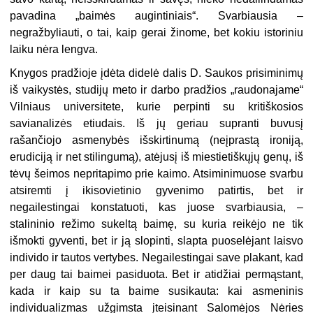
pavadina „baimės augintiniais“. Svarbiausia –
negražbyliauti, o tai, kaip gerai žinome, bet kokiu istoriniu
laiku nėra lengva.
Knygos pradžioje įdėta didelė dalis D. Saukos prisiminimų
iš vaikystės, studijų meto ir darbo pradžios „raudonajame“
Vilniaus universitete, kurie perpinti su kritiškosios
savianalizės etiudais. Iš jų geriau supranti buvusį
rašančiojo asmenybės išskirtinumą (neįprastą ironiją,
erudiciją ir net stilingumą), atėjusį iš miestietiškųjų genų, iš
tėvų šeimos nepritapimo prie kaimo. Atsiminimuose svarbu
atsiremti į ikisovietinio gyvenimo patirtis, bet ir
negailestingai konstatuoti, kas juose svarbiausia, –
stalininio režimo sukeltą baimę, su kuria reikėjo ne tik
išmokti gyventi, bet ir ją slopinti, slapta puoselėjant laisvo
individo ir tautos vertybes. Negailestingai save plakant, kad
per daug tai baimei pasiduota. Bet ir atidžiai permąstant,
kada ir kaip su ta baime susikauta: kai asmeninis
individualizmas užgimsta įteisinant Salomėjos Nėries