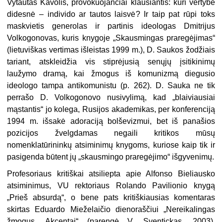
Vytautas Kavolis, provokuojančiai klausiantis: kuri vertybė
didesnė – individo ar tautos laisvė? Ir taip pat rūpi toks
maskvietis generolas ir partinis ideologas Dmitrijus
Volkogonovas, kuris knygoje „Skausmingas praregėjimas“
(lietuviškas vertimas išleistas 1999 m.), D. Saukos žodžiais
tariant, atskleidžia vis stiprėjusią senųjų įsitikinimų
laužymo dramą, kai žmogus iš komunizmą diegusio
ideologo tampa antikomunistu (p. 262). D. Sauka ne tik
perrašo D. Volkogonovo nusivylimą, kad „blaiviausiai
mąstantis“ jo kolega, Rusijos akademikas, per konferenciją
1994 m. išsakė adoraciją bolševizmui, bet iš panašios
pozicijos žvelgdamas negaili kritikos mūsų
nomenklatūrininkų atsiminimų knygoms, kuriose kaip tik ir
pasigenda būtent jų „skausmingo praregėjimo“ išgyvenimų.
Profesoriaus kritiškai atsiliepta apie Alfonso Bieliausko
atsiminimus, VU rektoriaus Rolando Pavilionio knygą
„Prieš absurdą“, o bene pats kritiškiausias komentaras
skirtas Eduardo Mieželaičio dienoraščiui „Nereikalingas
žmogus. Akcentai“ (parengė V. Sventickas, 2003).