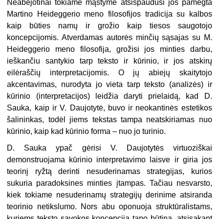
Neabejotinai tokiame mąstyme atsispaudusi jos pamėgta
Martino Heideggerio meno filosofijos tradicija su kalbos
kaip būties namų ir grožio kaip tiesos saugotojo
koncepcijomis. Atverdamas autorės minčių sąsajas su M.
Heideggerio meno filosofija, grožisi jos minties darbu,
ieškančiu santykio tarp teksto ir kūrinio, ir jos atskirų
eilėraščių interpretacijomis. O jų abiejų skaitytojo
akcentavimas, nurodyta jo vieta tarp teksto (analizės) ir
kūrinio (interpretacijos) leidžia daryti prielaidą, kad D.
Sauka, kaip ir V. Daujotytė, buvo ir neokantinės estetikos
šalininkas, todėl jiems tekstas tampa neatskiriamas nuo
kūrinio, kaip kad kūrinio forma – nuo jo turinio.
D. Sauka ypač gėrisi V. Daujotytės virtuoziškai
demonstruojama kūrinio interpretavimo laisve ir giria jos
teorinį ryžtą derinti nesuderinamas strategijas, kurios
sukuria paradoksines minties įtampas. Tačiau nesvarsto,
kiek tokiame nesuderinamų strategijų derinime atsiranda
teorinio netikslumo. Nors abu oponuoja struktūralistams,
kuriems teksto sąvokos koncepcija tapo būtina, atsisakant