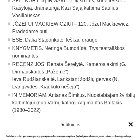
APIE KŪRYBĄ IR SAVE.
„Eik su tais, kurie ieško…“
Rašytoją, dramaturgą Kazį Sają kalbina Saulius
Vasiliauskas
JÓZEFUI MACKIEWICZIUI – 120. Józef Mackiewicz.
Pradedame pūti
ESĖ.
Dalia Staponkutė. Ieškau draugo
KNYGMETIS.
Neringa Butnoriūtė. Trys teatrališkos
nominantės
RECENZIJOS.
Renata Šerelytė. Kameros akimi (G.
Dirmauskaitės „Pãžeme“)
Ieva Rudžianskaitė. Lankstant žodžių gerves (N.
Dangvydės „Kiaukuto nešėja“)
IN MEMORIAM.
Antanas Šimkus. Nuostabiajam žvirblių
kalbintojui (nuo Varnų kalno). Algimantas Baltakis
(1930–2022)
Sutikimas
Atgal į archyvą
Siekdami teikti geriausią patirtį, įrenginio informacijai saugoti ir (arba) pasiekti naudojame tokias technologijas kaip