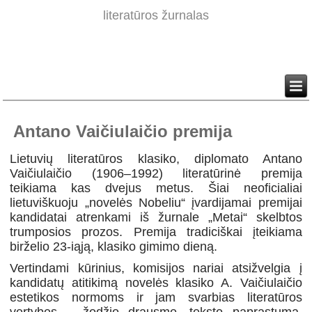
literatūros žurnalas
Antano Vaičiulaičio premija
Lietuvių literatūros klasiko, diplomato Antano
Vaičiulaičio (1906–1992) literatūrinė premija
teikiama kas dvejus metus. Šiai neoficialiai
lietuviškuoju „novelės Nobeliu“ įvardijamai premijai
kandidatai atrenkami iš žurnale „Metai“ skelbtos
trumposios prozos. Premija tradiciškai įteikiama
birželio 23-iąją, klasiko gimimo dieną.
Vertindami kūrinius, komisijos nariai atsižvelgia į
kandidatų atitikimą novelės klasiko A. Vaičiulaičio
estetikos normoms ir jam svarbias literatūros