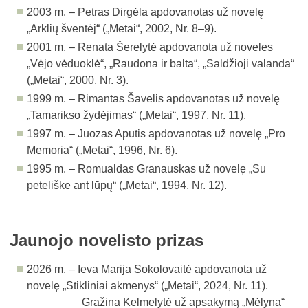
2003 m. – Petras Dirgėla apdovanotas už novelę
„Arklių šventėj“ („Metai“, 2002, Nr. 8–9).
2001 m. – Renata Šerelytė apdovanota už noveles
„Vėjo vėduoklė“, „Raudona ir balta“, „Saldžioji valanda“
(„Metai“, 2000, Nr. 3).
1999 m. – Rimantas Šavelis apdovanotas už novelę
„Tamarikso žydėjimas“ („Metai“, 1997, Nr. 11).
1997 m. – Juozas Aputis apdovanotas už novelę „Pro
Memoria“ (
„Metai“, 1996, Nr. 6
).
1995 m. – Romualdas Granauskas už novelę „Su
peteliške ant lūpų“ (
„Metai“, 1994, Nr. 12
).
Jaunojo novelisto prizas
2026 m. – Ieva Marija Sokolovaitė apdovanota už
novelę „Stikliniai akmenys“ (
„Metai“, 2024, Nr. 11
).
Gražina Kelmelytė už apsakymą „Mėlyna“