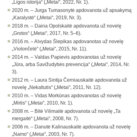
„Ligos istorija“ (
„Metai“, 2022, Nr. 1
).
2020 m. – Jurga Tumasonytė apdovanota už apsakymą
„Karalystė“ (
„Metai“, 2019, Nr. 3
).
2018 m. – Daina Opolskaitė apdovanota už novelę
„Grotos“ (
„Metai“, 2017, Nr. 5–6
).
2016 m. – Alvydas Šlepikas apdovanotas už novelę
„Violončelė“ (
„Metai“, 2015, Nr. 11
).
2014 m. – Valdas Papievis apdovanotas už novelę
„Jūra, arba Savižudybės prevencija“ (
„Metai“, 2014, Nr.
3
).
2012 m. – Laura Sintija Černiauskaitė apdovanota už
novelę „Nekaltutis“ (
„Metai“, 2011, Nr. 12
).
2010 m. – Vidas Morkūnas apdovanotas už novelę
„Mirtis“ (
„Metai“, 2010, Nr. 1
).
2008 m. – Bitė Vilimaitė apdovanota už novelę „Ta
mergaitė“ (
„Metai“, 2008, Nr. 7
).
2006 m. – Danutė Kalinauskaitė apdovanota už novelę
„Namo“ (
„Metai“, 2003, Nr. 7
).