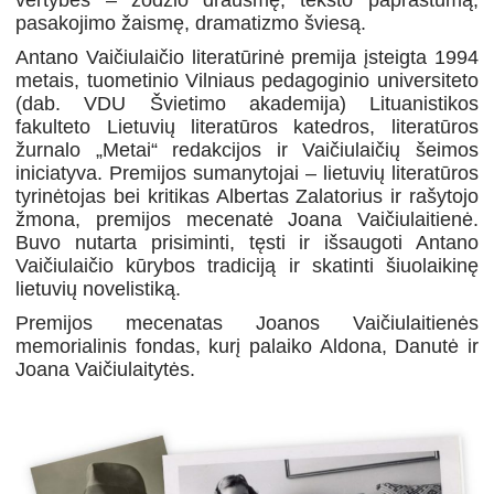
vertybes – žodžio drausmę, teksto paprastumą,
pasakojimo žaismę, dramatizmo šviesą.
Antano Vaičiulaičio literatūrinė premija įsteigta 1994
metais, tuometinio Vilniaus pedagoginio universiteto
(dab. VDU Švietimo akademija) Lituanistikos
fakulteto Lietuvių literatūros katedros, literatūros
žurnalo „Metai“ redakcijos ir Vaičiulaičių šeimos
iniciatyva. Premijos sumanytojai – lietuvių literatūros
tyrinėtojas bei kritikas Albertas Zalatorius ir rašytojo
žmona, premijos mecenatė Joana Vaičiulaitienė.
Buvo nutarta prisiminti, tęsti ir išsaugoti Antano
Vaičiulaičio kūrybos tradiciją ir skatinti šiuolaikinę
lietuvių novelistiką.
Premijos mecenatas Joanos Vaičiulaitienės
memorialinis fondas, kurį palaiko Aldona, Danutė ir
Joana Vaičiulaitytės.