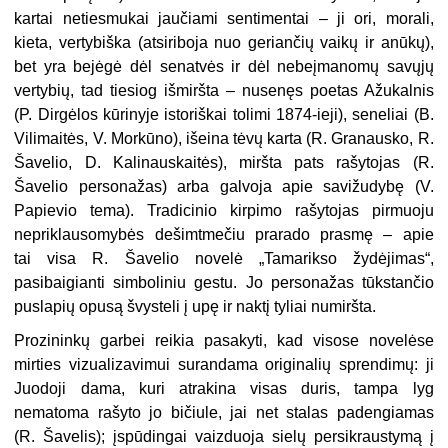
kartai netiesmukai jaučiami sentimentai – ji ori, morali,
kieta, vertybiška (atsiriboja nuo geriančių vaikų ir anūkų),
bet yra bejėgė dėl senatvės ir dėl nebeįmanomų savųjų
vertybių, tad tiesiog išmiršta – nusenęs poetas Ažukalnis
(P. Dirgėlos kūrinyje istoriškai tolimi 1874-ieji), seneliai (B.
Vilimaitės, V. Morkūno), išeina tėvų karta (R. Granausko, R.
Šavelio, D. Kalinauskaitės), miršta pats rašytojas (R.
Šavelio personažas) arba galvoja apie savižudybę (V.
Papievio tema). Tradicinio kirpimo rašytojas pirmuoju
nepriklausomybės dešimtmečiu prarado prasmę – apie
tai visa R. Šavelio novelė „Tamarikso žydėjimas“,
pasibaigianti simboliniu gestu. Jo personažas tūkstančio
puslapių opusą švysteli į upę ir naktį tyliai numiršta.
Prozininkų garbei reikia pasakyti, kad visose novelėse
mirties vizualizavimui surandama originalių sprendimų: ji
Juodoji dama, kuri atrakina visas duris, tampa lyg
nematoma rašyto jo bičiule, jai net stalas padengiamas
(R. Šavelis); įspūdingai vaizduoja sielų persikraustymą į