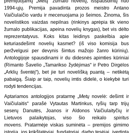
premijuojamų „Metų“ žurnalo novelių, išspausdintų nuo
1994-ųjų. Premija pavadinta prozos meistro Antano
Vaičiulaičio vardu ir mecenuojama jo šeimos. Žinoma, šis
novelistikos vaizdas nepilnas (rinkinys aprėpia tik vieno
žurnalo publikacijas, apeina novelių knygas), bet vis dėlto
reprezentatyvus. Koks kitas leidinys paskelbia apie
keturiasdešimt novelių kasmet? (iš viso komisija bus
peržvelgusi per devynis šimtus mažojo žanro kūrinių).
Antologijoje spausdinami ir du didesnės apimties kūriniai
(Rimanto Šavelio „Tamarikso žydėjimas“ ir Petro Dirgėlos
„Arklių šventėj“), bet jie turi novelišką puantą – netikėtą
pabaigą. Šiaip ar taip, novelių imtis didelė, o kiekybė turi
rodyti tendencijas.
Aptariamos antologijos pratarmę „
Metų
novelė: dešimt ir
Vaičiulaitis“ parašė Vytautas Martinkus, ryšių tarp trijų
seserų Danutės, Joanos ir Aldonos Vaičiulaityčių ir
Lietuvos palaikytojas, viso šio reikalo
spiritus
movens.
Pratarmėje viskas suminėta – premijos gimimo
istorija, jos krikštatėviai, fundatoriai, darbo tęsėjai, įvertinta