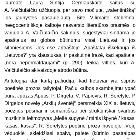
laureatė Laura Sintija Černiauskaitė saitus su
A. Vaičiulaičiu užčiuopia per savo močiutę, „valentinišką“
jos jaunystės pasaulėjautą. Bitė Vilimaitė stebėtinai
neegocentriškoje kalboje nesvarsto literatūros prasmės, o
varijuoja A. Vaičiulaičio sakinius, sugestyviai siedama jo
apaštalus su globos būtinumu visai Lietuvai ir jos
silpniesiems. Jos esė antraštėje „Apaštalai iškeliauja iš
Lietuvos?“ yra klaustukas, ir paskutinė frazė, kad apaštalai
„nėra nepermaldaujami“ (p. 290), teikia vilties, kuri A.
Vaičiulaičio akivaizdoje atrodo būtina.
Antologija dar kartą paliudija, kad lietuviai yra stiprūs
poetinės prozos rašytojai. Pačiu kalbos skambėjimu ypač
buria Juozas Aputis, P. Dirgėla, V. Papievis, R. Šerelytė. P.
Dirgėlos novelę „Arklių šventėj“ persmelkia XIX a. lietuvių
poezijos posmai ir semantiškai bei struktūriškai svarbus
muzikinis leitmotyvas „Meilė supynė / mirtis išpynė / kasas,
kasas, kasas“. R. Šerelytės poetinė proza novelėje „Vėjų
vėduoklė“ skleidžiasi spalvų palete (kūrinio pastraipas