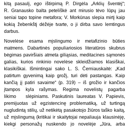
kitą pasaulį,
ego
ištirpimą P. Dirgėla „Arklių šventėj“;
R. Granausko balta peteliškė ant mirusio tėvo lūpų jau
seniai tapo topine metafora; V. Morkūnas slepia mirtį kaip
kokią žebenkštį dėžėje tvarte, o ji dirba savo lemtingus
darbus.
Novelėse esama mįslingumo ir metafizinio būties
matmens. Dabartinės populiariosios literatūros skubrus
bėgimas paviršiais atmeta giliąsias, meditacines sąmonės
galias, kurios rinkinio novelėse skleidžiamos klasiškai,
klasikiškai. Išmintingai sako L. S. Černiauskaitė: „Kad
patirtum gyvenimą kaip grožį, turi dėti pastangas. Kaip
kančią jį patiri savaime“ (p. 319) – iš grožio ir kančios
įtampos kyla rašymas. Regima novelistų pagarba
likimo slėpiniams. Paskutinis laureatas V. Papievis,
premijuotas už egzistencinę problematiką, už turtingą
nugludintą stilių, už netikėtą pasakotojo žiūros taško kaitą,
už mįslingumą (kritikai ir skaitytojai nepaliauja klausinėję,
kiekgi personažų nuskendo jo novelėje „Jūra, arba