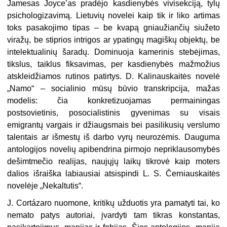
Jamesas Joyce’as pradėjo kasdienybės vivisekciją, tylų
psichologizavimą. Lietuvių novelei kaip tik ir liko artimas
toks pasakojimo tipas – be kvapą gniaužiančių siužeto
viražų, be stiprios intrigos ar ypatingų magiškų objektų, be
intelektualinių šaradų. Dominuoja kamerinis stebėjimas,
tikslus, taiklus fiksavimas, per kasdienybės mažmožius
atskleidžiamos rutinos patirtys. D. Kalinauskaitės novelė
„Namo“ – socialinio mūsų būvio transkripcija, mažas
modelis: čia konkretizuojamas permainingas
postsovietinis, posocialistinis gyvenimas su visais
emigrantų vargais ir džiaugsmais bei pasilikusių verslumo
talentais ar išmestų iš darbo vyrų neurozėmis. Dauguma
antologijos novelių apibendrina pirmojo nepriklausomybės
dešimtmečio realijas, naujųjų laikų tikrovė kaip moters
dalios išraiška labiausiai atsispindi L. S. Černiauskaitės
novelėje „Nekaltutis“.
J. Cortázaro nuomone, kritikų užduotis yra pamatyti tai, ko
nemato patys autoriai, įvardyti tam tikras konstantas,