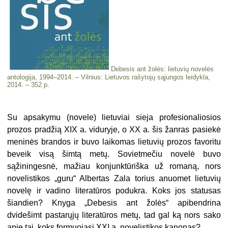
Debesis ant žolės: lietuvių novelės
antologija, 1994–2014. – Vilnius: Lie­tuvos rašytojų sąjungos leidykla,
2014. – 352 p.
Su apsakymu (novele) lietuviai sieja profesionaliosios
prozos pradžią XIX a. viduryje, o XX a. šis žanras pasiekė
meninės brandos ir buvo laikomas lietuvių prozos favoritu
beveik visą šimtą metų. Sovietmečiu novelė buvo
sąžiningesnė, mažiau konjunktūriška už romaną, nors
novelistikos „guru“ Albertas Zala torius anuomet lietuvių
novelę ir vadino literatūros podukra. Koks jos statusas
šiandien? Knyga „Debesis ant žolės“ apibendrina
dvidešimt pastarųjų literatūros metų, tad gal ką nors sako
apie tai, koks formuojasi XXI a. novelistikos kanonas?