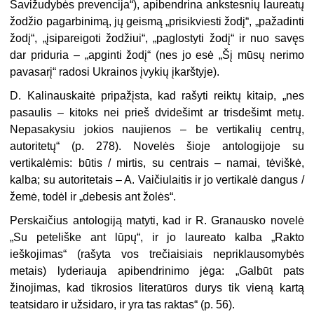
Savižudybės prevencija“), apibendrina ankstesnių laureatų
žodžio pagarbinimą, jų geismą „prisikviesti žodį“, „pažadinti
žodį“, „įsipareigoti žodžiui“, „paglostyti žodį“ ir nuo savęs
dar priduria – „apginti žodį“ (nes jo esė „Šį mūsų nerimo
pavasarį“ radosi Ukrainos įvykių įkarštyje).
D. Kalinauskaitė pripažįsta, kad rašyti reiktų kitaip, „nes
pasaulis – kitoks nei prieš dvidešimt ar trisdešimt metų.
Nepasakysiu jokios naujienos – be vertikalių centrų,
autoritetų“ (p. 278). Novelės šioje antologijoje su
vertikalėmis: būtis / mirtis, su centrais – namai, tėviškė,
kalba; su autoritetais – A. Vaičiulaitis ir jo vertikalė dangus /
žemė, todėl ir „debesis ant žolės“.
Perskaičius antologiją matyti, kad ir R. Granausko novelė
„Su peteliške ant lūpų“, ir jo laureato kalba „Rakto
ieškojimas“ (rašyta vos trečiaisiais nepriklausomybės
metais) lyderiauja apibendrinimo jėga: „Galbūt pats
žinojimas, kad tikrosios literatūros durys tik vieną kartą
teatsidaro ir užsidaro, ir yra tas raktas“ (p. 56).