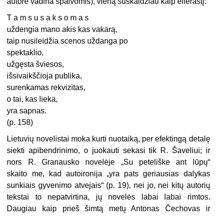
autorė vadina spalvomis), vieną suskaidžiau kaip eilėraštį:
T a m s u s a k s o m a s
uždengia mano akis kas vakarą,
taip nusileidžia scenos uždanga po
spektaklio,
užgęsta šviesos,
išsivaikščioja publika,
surenkamas rekvizitas,
o tai, kas lieka,
yra sapnas.
(p. 158)
Lietuvių novelistai moka kurti nuotaiką, per efektingą detalę
siekti apibendrinimo, o juokauti sekasi tik R. Šaveliui; ir
nors R. Granausko novelėje „Su peteliške ant lūpų“
skaito me, kad autoironija „yra pats geriausias dalykas
sunkiais gyvenimo atvejais“ (p. 19), nei jo, nei kitų autorių
tekstai to nepatvirtina, jų novelės labai labai rimtos.
Daugiau kaip prieš šimtą metų Antonas Čechovas ir