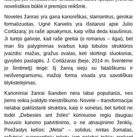
novelistikos būklė ir premijos reikšmė.
Novelės žanras yra gana kanoniškas, stamantrus, gerokai
formalizuotas. Ugnė Karvelis yra išsitarusi apie Julio
Cortázarą: jis rašė apsakymus, kaip višta deda kiaušinius.
Ji turėjo galvoje, kad rašė greitai (o romanus – ilgai), bet
man šis palyginimas svarbus kaip tobulos struktūros
įvaizdis: mažas, gražus ovalas, keli skirtingi sluoksniai,
gyvybės paslaptis. J. Cortázaras (beje, 2014 m. šventėme
jo šimtmetį) teigė: šį žanrą sieju su fatališkumu ir
neišvengiamumu, mažoji forma visada yra savotiškas
blykstelėjimas.
Kanoniniai žanrai šiandien nėra labai populiarūs, nes
jiems reikia įvaldyto meistriškumo. Novelė – transformacijai
nelabai paklūstanti struktūra, kaip ir sonetas, bet turbūt ne
todėl „Debesies ant žolės“ kūriniuose regiu daugiau
buvusio kanono patvirtinimo, o ne atnaujinimo ženklų.
Priežastys kelios: „Metai“ – solidus, rimtas žurnalas,