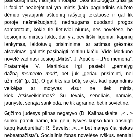
pasikartojimus, manijas ir fobijas. Šios antologijos „manija
ir fobija“ neabejotinai yra mirtis (kaip pagrindinis siužeto
dėmuo vyraujanti aštuonių rašytojų tekstuose ir gal tik
poroje nešmėžuojanti), nedraugams duodanti progos
samprotauti, kokie tie lietuviai niūrūs, nes novelėse, be
tiesioginio mirties fakto, dar yra beviltiški ligoniai, kapinių
lankymas, laidotuvių prisiminimai ar artimas grėsmės
alsavimas, galintis pasibaigti mirtinu kirčiu. Vido Morkūno
novelė vadinasi tiesiog „Mirtis“, J. Apučio – „Pro memoria“.
Pratarmėje V. Martinkus irgi pastebi „pernelyg
dažną
memento mori“
, bet juk „geriau prisiminti, nei
užmiršti“ (p. 11). O gal tiksliau būtų sakyti, kad pagrindinis
veikėjas ar motyvas visur ne tiek mirtis,
kiek Atsisveikinimas? Su tėvais, seneliais, namais,
jaunyste, senąja sankloda, ne tik agrarine, bet ir sovietine.
Grįžimo judesys pilnas negatyvo (D. Kalinauskaitė: „<…>
sunku pareiti namo, kai gėlių lysvės kūpso kaip apsnigti
kapų kauburėliai“; R. Šavelis: „<…> bet manęs čia niekas
nebeatpažįsta“). Socialinis fonas novelėse ryškus, senajai