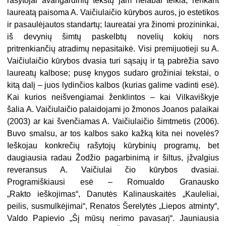
rašytojai avangardinių tekstų jam nelabai teikia; renkant
laureatą paisoma A. Vaičiulaičio kūrybos auros, jo estetikos
ir pasaulėjautos standartų; laureatai yra žinomi prozininkai,
iš devynių šimtų paskelbtų novelių kokių nors
pritrenkiančių atradimų nepasitaikė. Visi premijuotieji su A.
Vaičiulaičio kūrybos dvasia turi sąsajų ir tą pabrėžia savo
laureatų kalbose; pusę knygos sudaro grožiniai tekstai, o
kitą dalį – juos lydinčios kalbos (kurias galime vadinti esė).
Kai kurios neišvengiamai ženklintos – kai Vilkaviškyje
šalia A. Vaičiulaičio palaidojami jo žmonos Joanos palaikai
(2003) ar kai švenčiamas A. Vaičiulaičio šimtmetis (2006).
Buvo smalsu, ar tos kalbos sako kažką kita nei novelės?
Ieškojau konkrečių rašytojų kūrybinių programų, bet
daugiausia radau Žodžio pagarbinimą ir šiltus, įžvalgius
reveransus A. Vaičiulai čio kūrybos dvasiai.
Programiškiausi esė – Romualdo Granausko
„Rakto ieškojimas“, Danutės Kalinauskaitės „Kauleliai,
peilis, susmulkėjimai“, Renatos Šerelytės „Liepos atminty“,
Valdo Papievio „Šį mūsų nerimo pavasarį“. Jauniausia