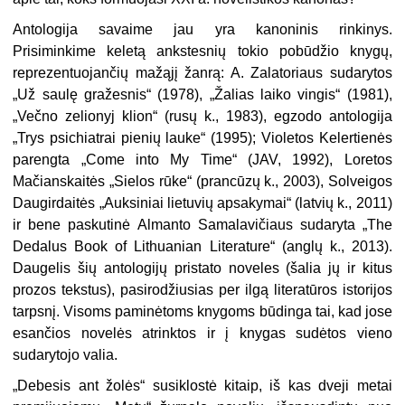
Antologija savaime jau yra kanoninis rinkinys.
Prisiminkime keletą ankstesnių tokio pobūdžio knygų,
reprezentuojančių mažąjį žanrą: A. Zalatoriaus sudarytos
„Už saulę gražesnis“ (1978), „Žalias laiko vingis“ (1981),
„Večno zelionyj klion“ (rusų k., 1983), egzodo antologija
„Trys psichiatrai pienių lauke“ (1995); Violetos Kelertienės
parengta „Come into My Time“ (JAV, 1992), Loretos
Mačianskaitės „Sielos rūke“ (prancūzų k., 2003), Solveigos
Daugirdaitės „Auksiniai lietuvių apsakymai“ (latvių k., 2011)
ir bene paskutinė Almanto Samalavičiaus sudaryta „The
Dedalus Book of Lithuanian Literature“ (anglų k., 2013).
Daugelis šių antologijų pristato noveles (šalia jų ir kitus
prozos tekstus), pasirodžiusias per ilgą literatūros istorijos
tarpsnį. Visoms paminėtoms knygoms būdinga tai, kad jose
esančios novelės atrinktos ir į knygas sudėtos vieno
sudarytojo valia.
„
Debesis ant žolės“ susiklostė kitaip, iš kas dveji metai