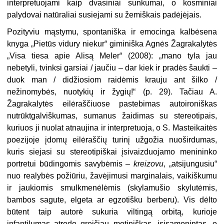
interpretuojami kaip dvasiniai sunkumai, o kosminiai
palydovai natūraliai susiejami su žemiškais padėjėjais.
Pozityviu mąstymu, spontaniška ir emocinga kalbėsena
knyga „Pietūs vidury niekur“ giminiška Agnės Žagrakalytės
„Visa tiesa apie Alisą Meler“ (2008): „mano tyla jau
nebetyli, tvinksi garsiai / jaučiu – dar kiek ir pradės šaukti –
duok man / didžiosiom raidėmis krauju ant šilko /
nežinomybės, nuotykių ir žygių!“ (p. 29). Tačiau A.
Žagrakalytės eilėraščiuose pastebimas autoironiškas
nutrūktgalviškumas, sumanus žaidimas su stereotipais,
kuriuos ji nuolat atnaujina ir interpretuoja, o S. Masteikaitės
poezijoje įdomų eilėraščių turinį užgožia nuoširdumas,
kuris siejasi su stereotipiškai įsivaizduojamo menininko
portretui būdingomis savybėmis –
kreizovu
, „atsijungusiu“
nuo realybės požiūriu, žavėjimusi marginalais, vaikiškumu
ir jaukiomis smulkmenėlėmis (skylamušio skylutėmis,
bambos sagute, elgeta ar egzotišku berberu). Vis dėlto
būtent taip autorė sukuria viltingą orbitą, kurioje
infantilumas atrodo greičiau motiniškas, įsisąmonintas, o