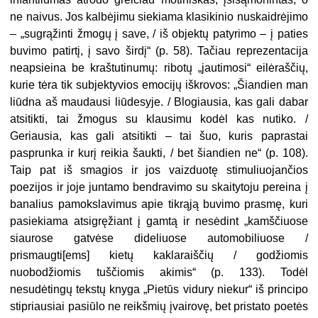
ne naivus. Jos kalbėjimu siekiama klasikinio nuskaidrėjimo
– „sugrąžinti žmogų į save, / iš objektų patyrimo – į paties
buvimo patirtį, į savo širdį“ (p. 58). Tačiau reprezentacija
neapsieina be kraštutinumų: ribotų „jautimosi“ eilėraščių,
kurie tėra tik subjektyvios emocijų iškrovos: „Šiandien man
liūdna aš maudausi liūdesyje. / Blogiausia, kas gali dabar
atsitikti, tai žmogus su klausimu kodėl kas nutiko. /
Geriausia, kas gali atsitikti – tai šuo, kuris paprastai
pasprunka ir kurį reikia šaukti, / bet šiandien ne“ (p. 108).
Taip pat iš smagios ir jos vaizduotę stimuliuojančios
poezijos ir joje juntamo bendravimo su skaitytoju pereina į
banalius pamokslavimus apie tikrąją buvimo prasmę, kuri
pasiekiama atsigręžiant į gamtą ir nesėdint „kamščiuose
siaurose gatvėse dideliuose automobiliuose /
prismaugti[ems] kietų kaklaraiščių / godžiomis
nuobodžiomis tuščiomis akimis“ (p. 133). Todėl
nesudėtingų tekstų knyga „Pietūs vidury niekur“ iš principo
stipriausiai pasiūlo ne reikšmių įvairovę, bet pristato poetės