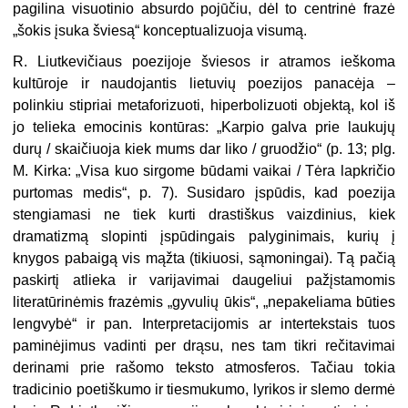
pagilina visuotinio absurdo pojūčiu, dėl to centrinė frazė
„šokis įsuka šviesą“ konceptualizuoja visumą.
R. Liutkevičiaus poezijoje šviesos ir atramos ieškoma
kultūroje ir naudojantis lietuvių poezijos panacėja –
polinkiu stipriai metaforizuoti, hiperbolizuoti objektą, kol iš
jo telieka emocinis kontūras: „Karpio galva prie laukujų
durų / skaičiuoja kiek mums dar liko / gruodžio“ (p. 13; plg.
M. Kirka: „Visa kuo sirgome būdami vaikai / Tėra lapkričio
purtomas medis“, p. 7). Susidaro įspūdis, kad poezija
stengiamasi ne tiek kurti drastiškus vaizdinius, kiek
dramatizmą slopinti įspūdingais palyginimais, kurių į
knygos pabaigą vis mąžta (tikiuosi, sąmoningai). Tą pačią
paskirtį atlieka ir varijavimai daugeliui pažįstamomis
literatūrinėmis frazėmis „gyvulių ūkis“, „nepakeliama būties
lengvybė“ ir pan. Interpretacijomis ar intertekstais tuos
paminėjimus vadinti per drąsu, nes tam tikri rečitavimai
derinami prie rašomo teksto atmosferos. Tačiau tokia
tradicinio poetiškumo ir tiesmukumo, lyrikos ir slemo dermė