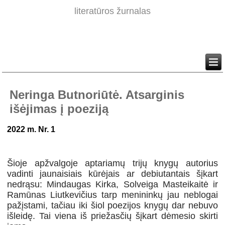
literatūros žurnalas
Neringa Butnoriūtė. Atsarginis
išėjimas į poeziją
2022 m. Nr. 1
Šioje apžvalgoje aptariamų trijų knygų autorius
vadinti jaunaisiais kūrėjais ar debiutantais šįkart
nedrąsu: Mindaugas Kirka, Solveiga Masteikaitė ir
Ramūnas Liutkevičius tarp menininkų jau neblogai
pažįstami, tačiau iki šiol poezijos knygų dar nebuvo
išleidę. Tai viena iš priežasčių šįkart dėmesio skirti