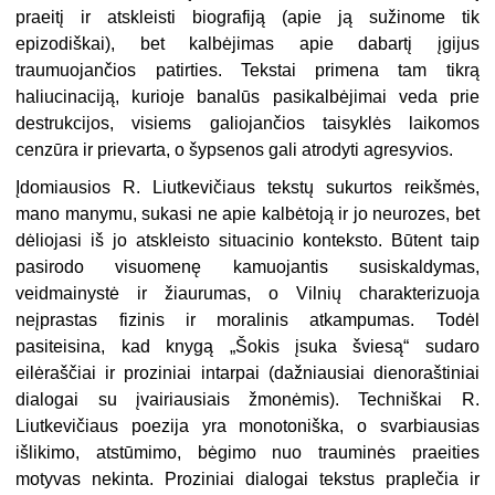
praeitį ir atskleisti biografiją
(apie ją sužinome tik
epizodiškai), bet kalbėjimas apie dabartį įgijus
traumuojančios patirties. Tekstai primena tam tikrą
haliucinaciją, kurioje banalūs pasikalbėjimai veda prie
destrukcijos, visiems galiojančios taisyklės laikomos
cenzūra ir prievarta, o šypsenos gali atrodyti agresyvios.
Įdomiausios R. Liutkevičiaus tekstų sukurtos reikšmės,
mano manymu, sukasi ne apie kalbėtoją ir jo neurozes, bet
dėliojasi iš jo atskleisto situacinio konteksto. Būtent taip
pasirodo visuomenę kamuojantis susiskaldymas,
veidmainystė ir žiaurumas, o Vilnių charakterizuoja
neįprastas fizinis ir moralinis atkampumas. Todėl
pasiteisina, kad knygą „Šokis įsuka šviesą“ sudaro
eilėraščiai ir proziniai intarpai (dažniausiai dienoraštiniai
dialogai su įvairiausiais žmonėmis). Techniškai R.
Liutkevičiaus poezija yra monotoniška, o svarbiausias
išlikimo, atstūmimo, bėgimo nuo trauminės praeities
motyvas nekinta. Proziniai dialogai tekstus praplečia ir