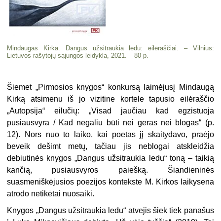
Mindaugas Kirka. Dangus užsitraukia ledu: eilėraščiai. – Vilnius:
Lietuvos rašytojų sąjungos leidykla, 2021. – 80 p.
Šiemet „Pirmosios knygos“ konkursą laimėjusį Mindaugą
Kirką atsimenu iš jo vizitine kortele tapusio eilėraščio
„Autopsija“ eilučių: „Visad jaučiau kad egzistuoja
pusiausvyra / Kad negaliu būti nei geras nei blogas“ (p.
12). Nors nuo to laiko, kai poetas jį skaitydavo, praėjo
beveik dešimt metų, tačiau jis neblogai atskleidžia
debiutinės knygos „Dangus užsitraukia ledu“ toną – taikią
kančią, pusiausvyros paiešką. Šiandieninės
suasmeniškėjusios poezijos kontekste M. Kirkos laikysena
atrodo netikėtai nuosaiki.
Knygos „Dangus užsitraukia ledu“ atvejis šiek tiek panašus