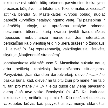
tekstuose dvi raidės būtų rašomos pasvirusios ir skaitymo
procesas būtų švelniai trikdomas. Toks formalus „ekscesas“
atitinka bendrą S. Masteikaitės kūrybos pobūdį nuolat
pabrėžti kūrybiško netaisyklingumo vertę. Tai pastebima ir
eilėraščių turinyje, kai aprašoma realybė primena
nesvarumo būseną, kurią svarbu įveikti kasdieniškus
rūpesčius nubuitinančiu nonsensu. Jos eilėraščius
perskaičiau kaip vientisą teiginio „nėra gražesnio žmogaus
už laisvą“ (p. 34) reprezentaciją, vaizdingiausiai išreikštą
skyriuje „Naujienos iš stratosferų“.
Įdomiausiuose eilėraščiuose S. Masteikaitė sukuria naują
arba netikėtą kontekstą kasdieniškoms situacijoms.
Pavyzdžiui: „kas šiandien darbotvarkėj, dieve / <…> / o
paskui būna, kad, dieve / ne taip tu žiūri pro mane / ne taip
tu tari pro mane / <…> / jeigu duosi dar vieną pavasario
dieną / aš tave visko išmokysiu“ (p. 42). Kai kuriuose
tekstuose tokį netikėtumą lemia žodžio reikšmei suteiktas
vaizduotės krūvis, kai, pavyzdžiui, svarmenys sklandžiai