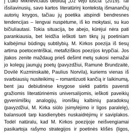
į Luko Miknevičiaus debiutą „Už vėjo tuščia“ (2019). Tai
išsilavinusių, savo kartos literatūrinį kontekstą išmanančių
autorių knygos, tačiau jų poetika atspindi bendresnes
tendencijas – lengvai nuspėtume, iš ko mokytasi, su kuo
bičiuliautasi. Tokia situacija, be abejo, kūrėjui nėra pati
parankiausia, bet leidžia ieškoti tam tikrų jų poetiniam
kalbėjimui būdingų subtilybių. M. Kirkos poezija iš tiesų
artima poetocentriškai, metafiziškos poezijos krypčiai. Jos
įtakos zenite maždaug prieš dešimt metų sukosi nemažai
jo kolegų jaunųjų poetų (pavyzdžiui, Ramunė Brundzaitė,
Dovilė Kuzminskaitė, Paulius Norvila), kuriems vienas iš
svarbiausių nusiteikimų – romantizuoti kančią ir laikinumą,
bent jau debiutinėse knygose siekti patirtis paversti
gražiomis literatūrinėmis universalijomis, ieškoti paveikių
gyvenimiškų analogijų, ironiškų kalbinių paradoksų
(pavyzdžiui, M. Kirka siūlo įsimylėjimo ir ligos paralelę),
balansuoti tarp kasdienybės nuskaidrėjimų ir saviplakos.
Todėl natūralu, kad M. Kirkos poezijoje neišvengiamai
pasikartoja rašymo strategijos ir poetinės klišės (ligos,