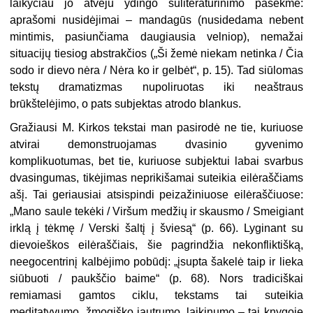
laikyčiau jo atveju ydingo suliteratūrinimo pasekme:
aprašomi nusidėjimai – mandagūs (nusidedama nebent
mintimis, pasiunčiama daugiausia velniop), nemažai
situacijų tiesiog abstrakčios („Ši žemė niekam netinka / Čia
sodo ir dievo nėra / Nėra ko ir gelbėt“, p. 15). Tad siūlomas
tekstų dramatizmas nupoliruotas iki neaštraus
brūkštelėjimo, o pats subjektas atrodo blankus.
Gražiausi M. Kirkos tekstai man pasirodė ne tie, kuriuose
atvirai demonstruojamas dvasinio gyvenimo
komplikuotumas, bet tie, kuriuose subjektui labai svarbus
dvasingumas, tikėjimas neprikišamai suteikia eilėraščiams
ašį. Tai geriausiai atsispindi peizažiniuose eilėraščiuose:
„Mano saule tekėki / Viršum medžių ir skausmo / Smeigiant
irklą į tėkmę / Verski šaltį į šviesą“ (p. 66). Lyginant su
dievoieškos eilėraščiais, šie pagrindžia nekonfliktišką,
neegocentrinį kalbėjimo pobūdį: „įsupta šakelė taip ir lieka
siūbuoti / paukščio baime“ (p. 68). Nors tradiciškai
remiamasi gamtos ciklu, tekstams tai suteikia
meditatyvumo, žmogiško jautrumo, laikinumo – tai knygoje