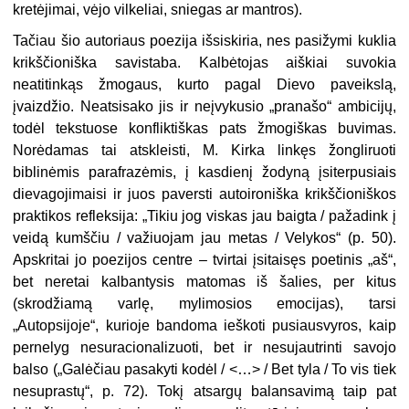
kretėjimai, vėjo vilkeliai, sniegas ar mantros).
Tačiau šio autoriaus poezija išsiskiria, nes pasižymi kuklia
krikščioniška savistaba. Kalbėtojas aiškiai suvokia
neatitinkąs žmogaus, kurto pagal Dievo paveikslą,
įvaizdžio. Neatsisako jis ir neįvykusio „pranašo“ ambicijų,
todėl tekstuose konfliktiškas pats žmogiškas buvimas.
Norėdamas tai atskleisti, M. Kirka linkęs žongliruoti
biblinėmis parafrazėmis, į kasdienį žodyną įsiterpusiais
dievagojimaisi ir juos paversti autoironiška krikščioniškos
praktikos refleksija: „Tikiu jog viskas jau baigta / pažadink į
veidą kumščiu / važiuojam jau metas / Velykos“ (p. 50).
Apskritai jo poezijos centre – tvirtai įsitaisęs poetinis „aš“,
bet neretai kalbantysis matomas iš šalies, per kitus
(skrodžiamą varlę, mylimosios emocijas), tarsi
„Autopsijoje“, kurioje bandoma ieškoti pusiausvyros, kaip
pernelyg nesuracionalizuoti, bet ir nesujautrinti savojo
balso („Galėčiau pasakyti kodėl / <…> / Bet tyla / To vis tiek
nesuprastų“, p. 72). Tokį atsargų balansavimą taip pat