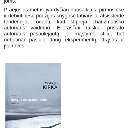
joms.
Praėjusius metus įvardyčiau nuosaikiais: pirmosiose
ir debiutinėse poezijos knygose labiausiai atsiskleidė
tendencija, rodanti, kad stiprėja charizmatiško
autoriaus vaidmuo. Eilėraščiai raiškiai pristato
autoriaus pasaulėjautą, jo mąstymo stilių, bet
nebūtinai pasiūlo daug eksperimentų, drąsos ir
įvairovės.