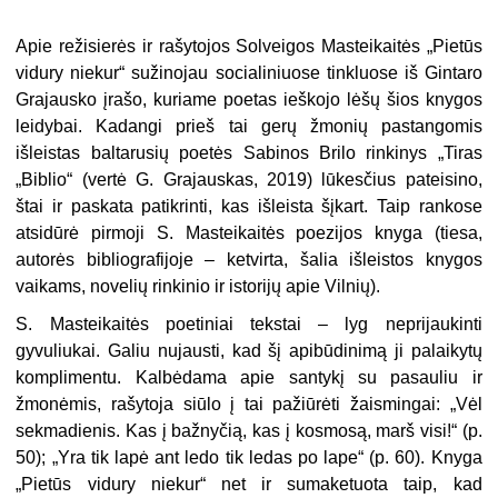
Apie režisierės ir rašytojos Solveigos Masteikaitės „Pietūs
vidury niekur“ sužinojau socialiniuose tinkluose iš Gintaro
Grajausko įrašo, kuriame poetas ieškojo lėšų šios knygos
leidybai. Kadangi prieš tai gerų žmonių pastangomis
išleistas baltarusių poetės Sabinos Brilo rinkinys „Tiras
„Biblio“ (vertė G. Grajauskas, 2019) lūkesčius pateisino,
štai ir paskata patikrinti, kas išleista šįkart. Taip rankose
atsidūrė pirmoji S. Masteikaitės poezijos knyga (tiesa,
autorės bibliografijoje – ketvirta, šalia išleistos knygos
vaikams, novelių rinkinio ir istorijų apie Vilnių).
S. Masteikaitės poetiniai tekstai – lyg neprijaukinti
gyvuliukai. Galiu nujausti, kad šį apibūdinimą ji palaikytų
komplimentu. Kalbėdama apie santykį su pasauliu ir
žmonėmis, rašytoja siūlo į tai pažiūrėti žaismingai: „Vėl
sekmadienis. Kas į bažnyčią, kas į kosmosą, marš visi!“ (p.
50); „Yra tik lapė ant ledo tik ledas po lape“ (p. 60). Knyga
„Pietūs vidury niekur“ net ir sumaketuota taip, kad