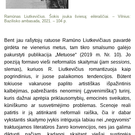
Ramūnas Liutkevičius. Šokis įsuka šviesą: eilėraščiai. – Vilnius:
Bazilisko ambasada, 2021. – 104 p.
Bent jau rašytojų ratuose Ramūno Liutkevičiaus pavardė
girdėta ne vienerius metus, tam tikro smalsumo galėjo
pakurstyti publikacija „Metuose“ (2019 m. Nr. 10). Jo
poeziją formavo vieši neformalūs skaitymai (
jam sessions
,
slemas), kuriuos R. Liutkevičius romantizuoja kaip
pogrindinius, ir juose palaikomos tendencijos. Būtent
tokiuose vakaruose paplito artistiškas išpažintinis
kalbėjimas, pabrėžiantis nenorminį („gyvenimišką“) turinį,
kuris dažnai aprėpia priklausomybių, emocinės sveikatos,
kūniškumo ar susvetimėjimo problemas. Scenoje reali
patirtis ir ją atitinkanti neformali raiška, čia ir dabar
vykstantis skaitymo įvykis intriguoja labiau nei „negyvomis“
traktuojamos literatūros žanro konvencijos, nes jas galima
diktuoti pačiam, kadangi skaitant viešai sustiprėja