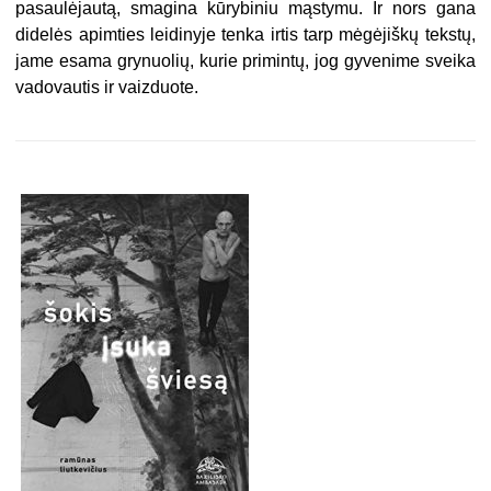
pasaulėjautą, smagina kūrybiniu mąstymu. Ir nors gana
didelės apimties leidinyje tenka irtis tarp mėgėjiškų tekstų,
jame esama grynuolių, kurie primintų, jog gyvenime sveika
vadovautis ir vaizduote.