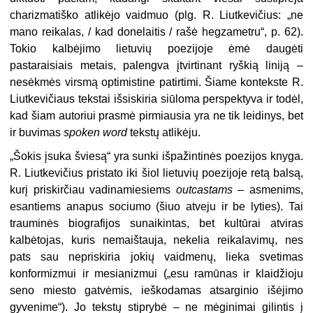
charizmatiško atlikėjo vaidmuo (plg. R. Liutkevičius: „ne
mano reikalas, / kad donelaitis / rašė hegzametru“, p. 62).
Tokio kalbėjimo lietuvių poezijoje ėmė daugėti
pastaraisiais metais, palengva įtvirtinant ryškią liniją –
nesėkmės virsmą optimistine patirtimi. Šiame kontekste R.
Liutkevičiaus tekstai išsiskiria siūloma perspektyva ir todėl,
kad šiam autoriui prasmė pirmiausia yra ne tik leidinys, bet
ir buvimas
spoken word
tekstų atlikėju.
„
Šokis įsuka šviesą“ yra sunki išpažintinės poezijos knyga.
R. Liutkevičius pristato iki šiol lietuvių poezijoje retą balsą,
kurį priskirčiau vadinamiesiems
outcastams
– asmenims,
esantiems anapus sociumo (šiuo atveju ir be lyties). Tai
trauminės biografijos sunaikintas, bet kultūrai atviras
kalbėtojas, kuris nemaištauja, nekelia reikalavimų, nes
pats sau nepriskiria jokių vaidmenų, lieka svetimas
konformizmui ir mesianizmui („esu ramūnas ir klaidžioju
seno miesto gatvėmis, ieškodamas atsarginio išėjimo
gyvenime“). Jo tekstų stiprybė – ne mėginimai gilintis į