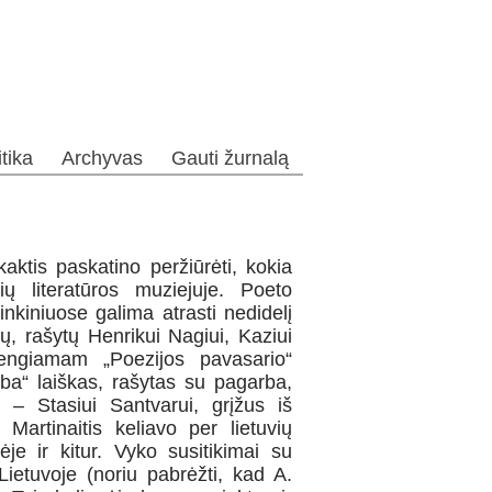
itika
Archyvas
Gauti žurnalą
aktis paskatino peržiūrėti, kokia
 literatūros muziejuje. Poeto
inkiniuose galima atrasti nedidelį
kų, rašytų Henrikui Nagiui, Kaziui
rengiamam „Poezijos pavasario“
mba“ laiškas, rašytas su pagarba,
 – Stasiui Santvarui, grįžus iš
artinaitis keliavo per lietuvių
je ir kitur. Vyko susitikimai su
 Lietuvoje (noriu pabrėžti, kad A.