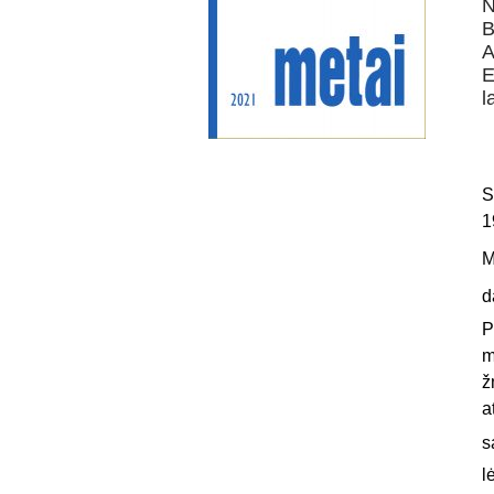
N
B
A
E
l
S
1
M
d
P
m
ž
a
s
l