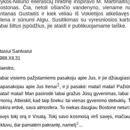
ykos-Niliūno eilėraščių rinktinę inspiravo M. Martinaitis
ostonas. Čia, netoli ošiančio vandenyno, viename n
ntanas Gustaitis ir kiek vėliau iš Vokietijos atkelia
lena ir sūnumi Algiu. Susitikimas su vyresniosios karto
abai šiltus įspūdžius, jie ataidi ir publikuojamame laiške.
tasiui Santvarui
988.XII.31
aestro,
abar visiems pažįstamiems pasakoju apie Jus, ir jie džiaugiasi
1
apasakojau apie Jus Irenai
, ir ji pasakė: matai! matai! Paži
atai! matai! Man pasirodė labai gražus Jūsų gyvenimas, labai ret
monių. Atleiskit, kad taip šneku: tai vienas gyvenimo stebuklų
tskira erdvė, sava atmosfera. To niekas daugiau Bostone neturi: 
avęs tokį orą ir Visatą. Tokį savo kosmosą virš savęs, mačiau
3
ėktuvu, dar pamatėm pakrantę, namelį
…