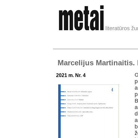
literatūros žu
Marcelijus Martinaitis.
G
2021 m. Nr. 4
p
a
p
B
a
d
a
b
ž