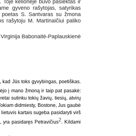
). Toje kelionėje buvo pasiektas ir
ame gyveno rašytojas, satyrikas
vęs poetas S. Santvaras su žmona
s rašytoju M. Martinaičiui paliko
Virginija Babonaitė-Paplauskienė
, kad Jūs toks gyvybingas, poetiškas.
ūrėjo į mano žmoną ir taip pat pasakė:
ai sutinku tokių žavių, tiesių, atvirų
. Tokiam didmiesty, Bostone, Jus gaubė
lietuvis kartais sugeba pasidaryti virš
2
, yra pasidaręs Petravičius
. Kildami