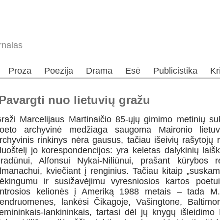
rnalas
Proza
Poezija
Drama
Esė
Publicistika
Kr
 Pavargti nuo lietuvių gražu
raži Marcelijaus Martinaičio 85-ųjų gimimo metinių suk
oeto archyvinė medžiaga saugoma Maironio lietuvių
rchyvinis rinkinys nėra gausus, tačiau išeivių rašytojų r
luoštelį jo korespondencijos: yra keletas dalykinių laiš
radūnui, Alfonsui Nykai-Niliūnui, prašant kūrybos 
lmanachui, kviečiant į renginius. Tačiau kitaip „suska
ėkingumu ir susižavėjimu vyresniosios kartos poetui
ntrosios kelionės į Ameriką 1988 metais – tada M. M
endruomenes, lankėsi Čikagoje, Vašingtone, Baltimorė
emininkais-lankininkais, tartasi dėl jų knygų išleidimo