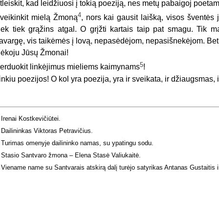
tleiskit, kad leidžiuosi į tokią poeziją, nes metų pabaigoj poetam
4
veikinkit mielą Žmoną
, nors kai gausit laišką, visos šventės
iek tiek grąžins atgal. O grįžti kartais taip pat smagu. Ti
avargę, vis taikėmės į lovą, nepasėdėjom, nepasišnekėjom. Bet 
ėkoju Jūsų Žmonai!
5
erduokit linkėjimus mieliems kaimynams
!
inkiu poezijos! O kol yra poezija, yra ir sveikata, ir džiaugsmas, i
Irenai Kostkevičiūtei.
Dailininkas Viktoras Petravičius.
Turimas omenyje dailininko namas, su ypatingu sodu.
Stasio Santvaro žmona – Elena Stasė Valiukaitė.
Viename name su Santvarais atskirą dalį turėjo satyrikas Antanas Gustaitis 