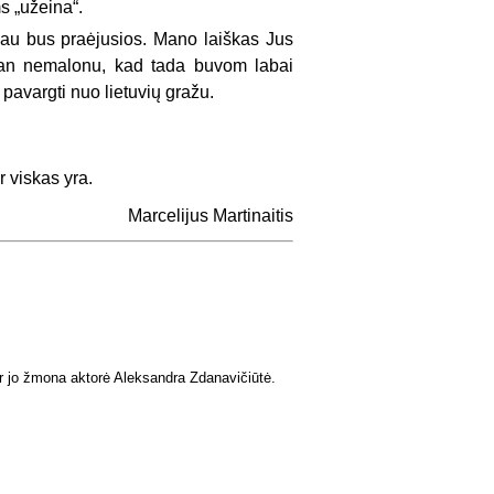
s „užeina“.
 jau bus praėjusios. Mano laiškas Jus
k man nemalonu, kad tada buvom labai
pavargti nuo lietuvių gražu.
r viskas yra.
Marcelijus Martinaitis
ir jo žmona aktorė Aleksandra Zdanavičiūtė.