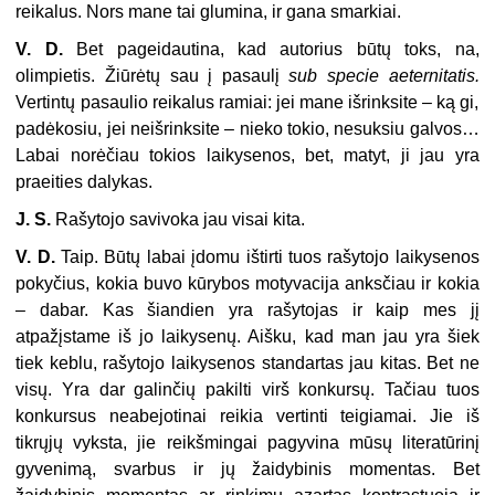
reikalus. Nors mane tai glumina, ir gana smarkiai.
V. D.
Bet pageidautina, kad autorius būtų toks, na,
olimpietis. Žiūrėtų sau į pasaulį
sub specie aeternitatis.
Vertintų pasaulio reikalus ramiai: jei mane išrinksite – ką gi,
padėkosiu, jei neišrinksite – nieko tokio, nesuksiu galvos…
Labai norėčiau tokios laikysenos, bet, matyt, ji jau yra
praeities dalykas.
J. S.
Rašytojo savivoka jau visai kita.
V. D.
Taip. Būtų labai įdomu ištirti tuos rašytojo laikysenos
pokyčius, kokia buvo kūrybos motyvacija anksčiau ir kokia
– dabar. Kas šiandien yra rašytojas ir kaip mes jį
atpažįstame iš jo laikysenų. Aišku, kad man jau yra šiek
tiek keblu, rašytojo laikysenos standartas jau kitas. Bet ne
visų. Yra dar galinčių pakilti virš konkursų. Tačiau tuos
konkursus neabejotinai reikia vertinti teigiamai. Jie iš
tikrųjų vyksta, jie reikšmingai pagyvina mūsų literatūrinį
gyvenimą, svarbus ir jų žaidybinis momentas. Bet