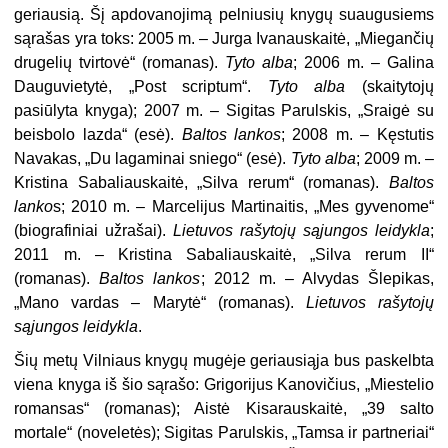
geriausią. Šį apdovanojimą pelniusių knygų suaugusiems
sąrašas yra toks: 2005 m. – Jurga Ivanauskaitė, „Miegančių
drugelių tvirtovė“ (romanas).
Tyto alba
; 2006 m. – Galina
Dauguvietytė, „Post scriptum“.
Tyto alba
(skaitytojų
pasiūlyta knyga); 2007 m. – Sigitas Parulskis, „Sraigė su
beisbolo lazda“ (esė).
Baltos lankos
; 2008 m. – Kęstutis
Navakas, „Du lagaminai sniego“ (esė).
Tyto alba
; 2009 m. –
Kristina Sabaliauskaitė, „Silva rerum“ (romanas).
Baltos
lanko
s; 2010 m. – Marcelijus Martinaitis, „Mes gyvenome“
(biografiniai užrašai).
Lietuvos rašytojų sąjungos leidykla
;
2011 m. – Kristina Sabaliauskaitė, „Silva rerum II“
(romanas).
Baltos lankos
; 2012 m. – Alvydas Šlepikas,
„Mano vardas – Marytė“ (romanas).
Lietuvos rašytojų
sąjungos leidykla
.
Šių metų Vilniaus knygų mugėje geriausiąja bus paskelbta
viena knyga iš šio sąrašo: Grigorijus Kanovičius, „Miestelio
romansas“ (romanas); Aistė Kisarauskaitė, „39 salto
mortale“ (noveletės); Sigitas Parulskis, „Tamsa ir partneriai“