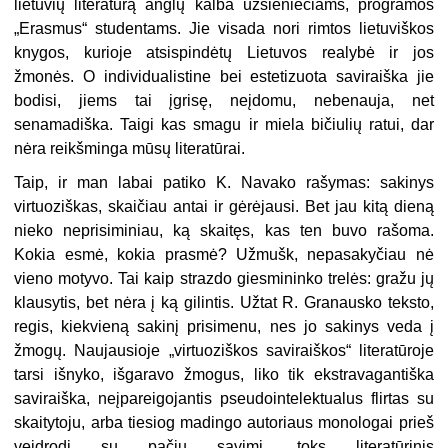
lietuvių literatūrą anglų kalba užsieniečiams, programos
„Erasmus“ studentams. Jie visada nori rimtos lietuviškos
knygos, kurioje atsispindėtų Lietuvos realybė ir jos
žmonės. O individualistine bei estetizuota saviraiška jie
bodisi, jiems tai įgrisę, neįdomu, nebenauja, net
senamadiška. Taigi kas smagu ir miela bičiulių ratui, dar
nėra reikšminga mūsų literatūrai.
Taip, ir man labai patiko K. Navako rašymas: sakinys
virtuoziškas, skaičiau antai ir gėrėjausi. Bet jau kitą dieną
nieko neprisiminiau, ką skaitęs, kas ten buvo rašoma.
Kokia esmė, kokia prasmė? Užmušk, nepasakyčiau nė
vieno motyvo. Tai kaip strazdo giesmininko trelės: gražu jų
klausytis, bet nėra į ką gilintis. Užtat R. Granausko teksto,
regis, kiekvieną sakinį prisimenu, nes jo sakinys veda į
žmogų. Naujausioje „virtuoziškos saviraiškos“ literatūroje
tarsi išnyko, išgaravo žmogus, liko tik ekstravagantiška
saviraiška, neįpareigojantis pseudointelektualus flirtas su
skaitytoju, arba tiesiog madingo autoriaus monologai prieš
veidrodį su pačiu savimi, toks literatūrinis