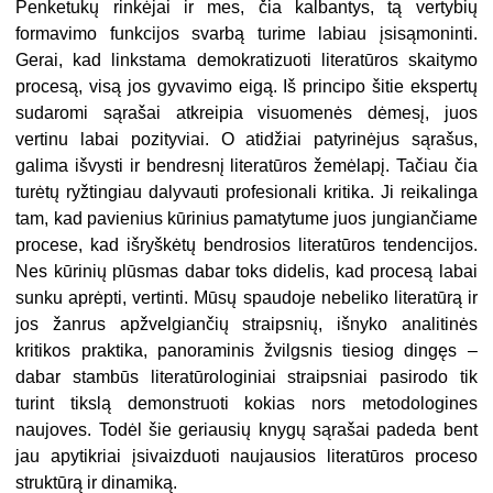
Penketukų rinkėjai ir mes, čia kalbantys, tą vertybių
formavimo funkcijos svarbą turime labiau įsisąmoninti.
Gerai, kad linkstama demokratizuoti literatūros skaitymo
procesą, visą jos gyvavimo eigą. Iš principo šitie ekspertų
sudaromi sąrašai atkreipia visuomenės dėmesį, juos
vertinu labai pozityviai. O atidžiai patyrinėjus sąrašus,
galima išvysti ir bendresnį literatūros žemėlapį. Tačiau čia
turėtų ryžtingiau dalyvauti profesionali kritika. Ji reikalinga
tam, kad pavienius kūrinius pamatytume juos jungiančiame
procese, kad išryškėtų bendrosios literatūros tendencijos.
Nes kūrinių plūsmas dabar toks didelis, kad procesą labai
sunku aprėpti, vertinti. Mūsų spaudoje nebeliko literatūrą ir
jos žanrus apžvelgiančių straipsnių, išnyko analitinės
kritikos praktika, panoraminis žvilgsnis tiesiog dingęs –
dabar stambūs literatūrologiniai straipsniai pasirodo tik
turint tikslą demonstruoti kokias nors metodologines
naujoves. Todėl šie geriausių knygų sąrašai padeda bent
jau apytikriai įsivaizduoti naujausios literatūros proceso
struktūrą ir dinamiką.