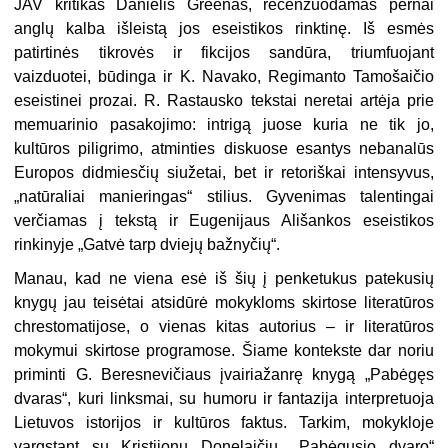
JAV kritikas Danielis Greenas, recenzuodamas pernai
anglų kalba išleistą jos eseistikos rinktinę. Iš esmės
patirtinės tikrovės ir fikcijos sandūra, triumfuojant
vaizduotei, būdinga ir K. Navako, Regimanto Tamošaičio
eseistinei prozai. R. Rastausko tekstai neretai artėja prie
memuarinio pasakojimo: intrigą juose kuria ne tik jo,
kultūros piligrimo, atminties diskuose esantys nebanalūs
Europos didmiesčių siužetai, bet ir retoriškai intensyvus,
„natūraliai manieringas“ stilius. Gyvenimas talentingai
verčiamas į tekstą ir Eugenijaus Ališankos eseistikos
rinkinyje „Gatvė tarp dviejų bažnyčių“.
Manau, kad ne viena esė iš šių į penketukus patekusių
knygų jau teisėtai atsidūrė mokykloms skirtose literatūros
chrestomatijose, o vienas kitas autorius – ir literatūros
mokymui skirtose programose. Šiame kontekste dar noriu
priminti G. Beresnevičiaus įvairiažanrę knygą „Pabėgęs
dvaras“, kuri linksmai, su humoru ir fantazija interpretuoja
Lietuvos istorijos ir kultūros faktus. Tarkim, mokykloje
vargstant su Kristijonu Donelaičiu, „Pabėgusio dvaro“