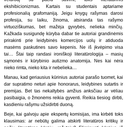
ekshibicionizmas. Kartais su studentais aptariame
profesionalią grafomaniją. Jeigu knygų rašymas darosi
profesija, su laiku, žinoma, atsiranda tas rašymo
virtuoziškumas, bet mažėja gyvybės, nelieka minčių.
Kažkada susigundę kūryba dabar tie autoriai grandinėmis
prirakinti prie leidybinės komercijos uolų ir atiduoda
masėms paskutines savo kepenis. Ne iš įkvėpimo visa
tai… Štai taip randasi ironiškoji literatūrologija – masių
sąmonės ir kūrybinio autizmo anatomija. Nes kai nėra
nieko rimta, nieko kita ir nebelieka…
Manau, kad geriausius kūrinius autoriai parašo tuomet, kai
dar supratimo neturi apie honorarus, leidybines sutartis ir
premijas. Bet tas nekaltybės amžius anksčiau ar vėliau
pasibaigia, o žmonėms reikia gyventi. Reikia tiesiog dirbti,
kasdieniu rašymu užsidirbti duoną.
Beje, kai galvoju apie ekspertų komisijas, ima kirbėti toks
klausimas: ar nebūtų galima atskirti literatūros kritikų ir