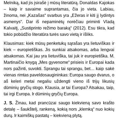
Melniką, kad jis įsirašė į mūsų literatūrą. Donaldas Kajokas
– kaip ir savaime suprantamas, čia jo vieta. Labiau,
žinoma, nei „Kazašas“ svarbus yra „Ežeras ir kiti jį lydintys
asmenys“. Dar iš nepaminėtų norėčiau priminti Vladą
Kalvaitį, „Sustiprinto režimo baraką“ (2012). Esu tikra, kad
tokio pobūdžio literatūra turės savo vietą ir išliks.
Klausimas: kiek mūsų penketukų sąrašas yra lietuviškas ir
kiek – europietiškas. Jis sunkiai atsakomas, arba lengvai
atsakomas. Kai jau yra lietuviška, tai juk ir europietiška. M.
Martinaičio knygą „Mes gyvenome“ prisieis ir Europai kada
nors pažinti, suvokti. Sprangu tai sprangu, bet… kaip sakė
vienas rimtas paveldosaugininkas: Europa saugo dvarus, o
aš keleri metai negaliu uždengti vieno iš trijų likusių
dūminių gryčių stogo. Klausia, ar tai Europa? Atsakau, taip,
tai irgi Europa. Ir dūminių gryčių Europa.
J. S.
Žinau, kad prancūzai saugo kiekvieną savo krašto
detalę – šaukštelį, rankeną, kokią nors „klemką“ nuo kokių
durų. Ir kaimiškų pastatų – kiekvieną plytą.