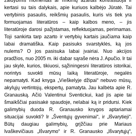
žaidybinis momentas ar rinkimų azartas kontrastuoja ir
kertasi su tais dalykais, apie kuriuos kalbėjo Jūratė. Tai
vertybinis pasaulis, reikšmių pasaulis, kuris vis tiek yra
formuojamas literatūros – kaip kalbos meno, – jis
literatūroje darosi pažįstamas, reflektuojamas, perimamas.
Toji sankirta tarp azarto ir vertybių kartais jaučiama kaip
labai dramatiška. Kaip pasisuks svarstyklės, ką jos
nulems? O jos pasisuka labai įvairiai. Nuo akcijos
pradžios, nuo 2005 m. iki dabar sąraše nėra J. Apučio. Ir tai
jau skylė, kurios, tikiuosi, sąžiningesni literatūros istorikai,
norintys suvokti mūsų laiką literatūroje, negalės
nepamatyti. Kad knyga „Vieškelyje džipai“ nebuvo mūsų,
akylųjų vertintojų, ekspertų, pamatyta. Jau kalbėta apie R.
Granauską. Ačiū Valentinui Sventickui, kad jis apie tai
šmaikščiai pasisakė spaudoje, nelabai ką ir pridursi. Kiek
galimybių duoda R. Granausko knygos aptariamai
situacijai suvokti? Ir „Šventųjų gyvenimai“, ir „Išvarytieji“.
Būtų daugiau galimybių, grįžčiau prie Mariaus
Ivaškevičiaus „Išvarymo“ ir R. Granausko „Išvarytųjų“,