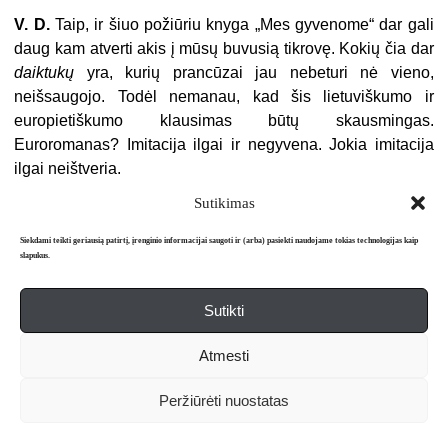
V. D.
Taip, ir šiuo požiūriu knyga „Mes gyvenome“ dar gali
daug kam atverti akis į mūsų buvusią tikrovę. Kokių čia dar
daiktukų
yra, kurių prancūzai jau nebeturi nė vieno,
neišsaugojo. Todėl nemanau, kad šis lietuviškumo ir
europietiškumo klausimas būtų skausmingas.
Euroromanas? Imitacija ilgai ir negyvena. Jokia imitacija
ilgai neištveria.
Valentinas Sventickas.
Aš irgi manau, kad penketukų
Sutikimas
rinkimai yra dėsninga šių laikų iniciatyva, norėčiau ją
Siekdami teikti geriausią patirtį, įrenginio informacijai saugoti ir (arba) pasiekti naudojame tokias technologijas kaip
priskirti prie rinkos visuomenės reiškinių ir šiaip prie
slapukus.
gyvenimo žaidimų. Reikia išlaikyti distanciją su tuo
procesu, ypač dėl to, kokiu būdu jis vyksta. Panašias
Sutikti
akcijas turi lydėti tokie pokalbiai, kuriuose jau kažką
pasakome apie vertybes, paminime kūrinius, kurie
Atmesti
nepagrįstai nutylimi ir apeinami. Tai, kas yra iš dalies
žaidimas, iš dalies – rinkos visuomenės reiškinys, aptarti
Peržiūrėti nuostatas
reikia kiek atsitraukus, o jeigu kalbėtume apie tuos
rinkimus pagal jų taisykles, būtume įsipainioję ir