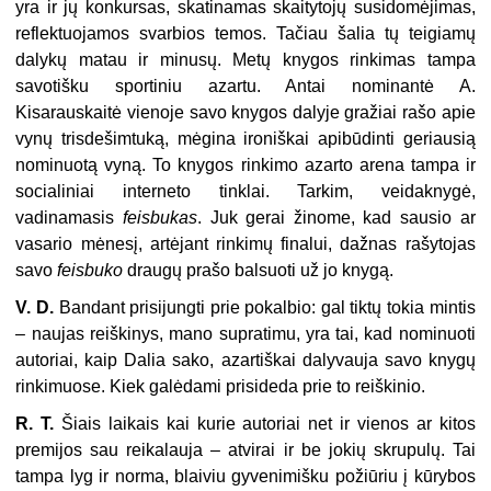
yra ir jų konkursas, skatinamas skaitytojų susidomėjimas,
reflektuojamos svarbios temos. Tačiau šalia tų teigiamų
dalykų matau ir minusų. Metų knygos rinkimas tampa
savotišku sportiniu azartu. Antai nominantė A.
Kisarauskaitė vienoje savo knygos dalyje gražiai rašo apie
vynų trisdešimtuką, mėgina ironiškai apibūdinti geriausią
nominuotą vyną. To knygos rinkimo azarto arena tampa ir
socialiniai interneto tinklai. Tarkim, veidaknygė,
vadinamasis
feisbukas
. Juk gerai žinome, kad sausio ar
vasario mėnesį, artėjant rinkimų finalui, dažnas rašytojas
savo
feisbuko
draugų prašo balsuoti už jo knygą.
V. D.
Bandant prisijungti prie pokalbio: gal tiktų tokia mintis
– naujas reiškinys, mano supratimu, yra tai, kad nominuoti
autoriai, kaip Dalia sako, azartiškai dalyvauja savo knygų
rinkimuose. Kiek galėdami prisideda prie to reiškinio.
R. T.
Šiais laikais kai kurie autoriai net ir vienos ar kitos
premijos sau reikalauja – atvirai ir be jokių skrupulų. Tai
tampa lyg ir norma, blaiviu gyvenimišku požiūriu į kūrybos