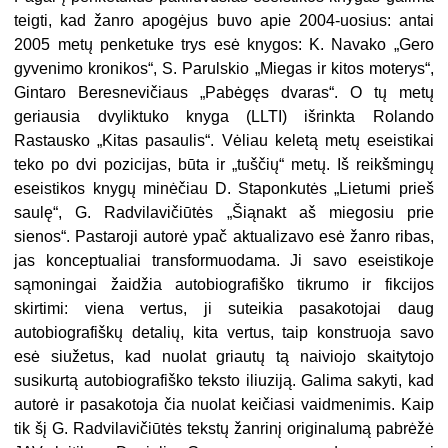
teigti, kad žanro apogėjus buvo apie 2004-uosius: antai
2005 metų penketuke trys esė knygos: K. Navako „Gero
gyvenimo kronikos“, S. Parulskio „Miegas ir kitos moterys“,
Gintaro Beresnevičiaus „Pabėgęs dvaras“. O tų metų
geriausia dvyliktuko knyga (LLTI) išrinkta Rolando
Rastausko „Kitas pasaulis“. Vėliau keletą metų eseistikai
teko po dvi pozicijas, būta ir „tuščių“ metų. Iš reikšmingų
eseistikos knygų minėčiau D. Staponkutės „Lietumi prieš
saulę“, G. Radvilavičiūtės „Šiąnakt aš miegosiu prie
sienos“. Pastaroji autorė ypač aktualizavo esė žanro ribas,
jas konceptualiai transformuodama. Ji savo eseistikoje
sąmoningai žaidžia autobiografiško tikrumo ir fikcijos
skirtimi: viena vertus, ji suteikia pasakotojai daug
autobiografiškų detalių, kita vertus, taip konstruoja savo
esė siužetus, kad nuolat griautų tą naiviojo skaitytojo
susikurtą autobiografiško teksto iliuziją. Galima sakyti, kad
autorė ir pasakotoja čia nuolat keičiasi vaidmenimis. Kaip
tik šį G. Radvilavičiūtės tekstų žanrinį originalumą pabrėžė