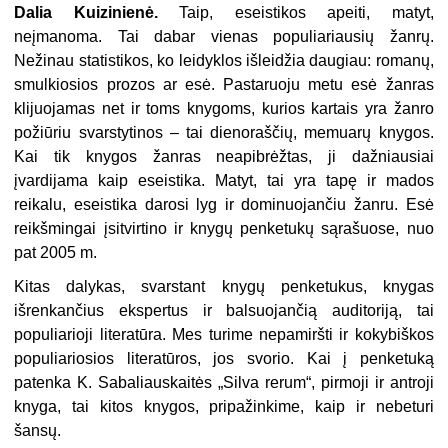
Dalia Kuizinienė.
Taip, eseistikos apeiti, matyt,
neįmanoma. Tai dabar vienas populiariausių žanrų.
Nežinau statistikos, ko leidyklos išleidžia daugiau: romanų,
smulkiosios prozos ar esė. Pastaruoju metu esė žanras
klijuojamas net ir toms knygoms, kurios kartais yra žanro
požiūriu svarstytinos – tai dienoraščių, memuarų knygos.
Kai tik knygos žanras neapibrėžtas, ji dažniausiai
įvardijama kaip eseistika. Matyt, tai yra tapę ir mados
reikalu, eseistika darosi lyg ir dominuojančiu žanru. Esė
reikšmingai įsitvirtino ir knygų penketukų sąrašuose, nuo
pat 2005 m.
Kitas dalykas, svarstant knygų penketukus, knygas
išrenkančius ekspertus ir balsuojančią auditoriją, tai
populiarioji literatūra. Mes turime nepamiršti ir kokybiškos
populiariosios literatūros, jos svorio. Kai į penketuką
patenka K. Sabaliauskaitės „Silva rerum“, pirmoji ir antroji
knyga, tai kitos knygos, pripažinkime, kaip ir nebeturi
šansų.