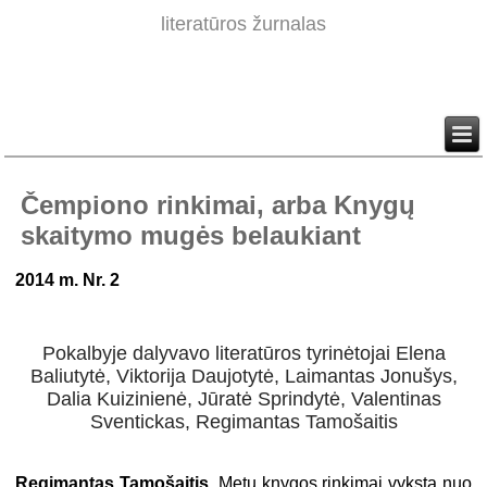
literatūros žurnalas
Čempiono rinkimai, arba Knygų
skaitymo mugės belaukiant
2014 m. Nr. 2
Pokalbyje dalyvavo literatūros tyrinėtojai Elena
Baliutytė, Viktorija Daujotytė, Laimantas Jonušys,
Dalia Kuizinienė, Jūratė Sprindytė, Valentinas
Sventickas, Regimantas Tamošaitis
Regimantas Tamošaitis.
Metų knygos rinkimai vyksta nuo