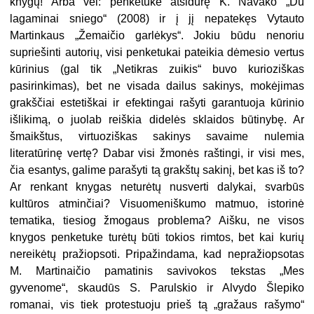
knygų! Arba vėl: penketuke atsidūrę K. Navako „Du
lagaminai sniego“ (2008) ir į jį nepatekęs Vytauto
Martinkaus „Žemaičio garlėkys“. Jokiu būdu nenoriu
supriešinti autorių, visi penketukai pateikia dėmesio vertus
kūrinius (gal tik „Netikras zuikis“ buvo kurioziškas
pasirinkimas), bet ne visada dailus sakinys, mokėjimas
grakščiai estetiškai ir efektingai rašyti garantuoja kūrinio
išlikimą, o juolab reiškia didelės sklaidos būtinybę. Ar
šmaikštus, virtuoziškas sakinys savaime nulemia
literatūrinę vertę? Dabar visi žmonės raštingi, ir visi mes,
čia esantys, galime parašyti tą grakštų sakinį, bet kas iš to?
Ar renkant knygas neturėtų nusverti dalykai, svarbūs
kultūros atminčiai? Visuomeniškumo matmuo, istorinė
tematika, tiesiog žmogaus problema? Aišku, ne visos
knygos penketuke turėtų būti tokios rimtos, bet kai kurių
nereikėtų pražiopsoti. Pripažindama, kad nepražiopsotas
M. Martinaičio pamatinis savivokos tekstas „Mes
gyvenome“, skaudūs S. Parulskio ir Alvydo Šlepiko
romanai, vis tiek protestuoju prieš tą „gražaus rašymo“