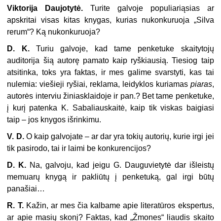
Viktorija Daujotytė.
Turite galvoje populiariąsias ar
apskritai visas kitas knygas, kurias nukonkuruoja „Silva
rerum“? Ką nukonkuruoja?
D. K.
Turiu galvoje, kad tame penketuke skaitytojų
auditorija šią autorę pamato kaip ryškiausią. Tiesiog taip
atsitinka, toks yra faktas, ir mes galime svarstyti, kas tai
nulemia: viešieji ryšiai, reklama, leidyklos kuriamas
piaras
,
autorės interviu žiniasklaidoje ir pan.? Bet tame penketuke,
į kurį patenka K. Sabaliauskaitė, kaip tik viskas baigiasi
taip – jos knygos išrinkimu.
V. D.
O kaip galvojate – ar dar yra tokių autorių, kurie irgi jei
tik pasirodo, tai ir laimi be konkurencijos?
D. K.
Na, galvoju, kad jeigu G. Dauguvietytė dar išleistų
memuarų knygą ir pakliūtų į penketuką, gal irgi būtų
panašiai…
R. T.
Kažin, ar mes čia kalbame apie literatūros ekspertus,
ar apie masių skonį? Faktas, kad „Žmones“ liaudis skaito