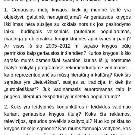
1. Geriausios metų knygos: kiek jų meninė vertė yra
objektyvi, galutinė, nenuginčijama? Ar geriausios knygos
iškilimas nėra susijęs su kokiais nors tik jos pasirodymo
laikui būdingais veiksniais (autoriaus populiarumas,
madinga problematika, konjunktūrinės aplinkybės ir pan.)?
Ar visos iš šio 2005–2012 m. sąrašo knygos būtų
perrinktos kaip geriausios ir šiandien? Kurios knygos iš šio
sąrašo mums asmeniškai svarbios, kurias iš jų norėtume
matyti mokyklų programose, rekomenduotume vertimams –
kaip reprezentuojančias mūsų literatūrą ir kultūrą? Kiek šis
sąrašas yra „lietuviškas“, susijęs su tradicija, ir kiek jis
„europietiškas“? Juk vadinamasis euroromanas taip ir
prigeso, literatūra eksportui lyg ir neteko populiarumo?
2. Koks yra leidybinės konjunktūros ir leidyklos vaidmuo
kuriant geriausios knygos titulą? Koks čia reklamos,
televizijos, spaudos poveikis skaitytojui? Nuo ko priklauso
knygos rinkėjo sąmonė? Kas mums formuoja vertybes, kas