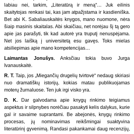
labiau nei, tarkim, „Literatūrą ir meną“… Juk eilinis
skaitytojas renkasi tai, kas jam atpažįstama ir kasdieniška.
Bet abi K. Sabaliauskaitės knygos, mano nuomone, nėra
šiaip masinis skaitalas. Abi skaičiau, net norėjau šį tą gero
apie jas parašyti, tik kad autorė yra truputį nenuspėjama.
Net jos laišką į universitetą esu gavęs. Toks mielas
atsiliepimas apie mano kompetencijas…
Laimantas Jonušys.
Anksčiau tokia buvo Jurga
Ivanauskaitė.
R. T.
Taip, jos „Miegančių drugelių tvirtovė“ nedaug skiriasi
nuo dramatiškų istorijų, kokias matau publikuojamas
moterų žurnaluose. Ten juk irgi visko yra.
D. K.
Dar galvodama apie knygų rinkimo teigiamus
aspektus ir silpnybes norėčiau pasakyti kelis dalykus, kurie
gal ir savaime suprantami. Be abejonės, knygų rinkimo
procesas, jų nominavimas reikšmingai suaktyvina
literatūrinį gyvenimą. Randasi pakankamai daug recenzijų,