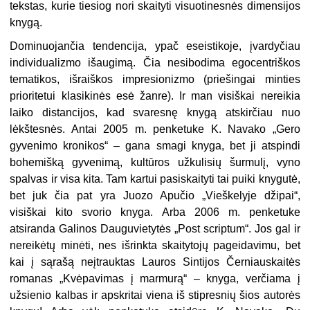
tekstas, kurie tiesiog nori skaityti visuotinesnės dimensijos
knygą.
Dominuojančia tendencija, ypač eseistikoje, įvardyčiau
individualizmo išaugimą. Čia nesibodima egocentriškos
tematikos, išraiškos impresionizmo (priešingai minties
prioritetui klasikinės esė žanre). Ir man visiškai nereikia
laiko distancijos, kad svaresnę knygą atskirčiau nuo
lėkštesnės. Antai 2005 m. penketuke K. Navako „Gero
gyvenimo kronikos“ – gana smagi knyga, bet ji atspindi
bohemišką gyvenimą, kultūros užkulisių šurmulį, vyno
spalvas ir visa kita. Tam kartui pasiskaityti tai puiki knygutė,
bet juk čia pat yra Juozo Apučio „Vieškelyje džipai“,
visiškai kito svorio knyga. Arba 2006 m. penketuke
atsiranda Galinos Dauguvietytės „Post scriptum“. Jos gal ir
nereikėtų minėti, nes išrinkta skaitytojų pageidavimu, bet
kai į sąrašą neįtrauktas Lauros Sintijos Černiauskaitės
romanas „Kvėpavimas į marmurą“ – knyga, verčiama į
užsienio kalbas ir apskritai viena iš stipresnių šios autorės