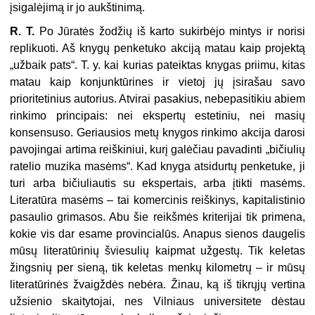
įsigalėjimą ir jo aukštinimą.
R. T.
Po Jūratės žodžių iš karto sukirbėjo mintys ir norisi
replikuoti. Aš knygų penketuko akciją matau kaip projektą
„užbaik pats“. T. y. kai kurias pateiktas knygas priimu, kitas
matau kaip konjunktūrines ir vietoj jų įsirašau savo
prioritetinius autorius. Atvirai pasakius, nebepasitikiu abiem
rinkimo principais: nei ekspertų estetiniu, nei masių
konsensuso. Geriausios metų knygos rinkimo akcija darosi
pavojingai artima reiškiniui, kurį galėčiau pavadinti „bičiulių
ratelio muzika masėms“. Kad knyga atsidurtų penketuke, ji
turi arba bičiuliautis su ekspertais, arba įtikti masėms.
Literatūra masėms – tai komercinis reiškinys, kapitalistinio
pasaulio grimasos. Abu šie reikšmės kriterijai tik primena,
kokie vis dar esame provincialūs. Anapus sienos daugelis
mūsų literatūrinių šviesulių kaipmat užgestų. Tik keletas
žingsnių per sieną, tik keletas menkų kilometrų – ir mūsų
literatūrinės žvaigždės nebėra. Žinau, ką iš tikrųjų vertina
užsienio skaitytojai, nes Vilniaus universitete dėstau