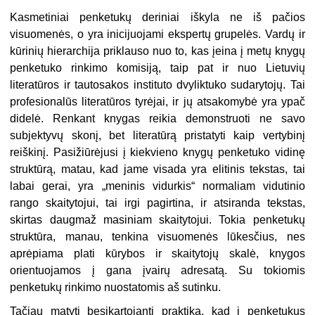
Kasmetiniai penketukų deriniai iškyla ne iš pačios
visuomenės, o yra inicijuojami ekspertų grupelės. Vardų ir
kūrinių hierarchija priklauso nuo to, kas įeina į metų knygų
penketuko rinkimo komisiją, taip pat ir nuo Lietuvių
literatūros ir tautosakos instituto dvyliktuko sudarytojų. Tai
profesionalūs literatūros tyrėjai, ir jų atsakomybė yra ypač
didelė. Renkant knygas reikia demonstruoti ne savo
subjektyvų skonį, bet literatūrą pristatyti kaip vertybinį
reiškinį. Pasižiūrėjusi į kiekvieno knygų penketuko vidinę
struktūrą, matau, kad jame visada yra elitinis tekstas, tai
labai gerai, yra „meninis vidurkis“ normaliam vidutinio
rango skaitytojui, tai irgi pagirtina, ir atsiranda tekstas,
skirtas daugmaž masiniam skaitytojui. Tokia penketukų
struktūra, manau, tenkina visuomenės lūkesčius, nes
aprėpiama plati kūrybos ir skaitytojų skalė, knygos
orientuojamos į gana įvairų adresatą. Su tokiomis
penketukų rinkimo nuostatomis aš sutinku.
Tačiau matyti besikartojanti praktika, kad į penketukus