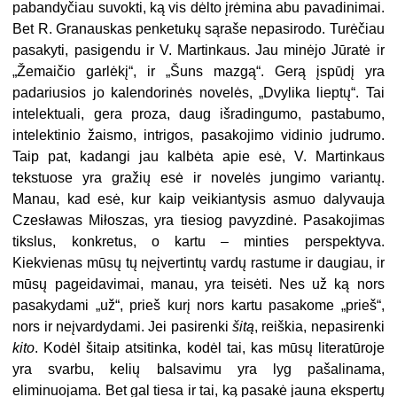
pabandyčiau suvokti, ką vis dėlto įrėmina abu pavadinimai.
Bet R. Granauskas penketukų sąraše nepasirodo. Turėčiau
pasakyti, pasigendu ir V. Martinkaus. Jau minėjo Jūratė ir
„Žemaičio garlėkį“, ir „Šuns mazgą“. Gerą įspūdį yra
padariusios jo kalendorinės novelės, „Dvylika lieptų“. Tai
intelektuali, gera proza, daug išradingumo, pastabumo,
intelektinio žaismo, intrigos, pasakojimo vidinio judrumo.
Taip pat, kadangi jau kalbėta apie esė, V. Martinkaus
tekstuose yra gražių esė ir novelės jungimo variantų.
Manau, kad esė, kur kaip veikiantysis asmuo dalyvauja
Czesławas Miłoszas, yra tiesiog pavyzdinė. Pasakojimas
tikslus, konkretus, o kartu – minties perspektyva.
Kiekvienas mūsų tų neįvertintų vardų rastume ir daugiau, ir
mūsų pageidavimai, manau, yra teisėti. Nes už ką nors
pasakydami „už“, prieš kurį nors kartu pasakome „prieš“,
nors ir neįvardydami. Jei pasirenki
šitą
, reiškia, nepasirenki
kito
. Kodėl šitaip atsitinka, kodėl tai, kas mūsų literatūroje
yra svarbu, kelių balsavimu yra lyg pašalinama,
eliminuojama. Bet gal tiesa ir tai, ką pasakė jauna ekspertų