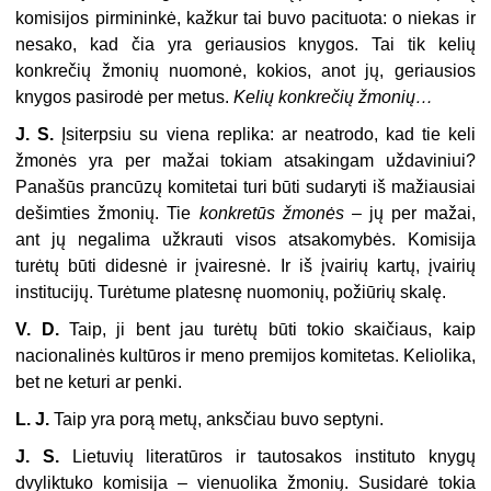
komisijos pirmininkė, kažkur tai buvo pacituota: o niekas ir
nesako, kad čia yra geriausios knygos. Tai tik kelių
konkrečių žmonių nuomonė, kokios, anot jų, geriausios
knygos pasirodė per metus.
Kelių konkrečių žmonių…
J. S.
Įsiterpsiu su viena replika: ar neatrodo, kad tie keli
žmonės yra per mažai tokiam atsakingam uždaviniui?
Panašūs prancūzų komitetai turi būti sudaryti iš mažiausiai
dešimties žmonių. Tie
konkretūs žmonės
– jų per mažai,
ant jų negalima užkrauti visos atsakomybės. Komisija
turėtų būti didesnė ir įvairesnė. Ir iš įvairių kartų, įvairių
institucijų. Turėtume platesnę nuomonių, požiūrių skalę.
V. D.
Taip, ji bent jau turėtų būti tokio skaičiaus, kaip
nacionalinės kultūros ir meno premijos komitetas. Keliolika,
bet ne keturi ar penki.
L. J.
Taip yra porą metų, anksčiau buvo septyni.
J. S.
Lietuvių literatūros ir tautosakos instituto knygų
dvyliktuko komisija – vienuolika žmonių. Susidarė tokia