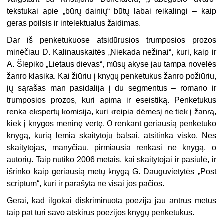
tekstukai apie „būrų dainių“ būtų labai reikalingi – kaip
geras poilsis ir intelektualus žaidimas.
Dar iš penketukuose atsidūrusios trumposios prozos
minėčiau D. Kalinauskaitės „Niekada nežinai“, kuri, kaip ir
A. Šlepiko „Lietaus dievas“, mūsų akyse jau tampa novelės
žanro klasika. Kai žiūriu į knygų penketukus žanro požiūriu,
jų sąrašas man pasidalija į du segmentus – romano ir
trumposios prozos, kuri apima ir eseistiką. Penketukus
renka ekspertų komisija, kuri kreipia dėmesį ne tiek į žanrą,
kiek į knygos meninę vertę. O renkant geriausią penketuko
knygą, kurią lemia skaitytojų balsai, atsitinka visko. Nes
skaitytojas, manyčiau, pirmiausia renkasi ne knygą, o
autorių. Taip nutiko 2006 metais, kai skaitytojai ir pasiūlė, ir
išrinko kaip geriausią metų knygą G. Dauguvietytės „Post
scriptum“, kuri ir parašyta ne visai jos pačios.
Gerai, kad ilgokai diskriminuota poezija jau antrus metus
taip pat turi savo atskirus poezijos knygų penketukus.