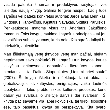
visada patenka žinomas ir produktyvus rašytojas, vos
išleidęs naują knygą. Galima lengvai nuspėti, kad į tuos
sąrašus vėl pateks konkretūs autoriai: Jaroslavas Melnikas,
Grigorijus Kanovičius, Kęstutis Navakas, Sigitas Parulskis.
Penketukuose matome visus tris Andriaus Jakučiūno
romanus. Toks knygų įtraukimo į sąrašus principas – tai jau
savotiškas subjektyvumas, kuris neleidžia sąrašo laikyti be
priekaištų autentiško.
Man išliekamąją vertę (knygos vertę man pačiai, niekam
neprimetant savo požiūrio) iš tų sąrašų turi knygos, kurias
laikyčiau artimesnes dabartinės literatūros kanonui:
pirmiausia – tai Dalios Staponkutės „Lietumi prieš saulę“
(2007). Ši knyga iškelia ir reflektuoja labai aktualius
globalizacijos, dvikalbystės, emigracijos, vaikų tautinės
tapatybės ir kitus problemiškus kultūros procesus, kurie
dabar yra svarbūs, o ateityje darysis dar svarbesni. Ši
knyga pati savaime yra labai kokybiška, tai tikroji filosofinė
esė, taip pasakius, knyga su perspektyva. Kita svarbi