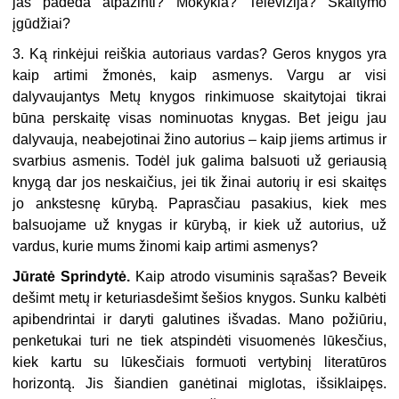
jas padeda atpažinti? Mokykla? Televizija? Skaitymo
įgūdžiai?
3. Ką rinkėjui reiškia autoriaus vardas? Geros knygos yra
kaip artimi žmonės, kaip asmenys. Vargu ar visi
dalyvaujantys Metų knygos rinkimuose skaitytojai tikrai
būna perskaitę visas nominuotas knygas. Bet jeigu jau
dalyvauja, neabejotinai žino autorius – kaip jiems artimus ir
svarbius asmenis. Todėl juk galima balsuoti už geriausią
knygą dar jos neskaičius, jei tik žinai autorių ir esi skaitęs
jo ankstesnę kūrybą. Paprasčiau pasakius, kiek mes
balsuojame už knygas ir kūrybą, ir kiek už autorius, už
vardus, kurie mums žinomi kaip artimi asmenys?
Jūratė Sprindytė.
Kaip atrodo visuminis sąrašas? Beveik
dešimt metų ir keturiasdešimt šešios knygos. Sunku kalbėti
apibendrintai ir daryti galutines išvadas. Mano požiūriu,
penketukai turi ne tiek atspindėti visuomenės lūkesčius,
kiek kartu su lūkesčiais formuoti vertybinį literatūros
horizontą. Jis šiandien ganėtinai miglotas, išsiklaipęs.