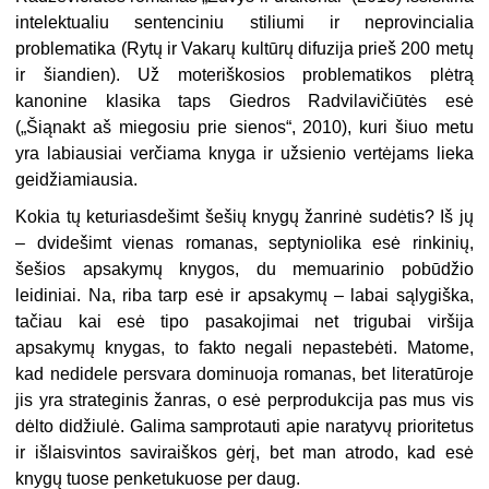
intelektualiu sentenciniu stiliumi ir neprovincialia
problematika (Rytų ir Vakarų kultūrų difuzija prieš 200 metų
ir šiandien). Už moteriškosios problematikos plėtrą
kanonine klasika taps Giedros Radvilavičiūtės esė
(„Šiąnakt aš miegosiu prie sienos“, 2010), kuri šiuo metu
yra labiausiai verčiama knyga ir užsienio vertėjams lieka
geidžiamiausia.
Kokia tų keturiasdešimt šešių knygų žanrinė sudėtis? Iš jų
– dvidešimt vienas romanas, septyniolika esė rinkinių,
šešios apsakymų knygos, du memuarinio pobūdžio
leidiniai. Na, riba tarp esė ir apsakymų – labai sąlygiška,
tačiau kai esė tipo pasakojimai net trigubai viršija
apsakymų knygas, to fakto negali nepastebėti. Matome,
kad nedidele persvara dominuoja romanas, bet literatūroje
jis yra strateginis žanras, o esė perprodukcija pas mus vis
dėlto didžiulė. Galima samprotauti apie naratyvų prioritetus
ir išlaisvintos saviraiškos gėrį, bet man atrodo, kad esė
knygų tuose penketukuose per daug.