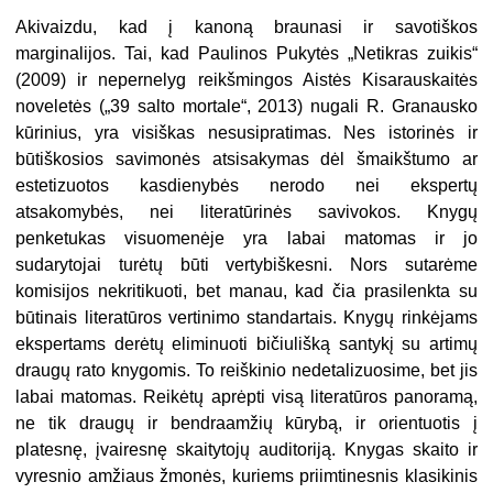
Akivaizdu, kad į kanoną braunasi ir savotiškos
marginalijos. Tai, kad Paulinos Pukytės „Netikras zuikis“
(2009) ir nepernelyg reikšmingos Aistės Kisarauskaitės
noveletės („39 salto mortale“, 2013) nugali R. Granausko
kūrinius, yra visiškas nesusipratimas. Nes istorinės ir
būtiškosios savimonės atsisakymas dėl šmaikštumo ar
estetizuotos kasdienybės nerodo nei ekspertų
atsakomybės, nei literatūrinės savivokos. Knygų
penketukas visuomenėje yra labai matomas ir jo
sudarytojai turėtų būti vertybiškesni. Nors sutarėme
komisijos nekritikuoti, bet manau, kad čia prasilenkta su
būtinais literatūros vertinimo standartais. Knygų rinkėjams
ekspertams derėtų eliminuoti bičiulišką santykį su artimų
draugų rato knygomis. To reiškinio nedetalizuosime, bet jis
labai matomas. Reikėtų aprėpti visą literatūros panoramą,
ne tik draugų ir bendraamžių kūrybą, ir orientuotis į
platesnę, įvairesnę skaitytojų auditoriją. Knygas skaito ir
vyresnio amžiaus žmonės, kuriems priimtinesnis klasikinis