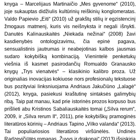
knyga – Marcelijaus Martinaičio „Mes gyvenome“ (2010),
joje sukauptas didžiulis kultūrinių reiškinių konglomeratas.
Valdo Papievio „Eiti“ (2010) už grakštų stilių ir egzistencinį
žmogaus matmenį, kuris vis neišnyksta ir negali išnykti.
Danutės Kalinauskaitės „Niekada nežinai“ (2008) žavi
kasdienybės ontologizavimu, čia epinė pagava,
sensualistinis jautrumas ir neabejotinas kalbos jausmas
sudaro kokybišką kombinaciją. Vienintelė penketukų
viešnia iš kasmet pasirodančių Romualdo Granausko
knygų „Trys vienatvės“ – klasikinio kalibro proza. Už
originalias inovacijas kokiuose nors profesionalų tekstuose
bus pozityviai linksniuojama Andriaus Jakučiūno „Lalagė“
(2012), knyga, pasiekusi kraštutinę sintaksės galimybių
ribą. Taip pat manau, kad prie istorinės prozos korpuso bus
prišlieti abu Kristinos Sabaliauskaitės tomai („Silva rerum“,
2009, ir „Silva rerum II“, 2011), prie kokybiškų pramoginės
literatūros kūrinių – Andriaus Tapino „Vilko valanda“ (2013).
Tai populiariosios literatūros viršūnėlės. Undinės
Radzevičiūtės romanas „Žuvys ir drakonai“ (2013) išsiskiria