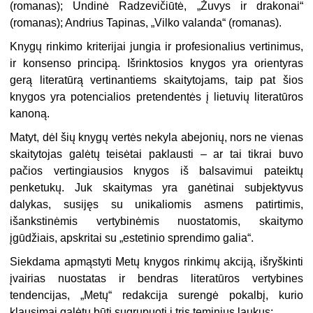
(romanas); Undinė Radzevičiūtė, „Žuvys ir drakonai“
(romanas); Andrius Tapinas, „Vilko valanda“ (romanas).
Knygų rinkimo kriterijai jungia ir profesionalius vertinimus,
ir konsenso principą. Išrinktosios knygos yra orientyras
gerą literatūrą vertinantiems skaitytojams, taip pat šios
knygos yra potencialios pretendentės į lietuvių literatūros
kanoną.
Matyt, dėl šių knygų vertės nekyla abejonių, nors ne vienas
skaitytojas galėtų teisėtai paklausti – ar tai tikrai buvo
pačios vertingiausios knygos iš balsavimui pateiktų
penketukų. Juk skaitymas yra ganėtinai subjektyvus
dalykas, susijęs su unikaliomis asmens patirtimis,
išankstinėmis vertybinėmis nuostatomis, skaitymo
įgūdžiais, apskritai su „estetinio sprendimo galia“.
Siekdama apmąstyti Metų knygos rinkimų akciją, išryškinti
įvairias nuostatas ir bendras literatūros vertybines
tendencijas, „Metų“ redakcija surengė pokalbį, kurio
klausimai galėtų būti sugrupuoti į tris teminius laukus: