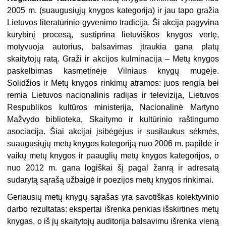
2005 m. (suaugusiųjų knygos kategorija) ir jau tapo gražia
Lietuvos literatūrinio gyvenimo tradicija. Ši akcija pagyvina
kūrybinį procesą, sustiprina lietuviškos knygos vertę,
motyvuoja autorius, balsavimas įtraukia gana platų
skaitytojų ratą. Graži ir akcijos kulminacija – Metų knygos
paskelbimas kasmetinėje Vilniaus knygų mugėje.
Solidžios ir Metų knygos rinkimų atramos: juos rengia bei
remia Lietuvos nacionalinis radijas ir televizija, Lietuvos
Respublikos kultūros ministerija, Nacionalinė Martyno
Mažvydo biblioteka, Skaitymo ir kultūrinio raštingumo
asociacija. Šiai akcijai įsibėgėjus ir susilaukus sėkmės,
suaugusiųjų metų knygos kategoriją nuo 2006 m. papildė ir
vaikų metų knygos ir paauglių metų knygos kategorijos, o
nuo 2012 m. gana logiškai šį pagal žanrą ir adresatą
sudarytą sąrašą užbaigė ir poezijos metų knygos rinkimai.
Geriausių metų knygų sąrašas yra savotiškas kolektyvinio
darbo rezultatas: ekspertai išrenka penkias išskirtines metų
knygas, o iš jų skaitytojų auditorija balsavimu išrenka vieną