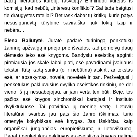
pačių literatūros kūrėjų, rašytojų? Eliminuoti kūrėjus iš
komisijų, kad nebūtų „interesų konflikto“? Gal tada baigtųsi
tie draugystės rateliai? Bet rask dabar tų kritikų, kurie patys
nesusigundytų kūrybine saviraiška, juk tokių kaip ir
nebėra…
Elena Baliutytė.
Jūratė padarė turiningą penketukų
žanrinę apžvalgą ir priėjo prie išvados, kad pernelyg daug
dėmesio teko esė knygoms. Bandysiu eseistiką apginti:
pirmiausia jos skalė labai plati, esė pavadinami įvairiausi
tekstai. Kitą kartą sunku (o ir nebūtina) atskirti, ar tekstas
esė, ar apsakymas, novelė, noveletė ir pan. Peržvelgusi į
penketukus pakliuvusius dvylika eseistikos rinkinių, nė dėl
vieno iš jų nesuabejojau, ar jam verta ten būti. Beje, tos
pačios esė knygos sinchroniškai kartojasi ir instituto
dvyliktukuose. Tai patvirtina jų meninę vertę. Lietuvių
literatūrai svarbus jau pats šio žanro iškilimas, turiu
omenyje kokybiškas esė knygas. Jas išskirčiau kaip
organiškai jungiančias europietiškumą ir lietuviškumą.
Pagal į penketukus pakliuvusias eseistikos knygas galima