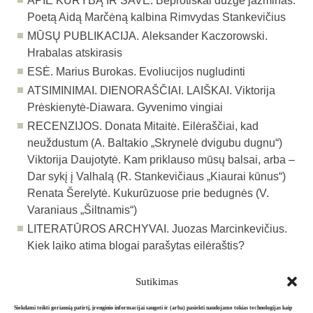
APIE KŪRYBĄ IR SAVE.
Beprotiškai dūzgė jazminas.
Poetą Aidą Marčėną kalbina Rimvydas Stankevičius
MŪSŲ PUBLIKACIJA.
Aleksander Kaczorowski.
Hrabalas atskirasis
ESĖ.
Marius Burokas. Evoliucijos nugludinti
ATSIMINIMAI. DIENORAŠČIAI. LAIŠKAI.
Viktorija
Prėskienytė-Diawara. Gyvenimo vingiai
RECENZIJOS.
Donata Mitaitė. Eilėraščiai, kad
neuždustum (A. Baltakio „Skrynelė dvigubu dugnu“)
Viktorija Daujotytė. Kam priklauso mūsų balsai, arba –
Dar sykį į Valhalą (R. Stankevičiaus „Kiaurai kūnus“)
Renata Šerelytė. Kukurūzuose prie bedugnės (V.
Varaniaus „Šiltnamis“)
LITERATŪROS ARCHYVAI.
Juozas Marcinkevičius.
Kiek laiko atima blogai parašytas eilėraštis?
Sutikimas
Atgal į archyvą
Siekdami teikti geriausią patirtį, įrenginio informacijai saugoti ir (arba) pasiekti naudojame tokias technologijas kaip