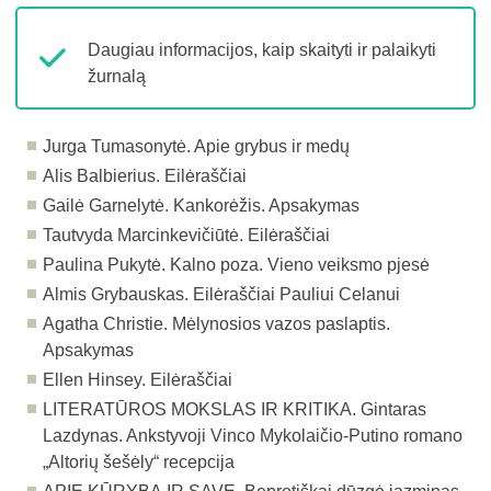
Daugiau informacijos, kaip skaityti ir palaikyti
žurnalą
Jurga Tumasonytė. Apie grybus ir medų
Alis Balbierius. Eilėraščiai
Gailė Garnelytė. Kankorėžis. Apsakymas
Tautvyda Marcinkevičiūtė. Eilėraščiai
Paulina Pukytė. Kalno poza. Vieno veiksmo pjesė
Almis Grybauskas. Eilėraščiai Pauliui Celanui
Agatha Christie. Mėlynosios vazos paslaptis.
Apsakymas
Ellen Hinsey. Eilėraščiai
LITERATŪROS MOKSLAS IR KRITIKA.
Gintaras
Lazdynas. Ankstyvoji Vinco Mykolaičio-Putino romano
„Altorių šešėly“ recepcija