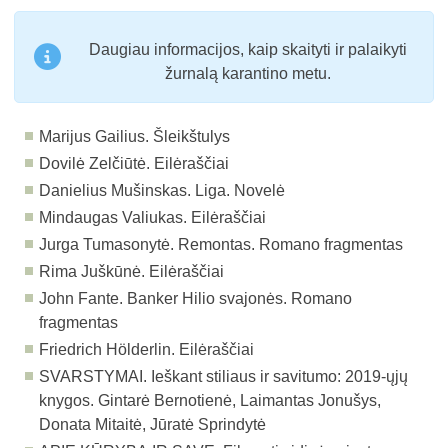
Daugiau informacijos, kaip skaityti ir palaikyti
žurnalą karantino metu.
Marijus Gailius. Šleikštulys
Dovilė Zelčiūtė. Eilėraščiai
Danielius Mušinskas. Liga. Novelė
Mindaugas Valiukas. Eilėraščiai
Jurga Tumasonytė. Remontas. Romano fragmentas
Rima Juškūnė. Eilėraščiai
John Fante. Banker Hilio svajonės. Romano
fragmentas
Friedrich Hölderlin. Eilėraščiai
SVARSTYMAI.
Ieškant stiliaus ir savitumo: 2019-ųjų
knygos. Gintarė Bernotienė, Laimantas Jonušys,
Donata Mitaitė, Jūratė Sprindytė