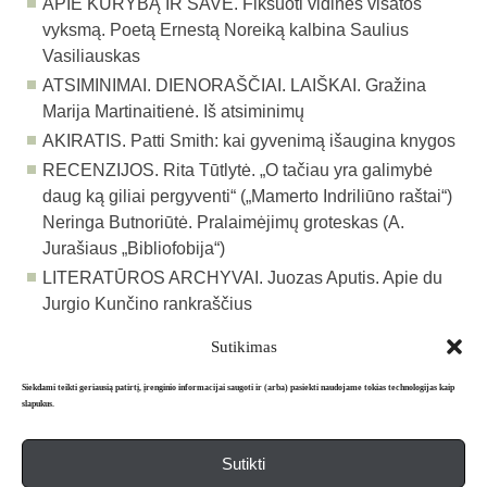
APIE KŪRYBĄ IR SAVE.
Fiksuoti vidinės visatos
vyksmą. Poetą Ernestą Noreiką kalbina Saulius
Vasiliauskas
ATSIMINIMAI. DIENORAŠČIAI. LAIŠKAI.
Gražina
Marija Martinaitienė. Iš atsiminimų
AKIRATIS.
Patti Smith: kai gyvenimą išaugina knygos
RECENZIJOS.
Rita Tūtlytė. „O tačiau yra galimybė
daug ką giliai pergyventi“ („Mamerto Indriliūno raštai“)
Neringa Butnoriūtė. Pralaimėjimų groteskas (A.
Jurašiaus „Bibliofobija“)
LITERATŪROS ARCHYVAI.
Juozas Aputis. Apie du
Jurgio Kunčino rankraščius
Sutikimas
Atgal į archyvą
Siekdami teikti geriausią patirtį, įrenginio informacijai saugoti ir (arba) pasiekti naudojame tokias technologijas kaip
slapukus.
Sutikti
Apie mus
Redakcija
Prenumerata