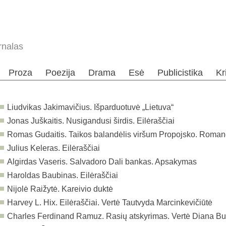
rnalas
Proza
Poezija
Drama
Esė
Publicistika
Kr
Liudvikas Jakimavičius. Išparduotuvė „Lietuva“
Jonas Juškaitis. Nusigandusi širdis. Eilėraščiai
Romas Gudaitis. Taikos balandėlis viršum Propojsko. Roman
Julius Keleras. Eilėraščiai
Algirdas Vaseris. Salvadoro Dali bankas. Apsakymas
Haroldas Baubinas. Eilėraščiai
Nijolė Raižytė. Kareivio duktė
Harvey L. Hix. Eilėraščiai. Vertė Tautvyda Marcinkevičiūtė
Charles Ferdinand Ramuz. Rasių atskyrimas. Vertė Diana Bu