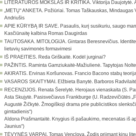
LITERATŪROS MOKSLAS IR KRITIKA.
Viktorija Daujotytė. 
„METŲ“ ANKETA.
Požiūriai. Tomas Taškauskas, Mindaugas Va
Andriušis
APIE KŪRYBĄ IR SAVE.
Pasaulis, kurį susikuriu, saugo man
Kasčiūnaitę kalbina Romas Daugirdas
TAUTOSAKA. MITOLOGIJA.
Gintaras Beresnevičius. Identit
lietuvių savimonės formavimesi
IŠ PRAEITIES.
Reda Griškaitė. Kodėl jurginai?
PAŽINTIS.
Raminta Gamziukaitė-Mažiulienė. Tapytojas Nolten
AKIRATIS.
Ervinas Koršunovas. Francio Bacono stabų teorij
VASAROS SKAITYMAI.
Elžbieta Banytė. Barboros Radvilaitės 
RECENZIJOS.
Renata Šerelytė. Herojaus vienaskaita (S. Paru
Asta Skujytė. Pasisvečiavus Frankburge (U. Radzevičiūtės „
Augustė Žičkytė. Žmogiškoji drama prie publicistikos slenksči
gimtadienis“)
Aldona Prašmantaitė. Knygius iš pašaukimo, mecenatas iš a
Jaunius“)
TĖVYNĖS VARPAI.
Tomas Venclova. Žodis priimant kinų lite