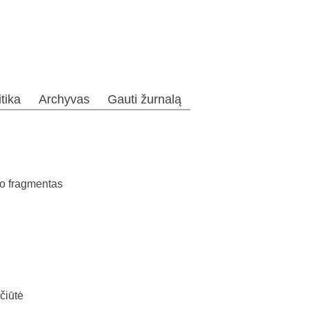
itika
Archyvas
Gauti žurnalą
o fragmentas
čiūtė