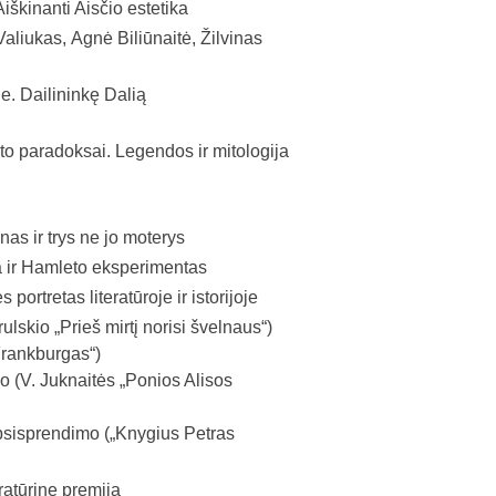
Aiškinanti Aisčio estetika
liukas, Agnė Biliūnaitė, Žilvinas
e. Dailininkę Dalią
eto paradoksai. Legendos ir mitologija
as ir trys ne jo moterys
a ir Hamleto eksperimentas
portretas literatūroje ir istorijoje
lskio „Prieš mirtį norisi švelnaus“)
Frankburgas“)
o (V. Juknaitės „Ponios Alisos
psisprendimo („Knygius Petras
ratūrinę premiją