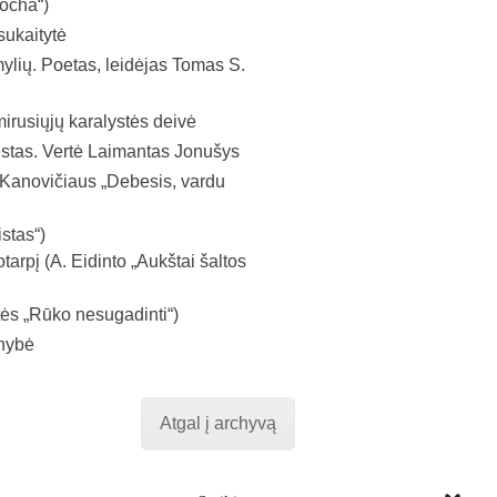
pocha“)
sukaitytė
ylių. Poetas, leidėjas Tomas S.
mirusiųjų karalystės deivė
estas. Vertė Laimantas Jonušys
 Kanovičiaus „Debesis, vardu
stas“)
tarpį (A. Eidinto „Aukštai šaltos
tės „Rūko nesugadinti“)
enybė
Atgal į archyvą