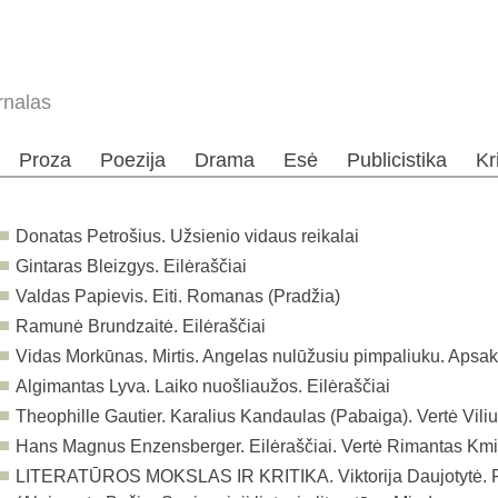
rnalas
Proza
Poezija
Drama
Esė
Publicistika
Kr
Donatas Petrošius. Užsienio vidaus reikalai
Gintaras Bleizgys. Eilėraščiai
Valdas Papievis. Eiti. Romanas (Pradžia)
Ramunė Brundzaitė. Eilėraščiai
Vidas Morkūnas. Mirtis. Angelas nulūžusiu pimpaliuku. Apsa
Algimantas Lyva. Laiko nuošliaužos. Eilėraščiai
Theophille Gautier. Karalius Kandaulas (Pabaiga). Vertė Vilius
Hans Magnus Enzensberger. Eilėraščiai. Vertė Rimantas Kmi
LITERATŪROS MOKSLAS IR KRITIKA.
Viktorija Daujotytė