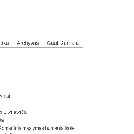
itika
Archyvas
Gauti žurnalą
kymai
 Litvinavičiui
ta
. Romaninis mąstymas humanistikoje