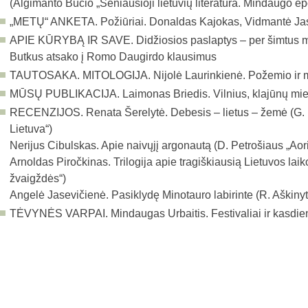
(Algimanto Bučio „Seniausioji lietuvių literatūra. Mindaugo e
„METŲ“ ANKETA.
Požiūriai. Donaldas Kajokas, Vidmantė Ja
APIE KŪRYBĄ IR SAVE.
Didžiosios paslaptys – per šimtus m
Butkus atsako į Romo Daugirdo klausimus
TAUTOSAKA. MITOLOGIJA.
Nijolė Laurinkienė. Požemio ir 
MŪSŲ PUBLIKACIJA.
Laimonas Briedis. Vilnius, klajūnų mi
RECENZIJOS.
Renata Šerelytė. Debesis – lietus – žemė (G.
Lietuva“)
Nerijus Cibulskas. Apie naivųjį argonautą (D. Petro­šiaus „Aori
Arnoldas Piročkinas. Trilogija apie tragiškiausią Lietuvos laiko
žvaigždės“)
Angelė Jasevičienė. Pasiklydę Minotauro labirinte (R. Aškiny
TĖVYNĖS VARPAI.
Mindaugas Urbaitis. Festivaliai ir kasdi