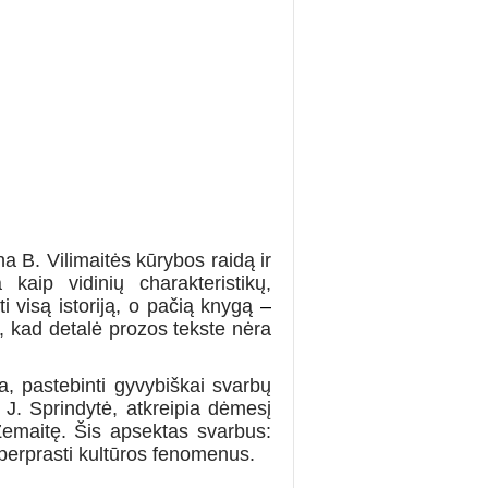
a B. Vilimaitės kūrybos raidą ir
kaip vidinių charakteristikų,
i visą istoriją, o pačią knygą
–
nti, kad detalė prozos tekste nėra
ja, pastebinti gyvybiškai svarbų
 J. Sprindytė, atkreipia dėmesį
Žemaitę. Šis apsektas svarbus:
r perprasti kultūros fenomenus.