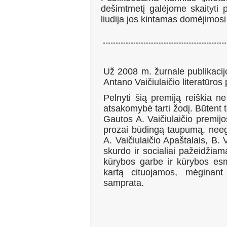
dešimtmetį galėjome skaityti p
liudija jos kintamas domėjimosi 
Už 2008 m. žurnale publikacijo
Antano Vaičiulaičio literatūros 
Pelnyti šią premiją reiškia n
atsakomybė tarti žodį. Būtent to
Gautos A. Vaičiulaičio premijo
prozai būdingą taupumą, nee
A. Vaičiulaičio Apaštalais, B. 
skurdo ir socialiai pažeidžia
kūrybos garbe ir kūrybos esm
kartą cituojamos, mėginant
samprata.