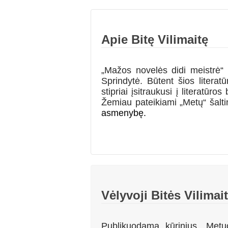
Apie Bitę Vilimaitę
„Mažos novelės didi meistrė“
Sprindytė. Būtent šios litera
stipriai įsitraukusi į literat
Žemiau pateikiami „Metų“ šaltin
asmenybę.
Vėlyvoji Bitės Vilimai
Publikuodama kūrinius „
Metu