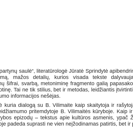
artynų saulė“, literatūrologė Jūratė Sprindytė apibendrin
umą, mažos detalių, kurios visada tekste dalyvauja 
enų šifrai, svarbą, metoniminę fragmento galią papasakot
otinę. Tai ne tik stilius, bet ir metodas, leidžiantis įtvirti
umo informacijos nešėjas.
ė kuria dialogą su B. Vilimaite
kaip skaitytoja ir rašyto
eidžiamumo pritemdytoje B. Vilimaitės kūryboje. Kaip ir
ūrybos epizodų
–
tekstus apie kultūros asmenis, ypač 
roje padeda suprasti ne vien neįžodinamas patirtis, bet i