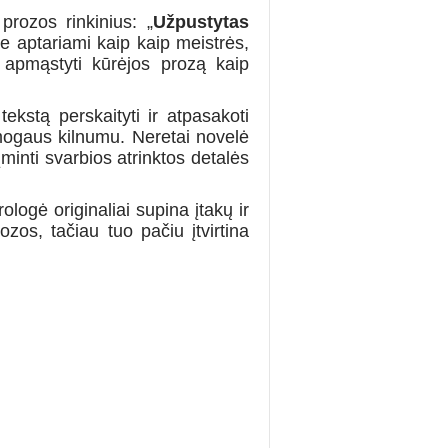
prozos rinkinius: „
U
žpustytas
ie aptariami kaip kaip meistrės,
ia apmąstyti kūrėjos prozą kaip
ekstą perskaityti ir atpasakoti
žmogaus kilnumu. Neretai novelė
minti svarbios atrinktos detalės
ologė originaliai supina įtakų ir
zos, tačiau tuo pačiu įtvirtina