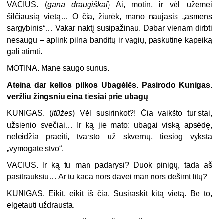
VACIUS.
(
gana draugiškai
) Ai, motin, ir vėl užėmei
šilčiausią vietą… O čia, žiūrėk, mano naujasis „asmens
sargybinis“… Vakar naktį susipažinau. Dabar vienam dirbti
nesaugu – aplink pilna banditų ir vagių, paskutinę kapeiką
gali atimti.
MOTINA.
Mane saugo sūnus.
Ateina dar kelios pilkos Ubagėlės. Pasirodo Kunigas,
veržliu žingsniu eina tiesiai prie ubagų
KUNIGAS.
(
įtūžęs
) Vėl susirinkot?! Čia vaikšto turistai,
užsienio svečiai… Ir ką jie mato: ubagai viską apsėdę,
neleidžia praeiti, tvarsto už skvernų, tiesiog vyksta
„vymogatelstvo“.
VACIUS.
Ir ką tu man padarysi? Duok pinigų, tada aš
pasitrauksiu… Ar tu kada nors davei man nors dešimt litų?
KUNIGAS.
Eikit, eikit iš čia. Susiraskit kitą vietą. Be to,
elgetauti uždrausta.