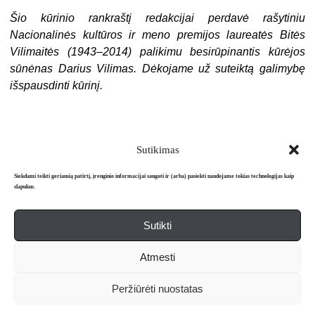
Šio kūrinio rankraštį redakcijai perdavė rašytiniu
Nacionalinės kultūros ir meno premijos laureatės Bitės
Vilimaitės (1943–2014) palikimu besirūpinantis kūrėjos
sūnėnas Darius Vilimas. Dėkojame už suteiktą galimybę
išspausdinti kūrinį.
Sutikimas
Siekdami teikti geriausią patirtį, įrenginio informacijai saugoti ir (arba) pasiekti naudojame tokias technologijas kaip
slapukus.
Sutikti
Apie mus
Redakcija
Prenumerata
Atmesti
Literatūros mėnraštis „Metai“ © 2026. Leidžiamas nuo 1991 m.
Peržiūrėti nuostatas
Powered by
WordPress
and
WordPress Theme
created with Artisteer.