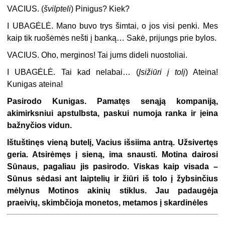
VACIUS.
(
švilpteli
) Pinigus? Kiek?
I UBAGĖLĖ.
Mano buvo trys šimtai, o jos visi penki. Mes
kaip tik ruošėmės nešti į banką… Sakė, prijungs prie bylos.
VACIUS.
Oho, merginos! Tai jums dideli nuostoliai.
I UBAGĖLĖ.
Tai kad nelabai… (
Įsižiūri į tolį
) Ateina!
Kunigas ateina!
Pasirodo Kunigas. Pamatęs senąją kompaniją,
akimirksniui apstulbsta, paskui numoja ranka ir įeina
bažnyčios vidun.
Ištuštinęs vieną butelį, Vacius išsiima antrą. Užsivertęs
geria. Atsirėmęs į sieną, ima snausti. Motina dairosi
Sūnaus, pagaliau jis pasirodo. Viskas kaip visada –
Sūnus sėdasi ant laiptelių ir žiūri iš tolo į žybsinčius
mėlynus Motinos akinių stiklus. Jau padaugėja
praeivių, skimbčioja monetos, metamos į skardinėles