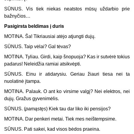
SŪNUS.
Vis tiek niekas neatstos mūsų uždarbio prie
bažnyčios…
Pasigirsta beldimas į duris
MOTINA.
Ša! Tikriausiai atėjo atjungti dujų.
SŪNUS.
Taip vėlai? Gal tėvas?
MOTINA.
Tyliau. Girdi, kaip šnopuoja? Kas ir sutvėrė tokius
padarus! Neleidžia ramiai atsikvėpti.
SŪNUS.
Einu ir atidarysiu. Geriau žiauri tiesa nei ta
nuolatinė įtampa.
MOTINA.
Palauk. O ant ko virsime valgį? Nei elektros, nei
dujų. Gražus gyvenimėlis.
SŪNUS. (
pamąstęs
) Kiek tau dar liko iki pensijos?
MOTINA.
Dar penkeri metai. Tiek mes neištempsime.
SŪNUS.
Pati sakei, kad visos bėdos praeina.