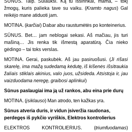
SŪNUS.
Taip. Sulauksi. Ką tu išsirinkai, mama, – tokį
žmogų, kuris palieka tave su vaiku. (
Kramto nagus
) Gal
reikėjo mane atiduoti jam.
MOTINA.
(
karčiai
) Dabar abu raustumėtės po konteinerius.
SŪNUS.
Bet… jam neblogai sekasi. Aš mačiau, jis turi
mašiną… Jis renka tik išmestą aparatūrą. Čia nieko
gėdingo – tai toks verslas.
MOTINA.
Gerai, paskubėk. Aš jau pasiruošusi. (
Ji rišasi
skarelę, ima mažą sudedamą kėdutę, iš kišenės išsitraukia
žaliais stiklais akinius, valo juos, užsideda. Atsistoja ir, jau
vaizduodama neregę, graibosi aplinkui
)
Sūnus paslaugiai ima ją už rankos, abu eina prie durų
MOTINA.
(
įsiklauso
) Man atrodo, ten kažkas yra.
Sūnus atveria duris, ir vidun įsiveržia raudonas,
perdegęs iš pykčio vyriškis, Elektros kontrolierius
ELEKTROS KONTROLIERIUS.
(
triumfuodamas
)