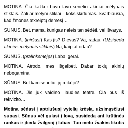
MOTINA.
Čia kažkur buvo tavo senelio akiniai mėlynais
stiklais. Žali ar mėlyni stiklai – koks skirtumas. Svarbiausia,
kad žmonės atkreiptų dėmesį…
SŪNUS.
Bet, mama, kunigas neleis ten sėdėti, vėl išvarys.
MOTINA. (
įniršusi
) Kas jis? Dievas? Va, radau. (
Užsideda
akinius mėlynais stiklais
) Na, kaip atrodau?
SŪNUS. (
pralinksmėjęs
) Labai gerai.
MOTINA.
Atrodo, mes išgelbėti. Dabar tokių akinių
nebegamina.
SŪNUS.
Bet kam seneliui jų reikėjo?
MOTINA.
Jis juk vaidino liaudies teatre. Čia bus iš
rekvizito…
Motina sėdasi į aptriušusį vytelių krėslą, užsimąsčiusi
supasi. Sūnus vėl gulasi į lovą, susideda ant krūtinės
rankas ir įbeda žvilgsnį į lubas. Tuo metu žvakės likutis