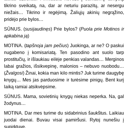
tikrino sveikatą, na, dar ar neturiu parazitų, ar nesergu
niežais… Tikrino ir regėjimą. Žaliųjų akinių negrąžino,
pridėjo prie bylos…
SŪNUS. (
susijaudinęs
) Prie bylos? (
Puola prie Motinos ir
apkabina ją
)
MOTINA. (
tapšnoja jam pečius
) Juokinga, ar ne? O paskui
nugabeno į komisariatą. Ten pasodino ant suolo tarp
prostitučių, ir išlaukiau eilėje penkias valandas… Merginos
labai gražios, išsikvepinę, malonios – nebuvo nuobodu…
(
Žvalgosi
) Žinai, kokia man kilo mintis? Juk turime daugybę
knygų… Mes jas parduosime ir turėsime pinigų. Bent kurį
laiką ramiai atsikvėpsime.
SŪNUS.
Mama, sovietinių knygų niekas neperka. Na, gal
žodynus…
MOTINA.
Dar mes turime du sidabrinius šaukštus. Laikiau
juodai dienai. Buvau visai pamiršusi. Rytoj nunešiu į
supirktuvę.