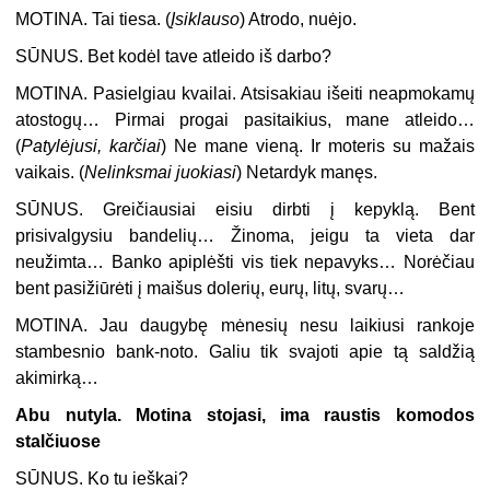
MOTINA.
Tai tiesa. (
Įsiklauso
) Atrodo, nuėjo.
SŪNUS.
Bet kodėl tave atleido iš darbo?
MOTINA.
Pasielgiau kvailai. Atsisakiau išeiti neapmokamų
atostogų… Pirmai progai pasitaikius, mane atleido…
(
Patylėjusi, karčiai
) Ne mane vieną. Ir moteris su mažais
vaikais. (
Nelinksmai juokiasi
) Netardyk manęs.
SŪNUS.
Greičiausiai eisiu dirbti į kepyklą. Bent
prisivalgysiu bandelių… Žinoma, jeigu ta vieta dar
neužimta… Banko apiplėšti vis tiek nepavyks… Norėčiau
bent pasižiūrėti į maišus dolerių, eurų, litų, svarų…
MOTINA.
Jau daugybę mėnesių nesu laikiusi rankoje
stambesnio bank-noto. Galiu tik svajoti apie tą saldžią
akimirką…
Abu nutyla. Motina stojasi, ima raustis komodos
stalčiuose
SŪNUS.
Ko tu ieškai?