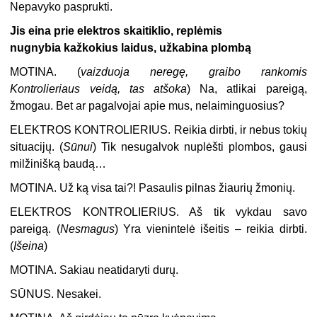
Nepavyko pasprukti.
Jis eina prie elektros skaitiklio, replėmis
nugnybia kažkokius laidus, užkabina plombą
MOTINA.
(
vaizduoja neregę, graibo rankomis
Kontrolieriaus veidą, tas atšoka
) Na, atlikai pareigą,
žmogau. Bet ar pagalvojai apie mus, nelaiminguosius?
ELEKTROS KONTROLIERIUS.
Reikia dirbti, ir nebus tokių
situacijų. (
Sūnui
) Tik nesugalvok nuplėšti plombos, gausi
milžinišką baudą…
MOTINA.
Už ką visa tai?! Pasaulis pilnas žiaurių žmonių.
ELEKTROS KONTROLIERIUS.
Aš tik vykdau savo
pareigą. (
Nesmagus
) Yra vienintelė išeitis – reikia dirbti.
(
Išeina
)
MOTINA.
Sakiau neatidaryti durų.
SŪNUS.
Nesakei.