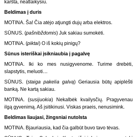
karšta, neatlaikysiu.
Beldimas į duris
MOTINA.
Ša! Čia atėjo atjungti dujų arba elektros.
SŪNUS.
(
pašnibždomis
) Juk sakiau sumokėti.
MOTINA.
(
piktai
) O iš kokių pinigų?
Sūnus isteriškai įsikniaubia į pagalvę
MOTINA.
Iki ko mes nusigyvenome. Turime drebėti,
slapstytis, meluoti…
SŪNUS.
(
staiga pakelia galvą
) Geriausia būtų apiplėšti
banką. Ne kartą sakiau.
MOTINA.
(
susijuokia
) Nekalbėk kvailysčių. Pragyvenau
ilgą gyvenimą. Aš įsitikinusi. Viskas praeis, nenusimink.
Beldimas liaujasi, žingsniai nutolsta
MOTINA.
Bjauriausia, kad čia galbūt buvo tavo tėvas.