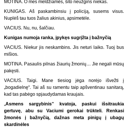
MOTINA.
O mes meldžiamės, šito neužgins niekas.
KUNIGAS.
Aš paskambinsiu į policiją, susems visus.
Nuplėš tau tuos žalius akinius, apsimetėle.
VACIUS.
Nu, nu, šalčiau.
Kunigas numoja ranka, įpykęs sugrįžta į bažnyčią
VACIUS.
Niekur jis neskambins. Jis neturi laiko. Tuoj bus
mišios.
MOTINA.
Pasaulis pilnas žiaurių žmonių… Jie negali mūsų
pakęsti.
VACIUS.
Taigi. Mane tiesiog jėga norėjo išvežti į
„bogadielnę“. Tai aš su ramentu taip apšventinau sanitarą,
kad tas pabėgo spjaudydamas kraujais.
„
Asmens sargybinis“ kvatoja, paskui išsitraukia
gertuvę, abu su Vaciumi gerokai trūkteli. Renkasi
žmonės į bažnyčią, dažnas meta pinigų į ubagų
skardinėles