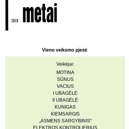
Vieno veiksmo pjesė
Veikėjai:
MOTINA
SŪNUS
VACIUS
I UBAGĖLĖ
II UBAGĖLĖ
KUNIGAS
KIEMSARGIS
„ASMENS SARGYBINIS“
ELEKTROS KONTROLIERIUS