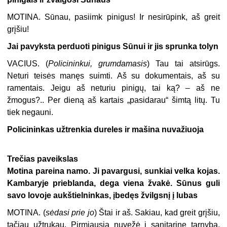
MOTINA.
Sūnau, pasiimk pinigus! Ir nesirūpink, aš greit
grįšiu!
Jai pavyksta perduoti pinigus Sūnui ir jis sprunka tolyn
VACIUS.
(
Policininkui, grumdamasis
) Tau tai atsirūgs.
Neturi teisės manęs suimti. Aš su dokumentais, aš su
ramentais. Jeigu aš neturiu pinigų, tai ką? – aš ne
žmogus?.. Per dieną aš kartais „pasidarau“ šimtą litų. Tu
tiek negauni.
Policininkas užtrenkia dureles ir mašina nuvažiuoja
Trečias paveikslas
Motina pareina namo. Ji pavargusi, sunkiai velka kojas.
Kambaryje prieblanda, dega viena žvakė. Sūnus guli
savo lovoje aukštielninkas, įbedęs žvilgsnį į lubas
MOTINA. (
sėdasi prie jo
) Štai ir aš. Sakiau, kad greit grįšiu,
tačiau užtrukau. Pirmiausia nuvežė į sanitarinę tarnybą,