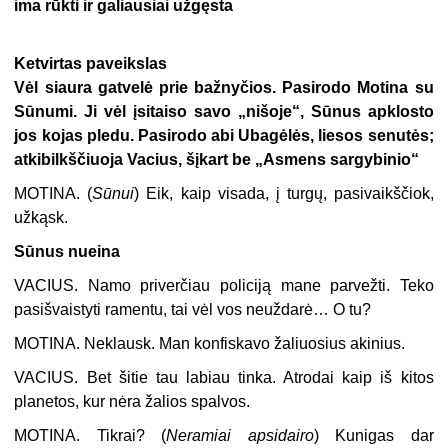
ima rūkti ir galiausiai užgęsta
Ketvirtas paveikslas
Vėl siaura gatvelė prie bažnyčios. Pasirodo Motina su
Sūnumi. Ji vėl įsitaiso savo „nišoje“, Sūnus apklosto
jos kojas pledu. Pasirodo abi Ubagėlės, liesos senutės;
atkibilkščiuoja Vacius, šįkart be „Asmens sargybinio“
MOTINA.
(
Sūnui
) Eik, kaip visada, į turgų, pasivaikščiok,
užkąsk.
Sūnus nueina
VACIUS.
Namo priverčiau policiją mane parvežti. Teko
pasišvaistyti ramentu, tai vėl vos neuždarė… O tu?
MOTINA.
Neklausk. Man konfiskavo žaliuosius akinius.
VACIUS.
Bet šitie tau labiau tinka. Atrodai kaip iš kitos
planetos, kur nėra žalios spalvos.
MOTINA.
Tikrai? (
Neramiai apsidairo
) Kunigas dar