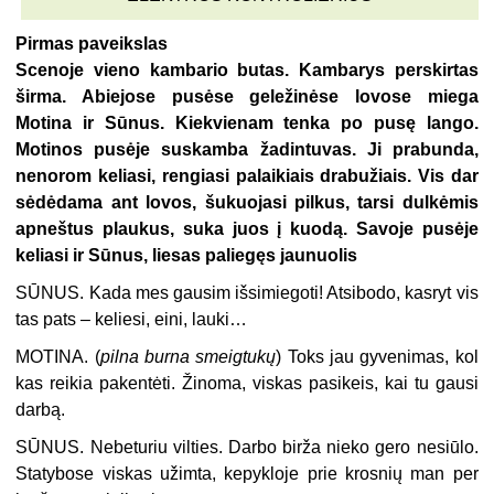
Pirmas paveikslas
Scenoje vieno kambario butas. Kambarys perskirtas
širma. Abiejose pusėse geležinėse lovose miega
Motina ir Sūnus. Kiekvienam tenka po pusę lango.
Motinos pusėje suskamba žadintuvas. Ji prabunda,
nenorom keliasi, rengiasi palaikiais drabužiais. Vis dar
sėdėdama ant lovos, šukuojasi pilkus, tarsi dulkėmis
apneštus plaukus, suka juos į kuodą. Savoje pusėje
keliasi ir Sūnus, liesas paliegęs jaunuolis
SŪNUS.
Kada mes gausim išsimiegoti! Atsibodo, kasryt vis
tas pats – keliesi, eini, lauki…
MOTINA.
(
pilna burna smeigtukų
) Toks jau gyvenimas, kol
kas reikia pakentėti. Žinoma, viskas pasikeis, kai tu gausi
darbą.
SŪNUS.
Nebeturiu vilties. Darbo birža nieko gero nesiūlo.
Statybose viskas užimta, kepykloje prie krosnių man per