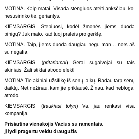
MOTINA.
Kaip matai. Visada stengiuos ateiti anksčiau, kol
nesusirinko tie, geriantys.
KIEMSARGIS.
Stebiuosi, kodėl žmonės jiems duoda
pinigų? Juk mato, kad tuoj praleis pro gerklę.
MOTINA.
Taip, jiems duoda daugiau negu man… nors aš
su negalia.
KIEMSARGIS.
(
pritariamai
) Gerai sugalvojai su tais
akiniais. Žali stiklai atrodo efekt!
MOTINA
Tie akiniai užsilikę iš senų laikų. Radau tarp senų
daiktų. Net nežinau, kam jie priklausė. Žinau, kad neblogai
atrodo.
KIEMSARGIS.
(
traukiasi tolyn
) Va, jau renkasi visa
kompanija.
Prisiartina vienakojis Vacius su ramentais,
jį lydi pragertu veidu draugužis