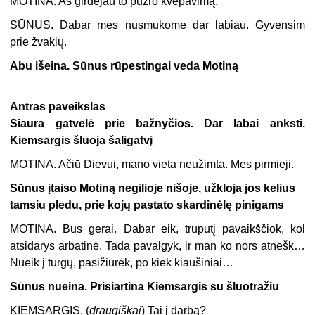
MOTINA.
Aš girdėjau to pūzro kvėpavimą.
SŪNUS.
Dabar mes nusmukome dar labiau. Gyvensim
prie žvakių.
Abu išeina. Sūnus rūpestingai veda Motiną
Antras paveikslas
Siaura gatvelė prie bažnyčios. Dar labai anksti.
Kiemsargis šluoja šaligatvį
MOTINA.
Ačiū Dievui, mano vieta neužimta. Mes pirmieji.
Sūnus įtaiso Motiną negilioje nišoje, užkloja jos kelius
tamsiu pledu, prie kojų pastato skardinėlę pinigams
MOTINA.
Bus gerai. Dabar eik, truputį pavaikščiok, kol
atsidarys arbatinė. Tada pavalgyk, ir man ko nors atnešk…
Nueik į turgų, pasižiūrėk, po kiek kiaušiniai…
Sūnus nueina. Prisiartina Kiemsargis su šluotražiu
KIEMSARGIS.
(
draugiškai
) Tai į darbą?