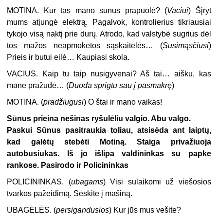
MOTINA.
Kur tas mano sūnus prapuolė? (
Vaciui
) Šįryt
mums atjungė elektrą. Pagalvok, kontrolierius tikriausiai
tykojo visą naktį prie durų. Atrodo, kad valstybė sugrius dėl
tos mažos neapmokėtos sąskaitėlės… (
Susimąsčiusi
)
Prieis ir butui eilė… Kaupiasi skola.
VACIUS.
Kaip tu taip nusigyvenai? Aš tai… aišku, kas
mane pražudė… (
Duoda sprigtu sau į pasmakrę
)
MOTINA. (
pradžiugusi
) O štai ir mano vaikas!
Sūnus prieina nešinas ryšulėliu valgio. Abu valgo.
Paskui Sūnus pasitraukia toliau, atsisėda ant laiptų,
kad galėtų stebėti Motiną. Staiga privažiuoja
autobusiukas. Iš jo išlipa valdininkas su papke
rankose. Pasirodo ir Policininkas
POLICININKAS. (
ubagams
) Visi sulaikomi už viešosios
tvarkos pažeidimą. Sėskite į mašiną.
UBAGĖLĖS.
(
persigandusios
) Kur jūs mus vešite?