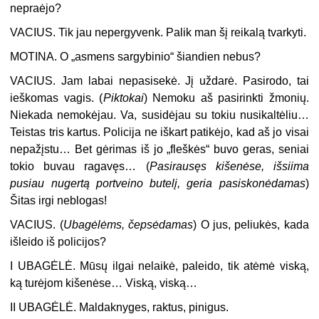
nepraėjo?
VACIUS.
Tik jau nepergyvenk. Palik man šį reikalą tvarkyti.
MOTINA.
O „asmens sargybinio“ šiandien nebus?
VACIUS.
Jam labai nepasisekė. Jį uždarė. Pasirodo, tai
ieškomas vagis. (
Piktokai
) Nemoku aš pasirinkti žmonių.
Niekada nemokėjau. Va, susidėjau su tokiu nusikaltėliu…
Teistas tris kartus. Policija ne iškart patikėjo, kad aš jo visai
nepažįstu… Bet gėrimas iš jo „fleškės“ buvo geras, seniai
tokio buvau ragavęs… (
Pasirausęs kišenėse, išsiima
pusiau nugertą portveino butelį, geria pasiskonėdamas
)
Šitas irgi neblogas!
VACIUS. (
Ubagėlėms, čepsėdamas
) O jus, peliukės, kada
išleido iš policijos?
I UBAGĖLĖ.
Mūsų ilgai nelaikė, paleido, tik atėmė viską,
ką turėjom kišenėse… Viską, viską…
I
I UBAGĖLĖ.
Maldaknyges, raktus, pinigus.