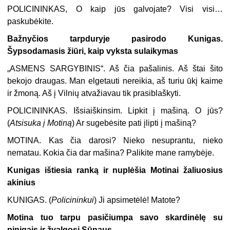
POLICININKAS,
O kaip jūs galvojate? Visi visi…
paskubėkite.
Bažnyčios tarpduryje pasirodo Kunigas.
Šypsodamasis žiūri, kaip vyksta sulaikymas
„
ASMENS SARGYBINIS“.
Aš čia pašalinis. Aš štai šito
bekojo draugas. Man elgetauti nereikia, aš turiu ūkį kaime
ir žmoną. Aš į Vilnių atvažiavau tik prasiblaškyti.
POLICININKAS.
Išsiaiškinsim. Lipkit į mašiną. O jūs?
(
Atsisuka į Motiną
) Ar sugebėsite pati įlipti į mašiną?
MOTINA.
Kas čia darosi? Nieko nesuprantu, nieko
nematau. Kokia čia dar mašina? Palikite mane ramybėje.
Kunigas ištiesia ranką ir nuplėšia Motinai žaliuosius
akinius
KUNIGAS.
(
Policininkui
) Ji apsimetėlė! Matote?
Motina tuo tarpu pasičiumpa savo skardinėlę su
pinigais ir žvalgosi Sūnaus