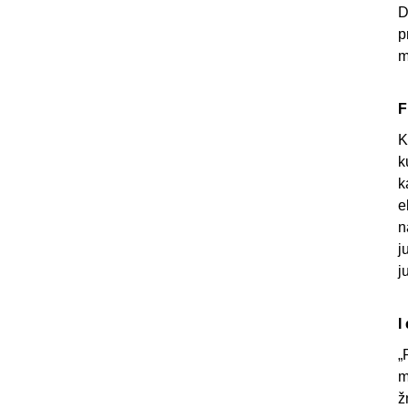
D
p
m
F
K
k
k
e
n
j
j
I
„
m
ž