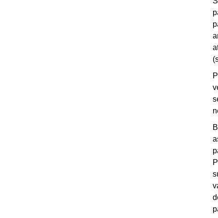
S
p
p
a
a
(
P
v
s
n
B
a
p
P
s
v
d
p