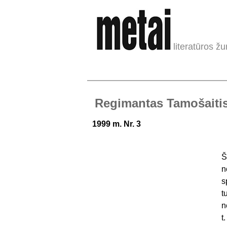
literatūros žu
Regimantas Tamošaitis.
1999 m. Nr. 3
Š
n
s
t
n
t