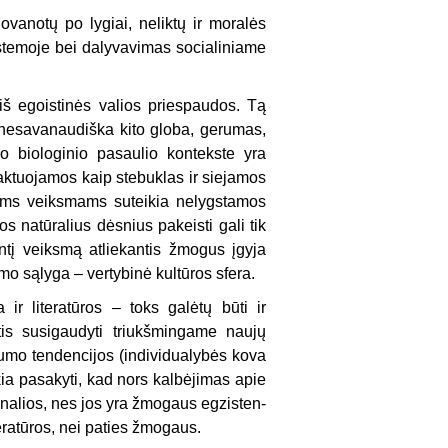
vanotų po lygiai, neliktų ir moralės
istemoje bei dalyvavimas socialiniame
iš egoistinės valios priespaudos. Tą
nesavanaudiška kito globa, gerumas,
o biologinio pasaulio kontekste yra
aktuojamos kaip stebuklas ir siejamos
iams veiksmams suteikia nelygstamos
s natūralius dėsnius pakeisti gali tik
ntį veiksmą atliekantis žmogus įgyja
o sąlyga – vertybinė kultūros sfera.
ir lite­ratūros – toks galėtų būti ir
ntis susigaudyti triukšmingame naujų
umo tendencijos (individualybės kova
ikia pasakyti, kad nors kalbėjimas apie
nalios, nes jos yra žmogaus egzisten­
eratūros, nei paties žmogaus.