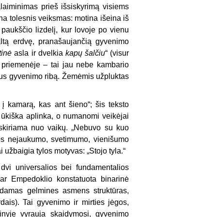
laiminimas prieš išsiskyrimą visiems
na tolesnis veiksmas: motina išeina iš
aukščio lizdelį, kur lovoje po vienu
šaltą erdvę, pranašaujančią gyvenimo
tinė
asla ir dvelkia
kapų šalčiu
“ (visur
e priemenėje – tai jau nebe kambario
aus gyvenimo ribą. Žemėmis užpluktas
į kamarą, kas ant šieno“; šis teksto
 ūkiška aplinka, o numanomi veikėjai
 atskiriama nuo vaikų. „Nebuvo su kuo
kos nejaukumo, svetimumo, vienišumo
 užbaigia tylos motyvas: „Stojo tyla.“
vi uni­versalios bei fundamentalios
dar Empedoklio konstatuota binarinė
ėždamas gelmines asmens struktūras,
dais). Tai gyvenimo ir mirties jėgos,
rinyje vyrauja skaidymosi, gyvenimo