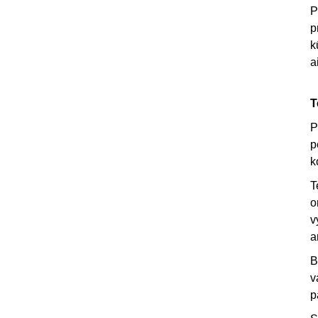
P
p
k
a
T
P
p
k
T
o
v
a
B
v
p