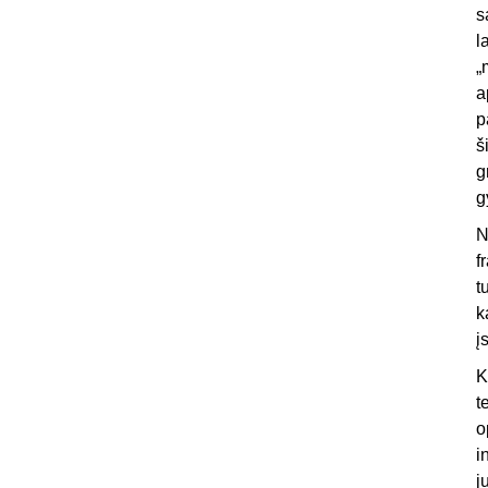
s
l
„
a
p
š
g
g
N
f
t
k
į
K
t
o
i
j