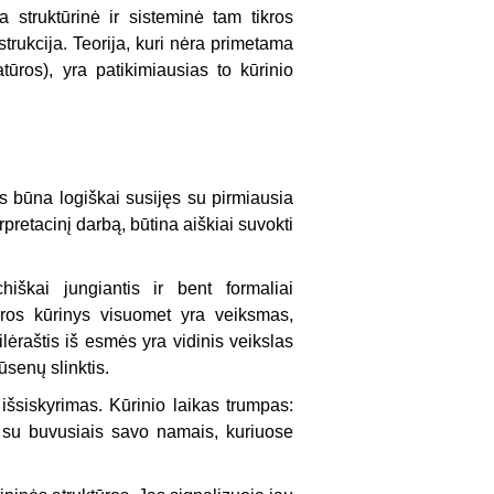
struk­tūrinė ir sisteminė tam tikros
trukcija. Teorija, kuri nėra primetama
tūros), yra patikimiau­sias to kūrinio
s būna logiškai susijęs su pirmiausia
pretacinį darbą, būtina aiškiai suvokti
iškai jun­giantis ir bent formaliai
tūros kūrinys visuomet yra veiksmas,
lėraštis iš esmės yra vidinis veiks­las
ūsenų slinktis.
 išsiskyrimas. Kūrinio laikas trumpas:
– su buvusiais savo namais, kuriuose