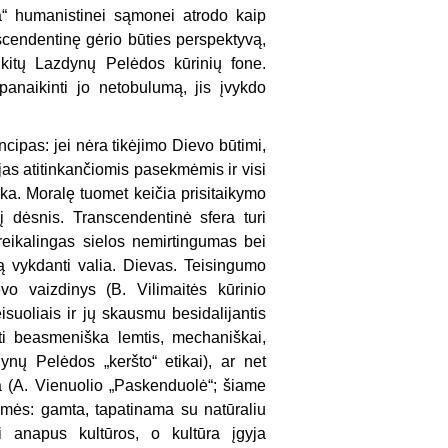
ka“ humanistinei sąmonei atrodo kaip
nscendentinę gėrio būties perspektyvą,
 kitų Lazdynų Pelėdos kūrinių fone.
panaikinti jo netobulumą, jis įvykdo
nci­pas: jei nėra tikėjimo Dievo būtimi,
 jas atitinkančiomis pasekmėmis ir visi
ška. Moralę tuomet keičia prisitaikymo
į dėsnis. Transcendentinė sfera turi
reikalingas sielos nemirtingumas bei
mą vykdanti valia. Dievas. Teisingumo
vo vaizdinys (B. Vilimaitės kūrinio
isuoliais ir jų skausmu besidalijantis
ūti beasmeniška lemtis, mechaniškai,
ynų Pelėdos „keršto“ etikai), ar net
 (A. Vienuolio „Paskenduolė“; šiame
kšmės: gamta, tapatinama su natūraliu
i anapus kultūros, o kultūra įgyja