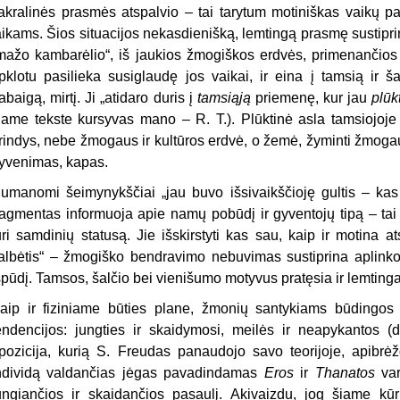
akralinės prasmės atspalvio – tai tarytum motiniškas vaikų pa
aikams. Šios situacijos nekasdienišką, lemtingą prasmę sustipri
mažo kambarėlio“, iš jaukios žmogiškos erdvės, primenančios p
pklotu pasilieka susiglaudę jos vaikai, ir eina į tamsią ir 
abaigą, mirtį. Ji „atidaro duris į
tamsiąją
priemenę, kur jau
plūk
iame tekste kursyvas mano – R. T.). Plūktinė asla tamsiojoj
rindys, nebe žmogaus ir kultūros erdvė, o žemė, žyminti žmog
yvenimas, kapas.
umanomi šeimynykščiai „jau buvo išsivaikščioję gultis – kas 
ragmentas informuoja apie namų pobūdį ir gyventojų tipą – tai
uri samdinių statusą. Jie išskirstyti kas sau, kaip ir motina
albėtis“ – žmogiško bendravimo nebuvimas sustiprina aplin
spūdį. Tamsos, šalčio bei vienišumo motyvus pratęsia ir lemtingai
aip ir fiziniame būties plane, žmonių santykiams būdingos d
endencijos: jungties ir skaidymosi, meilės ir neapykantos (
pozicija, kurią S. Freudas panaudojo savo teorijoje, apibr
ndividą valdančias jėgas pavadindamas
Eros
ir
Thanatos
var
ungiančios ir skaidančios pasaulį. Akivaizdu, jog šiame kū