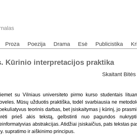
rnalas
Proza
Poezija
Drama
Esė
Publicistika
Kr
 Kūrinio interpretacijos praktika
Skaitant Bitės 
iemet su Vilniaus universiteto pirmo kurso studentais lituan
oveles. Mūsų užduotis praktiška, todėl svarbiausia ne metodol
pekuliatyvus teorinis darbas, bet įsiskaitymas į kūrinį, jo pra
urėti prieš akis tekstą, gelbstinti nuo pagundos nukrypt
einformatyvias abstrakcijas. Atidžiai įsiskaičius, pats tekstas pa
. y. supratimo ir aiškinimo principus.