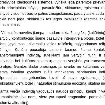
gresyvios ideologinės sistemos, vyriš­ka jėga paremtos prievar
odo principinius rašytojų pasaulėžiūrų skirtumus, epistemų ko
ertybė visuomet bus jo paties žmogiškumas: padaryta skriauda r
okia nors jėga, skiriasi tik tos jėgos lokalizacija (gamtos a
prasminimas.
 Vilimaitės novelės įtampą ir sudaro tokia žmogiškų (kultūrinių) i
ertybių konfrontacija; šiame pasaulyje intensyvėja blogis, tod
ferą, įgydamas universalių vilties reikšmių, sąlygodamas reli
ūrinyje. Kultūra puoselėja asmenį (asmuo šiame konteks
ransformuojanti individą, suteikianti jam vertybini turinį ir 
ndividais bei kultūros sistema); asmens vertybės yra transcend
tžvilgiu. Gamtos tikslai priešingai, jai svarbu ne kultūrinės v
amta tobulina gyvybės rūšis atrinkdama stipriausius indi
ilpnuosius, nesugebančius kovoti už savo egzistenciją (p
uksaburnyje“), todėl ji natūraliai stimu­liuoja egoizmą, skatina i
amta verčia individą vadovautis naudos principu, kaupti ir var
umanistinė tėvo namų sfera yra tapusi prag­matine „pamotės“ 
šstumia altruistinį).