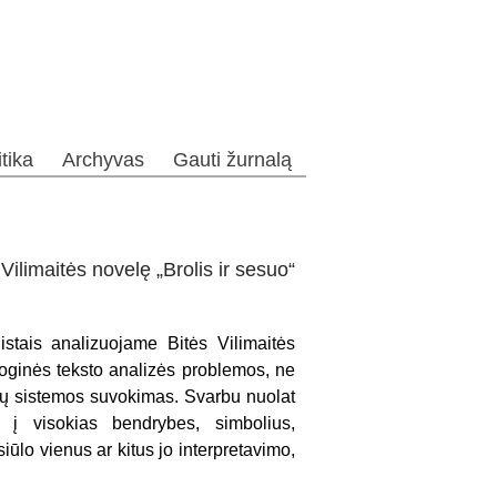
itika
Archyvas
Gauti žurnalą
Vilimaitės novelę „Brolis ir sesuo“
istais analizuojame Bitės Vilimaitės
oginės teksto analizės problemos, ne
smių sistemos suvokimas. Svarbu nuolat
i į visokias bendrybes, simbolius,
siūlo vienus ar kitus jo interpretavimo,