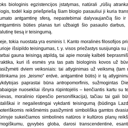
oks biologinis egzistencijos įstatymas, natūrali „rūšių atran
logis, todėl kaip priešpriešą šiam blogio pasauliui ji kuria tra
umato antgamtinę sferą, nepastebimai dalyvaujančią šio ir
ntgamtinis būties planas turi užbaigti šio pasaulio darbus, 
alutinę tiesą ir teisingumą.
eje, tokia nuostata yra esminis I. Kanto moralinės filosofijos pri
urioje išsipildo teisingumas, t. y. visos priežastys susijungia su
arbai gauna teisingą atpildą, tai apie moralę kalbėti beprasmi
raktika, kuri iš esmės yra tas pats biologinis kovos už būv
asižymėti dviem veiksniais: tai atlyginimas už veiksmą (tam 
titinkama jos „teismo“ erdvė, antgamtinė būtis) ir tą atlygini
ykdytojas paprastai būna antropomorfinis, sužmogintas Die
abaigoje nuosekliai išnyra rūpintojėlis – kenčiantis kartu su te
ievas, moralinio rūpesčio personifikacija), tačiau tai gali b
atališkai ir negailestingai vykdanti teisingumą (būdinga Lazd
oteriškomis reikšmėmis pasižyminti simboliška gamtos dvasia
ūrinyje sukeičiamos sim­bolinės natūros ir kultūros planų rei
mogiškumu, gyvybės globa, darosi transcendentinė, esant