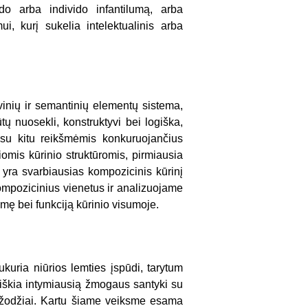
do arba individo infantilumą, arba
i, kurį sukelia intelektualinis arba
yvinių ir semantinių elementų sistema,
tų nuosekli, konstruktyvi bei logiška,
 su kitu reikšmėmis konkuruojančius
mis kūrinio struktūromis, pirmiausia
ra svarbiausias kom­pozicinis kūrinį
ompozicinius vienetus ir analizuojame
mę bei funkciją kūrinio visumoje.
ukuria niūrios lemties įspūdi, tarytum
eiškia intymiausią žmogaus santyki su
e žodžiai. Kartu šiame veiksme esama