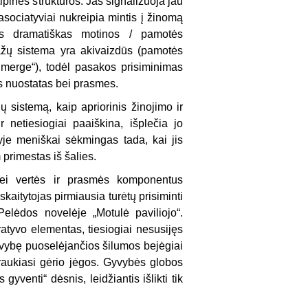
ipi­nės struktūros. Jas signalizuoja jau
asociatyviai nukreipia mintis į žinomą
us dramatiškas motinos / pamotės
nažų sistema yra akivaizdūs (pamotės
nmerge“), todėl pasakos prisiminimas
s nuostatas bei prasmes.
ų sistemą, kaip apriorinis žinojimo ir
r netiesiogiai paaiškina, išplečia jo
yje meniškai sėkmingas tada, kai jis
 primestas iš šalies.
ei vertės ir prasmės komponentus
 skaitytojas pirmiausia turėtų prisiminti
elėdos novelėje „Motulė paviliojo“.
ratyvo elementas, tiesiogiai nesusijęs
vybę puoselėjančios šilumos bejė­giai
 traukiasi gėrio jėgos. Gyvybės globos
venti“ dėsnis, leidžiantis išlikti tik