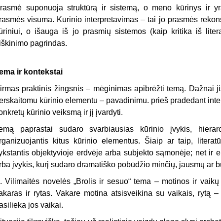
rasmė suponuoja struktūrą ir sistemą, o meno kūrinys ir yra 
rasmės visuma. Kūrinio interpretavimas – tai jo prasmės rekons
ūriniui, o išauga iš jo prasmių sistemos (kaip kritika iš litera
iškinimo pagrindas.
ema ir kontekstai
irmas praktinis žingsnis – mėginimas apibrėžti temą. Dažnai ji
erskaitomu kūrinio elementu – pavadini­mu. prieš pradedant inter
onkretų kūrinio veiksmą ir jį įvardyti.
emą paprastai sudaro svarbiausias kūrinio įvykis, hierarch
rganizuojantis kitus kūrinio elementus. Šiaip ar taip, litera
ykstantis objektyvioje erdvėje arba subjekto sąmonėje; net ir ei
rba įvykis, kurį sudaro dramatiško pobūdžio minčių, jausmų ar b
. Vilimaitės novelės „Brolis ir sesuo“ tema – motinos ir vaikų
akaras ir rytas. Vakare motina atsisveikina su vaikais, rytą 
asilieka jos vaikai.