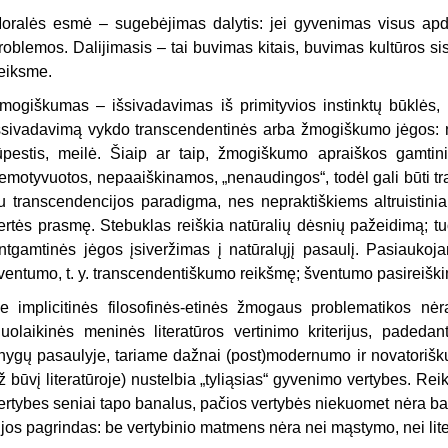
oralės esmė – sugebėjimas dalytis: jei gyvenimas visus apdo
roblemos. Dalijimasis – tai buvimas kitais, buvimas kultūros s
eiksme.
mogiškumas – išsivadavimas iš primityvios instinktų būklės, 
šsivadavimą vykdo transcendentinės arba žmogiškumo jėgos: 
ūpestis, meilė. Šiaip ar taip, žmogiškumo apraiškos gamtini
emotyvuotos, nepaaiškinamos, „nenaudingos“, todėl gali būti tr
u transcendencijos paradigma, nes nepraktiškiems altruistin
ertės prasmę. Stebuklas reiškia natūralių dėsnių pažeidimą; tuo
ntgamtinės jėgos įsiveržimas į natūralųjį pasaulį. Pasiaukoja
ventumo, t. y. transcendentiškumo reikšmę; šventumo pasireiškim
e implicitinės filosofinės-etinės žmogaus problematikos nėra 
iuolaikinės meninės literatūros vertinimo kriterijus, padeda
nygų pasaulyje, tariame dažnai (post)modernumo ir novatorišk
ž būvį literatūroje) nustelbia „tyliąsias“ gyvenimo vertybes. Re
ertybes seniai tapo banalus, pačios vertybės niekuomet nėra ba
ijos pagrindas: be vertybinio matmens nėra nei mąstymo, nei lit