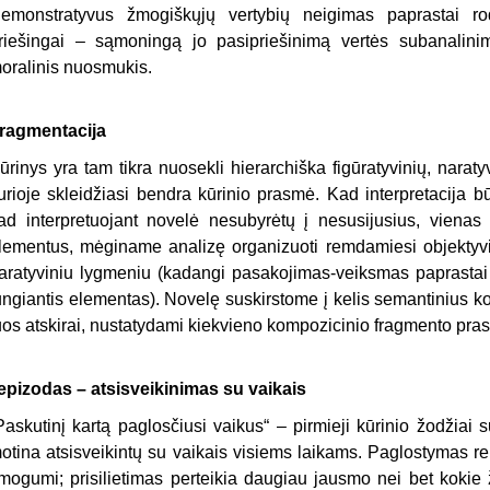
emonstratyvus žmogiškųjų vertybių neigimas paprastai ro
riešingai – sąmoningą jo pasipriešinimą vertės subanalinimu
oralinis nuosmukis.
ragmentacija
ūrinys yra tam tikra nuosekli hierarchiška figūratyvinių, narat
urioje skleidžiasi bendra kūrinio prasmė. Kad interpretacija bū
ad interpretuojant novelė nesubyrėtų į nesusijusius, vienas
lementus, mėginame analizę organizuoti remdamiesi objektyvio
aratyviniu lygmeniu (kadangi pasakojimas-veiksmas paprastai y
ungiantis elementas). Novelę suskirstome į kelis semantinius k
uos atskirai, nu­statydami kiekvieno kompozicinio fragmento pras
 epizodas – atsisveikinimas su vaikais
Paskutinį kartą paglosčiusi vaikus“ – pirmieji kūrinio žodžiai s
otina atsisveikintų su vaikais visiems laikams. Paglostymas r
mogumi; prisilietimas perteikia daugiau jausmo nei bet koki