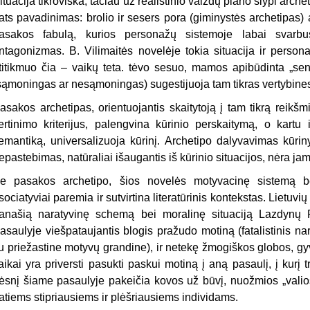
ituacija tikroviška, tačiau už realistinio vaizdų plano slypi archet
ats pavadinimas: brolio ir sesers pora (giminystės archetipas) 
asakos fabulą, kurios personažų sistemoje labai svarb
ntagonizmas. B. Vilimaitės novelėje tokia situacija ir perso
titikmuo čia – vaikų teta. tėvo sesuo, mamos apibūdinta „se
sąmoningas ar nesąmoningas) sugestijuoja tam tikras vertybine
asakos archetipas, orientuojantis skaitytoją į tam tikrą reikšmi
ertinimo kriterijus, palengvina kūrinio perskaitymą, o kartu i
emantiką, universalizuoja kūrinį. Archetipo dalyvavimas kūrin
epastebimas, natūraliai išaugantis iš kūrinio situacijos, nėra jam
e pasakos archetipo, šios novelės motyvacinę sistemą b
sociatyviai paremia ir sutvirtina literatūrinis kon­tekstas. Lietuvių
anašią naratyvinę schemą bei moralinę situaciją Lazdynų P
asaulyje viešpataujantis blogis pražudo motiną (fatalistinis na
u priežastine motyvų grandine), ir netekę žmogiškos globos, gy
aikai yra priversti pasukti paskui motiną į aną pasaulį, į kurį
ėsnį šiame pasaulyje pakeičia kovos už būvį, nuožmios „valios gy
atiems stipriausiems ir plėšriausiems individams.