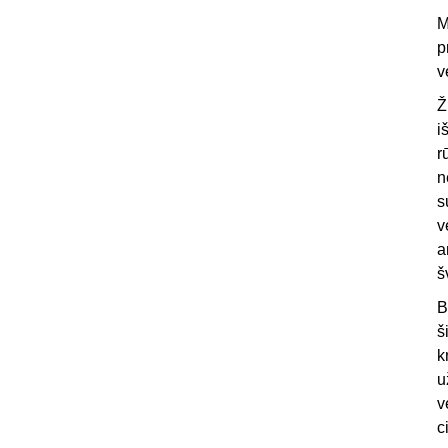
M
p
v
Ž
i
r
n
s
v
a
š
B
š
k
u
v
c