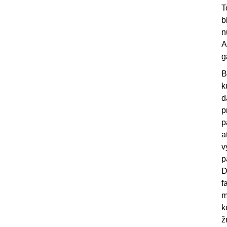
T
b
n
A
g
B
k
d
p
p
a
v
p
D
f
m
k
ž