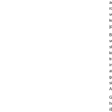
a
r
v
k
į
B
v
s
k
t
i
a
g
s
A
G
h
i