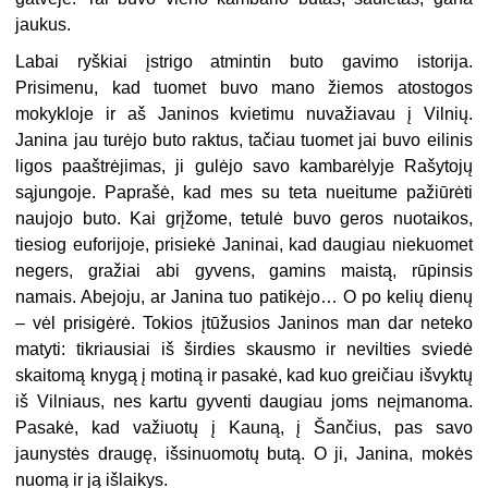
jaukus.
Labai ryškiai įstrigo atmintin buto gavimo istorija.
Prisimenu, kad tuomet buvo mano žiemos atostogos
mokykloje ir aš Janinos kvietimu nuvažiavau į Vilnių.
Janina jau turėjo buto raktus, tačiau tuomet jai buvo eilinis
ligos paaštrėjimas, ji gulėjo savo kambarėlyje Rašytojų
sąjungoje. Paprašė, kad mes su teta nueitume pažiūrėti
naujojo buto. Kai grįžome, tetulė buvo geros nuotaikos,
tiesiog euforijoje, prisiekė Janinai, kad daugiau niekuomet
negers, gražiai abi gyvens, gamins maistą, rūpinsis
namais. Abejoju, ar Janina tuo patikėjo… O po kelių dienų
– vėl prisigėrė. Tokios įtūžusios Janinos man dar neteko
matyti: tikriausiai iš širdies skausmo ir nevilties sviedė
skaitomą knygą į motiną ir pasakė, kad kuo greičiau išvyktų
iš Vilniaus, nes kartu gyventi daugiau joms neįmanoma.
Pasakė, kad važiuotų į Kauną, į Šančius, pas savo
jaunystės draugę, išsinuomotų butą. O ji, Janina, mokės
nuomą ir ją išlaikys.