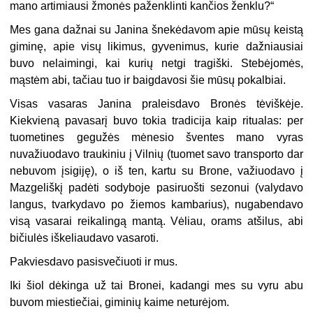
mano artimiausi žmonės paženklinti kančios ženklu?“
Mes gana dažnai su Janina šnekėdavom apie mūsų keistą
giminę, apie visų likimus, gyvenimus, kurie dažniausiai
buvo nelaimingi, kai kurių netgi tragiški. Stebėjomės,
mąstėm abi, tačiau tuo ir baigdavosi šie mūsų pokalbiai.
Visas vasaras Janina praleisdavo Bronės tėviškėje.
Kiekvieną pavasarį buvo tokia tradicija kaip ritualas: per
tuometines gegužės mėnesio šventes mano vyras
nuvažiuodavo traukiniu į Vilnių (tuomet savo transporto dar
nebuvom įsigiję), o iš ten, kartu su Brone, važiuodavo į
Mazgeliškį padėti sodyboje pasiruošti sezonui (valydavo
langus, tvarkydavo po žiemos kambarius), nugabendavo
visą vasarai reikalingą mantą. Vėliau, orams atšilus, abi
bičiulės iškeliaudavo vasaroti.
Pakviesdavo pasisvečiuoti ir mus.
Iki šiol dėkinga už tai Bronei, kadangi mes su vyru abu
buvom miestiečiai, giminių kaime neturėjom.