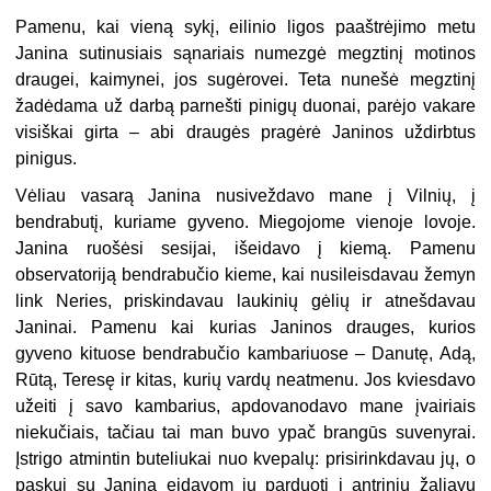
Pamenu, kai vieną sykį, eilinio ligos paaštrėjimo metu
Janina sutinusiais sąnariais numezgė megztinį motinos
draugei, kaimynei, jos sugėrovei. Teta nunešė megztinį
žadėdama už darbą parnešti pinigų duonai, parėjo vakare
visiškai girta – abi draugės pragėrė Janinos uždirbtus
pinigus.
Vėliau vasarą Janina nusiveždavo mane į Vilnių, į
bendrabutį, kuriame gyveno. Miegojome vienoje lovoje.
Janina ruošėsi sesijai, išeidavo į kiemą. Pamenu
observatoriją bendrabučio kieme, kai nusileisdavau žemyn
link Neries, priskindavau laukinių gėlių ir atnešdavau
Janinai. Pamenu kai kurias Janinos drauges, kurios
gyveno kituose bendrabučio kambariuose – Danutę, Adą,
Rūtą, Teresę ir kitas, kurių vardų neatmenu. Jos kviesdavo
užeiti į savo kambarius, apdovanodavo mane įvairiais
niekučiais, tačiau tai man buvo ypač brangūs suvenyrai.
Įstrigo atmintin buteliukai nuo kvepalų: prisirinkdavau jų, o
paskui su Janina eidavom jų parduoti į antrinių žaliavų