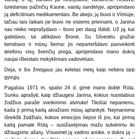
turėdamas pažinčių Kaune, vaistų sandėlyje, aprūpindavo
ją deficitiniais medikamentais. Be abejo, jų buvo ir Vilniuje,
tačiau tais laikais jie buvo ne visiems prieinami, o Janina
sau nieko neprašydavo – buvo per daug išdidi. Už ją, kai
galėdavo, tai atlikdavo Bronė. Su Silvestru gražiai
bendravo ir mūsų šeima: jis nepamiršdavo pasveikinti
telefonu visų švenčių proga, aprūpindavo mano dukrą
naujai išleistais mokykliniais vadovėliais.
Deja, ir šio žmogaus jau keletas metų kaip nebėra tarp
gyvųjų.
Pagaliau 1971 m. spalio 24 d. gimė mano duktė Rūta.
Sunku aprašyti, kaip džiaugėsi Janina, kokius nuostabius
žodžius parašė sveikinimo atviruke! Tiksliai nepamenu,
kada ji pirmą kartą atvažiavo mūsų aplankyti. Neįmanoma
išreikšti žodžiais, kokios emocijos liejosi iš jos, kai pirmą
kartą pamatė Rūtą – susižavėjimas mažu sutvėrimu iki
džiaugsmo ašarų. Visuomet ją vadino anūke, o dukra ją –