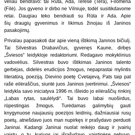
vėliau bendravo: tai Rūta, Ada, Teresė (Tera), Filomena
(Filė). Jos gyveno ir dirbo ne Vilniuje, todėl susitikdavome
retai. Daugiau teko bendrauti su Rūta ir Ada. Apie
šių draugių gyvenimus ir likimus žinojau iš Janinos
pasakojimų.
Privalau papasakoti dar apie vieną ištikimą Janinos bičiulį.
Tai Silvestras Drabavičius, gyvenęs Kaune, dirbęs
„Šviesos“ leidykloje redaktoriumi. Redagavo mokyklinius
vadovėlius. Silvestras buvo ištikimas Janinos talento
gerbėjas, didelės erudicijos žmogus, nepaprastai mylintis
literatūrą, poeziją. Dievino poetę Cvetajevą. Pats taip pat
rašė eilėraščius, siuntė juos Janinos įvertinimui. „Šviesos“
leidykla savo iniciatyva 1996 m. išleido jo eilėraščių rinkinį
„Labas rytas, saulėlydi“. Tai buvo labai nuoširdus,
rūpestingas žmogus. Turėdamas galimybių gauti
knygynuose naujausių poezijos leidinių, dažniausiai rusų
poetų, atnešdavo juos man nupirkęs ir prašydavo perduoti
Janinai. Kadangi Janinai nuolat reikėjo daug ir įvairių
vaistų, o tų, kuriuos jai išrašydavo, vaistinėse nebuvo,