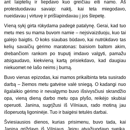
ant laiptelių ir liepdavo kuo greičiau eiti namo. Aš
protestuodavau savaip: naktį, kai teta miegodavo,
nueidavau į virtuvę ir prišlapindavau į jos šlepetę.
Vieną sykį girta rūkydama padegė patalynę. Gerai, kad tuo
metu mes su mama buvom namie – neįsivaizduoju, kuo tai
galėjo baigtis. O koks siaubas būdavo, kai nutrūkdavo tas
kelių savaičių gėrimo maratonas: baisiom baltom akim,
drebančiom rankom po truputį imdavo valgyti, pamažu
atsigaudavo, kiekvieną kartą prisiekdavo, kad daugiau
niekuomet nė lašo neims į burną.
Buvo vienas epizodas, kai mamos prikalbinta teta susirado
darbą – žiemos metu gatvėse valė sniegą. O kadangi nuo
ilgalaikio gėrimo ir nevalgymo buvo išsivysčiusi skrandžio
opa, vieną dieną darbo metu opa plyšo, reikėjo skubiai
operuoti. Janina, sugrįžusi iš Vilniaus, rado motiną jau
išoperuotą ligoninėje. Tuo ir baigėsi tetulės darbai.
Šviesiausios dienos, kurias prisimenu, buvo tada, kai
Janina grįždavo iš Vilniaus. Jeigu atvažiuodavo sveika,