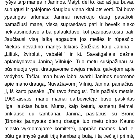
ryšys tarp manęs ir Janinos. Matyt, dėl to, kad aš jau buvau
suaugusi ir galėjome daugiau viena kitai atsiverti. Tai buvo
ypatingas artumas: Janinai nereikėjo daug pasakoti,
pamačiusi mane, viską suprasdavo pati ir beveik nieko
neklausinėdavo arba palaukdavo, kol pasipasakosiu pati.
Jaučiausi visą laiką apgaubta jos meilės ir rūpesčio.
Niekas nevadino manęs tokiais žodžiais kaip Janina –
„Liliuk, žvirbluti, vabalėli“ ir kt. Savaitgaliais dažnai
aplankydavau Janiną Vilniuje. Tuo metu susipažinau su
būsimuoju vyru, draugavome dvejus metus, galvojom apie
vedybas. Tačiau man buvo labai svarbi Janinos nuomonė
apie mano draugą. Nuvažiavom į Vilnių. Janina, pamačiusi
jį, iš karto pasakė: „Tai tavo žmogus“. Tais pačiais metais,
1969-aisiais, mano mamai darbovietėje buvo paskirtas
ilgai lauktas butas. Mums, kaip keturių asmenų šeimai,
priklausė du kambariai. Janina, pasitarusi su Brone
(Bronės jaunystės dienų draugė tuo metu dirbo Kauno
miesto vykdomajame komitete), paprašė mamos, kad jei
būtų galimybė gauti trijų kambarių butą, į tą trečiąjį priimtų