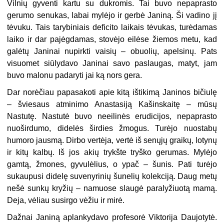
Vilnių gyventi kartu su dukromis. Tai buvo nepaprasto
gerumo senukas, labai mylėjo ir gerbė Janiną. Ši vadino jį
tėvuku. Tais tarybiniais deficito laikais tėvukas, turėdamas
laiko ir dar pajėgdamas, stovėjo eilėse žiemos metu, kad
galėtų Janinai nupirkti vaisių – obuolių, apelsinų. Pats
visuomet siūlydavo Janinai savo paslaugas, matyt, jam
buvo malonu padaryti jai ką nors gera.
Dar norėčiau papasakoti apie kitą ištikimą Janinos bičiulę
– šviesaus atminimo Anastasiją Kašinskaitę – mūsų
Nastutę. Nastutė buvo neeilinės erudicijos, nepaprasto
nuoširdumo, didelės širdies žmogus. Turėjo nuostabų
humoro jausmą. Dirbo vertėja, vertė iš senųjų graikų, lotynų
ir kitų kalbų. Iš jos akių trykšte tryško gerumas. Mylėjo
gamtą, žmones, gyvulėlius, o ypač – šunis. Pati turėjo
sukaupusi didelę suvenyrinių šunelių kolekciją. Daug metų
nešė sunkų kryžių – namuose slaugė paralyžiuotą mamą.
Deja, vėliau susirgo vėžiu ir mirė.
Dažnai Janiną aplankydavo profesorė Viktorija Daujotytė.