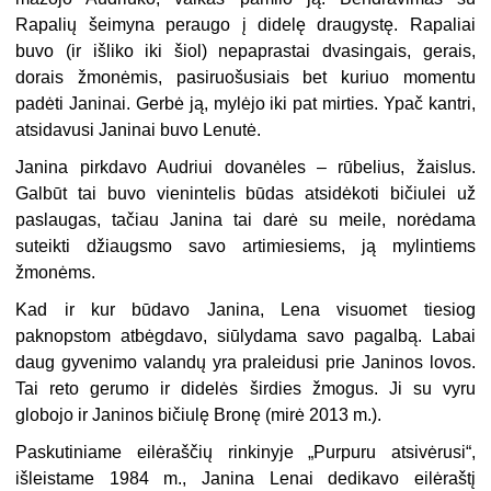
Rapalių šeimyna peraugo į didelę draugystę. Rapaliai
buvo (ir išliko iki šiol) nepaprastai dvasingais, gerais,
dorais žmonėmis, pasiruošusiais bet kuriuo momentu
padėti Janinai. Gerbė ją, mylėjo iki pat mirties. Ypač kantri,
atsidavusi Janinai buvo Lenutė.
Janina pirkdavo Audriui dovanėles – rūbelius, žaislus.
Galbūt tai buvo vienintelis būdas atsidėkoti bičiulei už
paslaugas, tačiau Janina tai darė su meile, norėdama
suteikti džiaugsmo savo artimiesiems, ją mylintiems
žmonėms.
Kad ir kur būdavo Janina, Lena visuomet tiesiog
paknopstom atbėgdavo, siūlydama savo pagalbą. Labai
daug gyvenimo valandų yra praleidusi prie Janinos lovos.
Tai reto gerumo ir didelės širdies žmogus. Ji su vyru
globojo ir Janinos bičiulę Bronę (mirė 2013 m.).
Paskutiniame eilėraščių rinkinyje „Purpuru atsivėrusi“,
išleistame 1984 m., Janina Lenai dedikavo eilėraštį