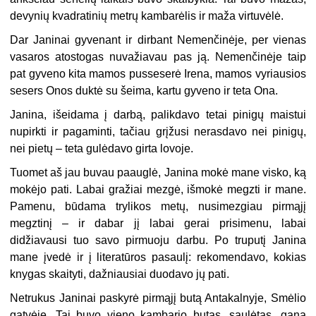
devynių kvadratinių metrų kambarėlis ir maža virtuvėlė.
Dar Janinai gyvenant ir dirbant Nemenčinėje, per vienas
vasaros atostogas nuvažiavau pas ją. Nemenčinėje taip
pat gyveno kita mamos pusseserė Irena, mamos vyriausios
sesers Onos duktė su šeima, kartu gyveno ir teta Ona.
Janina, išeidama į darbą, palikdavo tetai pinigų maistui
nupirkti ir pagaminti, tačiau grįžusi nerasdavo nei pinigų,
nei pietų – teta gulėdavo girta lovoje.
Tuomet aš jau buvau paauglė, Janina mokė mane visko, ką
mokėjo pati. Labai gražiai mezgė, išmokė megzti ir mane.
Pamenu, būdama trylikos metų, nusimezgiau pirmąjį
megztinį – ir dabar jį labai gerai prisimenu, labai
didžiavausi tuo savo pirmuoju darbu. Po truputį Janina
mane įvedė ir į literatūros pasaulį: rekomendavo, kokias
knygas skaityti, dažniausiai duodavo jų pati.
Netrukus Janinai paskyrė pirmąjį butą Antakalnyje, Smėlio
gatvėje. Tai buvo vieno kambario butas, saulėtas, gana