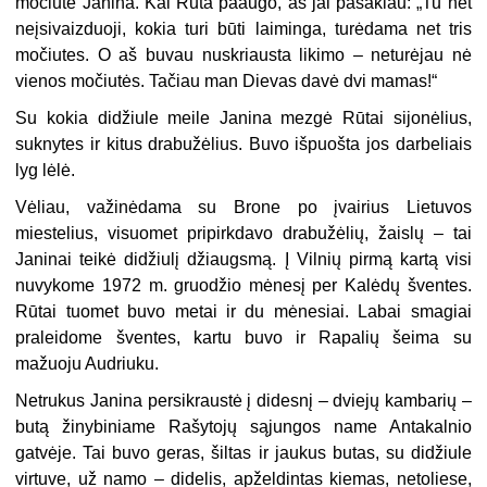
močiute Janina. Kai Rūta paaugo, aš jai pasakiau: „Tu net
neįsivaizduoji, kokia turi būti laiminga, turėdama net tris
močiutes. O aš buvau nuskriausta likimo – neturėjau nė
vienos močiutės. Tačiau man Dievas davė dvi mamas!“
Su kokia didžiule meile Janina mezgė Rūtai sijonėlius,
suknytes ir kitus drabužėlius. Buvo išpuošta jos darbeliais
lyg lėlė.
Vėliau, važinėdama su Brone po įvairius Lietuvos
miestelius, visuomet pripirkdavo drabužėlių, žaislų – tai
Janinai teikė didžiulį džiaugsmą. Į Vilnių pirmą kartą visi
nuvykome 1972 m. gruodžio mėnesį per Kalėdų šventes.
Rūtai tuomet buvo metai ir du mėnesiai. Labai smagiai
praleidome šventes, kartu buvo ir Rapalių šeima su
mažuoju Audriuku.
Netrukus Janina persikraustė į didesnį – dviejų kambarių –
butą žinybiniame Rašytojų sąjungos name Antakalnio
gatvėje. Tai buvo geras, šiltas ir jaukus butas, su didžiule
virtuve, už namo – didelis, apželdintas kiemas, netoliese,