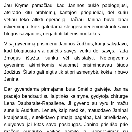
Jau Kryme pamačiau, kad Janinos būklė pablogėjusi,
atsirado kitų problemų, kartojosi priepuoliai, dėl kurių
vėliau teko atlikti operaciją. Tačiau Janina buvo labai
ištverminga, kiek galėdama stengėsi nedemonstruoti savo
blogos savijautos, negadinti kitiems nuotaikos.
Visą gyvenimą prisimenu Janinos žodžius, kai ji sakydavo,
kad blogiausia yra gailėtis savęs, verkti dėl savęs. Tada
žmogus ištyžta, sunku vėl atsistatyti. Nelengvomis
gyvenimo akimirkomis visuomet prisimindavau šiuos
žodžius. Šitaip gali elgtis tik stipri asmenybė, kokia ir buvo
Janina.
Dar gyvendama pirmajame bute Smėlio gatvėje, Janina
pradėjo bendrauti su laiptinės kaimyne, gydytoja chirurge
Lena Daubaraite-Rapaliene. Ji gyveno su vyru ir mažu
sūneliu Audrium. Lenutė, kaip medikė, matuodavo Janinai
kraujospūdį, suteikdavo pirmąją pagalbą, kai prireikdavo,
siūlydavo jai kitas savo paslaugas. Janina prisirišo prie
mažojo Audriuko, vaikas pamilo ją. Bendravimas su