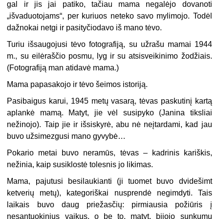
gal ir jis jai patiko, tačiau mama negalėjo dovanoti
„išvaduotojams“, per kuriuos neteko savo mylimojo. Todėl
dažnokai netgi ir pasityčiodavo iš mano tėvo.
Turiu išsaugojusi tėvo fotografiją, su užrašu mamai 1944
m., su eilėraščio posmu, lyg ir su atsisveikinimo žodžiais.
(Fotografiją man atidavė mama.)
Mama papasakojo ir tėvo šeimos istoriją.
Pasibaigus karui, 1945 metų vasarą, tėvas paskutinį kartą
aplankė mamą. Matyt, jie vėl susipyko (Janina tiksliai
nežinojo). Taip jie ir išsiskyrė, abu nė neįtardami, kad jau
buvo užsimezgusi mano gyvybė…
Pokario metai buvo neramūs, tėvas – kadrinis kariškis,
nežinia, kaip susiklostė tolesnis jo likimas.
Mama, pajutusi besilaukianti (ji tuomet buvo dvidešimt
ketverių metų), kategoriškai nusprendė negimdyti. Tais
laikais buvo daug priežasčių: pirmiausia požiūris į
nesantuokinius vaikus, o be to, matyt, bijojo sunkumų