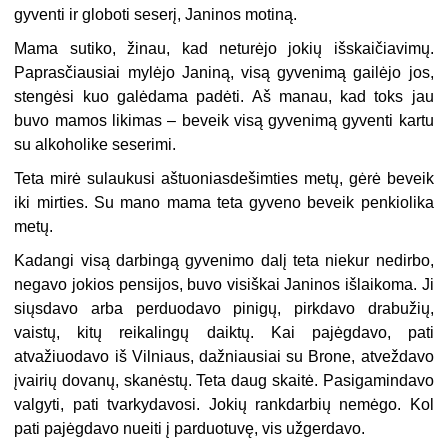
gyventi ir globoti seserį, Janinos motiną.
Mama sutiko, žinau, kad neturėjo jokių išskaičiavimų.
Paprasčiausiai mylėjo Janiną, visą gyvenimą gailėjo jos,
stengėsi kuo galėdama padėti. Aš manau, kad toks jau
buvo mamos likimas – beveik visą gyvenimą gyventi kartu
su alkoholike seserimi.
Teta mirė sulaukusi aštuoniasdešimties metų, gėrė beveik
iki mirties. Su mano mama teta gyveno beveik penkiolika
metų.
Kadangi visą darbingą gyvenimo dalį teta niekur nedirbo,
negavo jokios pensijos, buvo visiškai Janinos išlaikoma. Ji
siųsdavo arba perduodavo pinigų, pirkdavo drabužių,
vaistų, kitų reikalingų daiktų. Kai pajėgdavo, pati
atvažiuodavo iš Vilniaus, dažniausiai su Brone, atveždavo
įvairių dovanų, skanėstų. Teta daug skaitė. Pasigamindavo
valgyti, pati tvarkydavosi. Jokių rankdarbių nemėgo. Kol
pati pajėgdavo nueiti į parduotuvę, vis užgerdavo.