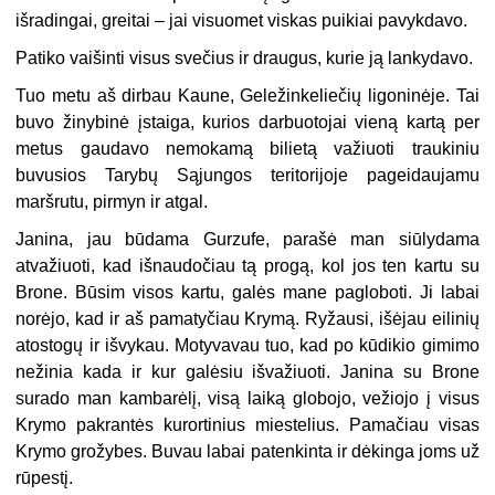
išradingai, greitai – jai visuomet viskas puikiai pavykdavo.
Patiko vaišinti visus svečius ir draugus, kurie ją lankydavo.
Tuo metu aš dirbau Kaune, Geležinkeliečių ligoninėje. Tai
buvo žinybinė įstaiga, kurios darbuotojai vieną kartą per
metus gaudavo nemokamą bilietą važiuoti traukiniu
buvusios Tarybų Sąjungos teritorijoje pageidaujamu
maršrutu, pirmyn ir atgal.
Janina, jau būdama Gurzufe, parašė man siūlydama
atvažiuoti, kad išnaudočiau tą progą, kol jos ten kartu su
Brone. Būsim visos kartu, galės mane pagloboti. Ji labai
norėjo, kad ir aš pamatyčiau Krymą. Ryžausi, išėjau eilinių
atostogų ir išvykau. Motyvavau tuo, kad po kūdikio gimimo
nežinia kada ir kur galėsiu išvažiuoti. Janina su Brone
surado man kambarėlį, visą laiką globojo, vežiojo į visus
Krymo pakrantės kurortinius miestelius. Pamačiau visas
Krymo grožybes. Buvau labai patenkinta ir dėkinga joms už
rūpestį.