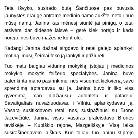
Teta išvyko, susirado butą Šančiuose pas buvusią
jaunystės draugę antrame medinio namo aukšte, netoli nuo
mūsų namų. Janina kas mėnesį siuntė jai pinigų, o tetai
atsivėrė dar didesnė laisvė – gėrė kiek norėjo ir kada
norėjo, nes buvo mažesnė kontrolė.
Kadangi Janina dažnai sirgdavo ir retai galėjo aplankyti
motiną, mūsų šeimai teko ją lankyti ir prižiūrėti.
Tuo metu baigiau vidurinę mokyklą, įstojau į medicinos
mokyklą mokytis felčerio specialybės. Janina buvo
patenkinta mano pasirinkimu, nes visuomet kiekvieną savo
sprendimą aptardavau su ja. Janina buvo ir liko visą
gyvenimą man didžiausiu autoritetu ir patarėju.
Savaitgaliais nuvažiuodavau į Vilnių, aplankydavau ją.
Vasarą susitikdavom retai, nes, susipažinusi su Brone
Jacevičiūte, Janina visas vasaras praleisdavo Bronės
tėviškėje – Kupiškio rajone, Mazgeliškyje. Visą laiką
susirašinėdavom laiškais. Kuo toliau, tuo labiau stiprėjo