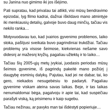
su Janina nuo gimimo iki jos išėjimo.
Pati supratau, kad privalau tai atlikti, visi mūsų bendravimo
epizodai, lyg filmo kadrai, dažnai iškildavo mano atmintyje
iki menkiausių detalių, galvoje buvo daug minčių, tačiau vis
nekilo ranka…
Motyvuodavau tuo, kad įvairios gyvenimo problemos, laiko
stoka, pašlijusi sveikata buvo pagrindiniai trukdžiai. Tačiau
problemų yra visose šeimose, kiekvienas nešame savo
didesnį ar mažesnį kryžių, pagaliau užtektų ir to laiko…
Tačiau šių 2005-ųjų metų įvykiai, juodasis periodas mūsų
šeimos gyvenime, iš pagrindų pakeitė mano požiūrį į
daugybę esminių dalykų. Pajutau, kad jei ne dabar, tai, ko
gero, niekados nesugebėsiu to padaryti. Pagaliau
gyvenime viskam ateina savas laikas. Beje, ir tas laikas
nenumaldomai bėga, pagalvoju ir apie tai, kad suspėčiau
parašyti viską, ką prisimenu ir kaip sugebu.
Tačiau nežinau, ar pavyks man tai išdėstyti popieriuje…