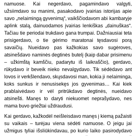
namuose. Kai negerdavo, pagamindavo valgyti,
užsiimdavo su manimi, pasakodavo įvairias istorijas apie
savo „nelaimingą gyvenimą“, vaikščiodavom abi kambaryje
aplink stalą, dainuodamos įvairias lenkiškas „dainuškas“.
Tačiau tie periodai trukdavo gana trumpai. Dažniausiai teta
prisigerdavo, o tie gėrimo maratonai tęsdavosi porą
savaičių. Nueidavo pas kažkokias savo sugėroves,
atsinešdavo naminės degtinės butelį (kaip dabar prisimenu
– užkimštą kamščiu, padarytu iš laikraščio), gerdavo,
rūkydavo ir beveik nieko nevalgydavo. Tik sėdėdavo ant
lovos ir verkšlendavo, skųsdavosi man, kokia ji nelaiminga,
koks sunkus ir nenusisekęs jos gyvenimas… Kai kiek
prablaivėdavo ir vėl pritrūkdavo degtinės, nueidavo
atsinešti. Manęs to daryti niekuomet neprašydavo, nes
mama buvo griežtai uždraudusi.
Kai gerdavo, kažkodėl neišleisdavo manęs į kiemą pažaisti
su vaikais – turėjau viena sėdėti namuose. O jeigu jai
užmigus tyliai išsliūkindavau, po kurio laiko pasirodydavo