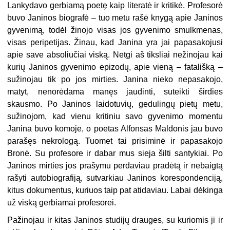
Lankydavo gerbiamą poetę kaip literatė ir kritikė. Profesorė
buvo Janinos biografė – tuo metu rašė knygą apie Janinos
gyvenimą, todėl žinojo visas jos gyvenimo smulkmenas,
visas peripetijas. Žinau, kad Janina yra jai papasakojusi
apie save absoliučiai viską. Netgi aš tiksliai nežinojau kai
kurių Janinos gyvenimo epizodų, apie vieną – fatališką –
sužinojau tik po jos mirties. Janina nieko nepasakojo,
matyt, nenorėdama manęs jaudinti, suteikti širdies
skausmo. Po Janinos laidotuvių, gedulingų pietų metu,
sužinojom, kad vienu kritiniu savo gyvenimo momentu
Janina buvo komoje, o poetas Alfonsas Maldonis jau buvo
parašęs nekrologą. Tuomet tai prisiminė ir papasakojo
Bronė. Su profesore ir dabar mus sieja šilti santykiai. Po
Janinos mirties jos prašymu perdaviau pradėtą ir nebaigtą
rašyti autobiografiją, sutvarkiau Janinos korespondenciją,
kitus dokumentus, kuriuos taip pat atidaviau. Labai dėkinga
už viską gerbiamai profesorei.
Pažinojau ir kitas Janinos studijų drauges, su kuriomis ji ir