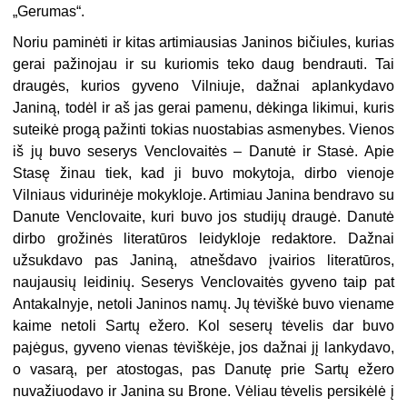
„Gerumas“.
Noriu paminėti ir kitas artimiausias Janinos bičiules, kurias
gerai pažinojau ir su kuriomis teko daug bendrauti. Tai
draugės, kurios gyveno Vilniuje, dažnai aplankydavo
Janiną, todėl ir aš jas gerai pamenu, dėkinga likimui, kuris
suteikė progą pažinti tokias nuostabias asmenybes. Vienos
iš jų buvo seserys Venclovaitės – Danutė ir Stasė. Apie
Stasę žinau tiek, kad ji buvo mokytoja, dirbo vienoje
Vilniaus vidurinėje mokykloje. Artimiau Janina bendravo su
Danute Venclovaite, kuri buvo jos studijų draugė. Danutė
dirbo grožinės literatūros leidykloje redaktore. Dažnai
užsukdavo pas Janiną, atnešdavo įvairios literatūros,
naujausių leidinių. Seserys Venclovaitės gyveno taip pat
Antakalnyje, netoli Janinos namų. Jų tėviškė buvo viename
kaime netoli Sartų ežero. Kol seserų tėvelis dar buvo
pajėgus, gyveno vienas tėviškėje, jos dažnai jį lankydavo,
o vasarą, per atostogas, pas Danutę prie Sartų ežero
nuvažiuodavo ir Janina su Brone. Vėliau tėvelis persikėlė į