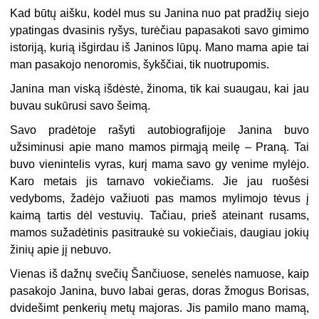
Kad būtų aišku, kodėl mus su Janina nuo pat pradžių siejo
ypatingas dvasinis ryšys, turėčiau papasakoti savo gimimo
istoriją, kurią išgirdau iš Janinos lūpų. Mano mama apie tai
man pasakojo nenoromis, šykščiai, tik nuotrupomis.
Janina man viską išdėstė, žinoma, tik kai suaugau, kai jau
buvau sukūrusi savo šeimą.
Savo pradėtoje rašyti autobiografijoje Janina buvo
užsiminusi apie mano mamos pirmąją meilę – Praną. Tai
buvo vienintelis vyras, kurį mama savo gy venime mylėjo.
Karo metais jis tarnavo vokiečiams. Jie jau ruošėsi
vedyboms, žadėjo važiuoti pas mamos mylimojo tėvus į
kaimą tartis dėl vestuvių. Tačiau, prieš ateinant rusams,
mamos sužadėtinis pasitraukė su vokiečiais, daugiau jokių
žinių apie jį nebuvo.
Vienas iš dažnų svečių Šančiuose, senelės namuose, kaip
pasakojo Janina, buvo labai geras, doras žmogus Borisas,
dvidešimt penkerių metų majoras. Jis pamilo mano mamą,