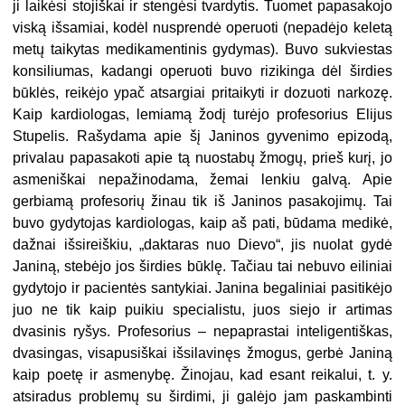
ji laikėsi stojiškai ir stengėsi tvardytis. Tuomet papasakojo
viską išsamiai, kodėl nusprendė operuoti (nepadėjo keletą
metų taikytas medikamentinis gydymas). Buvo sukviestas
konsiliumas, kadangi operuoti buvo rizikinga dėl širdies
būklės, reikėjo ypač atsargiai pritaikyti ir dozuoti narkozę.
Kaip kardiologas, lemiamą žodį turėjo profesorius Elijus
Stupelis. Rašydama apie šį Janinos gyvenimo epizodą,
privalau papasakoti apie tą nuostabų žmogų, prieš kurį, jo
asmeniškai nepažinodama, žemai lenkiu galvą. Apie
gerbiamą profesorių žinau tik iš Janinos pasakojimų. Tai
buvo gydytojas kardiologas, kaip aš pati, būdama medikė,
dažnai išsireiškiu, „daktaras nuo Dievo“, jis nuolat gydė
Janiną, stebėjo jos širdies būklę. Tačiau tai nebuvo eiliniai
gydytojo ir pacientės santykiai. Janina begaliniai pasitikėjo
juo ne tik kaip puikiu specialistu, juos siejo ir artimas
dvasinis ryšys. Profesorius – nepaprastai inteligentiškas,
dvasingas, visapusiškai išsilavinęs žmogus, gerbė Janiną
kaip poetę ir asmenybę. Žinojau, kad esant reikalui, t. y.
atsiradus problemų su širdimi, ji galėjo jam paskambinti