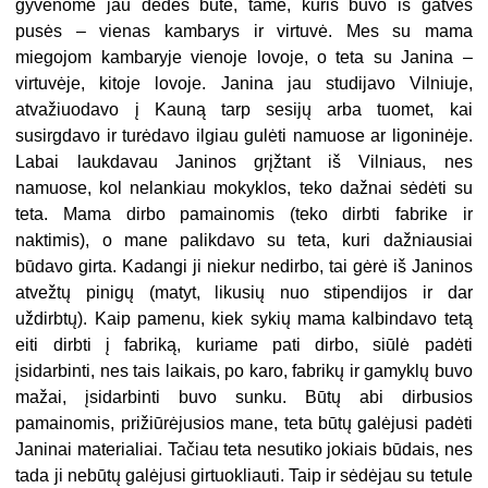
gyvenome jau dėdės bute, tame, kuris buvo iš gatvės
pusės – vienas kambarys ir virtuvė. Mes su mama
miegojom kambaryje vienoje lovoje, o teta su Janina –
virtuvėje, kitoje lovoje. Janina jau studijavo Vilniuje,
atvažiuodavo į Kauną tarp sesijų arba tuomet, kai
susirgdavo ir turėdavo ilgiau gulėti namuose ar ligoninėje.
Labai laukdavau Janinos grįžtant iš Vilniaus, nes
namuose, kol nelankiau mokyklos, teko dažnai sėdėti su
teta. Mama dirbo pamainomis (teko dirbti fabrike ir
naktimis), o mane palikdavo su teta, kuri dažniausiai
būdavo girta. Kadangi ji niekur nedirbo, tai gėrė iš Janinos
atvežtų pinigų (matyt, likusių nuo stipendijos ir dar
uždirbtų). Kaip pamenu, kiek sykių mama kalbindavo tetą
eiti dirbti į fabriką, kuriame pati dirbo, siūlė padėti
įsidarbinti, nes tais laikais, po karo, fabrikų ir gamyklų buvo
mažai, įsidarbinti buvo sunku. Būtų abi dirbusios
pamainomis, prižiūrėjusios mane, teta būtų galėjusi padėti
Janinai materialiai. Tačiau teta nesutiko jokiais būdais, nes
tada ji nebūtų galėjusi girtuokliauti. Taip ir sėdėjau su tetule