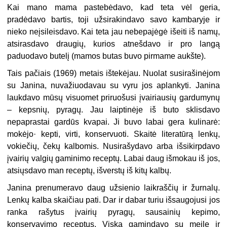
Kai mano mama pastebėdavo, kad teta vėl geria,
pradėdavo bartis, toji užsirakindavo savo kambaryje ir
nieko neįsileisdavo. Kai teta jau nebepajėgė išeiti iš namų,
atsirasdavo draugių, kurios atnešdavo ir pro langą
paduodavo butelį (mamos butas buvo pirmame aukšte).
Tais pačiais (1969) metais ištekėjau. Nuolat susirašinėjom
su Janina, nuvažiuodavau su vyru jos aplankyti. Janina
laukdavo mūsų visuomet priruošusi įvairiausių gardumynų
– kepsnių, pyragų. Jau laiptinėje iš buto sklisdavo
nepaprastai gardūs kvapai. Ji buvo labai gera kulinarė:
mokėjo· kepti, virti, konservuoti. Skaitė literatūrą lenkų,
vokiečių, čekų kalbomis. Nusirašydavo arba išsikirpdavo
įvairių valgių gaminimo receptų. Labai daug išmokau iš jos,
atsiųsdavo man receptų, išverstų iš kitų kalbų.
Janina prenumeravo daug užsienio laikraščių ir žurnalų.
Lenkų kalba skaičiau pati. Dar ir dabar turiu išsaugojusi jos
ranka rašytus įvairių pyragų, sausainių kepimo,
konservavimo receptus. Viską gamindavo su meile ir