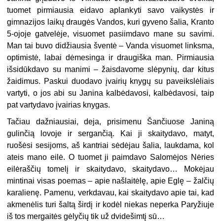
tuomet pirmiausia eidavo aplankyti savo vaikystės ir
gimnazijos laikų draugės Vandos, kuri gyveno šalia, Kranto
5-ojoje gatvelėje, visuomet pasiimdavo mane su savimi.
Man tai buvo didžiausia šventė – Vanda visuomet linksma,
optimistė, labai dėmesinga ir draugiška man. Pirmiausia
išsidūkdavo su manimi – žaisdavome slėpynių, dar kitus
žaidimus. Paskui duodavo įvairių knygų su paveikslėliais
vartyti, o jos abi su Janina kalbėdavosi, kalbėdavosi, taip
pat vartydavo įvairias knygas.
Tačiau dažniausiai, deja, prisimenu Šančiuose Janiną
gulinčią lovoje ir sergančią. Kai ji skaitydavo, matyt,
ruošėsi sesijoms, aš kantriai sėdėjau šalia, laukdama, kol
ateis mano eilė. O tuomet ji paimdavo Salomėjos Nėries
eilėraščių tomelį ir skaitydavo, skaitydavo… Mokėjau
mintinai visas poemas – apie našlaitėlę, apie Eglę – žalčių
karalienę. Pamenu, verkdavau, kai skaitydavo apie tai, kad
akmenėlis turi šaltą širdį ir kodėl niekas neperka Paryžiuje
iš tos mergaitės gėlyčių tik už dvidešimtį sū…