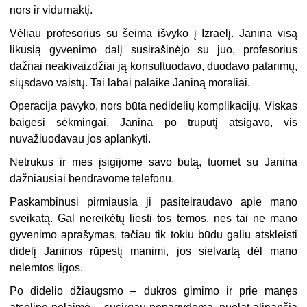
nors ir vidurnaktį.
Vėliau profesorius su šeima išvyko į Izraelį. Janina visą
likusią gyvenimo dalį susirašinėjo su juo, profesorius
dažnai neakivaizdžiai ją konsultuodavo, duodavo patarimų,
siųsdavo vaistų. Tai labai palaikė Janiną moraliai.
Operacija pavyko, nors būta nedidelių komplikacijų. Viskas
baigėsi sėkmingai. Janina po truputį atsigavo, vis
nuvažiuodavau jos aplankyti.
Netrukus ir mes įsigijome savo butą, tuomet su Janina
dažniausiai bendravome telefonu.
Paskambinusi pirmiausia ji pasiteiraudavo apie mano
sveikatą. Gal nereikėtų liesti tos temos, nes tai ne mano
gyvenimo aprašymas, tačiau tik tokiu būdu galiu atskleisti
didelį Janinos rūpestį manimi, jos sielvartą dėl mano
nelemtos ligos.
Po didelio džiaugsmo – dukros gimimo ir prie manęs