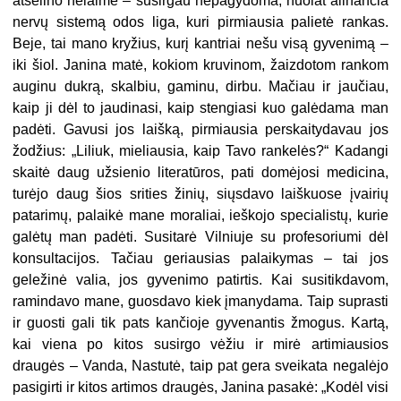
atsėlino nelaimė – susirgau nepagydoma, nuolat alinančia
nervų sistemą odos liga, kuri pirmiausia palietė rankas.
Beje, tai mano kryžius, kurį kantriai nešu visą gyvenimą –
iki šiol. Janina matė, kokiom kruvinom, žaizdotom rankom
auginu dukrą, skalbiu, gaminu, dirbu. Mačiau ir jaučiau,
kaip ji dėl to jaudinasi, kaip stengiasi kuo galėdama man
padėti. Gavusi jos laišką, pirmiausia perskaitydavau jos
žodžius: „Liliuk, mieliausia, kaip Tavo rankelės?“ Kadangi
skaitė daug užsienio literatūros, pati domėjosi medicina,
turėjo daug šios srities žinių, siųsdavo laiškuose įvairių
patarimų, palaikė mane moraliai, ieškojo specialistų, kurie
galėtų man padėti. Susitarė Vilniuje su profesoriumi dėl
konsultacijos. Tačiau geriausias palaikymas – tai jos
geležinė valia, jos gyvenimo patirtis. Kai susitikdavom,
ramindavo mane, guosdavo kiek įmanydama. Taip suprasti
ir guosti gali tik pats kančioje gyvenantis žmogus. Kartą,
kai viena po kitos susirgo vėžiu ir mirė artimiausios
draugės – Vanda, Nastutė, taip pat gera sveikata negalėjo
pasigirti ir kitos artimos draugės, Janina pasakė: „Kodėl visi