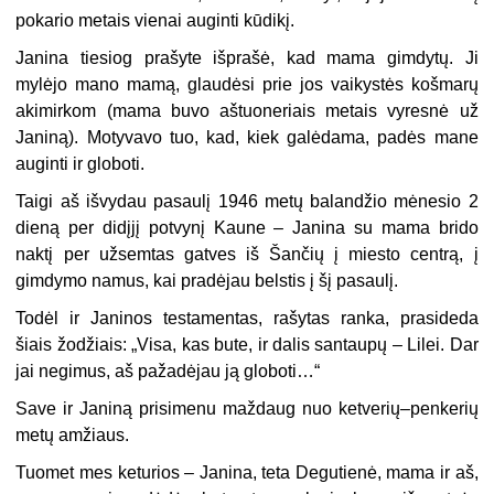
pokario metais vienai auginti kūdikį.
Janina tiesiog prašyte išprašė, kad mama gimdytų. Ji
mylėjo mano mamą, glaudėsi prie jos vaikystės košmarų
akimirkom (mama buvo aštuoneriais metais vyresnė už
Janiną). Motyvavo tuo, kad, kiek galėdama, padės mane
auginti ir globoti.
Taigi aš išvydau pasaulį 1946 metų balandžio mėnesio 2
dieną per didįjį potvynį Kaune – Janina su mama brido
naktį per užsemtas gatves iš Šančių į miesto centrą, į
gimdymo namus, kai pradėjau belstis į šį pasaulį.
Todėl ir Janinos testamentas, rašytas ranka, prasideda
šiais žodžiais: „Visa, kas bute, ir dalis santaupų – Lilei. Dar
jai negimus, aš pažadėjau ją globoti…“
Save ir Janiną prisimenu maždaug nuo ketverių–penkerių
metų amžiaus.
Tuomet mes keturios – Janina, teta Degutienė, mama ir aš,