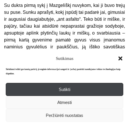
Su dukra pirmą sykį į Mazgeliškį nuvykom, kai ji buvo trejų
su puse. Sunku aprašyti, kokį įspūdį tai padarė jai, gimusiai
ir augusiai daugiabutyje, „ant asfalto“. Teko būti ir miške, ir
pajūry, tačiau kai atsidūrė nepaprastai gražioje sodyboje,
apsuptoje aplink plytinčių laukų ir miškų, o svarbiausia –
pirmą kartą gyvenime pamatė gyvus visus įmanomus
naminius gyvulėlius ir paukščius, ją ištiko savotiškas
šokas. Kol ten svečiavomės, kiekvieną rytą, vos praplėšus
Sutikimas
akis, jos pirmieji žodžiai būdavo: „Einam į tvartą.“
Siekdami teikti geriausią patirtį, įrenginio informacijai saugoti ir (arba) pasiekti naudojame tokias technologijas kaip
Vėliau beveik kiekvieną vasarą palikdavau Rūtą kokiam
slapukus.
mėnesiui Janinos ir Bronės globai kaime. Buvau labai
dėkinga, kad mano vaikas gali pagyventi kaime, šalia ją
Sutikti
mylinčių žmonių. Buvo prižiūrėta, sveikai maitinama, tačiau
nelepinama. Janina, turėdama pedagoginį talentą,
Atmesti
liepdavo ir padirbėti: išravėti tam tikrą lysvės dalį, padėti jai
prižiūrėti, palaistyti gėles. Gražu buvo žiūrėti, kaip Rūta
Peržiūrėti nuostatas
savo mažais piršteliais kruopščiai išrauna kiekvieną
piktžolę. Janina sakydavo, kad vaiką gyvenimui ruošti