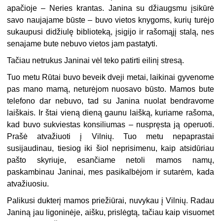
apačioje – Neries krantas. Janina su džiaugsmu įsikūrė
savo naujajame būste – buvo vietos knygoms, kurių turėjo
sukaupusi didžiulę biblioteką, įsigijo ir rašomąjį stalą, nes
senajame bute nebuvo vietos jam pastatyti.
Tačiau netrukus Janinai vėl teko patirti eilinį stresą.
Tuo metu Rūtai buvo beveik dveji metai, laikinai gyvenome
pas mano mamą, neturėjom nuosavo būsto. Mamos bute
telefono dar nebuvo, tad su Janina nuolat bendravome
laiškais. Ir štai vieną dieną gaunu laišką, kuriame rašoma,
kad buvo sukviestas konsiliumas – nuspręsta ją operuoti.
Prašė atvažiuoti į Vilnių. Tuo metu nepaprastai
susijaudinau, tiesiog iki šiol neprisimenu, kaip atsidūriau
pašto skyriuje, esančiame netoli mamos namų,
paskambinau Janinai, mes pasikalbėjom ir sutarėm, kada
atvažiuosiu.
Palikusi dukterį mamos priežiūrai, nuvykau į Vilnių. Radau
Janiną jau ligoninėje, aišku, prislėgtą, tačiau kaip visuomet