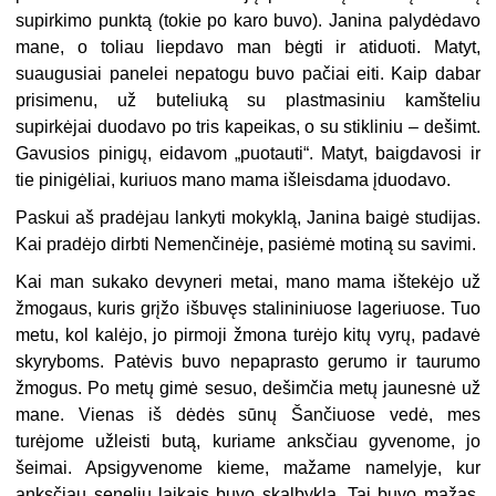
supirkimo punktą (tokie po karo buvo). Janina palydėdavo
mane, o toliau liepdavo man bėgti ir atiduoti. Matyt,
suaugusiai panelei nepatogu buvo pačiai eiti. Kaip dabar
prisimenu, už buteliuką su plastmasiniu kamšteliu
supirkėjai duodavo po tris kapeikas, o su stikliniu – dešimt.
Gavusios pinigų, eidavom „puotauti“. Matyt, baigdavosi ir
tie pinigėliai, kuriuos mano mama išleisdama įduodavo.
Paskui aš pradėjau lankyti mokyklą, Janina baigė studijas.
Kai pradėjo dirbti Nemenčinėje, pasiėmė motiną su savimi.
Kai man sukako devyneri metai, mano mama ištekėjo už
žmogaus, kuris grįžo išbuvęs stalininiuose lageriuose. Tuo
metu, kol kalėjo, jo pirmoji žmona turėjo kitų vyrų, padavė
skyryboms. Patėvis buvo nepaprasto gerumo ir taurumo
žmogus. Po metų gimė sesuo, dešimčia metų jaunesnė už
mane. Vienas iš dėdės sūnų Šančiuose vedė, mes
turėjome užleisti butą, kuriame anksčiau gyvenome, jo
šeimai. Apsigyvenome kieme, mažame namelyje, kur
anksčiau senelių laikais buvo skalbykla. Tai buvo mažas,