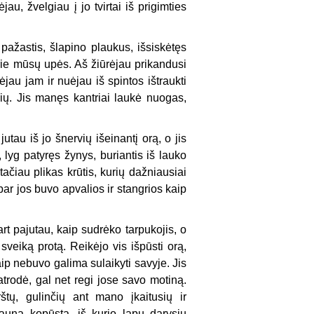
u, žvelgiau į jo tvirtai iš prigimties
ažastis, šlapino plaukus, išsiskėtęs
prie mūsų upės. Aš žiūrėjau prikandusi
jau jam ir nuėjau iš spintos ištraukti
nių. Jis manęs kantriai laukė nuogas,
jutau iš jo šnervių išeinantį orą, o jis
 lyg patyręs žynys, buriantis iš lauko
tačiau plikas krūtis, kurių dažniausiai
r jos buvo apvalios ir stangrios kaip
rt pajutau, kaip sudrėko tarpukojis, o
veiką protą. Reikėjo vis išpūsti orą,
aip nebuvo galima sulaikyti savyje. Jis
 atrodė, gal net regi jose savo motiną.
rštų, gulinčių ant mano įkaitusių ir
jauną kopūstą, iš kurio lapų darysiu