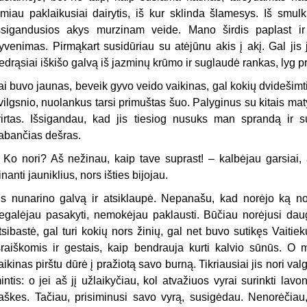
miau paklaikusiai dairytis, iš kur sklinda šlamesys. Iš smulki
šsigandusios akys murzinam veide. Mano širdis paplast ir
yvenimas. Pirmąkart susidūriau su atėjūnu akis į akį. Gal jis 
edrąsiai iškišo galvą iš jazminų krūmo ir suglaudė rankas, lyg
ai buvo jaunas, beveik gyvo veido vaikinas, gal kokių dvidešim
vilgsnio, nuolankus tarsi primuštas šuo. Palyginus su kitais ma
virtas. Išsigandau, kad jis tiesiog nusuks man sprandą ir 
abančias dešras.
 Ko nori? Aš nežinau, kaip tave suprast! – kalbėjau garsiai, a
inanti jauniklius, nors išties bijojau.
is nunarino galvą ir atsiklaupė. Nepanašu, kad norėjo ką nor
egalėjau pasakyti, nemokėjau paklausti. Būčiau norėjusi daug 
tsibastė, gal turi kokių nors žinių, gal net buvo sutikęs Vaitie
šraiškomis ir gestais, kaip bendrauja kurti kalvio sūnūs. O m
aikinas pirštu dūrė į pražiotą savo burną. Tikriausiai jis nori va
intis: o jei aš jį užlaikyčiau, kol atvažiuos vyrai surinkti la
aškes. Tačiau, prisiminusi savo vyrą, susigėdau. Nenorėčiau