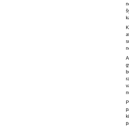
n
š
k
K
a
s
n
A
g
b
r
v
n
P
p
k
p