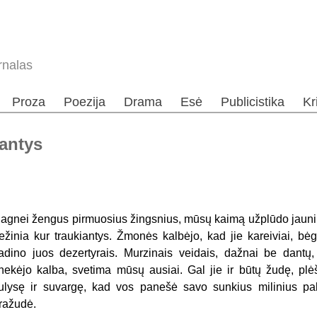
rnalas
Proza
Poezija
Drama
Esė
Publicistika
Kr
tantys
agnei žengus pirmuosius žingsnius, mūsų kaimą užplūdo jauni be
ežinia kur traukiantys. Žmonės kalbėjo, kad jie kareiviai, b
adino juos dezertyrais. Murzinais veidais, dažnai be dantų, 
nekėjo kalba, svetima mūsų ausiai. Gal jie ir būtų žudę, plėš
ulysę ir suvargę, kad vos panešė savo sunkius milinius palt
ražudė.