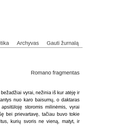
itika
Archyvas
Gauti žurnalą
Romano fragmentas
žadžiai vyrai, nežinia iš kur atėję ir
ėgantys nuo karo baisumų, o daktaras
apsitūloję storomis milinėmis, vyrai
ę bei prievartavę, tačiau buvo tokie
us, kurių svoris ne vieną, matyt, ir