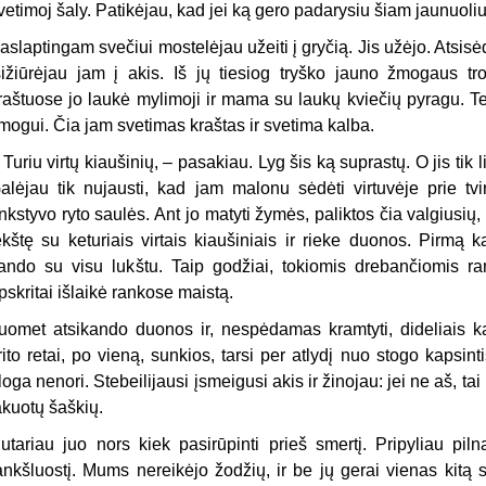
vetimoj šaly. Patikėjau, kad jei ką gero padarysiu šiam jaunuoliui,
aslaptingam svečiui mostelėjau užeiti į gryčią. Jis užėjo. Atsisėdo
sižiūrėjau jam į akis. Iš jų tiesiog tryško jauno žmogaus t
raštuose jo laukė mylimoji ir mama su laukų kviečių pyragu. Te
mogui. Čia jam svetimas kraštas ir svetima kalba.
 Turiu virtų kiaušinių, – pasakiau. Lyg šis ką suprastų. O jis tik
alėjau tik nujausti, kad jam malonu sėdėti virtuvėje prie tvi
nkstyvo ryto saulės. Ant jo matyti žymės, paliktos čia valgiusių
ėkštę su keturiais virtais kiaušiniais ir rieke duonos. Pirmą 
ando su visu lukštu. Taip godžiai, tokiomis drebančiomis ra
pskritai išlaikė rankose maistą.
uomet atsikando duonos ir, nespėdamas kramtyti, dideliais k
rito retai, po vieną, sunkios, tarsi per atlydį nuo stogo kapsint
loga nenori. Stebeilijausi įsmeigusi akis ir žinojau: jei ne aš, tai
akuotų šaškių.
utariau juo nors kiek pasirūpinti prieš smertį. Pripyliau pi
ankšluostį. Mums nereikėjo žodžių, ir be jų gerai vienas kitą 