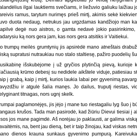
alandėlius ilgai lauktiems svečiams, ir liežuvio galiuku laižiau j
areivis ramus, tarytum nurimęs prieš mirtį, akimis sekė kiekvi
uvo duota nedaug, netrukus jau urgzdamas kandžiojo man kakl
apilvė degė nuo aistros, o gamta nedavė jokio pasirinkimo, 
adarysiu ką nors gera jam, kas nors gera atsitiks ir Vaitiekui.
o trumpų meilės grumtynių jis apsirėdė mano atneštais drabužia
iską supratusi nutraukiau nuo stalo staltiesę, pažiro puodelių š
usikabinę išskubėjome į už gryčios plytinčią pievą, kurioje k
lačiausią krūmo debesį su nedidele aikštele viduje, patiesiau st
aip į grabą, kaip į mirtį, kurios laukia labai per gyvenimą pa
avyzdžiu ir atgulė šalia manęs. Jo dailus, truputį riestas, v
elyginant titnagas, nors ugnį skelk.
rumpai paglamonėjęs, jis įėjo į mane tuo riestagaliu lyg šuo į 
angaus krušos. Tada man pasirodė, kad žiūriu Dievui tiesiai į a
isos jos mane pagimdė. Aš norėjau jo paklausti, ar galima viską u
avaitėmis, na, bent jau dieną, bet ir taip žinojau, kad viskas netru
ano dienos krauna sunkaus gyvenimo pumpurą. Kareivukas 