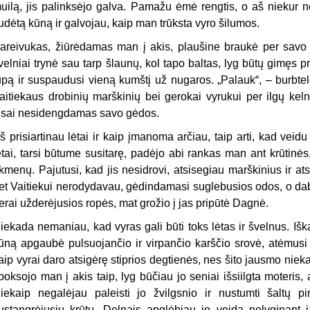
uilą, jis palinksėjo galva. Pamažu ėmė rengtis, o aš niekur nėja
udėtą kūną ir galvojau, kaip man trūksta vyro šilumos.
areivukas, žiūrėdamas man į akis, plaušine braukė per savo p
velniai trynė sau tarp šlaunų, kol tapo baltas, lyg būtų gimęs 
ūpą ir suspaudusi vieną kumštį už nugaros. „Palauk“, – burbtelė
aitiekaus drobinių marškinių bei gerokai vyrukui per ilgų kel
isai nesidengdamas savo gėdos.
š prisiartinau lėtai ir kaip įmanoma arčiau, taip arti, kad veidu 
ėtai, tarsi būtume susitarę, padėjo abi rankas man ant krūtinės,
kmenų. Pajutusi, kad jis nesidrovi, atsisegiau marškinius ir ats
et Vaitiekui nerodydavau, gėdindamasi suglebusios odos, o daba
erai užderėjusios ropės, mat grožio į jas pripūtė Dagnė.
iekada nemaniau, kad vyras gali būti toks lėtas ir švelnus. Iška
ūną apgaubė pulsuojančio ir virpančio karščio srovė, atėmusi s
aip vyrai daro atsigėrę stiprios degtienės, nes šito jausmo niek
poksojo man į akis taip, lyg būčiau jo seniai išsiilgta moteris,
iekaip negalėjau paleisti jo žvilgsnio ir nustumti šaltų pi
ustangrėjusių krūtų. Delnais apglėbiau jo veidą nelyginant 