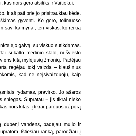
 kas nors gero atsitiks ir Vaitiekui.
. Ir aš pati prie jo prisitraukiau kėdę.
roškimas gyventi. Ko gero, tolimuose
n savi kaimynai, ten viskas, ko reikia
 linktelėjo galvą, su viskuo sutikdamas.
rtai sukalto medinio stalo, nušviesto
, viens kitą mylėjusių žmonių. Padėjau
kartą regėjau tokį vaizdą – kiaušinius
nkomis, kad nė neįsivaizduoju, kaip
ąsniais rydamas, pravirko. Jo ašaros
is sniegas. Supratau – jis tikrai nieko
 kas nors kitas jį tikrai parduos už porą
lną dubenį vandens, padėjau muilo ir
supratom. Ištiesiau ranką, parodžiau į