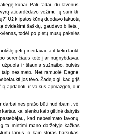
aliegę kūnai. Pati radau du lavonus,
 vyrų atidardėdavo vežimu jų surinkti.
onų?“ Už klipatos kūną duodavo lakuotą
ę dvidešimt šaškių, gaudavo bilietą į
iekvienas, todėl po pietų mūsų pakelės
kštę gėlių ir eidavau ant kelio laukti
 po serenčiaus kotelį ar nugnybdavau
 užpuola ir šlaunis sužnaibo, bulvės
e, taip nesimato. Net ramuolė Dagnė,
ebelaukti jos tėvo. Žadėjo gi, kad grįš
čią apdaboti, ir vaikus apmazgoti, o ir
ir darbai nesiprašo būti nudirbami, vėl
kartas, kai slenku kaip giltinė dairytis
 pastebėjau, kad nebesimato lavonų.
lig ta mintimi mano darželyje kažkas
turtų lapus, o kaip storas barsukas.