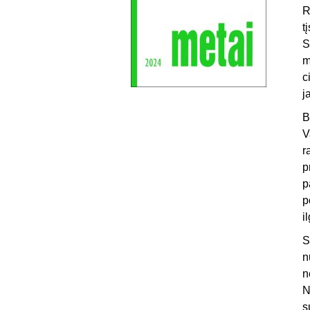
R
t
S
m
c
j
B
V
r
p
p
p
i
S
n
n
N
s