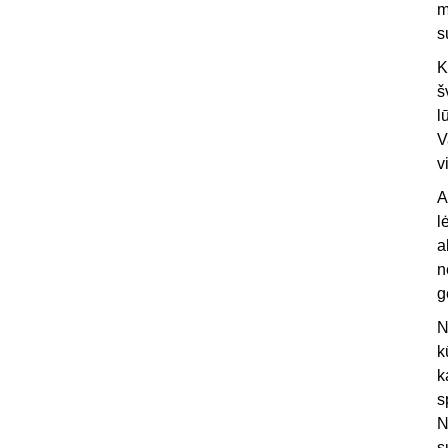
m
s
K
š
l
V
v
A
l
a
n
g
N
k
k
s
N
s