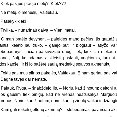
 Kiek pas jus praėjo metų?! Kiek???
 Ne metų, o mėnesių, Vaitiekau.
 Pasakyk kiek!
 Trylika, – nunarinau galvą. – Vieni metai.
 O man praėjo devyneri, – paleidęs mano pečius, jis graudžia
antis, keleto jau trūko, – galėjo būti ir blogiau! – atlyžo V
ebepadarysi, tačiau parsivežiau daug: tiek, kiek čia niekada
ane į šalį, ketindamas atskleisti paslaptį, vogčiomis, tankia
dos kapšelį ir iš jo pažėrė saują medetkų spalvos akmenukų.
 Tokių pas mus pilnos pakelės, Vaitiekau. Einam geriau pas vaik
 Dagnė tavęs dar nematė.
 Palauk, Ryga, – šnabždėjo jis. – Noriu, kad žinotum: gelton
uos gausim tiek pinigų, kad nė vienas neatsisakys Marguol
arduos. Noriu, kad žinotum, noriu, kad tą žinotų vaikai ir džiaugt
 Kam gali reikėti geltonų akmenų? – stebėdamasi pavarčiau aki