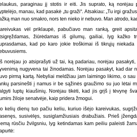
elaukus, paraginau jį stotis ir eiti. Jis suprato, ką norėjau
yptelėjo, manau, kad pasakė „tu graži“. Atsakiau: „Tu irgi gražu
ažką man nuo smakro, nors ten nieko ir nebuvo. Man atrodo, kad 
areivukas vėl priklaupė, pabučiavo man ranką, greit apsita
tsigręždamas, žiūrėdamas iš gilumų, gailiai, lyg kažko 
uprasdamas, kad po karo jokie troškimai iš tikrųjų niekada ne
ebuvusiems.
š norėjau jo atsiprašyti už tai, ką padariau, norėjau pasakyti, 
yvenimą nugyvena tai žinodamas. Norėjau pasakyt, kad dar n
uvo pirmą kartą. Nebyliai meldžiau jam laimingo likimo, o sau 
ankų parsinešti į namus ir be sąžinės graužimo su juo lėtai my
algyti luptų kiaušinių. Norėjau tikėti, kad jis grįš į tėvynę š
umirs žiloje senatvėje, kaip pridera žmogui.
o kelių dienų tuo pačiu keliu, kuriuo išėjo kareivukas, sugrįž
asenęs, susivėlęs, susiglamžiusiais drabužiais. Prieš įžengd
iemą rūsčiu žvilgsniu, lyg ketindamas kam peiliu paleisti žar
apurtė: