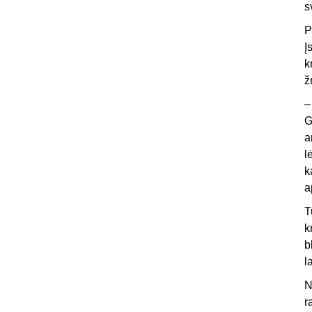
s
P
Į
k
ž
–
G
a
l
k
a
T
k
b
l
N
r