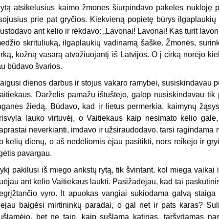
ytą atsikėlusius kaimo žmones šiurpindavo pakeles nukloję p
įsojusius prie pat gryčios. Kiekvieną popietę būrys ilgaplaukių
ustodavo ant kelio ir rėkdavo: „Lavonai! Lavonai! Kas turit lav
edžio skrituliuką, ilgaplaukių vadinamą šaške. Žmonės, surink
irką, kožną vasarą atvažiuojantį iš Latvijos. O į cirką norėjo k
au būdavo švarios.
aigusi dienos darbus ir stojus vakaro ramybei, susiskindavau puo
aitiekaus. Darželis pamažu ištuštėjo, galop nusiskindavau tik
aganės žiedą. Būdavo, kad ir lietus permerkia, kaimynų žąsys
risvyla lauko virtuvėj, o Vaitiekaus kaip nesimato kelio gal
aprastai neverkianti, imdavo ir užsiraudodavo, tarsi ragindama n
o kelių dienų, o aš nedėliomis ėjau pasitikti, nors reikėjo ir gry
lgėtis pavargau.
ykį pakilusi iš miego ankstų rytą, tik švintant, kol miega vaikai 
uėjau ant kelio Vaitiekaus laukti. Pasižadėjau, kad tai paskutinis 
egrįžtančio vyro. It apuokas vangiai sukiodama galvą staiga
ejau baigėsi mirtininkų paradai, o gal net ir pats karas? Su
ušlamėjo, bet ne taip, kaip sušlama katinas, taršydamas nas