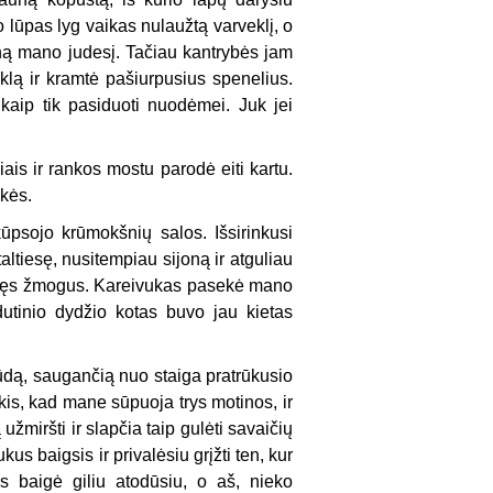
o lūpas lyg vaikas nulaužtą varveklį, o
eną mano judesį. Tačiau kantrybės jam
ą ir kramtė pašiurpusius spenelius.
kaip tik pasiduoti nuodėmei. Juk jei
is ir rankos mostu parodė eiti kartu.
ukės.
ūpsojo krūmokšnių salos. Išsirinkusi
altiesę, nusitempiau sijoną ir atguliau
vargęs žmogus. Kareivukas pasekė mano
idutinio dydžio kotas buvo jau kietas
būdą, saugančią nuo staiga pratrūkusio
kis, kad mane sūpuoja trys motinos, ir
žmiršti ir slapčia taip gulėti savaičių
kus baigsis ir privalėsiu grįžti ten, kur
baigė giliu atodūsiu, o aš, nieko