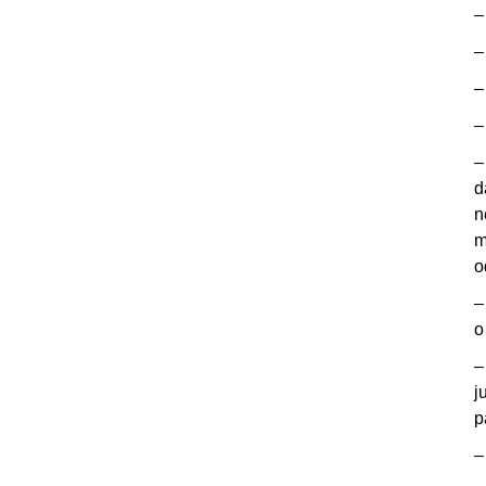
–
–
–
–
–
d
n
m
o
–
o
–
j
p
–