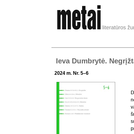
literatūros žu
Ieva Dumbrytė. Negrįž
2024 m. Nr. 5–6
D
n
v
š
s
p