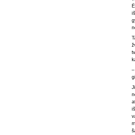
Ė
i
g
n
T
ž
t
k
–
g
J
n
a
i
v
m
š