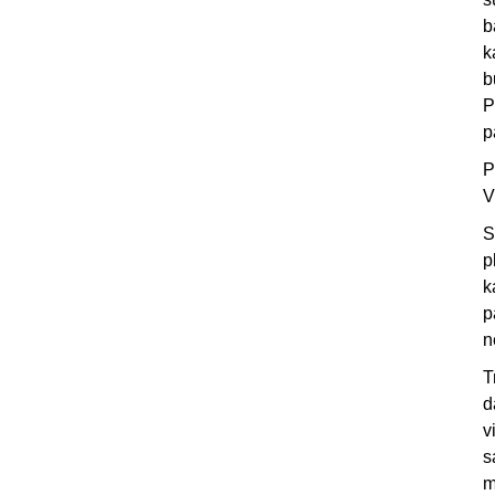
b
k
b
P
p
P
V
S
p
k
p
n
T
d
v
s
m