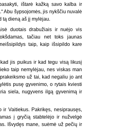
 pasakyti, ištarė kažką savo kalba ir
s.“ Abu šypsojomės, jis nykščiu nuvalė
tą dieną aš jį mylėjau.
isė duotais drabužiais ir nuėjo vis
trokšdamas, tačiau net toks jaunas
išsipildys taip, kaip išsipildo kare
kad jis puikus ir kad tegu visą likusį
ieko taip nemylėjau, nes viskas man
prakeiksmo už tai, kad negaliu jo ant
lėtis pusę gyvenimo, o rytais kviesti
varia siela, nugyvens ilgą gyvenimą ir
o ir Vaitiekus. Pakrikęs, nesiprausęs,
amas į gryčią stabtelėjo ir nužvelgė
nas. Išvydęs mane, suėmė už pečių ir