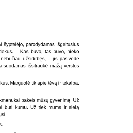
i šyptelėjo, parodydamas išgeltusius
aitiekus. – Kas buvo, tas buvo, nieko
 nebūčiau užsidirbęs, – jis pasivedė
i alsuodamas išsitraukė mažą verstos
us. Marguolė tik apie tėvą ir tekalba,
i akmenukai pakeis mūsų gyvenimą. Už
ei būti kūmu. Už tiek mums ir sielą
ųsi.
s.