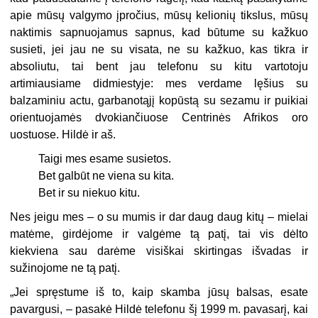
apie mūsų valgymo įpročius, mūsų kelionių tikslus, mūsų
naktimis sapnuojamus sapnus, kad būtume su kažkuo
susieti, jei jau ne su visata, ne su kažkuo, kas tikra ir
absoliutu, tai bent jau telefonu su kitu vartotoju
artimiausiame didmiestyje: mes verdame lęšius su
balzaminiu actu, garbanotąjį kopūstą su sezamu ir puikiai
orientuojamės dvokiančiuose Centrinės Afrikos oro
uostuose. Hildė ir aš.
Taigi mes esame susietos.
Bet galbūt ne viena su kita.
Bet ir su niekuo kitu.
Nes jeigu mes – o su mumis ir dar daug daug kitų – mielai
matėme, girdėjome ir valgėme tą patį, tai vis dėlto
kiekviena sau darėme visiškai skirtingas išvadas ir
sužinojome ne tą patį.
„Jei spręstume iš to, kaip skamba jūsų balsas, esate
pavargusi, – pasakė Hildė telefonu šį 1999 m. pavasarį, kai