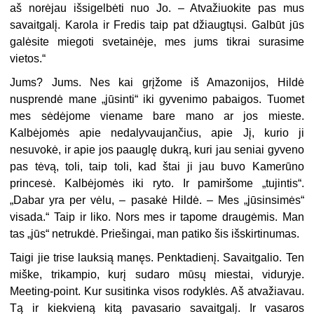
aš norėjau išsigelbėti nuo Jo. – Atvažiuokite pas mus
savaitgalį. Karola ir Fredis taip pat džiaugtųsi. Galbūt jūs
galėsite miegoti svetainėje, mes jums tikrai surasime
vietos.“
Jums? Jums. Nes kai grįžome iš Amazonijos, Hildė
nusprendė mane „jūsinti“ iki gyvenimo pabaigos. Tuomet
mes sėdėjome viename bare mano ar jos mieste.
Kalbėjomės apie nedalyvaujančius, apie Jį, kurio ji
nesuvokė, ir apie jos paauglę dukrą, kuri jau seniai gyveno
pas tėvą, toli, taip toli, kad štai ji jau buvo Kamerūno
princesė. Kalbėjomės iki ryto. Ir pamiršome „tujintis“.
„Dabar yra per vėlu, – pasakė Hildė. – Mes „jūsinsimės“
visada.“ Taip ir liko. Nors mes ir tapome draugėmis. Man
tas „jūs“ netrukdė. Priešingai, man patiko šis išskirtinumas.
Taigi jie trise lauksią manęs. Penktadienį. Savaitgalio. Ten
miške, trikampio, kurį sudaro mūsų miestai, viduryje.
Meeting-point. Kur susitinka visos rodyklės. Aš atvažiavau.
Tą ir kiekvieną kitą pavasario savaitgalį. Ir vasaros