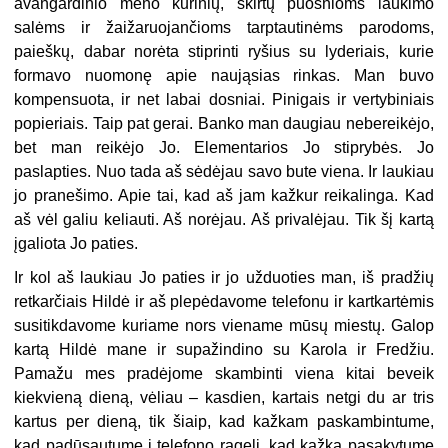
avangardinio meno kūrinių, skirtų puošnioms laukimo
salėms ir žaižaruojančioms tarptautinėms parodoms,
paieškų, dabar norėta stiprinti ryšius su lyderiais, kurie
formavo nuomonę apie naująsias rinkas. Man buvo
kompensuota, ir net labai dosniai. Pinigais ir vertybiniais
popieriais. Taip pat gerai. Banko man daugiau nebereikėjo,
bet man reikėjo Jo. Elementarios Jo stiprybės. Jo
paslapties. Nuo tada aš sėdėjau savo bute viena. Ir laukiau
jo pranešimo. Apie tai, kad aš jam kažkur reikalinga. Kad
aš vėl galiu keliauti. Aš norėjau. Aš privalėjau. Tik šį kartą
įgaliota Jo paties.
Ir kol aš laukiau Jo paties ir jo užduoties man, iš pradžių
retkarčiais Hildė ir aš plepėdavome telefonu ir kartkartėmis
susitikdavome kuriame nors viename mūsų miestų. Galop
kartą Hildė mane ir supažindino su Karola ir Fredžiu.
Pamažu mes pradėjome skambinti viena kitai beveik
kiekvieną dieną, vėliau – kasdien, kartais netgi du ar tris
kartus per dieną, tik šiaip, kad kažkam paskambintume,
kad padūsautume į telefono ragelį, kad kažką pasakytume