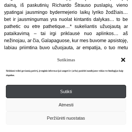
dainą, iš paskutinių Richardo Štrauso puslapių, vieno
ypatingai jausmingo bydermejerio laikų lyriko žodžiais…
bet ir jausmingumas yra nuolat kintantis dalykas… to be
pathetic ou etre pathetique…* sukeliantis užuojautą ar
pataikavimą – tai irgi priklausė nuo aplinkos… aš
nežinojau, ar čia, Galapaguose, kur mes buvome apsistoję,
labiau priimtina buvo užuojauta, ar empatija, o tuo metu
man jau lyg ir girdėjosi vėlyvos romantikos styginių
Sutikimas
instrumentų garsai, iš lėto įsismelkiantys į mano smegenų
kiaušą, ir galbūt aš visu kūnu šiek tiek sūpavausi pirmyn ir
Siekdami teikti geriausią patirtį, įrenginio informacijai saugoti ir (arba) pasiekti naudojame tokias technologijas kaip
atgal.
slapukus.
Sutikti
Juk tu žinai, dvasia brangi,
Kad kankinuos, kai tu toli,
Atmesti
Meilė drasko mano širdį,
Dėkui tau!
Peržiūrėti nuostatas
Kartą aš, laisvę mylintis girtuoklis,
Laikiau aukštyn pakėlęs taurę ametisto,