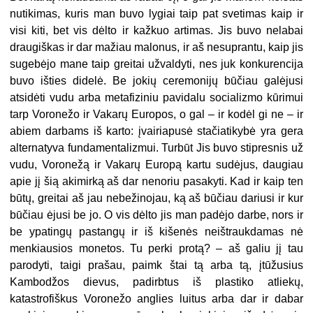
nutikimas, kuris man buvo lygiai taip pat svetimas kaip ir
visi kiti, bet vis dėlto ir kažkuo artimas. Jis buvo nelabai
draugiškas ir dar mažiau malonus, ir aš nesuprantu, kaip jis
sugebėjo mane taip greitai užvaldyti, nes juk konkurencija
buvo išties didelė. Be jokių ceremonijų būčiau galėjusi
atsidėti vudu arba metafiziniu pavidalu socializmo kūrimui
tarp Voronežo ir Vakarų Europos, o gal – ir kodėl gi ne – ir
abiem darbams iš karto: įvairiapusė stačiatikybė yra gera
alternatyva fundamentalizmui. Turbūt Jis buvo stipresnis už
vudu, Voronežą ir Vakarų Europą kartu sudėjus, daugiau
apie jį šią akimirką aš dar nenoriu pasakyti. Kad ir kaip ten
būtų, greitai aš jau nebežinojau, ką aš būčiau dariusi ir kur
būčiau ėjusi be jo. O vis dėlto jis man padėjo darbe, nors ir
be ypatingų pastangų ir iš kišenės neištraukdamas nė
menkiausios monetos. Tu perki protą? – aš galiu jį tau
parodyti, taigi prašau, paimk štai tą arba tą, įtūžusius
Kambodžos dievus, padirbtus iš plastiko atliekų,
katastrofiškus Voronežo anglies luitus arba dar ir dabar