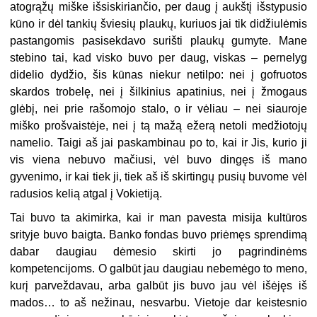
atogrąžų miške išsiskiriančio, per daug į aukštį išstypusio
kūno ir dėl tankių šviesių plaukų, kuriuos jai tik didžiulėmis
pastangomis pasisekdavo surišti plaukų gumyte. Mane
stebino tai, kad visko buvo per daug, viskas – pernelyg
didelio dydžio, šis kūnas niekur netilpo: nei į gofruotos
skardos trobelę, nei į šilkinius apatinius, nei į žmogaus
glėbį, nei prie rašomojo stalo, o ir vėliau – nei siauroje
miško prošvaistėje, nei į tą mažą ežerą netoli medžiotojų
namelio. Taigi aš jai paskambinau po to, kai ir Jis, kurio ji
vis viena nebuvo mačiusi, vėl buvo dingęs iš mano
gyvenimo, ir kai tiek ji, tiek aš iš skirtingų pusių buvome vėl
radusios kelią atgal į Vokietiją.
Tai buvo ta akimirka, kai ir man pavesta misija kultūros
srityje buvo baigta. Banko fondas buvo priėmęs sprendimą
dabar daugiau dėmesio skirti jo pagrindinėms
kompetencijoms. O galbūt jau daugiau nebemėgo to meno,
kurį parveždavau, arba galbūt jis buvo jau vėl išėjęs iš
mados… to aš nežinau, nesvarbu. Vietoje dar keistesnio