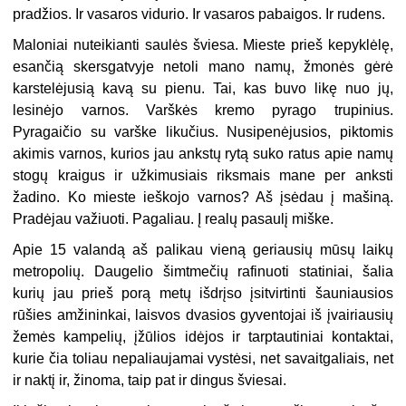
pradžios. Ir vasaros vidurio. Ir vasaros pabaigos. Ir rudens.
Maloniai nuteikianti saulės šviesa. Mieste prieš kepyklėlę,
esančią skersgatvyje netoli mano namų, žmonės gėrė
karstelėjusią kavą su pienu. Tai, kas buvo likę nuo jų,
lesinėjo varnos. Varškės kremo pyrago trupinius.
Pyragaičio su varške likučius. Nusipenėjusios, piktomis
akimis varnos, kurios jau ankstų rytą suko ratus apie namų
stogų kraigus ir užkimusiais riksmais mane per anksti
žadino. Ko mieste ieškojo varnos? Aš įsėdau į mašiną.
Pradėjau važiuoti. Pagaliau. Į realų pasaulį miške.
Apie 15 valandą aš palikau vieną geriausių mūsų laikų
metropolių. Daugelio šimtmečių rafinuoti statiniai, šalia
kurių jau prieš porą metų išdrįso įsitvirtinti šauniausios
rūšies amžininkai, laisvos dvasios gyventojai iš įvairiausių
žemės kampelių, įžūlios idėjos ir tarptautiniai kontaktai,
kurie čia toliau nepaliaujamai vystėsi, net savaitgaliais, net
ir naktį ir, žinoma, taip pat ir dingus šviesai.