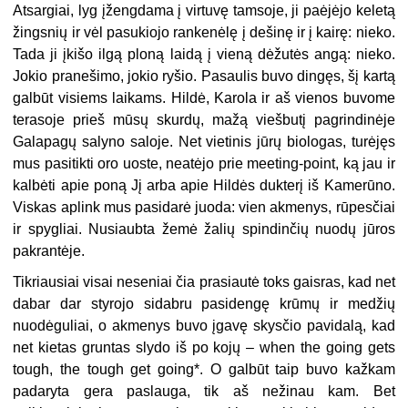
Atsargiai, lyg įžengdama į virtuvę tamsoje, ji paėjėjo keletą
žingsnių ir vėl pasukiojo rankenėlę į dešinę ir į kairę: nieko.
Tada ji įkišo ilgą ploną laidą į vieną dėžutės angą: nieko.
Jokio pranešimo, jokio ryšio. Pasaulis buvo dingęs, šį kartą
galbūt visiems laikams. Hildė, Karola ir aš vienos buvome
terasoje prieš mūsų skurdų, mažą viešbutį pagrindinėje
Galapagų salyno saloje. Net vietinis jūrų biologas, turėjęs
mus pasitikti oro uoste, neatėjo prie meeting-point, ką jau ir
kalbėti apie poną Jį arba apie Hildės dukterį iš Kamerūno.
Viskas aplink mus pasidarė juoda: vien akmenys, rūpesčiai
ir spygliai. Nusiaubta žemė žalių spindinčių nuodų jūros
pakrantėje.
Tikriausiai visai neseniai čia prasiautė toks gaisras, kad net
dabar dar styrojo sidabru pasidengę krūmų ir medžių
nuodėguliai, o akmenys buvo įgavę skysčio pavidalą, kad
net kietas gruntas slydo iš po kojų – when the going gets
tough, the tough get going*. O galbūt taip buvo kažkam
padaryta gera paslauga, tik aš nežinau kam. Bet