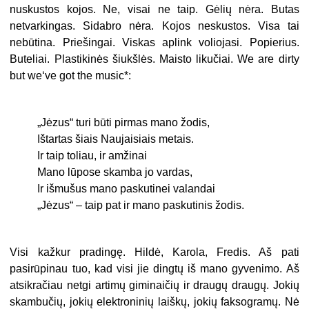
nuskustos kojos. Ne, visai ne taip. Gėlių nėra. Butas
netvarkingas. Sidabro nėra. Kojos neskustos. Visa tai
nebūtina. Priešingai. Viskas aplink voliojasi. Popierius.
Buteliai. Plastikinės šiukšlės. Maisto likučiai. We are dirty
but we‘ve got the music*:
„Jėzus“ turi būti pirmas mano žodis,
Ištartas šiais Naujaisiais metais.
Ir taip toliau, ir amžinai
Mano lūpose skamba jo vardas,
Ir išmušus mano paskutinei valandai
„Jėzus“ – taip pat ir mano paskutinis žodis.
Visi kažkur pradingę. Hildė, Karola, Fredis. Aš pati
pasirūpinau tuo, kad visi jie dingtų iš mano gyvenimo. Aš
atsikračiau netgi artimų giminaičių ir draugų draugų. Jokių
skambučių, jokių elektroninių laiškų, jokių faksogramų. Nė