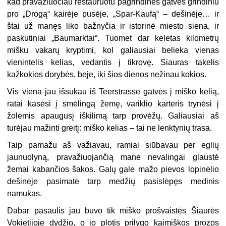
kad pravažiuočiau restauruotu pagrindinės gatvės grindiniu
pro „Drogą“ kairėje pusėje, „Spar-Kaufą“ – dešinėje… ir
štai už manęs liko bažnyčia ir istorinė miesto siena, ir
paskutiniai „Baumarktai“. Tuomet dar keletas kilometrų
mišku vakarų kryptimi, kol galiausiai belieka vienas
vienintelis kelias, vedantis į tikrovę. Siauras takelis
kažkokios dorybės, beje, iki šios dienos nežinau kokios.
Vis viena jau išsukau iš Teerstrasse gatvės į miško kelią,
ratai kasėsi į smėlingą žemę, variklio karteris trynėsi į
žolėmis apaugusį iškilimą tarp provėžų. Galiausiai aš
turėjau mažinti greitį: miško kelias – tai ne lenktynių trasa.
Taip pamažu aš važiavau, ramiai siūbavau per eglių
jaunuolyną, pravažiuojančią mane nevalingai glaustė
žemai kabančios šakos. Galų gale mažo pievos lopinėlio
dešinėje pasimatė tarp medžių pasislėpęs medinis
namukas.
Dabar pasaulis jau buvo tik miško prošvaistės Šiaurės
Vokietijoje dydžio, o jo plotis prilygo kaimiškos prozos