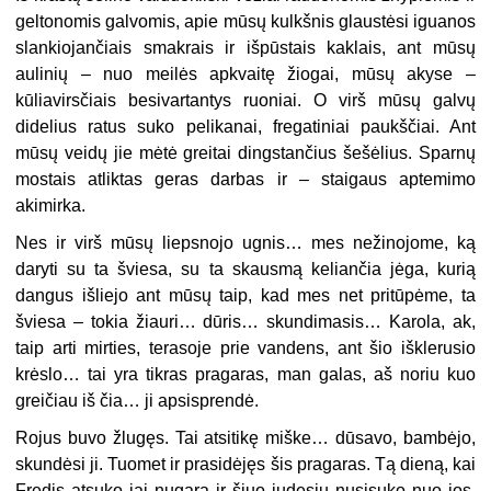
geltonomis galvomis, apie mūsų kulkšnis glaustėsi iguanos
slankiojančiais smakrais ir išpūstais kaklais, ant mūsų
aulinių – nuo meilės apkvaitę žiogai, mūsų akyse –
kūliavirsčiais besivartantys ruoniai. O virš mūsų galvų
didelius ratus suko pelikanai, fregatiniai paukščiai. Ant
mūsų veidų jie mėtė greitai dingstančius šešėlius. Sparnų
mostais atliktas geras darbas ir – staigaus aptemimo
akimirka.
Nes ir virš mūsų liepsnojo ugnis… mes nežinojome, ką
daryti su ta šviesa, su ta skausmą keliančia jėga, kurią
dangus išliejo ant mūsų taip, kad mes net pritūpėme, ta
šviesa – tokia žiauri… dūris… skundimasis… Karola, ak,
taip arti mirties, terasoje prie vandens, ant šio išklerusio
krėslo… tai yra tikras pragaras, man galas, aš noriu kuo
greičiau iš čia… ji apsisprendė.
Rojus buvo žlugęs. Tai atsitikę miške… dūsavo, bambėjo,
skundėsi ji. Tuomet ir prasidėjęs šis pragaras. Tą dieną, kai
Fredis atsuko jai nugarą ir šiuo judesiu nusisuko nuo jos.