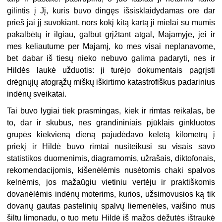
gilintis į Jį, kuris buvo dingęs išsisklaidydamas ore dar
prieš jai jį suvokiant, nors kokį kitą kartą ji mielai su mumis
pakalbėtų ir ilgiau, galbūt grįžtant atgal, Majamyje, jei ir
mes keliautume per Majamį, ko mes visai neplanavome,
bet dabar iš tiesų nieko nebuvo galima padaryti, nes ir
Hildės laukė užduotis: ji turėjo dokumentais pagrįsti
drėgnųjų atogrąžų miškų iškirtimo katastrofiškus padarinius
indėnų sveikatai.
Tai buvo lygiai tiek prasmingas, kiek ir rimtas reikalas, be
to, dar ir skubus, nes grandininiais pjūklais ginkluotos
grupės kiekvieną dieną pajudėdavo keletą kilometrų į
priekį ir Hildė buvo rimtai nusiteikusi su visais savo
statistikos duomenimis, diagramomis, užrašais, diktofonais,
rekomendacijomis, kišenėlėmis nusėtomis chaki spalvos
kelnėmis, jos mažaūgiu vietiniu vertėju ir praktiškomis
dovanėlėmis indėnų moterims, kurios, užsimovusios ką tik
dovanų gautas pastelinių spalvų liemenėles, vaišino mus
šiltu limonadu, o tuo metu Hildė iš mažos dėžutės ištraukė