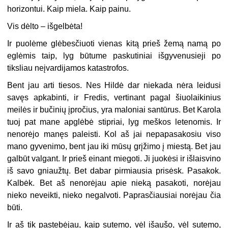
horizontui. Kaip miela. Kaip painu.
Vis dėlto – išgelbėta!
Ir puolėme glėbesčiuoti vienas kitą prieš žemą namą po
eglėmis taip, lyg būtume paskutiniai išgyvenusieji po
tiksliau neįvardijamos katastrofos.
Bent jau arti tiesos. Nes Hildė dar niekada nėra leidusi
savęs apkabinti, ir Fredis, vertinant pagal šiuolaikinius
meilės ir bučinių įpročius, yra maloniai santūrus. Bet Karola
tuoj pat mane apglėbė stipriai, lyg meškos letenomis. Ir
nenorėjo manęs paleisti. Kol aš jai nepapasakosiu viso
mano gyvenimo, bent jau iki mūsų grįžimo į miestą. Bet jau
galbūt valgant. Ir prieš einant miegoti. Ji juokėsi ir išlaisvino
iš savo gniaužtų. Bet dabar pirmiausia prisėsk. Pasakok.
Kalbėk. Bet aš nenorėjau apie nieką pasakoti, norėjau
nieko neveikti, nieko negalvoti. Paprasčiausiai norėjau čia
būti.
Ir aš tik pastebėjau, kaip sutemo, vėl išaušo, vėl sutemo,