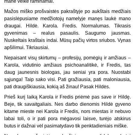
mane veikė raminamai.
Mažos miško prošvaistės pakraštyje po aukštais medžiais
pasislėpusiame medžiotojų namelyje manęs laukė mano
draugai. Hildė. Karola. Fredis. Normalumas. Tikrasis
gyvenimas – realus pasaulis. Saugumo jausmas.
Nuskeltais kraštais indai. Mūsų pačių virtos sriubos. Vynas
apšilimui. Tikriausiai.
Nepaisant visų skirtumų – profesijų, pomėgių ir amžiaus –
Karola, vidutinio amžiaus psichoanalitikė, ir Fredis, tas
daug jaunesnis biologas, jau seniai yra pora. Nuostabi
sąjunga! Taip sako visi. Pati gražiausia, pati maloniausia,
pati draugiškiausia, kokią aš žinau! Pasak Hildės.
Prieš kurį laiką Karola ir Fredis priėmė pas save ir Hildę.
Beje, tik savaitgaliais. Nes darbo dienomis Hildė gyveno
kitame mieste nei Karola ir Fredis, nors miestas ir nebuvo
labai toli, o ir pati pora mėgavosi laisve, turėjo atskirus
butus ir dažnai vėl pasimatydavo tik penktadieniais miške.