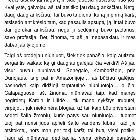
Kvailystė, galvojau aš, tai atsitiko jau daug anksčiau. Netgi
daug daug anksčiau. Tai buvo ta diena, kurią ji pirmą kartą
atsisėdo ant krėslo tam, kad pasaulis apsuptų ją, ir tai buvo
dar gerokai anksčiau, negu ji sėdėjimą buvo padariusi
savo profesija. Bet, žinoma, to aš jai nepasakiau. Ir mes
dabar jau tylėjome.
Taigi aš pradėjau niūniuoti, šiek tiek panašiai kaip autizmu
sergantis vaikas: ką gi daugiau galėjau čia veikti?! Aš jau
visur buvau niūniavusi: Senegale, Kambodžoje, prie
Dunojaus, taip pat ir Amazonijoje… aš būčiau galėjusi
pasirodyti kaip didžioji tarptautinė niūniuotoja… o čia,
Galapaguose, aš, žinoma, niūniavau taip, kad manęs
negirdėtų Karola ir Hildė… tik mano nykštys truputėlį
virpėjo… juk nieko nėra blogiau už tai, kaip būti priverstam
sėdėti šalia žmonių, kurie patys sau niūniuoja… tuomet
tuoj pat norisi juos aplieti šalto vandens kibiru, kad jie
atsitokėtų, nors man per tokį karštį tai būtų visai patikę.
Taigi aš niūniavau dedikaciją, vieną orkestrui parašytą