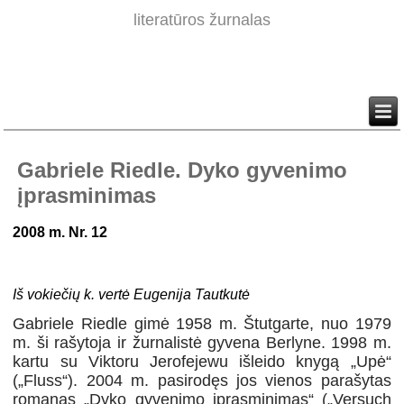
literatūros žurnalas
Gabriele Riedle. Dyko gyvenimo
įprasminimas
2008 m. Nr. 12
Iš vokiečių k. vertė Eugenija Tautkutė
Gabriele Riedle gimė 1958 m. Štutgarte, nuo 1979
m. ši rašytoja ir žurnalistė gyvena Berlyne. 1998 m.
kartu su Viktoru Jerofejewu išleido knygą „Upė“
(„Fluss“). 2004 m. pasirodęs jos vienos parašytas
romanas „Dyko gyvenimo įprasminimas“ („Versuch