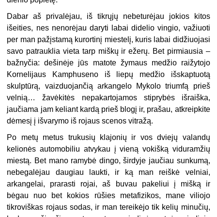
Dabar aš privalėjau, iš tikrųjų nebeturėjau jokios kitos
išeities, nes nenorėjau daryti labai didelio vingio, važiuoti
per man pažįstamą kurortinį miestelį, kuris labai didžiuojasi
savo patrauklia vieta tarp miškų ir ežerų. Bet pirmiausia –
bažnyčia: dešinėje jūs matote žymaus medžio raižytojo
Kornelijaus Kamphuseno iš liepų medžio išskaptuotą
skulptūrą, vaizduojančią arkangelo Mykolo triumfą prieš
velnią… žavėkitės nepakartojamos stiprybės išraiška,
jaučiama jam keliant kardą prieš blogį ir, prašau, atkreipkite
dėmesį į išvarymo iš rojaus scenos vitražą.
Po metų metus trukusių klajonių ir vos dviejų valandų
kelionės automobiliu atvykau į vieną vokišką viduramžių
miestą. Bet mano ramybė dingo, širdyje jaučiau sunkumą,
nebegalėjau daugiau laukti, ir ką man reiškė velniai,
arkangelai, prarasti rojai, aš buvau pakeliui į mišką ir
bėgau nuo bet kokios rūšies metafizikos, mane viliojo
tikroviškas rojaus sodas, ir man tereikėjo tik kelių minučių,