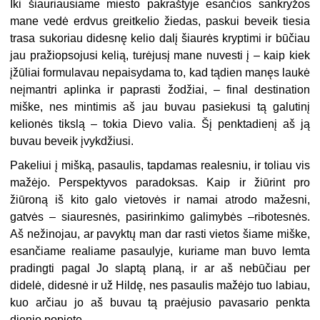
Iki šiauriausiame miesto pakraštyje esančios sankryžos
mane vedė erdvus greitkelio žiedas, paskui beveik tiesia
trasa sukoriau didesnę kelio dalį šiaurės kryptimi ir būčiau
jau pražiopsojusi kelią, turėjusį mane nuvesti į – kaip kiek
įžūliai formulavau nepaisydama to, kad tądien manęs laukė
neįmantri aplinka ir paprasti žodžiai, – final destination
miške, nes mintimis aš jau buvau pasiekusi tą galutinį
kelionės tikslą – tokia Dievo valia. Šį penktadienį aš ją
buvau beveik įvykdžiusi.
Pakeliui į mišką, pasaulis, tapdamas realesniu, ir toliau vis
mažėjo. Perspektyvos paradoksas. Kaip ir žiūrint pro
žiūroną iš kito galo vietovės ir namai atrodo mažesni,
gatvės – siauresnės, pasirinkimo galimybės –ribotesnės.
Aš nežinojau, ar pavyktų man dar rasti vietos šiame miške,
esančiame realiame pasaulyje, kuriame man buvo lemta
pradingti pagal Jo slaptą planą, ir ar aš nebūčiau per
didelė, didesnė ir už Hildę, nes pasaulis mažėjo tuo labiau,
kuo arčiau jo aš buvau tą praėjusio pavasario penkta
dienio popietę.