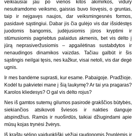
veikiausiai jau po vienos kitos akimirkos, vidury
nesutramdomo veiksmo, gaisras buvo liovęsis, o gruntas,
taip ir neįgavęs naujos, dar veiksmingesnės formos,
pasidavė sąstingiui. Dabar jis čia gulėjo vis dar išsidėstęs
juodomis bangomis, judėjusiomis jūros kryptimi ir
stūmusiomis pagriebtus palaidus akmenis, bet vis dėlto į
jūrą neprasiveržusiomis – apgailėtinas sustabdytos ir
nenaudingos dinamikos vaizdas. Tačiau galbūt ir šis
sąstingis neilgai tęsis, nes kažkur, visai netoli, vis dar degė
ugnis.
Ir mes bandėme suprasti, kur esame. Pabaigoje. Pradžioje.
Kodėl tu pakvietei mane į šią laukymę? Ar tai yra pragaras?
Karolos kliedesys? O gal vis dėlto rojus?
Nes iš gamtos sutemų gilumos pasirodė grakščios būtybės,
siekiančios atsikovoti šviesos ir nakties danguje
atspindžius. Ramūs ir nuoširdūs, taikiai džiugindami apie
mūsų kojas trynėsi žvėrys.
Iš kraštų sėlino vaiduokliški vėžiai raudonomis žnyplėmis ir