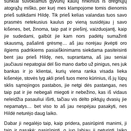
sunkiai suvokiamus gyvūnų kaulų rinkinius iš drėgnųjų
atogrąžų miško, per kurį mes klampojome tomis dienomis
prieš sutikdami Hildę. Tik prieš kelias valandas tuos savo
prasmės netekusius kaulus po vieną susidėjau į savo
kišenes, bet, žinoma, taip pat ir piešinį, vaizduojantį, kaip
jie sudedami, galbūt jie kam nors padėtų sumažinti
skausmą, pašalinti grėsmę… aš jau norėjau įkvėpti oro
ilgiems padrikiems pasiaiškinimams siekdama pasiteisinti
bent jau prieš Hildę, nes, suprantama, aš jau seniai
jaučiausi nepatogiai dėl šio mano darbo už pinigus, nes juk
bankas ir jo klientai, kurių viena ranka visada lieka
kišenėje, stovės lyg akli prieš tuos meno kūrinius, iš jų lūpų
sklis sąmojingos pastabos, jie netgi dės pastangas, nes
taip pat ir jie nebegali miegoti ir nebežino, kas iš vidaus
neleidžia pasauliui iširti, tačiau vis dėlto piktųjų dvasių jie
nepamatys… bet viso to aš jau nespėjau pasakyti, nes
Hildė neturėjo daug laiko.
Dabar ji negalėjo taip, kaip pridera, pasirūpinti manimi, ji
taip ir pasakė: pasirūpinti, o juo labiau ji neturinti laiko