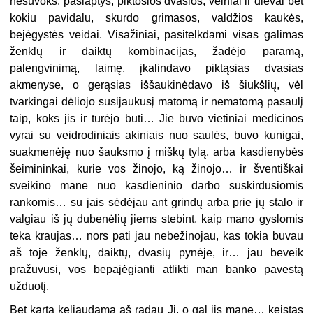
nesuvoks: paslaptys, piktosios dvasios, velniai ir dievai bet
kokiu pavidalu, skurdo grimasos, valdžios kaukės,
bejėgystės veidai. Visažiniai, pasitelkdami visas galimas
ženklų ir daiktų kombinacijas, žadėjo paramą,
palengvinimą, laimę, įkalindavo piktąsias dvasias
akmenyse, o gerąsias iššaukinėdavo iš šiukšlių, vėl
tvarkingai dėliojo susijaukusį matomą ir nematomą pasaulį
taip, koks jis ir turėjo būti… Jie buvo vietiniai medicinos
vyrai su veidrodiniais akiniais nuo saulės, buvo kunigai,
suakmenėję nuo šauksmo į miškų tylą, arba kasdienybės
šeimininkai, kurie vos žinojo, ką žinojo… ir šventiškai
sveikino mane nuo kasdieninio darbo suskirdusiomis
rankomis… su jais sėdėjau ant grindų arba prie jų stalo ir
valgiau iš jų dubenėlių jiems stebint, kaip mano gyslomis
teka kraujas… nors pati jau nebežinojau, kas tokia buvau
aš toje ženklų, daiktų, dvasių pynėje, ir… jau beveik
pražuvusi, vos bepajėgianti atlikti man banko pavestą
užduotį.
Bet kartą keliaudama aš radau Jį, o gal jis mane… keistas