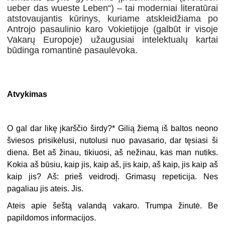
ueber das wueste Leben“) – tai moderniai literatūrai
atstovaujantis kūrinys, kuriame atskleidžiama po
Antrojo pasaulinio karo Vokietijoje (galbūt ir visoje
Vakarų Europoje) užaugusiai intelektualų kartai
būdinga romantinė pasaulėvoka.
Atvykimas
O gal dar likę įkarščio širdy?* Gilią žiemą iš baltos neono
šviesos prisikėlusi, nutolusi nuo pavasario, dar tęsiasi ši
diena. Bet aš žinau, tikiuosi, aš nežinau, kas man nutiks.
Kokia aš būsiu, kaip jis, kaip aš, jis kaip, aš kaip, jis kaip aš
kaip jis? Aš: prieš veidrodį. Grimasų repeticija. Nes
pagaliau jis ateis. Jis.
Ateis apie šeštą valandą vakaro. Trumpa žinutė. Be
papildomos informacijos.