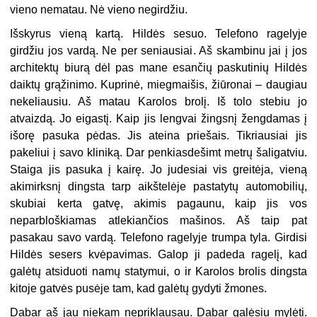
vieno nematau. Nė vieno negirdžiu.
Išskyrus vieną kartą. Hildės sesuo. Telefono ragelyje
girdžiu jos vardą. Ne per seniausiai. Aš skambinu jai į jos
architektų biurą dėl pas mane esančių paskutinių Hildės
daiktų grąžinimo. Kuprinė, miegmaišis, žiūronai – daugiau
nekeliausiu. Aš matau Karolos brolį. Iš tolo stebiu jo
atvaizdą. Jo eigastį. Kaip jis lengvai žingsnį žengdamas į
išorę pasuka pėdas. Jis ateina priešais. Tikriausiai jis
pakeliui į savo kliniką. Dar penkiasdešimt metrų šaligatviu.
Staiga jis pasuka į kairę. Jo judesiai vis greitėja, vieną
akimirksnį dingsta tarp aikštelėje pastatytų automobilių,
skubiai kerta gatvę, akimis pagaunu, kaip jis vos
neparbloškiamas atlekiančios mašinos. Aš taip pat
pasakau savo vardą. Telefono ragelyje trumpa tyla. Girdisi
Hildės sesers kvėpavimas. Galop ji padeda ragelį, kad
galėtų atsiduoti namų statymui, o ir Karolos brolis dingsta
kitoje gatvės pusėje tam, kad galėtų gydyti žmones.
Dabar aš jau niekam nepriklausau. Dabar galėsiu mylėti.