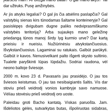
dar užtruks. Pusę amžinybės.
Ar jis atvyks legaliai? O gal jis čia atsėlins paslapčia? Gal
valstybių sienas kirs tūnodamas šaltame konteineryje? Gal
pasislėpęs dvigubam dugne paliks nedviprasmiškumo
valstybės teritoriją? Arba sujaukęs mano geležinę
priedangą tūnos manoj širdy lyg kurmio urve? Dar kartą
prieisiu ir nueisiu. Nužiūrinėsiu atvykstančiuosius.
Išvykstančiuosius. Lagaminai su ratukais. Galbūt parūkyti.
Galbūt ir kavos. Nenusivelkant palto išgerti skysto sultinio.
Tualete paryškinti lūpas lūpdažiu. Sodriai raudona, vėl
neono baltoje šviesoje.
2000 m. kovo 23 d. Pavasaris jau prasidėjo. O jau tos
šviesos keistumas. O jau tas nesibaigiantis šaltis. Vis dar
stoviu prieš veidrodį vonios kambryje savo namuose.
Vėliau stovėsiu prieš veidrodį oro uoste.
Paleidau groti Bacho kantatą. Viskas paruošta. Jam.
Išdėliotos gėlės, sutvarkytas butas, išpoliruotas sidabras,