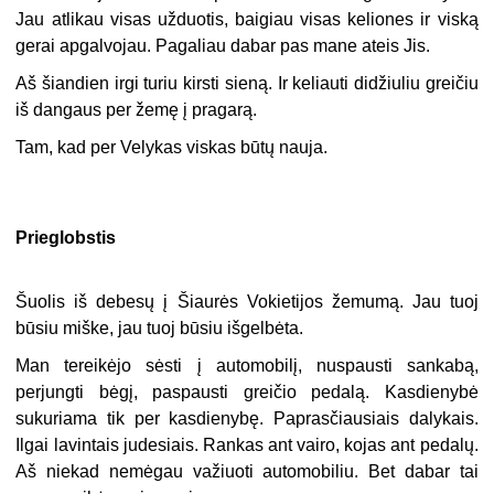
Jau atlikau visas užduotis, baigiau visas keliones ir viską
gerai apgalvojau. Pagaliau dabar pas mane ateis Jis.
Aš šiandien irgi turiu kirsti sieną. Ir keliauti didžiuliu greičiu
iš dangaus per žemę į pragarą.
Tam, kad per Velykas viskas būtų nauja.
Prieglobstis
Šuolis iš debesų į Šiaurės Vokietijos žemumą. Jau tuoj
būsiu miške, jau tuoj būsiu išgelbėta.
Man tereikėjo sėsti į automobilį, nuspausti sankabą,
perjungti bėgį, paspausti greičio pedalą. Kasdienybė
sukuriama tik per kasdienybę. Paprasčiausiais dalykais.
Ilgai lavintais judesiais. Rankas ant vairo, kojas ant pedalų.
Aš niekad nemėgau važiuoti automobiliu. Bet dabar tai