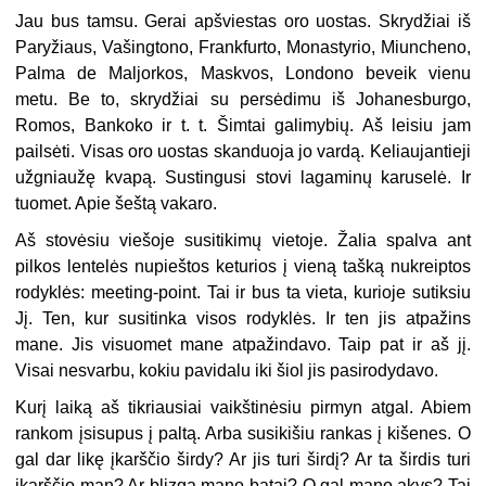
Jau bus tamsu. Gerai apšviestas oro uostas. Skrydžiai iš
Paryžiaus, Vašingtono, Frankfurto, Monastyrio, Miuncheno,
Palma de Maljorkos, Maskvos, Londono beveik vienu
metu. Be to, skrydžiai su persėdimu iš Johanesburgo,
Romos, Bankoko ir t. t. Šimtai galimybių. Aš leisiu jam
pailsėti. Visas oro uostas skanduoja jo vardą. Keliaujantieji
užgniaužę kvapą. Sustingusi stovi lagaminų karuselė. Ir
tuomet. Apie šeštą vakaro.
Aš stovėsiu viešoje susitikimų vietoje. Žalia spalva ant
pilkos lentelės nupieštos keturios į vieną tašką nukreiptos
rodyklės: meeting-point. Tai ir bus ta vieta, kurioje sutiksiu
Jį. Ten, kur susitinka visos rodyklės. Ir ten jis atpažins
mane. Jis visuomet mane atpažindavo. Taip pat ir aš jį.
Visai nesvarbu, kokiu pavidalu iki šiol jis pasirodydavo.
Kurį laiką aš tikriausiai vaikštinėsiu pirmyn atgal. Abiem
rankom įsisupus į paltą. Arba susikišiu rankas į kišenes. O
gal dar likę įkarščio širdy? Ar jis turi širdį? Ar ta širdis turi
įkarščio man? Ar blizga mano batai? O gal mano akys? Tai