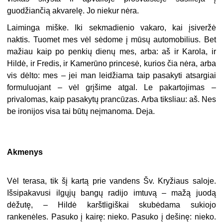
guodžiančią akvarelę. Jo niekur nėra.
Laiminga miške. Iki sekmadienio vakaro, kai įsiveržė
naktis. Tuomet mes vėl sėdome į mūsų automobilius. Bet
mažiau kaip po penkių dienų mes, arba: aš ir Karola, ir
Hildė, ir Fredis, ir Kamerūno princesė, kurios čia nėra, arba
vis dėlto: mes – jei man leidžiama taip pasakyti atsargiai
formuluojant – vėl grįšime atgal. Le pakartojimas –
privalomas, kaip pasakytų prancūzas. Arba tiksliau: aš. Nes
be ironijos visa tai būtų neįmanoma. Deja.
Akmenys
Vėl terasa, tik šį kartą prie vandens Šv. Kryžiaus saloje.
Išsipakavusi ilgųjų bangų radijo imtuvą – mažą juodą
dėžutę, – Hildė karštligiškai skubėdama sukiojo
rankenėles. Pasuko į kairę: nieko. Pasuko į dešinę: nieko.