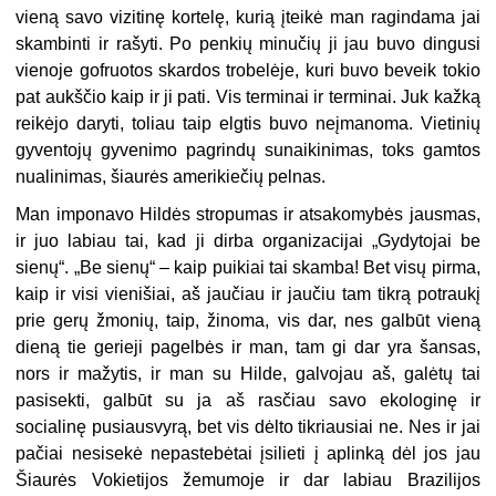
vieną savo vizitinę kortelę, kurią įteikė man ragindama jai
skambinti ir rašyti. Po penkių minučių ji jau buvo dingusi
vienoje gofruotos skardos trobelėje, kuri buvo beveik tokio
pat aukščio kaip ir ji pati. Vis terminai ir terminai. Juk kažką
reikėjo daryti, toliau taip elgtis buvo neįmanoma. Vietinių
gyventojų gyvenimo pagrindų sunaikinimas, toks gamtos
nualinimas, šiaurės amerikiečių pelnas.
Man imponavo Hildės stropumas ir atsakomybės jausmas,
ir juo labiau tai, kad ji dirba organizacijai „Gydytojai be
sienų“. „Be sienų“ – kaip puikiai tai skamba! Bet visų pirma,
kaip ir visi vienišiai, aš jaučiau ir jaučiu tam tikrą potraukį
prie gerų žmonių, taip, žinoma, vis dar, nes galbūt vieną
dieną tie gerieji pagelbės ir man, tam gi dar yra šansas,
nors ir mažytis, ir man su Hilde, galvojau aš, galėtų tai
pasisekti, galbūt su ja aš rasčiau savo ekologinę ir
socialinę pusiausvyrą, bet vis dėlto tikriausiai ne. Nes ir jai
pačiai nesisekė nepastebėtai įsilieti į aplinką dėl jos jau
Šiaurės Vokietijos žemumoje ir dar labiau Brazilijos