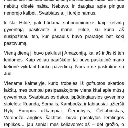
nebūtų didelė našta. Nebuvo. Ir daugiau apie pinigus
nenorėjo kalbėti. Svarbiausia, ji turėjo namus.
Ir štai Hildė, pati būdama subnuomininkė, kaip ketvirtą
gyventoją pasikvietė ir mane. Hildė, su kuria aš
susipažinau ten, kur pasaulis buvo praradęs bet kokį
pastovumą.
Vieną dieną ji buvo pakilusi į Amazoniją, kai aš ir Jis iš ten
leidomės. Kaip vėliau paaiškėjo, tai buvo paskutinė mano
kelionė vykdant banko pavedimą. Nors ir ne paskutinė su
Juo.
Viename kaimelyje, kurio trobelės iš gofruotos skardos
lakštų, mes trumpai pasipasakojome viena kitai apie mūsų
gyvenimus. Svarbiausios datos, įspūdingiausios gyvenimo
stotelės: Ruanda, Somalis, Kambodža ir labiausiai užteršti
Rytų Europos užkampiai: Černobylis, Čeliabinskas,
Voronežo anglies šachtos; buvo pasakytos lemtingos
replikos… jau seniai mes keliavome: aš – dėl grožio, o