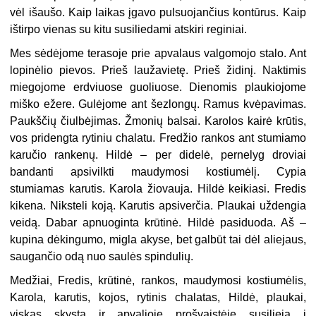
vėl išaušo. Kaip laikas įgavo pulsuojančius kontūrus. Kaip
ištirpo vienas su kitu susiliedami atskiri reginiai.
Mes sėdėjome terasoje prie apvalaus valgomojo stalo. Ant
lopinėlio pievos. Prieš laužavietę. Prieš židinį. Naktimis
miegojome erdviuose guoliuose. Dienomis plaukiojome
miško ežere. Gulėjome ant šezlongų. Ramus kvėpavimas.
Paukščių čiulbėjimas. Žmonių balsai. Karolos kairė krūtis,
vos pridengta rytiniu chalatu. Fredžio rankos ant stumiamo
karučio rankenų. Hildė – per didelė, pernelyg droviai
bandanti apsivilkti maudymosi kostiumėlį. Cypia
stumiamas karutis. Karola žiovauja. Hildė keikiasi. Fredis
kikena. Niksteli koją. Karutis apsiverčia. Plaukai uždengia
veidą. Dabar apnuoginta krūtinė. Hildė pasiduoda. Aš –
kupina dėkingumo, migla akyse, bet galbūt tai dėl aliejaus,
saugančio odą nuo saulės spindulių.
Medžiai, Fredis, krūtinė, rankos, maudymosi kostiumėlis,
Karola, karutis, kojos, rytinis chalatas, Hildė, plaukai,
viskas skysta ir apvalioje prošvaistėje susilieja į