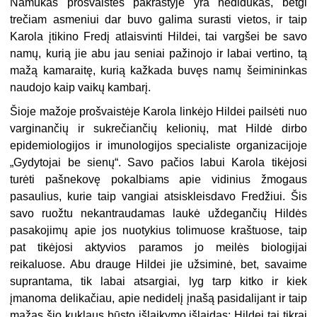
Namukas prošvaistės pakraštyje yra nedidukas, betgi
trečiam asmeniui dar buvo galima surasti vietos, ir taip
Karola įtikino Fredį atlaisvinti Hildei, tai vargšei be savo
namų, kurią jie abu jau seniai pažinojo ir labai vertino, tą
mažą kamaraitę, kurią kažkada buvęs namų šeimininkas
naudojo kaip vaikų kambarį.
Šioje mažoje prošvaistėje Karola linkėjo Hildei pailsėti nuo
varginančių ir sukrečiančių kelionių, mat Hildė dirbo
epidemiologijos ir imunologijos specialiste organizacijoje
„Gydytojai be sienų“. Savo pačios labui Karola tikėjosi
turėti pašnekovę pokalbiams apie vidinius žmogaus
pasaulius, kurie taip vangiai atsiskleisdavo Fredžiui. Šis
savo ruožtu nekantraudamas laukė uždegančių Hildės
pasakojimų apie jos nuotykius tolimuose kraštuose, taip
pat tikėjosi aktyvios paramos jo meilės biologijai
reikaluose. Abu drauge Hildei jie užsiminė, bet, savaime
suprantama, tik labai atsargiai, lyg tarp kitko ir kiek
įmanoma delikačiau, apie nedidelį įnašą pasidalijant ir taip
mažas šio kuklaus būsto išlaikymo išlaidas; Hildei tai tikrai