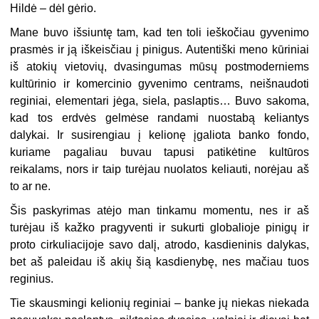
Hildė – dėl gėrio.
Mane buvo išsiuntę tam, kad ten toli ieškočiau gyvenimo
prasmės ir ją iškeisčiau į pinigus. Autentiški meno kūriniai
iš atokių vietovių, dvasingumas mūsų postmoderniems
kultūrinio ir komercinio gyvenimo centrams, neišnaudoti
reginiai, elementari jėga, siela, paslaptis… Buvo sakoma,
kad tos erdvės gelmėse randami nuostabą keliantys
dalykai. Ir susirengiau į kelionę įgaliota banko fondo,
kuriame pagaliau buvau tapusi patikėtine kultūros
reikalams, nors ir taip turėjau nuolatos keliauti, norėjau aš
to ar ne.
Šis paskyrimas atėjo man tinkamu momentu, nes ir aš
turėjau iš kažko pragyventi ir sukurti globalioje pinigų ir
proto cirkuliacijoje savo dalį, atrodo, kasdieninis dalykas,
bet aš paleidau iš akių šią kasdienybę, nes mačiau tuos
reginius.
Tie skausmingi kelionių reginiai – banke jų niekas niekada