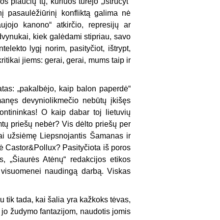
 plaučių tų, kuriuos turėjo „ištručyt“
į pasaulėžiūrinį konfliktą galima nė
ujojo kanono“ atkirčio, represijų ar
dvynukai, kiek galėdami stipriau, savo
lekto lygį norim, pasityčiot, ištrypt,
kritikai jiems: gerai, gerai, mums taip ir
tatas: „pakalbėjo, kaip balon paperdė“
anęs devyniolikmečio nebūtų įkišęs
ntininkas! O kaip dabar toj lietuvių
imtų priešų nebėr? Vis dėlto priešų per
gai užsiėmę Liepsnojantis Šamanas ir
ė Castor&Pollux? Pasityčiota iš poros
os, „Šiaurės Atėnų“ redakcijos etikos
ot visuomenei naudingą darbą. Viskas
 tik tada, kai šalia yra kažkoks tėvas,
 jo žudymo fantazijom, naudotis jomis