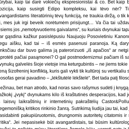
ūrybai, kaip tai darė vokiečių ekspresionistai & co. Bet kaip bū
ozicija, kaip susirgti Edipo kompleksu, kai tėvo nėr? Ti
vangardistams literatūrinių tėvų funkciją, ne traukia diržą, o tik 
i, mes juk irgi beveik norėtumėm prisijungt… Va čia tai uždavi
isiems jos „nemotyvuotiems gaivalams“, su kuriais dvynukai tapa
ar gąsdina kažkur pasislėpusiu Naujuoju Posovietiniu Kanonu 
egu aišku, kad tai – iš esmės pasenusi paranoja. Ką dary
nksčiau dar buvo galima ją paterorizuoti „iš apačios“ ar netgi 
šprotėti pačiai pasąmonei? O gal postmodernizmui pačiam iš sa
vynukų galvelės šioje vietoje ima keturgubintis – ne jiems tokie u
eną šizofreninį konfliktą, kuris gali vykti tik kultūroj su vertikaliu
ilosofas gerai pavadino – „lėkštutėlė lėkštelė“. Bet tada patį filo
ežinau, bet man atrodo, kad noras savo rašymus sudėti į knygą i
ažkokį „įvykį“ dvynukams kilo iš kraštutinės desperacijos, kad j
š laisvų laikraštinių ir internetinių pakraštėlių Castor&Pol
egemonišką kritikos rinkinio žanrą. Sutrikimą liudija jau tai, ka
asidabinti pakupiūruotomis, drungnomis autoritetų citatomis ir 
ritika“. Jei nepasisekė būt avangardistais, tai būsim kultūro