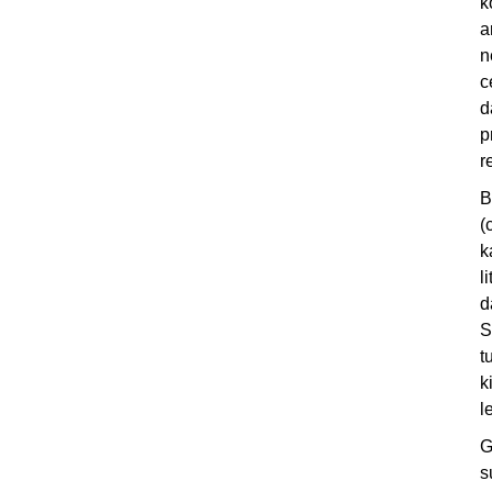
k
a
n
c
d
p
r
B
(
k
l
d
S
t
k
l
G
s