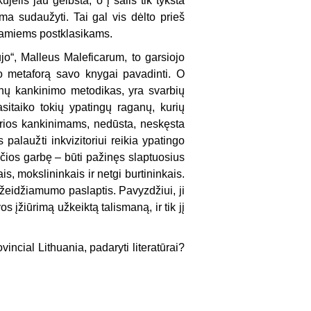
jelis jau geibsta, o į šalis tik tykšta
a sudaužyti. Tai gal vis dėlto prieš
ojamiems postklasikams.
o“, Malleus Maleficarum, to garsiojo
no metaforą savo knygai pavadinti. O
anų kankinimo metodikas, yra svarbių
itaiko tokių ypatingų raganų, kurių
sparios kankinimams, nedūsta, neskęsta
alaužti inkvizitoriui reikia ypatingo
yčios garbę – būti pažinęs slaptuosius
, mokslininkais ir netgi burtininkais.
ažeidžiamumo paslaptis. Pavyzdžiui, ji
s įžiūrimą užkeiktą talismaną, ir tik jį
vincial Lithuania, padaryti literatūrai?