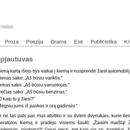
rnalas
Proza
Poezija
Drama
Esė
Publicistika
Kr
 pjautuvas
ieną kartą išėjo trys vaikai į kiemą ir nusprendė žaist automobilį
ienas sako: „Aš būsiu variklis.“
ntras sako: „Aš būsiu vairuotojas.“
rečias sako: „Aš būsiu benzinas.“
O kaip tu jį žaisi?“
Bėgsiu jums iš paskos ir orą gadinsiu.“
r ne tas pats pas mus atsitiko ir su dviem dvynukais, kurie ties
iteratūros kiemą ir pradėjo visiems šaukt: „Žaisim maištą! 
adegsim „pisdomą“!“ Gerai gerai, bet kaip jūs tai, bambliai, ž