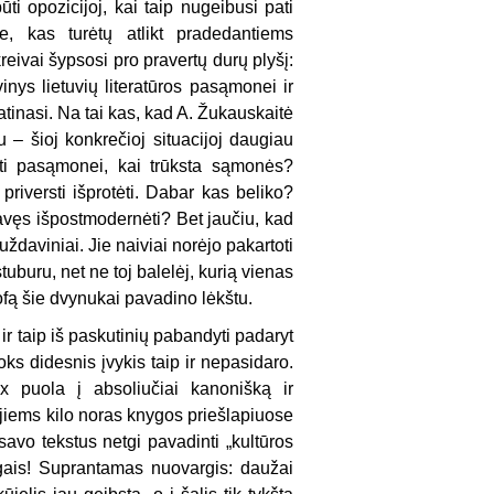
ti opozicijoj, kai taip nugeibusi pati
e, kas turėtų atlikt pradedantiems
kreivai šypsosi pro pravertų durų plyšį:
nys lietuvių literatūros pasąmonei ir
tinasi. Na tai kas, kad A. Žukauskaitė
– šioj konkrečioj situacijoj daugiau
ti pasąmonei, kai trūksta sąmonės?
priversti išprotėti. Dabar kas beliko?
vęs išpostmodernėti? Bet jaučiu, kad
ždaviniai. Jie naiviai norėjo pakartoti
 stuburu, net ne toj balelėj, kurią vienas
sofą šie dvynukai pavadino lėkštu.
r taip iš paskutinių pabandyti padaryt
oks didesnis įvykis taip ir nepasidaro.
lux puola į absoliučiai kanonišką ir
d jiems kilo noras knygos priešlapiuose
savo tekstus netgi pavadinti „kultūros
logais! Suprantamas nuovargis: daužai