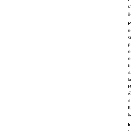
r
g
P
r
s
p
n
n
b
d
k
R
i
d
K
k
I