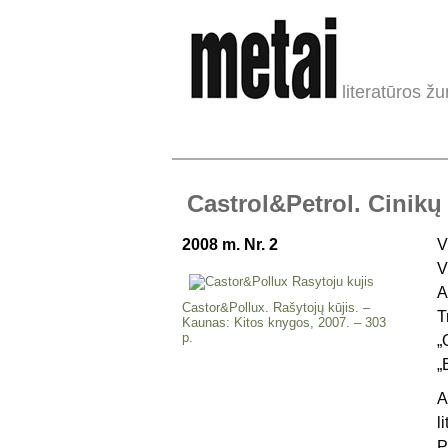
literatūros žu
Castrol&Petrol. Cinikų
2008 m. Nr. 2
V
V
A
Castor&Pollux. Rašytojų kūjis. –
T
Kaunas: Kitos knygos, 2007. – 303
p.
„
„
A
l
P