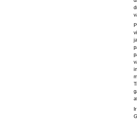
d
d
v
P
v
j
p
p
v
i
m
T
g
a
I
G