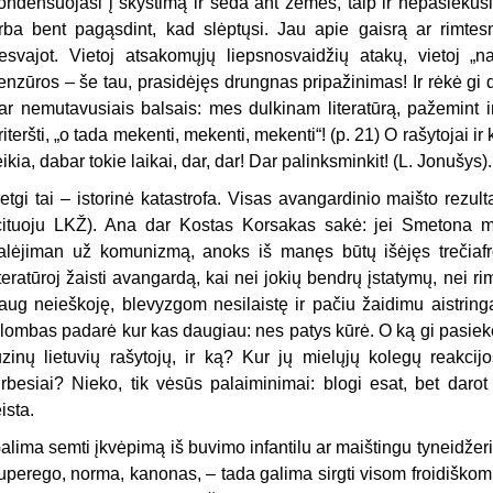
ondensuojasi į skystimą ir sėda ant žemės, taip ir nepasiekusios
rba bent pagąsdint, kad slėptųsi. Jau apie gaisrą ar rimtesn
esvajot. Vietoj atsakomųjų liepsnosvaidžių atakų, vietoj „na
enzūros – še tau, prasidėjęs drungnas pripažinimas! Ir rėkė gi 
ar nemutavusiais balsais: mes dulkinam literatūrą, pažemint inte
riteršti, „o tada mekenti, mekenti, mekenti“! (p. 21) O rašytojai ir 
eikia, dabar tokie laikai, dar, dar! Dar palinksminkit! (L. Jonušys).
etgi tai – istorinė katastrofa. Visas avangardinio maišto rezul
cituoju LKŽ). Ana dar Kostas Korsakas sakė: jei Smetona m
alėjiman už komunizmą, anoks iš manęs būtų išėjęs trečiafro
iteratūroj žaisti avangardą, kai nei jokių bendrų įstatymų, nei r
aug neieškoję, blevyzgom nesilaistę ir pačiu žaidimu aistrin
lombas padarė kur kas daugiau: nes patys kūrė. O ką gi pasiek
uzinų lietuvių rašytojų, ir ką? Kur jų mielųjų kolegų reakcij
irbesiai? Nieko, tik vėsūs palaiminimai: blogi esat, bet dar
eista.
alima semti įkvėpimą iš buvimo infantilu ar maištingu tyneidžeriu
uperego, norma, kanonas, – tada galima sirgti visom froidiškom