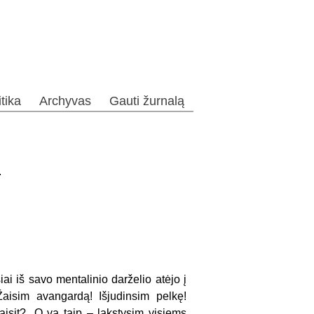
itika
Archyvas
Gauti žurnalą
.
iai iš savo mentalinio darželio atėjo į
Žaisim avangardą! Išjudinsim pelkę!
aisit? „O va taip – lakstysim visiems