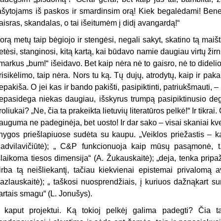
ašytojams iš paskos ir smardinsim orą! Kiek begalėdami! Bene
aisras, skandalas, o tai išeitumėm į didį avangardą!“
orą metų taip bėgiojo ir stengėsi, negali sakyt, skatino tą maiš
ietėsi, stanginosi, kitą kartą, kai būdavo namie daugiau virtų žir
markus „bum!“ išeidavo. Bet kaip nėra nė to gaisro, nė to dideli
risikėlimo, taip nėra. Nors tu ką. Tų dujų, atrodytų, kaip ir pa
epakiša. O jei kas ir bando pakišti, pasipiktinti, patriukšmauti, –
epasidega niekas daugiau, išskyrus trumpą pasipiktinusio degt
roliukai? „Ne, čia ta prakeikta lietuvių literatūros pelkė!“ Ir tikrai.
auguma ne padeginėja, bet uosto! Ir dar sako – visai skaniai kvep
nygos priešlapiuose sudėta su kaupu. „Veiklos priežastis – kad
advilavičiūtė); „ C&P funkcionuoja kaip mūsų pasąmonė, t. y
šlaikoma tiesos dimensija“ (A. Žukauskaitė); „deja, tenka pripaž
irba tą neišliekantį, tačiau kiekvienai epistemai privalomą
azlauskaitė); „ taškosi nuosprendžiais, į kuriuos dažnąkart sunk
artais smagu“ (L. Jonušys).
r kaput projektui. Ką tokioj pelkėj galima padegti? Čia 