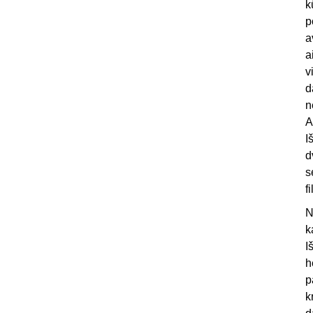
k
p
a
a
v
d
n
A
I
d
s
f
N
k
I
h
p
k