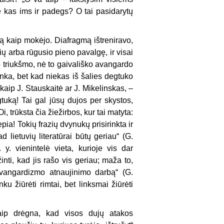
 kas ims ir padegs? O tai pasidarytų
tą kaip mokėjo. Diafragmą ištreniravo,
nių arba rūgusio pieno pavalgę, ir visai
o triukšmo, nė to gaivališko avangardo
kanka, bet kad niekas iš šalies degtuko
 kaip J. Stauskaitė ar J. Mikelinskas, –
uką! Tai gal jūsų dujos per skystos,
 Oi, trūksta čia žiežirbos, kur tai matyta:
ia! Tokių frazių dvynukų prisirinkta ir
 lietuvių literatūrai būtų geriau“ (G.
. vienintelė vieta, kurioje vis dar
inti, kad jis rašo vis geriau; maža to,
 avangardizmo atnaujinimo darbą“ (G.
u žiūrėti rimtai, bet linksmai žiūrėti
taip drėgna, kad visos dujų atakos