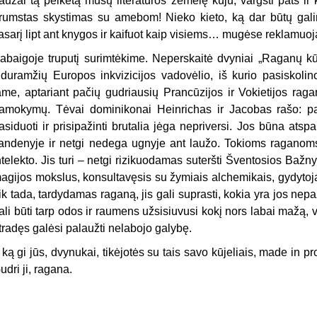
aužai tą pelkėtą mūsų literatūros žemelę kūju, vargsti pats ir kū
rumstas skystimas su amebom! Nieko kieto, ką dar būtų galim
asarį lipt ant knygos ir kaifuot kaip visiems… mugėse reklamu
abaigoje truputį surimtėkime. Neperskaitė dvyniai „Raganų kūj
iduramžių Europos inkvizicijos vadovėlio, iš kurio pasiskoli
ame, aptariant pačių gudriausių Prancūzijos ir Vokietijos rag
amokymų. Tėvai dominikonai Heinrichas ir Jacobas rašo: pas
asiduoti ir prisipažinti brutalia jėga nepriversi. Jos būna at
andenyje ir netgi nedega ugnyje ant laužo. Tokioms raganoms p
ntelekto. Jis turi – netgi rizikuodamas suteršti Šventosios Bažn
agijos mokslus, konsultavęsis su žymiais alchemikais, gydytojais
ik tada, tardydamas raganą, jis gali suprasti, kokia yra jos nep
ali būti tarp odos ir raumens užsisiuvusi kokį nors labai mažą, vo
tradęs galėsi palaužti nelabojo galybę.
r ką gi jūs, dvynukai, tikėjotės su tais savo kūjeliais, made in pro
udri ji, ragana.