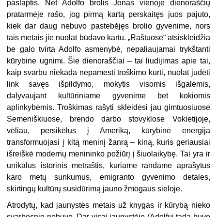
paslaptis. Net Adolfo brolis Jonas vienoje dienoraščių
pratarmėje rašo, jog pirmą kartą perskaitęs juos pajuto,
kiek dar daug nebuvo pastebėjęs brolio gyvenime, nors
tais metais jie nuolat būdavo kartu. „Raštuose“ atsiskleidžia
be galo tvirta Adolfo asmenybė, nepaliaujamai trykštanti
kūrybine ugnimi. Šie dienoraščiai – tai liudijimas apie tai,
kaip svarbu niekada nepamesti troškimo kurti, nuolat judėti
link savęs išpildymo, mokytis visomis išgalėmis,
dalyvaujant kultūriniame gyvenime bet kokiomis
aplinkybėmis. Troškimas rašyti skleidėsi jau gimtuosiuose
Semeniškiuose, brendo darbo stovyklose Vokietijoje,
vėliau, persikėlus į Ameriką, kūrybinė energija
transformuojasi į kitą meninį žanrą – kiną, kuris geriausiai
išreiškė modernų menininko požiūrį į šiuolaikybę. Tai yra ir
unikalus istorinis metraštis, kuriame randame aprašytus
karo metų sunkumus, emigranto gyvenimo detales,
skirtingų kultūrų susidūrimą jauno žmogaus sieloje.
Atrodytų, kad jaunystės metais už knygas ir kūrybą nieko
svarbesnio nebuvo. Dar visai jaunystėje (Adolfui tada buvo