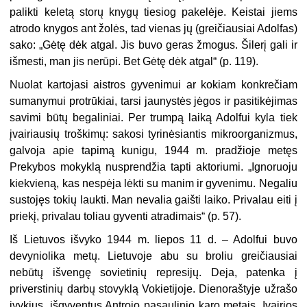
palikti keletą storų knygų tiesiog pakelėje. Keistai jiems
atrodo knygos ant žolės, tad vienas jų (greičiausiai Adolfas)
sako: „Gėtę dėk atgal. Jis buvo geras žmogus. Šilerį gali ir
išmesti, man jis nerūpi. Bet Gėtę dėk atgal“ (p. 119).
Nuolat kartojasi aistros gyvenimui ar kokiam konkrečiam
sumanymui protrūkiai, tarsi jaunystės jėgos ir pasitikėjimas
savimi būtų begaliniai. Per trumpą laiką Adolfui kyla tiek
įvairiausių troškimų: sakosi tyrinėsiantis mikroorganizmus,
galvoja apie tapimą kunigu, 1944 m. pradžioje metęs
Prekybos mokyklą nusprendžia tapti aktoriumi. „Ignoruoju
kiekvieną, kas nespėja lėkti su manim ir gyvenimu. Negaliu
sustojęs tokių laukti. Man nevalia gaišti laiko. Privalau eiti į
priekį, privalau toliau gyventi atradimais“ (p. 57).
Iš Lietuvos išvyko 1944 m. liepos 11 d. – Adolfui buvo
devyniolika metų. Lietuvoje abu su broliu greičiausiai
nebūtų išvengę sovietinių represijų. Deja, patenka į
priverstinių darbų stovyklą Vokietijoje. Dienoraštyje užrašo
įvykius, išgyventus Antrojo pasaulinio karo metais. Įvairios