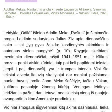
Adolfas Mekas. Raštai / iš anglų k. vertė Eugenijus Ališanka, Simonas
Bernotas, Dovydas Grajauskas, Vidas Morkūnas. – Vilnius: Odilė, 2025.
– 544 p.
Leidykla „Odilė“ išleido Adolfo Meko „Raštus“ jo šimtmečio
proga. Leidinio sudarytojas Julius Ziz apie dienoraščius
sako – tai „lyg gyva žaizda: kasdienybės akimirkos ir
autoriaus sielos nuogybė“ (p. 10). Knygoje skelbiami
menininko dienoraščiai, rašyti 1941–1951 m., ir išlikusi
proza – penki atskiri kūriniai, taip pat keli papildomi tekstai,
įterpti į patį dienoraštį, yra ir trumpas interviu. Visi šie
tekstai atveria lietuvių skaitytojui dar menkai pažįstamą,
nuolat buvusį brolio Jono Meko šešėlyje, tačiau Vakarų
kultūros pasaulyje žinomą kūrėją. Vertingas leidinys,
leidžiantis pažinti dar Lietuvai neatskleistą vieną iš naujojo
avangardinio kino Amerikoje pradininkų.
Vidiniai žmogaus išgyvenimai kitų akims dažniausiai lieka