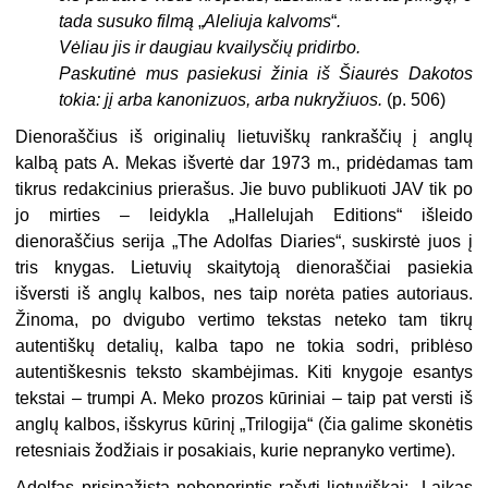
tada susuko filmą
„
Aleliuja kalvoms
“
.
Vėliau jis ir daugiau kvailysčių pridirbo.
Paskutinė mus pasiekusi žinia iš Šiaurės Dakotos
tokia: jį arba kanonizuos, arba nukryžiuos.
(p. 506)
Dienoraščius iš originalių lietuviškų rankraščių į anglų
kalbą pats A. Mekas išvertė dar 1973 m., pridėdamas tam
tikrus redakcinius prierašus. Jie buvo publikuoti JAV tik po
jo mirties – leidykla „Hallelujah Editions“ išleido
dienoraščius serija „The Adolfas Diaries“, suskirstė juos į
tris knygas. Lietuvių skaitytoją dienoraščiai pasiekia
išversti iš anglų kalbos, nes taip norėta paties autoriaus.
Žinoma, po dvigubo vertimo tekstas neteko tam tikrų
autentiškų detalių, kalba tapo ne tokia sodri, priblėso
autentiškesnis teksto skambėjimas. Kiti knygoje esantys
tekstai – trumpi A. Meko prozos kūriniai – taip pat versti iš
anglų kalbos, išskyrus kūrinį „Trilogija“ (čia galime skonėtis
retesniais žodžiais ir posakiais, kurie nepranyko vertime).
Adolfas prisipažįsta nebenorintis rašyti lietuviškai: „Laikas