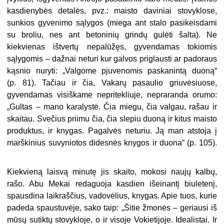
kasdienybės detalės, pvz.: maisto daviniai stovyklose,
sunkios gyvenimo sąlygos (miega ant stalo pasikeisdami
su broliu, nes ant betoninių grindų gulėti šalta). Ne
kiekvienas ištvertų nepalūžęs, gyvendamas tokiomis
sąlygomis – dažnai neturi kur galvos priglausti ar padoraus
kąsnio nuryti: „Valgome pjuvenomis paskanintą duoną“
(p. 81). Tačiau ir čia, Vakarų pasaulio griuvėsiuose,
gyvendamas visiškame nepritekliuje, nepraranda orumo:
„Gultas – mano karalystė. Čia miegu, čia valgau, rašau ir
skaitau. Svečius priimu čia, čia slepiu duoną ir kitus maisto
produktus, ir knygas. Pagalvės neturiu. Ją man atstoja į
marškinius suvyniotos didesnės knygos ir duona“ (p. 105).
Kiekvieną laisvą minutę jis skaito, mokosi naujų kalbų,
rašo. Abu Mekai redaguoja kasdien išeinantį biuletenį,
spausdina laikraščius, vadovėlius, knygas. Apie tuos, kurie
padeda spaustuvėje, sako taip: „Šitie žmonės – geriausi iš
mūsų sutiktų stovykloje, o ir visoje Vokietijoje. Idealistai. Ir