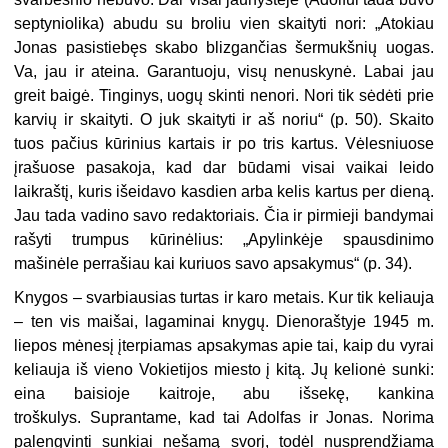
septyniolika) abudu su broliu vien skaityti nori: „Atokiau
Jonas pasistiebęs skabo blizgančias šermukšnių uogas.
Va, jau ir ateina. Garantuoju, visų nenuskynė. Labai jau
greit baigė. Tinginys, uogų skinti nenori. Nori tik sėdėti prie
karvių ir skaityti. O juk skaityti ir aš noriu“ (p. 50). Skaito
tuos pačius kūrinius kartais ir po tris kartus. Vėlesniuose
įrašuose pasakoja, kad dar būdami visai vaikai leido
laikraštį, kuris išeidavo kasdien arba kelis kartus per dieną.
Jau tada vadino savo redaktoriais. Čia ir pirmieji bandymai
rašyti trumpus kūrinėlius: „Apylinkėje spausdinimo
mašinėle perrašiau kai kuriuos savo apsakymus“ (p. 34).
Knygos – svarbiausias turtas ir karo metais. Kur tik keliauja
– ten vis maišai, lagaminai knygų. Dienoraštyje 1945 m.
liepos mėnesį įterpiamas apsakymas apie tai, kaip du vyrai
keliauja iš vieno Vokietijos miesto į kitą. Jų kelionė sunki:
eina baisioje kaitroje, abu išsekę, kankina
troškulys. Suprantame, kad tai Adolfas ir Jonas. Norima
palengvinti sunkiai nešamą svorį, todėl nusprendžiama