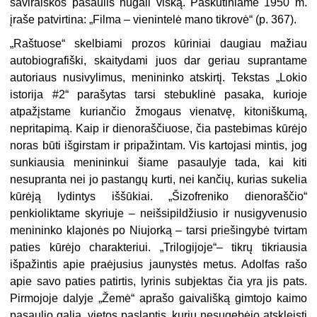
saviraiškos pasaulis nugali viską. Paskutiniame 1950 m.
įraše patvirtina: „Filma – vienintelė mano tikrovė“ (p. 367).
„Raštuose“ skelbiami prozos kūriniai daugiau mažiau
autobiografiški, skaitydami juos dar geriau suprantame
autoriaus nusivylimus, menininko atskirtį. Tekstas „Lokio
istorija #2“ parašytas tarsi stebuklinė pasaka, kurioje
atpažįstame kuriančio žmogaus vienatvę, kitoniškumą,
nepritapimą. Kaip ir dienoraščiuose, čia pastebimas kūrėjo
noras būti išgirstam ir pripažintam. Vis kartojasi mintis, jog
sunkiausia menininkui šiame pasaulyje tada, kai kiti
nesupranta nei jo pastangų kurti, nei kančių, kurias sukelia
kūrėją lydintys iššūkiai. „Šizofreniko dienoraščio“
penkioliktame skyriuje – neišsipildžiusio ir nusigyvenusio
menininko klajonės po Niujorką – tarsi priešingybė tvirtam
paties kūrėjo charakteriui. „Trilogijoje“– tikrų tikriausia
išpažintis apie praėjusius jaunystės metus. Adolfas rašo
apie savo paties patirtis, lyrinis subjektas čia yra jis pats.
Pirmojoje dalyje „Žemė“ aprašo gaivališką gimtojo kaimo
pasaulio galią, vietos paslaptis, kurių nesugebėjo atskleisti