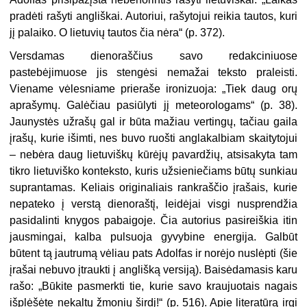
pradėti rašyti angliškai. Autoriui, rašytojui reikia tautos, kuri
jį palaiko. O lietuvių tautos čia nėra“ (p. 372).
Versdamas dienoraščius savo redakciniuose
pastebėjimuose jis stengėsi nemažai teksto praleisti.
Viename vėlesniame prieraše ironizuoja: „Tiek daug orų
aprašymų. Galėčiau pasiūlyti jį meteorologams“ (p. 38).
Jaunystės užrašų gal ir būta mažiau vertingų, tačiau gaila
įrašų, kurie išimti, nes buvo ruošti anglakalbiam skaitytojui
– nebėra daug lietuviškų kūrėjų pavardžių, atsisakyta tam
tikro lietuviško konteksto, kuris užsieniečiams būtų sunkiau
suprantamas. Keliais originaliais rankraščio įrašais, kurie
nepateko į verstą dienoraštį, leidėjai visgi nusprendžia
pasidalinti knygos pabaigoje. Čia autorius pasireiškia itin
jausmingai, kalba pulsuoja gyvybine energija. Galbūt
būtent tą jautrumą vėliau pats Adolfas ir norėjo nuslėpti (šie
įrašai nebuvo įtraukti į anglišką versiją). Baisėdamasis karu
rašo: „Būkite pasmerkti tie, kurie savo kraujuotais nagais
išplėšėte nekaltų žmonių širdį!“ (p. 516). Apie literatūrą irgi