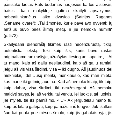
pasisako kietai. Pats būdamas naujosios kartos atstovas,
baisisi, kaip mokykloje galima skaityti apsakymus,
nebeatitinkančius laiko dvasios (Šatrijos Raganos
„Sename dvare“): „Tai žmonės, kurie pavėlavo gyventi; jų
amžius buvo prieš šimtą metų, ir jie nemoka numirti“
(p. 572).
Skaitydami dienoraštį tikimės rasti necenzūruotą, tikrą,
autentišką tekstą. Tokį kaip šis, kuris buvo rastas
originaliame rankraštyje, užrašytas tiesiog ant lapelio: „…Ai
tu mano, kaip aš galiu nesijaudinti, kaip aš galiu ramiai,
jeigu aš vis visa širdimi, visa – iki dugno. Aš jaudinuos dėl
niekniekių, dėl Jūsų menkų menkiausio, kas man miela,
kas mane iki gelmių jaudina. Kad aš nemoku kitaip, tik taip,
kaip dabar, visa širdimi, iki neužmiegant. Aš nemoku
maldyti savęs, jei aš verkiu, tai verkiu, jei juoktis, tai juoktis,
jei mylėti, tai iki pamišimo. <…> Ak jergutėliau mano tu,
kaip aš kitaip galėjau, kaip pamažu ir iš lengvo. Juk išalkęs
šuo kai puola prie mėsos šmoto, kaip jis gabalais ryja, jis