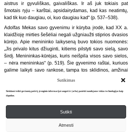
aistrus ir gyvuliškas, gaivališkas. Ir aš juk tokiais pat
šmotais ryju – karštai, apsidairydamas, kad kas neatimtų,
kad tik kuo daugiau, oi, kuo daugiau kad“ (p. 537–538).
Adolfas Mekas savo gyvenimu ir kūryba įrodė, kad XX a.
klaidžioję mirties šešėliai negali užgniaužti stiprios dvasios
kūrėjo. Apie menininko laikyseną buvo tokios nuomonės:
„Jis privalo kitus džiuginti, kitiems pilstyti savo sielą, savo
širdį. Menininkas-kūrėjas, kuris neišpila visos savo sielos,
– nėra menininkas“ (p. 519). Šie gyvenimo raštai, kuriuos
galime laikyti savo rankose, tampa tos sklidinos, amžinai
neramios širdies atvaizdu.
Sutikimas
Siekdami teikti geriausią patirtį, įrenginio informacijai saugoti ir (arba) pasiekti naudojame tokias technologijas kaip
slapukus.
Sutikti
Apie mus
Redakcija
Prenumerata
Atmesti