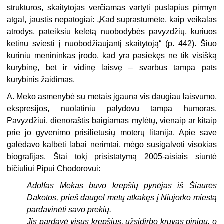
struktūros, skaitytojas verčiamas vartyti puslapius pirmyn
atgal, jaustis nepatogiai: „Kad suprastumėte, kaip veikalas
atrodys, pateiksiu keletą nuobodybės pavyzdžių, kuriuos
ketinu sviesti į nuobodžiaujantį skaitytoją“ (p. 442). Šiuo
kūriniu menininkas įrodo, kad yra pasiekęs ne tik visišką
kūrybinę, bet ir vidinę laisvę – svarbus tampa pats
kūrybinis žaidimas.
A. Meko asmenybė su metais įgauna vis daugiau laisvumo,
ekspresijos, nuolatiniu palydovu tampa humoras.
Pavyzdžiui, dienoraštis baigiamas mylėtų, vienaip ar kitaip
prie jo gyvenimo prisilietusių moterų litanija. Apie save
galėdavo kalbėti labai nerimtai, mėgo susigalvoti visokias
biografijas. Štai tokį prisistatymą 2005-aisiais siuntė
bičiuliui Pipui Chodorovui:
Adolfas Mekas buvo krepšių pynėjas iš Šiaurės
Dakotos, prieš daugel metų atkakęs į Niujorko miestą
pardavinėti savo prekių.
Jis pardavė visus krepšius, užsidirbo krūvas pinigų, o