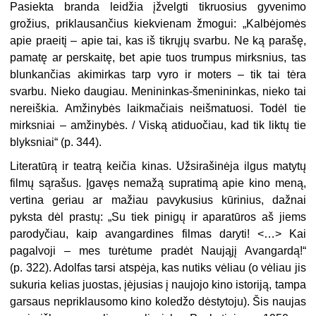
Pasiekta branda leidžia įžvelgti tikruosius gyvenimo
grožius, priklausančius kiekvienam žmogui: „Kalbėjomės
apie praeitį – apie tai, kas iš tikrųjų svarbu. Ne ką parašę,
pamatę ar perskaitę, bet apie tuos trumpus mirksnius, tas
blunkančias akimirkas tarp vyro ir moters – tik tai tėra
svarbu. Nieko daugiau. Menininkas-šmenininkas, nieko tai
nereiškia. Amžinybės laikmačiais neišmatuosi. Todėl tie
mirksniai – amžinybės. / Viską atiduočiau, kad tik liktų tie
blyksniai“ (p. 344).
Literatūrą ir teatrą keičia kinas. Užsirašinėja ilgus matytų
filmų sąrašus. Įgavęs nemažą supratimą apie kino meną,
vertina geriau ar mažiau pavykusius kūrinius, dažnai
pyksta dėl prastų: „Su tiek pinigų ir aparatūros aš jiems
parodyčiau, kaip avangardines filmas daryti! <…> Kai
pagalvoji – mes turėtume pradėt Naująjį Avangardą!“
(p. 322). Adolfas tarsi atspėja, kas nutiks vėliau (o vėliau jis
sukuria kelias juostas, įėjusias į naujojo kino istoriją, tampa
garsaus nepriklausomo kino koledžo dėstytoju). Šis naujas