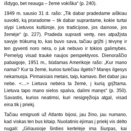
išdygo, bet neauga – žemė vokiška“ (p. 240).
1949 m. sausio 31 d. rašo: „Tik dabar pradedame aiškiau
suvokti, ką praradome – tik dabar suprantame, kokie turtai
slypi Lietuvos kultūroje, jos tradicijose, jos dainose, jos
žemėje“ (p. 227). Pradeda suprasti vertę, nes atpažįsta
savyje trūkumą to, kas buvo sava, tačiau grįžti į tėvynę ir
ten gyventi noro nėra, o juk nebuvo ir tokios galimybės.
Pernelyg visad traukė naujos perspektyvos. Dienoraščio
pabaigoje, 1951 m., būdamas Amerikoje rašo: „Kur mano
namai? Kur ta žemė, kurios turėčiau ilgėtis? Manęs ilgesys
nekamuoja. Pirmaisiais metais, taip, kamavo. Bet dabar jau
nebe. <…> Lietuva nebėra ta žemė, į kurią grįžtama.
Lietuva tapo mano sielos spalva, dalimi manęs“ (p. 350).
Savastis, kurios neatimsi, kuri nesigręžioja atgal, visad
eina tik į priekį.
Tačiau emigruoti už Atlanto bijosi, jau žino, jau numano,
kad viskas ten bus kitaip. Nuolatinis ėjimas į priekį vis dėlto
nugali: „Giliausioje širdies kertelėje ima šiurpas, kai