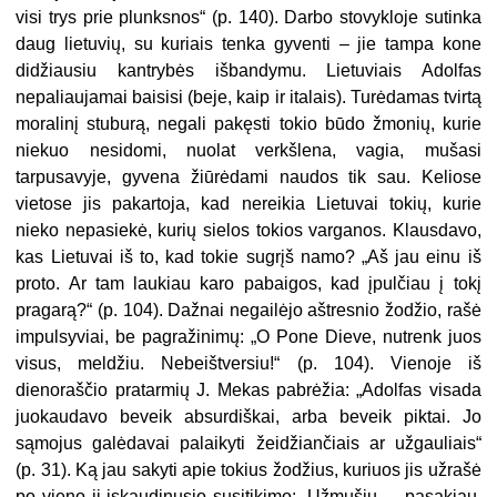
visi trys prie plunksnos“ (p. 140). Darbo stovykloje sutinka
daug lietuvių, su kuriais tenka gyventi – jie tampa kone
didžiausiu kantrybės išbandymu. Lietuviais Adolfas
nepaliaujamai baisisi (beje, kaip ir italais). Turėdamas tvirtą
moralinį stuburą, negali pakęsti tokio būdo žmonių, kurie
niekuo nesidomi, nuolat verkšlena, vagia, mušasi
tarpusavyje, gyvena žiūrėdami naudos tik sau. Keliose
vietose jis pakartoja, kad nereikia Lietuvai tokių, kurie
nieko nepasiekė, kurių sielos tokios varganos. Klausdavo,
kas Lietuvai iš to, kad tokie sugrįš namo? „Aš jau einu iš
proto. Ar tam laukiau karo pabaigos, kad įpulčiau į tokį
pragarą?“ (p. 104). Dažnai negailėjo aštresnio žodžio, rašė
impulsyviai, be pagražinimų: „O Pone Dieve, nutrenk juos
visus, meldžiu. Nebeištversiu!“ (p. 104). Vienoje iš
dienoraščio pratarmių J. Mekas pabrėžia: „Adolfas visada
juokaudavo beveik absurdiškai, arba beveik piktai. Jo
sąmojus galėdavai palaikyti žeidžiančiais ar užgauliais“
(p. 31). Ką jau sakyti apie tokius žodžius, kuriuos jis užrašė
po vieno jį įskaudinusio susitikimo: „Užmušiu, – pasakiau.