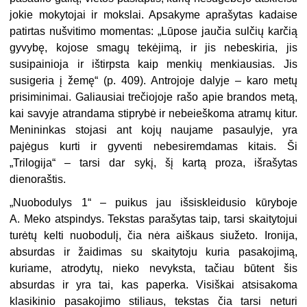
jokie mokytojai ir mokslai. Apsakyme aprašytas kadaise
patirtas nušvitimo momentas: „Lūpose jaučia sulčių karčią
gyvybę, kojose smagų tekėjimą, ir jis nebeskiria, jis
susipainioja ir ištirpsta kaip menkių menkiausias. Jis
susigeria į žemę“ (p. 409). Antrojoje dalyje – karo metų
prisiminimai. Galiausiai trečiojoje rašo apie brandos metą,
kai savyje atrandama stiprybė ir nebeieškoma atramų kitur.
Menininkas stojasi ant kojų naujame pasaulyje, yra
pajėgus kurti ir gyventi nebesiremdamas kitais. Ši
„Trilogija“ – tarsi dar sykį, šį kartą proza, išrašytas
dienoraštis.
„Nuobodulys 1“ – puikus jau išsiskleidusio kūryboje
A. Meko atspindys. Tekstas parašytas taip, tarsi skaitytojui
turėtų kelti nuobodulį, čia nėra aiškaus siužeto. Ironija,
absurdas ir žaidimas su skaitytoju kuria pasakojimą,
kuriame, atrodytų, nieko nevyksta, tačiau būtent šis
absurdas ir yra tai, kas paperka. Visiškai atsisakoma
klasikinio pasakojimo stiliaus, tekstas čia tarsi neturi