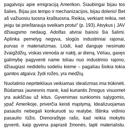
pagalvoju apie emigraciją Amerikon. Siaubingai bijau tos
šalies. Bijau jos tempo ir mechanizacijos, bijau dolerio! Bet
aš važiuosiu tuosna kraštuosna. Reikia, verkiant reikia, net
jeigu tai prieštarauja sveikam protui“ (p. 193). Atvykus į JAV
džiaugsmo nedaug. Adolfas atvirai baisisi šia šalimi.
Aplinka pernelyg negyva, slogūs industriniai rajonai,
purvas ir materializmas. Liūdi, kad danguje nesimato
žvaigždžių, viskas vienoda ar naktį, ar dieną. Vėliau, gavęs
galimybę pagyventi name toliau nuo industrinio rajono,
džiaugiasi nedideliu sodeliu kieme – pagaliau šiokia tokia
gamtos atgaiva: žydi rožės, yra medžių.
Nuolatinio nepritekliaus veikiamas idealizmas ima trūkinėti.
Būdamas jaunesnis manė, kad kuriantis žmogus visuomet
yra aukščiau už kitus. Gyvenimas sunkiomis sąlygomis,
ypač Amerikoje, priverčia keisti mąstymą. Idealizuojamas
pasaulis nebegali konkuruoti su realybe. Ištinka vidinio
pasaulio lūžis. Dienoraštyje rašo, kad reikia mokytis
gyventi, kaip gyvena paprasti žmonės, tapti materialistu.