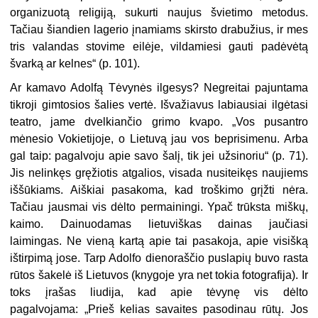
organizuotą religiją, sukurti naujus švietimo metodus.
Tačiau šiandien lagerio įnamiams skirsto drabužius, ir mes
tris valandas stovime eilėje, vildamiesi gauti padėvėtą
švarką ar kelnes“ (p. 101).
Ar kamavo Adolfą Tėvynės ilgesys? Negreitai pajuntama
tikroji gimtosios šalies vertė. Išvažiavus labiausiai ilgėtasi
teatro, jame dvelkiančio grimo kvapo. „Vos pusantro
mėnesio Vokietijoje, o Lietuvą jau vos beprisimenu. Arba
gal taip: pagalvoju apie savo šalį, tik jei užsinoriu“ (p. 71).
Jis nelinkęs gręžiotis atgalios, visada nusiteikęs naujiems
iššūkiams. Aiškiai pasakoma, kad troškimo grįžti nėra.
Tačiau jausmai vis dėlto permainingi. Ypač trūksta miškų,
kaimo. Dainuodamas lietuviškas dainas jaučiasi
laimingas. Ne vieną kartą apie tai pasakoja, apie visišką
ištirpimą jose. Tarp Adolfo dienoraščio puslapių buvo rasta
rūtos šakelė iš Lietuvos (knygoje yra net tokia fotografija). Ir
toks įrašas liudija, kad apie tėvynę vis dėlto
pagalvojama: „Prieš kelias savaites pasodinau rūtų. Jos