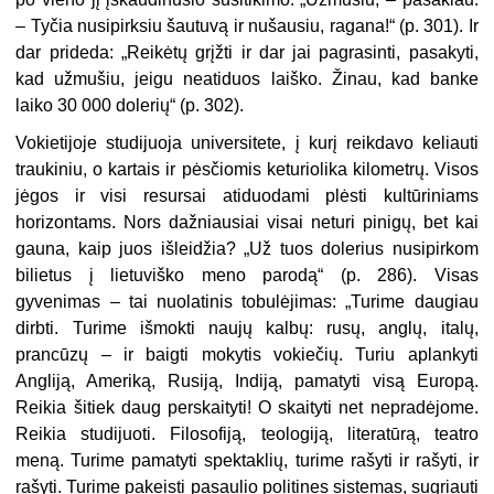
– Tyčia nusipirksiu šautuvą ir nušausiu, ragana!“ (p. 301). Ir
dar prideda: „Reikėtų grįžti ir dar jai pagrasinti, pasakyti,
kad užmušiu, jeigu neatiduos laiško. Žinau, kad banke
laiko 30 000 dolerių“ (p. 302).
Vokietijoje studijuoja universitete, į kurį reikdavo keliauti
traukiniu, o kartais ir pėsčiomis keturiolika kilometrų. Visos
jėgos ir visi resursai atiduodami plėsti kultūriniams
horizontams. Nors dažniausiai visai neturi pinigų, bet kai
gauna, kaip juos išleidžia? „Už tuos dolerius nusipirkom
bilietus į lietuviško meno parodą“ (p. 286). Visas
gyvenimas – tai nuolatinis tobulėjimas: „Turime daugiau
dirbti. Turime išmokti naujų kalbų: rusų, anglų, italų,
prancūzų – ir baigti mokytis vokiečių. Turiu aplankyti
Angliją, Ameriką, Rusiją, Indiją, pamatyti visą Europą.
Reikia šitiek daug perskaityti! O skaityti net nepradėjome.
Reikia studijuoti. Filosofiją, teologiją, literatūrą, teatro
meną. Turime pamatyti spektaklių, turime rašyti ir rašyti, ir
rašyti. Turime pakeisti pasaulio politines sistemas, sugriauti