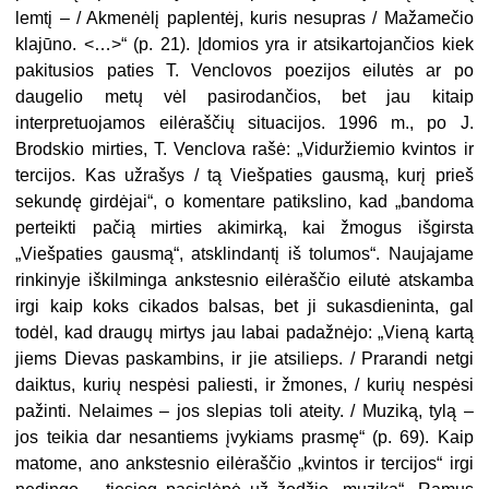
lemtį – / Akmenėlį paplentėj, kuris nesupras / Mažamečio
klajūno. <…>“ (p. 21). Įdomios yra ir atsikartojančios kiek
pakitusios paties T. Venclovos poezijos eilutės ar po
daugelio metų vėl pasirodančios, bet jau kitaip
interpretuojamos eilėraščių situacijos. 1996 m., po J.
Brodskio mirties, T. Venclova rašė: „Viduržiemio kvintos ir
tercijos. Kas užrašys / tą Viešpaties gausmą, kurį prieš
sekundę girdėjai“, o komentare patikslino, kad „bandoma
perteikti pačią mirties akimirką, kai žmogus išgirsta
„Viešpaties gausmą“, atsklindantį iš tolumos“. Naujajame
rinkinyje iškilminga ankstesnio eilėraščio eilutė atskamba
irgi kaip koks cikados balsas, bet ji sukasdieninta, gal
todėl, kad draugų mirtys jau labai padažnėjo: „Vieną kartą
jiems Dievas paskambins, ir jie atsilieps. / Prarandi netgi
daiktus, kurių nespėsi paliesti, ir žmones, / kurių nespėsi
pažinti. Nelaimes – jos slepias toli ateity. / Muziką, tylą –
jos teikia dar nesantiems įvykiams prasmę“ (p. 69). Kaip
matome, ano ankstesnio eilėraščio „kvintos ir tercijos“ irgi