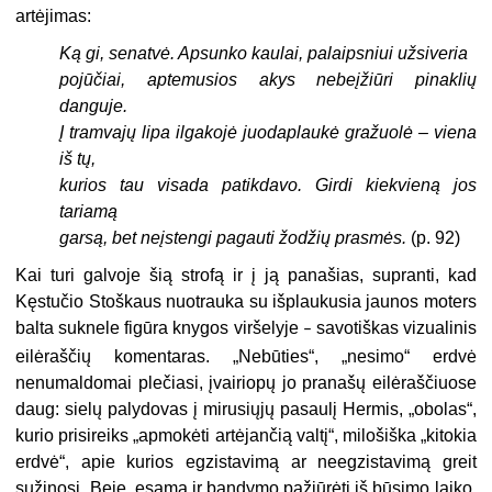
artėjimas:
Ką gi, senatvė. Apsunko kaulai, palaipsniui užsiveria
pojūčiai, aptemusios akys nebeįžiūri pinaklių
danguje.
Į tramvajų lipa ilgakojė juodaplaukė gražuolė – viena
iš tų,
kurios tau visada patikdavo. Girdi kiekvieną jos
tariamą
garsą, bet neįstengi pagauti žodžių prasmės.
(p. 92)
Kai turi galvoje šią strofą ir į ją panašias, supranti, kad
Kęstučio Stoškaus nuotrauka su išplaukusia jaunos moters
balta suknele figūra knygos viršelyje
savotiškas vizualinis
–
eilėraščių komentaras. „Nebūties“, „nesimo“ erdvė
nenumaldomai plečiasi, įvairiopų jo pranašų eilėraščiuose
daug: sielų palydovas į mirusiųjų pasaulį Hermis, „obolas“,
kurio prisireiks „apmokėti artėjančią valtį“, milošiška „kitokia
erdvė“, apie kurios egzistavimą ar neegzistavimą greit
sužinosi. Beje, esama ir bandymo pažiūrėti iš būsimo laiko,