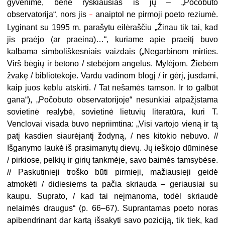
gyvenime, bene ryškiausias iš jų – „Počobuto
observatorija“, nors jis
anaiptol ne pirmoji poeto reziumė.
–
Lyginant su 1995 m. parašytu eilėraščiu „Žinau tik tai, kad
jis praėjo (ar praeina)…“, kuriame apie praeitį buvo
kalbama simboliškesniais vaizdais („
Negarbinom mirties.
Virš bėgių ir betono / stebėjom angelus. Mylėjom. Žiebėm
žvakę / bibliotekoje. Vardu vadinom blogį / ir gėrį, jusdami,
kaip juos keblu atskirti. / Tat nešamės tamson. Ir to galbūt
gana“), „Počobuto observatorijoje“ nesunkiai atpažįstama
sovietinė realybė, sovietinė lietuvių literatūra, kuri T.
Venclovai visada buvo nepriimtina: „Visi vartojo vieną ir tą
patį kasdien siaurėjantį žodyną, / nes kitokio nebuvo. //
Išganymo laukė iš prasimanytų dievų. Jų ieškojo dūminėse
/ pirkiose, pelkių ir girių tankmėje, savo baimės tamsybėse.
// Paskutinieji troško būti pirmieji, mažiausieji geidė
atmokėti / didiesiems ta pačia skriauda – geriausiai su
kaupu. Suprato, / kad tai neįmanoma, todėl skriaudė
nelaimės draugus“ (p. 66–67).
Suprantamas poeto noras
apibendrinant dar kartą išsakyti savo poziciją, tik tiek, kad