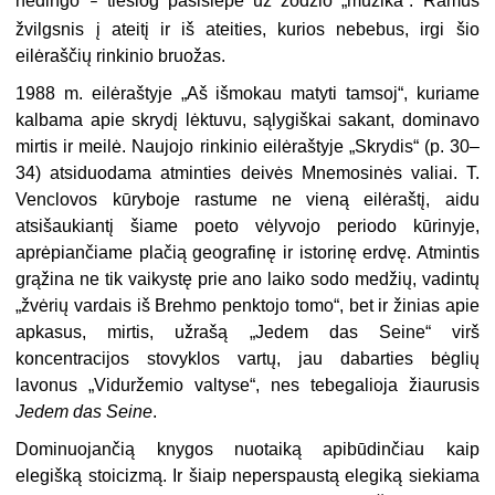
nedingo
tiesiog pasislėpė už žodžio „muzika“. Ramus
–
žvilgsnis į ateitį ir iš ateities, kurios nebebus, irgi šio
eilėraščių rinkinio bruožas.
1988 m. eilėraštyje „Aš išmokau matyti tamsoj“, kuriame
kalbama apie skrydį lėktuvu, sąlygiškai sakant, dominavo
mirtis ir meilė. Naujojo rinkinio eilėraštyje „Skrydis“ (p. 30–
34) atsiduodama atminties deivės Mnemosinės valiai. T.
Venclovos kūryboje rastume ne vieną eilėraštį, aidu
atsišaukiantį šiame poeto vėlyvojo periodo kūrinyje,
aprėpiančiame plačią geografinę ir istorinę erdvę. Atmintis
grąžina ne tik vaikystę prie ano laiko sodo medžių, vadintų
„žvėrių vardais iš Brehmo penktojo tomo“, bet ir žinias apie
apkasus, mirtis, užrašą „Jedem das Seine“ virš
koncentracijos stovyklos vartų, jau dabarties bėglių
lavonus „Viduržemio valtyse“, nes tebegalioja žiaurusis
Jedem das Seine
.
Dominuojančią knygos nuotaiką apibūdinčiau kaip
elegišką stoicizmą. Ir šiaip neperspaustą elegiką siekiama