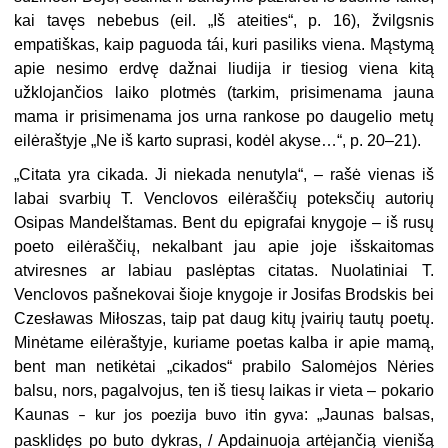
kai tavęs nebebus (eil. „Iš ateities“, p. 16), žvilgsnis
empatiškas, kaip paguoda tái, kuri pasiliks viena. Mąstymą
apie nesimo erdvę dažnai liudija ir tiesiog viena kitą
užklojančios laiko plotmės (tarkim, prisimenama jauna
mama ir prisimenama jos urna rankose po daugelio metų
eilėraštyje „Ne iš karto suprasi, kodėl akyse…“, p. 20–21).
„
Citata yra cikada. Ji niekada nenutyla“, – rašė vienas iš
labai svarbių T. Venclovos eilėraščių poteksčių autorių
Osipas Mandelštamas. Bent du epigrafai knygoje – iš rusų
poeto eilėraščių, nekalbant jau apie
joje išskaitomas
atviresnes ar labiau paslėptas citatas. Nuolatiniai T.
Venclovos pašnekovai šioje knygoje ir Josifas Brodskis bei
Czesławas Miłoszas, taip pat daug kitų įvairių tautų poetų.
Minėtame eilėraštyje, kuriame poetas kalba ir apie mamą,
bent man netikėtai „cikados“ prabilo Salomėjos Nėries
balsu, nors, pagalvojus, ten iš tiesų laikas ir vieta – pokario
Kaunas
: „Jaunas balsas,
– kur jos poezija buvo itin gyva
pasklidęs po buto dykras, / Apdainuoja artėjančią vienišą