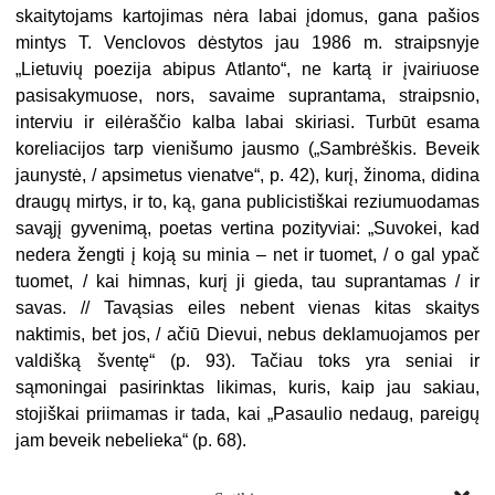
skaitytojams kartojimas nėra labai įdomus, gana pašios
mintys T. Venclovos dėstytos jau 1986 m. straipsnyje
„Lietuvių poezija abipus Atlanto“, ne kartą ir įvairiuose
pasisakymuose, nors, savaime suprantama, straipsnio,
interviu ir eilėraščio kalba labai skiriasi. Turbūt esama
koreliacijos tarp vienišumo jausmo („Sambrėškis. Beveik
jaunystė, / apsimetus vienatve“, p. 42), kurį, žinoma, didina
draugų mirtys, ir to, ką, gana publicistiškai reziumuodamas
savąjį gyvenimą, poetas vertina pozityviai: „Suvokei, kad
nedera žengti į koją su minia – net ir tuomet, / o gal ypač
tuomet, / kai himnas, kurį ji gieda, tau suprantamas / ir
savas. // Tavąsias eiles nebent vienas kitas skaitys
naktimis, bet jos, / ačiū Dievui, nebus deklamuojamos per
valdišką šventę“ (p. 93). Tačiau toks yra seniai ir
sąmoningai pasirinktas likimas, kuris, kaip jau sakiau,
stojiškai priimamas ir tada, kai „Pasaulio nedaug, pareigų
jam beveik nebelieka“ (p. 68).