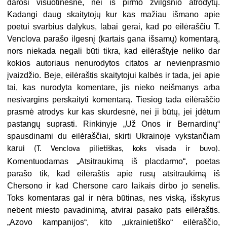
darosi visuotinesnė, nei iš pirmo žvilgsnio atrodytų.
Kadangi daug skaitytojų kur kas mažiau išmano apie
poetui svarbius dalykus, labai gerai, kad po eilėraščiu T.
Venclova parašo ilgesnį (kartais gana išsamų) komentarą,
nors niekada negali būti tikra, kad eilėraštyje neliko dar
kokios autoriaus nenurodytos citatos ar nevienprasmio
įvaizdžio. Beje, eilėraštis skaitytojui kalbės ir tada, jei apie
tai, kas nurodyta komentare, jis nieko neišmanys arba
nesivargins perskaityti komentarą. Tiesiog tada eilėraščio
prasmė atrodys kur kas skurdesnė, nei ji būtų, jei įdėtum
pastangų suprasti. Rinkinyje „Už Onos ir Bernardinų“
spausdinami du eilėraščiai, skirti Ukrainoje vykstančiam
karui
.
(T. Venclova pilietiškas, koks visada ir buvo)
Komentuodamas „Atsitraukimą iš placdarmo“, poetas
parašo tik, kad eilėraštis apie rusų atsitraukimą iš
Chersono ir kad Chersone caro laikais dirbo jo senelis.
Toks komentaras gal ir nėra būtinas, nes viską, išskyrus
nebent miesto pavadinimą, atvirai pasako pats eilėraštis.
„Azovo kampanijos“, kito „ukrainietiško“ eilėraščio,