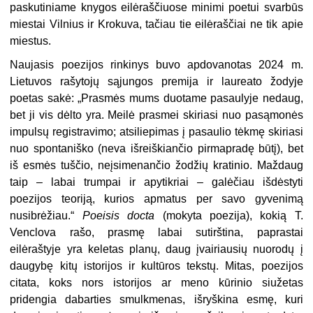
paskutiniame knygos eilėraščiuose minimi poetui svarbūs
miestai Vilnius ir Krokuva, tačiau tie eilėraščiai ne tik apie
miestus.
Naujasis poezijos rinkinys buvo apdovanotas 2024 m.
Lietuvos rašytojų sąjungos premija ir laureato žodyje
poetas sakė: „Prasmės mums duotame pasaulyje nedaug,
bet ji vis dėlto yra. Meilė prasmei skiriasi nuo pasąmonės
impulsų registravimo; atsiliepimas į pasaulio tėkmę skiriasi
nuo spontaniško (neva išreiškiančio pirmapradę būtį), bet
iš esmės tuščio, neįsimenančio žodžių kratinio. Maždaug
taip – labai trumpai ir apytikriai – galėčiau išdėstyti
poezijos teoriją, kurios apmatus per savo gyvenimą
nusibrėžiau.“
Poeisis docta
(mokyta poezija), kokią T.
Venclova rašo, prasmę labai sutirština, paprastai
eilėraštyje yra keletas planų, daug įvairiausių nuorodų į
daugybę kitų istorijos ir kultūros tekstų. Mitas, poezijos
citata, koks nors istorijos ar meno kūrinio siužetas
pridengia dabarties smulkmenas, išryškina esmę, kuri