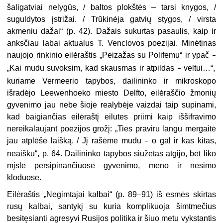
šaligatviai nelygūs, / baltos plokštės – tarsi knygos, /
suguldytos įstrižai. / Trūkinėja gatvių stygos, / virsta
akmeniu dažai“ (p. 42). Dažais sukurtas pasaulis, kaip ir
anksčiau labai aktualus T. Venclovos poezijai. Minėtinas
naujojo rinkinio eilėraštis „Peizažas su Polifemu“ ir ypač
–
„Kai mudu suvoksim, kad skausmas ir atpildas
veltui…“,
–
kuriame Vermeerio tapybos, dailininko ir mikroskopo
išradėjo Leewenhoeko miesto Delfto, eilėraščio žmonių
gyvenimo jau nebe šioje realybėje vaizdai taip supinami,
kad baigiančias eilėraštį eilutes priimi kaip iššifravimo
nereikalaujant poezijos grožį: „Ties praviru langu mergaitė
jau atplėšė laišką. / Jį rašėme mudu
o gal ir kas kitas,
–
neaišku“, p. 64. Dailininko tapybos siužetas atgijo, bet liko
mįsle persipinančiuose gyvenimo, meno ir nesimo
kloduose.
Eilėraštis „Negimtajai kalbai“ (p. 89–91) iš esmės skirtas
rusų kalbai, santykį su kuria komplikuoja šimtmečius
besitęsianti agresyvi Rusijos politika ir šiuo metu vykstantis