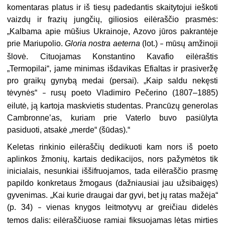
komentaras platus ir iš tiesų padedantis skaitytojui ieškoti
vaizdų ir frazių jungčių, giliosios eilėraščio prasmės:
„Kalbama apie mūšius Ukrainoje, Azovo jūros pakrantėje
prie Mariupolio.
Gloria nostra aeterna
(lot.)
mūsų amžinoji
–
šlovė. Cituojamas Konstantino Kavafio eilėraštis
„Termopilai“, jame minimas išdavikas Efialtas ir prasiveržę
pro graikų gynybą medai (persai). „Kaip saldu nekęsti
tėvynės“
rusų poeto Vladimiro Pečerino (1807–1885)
–
eilutė, ją kartoja maskvietis studentas. Prancūzų generolas
Cambronne’as, kuriam prie Vaterlo buvo pasiūlyta
pasiduoti, atsakė „merde“ (šūdas).“
Keletas rinkinio eilėraščių dedikuoti kam nors iš poeto
aplinkos žmonių, kartais dedikacijos, nors pažymėtos tik
inicialais, nesunkiai iššifruojamos, tada eilėraščio prasmę
papildo konkretaus žmogaus (dažniausiai jau užsibaigęs)
gyvenimas. „Kai kurie draugai dar gyvi, bet jų ratas mažėja“
(p. 34)
vienas knygos leitmotyvų ar greičiau didelės
–
temos dalis: eilėraščiuose ramiai fiksuojamas lėtas mirties