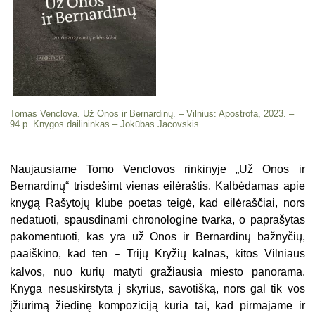
Tomas Venclova. Už Onos ir Bernardinų. – Vilnius: Apostrofa, 2023. –
94 p. Knygos dailininkas – Jokūbas Jacovskis.
Naujausiame Tomo Venclovos rinkinyje „Už Onos ir
Bernardinų“ trisdešimt vienas eilėraštis. Kalbėdamas apie
knygą Rašytojų klube poetas teigė, kad eilėraščiai, nors
nedatuoti, spausdinami chronologine tvarka, o paprašytas
pakomentuoti, kas yra už Onos ir Bernardinų bažnyčių,
paaiškino, kad ten
Trijų Kryžių kalnas, kitos Vilniaus
–
kalvos, nuo kurių matyti gražiausia miesto panorama.
Knyga nesuskirstyta į skyrius, savotišką, nors gal tik vos
įžiūrimą žiedinę kompoziciją kuria tai, kad pirmajame ir