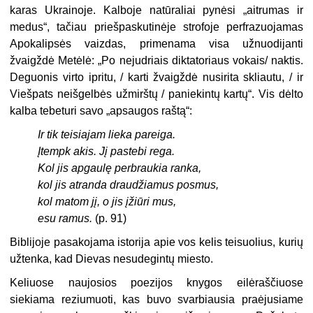
karas Ukrainoje. Kalboje natūraliai pynėsi „aitrumas ir
medus“, tačiau priešpaskutinėje strofoje perfrazuojamas
Apokalipsės vaizdas, primenama visa užnuodijanti
žvaigždė Metėlė: „Po nejudriais diktatoriaus vokais/ naktis.
Deguonis virto ipritu, / karti žvaigždė nusirita skliautu, / ir
Viešpats neišgelbės užmirštų / paniekintų kartų“. Vis dėlto
kalba tebeturi savo „apsaugos raštą“:
Ir tik teisiajam lieka pareiga.
Įtempk akis. Jį pastebi rega.
Kol jis apgaulę perbraukia ranka,
kol jis atranda draudžiamus posmus,
kol matom jį, o jis įžiūri mus,
esu ramus.
(p. 91)
Biblijoje pasakojama istorija apie vos kelis teisuolius, kurių
užtenka, kad Dievas nesudegintų miesto.
Keliuose naujosios poezijos knygos eilėraščiuose
siekiama reziumuoti, kas buvo svarbiausia praėjusiame