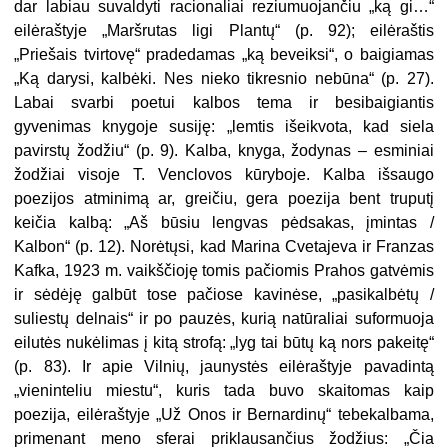
dar labiau suvaldyti racionaliai reziumuojančiu „ką gi…“
eilėraštyje „Maršrutas ligi Plantų“ (p. 92); eilėraštis
„Priešais tvirtovę“ pradedamas „ką beveiksi“, o baigiamas
„Ką darysi, kalbėki. Nes nieko tikresnio nebūna“ (p. 27).
Labai svarbi poetui kalbos tema ir besibaigiantis
gyvenimas knygoje susiję: „lemtis išeikvota, kad siela
pavirstų žodžiu“ (p. 9). Kalba, knyga, žodynas – esminiai
žodžiai visoje T. Venclovos kūryboje. Kalba išsaugo
poezijos atminimą ar, greičiu, gera poezija bent truputį
keičia kalbą: „Aš būsiu lengvas pėdsakas, įmintas /
Kalbon“ (p. 12). Norėtųsi, kad Marina Cvetajeva ir Franzas
Kafka, 1923 m. vaikščioję tomis pačiomis Prahos gatvėmis
ir sėdėję galbūt tose pačiose kavinėse, „pasikalbėtų /
suliestų delnais“
ir po pauzės, kurią natūraliai suformuoja
eilutės nukėlimas į kitą strofą: „lyg tai būtų ką nors pakeitę“
(p. 83). Ir apie Vilnių, jaunystės eilėraštyje pavadintą
„vieninteliu miestu“, kuris tada buvo skaitomas kaip
poezija, eilėraštyje „Už Onos ir Bernardinų“ tebekalbama,
primenant meno sferai priklausančius žodžius: „Čia