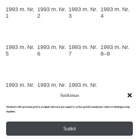
1993 m. Nr.
1993 m. Nr.
1993 m. Nr.
1993 m. Nr.
1
2
3
4
1993 m. Nr.
1993 m. Nr.
1993 m. Nr.
1993 m. Nr.
5
6
7
8–9
1993 m. Nr.
1993 m. Nr.
1993 m. Nr.
10
11
12
Sutikimas
Siekdami teikti geriausią patirtį, įrenginio informacijai saugoti ir (arba) pasiekti naudojame tokias technologijas kaip
slapukus.
Sutikti
Apie mus
Redakcija
Prenumerata